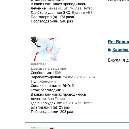
б
В каких клиниках проводилось
щ
лечение:
Генезис, БИРЧ, Ава Петер
е
Где было удачное ЭКО:
Будет в АВЕ
н
и
Благодарил (а):
173 раза
е
Поблагодарили:
240 раз
Re: Волше
С
Katerina
о
о
Ежуля, я 
б
Katerina1
щ
Девица на выданье
е
Сообщения:
1509
н
Зарегистрирован:
24 июн 2016, 07:54
и
Пол:
Женский
е
Сколько попыток ЭКО:
5
Стаж бесплодия:
6
В каких клиниках проводилось
лечение:
Ава Петер
Где было удачное ЭКО:
В Ава Петер.
Благодарил (а):
25 раз
Поблагодарили:
208 раз