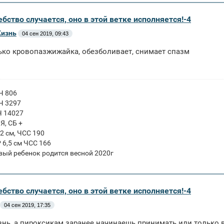
бство случается, оно в этой ветке исполняется!-4
Жизнь
04 сен 2019, 09:43
ько кровопазжижайка, обезболивает, снимает спазм
ГЧ 806
ГЧ 3297
Ч 14027
ПЯ, СБ +
 2 см, ЧСС 190
Р 6,5 см ЧСС 166
вый ребенок родится весной 2020г
бство случается, оно в этой ветке исполняется!-4
04 сен 2019, 17:35
нь, а пироксикам заранее начинаешь принимать или только 