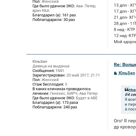
Пол:
Женский
13 дпп - Х
Где было удачное ЭКО:
Ава- Петер,
врач КБА
17 дпп - Х
Благодарил (а):
161 раз
21 дпп- ХГ
Поблагодарили:
30 раз
28 дпп - 1 
8 нед - КТР
12 нед -КТ
Мой здоро
ЮльSen
Re: Волше
Девица на выданье
Сообщения:
1541
С
ЮльSen
Зарегистрирован:
20 май 2017, 21:11
о
Пол:
Женский
о
Стаж бесплодия:
5
б
В каких клиниках проводилось
щ
Нов
лечение:
Генезис, БИРЧ, Ава Петер
е
04 се
Где было удачное ЭКО:
Будет в АВЕ
н
Я все
и
Благодарил (а):
173 раза
и пир
е
Поблагодарили:
240 раз
А пос
Ого! Я пе
др кровор