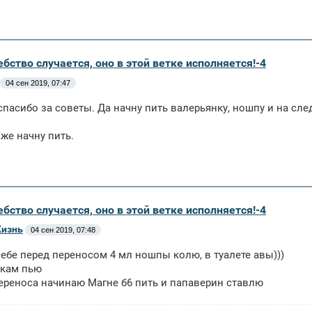
бство случается, оно в этой ветке исполняется!-4
04 сен 2019, 07:47
спасибо за советы. Да начну пить валерьянку, ношпу и на сле
же начну пить.
бство случается, оно в этой ветке исполняется!-4
Жизнь
04 сен 2019, 07:48
себе перед переносом 4 мл ношпы колю, в туалете авы)))
икам пью
ереноса начинаю Магне б6 пить и папаверин ставлю