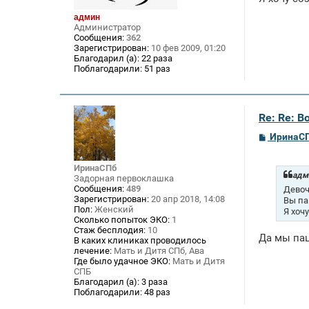
н
и
админ
е
Администратор
Сообщения:
362
Зарегистрирован:
10 фев 2009, 01:20
Благодарил (а):
22 раза
Поблагодарили:
51 раз
Re: Re: В
С
ИринаС
о
о
б
ИринаСПб
щ
адми
Задорная первоклашка
е
Сообщения:
489
Девоч
н
Зарегистрирован:
20 апр 2018, 14:08
Вы па
и
Пол:
Женский
Я хоч
е
Сколько попыток ЭКО:
1
Стаж бесплодия:
10
Да мы па
В каких клиниках проводилось
лечение:
Мать и Дитя СПб, Ава
Где было удачное ЭКО:
Мать и Дитя
СПБ
Благодарил (а):
3 раза
Поблагодарили:
48 раз