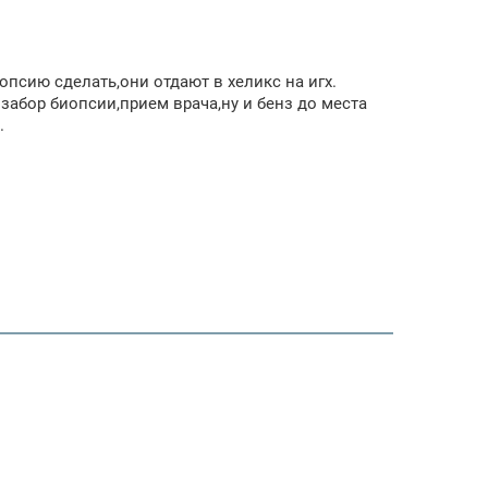
опсию сделать,они отдают в хеликс на игх.
забор биопсии,прием врача,ну и бенз до места
.