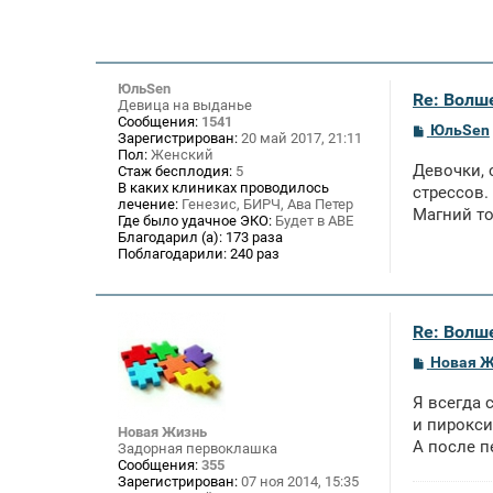
ЮльSen
Re: Волше
Девица на выданье
Сообщения:
1541
С
ЮльSen
Зарегистрирован:
20 май 2017, 21:11
о
Пол:
Женский
о
Девочки, 
Стаж бесплодия:
5
б
В каких клиниках проводилось
щ
стрессов.
лечение:
Генезис, БИРЧ, Ава Петер
е
Магний то
Где было удачное ЭКО:
Будет в АВЕ
н
и
Благодарил (а):
173 раза
е
Поблагодарили:
240 раз
Re: Волше
С
Новая 
о
о
Я всегда 
б
щ
и пирокс
Новая Жизнь
е
А после п
Задорная первоклашка
н
Сообщения:
355
и
Зарегистрирован:
07 ноя 2014, 15:35
е