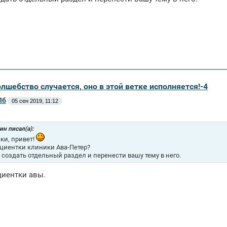
олшебство случается, оно в этой ветке исполняется!-4
Пб
05 сен 2019, 11:12
н писал(а):
ки, привет!
циентки клиники Ава-Петер?
у создать отдельный раздел и перенести вашу тему в него.
циентки авы.