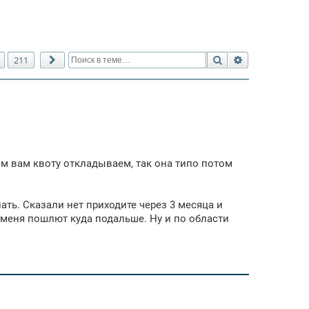
Поиск
Расширенный 
211
След.
ом вам квоту откладываем, так она типо потом
лать. Сказали нет приходите через 3 месяца и
а меня пошлют куда подальше. Ну и по области