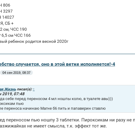
ГЧ 806
ГЧ 3297
Ч 14027
ПЯ, СБ +
 2 см, ЧСС 190
Р 6,5 см ЧСС 166
вый ребенок родится весной 2020г
бство случается, оно в этой ветке исполняется!-4
04 сен 2019, 08:37
ая Жизнь
писал(а):
↑
н 2019, 07:48
гда себе перед переносом 4 мл ношпы колю, в туалете авы)))
оксикам пью
ле переноса начинаю Магне б6 пить и папаверин ставлю
ред переносом пью ношпу 3 таблетки. Пироксикам ни разу не пи
азжижайках не имеет смысла, т.к. эффект тот же.