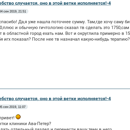
бство случается, оно в этой ветке исполняется!-4
04 сен 2019, 21:51
спасибо! Да,я уже нашла поточнее сумму. Там,где хочу саму би
0,плюс и обычную гичтологию сказал тв сделать это 1750,сам 
т в областной город ехать нам. Вот и округлила примерно в 15
ебя игх показал? После нее тв назначал какую-нибудь терапию?
бство случается, оно в этой ветке исполняется!-4
05 сен 2019, 11:07
привет!
тки клиники Ава-Петер?
здать отдельный раздел и перенести вашу тему в него.