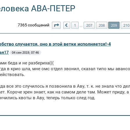
еловека АВА-ПЕТЕР
Страница
209
из
211
7365 сообщений
1
207
208
209
210
…
Пред.
бство случается, оно в этой ветке исполняется!-4
ая17
04 сен 2019, 07:46
ами беда и не разбериха(((
гда в крио шла, мне омс отдел звонил, сказал типо мы аванс
действовать.
да все это случилось я позвонила в Аву, т. к. не знала что де
дет. Короче хрен знает, как на самом деле там. Может приду, 
ончились квоты в Аву, теперь только след год.