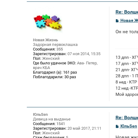
Re: Волше
С
Новая 
о
о
Он не тол
б
щ
Новая Жизнь
е
Задорная первоклашка
н
Сообщения:
355
и
Зарегистрирован:
07 ноя 2014, 15:35
е
13 дпп - Х
Пол:
Женский
Где было удачное ЭКО:
Ава- Петер,
17 дпп - Х
врач КБА
21 дпп- ХГ
Благодарил (а):
161 раз
28 дпп - 1 
Поблагодарили:
30 раз
8 нед - КТР
12 нед -КТ
Мой здоро
ЮльSen
Re: Волше
Девица на выданье
Сообщения:
1541
С
ЮльSen
Зарегистрирован:
20 май 2017, 21:11
о
Пол:
Женский
о
Новая жиз
Стаж бесплодия:
5