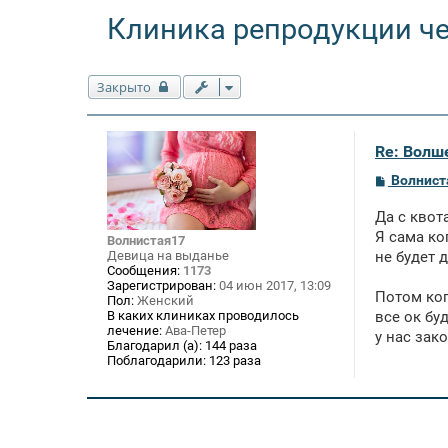
Клиника репродукции ч
Закрыто
Re: Волше
С
Волнист
о
о
Да с квот
б
щ
Я сама ко
Волнистая17
е
Девица на выданье
не будет 
н
Сообщения:
1173
и
Зарегистрирован:
04 июн 2017, 13:09
е
Потом ког
Пол:
Женский
В каких клиниках проводилось
все ок бу
лечение:
Ава-Петер
у нас зак
Благодарил (а):
144 раза
Поблагодарили:
123 раза