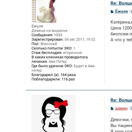
Re: Волше
С
Ёжуля
о
о
Катерина,
б
Ёжуля
щ
Цена 1200
Девица на выданье
е
биопсии-э
Сообщения:
1033
н
Зарегистрирован:
04 авг 2017, 19:32
А что у т
и
Пол:
Женский
е
Сколько попыток ЭКО:
1
Стаж бесплодия:
вторичное
В каких клиниках проводилось
лечение:
Ава-Петер
Где было удачное ЭКО:
Будет в Ава-
петер
Благодарил (а):
164 раза
Поблагодарили:
116 раз
Re: Волше
С
админ
о
о
Девочки, 
б
щ
Вы пациен
е
Я хочу со