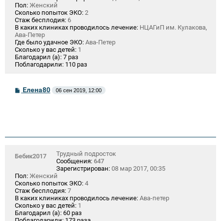
Пол:
Женский
Сколько попыток ЭКО:
2
Стаж бесплодия:
6
В каких клиниках проводилось лечение:
НЦАГиП им. Кулакова,
Ава-Петер
Где было удачное ЭКО:
Ава-Петер
Сколько у вас детей:
1
Благодарил (а):
7 раз
Поблагодарили:
110 раз
С
Елена80
06 сен 2019, 12:00
о
о
б
щ
е
н
и
е
Трудный подросток
Бебик2017
Сообщения:
647
Зарегистрирован:
08 мар 2017, 00:35
Пол:
Женский
Сколько попыток ЭКО:
4
Стаж бесплодия:
7
В каких клиниках проводилось лечение:
Ава-петер
Сколько у вас детей:
1
Благодарил (а):
60 раз
Поблагодарили:
173 раза