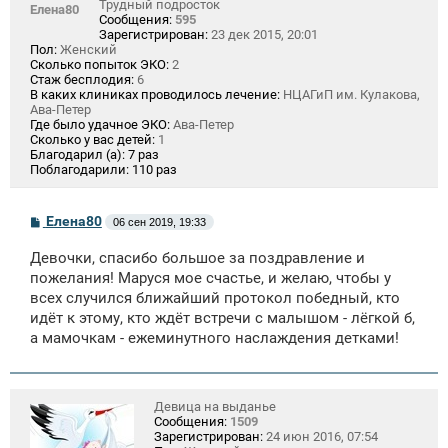
Трудный подросток
Елена80
Сообщения:
595
Зарегистрирован:
23 дек 2015, 20:01
Пол:
Женский
Сколько попыток ЭКО:
2
Стаж бесплодия:
6
В каких клиниках проводилось лечение:
НЦАГиП им. Кулакова,
Ава-Петер
Где было удачное ЭКО:
Ава-Петер
Сколько у вас детей:
1
Благодарил (а):
7 раз
Поблагодарили:
110 раз
С
Елена80
06 сен 2019, 19:33
о
о
Девочки, спасибо большое за поздравление и
б
щ
пожелания! Маруся мое счастье, и желаю, чтобы у
е
всех случился ближайший протокол победный, кто
н
идёт к этому, кто ждёт встречи с малышом - лёгкой б,
и
е
а мамочкам - ежеминутного наслаждения детками!
Девица на выданье
Сообщения:
1509
Зарегистрирован:
24 июн 2016, 07:54