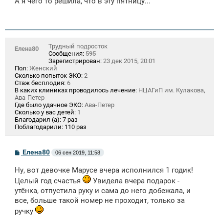
А я чего то решила, что в эту пятницу...
б
щ
е
н
и
е
Трудный подросток
Елена80
Сообщения:
595
Зарегистрирован:
23 дек 2015, 20:01
Пол:
Женский
Сколько попыток ЭКО:
2
Стаж бесплодия:
6
В каких клиниках проводилось лечение:
НЦАГиП им. Кулакова,
Ава-Петер
Где было удачное ЭКО:
Ава-Петер
Сколько у вас детей:
1
Благодарил (а):
7 раз
Поблагодарили:
110 раз
С
Елена80
06 сен 2019, 11:58
о
о
Ну, вот девочке Марусе вчера исполнился 1 годик!
б
щ
Целый год счастья
Увидела вчера подарок -
е
утёнка, отпустила руку и сама до него добежала, и
н
и
все, больше такой номер не проходит, только за
е
ручку