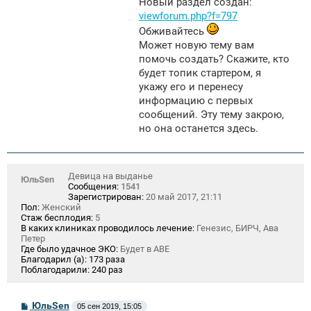
Новый раздел создан:
viewforum.php?f=797
Обживайтесь
Может новую тему вам
помочь создать? Скажите, кто
будет топик стартером, я
укажу его и перенесу
информацию с первых
сообщений. Эту тему закрою,
но она останется здесь.
Девица на выданье
ЮльSen
Сообщения:
1541
Зарегистрирован:
20 май 2017, 21:11
Пол:
Женский
Стаж бесплодия:
5
В каких клиниках проводилось лечение:
Генезис, БИРЧ, Ава
Петер
Где было удачное ЭКО:
Будет в АВЕ
Благодарил (а):
173 раза
Поблагодарили:
240 раз
С
ЮльSen
05 сен 2019, 15:05