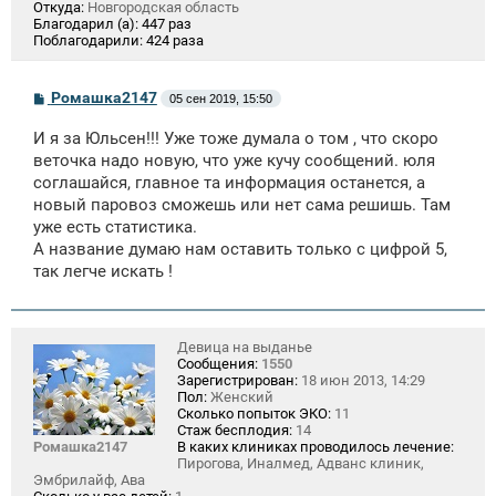
Откуда:
Новгородская область
Благодарил (а):
447 раз
Поблагодарили:
424 раза
С
Ромашка2147
05 сен 2019, 15:50
о
о
И я за Юльсен!!! Уже тоже думала о том , что скоро
б
щ
веточка надо новую, что уже кучу сообщений. юля
е
соглашайся, главное та информация останется, а
н
новый паровоз сможешь или нет сама решишь. Там
и
е
уже есть статистика.
А название думаю нам оставить только с цифрой 5,
так легче искать !
Девица на выданье
Сообщения:
1550
Зарегистрирован:
18 июн 2013, 14:29
Пол:
Женский
Сколько попыток ЭКО:
11
Стаж бесплодия:
14
Ромашка2147
В каких клиниках проводилось лечение:
Пирогова, Иналмед, Адванс клиник,
Эмбрилайф, Ава