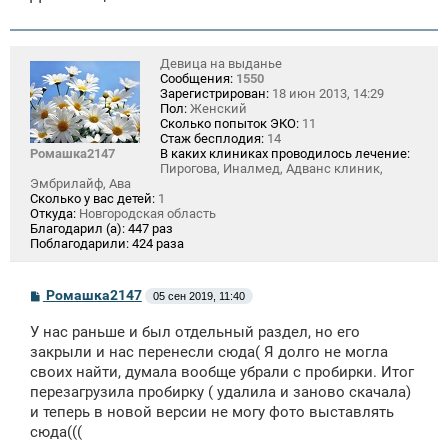
Девица на выданье
Сообщения:
1550
Зарегистрирован:
18 июн 2013, 14:29
Пол:
Женский
Сколько попыток ЭКО:
11
Стаж бесплодия:
14
Ромашка2147
В каких клиниках проводилось лечение:
Пирогова, Иналмед, Адванс клиник,
Эмбрилайф, Ава
Сколько у вас детей:
1
Откуда:
Новгородская область
Благодарил (а):
447 раз
Поблагодарили:
424 раза
С
Ромашка2147
05 сен 2019, 11:40
о
о
У нас раньше и был отдельный раздел, но его
б
щ
закрыли и нас перенесли сюда( Я долго не могла
е
своих найти, думала вообще убрали с пробирки. Итог
н
перезагрузила пробирку ( удалила и заново скачала)
и
е
и теперь в новой версии не могу фото выставлять
сюда(((