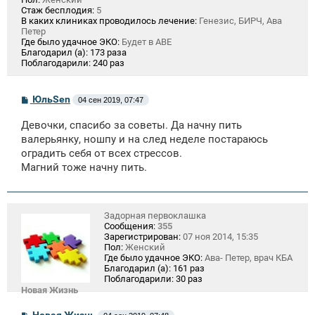
Стаж бесплодия:
5
В каких клиниках проводилось лечение:
Генезис, БИРЧ, Ава
Петер
Где было удачное ЭКО:
Будет в АВЕ
Благодарил (а):
173 раза
Поблагодарили:
240 раз
С
ЮльSen
04 сен 2019, 07:47
о
о
Девочки, спасибо за советы. Да начну пить
б
щ
валерьянку, ношпу и на след неделе постараюсь
е
оградить себя от всех стрессов.
н
Магний тоже начну пить.
и
е
Задорная первоклашка
Сообщения:
355
Зарегистрирован:
07 ноя 2014, 15:35
Пол:
Женский
Где было удачное ЭКО:
Ава- Петер, врач КБА
Благодарил (а):
161 раз
Поблагодарили:
30 раз
Новая Жизнь
С