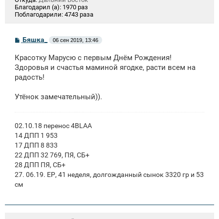
Благодарил (а):
1970 раз
Поблагодарили:
4743 раза
С
Бяшка_
06 сен 2019, 13:46
о
о
Красотку Марусю с первым Днём Рождения!
б
щ
Здоровья и счастья маминой ягодке, расти всем на
е
радость!
н
и
е
Утёнок замечательный)).
02.10.18 перенос 4BLAA
14 ДПП 1 953
17 ДПП 8 833
22 ДПП 32 769, ПЯ, СБ+
28 ДПП ПЯ, СБ+
27. 06.19. ЕР, 41 неделя, долгожданный сынок 3320 гр и 53
см