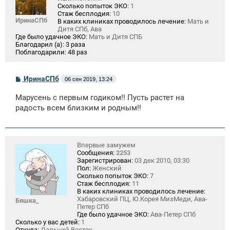
Сколько попыток ЭКО:
1
Стаж бесплодия:
10
ИринаСПб
В каких клиниках проводилось лечение:
Мать и
Дитя СПб, Ава
Где было удачное ЭКО:
Мать и Дитя СПБ
Благодарил (а):
3 раза
Поблагодарили:
48 раз
С
ИринаСПб
06 сен 2019, 13:24
о
о
Марусень с первым годиком!! Пусть растет на
б
щ
радость всем близким и родным!!
е
н
и
е
Впервые замужем
Сообщения:
2253
Зарегистрирован:
03 дек 2010, 03:30
Пол:
Женский
Сколько попыток ЭКО:
7
Стаж бесплодия:
11
В каких клиниках проводилось лечение:
Хабаровский ПЦ, Ю.Корея МизМеди, Ава-
Бяшка_
Петер СПб
Где было удачное ЭКО:
Ава-Петер СПб
Сколько у вас детей:
1
Откуда:
Дальний Восток