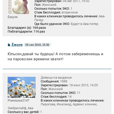
Зарегистрирован:
04 авг 2017, 19:32
Пол:
Женский
Сколько попыток ЭКО:
1
Стаж бесплодия:
вторичное
В каких клиниках проводилось лечение:
Ава-
Ёжуля
Петер
Где было удачное ЭКО:
Будет в Ава-петер
Благодарил (а):
164 раза
Поблагодарили:
116 раз
С
Ёжуля
05 сен 2019, 15:36
о
о
Юльсен,давай ты будешь! А потом забеременеешь и
б
щ
на паровозик времени хватит!
е
н
и
е
Девица на выданье
Сообщения:
1550
Зарегистрирован:
18 июн 2013, 14:29
Пол:
Женский
Сколько попыток ЭКО:
11
Стаж бесплодия:
14
Ромашка2147
В каких клиниках проводилось лечение:
Пирогова, Иналмед, Адванс клиник,
Эмбрилайф, Ава
Сколько у вас детей:
1