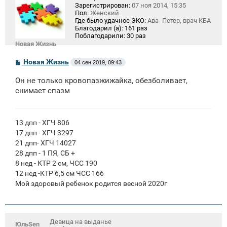
Зарегистрирован:
07 ноя 2014, 15:35
Пол:
Женский
Где было удачное ЭКО:
Ава- Петер, врач КБА
Благодарил (а):
161 раз
Поблагодарили:
30 раз
Новая Жизнь
С
Новая Жизнь
04 сен 2019, 09:43
о
о
Он не только кровопазжижайка, обезболивает,
б
щ
снимает спазм
е
н
и
е
13 дпп - ХГЧ 806
17 дпп - ХГЧ 3297
21 дпп- ХГЧ 14027
28 дпп - 1 ПЯ, СБ +
8 нед - КТР 2 см, ЧСС 190
12 нед -КТР 6,5 см ЧСС 166
Мой здоровый ребенок родится весной 2020г
Девица на выданье
ЮльSen