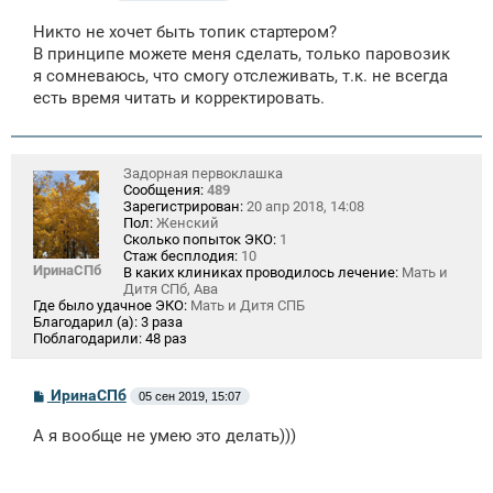
о
о
Никто не хочет быть топик стартером?
б
щ
В принципе можете меня сделать, только паровозик
е
я сомневаюсь, что смогу отслеживать, т.к. не всегда
н
есть время читать и корректировать.
и
е
Задорная первоклашка
Сообщения:
489
Зарегистрирован:
20 апр 2018, 14:08
Пол:
Женский
Сколько попыток ЭКО:
1
Стаж бесплодия:
10
ИринаСПб
В каких клиниках проводилось лечение:
Мать и
Дитя СПб, Ава
Где было удачное ЭКО:
Мать и Дитя СПБ
Благодарил (а):
3 раза
Поблагодарили:
48 раз
С
ИринаСПб
05 сен 2019, 15:07
о
о
А я вообще не умею это делать)))
б
щ
е
н