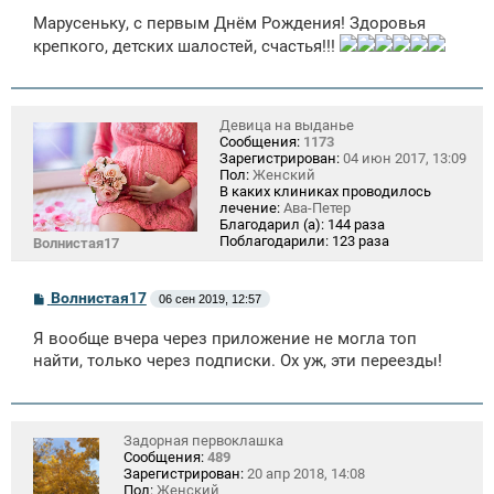
о
Марусеньку, с первым Днём Рождения! Здоровья
б
щ
крепкого, детских шалостей, счастья!!!
е
н
и
е
Девица на выданье
Сообщения:
1173
Зарегистрирован:
04 июн 2017, 13:09
Пол:
Женский
В каких клиниках проводилось
лечение:
Ава-Петер
Благодарил (а):
144 раза
Поблагодарили:
123 раза
Волнистая17
С
Волнистая17
06 сен 2019, 12:57
о
о
Я вообще вчера через приложение не могла топ
б
щ
найти, только через подписки. Ох уж, эти переезды!
е
н
и
е
Задорная первоклашка
Сообщения:
489
Зарегистрирован:
20 апр 2018, 14:08
Пол:
Женский