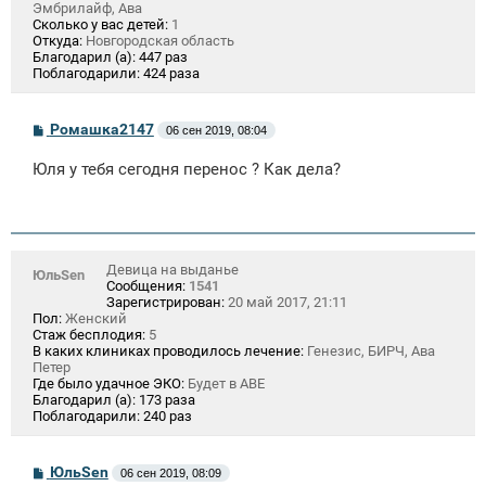
Эмбрилайф, Ава
Сколько у вас детей:
1
Откуда:
Новгородская область
Благодарил (а):
447 раз
Поблагодарили:
424 раза
С
Ромашка2147
06 сен 2019, 08:04
о
о
Юля у тебя сегодня перенос ? Как дела?
б
щ
е
н
и
е
Девица на выданье
ЮльSen
Сообщения:
1541
Зарегистрирован:
20 май 2017, 21:11
Пол:
Женский
Стаж бесплодия:
5
В каких клиниках проводилось лечение:
Генезис, БИРЧ, Ава
Петер
Где было удачное ЭКО:
Будет в АВЕ
Благодарил (а):
173 раза
Поблагодарили:
240 раз
С
ЮльSen
06 сен 2019, 08:09
о