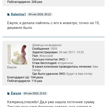
Поблагодарили:
208 раз
С
Katerina1
04 сен 2019, 20:12
о
о
Ежуля, я делала пайпель с игх в инвитро, точно не 15,
б
щ
дешевле было
е
н
и
е
Девица на выданье
Сообщения:
1033
Зарегистрирован:
04 авг 2017, 19:32
Пол:
Женский
Сколько попыток ЭКО:
1
Стаж бесплодия:
вторичное
В каких клиниках проводилось лечение:
Ава-
Ёжуля
Петер
Где было удачное ЭКО:
Будет в Ава-петер
Благодарил (а):
164 раза
Поблагодарили:
116 раз
С
Ёжуля
04 сен 2019, 21:51
о
о
Катерина,спасибо! Да,я уже нашла поточнее сумму.
б
щ
Там,где хочу саму биопсию сделать,они отдают в