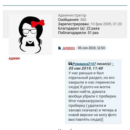
Администратор
Сообщения:
362
Зарегистрирован:
10 фев 2009, 01:20
Благодарил (а):
22 раза
Поблагодарили:
51 раз
С
админ
05 сен 2019, 11:53
о
о
админ
б
щ
Ромашка2147
писал(а):
↑
е
05 сен 2019, 11:40
н
У нас раньше и был
и
отдельный раздел, но его
е
закрыли и нас перенесли
сюда( Я долго не могла
своих найти, думала
вообще убрали с пробирки.
Итог перезагрузила
пробирку ( удалила и
заново скачала) и теперь в
новой версии не могу фото
выставлять сюда(((