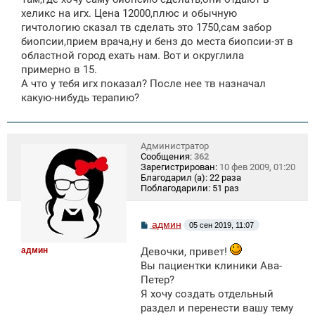
е
хеликс на игх. Цена 12000,плюс и обычную
н
гичтологию сказал тв сделать это 1750,сам забор
и
е
биопсии,прием врача,ну и бенз до места биопсии-эт в
областной город ехать нам. Вот и округлила
примерно в 15.
А что у тебя игх показал? После нее тв назначал
какую-нибудь терапию?
Администратор
Сообщения:
362
Зарегистрирован:
10 фев 2009, 01:20
Благодарил (а):
22 раза
Поблагодарили:
51 раз
С
админ
05 сен 2019, 11:07
о
о
админ
Девочки, привет!
б
щ
Вы пациентки клиники Ава-
е
Петер?
н
и
Я хочу создать отдельный
е
раздел и перенести вашу тему