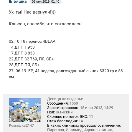
С
Бяшка_
06 сен 2019, 01:40
о
о
Ух, ты! Нас вернули!)))
б
щ
е
Юльсен, спасибо, что согласилась!
н
и
е
02.10.18 перенос 4BLAA
14 ДПП 1 953
17 ДПП 8 833
22 ДПП 32 769, ПЯ, СБ+
28 ДПП ПЯ, СБ+
27. 06.19. ЕР, 41 неделя, долгожданный сынок 3320 гр и 53
см
Девица на выданье
Сообщения:
1550
Зарегистрирован:
18 июн 2013, 14:29
Пол:
Женский
Сколько попыток ЭКО:
11
Стаж бесплодия:
14
Ромашка2147
В каких клиниках проводилось лечение:
Пирогова, Иналмед, Адванс клиник,