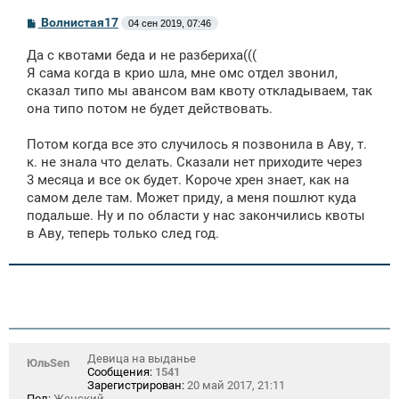
С
Волнистая17
04 сен 2019, 07:46
о
о
Да с квотами беда и не разбериха(((
б
щ
Я сама когда в крио шла, мне омс отдел звонил,
е
сказал типо мы авансом вам квоту откладываем, так
н
она типо потом не будет действовать.
и
е
Потом когда все это случилось я позвонила в Аву, т.
к. не знала что делать. Сказали нет приходите через
3 месяца и все ок будет. Короче хрен знает, как на
самом деле там. Может приду, а меня пошлют куда
подальше. Ну и по области у нас закончились квоты
в Аву, теперь только след год.
Девица на выданье
ЮльSen
Сообщения:
1541
Зарегистрирован:
20 май 2017, 21:11
Пол:
Женский