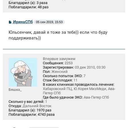
Благодарил (а):
3 раза
Поблагодарили:
48 раз
С
ИринаСПб
05 сен 2019, 15:53
о
о
Юльсенчик, давай я тоже за тебя)) если что буду
б
щ
поддерживать))
е
н
и
е
Впервые замужем
Сообщения:
2253
Зарегистрирован:
03 дек 2010, 03:30
Пол:
Женский
Сколько попыток ЭКО:
7
Стаж бесплодия:
11
В каких клиниках проводилось лечение:
Хабаровский ПЦ, Ю.Корея МизМеди, Ава-
Бяшка_
Петер СПб
Где было удачное ЭКО:
Ава-Петер СПб
Сколько у вас детей:
1
Откуда:
Дальний Восток
Благодарил (а):
1970 раз
Поблагодарили:
4743 раза