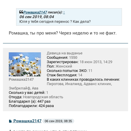
о
б
щ
Ромашка2147
писал(а):
↑
е
06 сен 2019, 08:04
н
Юля у тебя сегодня перенос ? Как дела?
и
е
Ромашка, ты про меня? Через неделю и то не факт.
Девица на выданье
Сообщения:
1550
Зарегистрирован:
18 июн 2013, 14:29
Пол:
Женский
Сколько попыток ЭКО:
11
Стаж бесплодия:
14
Ромашка2147
В каких клиниках проводилось лечение:
Пирогова, Иналмед, Адванс клиник,
Эмбрилайф, Ава
Сколько у вас детей:
1
Откуда:
Новгородская область
Благодарил (а):
447 раз
Поблагодарили:
424 раза
С
Ромашка2147
06 сен 2019, 08:35
о
о