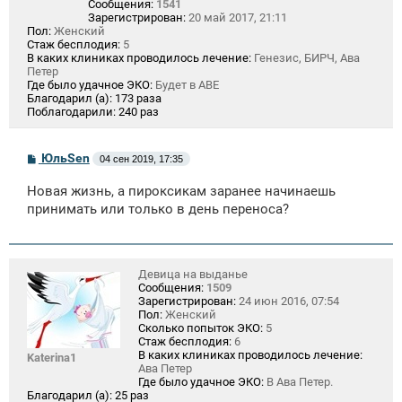
Сообщения:
1541
Зарегистрирован:
20 май 2017, 21:11
Пол:
Женский
Стаж бесплодия:
5
В каких клиниках проводилось лечение:
Генезис, БИРЧ, Ава
Петер
Где было удачное ЭКО:
Будет в АВЕ
Благодарил (а):
173 раза
Поблагодарили:
240 раз
С
ЮльSen
04 сен 2019, 17:35
о
о
Новая жизнь, а пироксикам заранее начинаешь
б
щ
принимать или только в день переноса?
е
н
и
е
Девица на выданье
Сообщения:
1509
Зарегистрирован:
24 июн 2016, 07:54
Пол:
Женский
Сколько попыток ЭКО:
5
Стаж бесплодия:
6
В каких клиниках проводилось лечение:
Katerina1
Ава Петер
Где было удачное ЭКО:
В Ава Петер.
Благодарил (а):
25 раз