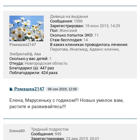
Девица на выданье
Сообщения:
1550
Зарегистрирован:
18 июн 2013, 14:29
Пол:
Женский
Сколько попыток ЭКО:
11
Стаж бесплодия:
14
Ромашка2147
В каких клиниках проводилось лечение:
Пирогова, Иналмед, Адванс клиник,
Эмбрилайф, Ава
Сколько у вас детей:
1
Откуда:
Новгородская область
Благодарил (а):
447 раз
Поблагодарили:
424 раза
С
Ромашка2147
06 сен 2019, 12:00
о
о
Елена, Марусеньку с годиком!!! Новых умелок вам,
б
щ
растите и развивайтесь!!!
е
н
и
е
Трудный подросток
Елена80
Сообщения:
595
Зарегистрирован:
23 дек 2015, 20:01