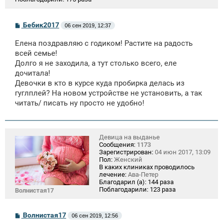
С
Бебик2017
06 сен 2019, 12:37
о
о
Елена поздравляю с годиком! Растите на радость
б
щ
всей семье!
е
Долго я не заходила, а тут столько всего, еле
н
дочитала!
и
е
Девочки в кто в курсе куда пробирка делась из
гуглплей? На новом устройстве не установить, а так
читать/ писать ну просто не удобно!
Девица на выданье
Сообщения:
1173
Зарегистрирован:
04 июн 2017, 13:09
Пол:
Женский
В каких клиниках проводилось
лечение:
Ава-Петер
Благодарил (а):
144 раза
Поблагодарили:
123 раза
Волнистая17
С
Волнистая17
06 сен 2019, 12:56
о