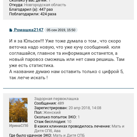
Сколько у вас детей:
1
Откуда:
Новгородская область
Благодарил (а):
447 раз
Поблагодарили:
424 раза
С
Ромашка2147
05 сен 2019, 15:50
о
о
И я за Юльсен!!! Уже тоже думала о том , что скоро
б
щ
веточка надо новую, что уже кучу сообщений. юля
е
соглашайся, главное та информация останется, а
н
новый паровоз сможешь или нет сама решишь. Там
и
е
уже есть статистика.
А название думаю нам оставить только с цифрой 5,
так легче искать !
Задорная первоклашка
Сообщения:
489
Зарегистрирован:
20 апр 2018, 14:08
Пол:
Женский
Сколько попыток ЭКО:
1
Стаж бесплодия:
10
ИринаСПб
В каких клиниках проводилось лечение:
Мать и
Дитя СПб, Ава
Где было удачное ЭКО:
Мать и Дитя СПБ