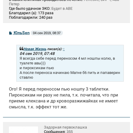
Петер
Где было удачное ЭКО:
Будет в АВЕ
Благодарил (а):
173 раза
Поблагодарили:
240 раз
С
ЮльSen
04 сен 2019, 08:37
о
о
б
щ
Новая Жизнь
писал(а):
↑
е
04 сен 2019, 07:48
н
Я всегда себе перед переносом 4 мл ношпы колю, в
и
туалете авы)))
е
и пироксикам пью
А после переноса начинаю Магне б6 пить и папаверин
ставлю
Ого! Я перед переносом пью ношпу 3 таблетки.
Пироксикам ни разу не пила, т.к. почитала, что при
приеме клексана и др кроворазжижайках не имеет
смысла, т.к. эффект тот же.
Задорная первоклашка
Сообщения:
355