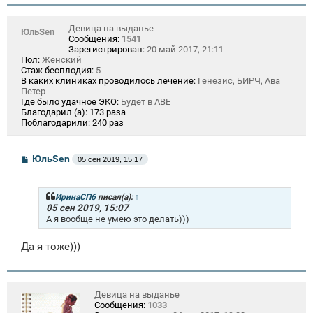
и
е
Девица на выданье
ЮльSen
Сообщения:
1541
Зарегистрирован:
20 май 2017, 21:11
Пол:
Женский
Стаж бесплодия:
5
В каких клиниках проводилось лечение:
Генезис, БИРЧ, Ава
Петер
Где было удачное ЭКО:
Будет в АВЕ
Благодарил (а):
173 раза
Поблагодарили:
240 раз
С
ЮльSen
05 сен 2019, 15:17
о
о
б
щ
ИринаСПб
писал(а):
↑
е
05 сен 2019, 15:07
н
А я вообще не умею это делать)))
и
е
Да я тоже)))
Девица на выданье
Сообщения:
1033