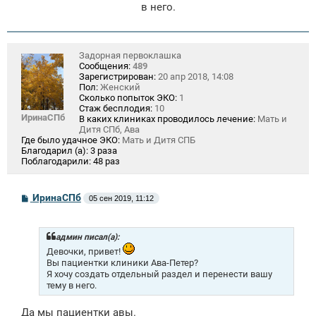
в него.
Задорная первоклашка
Сообщения:
489
Зарегистрирован:
20 апр 2018, 14:08
Пол:
Женский
Сколько попыток ЭКО:
1
Стаж бесплодия:
10
ИринаСПб
В каких клиниках проводилось лечение:
Мать и
Дитя СПб, Ава
Где было удачное ЭКО:
Мать и Дитя СПБ
Благодарил (а):
3 раза
Поблагодарили:
48 раз
С
ИринаСПб
05 сен 2019, 11:12
о
о
б
щ
админ писал(а):
е
Девочки, привет!
н
Вы пациентки клиники Ава-Петер?
и
Я хочу создать отдельный раздел и перенести вашу
е
тему в него.
Да мы пациентки авы.