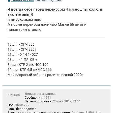
Новая Жизнь
04 сен 2019, 07:48
о
о
Я всегда себе перед переносом 4 мл ношпы колю, в
б
щ
туалете авы)))
е
и пироксикам пью
н
А после переноса начинаю Магне б6 пить и
и
е
папаверин ставлю
13 дпп - ХГЧ 806
17 дпп - ХГЧ 3297
21 дпп- ХГЧ 14027
28 дпп - 1 ПЯ, СБ +
8 нед - КТР 2 см, ЧСС 190
12 нед -КТР 6,5 см ЧСС 166
Мой здоровый ребенок родится весной 2020г
Девица на выданье
ЮльSen
Сообщения:
1541
Зарегистрирован:
20 май 2017, 21:11
Пол:
Женский
Стаж бесплодия:
5
В каких клиниках проводилось лечение:
Генезис, БИРЧ, Ава