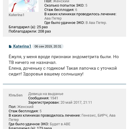
Пол:
Женский
Сколько попыток ЭКО:
5
Стаж бесплодия:
6
В каких клиниках проводилось лечение:
Katerina1
Ава Петер
Где было удачное ЭКО:
В Ава Петер.
Благодарил (а):
25 раз
Поблагодарили:
208 раз
С
Katerina1
06 сен 2019, 20:31
о
о
Ёжуля, у меня вроде признаки эндометрита были. Но
б
щ
ТВ ничего не назначал.
е
Елена, доченьку с годиком! Такая лапочка с уточкой
н
сидит! Здоровья вашему солнышку!
и
е
Девица на выданье
ЮльSen
Сообщения:
1541
Зарегистрирован:
20 май 2017, 21:11
Пол:
Женский
Стаж бесплодия:
5
В каких клиниках проводилось лечение:
Генезис, БИРЧ, Ава
Петер
Где было удачное ЭКО:
Будет в АВЕ
Благодарил (а):
173 раза