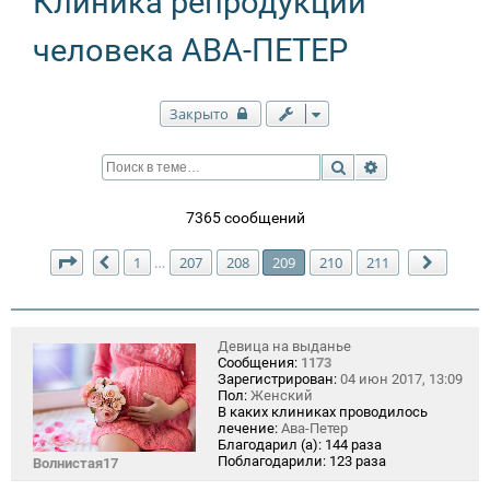
Клиника репродукции
человека АВА-ПЕТЕР
Закрыто
Поиск
Расширенный п
7365 сообщений
Страница
209
из
211
1
207
208
209
210
211
…
Пред.
След.
Девица на выданье
Сообщения:
1173
Зарегистрирован:
04 июн 2017, 13:09
Пол:
Женский
В каких клиниках проводилось
лечение:
Ава-Петер
Благодарил (а):
144 раза
Поблагодарили:
123 раза
Волнистая17