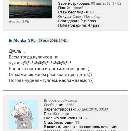
Зарегистрирован:
03 авг 2018, 17:02
Пол:
Женский
Стаж бесплодия:
10
Откуда:
Санкт-Петербург
Благодарил (а):
7 раз
Alenka_SPb
Поблагодарили:
47 раз
С
Alenka_SPb
18 июн 2019, 14:42
о
о
Дубль...
б
щ
Всем тогда кулачков на
е
нужды@@@@@@@@@@@@@
н
Боевого настроя и достижения цели:-)
и
е
От мамочек ждём рассказы про деток))
Погода чудная - гуляем, наслаждаемся:-)
Впервые замужем
Сообщения:
2253
Зарегистрирован:
03 дек 2010, 03:30
Пол:
Женский
Сколько попыток ЭКО:
7
Стаж бесплодия:
11
В каких клиниках проводилось лечение: