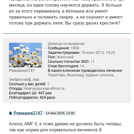
е
месяца, он едва голову научился держать. Я больше
из за этого переживала, а батюшки все умеют
правильно и поливать сверху , а не окунают и умеют
голову при держать ляле. Вы сразу двоих крестите?
Девица на выданье
Сообщения:
1550
Зарегистрирован:
18 июн 2013, 14:29
Пол:
Женский
Сколько попыток ЭКО:
11
Стаж бесплодия:
14
Ромашка2147
В каких клиниках проводилось лечение:
Пирогова, Иналмед, Адванс клиник,
Эмбрилайф, Ава
Сколько у вас детей:
1
Откуда:
Новгородская область
Благодарил (а):
447 раз
Поблагодарили:
424 раза
С
Ромашка2147
14 июн 2019, 13:39
о
о
Алена, АМГ 6, я тоже думаю не должно быть гиперы,
б
щ
так как норма для нормальных яичников 8.
е