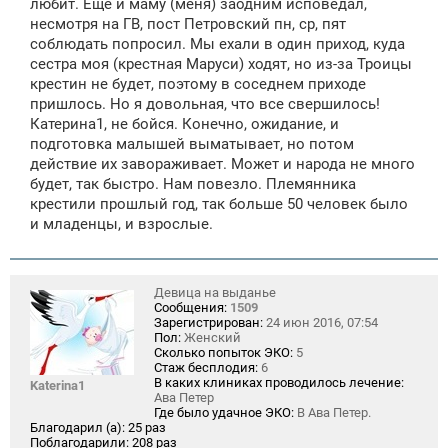
любит. Ещё и маму (меня) заодним исповедал,
несмотря на ГВ, пост Петровский пн, ср, пят
соблюдать попросил. Мы ехали в один приход, куда
сестра моя (крестная Маруси) ходят, но из-за Троицы
крестин не будет, поэтому в соседнем приходе
пришлось. Но я довольная, что все свершилось!
Катерина1, не бойся. Конечно, ожидание, и
подготовка малышей выматывает, но потом
действие их завораживает. Может и народа не много
будет, так быстро. Нам повезло. Племянника
крестили прошлый год, так больше 50 человек было
и младенцы, и взрослые.
Девица на выданье
Сообщения:
1509
Зарегистрирован:
24 июн 2016, 07:54
Пол:
Женский
Сколько попыток ЭКО:
5
Стаж бесплодия:
6
В каких клиниках проводилось лечение:
Katerina1
Ава Петер
Где было удачное ЭКО:
В Ава Петер.
Благодарил (а):
25 раз
Поблагодарили:
208 раз