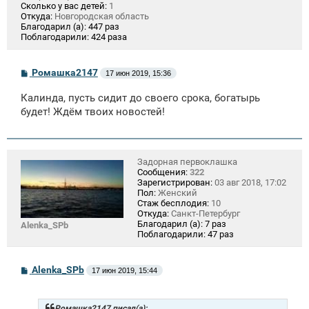
Сколько у вас детей:
1
Откуда:
Новгородская область
Благодарил (а):
447 раз
Поблагодарили:
424 раза
С
Ромашка2147
17 июн 2019, 15:36
о
о
Калинда, пусть сидит до своего срока, богатырь
б
щ
будет! Ждём твоих новостей!
е
н
и
е
Задорная первоклашка
Сообщения:
322
Зарегистрирован:
03 авг 2018, 17:02
Пол:
Женский
Стаж бесплодия:
10
Откуда:
Санкт-Петербург
Благодарил (а):
7 раз
Alenka_SPb
Поблагодарили:
47 раз
С
Alenka_SPb
17 июн 2019, 15:44
о
о
б
щ
Ромашка2147 писал(а):