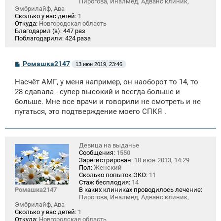
Пирогова, Иналмед, Адванс клиник,
Эмбрилайф, Ава
Сколько у вас детей:
1
Откуда:
Новгородская область
Благодарил (а):
447 раз
Поблагодарили:
424 раза
С
Ромашка2147
13 июн 2019, 23:46
о
о
Насчёт АМГ, у меня например, он наоборот то 14, то
б
щ
28 сдавала - супер высокий и всегда больше и
е
больше. Мне все врачи и говорили не смотреть и не
н
пугаться, это подтверждение моего СПКЯ .
и
е
Девица на выданье
Сообщения:
1550
Зарегистрирован:
18 июн 2013, 14:29
Пол:
Женский
Сколько попыток ЭКО:
11
Стаж бесплодия:
14
Ромашка2147
В каких клиниках проводилось лечение:
Пирогова, Иналмед, Адванс клиник,
Эмбрилайф, Ава
Сколько у вас детей:
1
Откуда:
Новгородская область