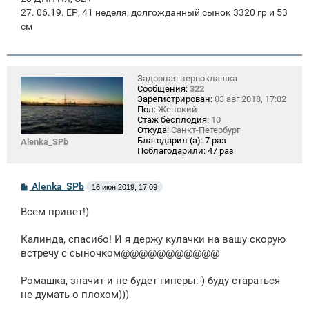
27. 06.19. ЕР, 41 неделя, долгожданный сынок 3320 гр и 53
см
Задорная первоклашка
Сообщения:
322
Зарегистрирован:
03 авг 2018, 17:02
Пол:
Женский
Стаж бесплодия:
10
Откуда:
Санкт-Петербург
Благодарил (а):
7 раз
Alenka_SPb
Поблагодарили:
47 раз
С
Alenka_SPb
16 июн 2019, 17:09
о
о
Всем привет!)
б
щ
е
Калинда, спасибо! И я держу кулачки на вашу скорую
н
встречу с сыночком@@@@@@@@@@@
и
е
Ромашка, значит и не будет гиперы:-) буду стараться
не думать о плохом)))