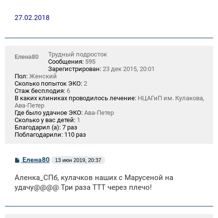
27.02.2018
Трудный подросток
Елена80
Сообщения:
595
Зарегистрирован:
23 дек 2015, 20:01
Пол:
Женский
Сколько попыток ЭКО:
2
Стаж бесплодия:
6
В каких клиниках проводилось лечение:
НЦАГиП им. Кулакова,
Ава-Петер
Где было удачное ЭКО:
Ава-Петер
Сколько у вас детей:
1
Благодарил (а):
7 раз
Поблагодарили:
110 раз
С
Елена80
13 июн 2019, 20:37
о
о
Аленка_СПб, кулачков наших с Марусеной на
б
щ
удачу@@@@ Три раза ТТТ через плечо!
е
н
и
е