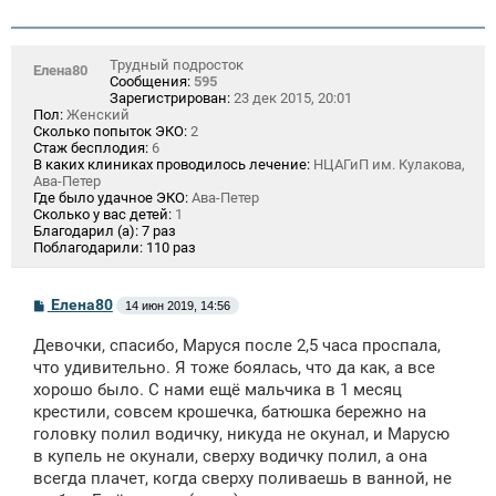
н
и
е
Трудный подросток
Елена80
Сообщения:
595
Зарегистрирован:
23 дек 2015, 20:01
Пол:
Женский
Сколько попыток ЭКО:
2
Стаж бесплодия:
6
В каких клиниках проводилось лечение:
НЦАГиП им. Кулакова,
Ава-Петер
Где было удачное ЭКО:
Ава-Петер
Сколько у вас детей:
1
Благодарил (а):
7 раз
Поблагодарили:
110 раз
С
Елена80
14 июн 2019, 14:56
о
о
Девочки, спасибо, Маруся после 2,5 часа проспала,
б
щ
что удивительно. Я тоже боялась, что да как, а все
е
хорошо было. С нами ещё мальчика в 1 месяц
н
крестили, совсем крошечка, батюшка бережно на
и
е
головку полил водичку, никуда не окунал, и Марусю
в купель не окунали, сверху водичку полил, а она
всегда плачет, когда сверху поливаешь в ванной, не