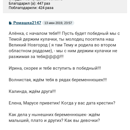
Благодарил (а):
447 раз
Поблагодарили:
424 раза
С
Ромашка2147
13 июн 2019, 23:57
о
о
Алёнка, с началом тебя!!! Пусть будет победный мы с
б
щ
Темой держим кулачки, ты молодец посетила наш
е
Великий Новгород ( я там Тему и родила во втором
н
областном роддоме), - мы с ним держим кулачки не
и
е
разжимая за тебя@@@@!!!
Ирина, скорее и тебе вступить в победный!!!
Волнистая, ждём тебя в рядах беременнюшек!!!
Калинда, ждём друга!!!
Елена, Марусе приветик! Когда у вас дата крестин?
Как дела у нынешних беременнюшек- ждём
малышей, плато и других? Как вы девочки?