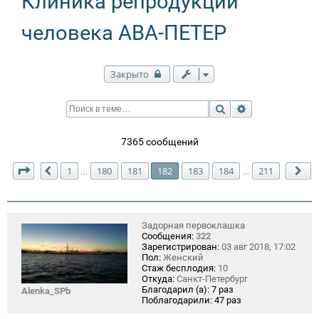
Клиника репродукции
человека АВА-ПЕТЕР
Закрыто
Поиск
Расширенный п
7365 сообщений
Страница
182
из
211
1
180
181
182
183
184
211
…
…
Пред.
Сл
Задорная первоклашка
Сообщения:
322
Зарегистрирован:
03 авг 2018, 17:02
Пол:
Женский
Стаж бесплодия:
10
Откуда:
Санкт-Петербург
Благодарил (а):
7 раз
Alenka_SPb
Поблагодарили:
47 раз