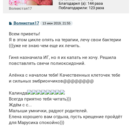
Благодарил (а):
144 раза
Поблагодарили:
123 раза
Волнистая17
С
Волнистая17
13 июн 2019, 21:55
о
о
Всем приветы!
б
щ
Я в этом цикле опять на терапии, лечу свои бактерии
е
(((уже не знаю чем еще их лечить.
н
и
е
Гиня назначила ИГ, но я их капать не хочу. Решила
повставлять свечи полиоксидоний.
Алёнка с началом тебя! Качественных клеточек тебе
и сильных эмбриончиков@@@@@@@@
Калинда
Всегда приятно тебя читать)))
Ждём с с...
Малыши умнички, радуют родителей.
Елена хорошего вам отдыха, пусть крещение пройдёт
для Марусика спокойно)))