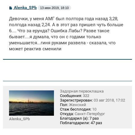
С
Alenka_SPb
13 июн 2019, 18:10
о
о
Девочки, у меня АМГ был полтора года назад 3,28,
б
щ
полгода назад 2,24. А в этот раз пришел чуть больше
е
6.... Что за ерунда? Ошибка Лабы? Разве такое
н
бывает....я думала, что он с годами только
и
е
уменьшается...гиня руками развела - сказала, что
может реактив сменили
Задорная первоклашка
Сообщения:
322
Зарегистрирован:
03 авг 2018, 17:02
Пол:
Женский
Стаж бесплодия:
10
Откуда:
Санкт-Петербург
Благодарил (а):
7 раз
Alenka_SPb
Поблагодарили:
47 раз