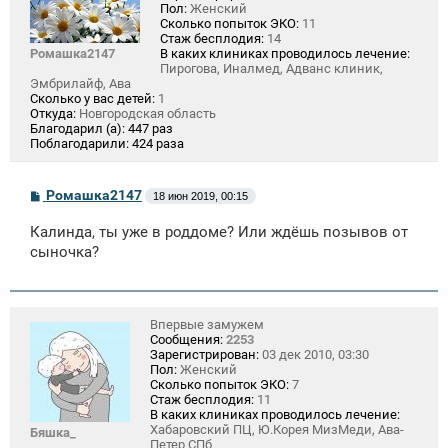
Пол:
Женский
Сколько попыток ЭКО:
11
Стаж бесплодия:
14
Ромашка2147
В каких клиниках проводилось лечение:
Пирогова, Иналмед, Адванс клиник,
Эмбрилайф, Ава
Сколько у вас детей:
1
Откуда:
Новгородская область
Благодарил (а):
447 раз
Поблагодарили:
424 раза
С
Ромашка2147
18 июн 2019, 00:15
о
о
Калинда, ты уже в роддоме? Или ждёшь позывов от
б
щ
сыночка?
е
н
и
е
Впервые замужем
Сообщения:
2253
Зарегистрирован:
03 дек 2010, 03:30
Пол:
Женский
Сколько попыток ЭКО:
7
Стаж бесплодия:
11
В каких клиниках проводилось лечение:
Хабаровский ПЦ, Ю.Корея МизМеди, Ава-
Бяшка_
Петер СПб