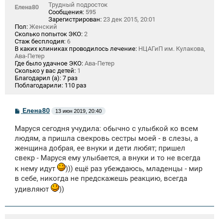
Трудный подросток
Елена80
Сообщения:
595
Зарегистрирован:
23 дек 2015, 20:01
Пол:
Женский
Сколько попыток ЭКО:
2
Стаж бесплодия:
6
В каких клиниках проводилось лечение:
НЦАГиП им. Кулакова,
Ава-Петер
Где было удачное ЭКО:
Ава-Петер
Сколько у вас детей:
1
Благодарил (а):
7 раз
Поблагодарили:
110 раз
С
Елена80
13 июн 2019, 20:40
о
о
Маруся сегодня учудила: обычно с улыбкой ко всем
б
щ
людям, а пришла свекровь сестры моей - в слезы, а
е
женщина добрая, ее внуки и дети любят; пришел
н
свекр - Маруся ему улыбается, а внуки и то не всегда
и
е
к нему идут
))) ещё раз убеждаюсь, младенцы - мир
в себе, никогда не предскажешь реакцию, всегда
удивляют
))