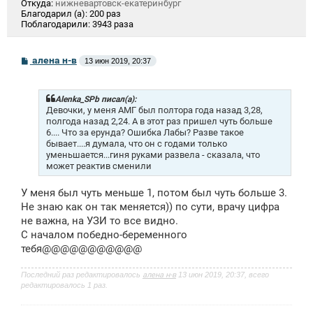
Откуда:
нижневартовск-екатеринбург
Благодарил (а):
200 раз
Поблагодарили:
3943 раза
С
алена н-в
13 июн 2019, 20:37
о
о
б
щ
Alenka_SPb писал(а):
е
Девочки, у меня АМГ был полтора года назад 3,28,
н
полгода назад 2,24. А в этот раз пришел чуть больше
и
6.... Что за ерунда? Ошибка Лабы? Разве такое
е
бывает....я думала, что он с годами только
уменьшается...гиня руками развела - сказала, что
может реактив сменили
У меня был чуть меньше 1, потом был чуть больше 3.
Не знаю как он так меняется)) по сути, врачу цифра
не важна, на УЗИ то все видно.
С началом победно-беременного
тебя@@@@@@@@@@@
Последний раз редактировалось
алена н-в
13 июн 2019, 20:37, всего
редактировалось 1 раз.