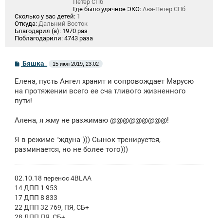
Петер СПб
Где было удачное ЭКО:
Ава-Петер СПб
Сколько у вас детей:
1
Откуда:
Дальний Восток
Благодарил (а):
1970 раз
Поблагодарили:
4743 раза
С
Бяшка_
15 июн 2019, 23:02
о
о
Елена, пусть Ангел хранит и сопровождает Марусю
б
щ
на протяжении всего ее сча тливого жизненного
е
пути!
н
и
е
Алена, я жму не разжимаю @@@@@@@@@!
Я в режиме "ждуна"))) Сынок тренируется,
разминается, но не более того)))
02.10.18 перенос 4BLAA
14 ДПП 1 953
17 ДПП 8 833
22 ДПП 32 769, ПЯ, СБ+
28 ДПП ПЯ, СБ+