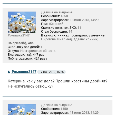
Девица на выданье
Сообщения:
1550
Зарегистрирован:
18 июн 2013, 14:29
Пол:
Женский
Сколько попыток ЭКО:
11
Стаж бесплодия:
14
Ромашка2147
В каких клиниках проводилось лечение:
Пирогова, Иналмед, Адванс клиник,
Эмбрилайф, Ава
Сколько у вас детей:
1
Откуда:
Новгородская область
Благодарил (а):
447 раз
Поблагодарили:
424 раза
С
Ромашка2147
17 июн 2019, 15:35
о
о
Катерина, как у вас дела? Прошли крестины двойнят?
б
щ
Не испугались батюшку?
е
н
и
е
Девица на выданье
Сообщения:
1550
Зарегистрирован:
18 июн 2013, 14:29