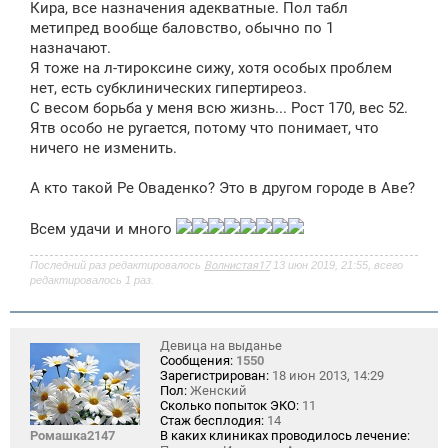
Кира, все назначения адекватные. Пол табл
метипред вообще баловство, обычно по 1
назначают.
Я тоже на л-тироксине сижу, хотя особых проблем
нет, есть субклинических гипертиреоз.
С весом борьба у меня всю жизнь... Рост 170, вес 52.
Ятв особо не ругается, потому что понимает, что
ничего не изменить.
А кто такой Ре Оваденко? Это в другом городе в Аве?
Всем удачи и много
Последний раз редактировалось
Волнистая17
13 июн 2019, 21:55, всего
редактировалось 1 раз.
Девица на выданье
Сообщения:
1550
Зарегистрирован:
18 июн 2013, 14:29
Пол:
Женский
Сколько попыток ЭКО:
11
Стаж бесплодия:
14
Ромашка2147
В каких клиниках проводилось лечение: