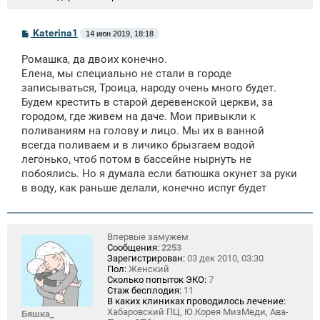
С
Katerina1
14 июн 2019, 18:18
о
о
Ромашка, да двоих конечно.
б
щ
Елена, мы специально не стали в городе
е
записываться, Троица, народу очень много будет.
н
Будем крестить в старой деревенской церкви, за
и
е
городом, где живем на даче. Мои привыкли к
поливаниям на голову и лицо. Мы их в ванной
всегда поливаем и в личико брызгаем водой
легонько, чтоб потом в бассейне нырнуть не
побоялись. Но я думала если батюшка окунет за руки
в воду, как раньше делали, конечно испуг будет
Впервые замужем
Сообщения:
2253
Зарегистрирован:
03 дек 2010, 03:30
Пол:
Женский
Сколько попыток ЭКО:
7
Стаж бесплодия:
11
В каких клиниках проводилось лечение:
Хабаровский ПЦ, Ю.Корея МизМеди, Ава-
Бяшка_