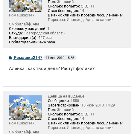
Пол:
Женский
Сколько попыток ЭКО:
11
Стаж бесплодия:
14
Ромашка2147
В каких клиниках проводилось лечение:
Пирогова, Иналмед, Адванс клиник,
Эмбрилайф, Ава
Сколько у вас детей:
1
Откуда:
Новгородская область
Благодарил (а):
447 раз
Поблагодарили:
424 раза
С
Ромашка2147
17 июн 2019, 15:35
о
о
Алёнка , как твои дела? Растут фолики?
б
щ
е
н
и
е
Девица на выданье
Сообщения:
1550
Зарегистрирован:
18 июн 2013, 14:29
Пол:
Женский
Сколько попыток ЭКО:
11
Стаж бесплодия:
14
Ромашка2147
В каких клиниках проводилось лечение:
Пирогова, Иналмед, Адванс клиник,
Эмбрилайф, Ава