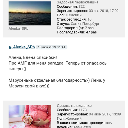
Задорная первоклашка
Сообщения:
322
Зарегистрирован:
03 авг 2018, 17:02
Пол:
Женский
Стаж бесплодия:
10
Откуда:
Санкт-Петербург
Благодарил (а):
7 раз
Alenka_SPb
Поблагодарили:
47 раз
С
Alenka_SPb
13 июн 2019, 21:41
о
о
Алена, Елена спасибки!
б
щ
Про АМГ для меня загадка. Теперь от опасаюсь
е
гиперы((
н
и
е
Марусеньке отдельная благодарность;-) Лена, у
Маруси свой вкус)))
Девица на выданье
Сообщения:
1173
Зарегистрирован:
04 июн 2017, 13:09
Пол:
Женский
В каких клиниках проводилось
лечение:
Ава-Петер