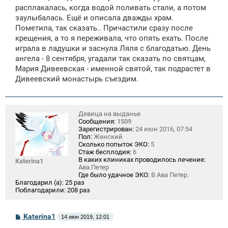
е
расплакалась, когда водой поливать стали, а потом
н
заулыбалась. Ещё и описала дважды храм.
и
е
Пометила, так сказать.. Причастили сразу после
крещения, а то я переживала, что опять ехать. После
играла в ладушки и заснула Ляля с благодатью. День
ангела - 8 сентября, угадали так сказать по святцам,
Мария Дивеевская - именной святой, так подрастет в
Дивеевский монастырь съездим.
Девица на выданье
Сообщения:
1509
Зарегистрирован:
24 июн 2016, 07:54
Пол:
Женский
Сколько попыток ЭКО:
5
Стаж бесплодия:
6
В каких клиниках проводилось лечение:
Katerina1
Ава Петер
Где было удачное ЭКО:
В Ава Петер.
Благодарил (а):
25 раз
Поблагодарили:
208 раз
С
Katerina1
14 июн 2019, 12:01
о