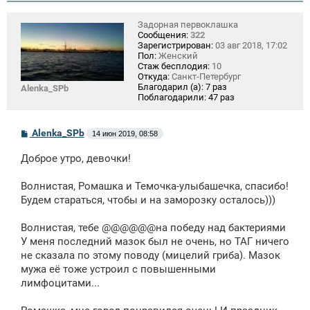
Задорная первоклашка
Сообщения:
322
Зарегистрирован:
03 авг 2018, 17:02
Пол:
Женский
Стаж бесплодия:
10
Откуда:
Санкт-Петербург
Благодарил (а):
7 раз
Alenka_SPb
Поблагодарили:
47 раз
С
Alenka_SPb
14 июн 2019, 08:58
о
о
Доброе утро, девочки!
б
щ
е
Волнистая, Ромашка и Темочка-улыбашечка, спасибо!
н
Будем стараться, чтобы и на заморозку осталось)))
и
е
Волнистая, тебе @@@@@@на победу над бактериями
У меня последний мазок был не очень, но ТАГ ничего
не сказала по этому поводу (мицелий гриба). Мазок
мужа её тоже устроил с повышенными
лимфоцитами...