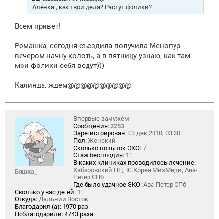
е
Алёнка , как твои дела? Растут фолики?
н
и
Всем привет!
е
Ромашка, сегодня съездила получила Менопур -
вечером начну колоть, а в пятницу узнаю, как там
мои фолики себя ведут)))
Калинда, ждем@@@@@@@@@@
Впервые замужем
Сообщения:
2253
Зарегистрирован:
03 дек 2010, 03:30
Пол:
Женский
Сколько попыток ЭКО:
7
Стаж бесплодия:
11
В каких клиниках проводилось лечение:
Хабаровский ПЦ, Ю.Корея МизМеди, Ава-
Бяшка_
Петер СПб
Где было удачное ЭКО:
Ава-Петер СПб
Сколько у вас детей:
1
Откуда:
Дальний Восток
Благодарил (а):
1970 раз
Поблагодарили:
4743 раза