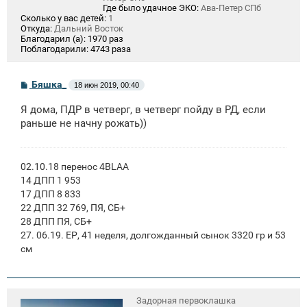
Где было удачное ЭКО:
Ава-Петер СПб
Сколько у вас детей:
1
Откуда:
Дальний Восток
Благодарил (а):
1970 раз
Поблагодарили:
4743 раза
С
Бяшка_
18 июн 2019, 00:40
о
о
Я дома, ПДР в четверг, в четверг пойду в РД, если
б
щ
раньше не начну рожать))
е
н
и
е
02.10.18 перенос 4BLAA
14 ДПП 1 953
17 ДПП 8 833
22 ДПП 32 769, ПЯ, СБ+
28 ДПП ПЯ, СБ+
27. 06.19. ЕР, 41 неделя, долгожданный сынок 3320 гр и 53
см
Задорная первоклашка