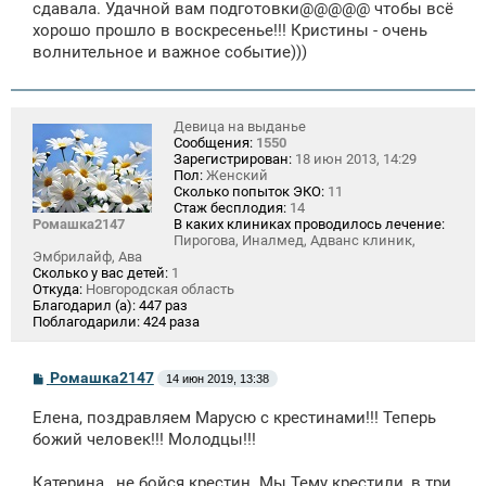
сдавала. Удачной вам подготовки@@@@@ чтобы всё
и
е
хорошо прошло в воскресенье!!! Кристины - очень
волнительное и важное событие)))
Девица на выданье
Сообщения:
1550
Зарегистрирован:
18 июн 2013, 14:29
Пол:
Женский
Сколько попыток ЭКО:
11
Стаж бесплодия:
14
Ромашка2147
В каких клиниках проводилось лечение:
Пирогова, Иналмед, Адванс клиник,
Эмбрилайф, Ава
Сколько у вас детей:
1
Откуда:
Новгородская область
Благодарил (а):
447 раз
Поблагодарили:
424 раза
С
Ромашка2147
14 июн 2019, 13:38
о
о
Елена, поздравляем Марусю с крестинами!!! Теперь
б
щ
божий человек!!! Молодцы!!!
е
н
Катерина , не бойся крестин. Мы Тему крестили, в три
и