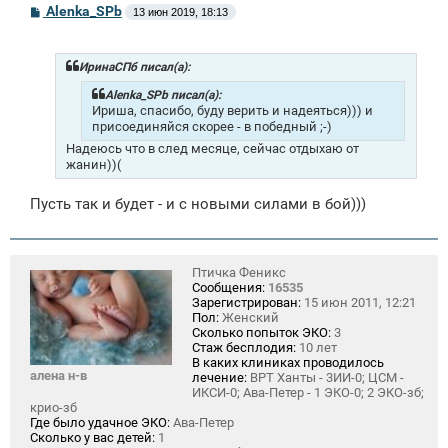
С
Alenka_SPb
13 июн 2019, 18:13
о
о
б
щ
ИринаСПб писал(а):
е
н
Alenka_SPb писал(а):
и
Ириша, спасибо, буду верить и надеяться))) и
е
присоединяйся скорее - в победный ;-)
Надеюсь что в след месяце, сейчас отдыхаю от
жанин))(
Пусть так и будет - и с новыми силами в бой)))
Птичка Феникс
Сообщения:
16535
Зарегистрирован:
15 июн 2011, 12:21
Пол:
Женский
Сколько попыток ЭКО:
3
Стаж бесплодия:
10 лет
В каких клиниках проводилось
алена н-в
лечение:
ВРТ Ханты - 3ИИ-0; ЦСМ -
ИКСИ-0; Ава-Петер - 1 ЭКО-0; 2 ЭКО-зб;
крио-зб
Где было удачное ЭКО:
Ава-Петер
Сколько у вас детей:
1