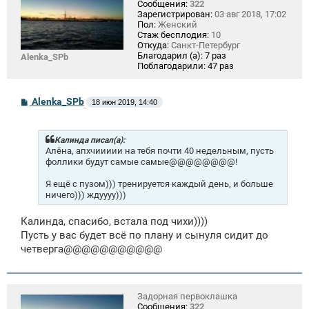
Сообщения:
322
Зарегистрирован:
03 авг 2018, 17:02
Пол:
Женский
Стаж бесплодия:
10
Откуда:
Санкт-Петербург
Благодарил (а):
7 раз
Alenka_SPb
Поблагодарили:
47 раз
С
Alenka_SPb
18 июн 2019, 14:40
о
о
б
щ
Калинда писал(а):
е
Алёна, апхчиииии на тебя почти 40 недельным, пусть
н
фоллики будут самые самые@@@@@@@@!
и
е
Я ещё с пузом))) тренируется каждый день, и больше
ничего))) ждуууу)))
Калинда, спасибо, встала под чихи))))
Пусть у вас будет всё по плану и сынуля сидит до
четверга@@@@@@@@@@@
Задорная первоклашка
Сообщения:
322