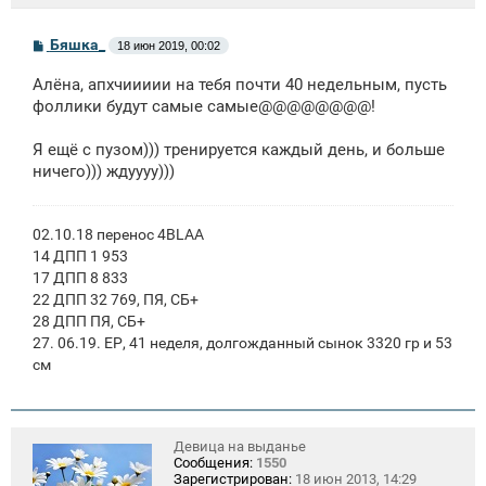
С
Бяшка_
18 июн 2019, 00:02
о
о
Алёна, апхчиииии на тебя почти 40 недельным, пусть
б
щ
фоллики будут самые самые@@@@@@@@!
е
н
Я ещё с пузом))) тренируется каждый день, и больше
и
е
ничего))) ждуууу)))
02.10.18 перенос 4BLAA
14 ДПП 1 953
17 ДПП 8 833
22 ДПП 32 769, ПЯ, СБ+
28 ДПП ПЯ, СБ+
27. 06.19. ЕР, 41 неделя, долгожданный сынок 3320 гр и 53
см
Девица на выданье
Сообщения:
1550
Зарегистрирован:
18 июн 2013, 14:29