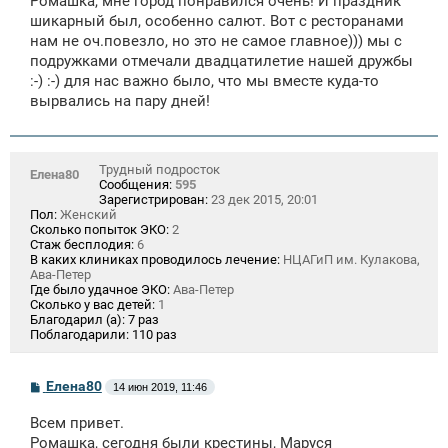
Ромашка, мне город понравился очень! И праздник
шикарный был, особенно салют. Вот с ресторанами
нам не оч.повезло, но это не самое главное))) мы с
подружками отмечали двадцатилетие нашей дружбы
:-) :-) для нас важно было, что мы вместе куда-то
вырвались на пару дней!
Трудный подросток
Елена80
Сообщения:
595
Зарегистрирован:
23 дек 2015, 20:01
Пол:
Женский
Сколько попыток ЭКО:
2
Стаж бесплодия:
6
В каких клиниках проводилось лечение:
НЦАГиП им. Кулакова,
Ава-Петер
Где было удачное ЭКО:
Ава-Петер
Сколько у вас детей:
1
Благодарил (а):
7 раз
Поблагодарили:
110 раз
С
Елена80
14 июн 2019, 11:46
о
о
Всем привет.
б
щ
Ромашка, сегодня были крестины, Маруся