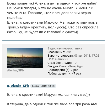
о
Всем приветик) Алена, а амг в одной и той же лабе?
б
щ
Не бойся гиперы, 6 это не очень много. У меня 7 с
е
чем то был. Главное, чтоб врач дозировки верно
н
подобрал.
и
е
Елена , с крестинами Марусю! Мы тоже готовимся, в
Троицу будем крестить, волнуюсь)) Сто раз спросила
батюшку, не будет ли с головой окунать))
Задорная первоклашка
Сообщения:
322
Зарегистрирован:
03 авг 2018, 17:02
Пол:
Женский
Стаж бесплодия:
10
Откуда:
Санкт-Петербург
Благодарил (а):
7 раз
Alenka_SPb
Поблагодарили:
47 раз
С
Alenka_SPb
14 июн 2019, 13:08
о
о
Елена, с крестинами! Маруся молодчина у вас)))
б
щ
е
Катерина, да в одной и той же лабе все три раза АМГ
н