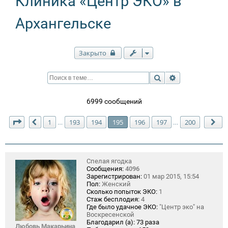
Клиника «Центр ЭКО» в
Архангельске
Закрыто
Поиск
Расширенный п
6999 сообщений
Страница
195
из
200
1
193
194
195
196
197
200
…
…
Пред.
Сл
Спелая ягодка
Сообщения:
4096
Зарегистрирован:
01 мар 2015, 15:54
Пол:
Женский
Сколько попыток ЭКО:
1
Стаж бесплодия:
4
Где было удачное ЭКО:
"Центр эко" на
Воскресенской
Благодарил (а):
73 раза
Любовь Макарьина