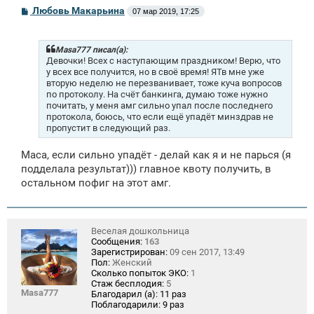
С
Любовь Макарьина
07 мар 2019, 17:25
о
о
б
щ
Masa777 писал(а):
е
Девочки! Всех с наступающим праздником!
Верю, что
н
у всех все получится, но в своё время! ЯТв мне уже
и
вторую неделю не перезванивает, тоже куча вопросов
е
по протоколу. На счёт банкинга, думаю тоже нужно
почитать, у меня амг сильно упал после последнего
протокола, боюсь, что если ещё упадёт минздрав не
пропустит в следующий раз.
Маса, если сильно упадёт - делай как я и не парься (я
подделала результат))) главное квоту получить, в
остальном пофиг на этот амг.
Веселая дошкольница
Сообщения:
163
Зарегистрирован:
09 сен 2017, 13:49
Пол:
Женский
Сколько попыток ЭКО:
1
Стаж бесплодия:
5
Masa777
Благодарил (а):
11 раз
Поблагодарили:
9 раз