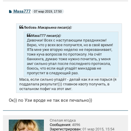
С
Masa777
07 мар 2019, 17:50
о
о
б
щ
Любовь Макарьина писал(а):
е
н
Masa777 писал(а):
и
Девочки! Всех с наступающим праздником!
е
Верю, что у всех все получится, но в своё время!
ЯТв мне уже вторую неделю не перезванивает,
тоже куча вопросов по протоколу. На счёт
банкинга, думаю тоже нужно почитать, у меня
амг сильно упал после последнего протокола,
боюсь, что если ещё упадёт минздрав не
пропустит в следующий раз.
Маса, если сильно упадёт - делай как я и не парься (я
подделала результат))) главное квоту получить, в
остальном пофиг на этот амг.
Ок)) по Узи вроде не так все печально))
Спелая ягодка
Сообщения:
4096
Зарегистрирован:
01 мар 2015, 15:54