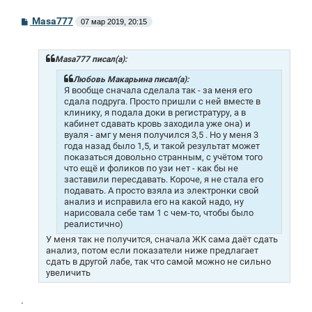
С
Masa777
07 мар 2019, 20:15
о
о
б
щ
Masa777 писал(а):
е
н
Любовь Макарьина писал(а):
и
Я вообще сначала сделала так - за меня его
е
сдала подруга. Просто пришли с ней вместе в
клинику, я подала доки в регистратуру, а в
кабинет сдавать кровь заходила уже она) и
вуаля - амг у меня получился 3,5
. Но у меня 3
года назад было 1,5, и такой результат может
показаться довольно странным, с учётом того
что ещё и фоликов по узи нет - как бы не
заставили пересдавать. Короче, я не стала его
подавать. А просто взяла из электронки свой
анализ и исправила его на какой надо, ну
нарисовала себе там 1 с чем-то, чтобы было
реалистично)
У меня так не получится, сначала ЖК сама даёт сдать
анализ, потом если показатели ниже предлагает
сдать в другой лабе, так что самой можно не сильно
увеличить
.