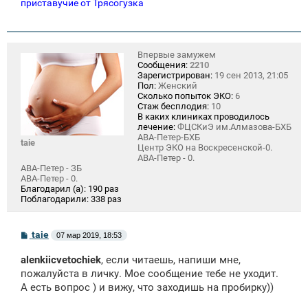
приставучие от Трясогузка
Впервые замужем
Сообщения:
2210
Зарегистрирован:
19 сен 2013, 21:05
Пол:
Женский
Сколько попыток ЭКО:
6
Стаж бесплодия:
10
В каких клиниках проводилось
лечение:
ФЦСКиЭ им.Алмазова-БХБ
АВА-Петер-БХБ
taie
Центр ЭКО на Воскресенской-0.
АВА-Петер - 0.
АВА-Петер - ЗБ
АВА-Петер - 0.
Благодарил (а):
190 раз
Поблагодарили:
338 раз
С
taie
07 мар 2019, 18:53
о
о
alenkiicvetochiek
, если читаешь, напиши мне,
б
щ
пожалуйста в личку. Мое сообщение тебе не уходит.
е
А есть вопрос ) и вижу, что заходишь на пробирку))
н
и