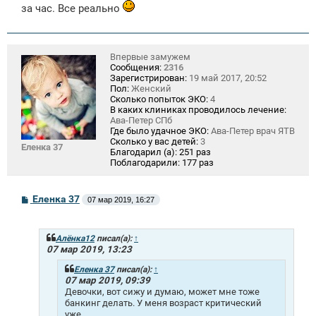
за час. Все реально
Впервые замужем
Сообщения:
2316
Зарегистрирован:
19 май 2017, 20:52
Пол:
Женский
Сколько попыток ЭКО:
4
В каких клиниках проводилось лечение:
Ава-Петер СПб
Где было удачное ЭКО:
Ава-Петер врач ЯТВ
Сколько у вас детей:
3
Еленка 37
Благодарил (а):
251 раз
Поблагодарили:
177 раз
С
Еленка 37
07 мар 2019, 16:27
о
о
б
щ
Алёнка12
писал(а):
↑
е
07 мар 2019, 13:23
н
и
Еленка 37
писал(а):
↑
е
07 мар 2019, 09:39
Девочки, вот сижу и думаю, может мне тоже
банкинг делать. У меня возраст критический
уже.