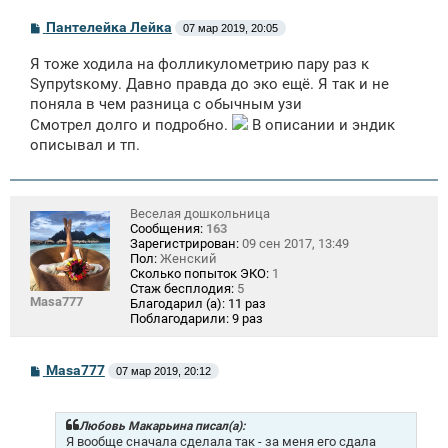
С
Пантелейка Лейка
07 мар 2019, 20:05
о
о
Я тоже ходила на фолликулометрию пару раз к
б
щ
Sупруtsкому. Давно правда до эко ещё. Я так и не
е
поняла в чем разница с обычным узи
н
Смотрел долго и подробно.
и
В описании и эндик
е
описывал и тп.
Веселая дошкольница
Сообщения:
163
Зарегистрирован:
09 сен 2017, 13:49
Пол:
Женский
Сколько попыток ЭКО:
1
Стаж бесплодия:
5
Masa777
Благодарил (а):
11 раз
Поблагодарили:
9 раз
С
Masa777
07 мар 2019, 20:12
о
о
б
щ
Любовь Макарьина писал(а):
е
Я вообще сначала сделала так - за меня его сдала