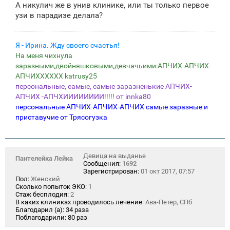
А никулич же в унив клинике, или ты только первое
узи в парадизе делала?
Я - Ирина. Жду своего счастья!
На меня чихнула
заразными,двойняшковыми,девчачьими:АПЧИХ-АПЧИХ-
АПЧИХХХХХХ katrusy25
персональные, самые, самые заразненькие АПЧИХ-
АПЧИХ -АПЧХИИИИИИИИ!!!!! от innka80
персональные АПЧИХ-АПЧИХ-АПЧИХ самые заразные и
приставучие от Трясогузка
Девица на выданье
Пантелейка Лейка
Сообщения:
1692
Зарегистрирован:
01 окт 2017, 07:57
Пол:
Женский
Сколько попыток ЭКО:
1
Стаж бесплодия:
2
В каких клиниках проводилось лечение:
Ава-Петер, СПб
Благодарил (а):
34 раза
Поблагодарили:
80 раз