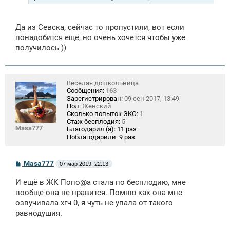
Да из Севска, сейчас то пропустили, вот если
понадобится ещё, но очень хочется чтобы уже
получилось ))
Веселая дошкольница
Сообщения:
163
Зарегистрирован:
09 сен 2017, 13:49
Пол:
Женский
Сколько попыток ЭКО:
1
Стаж бесплодия:
5
Masa777
Благодарил (а):
11 раз
Поблагодарили:
9 раз
С
Masa777
07 мар 2019, 22:13
о
о
И ещё в ЖК Попо@а стала по бесплодию, мне
б
щ
вообще она не нравится. Помню как она мне
е
озвучивала хгч 0, я чуть не упала от такого
н
равнодушия.
и
е