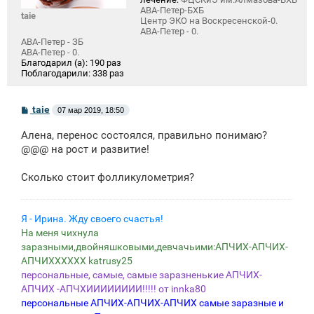
АВА-Петер-БХБ
taie
Центр ЭКО на Воскресенской-0.
АВА-Петер - 0.
АВА-Петер - ЗБ
АВА-Петер - 0.
Благодарил (а):
190 раз
Поблагодарили:
338 раз
С
taie
07 мар 2019, 18:50
о
о
Алена, перенос состоялся, правильно понимаю?
б
щ
@@@ на рост и развитие!
е
н
Сколько стоит фолликулометрия?
и
е
Я - Ирина. Жду своего счастья!
На меня чихнула
заразными,двойняшковыми,девчачьими:АПЧИХ-АПЧИХ-
АПЧИХХХХХХ katrusy25
персональные, самые, самые заразненькие АПЧИХ-
АПЧИХ -АПЧХИИИИИИИИ!!!!! от innka80
персональные АПЧИХ-АПЧИХ-АПЧИХ самые заразные и