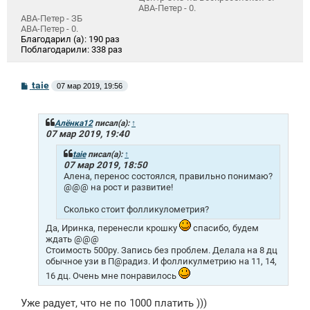
АВА-Петер - 0.
АВА-Петер - ЗБ
АВА-Петер - 0.
Благодарил (а):
190 раз
Поблагодарили:
338 раз
С
taie
07 мар 2019, 19:56
о
о
б
щ
Алёнка12
писал(а):
↑
е
07 мар 2019, 19:40
н
и
taie
писал(а):
↑
е
07 мар 2019, 18:50
Алена, перенос состоялся, правильно понимаю?
@@@ на рост и развитие!
Сколько стоит фолликулометрия?
Да, Иринка, перенесли крошку
спасибо, будем
ждать @@@
Стоимость 500ру. Запись без проблем. Делала на 8 дц
обычное узи в П@радиз. И фолликулметрию на 11, 14,
16 дц. Очень мне понравилось
Уже радует, что не по 1000 платить )))