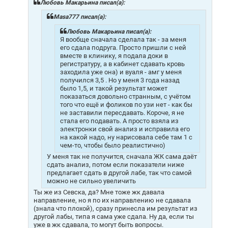
щ
Любовь Макарьина писал(а):
е
н
Masa777 писал(а):
и
е
Любовь Макарьина писал(а):
Я вообще сначала сделала так - за меня
его сдала подруга. Просто пришли с ней
вместе в клинику, я подала доки в
регистратуру, а в кабинет сдавать кровь
заходила уже она) и вуаля - амг у меня
получился 3,5
. Но у меня 3 года назад
было 1,5, и такой результат может
показаться довольно странным, с учётом
того что ещё и фоликов по узи нет - как бы
не заставили пересдавать. Короче, я не
стала его подавать. А просто взяла из
электронки свой анализ и исправила его
на какой надо, ну нарисовала себе там 1 с
чем-то, чтобы было реалистично)
У меня так не получится, сначала ЖК сама даёт
сдать анализ, потом если показатели ниже
предлагает сдать в другой лабе, так что самой
можно не сильно увеличить
Ты же из Севска, да? Мне тоже жк давала
направление, но я по их направлению не сдавала
(знала что плохой), сразу принесла им результат из
другой лабы, типа я сама уже сдала. Ну да, если ты
уже в жк сдавала, то могут быть вопросы.