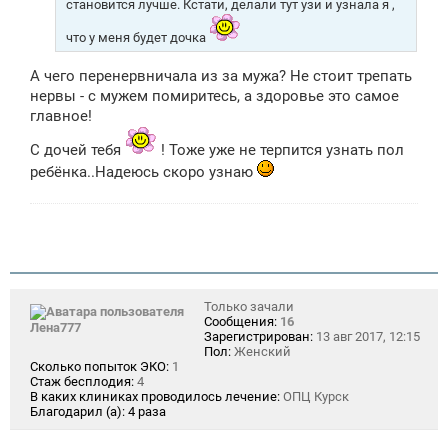
становится лучше. Кстати, делали тут узи и узнала я ,
что у меня будет дочка
А чего перенервничала из за мужа? Не стоит трепать
нервы - с мужем помиритесь, а здоровье это самое
главное!
С дочей тебя
! Тоже уже не терпится узнать пол
ребёнка..Надеюсь скоро узнаю
Только зачали
Сообщения:
16
Лена777
Зарегистрирован:
13 авг 2017, 12:15
Пол:
Женский
Сколько попыток ЭКО:
1
Стаж бесплодия:
4
В каких клиниках проводилось лечение:
ОПЦ Курск
Благодарил (а):
4 раза