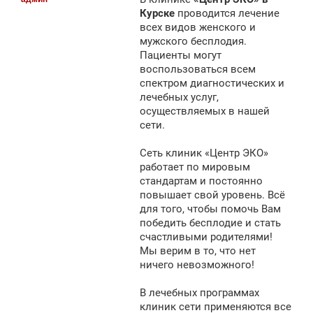
б
щ
Курске
проводится лечение
е
всех видов женского и
н
мужского бесплодия.
и
е
Пациенты могут
воспользоваться всем
спектром диагностических и
лечебных услуг,
осуществляемых в нашей
сети.
Сеть клиник «Центр ЭКО»
работает по мировым
стандартам и постоянно
повышает свой уровень. Всё
для того, чтобы помочь Вам
победить бесплодие и стать
счастливыми родителями!
Мы верим в то, что нет
ничего невозможного!
В лечебных программах
клиник сети применяются все