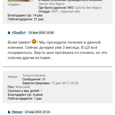
Центр Эко Курск
+Sapfir+
Где было удачное ЭКО:
Центр Эко Курск.
Откуда:
ЛНР...-Курская обл.
Благодарил (а):
14 раз
Поблагодарили:
21 раз
С
+Sapfir+
19 фев 2018, 15:08
о
о
Всем привет
! Мы проходили лечение в данной
б
щ
клинике. Сейчас дочурке уже 3 месяца. В ЦЭ всё
е
понравилось. Бер-ть моя протекала оч.сложно, но это
н
и
совсем другая история...
е
Только зачали
Нихан
Сообщения:
38
Зарегистрирован:
17 дек 2017, 03:25
Пол:
Женский
Сколько у вас детей:
1
Благодарил (а):
4 раза
Поблагодарили:
1 раз
С
Нихан
10 мар 2018, 13:16
о