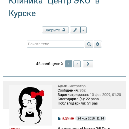
Клиника "Центр ЭКО" в
Курске
Закрыто
Поиск
Расширенный п
45 сообщений
1
2
След.
Администратор
Сообщения:
362
Зарегистрирован:
10 фев 2009, 01:20
Благодарил (а):
22 раза
Поблагодарили:
51 раз
С
админ
24 ноя 2016, 11:14
о
о
В клинике
«Центр ЭКО» в
админ