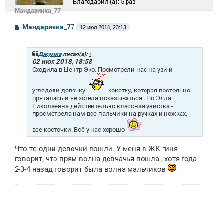
Благодарил (а):
5 раз
Мандаринка_77
С
Мандаринка_77
12 июл 2018, 23:13
о
о
б
щ
Джумка
писал(а):
↑
е
02 июл 2018, 18:58
н
Сходила в Центр Эко. Посмотрели нас на узи и
и
е
углядели девочку
кокетку, которая постоянно
пряталась и не хотела показываться . Но Элла
Николаевна действительно классная узистка -
просмотрела нам все пальчики на ручках и ножках,
все косточки. Всё у нас хорошо
Что то одни девочки пошли. У меня в ЖК гиня
говорит, что прям волна девчачья пошла , хотя года
2-3-4 назад говорит была волна мальчиков