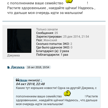
е
с пополнением ваше семейство
!
н
Растите здоровенькие , наедайте щёчки! Надеюсь ,
и
е
что дальше моя очередь идти за малышом!
Только зачали
Сообщения:
25
Зарегистрирован:
25 дек 2014, 21:54
Пол:
Женский
Сколько попыток ЭКО:
2
Где было удачное ЭКО:
0
Благодарил (а):
2 раза
Поблагодарили:
1 раз
Джумка
С
Джумка
16 окт 2018, 19:54
о
о
б
щ
Нихан
писал(а):
↑
е
04 окт 2018, 22:48
н
Какие тут хорошие новости! Одна за другой! Джумка, с
и
е
пополнением ваше семейство
! Растите
здоровенькие , наедайте щёчки! Надеюсь , что дальше
моя очередь идти за малышом!