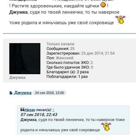
е
! Растите здоровенькие, наедайте щёчки
н
!
и
Джумка
, судя по твоей линеечке, то ты наверное
е
тоже родила и няньчаешь уже своё сокровище
Только зачали
Сообщения:
25
Зарегистрирован:
25 дек 2014, 21:54
Пол:
Женский
Сколько попыток ЭКО:
2
Где было удачное ЭКО:
0
Благодарил (а):
2 раза
Поблагодарили:
1 раз
Джумка
С
Джумка
24 сен 2018, 13:00
о
о
б
щ
Нихан
писал(а):
↑
е
07 сен 2018, 22:43
н
Джумка
, судя по твоей линеечке, то ты наверное тоже
и
е
родила и няньчаешь уже своё сокровище