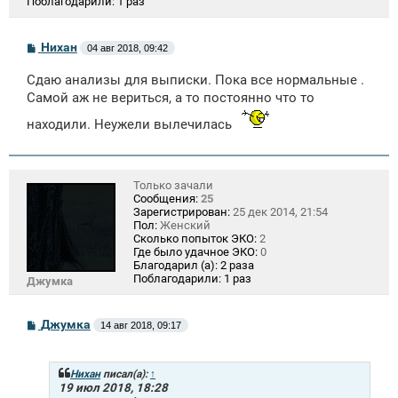
Поблагодарили:
1 раз
С
Нихан
04 авг 2018, 09:42
о
о
Сдаю анализы для выписки. Пока все нормальные .
б
щ
Самой аж не вериться, а то постоянно что то
е
н
находили. Неужели вылечилась
и
е
Только зачали
Сообщения:
25
Зарегистрирован:
25 дек 2014, 21:54
Пол:
Женский
Сколько попыток ЭКО:
2
Где было удачное ЭКО:
0
Благодарил (а):
2 раза
Поблагодарили:
1 раз
Джумка
С
Джумка
14 авг 2018, 09:17
о
о
б
щ
Нихан
писал(а):
↑
е
19 июл 2018, 18:28
н