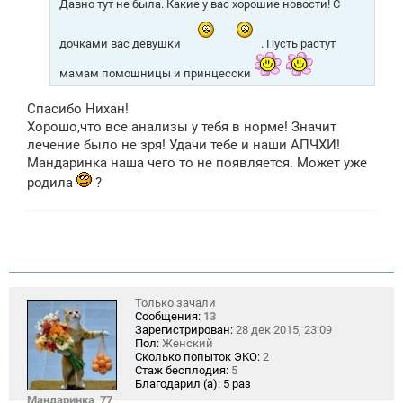
Давно тут не была. Какие у вас хорошие новости! С
и
е
дочками вас девушки
. Пусть растут
мамам помошницы и принцесски
Спасибо Нихан!
Хорошо,что все анализы у тебя в норме! Значит
лечение было не зря! Удачи тебе и наши АПЧХИ!
Мандаринка наша чего то не появляется. Может уже
родила
?
Только зачали
Сообщения:
13
Зарегистрирован:
28 дек 2015, 23:09
Пол:
Женский
Сколько попыток ЭКО:
2
Стаж бесплодия:
5
Благодарил (а):
5 раз
Мандаринка_77