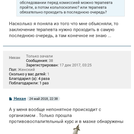
обследовании перед комиссией можно терапевта
пройти, а потом кольпоскопию? или терапевта
обязательно проходить в последнюю очередь?
Насколько я поняла из того что мне объясняли, то
заключение терапевта нужно проходить в самую
последнюю очередь, а там конечное не знаю ...
Только зачали
Нихан
Сообщения:
38
Зарегистрирован:
17 дек 2017, 03:25
Пол:
Женский
Сколько у вас детей:
1
Благодарил (а):
4 раза
Поблагодарили:
1 раз
С
Нихан
24 май 2018, 22:38
о
о
А у меня вообще непонятное происходит с
б
щ
организмом . Только прошла
е
противовоспалительный курс и в мазке обнаружены
н
и
е