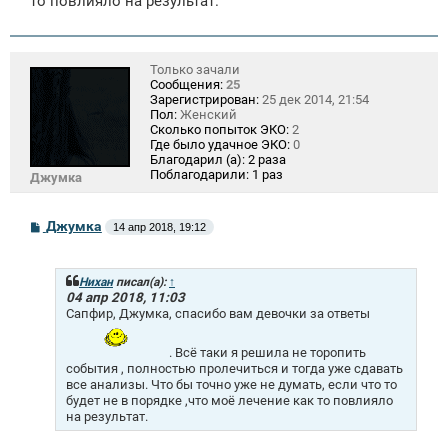
то повлияло на результат.
Только зачали
Сообщения:
25
Зарегистрирован:
25 дек 2014, 21:54
Пол:
Женский
Сколько попыток ЭКО:
2
Где было удачное ЭКО:
0
Благодарил (а):
2 раза
Поблагодарили:
1 раз
Джумка
С
Джумка
14 апр 2018, 19:12
о
о
б
щ
Нихан
писал(а):
↑
е
04 апр 2018, 11:03
н
Сапфир, Джумка, спасибо вам девочки за ответы
и
е
. Всё таки я решила не торопить
события , полностью пролечиться и тогда уже сдавать
все анализы. Что бы точно уже не думать, если что то
будет не в порядке ,что моё лечение как то повлияло
на результат.