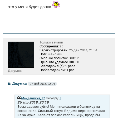
е
что у меня будет дочка
Только зачали
Сообщения:
25
Зарегистрирован:
25 дек 2014, 21:54
Пол:
Женский
Сколько попыток ЭКО:
2
Где было удачное ЭКО:
0
Благодарил (а):
2 раза
Поблагодарили:
1 раз
Джумка
С
Джумка
07 май 2018, 22:04
о
о
б
щ
Мандаринка_77
писал(а):
↑
е
26 апр 2018, 20:18
н
Всем здравствуйте! Меня положили в больницу на
и
сохранение. Сильный тонус. Видимо перенервничала
е
из за мужа . Капают всякие капельницы, вроде бы