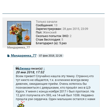
Только зачали
Сообщения:
13
Зарегистрирован:
28 дек 2015, 23:09
Пол:
Женский
Сколько попыток ЭКО:
2
Стаж бесплодия:
5
Благодарил (а):
5 раз
Мандаринка_77
С
Мандаринка_77
07 фев 2018, 22:26
о
о
б
щ
Джумка
писал(а):
↑
е
20 янв 2018, 17:52
н
Всем привет! Случайно нашла эту темку. Странно,что
и
тут никто не общается, т.к. в клинике всегда вижу
е
девочек, ожидающие приём. Очень хотелось бы
познакомиться с девушками, кто прошёл эко в ЦЭ
Курск. У меня с конца ноября 2017 г был протокол. На
12 дпп получила хгч 593, на 14-ый был 1038. Недавно
прошла узи сердечка. Один малышик остался с нами