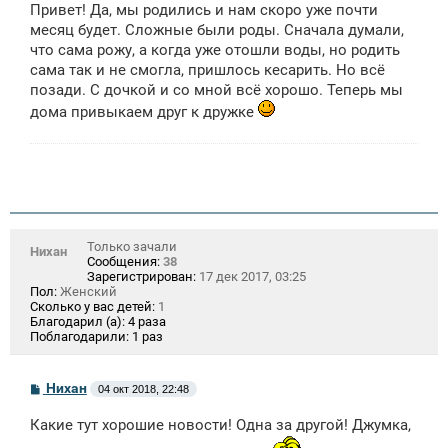
Привет! Да, мы родились и нам скоро уже почти
месяц будет. Сложные были роды. Сначала думали,
что сама рожу, а когда уже отошли воды, но родить
сама так и не смогла, пришлось кесарить. Но всё
позади. С дочкой и со мной всё хорошо. Теперь мы
дома привыкаем друг к дружке
Только зачали
Нихан
Сообщения:
38
Зарегистрирован:
17 дек 2017, 03:25
Пол:
Женский
Сколько у вас детей:
1
Благодарил (а):
4 раза
Поблагодарили:
1 раз
С
Нихан
04 окт 2018, 22:48
о
о
Какие тут хорошие новости! Одна за другой! Джумка,
б
щ