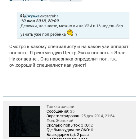
о
о
б
щ
Джумка
писал(а):
↑
е
10 июн 2018, 20:09
н
Девочки, не знаете, можно ли на УЗИ в 16 недель бер.
и
е
узнать уже пол ребёнка
?
Смотря к какому специалисту и на какой узи аппарат
попасть. Я рекомендую Центр Эко и попасть к Элле
Николаевне . Она наверняка определит пол, т.к.
оч.хороший специалист как узист!
Только зачали
Сообщения:
25
Зарегистрирован:
25 дек 2014, 21:54
Пол:
Женский
Сколько попыток ЭКО:
2
Где было удачное ЭКО:
0
Благодарил (а):
2 раза