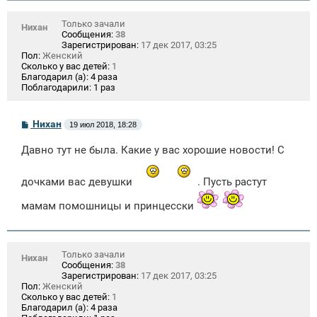
Только зачали
Нихан
Сообщения:
38
Зарегистрирован:
17 дек 2017, 03:25
Пол:
Женский
Сколько у вас детей:
1
Благодарил (а):
4 раза
Поблагодарили:
1 раз
С
Нихан
19 июл 2018, 18:28
о
о
Давно тут не была. Какие у вас хорошие новости! С
б
щ
е
дочками вас девушки
. Пусть растут
н
и
е
мамам помошницы и принцесски
Только зачали
Нихан
Сообщения:
38
Зарегистрирован:
17 дек 2017, 03:25
Пол:
Женский
Сколько у вас детей:
1
Благодарил (а):
4 раза