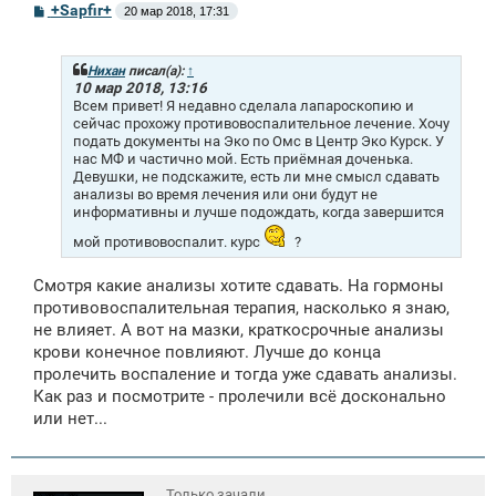
С
+Sapfir+
20 мар 2018, 17:31
о
о
б
щ
Нихан
писал(а):
↑
е
10 мар 2018, 13:16
н
Всем привет! Я недавно сделала лапароскопию и
и
сейчас прохожу противовоспалительное лечение. Хочу
е
подать документы на Эко по Омс в Центр Эко Курск. У
нас МФ и частично мой. Есть приёмная доченька.
Девушки, не подскажите, есть ли мне смысл сдавать
анализы во время лечения или они будут не
информативны и лучше подождать, когда завершится
мой противовоспалит. курс
?
Смотря какие анализы хотите сдавать. На гормоны
противовоспалительная терапия, насколько я знаю,
не влияет. А вот на мазки, краткосрочные анализы
крови конечное повлияют. Лучше до конца
пролечить воспаление и тогда уже сдавать анализы.
Как раз и посмотрите - пролечили всё досконально
или нет...
Только зачали