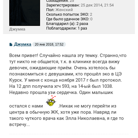
Сообщения:
25
Зарегистрирован:
25 дек 2014, 21:54
Пол:
Женский
Сколько попыток ЭКО:
2
Где было удачное ЭКО:
0
Благодарил (а):
2 раза
Поблагодарили:
1 раз
Джумка
С
Джумка
20 янв 2018, 17:52
о
о
Всем привет! Случайно нашла эту темку. Странно,что
б
щ
тут никто не общается, т.к. в клинике всегда вижу
е
девочек, ожидающие приём. Очень хотелось бы
н
познакомиться с девушками, кто прошёл эко в ЦЭ
и
е
Курск. У меня с конца ноября 2017 г был протокол.
На 12 дпп получила хгч 593, на 14-ый был 1038.
Недавно прошла узи сердечка. Один малышик
остался с нами
.Никак не могу перейти из
центра в обычную ЖК, хотя уже пора. Навряд ли
такого чуткого врача как Элла Николаевна, я где то
встречу...