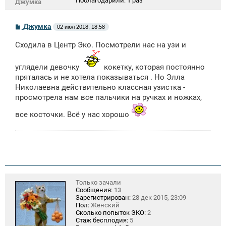
Поблагодарили:
1 раз
Джумка
С
Джумка
02 июл 2018, 18:58
о
о
Сходила в Центр Эко. Посмотрели нас на узи и
б
щ
е
углядели девочку
кокетку, которая постоянно
н
и
пряталась и не хотела показываться . Но Элла
е
Николаевна действительно классная узистка -
просмотрела нам все пальчики на ручках и ножках,
все косточки. Всё у нас хорошо
Только зачали
Сообщения:
13
Зарегистрирован:
28 дек 2015, 23:09
Пол:
Женский
Сколько попыток ЭКО:
2
Стаж бесплодия:
5