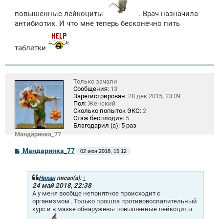
повышенные лейкоциты
. Врач назначила
антибиотик. И что мне теперь бесконечно пить
таблетки
Только зачали
Сообщения:
13
Зарегистрирован:
28 дек 2015, 23:09
Пол:
Женский
Сколько попыток ЭКО:
2
Стаж бесплодия:
5
Благодарил (а):
5 раз
Мандаринка_77
С
Мандаринка_77
02 июн 2018, 15:12
о
о
б
щ
Нихан
писал(а):
↑
е
24 май 2018, 22:38
н
А у меня вообще непонятное происходит с
и
организмом . Только прошла противовоспалительный
е
курс и в мазке обнаружены повышенные лейкоциты