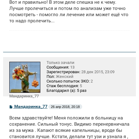
Вот и правильно! В этом деле спешка не к чему.
Лучше пролечиться и потом по анализам уже точно
посмотреть - помогло ли лечение или может ещё что
то надо пролечить...
Только зачали
Сообщения:
13
Зарегистрирован:
28 дек 2015, 23:09
Пол:
Женский
Сколько попыток ЭКО:
2
Стаж бесплодия:
5
Благодарил (а):
5 раз
Мандаринка_77
С
Мандаринка_77
26 апр 2018, 20:18
о
о
Всем здравствуйте! Меня положили в больницу на
б
щ
сохранение. Сильный тонус. Видимо перенервничала
е
из за мужа . Капают всякие капельницы, вроде бы
н
становится лучше. Кстати, делали тут узи и узнала я ,
и