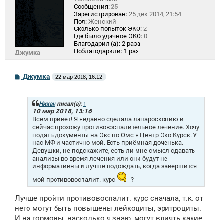
Сообщения:
25
Зарегистрирован:
25 дек 2014, 21:54
Пол:
Женский
Сколько попыток ЭКО:
2
Где было удачное ЭКО:
0
Благодарил (а):
2 раза
Поблагодарили:
1 раз
Джумка
С
Джумка
22 мар 2018, 16:12
о
о
б
щ
Нихан
писал(а):
↑
е
10 мар 2018, 13:16
н
Всем привет! Я недавно сделала лапароскопию и
и
сейчас прохожу противовоспалительное лечение. Хочу
е
подать документы на Эко по Омс в Центр Эко Курск. У
нас МФ и частично мой. Есть приёмная доченька.
Девушки, не подскажите, есть ли мне смысл сдавать
анализы во время лечения или они будут не
информативны и лучше подождать, когда завершится
мой противовоспалит. курс
?
Лучше пройти противовоспалит. курс сначала, т.к. от
него могут быть повышены лейкоциты, эритроциты.
И на гормоны, насколько я знаю, могут влиять какие