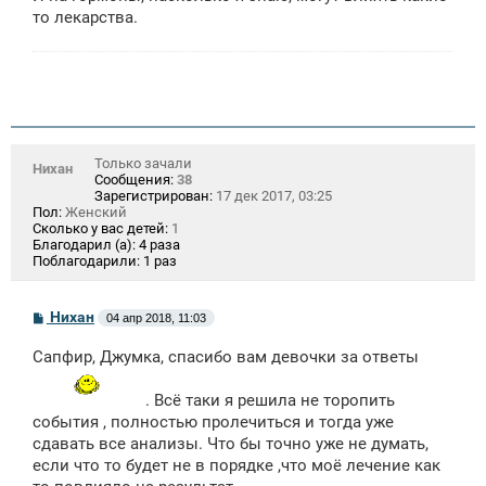
то лекарства.
Только зачали
Нихан
Сообщения:
38
Зарегистрирован:
17 дек 2017, 03:25
Пол:
Женский
Сколько у вас детей:
1
Благодарил (а):
4 раза
Поблагодарили:
1 раз
С
Нихан
04 апр 2018, 11:03
о
о
Сапфир, Джумка, спасибо вам девочки за ответы
б
щ
е
. Всё таки я решила не торопить
н
события , полностью пролечиться и тогда уже
и
е
сдавать все анализы. Что бы точно уже не думать,
если что то будет не в порядке ,что моё лечение как