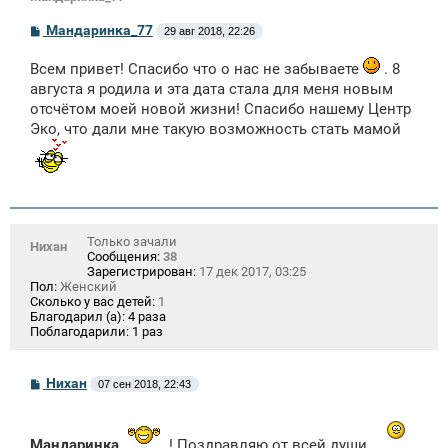
С
Мандаринка_77
29 авг 2018, 22:26
о
о
Всем привет! Спасибо что о нас не забываете
. 8
б
щ
августа я родила и эта дата стала для меня новым
е
отсчётом моей новой жизни! Спасибо нашему Центр
н
и
Эко, что дали мне такую возможность стать мамой
е
Только зачали
Нихан
Сообщения:
38
Зарегистрирован:
17 дек 2017, 03:25
Пол:
Женский
Сколько у вас детей:
1
Благодарил (а):
4 раза
Поблагодарили:
1 раз
С
Нихан
07 сен 2018, 22:43
о
о
б
щ
Мандаринка
! Поздравляю от всей души