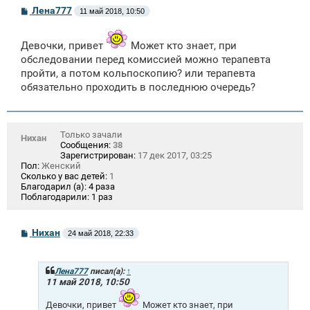
С
Лена777
11 май 2018, 10:50
о
о
б
Девочки, привет
Может кто знает, при
щ
е
обследовании перед комиссией можно терапевта
н
пройти, а потом кольпоскопию? или терапевта
и
обязательно проходить в последнюю очередь?
е
Только зачали
Нихан
Сообщения:
38
Зарегистрирован:
17 дек 2017, 03:25
Пол:
Женский
Сколько у вас детей:
1
Благодарил (а):
4 раза
Поблагодарили:
1 раз
С
Нихан
24 май 2018, 22:33
о
о
б
щ
Лена777
писал(а):
↑
е
11 май 2018, 10:50
н
и
Девочки, привет
Может кто знает, при
е