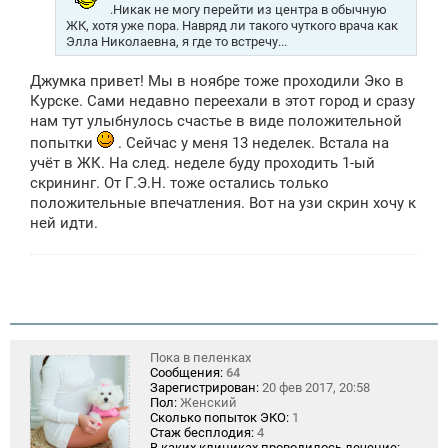
.Никак не могу перейти из центра в обычную
ЖК, хотя уже пора. Навряд ли такого чуткого врача как
Элла Николаевна, я где то встречу...
Джумка привет! Мы в ноябре тоже проходили Эко в
Курске. Сами недавно переехали в этот город и сразу
нам тут улыбнулось счастье в виде положительной
попытки
. Сейчас у меня 13 неделек. Встала на
учёт в ЖК. На след. неделе буду проходить 1-ый
скрининг. От Г.Э.Н. тоже остались только
положительные впечатления. Вот на узи скрин хочу к
ней идти.
Пока в пеленках
Сообщения:
64
Зарегистрирован:
20 фев 2017, 20:58
Пол:
Женский
Сколько попыток ЭКО:
1
Стаж бесплодия:
4
В каких клиниках проводилось лечение: