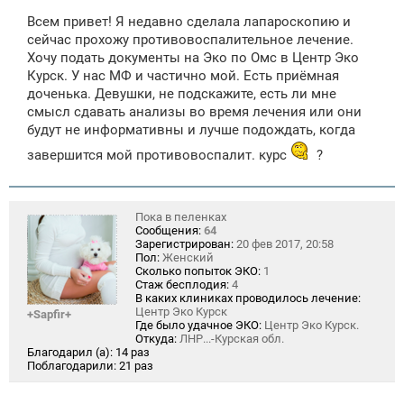
о
Всем привет! Я недавно сделала лапароскопию и
б
щ
сейчас прохожу противовоспалительное лечение.
е
Хочу подать документы на Эко по Омс в Центр Эко
н
Курск. У нас МФ и частично мой. Есть приёмная
и
е
доченька. Девушки, не подскажите, есть ли мне
смысл сдавать анализы во время лечения или они
будут не информативны и лучше подождать, когда
завершится мой противовоспалит. курс
?
Пока в пеленках
Сообщения:
64
Зарегистрирован:
20 фев 2017, 20:58
Пол:
Женский
Сколько попыток ЭКО:
1
Стаж бесплодия:
4
В каких клиниках проводилось лечение:
Центр Эко Курск
+Sapfir+
Где было удачное ЭКО:
Центр Эко Курск.
Откуда:
ЛНР...-Курская обл.
Благодарил (а):
14 раз
Поблагодарили:
21 раз