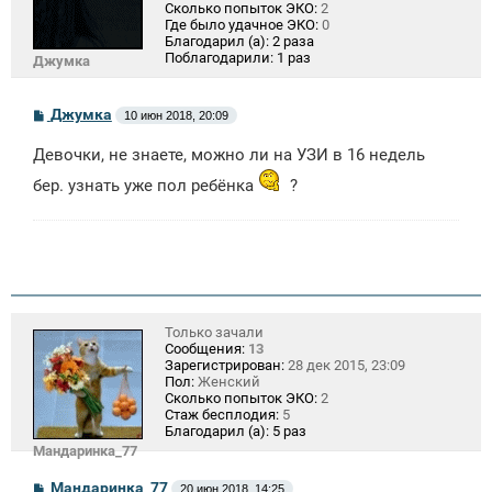
Сколько попыток ЭКО:
2
Где было удачное ЭКО:
0
Благодарил (а):
2 раза
Поблагодарили:
1 раз
Джумка
С
Джумка
10 июн 2018, 20:09
о
о
Девочки, не знаете, можно ли на УЗИ в 16 недель
б
щ
бер. узнать уже пол ребёнка
?
е
н
и
е
Только зачали
Сообщения:
13
Зарегистрирован:
28 дек 2015, 23:09
Пол:
Женский
Сколько попыток ЭКО:
2
Стаж бесплодия:
5
Благодарил (а):
5 раз
Мандаринка_77
С
Мандаринка_77
20 июн 2018, 14:25