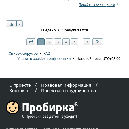
Перейти к сообщению
Найдено 313 результатов
Страница
1
из
9
1
2
3
4
5
9
…
След.
Список форумов
•
FAQ
Удалить cookies конференции
•
Часовой пояс:
UTC+03:00
/
/
О проекте
Правовая информация
/
Контакты
Проекты сотрудничества