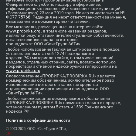
Интернет-портал «Пробирка» зарегистрирован в
Федеральной службе по надзору в сфере связи,
информационных технологий и массовых коммуникаций
(Роскомнадзор) 23 мая 2019 года. Номер свидетельства №
ФС77-75768
. Редакция не несет ответственности за мнения,
высказанные в комментариях читателей.
Все материалы, размещенные на интернет-сайте
www.probirka.org
, в том числе названия разделов,
являются результатами интеллектуальной собственности,
исключительные права на которые
принадлежат ООО «СвитГрупп АйТи».
Любое использование (включая цитирование в порядке,
установленном статьей 1274 Гражданского
кодекса РФ) материалов сайта, в том числе названий
разделов, отдельных страниц сайта, возможно только
посредством активной индексируемой гиперссылки на
www.probirka.org
.
Словосочетание «ПРОБИРКА/PROBIRKA.RU» является
коммерческим обозначением, исключительное право
использования которого в качестве средства
индивидуализации организации принадлежит ООО
«СвитГрупп АйТи».
Любое использование коммерческого обозначения
«ПРОБИРКА/PROBIRKA.RU» возможно только в порядке,
установленном пунктом 5 статьи 1539 Гражданского
кодекса РФ.
Политика конфиденциальности
© 2003-2026, ООО «СвитГрупп АйТи»,
16+