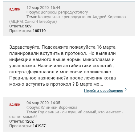
12 мар 2020, 16:44
админ
Форум:
Вопросы репродуктологу
Тема:
Консультант: репродуктолог Андрей Кирсанов
(МЦРМ, Санкт-Петербург)
Ответы:
569
Просмотры:
160110
Здравствуйте. Подскажите пожалуйста 16 марта
планировали вступить в протокол. Но выявили
инфекции намного выше нормы микоплазма и
уреаплазма. Назначили антибиотики солютаб ,
энтерол,флуконазол и мне свечи полиженакс.
Правильное назначение?и после лечения когда
можно вступать в протокол ? В марте мо...
Перейти к сообщению
04 мар 2020, 14:05
админ
Форум:
Клиники Воронежа
Тема:
Год свиньи - он лучший самый, кто мечтает -
станет мамой!
Ответы:
1262
Просмотры:
141937