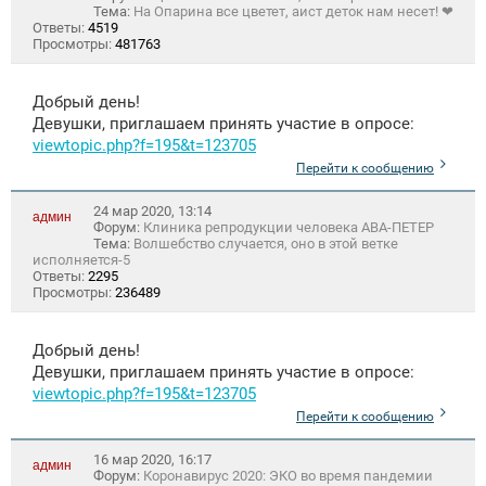
Тема:
На Опарина все цветет, аист деток нам несет! ❤
Ответы:
4519
Просмотры:
481763
Добрый день!
Девушки, приглашаем принять участие в опросе:
viewtopic.php?f=195&t=123705
Перейти к сообщению
24 мар 2020, 13:14
админ
Форум:
Клиника репродукции человека АВА-ПЕТЕР
Тема:
Волшебство случается, оно в этой ветке
исполняется-5
Ответы:
2295
Просмотры:
236489
Добрый день!
Девушки, приглашаем принять участие в опросе:
viewtopic.php?f=195&t=123705
Перейти к сообщению
16 мар 2020, 16:17
админ
Форум:
Коронавирус 2020: ЭКО во время пандемии