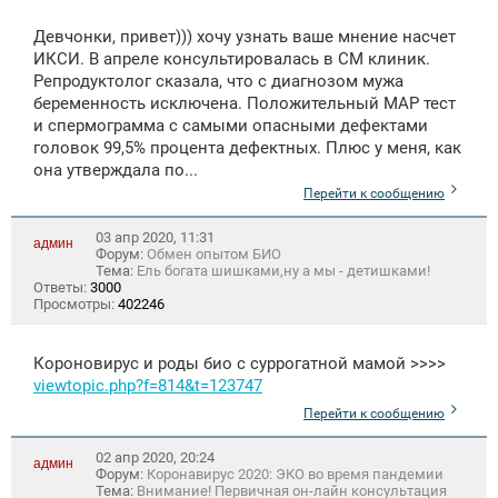
Девчонки, привет))) хочу узнать ваше мнение насчет
ИКСИ. В апреле консультировалась в СМ клиник.
Репродуктолог сказала, что с диагнозом мужа
беременность исключена. Положительный МАР тест
и спермограмма с самыми опасными дефектами
головок 99,5% процента дефектных. Плюс у меня, как
она утверждала по...
Перейти к сообщению
03 апр 2020, 11:31
админ
Форум:
Обмен опытом БИО
Тема:
Ель богата шишками,ну а мы - детишками!
Ответы:
3000
Просмотры:
402246
Короновирус и роды био с суррогатной мамой >>>>
viewtopic.php?f=814&t=123747
Перейти к сообщению
02 апр 2020, 20:24
админ
Форум:
Коронавирус 2020: ЭКО во время пандемии
Тема:
Внимание! Первичная он-лайн консультация