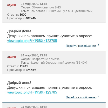
24 мар 2020, 13:18
админ
Форум:
Обмен опытом БИО
Тема:
Ель богата шишками,ну а мы - детишками!
Ответы:
3000
Просмотры:
402246
Добрый день!
Девушки, приглашаем принять участие в опросе:
viewtopic.php?f=195&t=123705
Перейти к сообщению
24 мар 2020, 13:18
админ
Форум:
Возраст не помеха
Тема:
Чудесный беременный домик (35-40+)
Ответы:
11941
Просмотры:
724659
Добрый день!
Девушки, приглашаем принять участие в опросе:
viewtopic.php?f=195&t=123705
Перейти к сообщению
24 мар 2020, 13:18