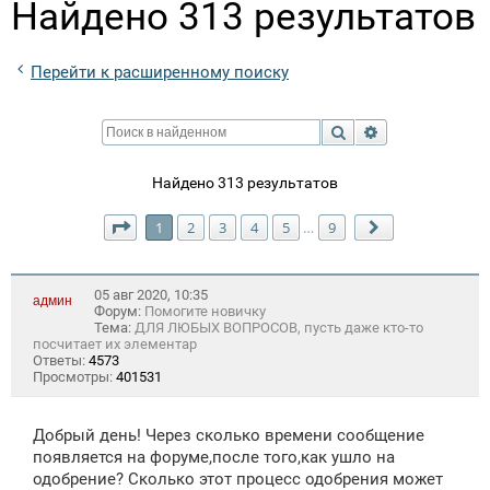
Найдено 313 результатов
Перейти к расширенному поиску
Поиск
Расширенный п
Найдено 313 результатов
Страница
1
из
9
1
2
3
4
5
9
…
След.
05 авг 2020, 10:35
админ
Форум:
Помогите новичку
Тема:
ДЛЯ ЛЮБЫХ ВОПРОСОВ, пусть даже кто-то
посчитает их элементар
Ответы:
4573
Просмотры:
401531
Добрый день! Через сколько времени сообщение
появляется на форуме,после того,как ушло на
одобрение? Сколько этот процесс одобрения может