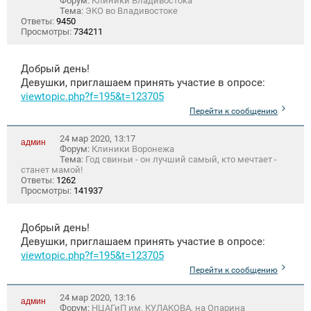
Форум:
Клиники Владивостока
Тема:
ЭКО во Владивостоке
Ответы:
9450
Просмотры:
734211
Добрый день!
Девушки, приглашаем принять участие в опросе:
viewtopic.php?f=195&t=123705
Перейти к сообщению
24 мар 2020, 13:17
админ
Форум:
Клиники Воронежа
Тема:
Год свиньи - он лучший самый, кто мечтает -
станет мамой!
Ответы:
1262
Просмотры:
141937
Добрый день!
Девушки, приглашаем принять участие в опросе:
viewtopic.php?f=195&t=123705
Перейти к сообщению
24 мар 2020, 13:16
админ
Форум:
НЦАГиП им. КУЛАКОВА, на Опарина