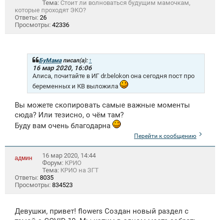
Тема:
Стоит ли волноваться будущим мамочкам,
которые проходят ЭКО?
Ответы:
26
Просмотры:
42336
БуМама
писал(а):
↑
16 мар 2020, 16:06
Алиса, почитайте в ИГ
dr.beloko
n она сегодня пост про
беременных и КВ выложила
Вы можете скопировать самые важные моменты
сюда? Или тезисно, о чём там?
Буду вам очень благодарна
Перейти к сообщению
16 мар 2020, 14:44
админ
Форум:
КРИО
Тема:
КРИО на ЗГТ
Ответы:
8035
Просмотры:
834523
Девушки, привет! flowers Создан новый раздел с