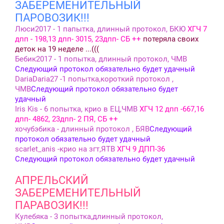
ЗАБЕРЕМЕНИТЕЛЬНЫЙ
ПАРОВОЗИК!!!
Люси2017 - 1 папытка, длинный протокол, БКЮ
ХГЧ 7
дпп - 198,13 дпп- 3015, 23дпп- СБ ++
потеряла своих
деток на 19 неделе ...(((
Бебик2017 - 1 попытка, длинный протокол, ЧМВ
Следующий протокол обязательно будет удачный
DariaDaria27 -1 попытка,короткий протокол ,
ЧМВ
Следующий протокол обязательно будет
удачный
Iris Kis - 6 попытка, крио в ЕЦ,ЧМВ
ХГЧ 12 дпп -667,16
дпп- 4862, 23дпп- 2 ПЯ, СБ ++
хочубэбика - длинный протокол , БЯВ
Следующий
протокол обязательно будет удачный
scarlet_anis -крио на згт,ЯТВ
ХГЧ 9 ДПП-36
Следующий протокол обязательно будет удачный
АПРЕЛЬСКИЙ
ЗАБЕРЕМЕНИТЕЛЬНЫЙ
ПАРАВОЗИК!!!
Кулебяка - 3 попытка,длинный протокол,