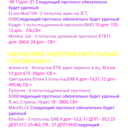
-45 11дпп -31
Следующий протокол обязательно
будет удачный
ЕLeno4ka2104 - 2 попытка, крио на ЗГТ,
БЯВ
Следующий протокол обязательно будет удачный
Кудря -1 потытка,длинный протокол,БКЮ
10 дпп- 125,
13 дпп - 726,СБ+
Moreno Juli - 5 попытка, длинный протокол,ЯТВ
11
дпп- 260,4, 24 дпп - СБ+
ИЮНЬСКИЙ ЗАБЕРЕМЕНИТЕЛЬНЫЙ
ПАРОВОЗИК!!!
алена н-в - 5попытка.ЯТВ, крио перенос в ец.
Хгч на
12 дпп 675. 29дпп -СБ +.
Григорьева Юлия-3 попытка,БЯВ
6 дпп -19,37, 12 дпп -
495,46, СБ +
Пупусик - 6 попытка,длинный протокол,
БЯВ
Следующий протокол обязательно будет удачный
Я_из_Страны_Чудес
18 - 3800, СБ+
MarinELLE
Следующий протокол обязательно будет
удачный
ЮльSen - 3 попытка, БЯВ
9 дпп -13,3, 11 ДПП - 35,2 23
ДПП-317, 25-462, ПЯ , 27 ДПП-953
Следующий