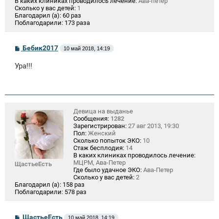
В каких клиниках проводилось лечение:
Ава-петер
Сколько у вас детей:
1
Благодарил (а):
60 раз
Поблагодарили:
173 раза
С
Бебик2017
10 май 2018, 14:19
о
о
Ура!!!
б
щ
е
н
и
е
Девица на выданье
Сообщения:
1282
Зарегистрирован:
27 авг 2013, 19:30
Пол:
Женский
Сколько попыток ЭКО:
10
Стаж бесплодия:
14
В каких клиниках проводилось лечение:
МЦРМ, Ава-Петер
ЩастьеЕсть
Где было удачное ЭКО:
Ава-Петер
Сколько у вас детей:
2
Благодарил (а):
158 раз
Поблагодарили:
578 раз
С
ЩастьеЕсть
10 май 2018, 14:19