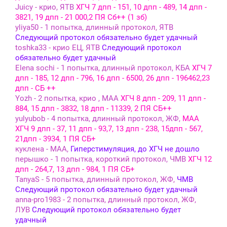
Juicy - крио, ЯТВ
ХГЧ 7 дпп - 151, 10 дпп - 489, 14 дпп -
3821, 19 дпп - 21 000,2 ПЯ Сб++ (1 зб)
yliya50 - 1 попытка, длинный протокол, ЯТВ
Следующий протокол обязательно будет удачный
toshka33 - крио ЕЦ, ЯТВ
Следующий протокол
обязательно будет удачный
Elena sochi - 1 попытка, длинный протокол, КБА
ХГЧ 7
дпп - 185, 12 дпп - 796, 16 дпп - 6500, 26 дпп - 196462,23
дпп - СБ ++
Yozh - 2 попытка, крио , МАА
ХГЧ 8 дпп - 209, 11 дпп -
884, 15 дпп - 3832, 18 дпп - 11339, 2 ПЯ СБ++
yulyubob - 4 попытка, длинный протокол, ЖФ,
МАА
ХГЧ 9 дпп - 37, 11 дпп - 93,7, 13 дпп - 238, 15дпп - 567,
21дпп - 3934, 1 ПЯ СБ+
куклена - МАА,
Гиперстимуляция, до ХГЧ не дошло
перышко - 1 попытка, короткий протокол, ЧМВ
ХГЧ 12
дпп - 264,7, 13 дпп - 984, 1 ПЯ СБ+
TanyaS - 5 попытка, длинный протокол, ЖФ,
ЧМВ
Следующий протокол обязательно будет удачный
anna-pro1983 - 2 попытка, длинный протокол, ЖФ,
ЛУВ
Следующий протокол обязательно будет
удачный