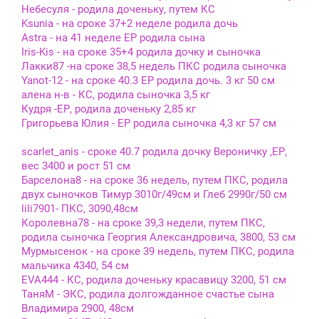
Небесуля - родила доченьку, путем КС
Ksunia - на сроке 37+2 неделе родила дочь
Astra - на 41 неделе ЕР родила сына
Iris-Kis - на сроке 35+4 родила дочку и сыночка
Лакки87 -на сроке 38,5 недель ПКС родила сыночка
Yanot-12 - на сроке 40.3 ЕР родила дочь. 3 кг 50 см
алена н-в - КС, родила сыночка 3,5 кг
Кудря -ЕР, родила доченьку 2,85 кг
Григорьева Юлия - ЕР родила сыночка 4,3 кг 57 см
scarlet_anis - сроке 40.7 родила дочку Вероничку ,ЕР,
вес 3400 и рост 51 см
Барселона8 - на сроке 36 недель, путем ПКС, родила
двух сыночков Тимур 3010г/49см и Глеб 2990г/50 см
lili7901- ПКС, 3090,48см
Королевна78 - на сроке 39,3 недели, путем ПКС,
родила сыночка Георгия Александровича, 3800, 53 см
Мурмысенок - на сроке 39 недель, путем ПКС, родила
мальчика 4340, 54 см
EVA444 - КС, родила доченьку красавицу 3200, 51 см
ТаняМ - ЭКС, родила долгожданное счастье сына
Владимира 2900, 48см