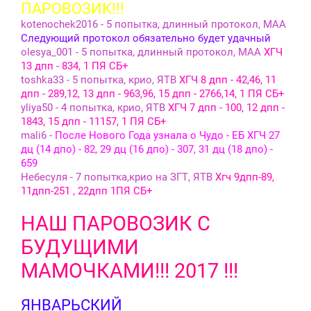
ПАРОВОЗИК!!!
kotenochek2016 - 5 попытка, длинный протокол, МАА
Следующий протокол обязательно будет удачный
olesya_001 - 5 попытка, длинный протокол, МАА
ХГЧ
13 дпп - 834, 1 ПЯ СБ+
toshka33 - 5 попытка, крио, ЯТВ
ХГЧ 8 дпп - 42,46, 11
дпп - 289,12, 13 дпп - 963,96, 15 дпп - 2766,14, 1 ПЯ СБ+
yliya50 - 4 попытка, крио, ЯТВ
ХГЧ 7 дпп - 100, 12 дпп -
1843, 15 дпп - 11157, 1 ПЯ СБ+
mali6 -
После Нового Года узнала о Чудо - ЕБ ХГЧ 27
дц (14 дпо) - 82, 29 дц (16 дпо) - 307, 31 дц (18 дпо) -
659
Небесуля - 7 попытка,крио на ЗГТ, ЯТВ
Хгч 9дпп-89,
11дпп-251 , 22дпп 1ПЯ СБ+
НАШ ПАРОВОЗИК С
БУДУЩИМИ
МАМОЧКАМИ!!! 2017 !!!
ЯНВАРЬСКИЙ