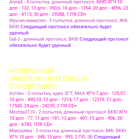
AnnaX - 4 попытка, длинный протокол,
БКЮ ХГЧ 10
дпп - 132, 13 дпп - 390,6, 16 дпп - 1354, 20 дпп - 4096, 23
дпп - 8113, 30 дпп - 29288, 1 ПЯ СБ+
Ирусик-мамусик - 5 попытка, длинный протокол, ЖФ,
БКЮ
Следующий протокол обязательно будет
удачный
Gal-3 - длинный протокол, БКЮ
Следующий протокол
обязательно будет удачный
НОЯБРЬСКИЙ
ЗАБЕРЕМЕНИТЕЛЬНЫЙ
ПАРОВОЗИК!!!
АлЧин - 2 попытка, крио ЗГТ, МАА
ХГЧ 7 дпп - 125,57,
10 дпп - 490,33, 12 дпп - 1214, 17 дпп - 12219, 21 дпп -
17500, 24 дпп - 24239, 2 ПЯ СБ+
Mechta3110 - 2 попытка, длинный протокол БКЮ
ХГЧ
10 дпп - 77, 11 дпп -181, 13 дпп - 407, 15 дпп - 906, 20
дпп - 6783, 1ПЯ СБ+
Макушева - 3 попытка, длинный протокол, МФ, БКЮ
ХГЧ 10 дпп - 348, 13 дпп - 993, 2 ПЯ
, ЗБ
Следующий