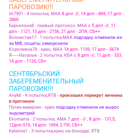
ПАРОВОЗИК!!!
lili7901 - 4 попытка, МАА
8 дпп -//, 14 дпп - 869, 17 дпп -
2860
Барселона8 - первый протокол, МАА
с 5 дпп -//, 11
дпп - 1121, 13 дпп - 2156, 21 дпп - 2ПЯ, СБ++
Волнистая17 - 1 попытка,МАА
подсадку отменили из-
за МФ, ооциты заморозили
Королевна78 - крио, МАА
14 дпп- 1159, 17 дпп - 5674
Я------Наталья - 2 попытка, КБА
с 8 дпп -//, 11 дпп - 333,
14 дпп - 1135, СБ+
СЕНТЯБРЬСКИЙ
ЗАБЕРЕМЕНИТЕЛЬНЫЙ
ПАРОВОЗИК!!!
AnyMi - 4 попытка,ЯТВ -
произошел перекрут яичника
в протоколе
Пусик-мамусик - крио
подсадку отменили не вырос
эндометрий
Ekomama - 2 попытка, АМА
7 дпп - // , 8 дпп - 131,5,
12дпп-510, 14 дпп- 1094, 2 ПЯ, СБ++
Katerina1 - 3 попытка,крио на блокаде, ЯТВ