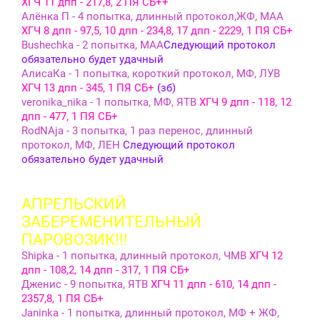
ХГЧ 11 дпп - 217,8, 2 ПЯ СБ++
Алёнка П - 4 попытка, длинный протокол,ЖФ, МАА
ХГЧ 8 дпп - 97,5, 10 дпп - 234,8, 17 дпп - 2229, 1 ПЯ СБ+
Bushechka - 2 попытка, МАА
Следующий протокол
обязательно будет удачный
АлисаКа - 1 попытка, короткий протокол, МФ, ЛУВ
ХГЧ 13 дпп - 345, 1 ПЯ СБ+
(зб)
veronika_nika - 1 попытка, МФ, ЯТВ
ХГЧ 9 дпп - 118, 12
дпп - 477, 1 ПЯ СБ+
RodNAja - 3 попытка, 1 раз перенос, длинный
протокол, МФ, ЛЕН
Следующий протокол
обязательно будет удачный
АПРЕЛЬСКИЙ
ЗАБЕРЕМЕНИТЕЛЬНЫЙ
ПАРОВОЗИК!!!
Shipka - 1 попытка, длинный протокол, ЧМВ
ХГЧ 12
дпп - 108,2, 14 дпп - 317, 1 ПЯ СБ+
Дженис - 9 попытка, ЯТВ
ХГЧ 11 дпп - 610, 14 дпп -
2357,8, 1 ПЯ СБ+
Janinka - 1 попытка, длинный протокол, МФ + ЖФ,