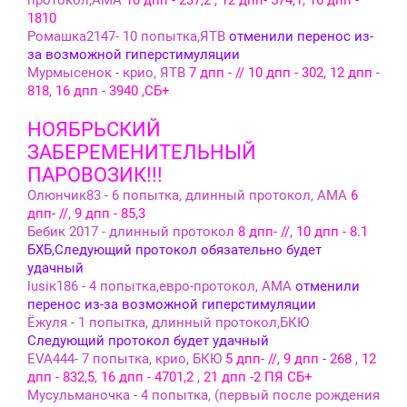
1810
Ромашка2147- 10 попытка,ЯТВ
отменили перенос из-
за возможной гиперстимуляции
Мурмысенок - крио, ЯТВ
7 дпп - // 10 дпп - 302, 12 дпп -
818, 16 дпп - 3940 ,СБ+
НОЯБРЬСКИЙ
ЗАБЕРЕМЕНИТЕЛЬНЫЙ
ПАРОВОЗИК!!!
Олюнчик83 - 6 попытка, длинный протокол, АМА
6
дпп- //, 9 дпп - 85,3
Бебик 2017 - длинный протокол
8 дпп- //, 10 дпп - 8.1
БХБ,Следующий протокол обязательно будет
удачный
lusiк186 - 4 попытка,евро-протокол, АМА
отменили
перенос из-за возможной гиперстимуляции
Ёжуля - 1 попытка, длинный протокол,БКЮ
Следующий протокол будет удачный
EVA444- 7 попытка, крио, БКЮ
5 дпп- //, 9 дпп - 268 , 12
дпп - 832,5, 16 дпп - 4701,2 , 21 дпп -2 ПЯ СБ+
Мусульманочка - 4 попытка, (первый после рождения