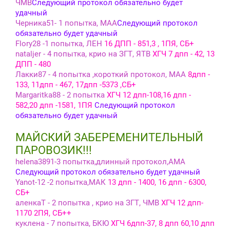
ЧМВ
Следующий протокол обязательно будет
удачный
Черника51- 1 попытка, МАА
Следующий протокол
обязательно будет удачный
Flory28 -1 попытка, ЛЕН
16 ДПП - 851,3 , 1ПЯ, СБ+
nataljer - 4 попытка, крио на ЗГТ, ЯТВ
ХГЧ 7 дпп - 42, 13
ДПП - 480
Лакки87 - 4 попытка ,короткий протокол, МАА
8дпп -
133, 11дпп - 467, 17дпп -5373 ,СБ+
Margaritka88 - 2 попытка
ХГЧ 12 дпп-108,16 дпп -
582,20 дпп -1581, 1ПЯ
Следующий протокол
обязательно будет удачный
МАЙСКИЙ ЗАБЕРЕМЕНИТЕЛЬНЫЙ
ПАРОВОЗИК!!!
helena3891-3 попытка,длинный протокол,АМА
Следующий протокол обязательно будет удачный
Yanot-12 -2 попытка,МАК
13 дпп - 1400, 16 дпп - 6300,
СБ+
аленкаТ - 2 попытка , крио на ЗГТ, ЧМВ
ХГЧ 12 дпп-
1170 2ПЯ, СБ++
куклена - 7 попытка, БКЮ
ХГЧ 6дпп-37, 8 дпп 60,10 дпп