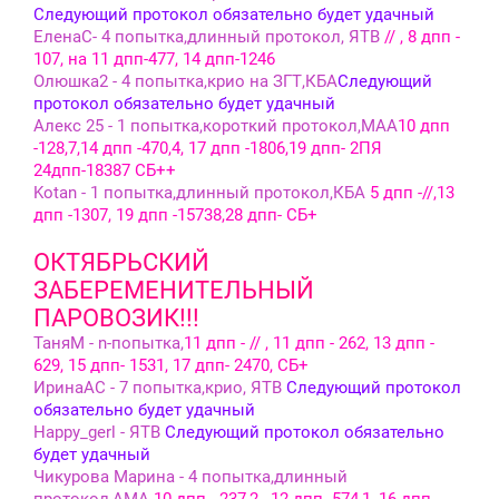
Следующий протокол обязательно будет удачный
ЕленаС- 4 попытка,длинный протокол, ЯТВ
// , 8 дпп -
107, на 11 дпп-477, 14 дпп-1246
Олюшка2 - 4 попытка,крио на ЗГТ,КБА
Следующий
протокол обязательно будет удачный
Алекс 25 - 1 попытка,короткий протокол,МАА
10 дпп
-128,7,14 дпп -470,4, 17 дпп -1806,19 дпп- 2ПЯ
24дпп-18387 СБ++
Kotan - 1 попытка,длинный протокол,КБА
5 дпп -//,13
дпп -1307, 19 дпп -15738,28 дпп- СБ+
ОКТЯБРЬСКИЙ
ЗАБЕРЕМЕНИТЕЛЬНЫЙ
ПАРОВОЗИК!!!
ТаняМ - n-попытка,
11 дпп - // , 11 дпп - 262, 13 дпп -
629, 15 дпп- 1531, 17 дпп- 2470, СБ+
ИринаАС - 7 попытка,крио, ЯТВ
Следующий протокол
обязательно будет удачный
Happy_gerl - ЯТВ
Следующий протокол обязательно
будет удачный
Чикурова Марина - 4 попытка,длинный
протокол,АМА
10 дпп - 237,2 , 12 дпп- 574,1, 16 дпп -