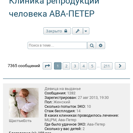
Клиника репродукции
человека АВА-ПЕТЕР
Закрыто
Поиск
Расширенный п
Страница
1
из
211
7365 сообщений
1
2
3
4
5
211
…
След
Девица на выданье
Сообщения:
1282
Зарегистрирован:
27 авг 2013, 19:30
Пол:
Женский
Сколько попыток ЭКО:
10
Стаж бесплодия:
14
В каких клиниках проводилось лечение:
МЦРМ, Ава-Петер
ЩастьеЕсть
Где было удачное ЭКО:
Ава-Петер
Сколько у вас детей:
2