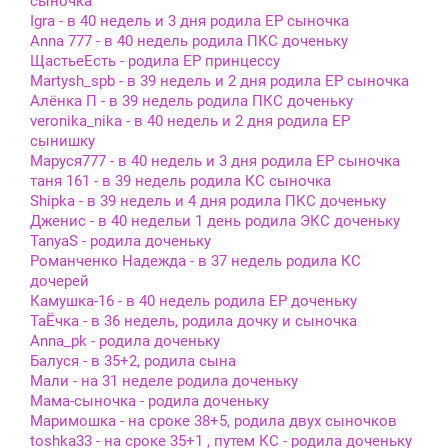
сыночка
Igra - в 40 недель и 3 дня родила ЕР сыночка
Anna 777 - в 40 недель родила ПКС доченьку
ЩастьеЕсть - родила ЕР принцессу
Martysh_spb - в 39 недель и 2 дня родила ЕР сыночка
Алёнка П - в 39 недель родила ПКС доченьку
veronika_nika - в 40 недель и 2 дня родила ЕР
сынишку
Маруся777 - в 40 недель и 3 дня родила ЕР сыночка
таня 161 - в 39 недель родила КС сыночка
Shipka - в 39 недель и 4 дня родила ПКС доченьку
Дженис - в 40 недельи 1 день родила ЭКС доченьку
TanyaS - родила доченьку
Романченко Надежда - в 37 недель родила КС
дочерей
Камушка-16 - в 40 недель родила ЕР доченьку
ТаЁчка - в 36 недель, родила дочку и сыночка
Anna_pk - родила доченьку
Балуся - в 35+2, родила сына
Мали - на 31 неделе родила доченьку
Мама-сыночка - родила доченьку
Маримошка - на сроке 38+5, родила двух сыночков
toshka33 - на сроке 35+1 , путем КС - родила доченьку