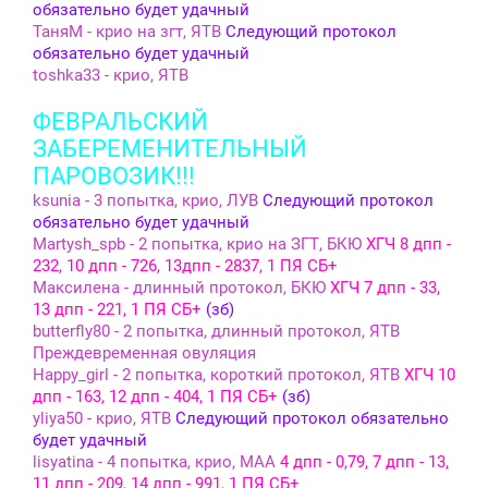
обязательно будет удачный
ТаняМ - крио на згт, ЯТВ
Следующий протокол
обязательно будет удачный
toshka33 - крио, ЯТВ
ФЕВРАЛЬСКИЙ
ЗАБЕРЕМЕНИТЕЛЬНЫЙ
ПАРОВОЗИК!!!
ksunia - 3 попытка, крио, ЛУВ
Следующий протокол
обязательно будет удачный
Martysh_spb - 2 попытка, крио на ЗГТ, БКЮ
ХГЧ 8 дпп -
232, 10 дпп - 726, 13дпп - 2837, 1 ПЯ СБ+
Максилена - длинный протокол, БКЮ
ХГЧ 7 дпп - 33,
13 дпп - 221, 1 ПЯ СБ+
(зб)
butterfly80 - 2 попытка, длинный протокол, ЯТВ
Преждевременная овуляция
Happy_girl - 2 попытка, короткий протокол, ЯТВ
ХГЧ 10
дпп - 163, 12 дпп - 404, 1 ПЯ СБ+
(зб)
yliya50 - крио, ЯТВ
Следующий протокол обязательно
будет удачный
lisyatina - 4 попытка, крио, МАА
4 дпп - 0,79, 7 дпп - 13,
11 дпп - 209, 14 дпп - 991, 1 ПЯ СБ+