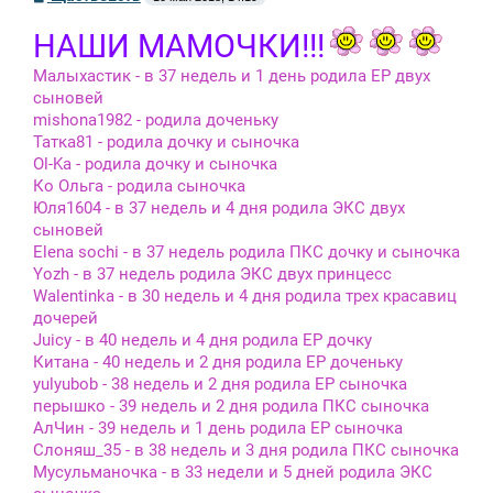
о
о
НАШИ МАМОЧКИ!!!
б
щ
е
Малыхастик - в 37 недель и 1 день родила ЕР двух
н
сыновей
и
е
mishona1982 - родила доченьку
Татка81 - родила дочку и сыночка
Ol-Ka - родила дочку и сыночка
Ко Ольга - родила сыночка
Юля1604 - в 37 недель и 4 дня родила ЭКС двух
сыновей
Elena sochi - в 37 недель родила ПКС дочку и сыночка
Yozh - в 37 недель родила ЭКС двух принцесс
Walentinka - в 30 недель и 4 дня родила трех красавиц
дочерей
Juicy - в 40 недель и 4 дня родила ЕР дочку
Китана - 40 недель и 2 дня родила ЕР доченьку
yulyubob - 38 недель и 2 дня родила ЕР сыночка
перышко - 39 недель и 2 дня родила ПКС сыночка
АлЧин - 39 недель и 1 день родила ЕР сыночка
Слоняш_35 - в 38 недель и 3 дня родила ПКС сыночка
Мусульманочка - в 33 недели и 5 дней родила ЭКС