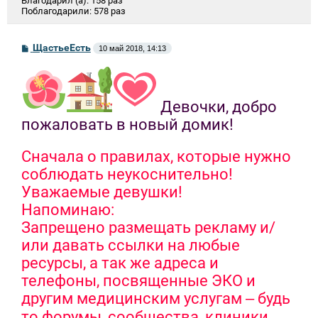
Благодарил (а):
158 раз
Поблагодарили:
578 раз
С
ЩастьеЕсть
10 май 2018, 14:13
о
о
б
щ
е
Девочки, добро
н
и
пожаловать в новый домик!
е
Сначала о правилах, которые нужно
соблюдать неукоснительно!
Уважаемые девушки!
Напоминаю:
Запрещено размещать рекламу и/
или давать ссылки на любые
ресурсы, а так же адреса и
телефоны, посвященные ЭКО и
другим медицинским услугам ‒ будь
то форумы, сообщества, клиники,