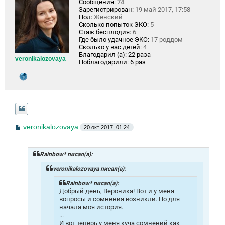
Сообщения:
74
Зарегистрирован:
19 май 2017, 17:58
Пол:
Женский
Сколько попыток ЭКО:
5
Стаж бесплодия:
6
Где было удачное ЭКО:
17 роддом
Сколько у вас детей:
4
Благодарил (а):
22 раза
veronikalozovaya
Поблагодарили:
6 раз
С
veronikalozovaya
20 окт 2017, 01:24
о
о
б
щ
Rainbow* писал(а):
е
н
veronikalozovaya писал(а):
и
е
Rainbow* писал(а):
Добрый день, Вероника! Вот и у меня
вопросы и сомнения возникли. Но для
начала моя история.
...
И вот теперь у меня куча сомнений как