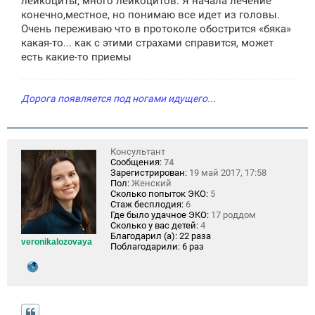
лейкоциты, много лейкоцитов. Я начала лечение
конечно,местное, но понимаю все идет из головы.
Очень переживаю что в протоколе обострится «бяка»
какая-то... как с этими страхами справится, может
есть какие-то приемы
Дорога появляется под ногами идущего...
Консультант
Сообщения:
74
Зарегистрирован:
19 май 2017, 17:58
Пол:
Женский
Сколько попыток ЭКО:
5
Стаж бесплодия:
6
Где было удачное ЭКО:
17 роддом
Сколько у вас детей:
4
Благодарил (а):
22 раза
veronikalozovaya
Поблагодарили:
6 раз