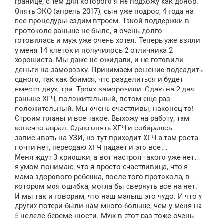
границе, с тем для которого я не подхожу как донор.
Опять ЭКО (апрель 2017), сын уже подрос, 4 года на
все процедуры ездим втроем. Такой поддержки в
протоколе раньше не было, я очень долго
готовилась и муж уже очень хотел. Теперь уже взяли
у меня 14 клеток и получилось 2 отличника 2
хорошиста. Мы даже не ожидали, и не готовили
деньги на заморозку. Принимаем решение подсадить
одного, так как боимся, что разделиться и будет
вместо двух, три. Троих заморозили. Сдаю на 2 дня
раньше ХГЧ, положительный, потом еще раз
положительный. Мы очень счастливы, наконец-то!
Строим планы и все такое. Выхожу на работу, там
конечно аврал. Сдаю опять ХГЧ и собираюсь
записывать на УЗИ, но тут приходит ХГЧ а там роста
почти нет, пересдаю ХГЧ падает и это все…
Меня ждут 3 криошки, а вот настроя такого уже нет…
я умом понимаю, что я просто счастливица, что я
мама здорового ребенка, после того протокола, в
котором моя ошибка, могла бы свернуть все на нет.
И мы так и говорим, что наш малыш это чудо. И что у
других потери были нам много больше, чем у меня на
5 неделе беременности. Муж в этот раз тоже очень