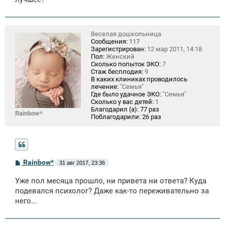
Веселая дошкольница
Сообщения:
117
Зарегистрирован:
12 мар 2011, 14:18
Пол:
Женский
Сколько попыток ЭКО:
7
Стаж бесплодия:
9
В каких клиниках проводилось
лечение:
"Семья"
Где было удачное ЭКО:
"Семья"
Сколько у вас детей:
1
Благодарил (а):
77 раз
Rainbow*
Поблагодарили:
26 раз
С
Rainbow*
31 авг 2017, 23:36
о
о
Уже пол месяца прошло, ни привета ни ответа? Куда
б
щ
подевался психолог? Даже как-то переживательно за
е
него...
н
и
е