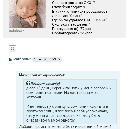
Сколько попыток ЭКО:
7
Стаж бесплодия:
9
В каких клиниках проводилось
лечение:
"Семья"
Где было удачное ЭКО:
"Семья"
Сколько у вас детей:
1
Благодарил (а):
77 раз
Rainbow*
Поблагодарили:
26 раз
С
Rainbow*
15 авг 2017, 23:32
о
о
б
щ
veronikalozovaya писал(а):
е
н
Rainbow* писал(а):
и
Добрый день, Вероника! Вот и у меня вопросы и
е
сомнения возникли. Но для начала моя
история.
...
И вот теперь у меня куча сомнений как идти в
протокол если , я все время себя успокаиваю,
что у меня и так все хорошо и я могу быть
счастливой мамой одного?
Доброго времени, можете быть и счастливой мамой