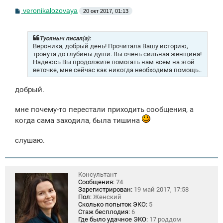
С
veronikalozovaya
20 окт 2017, 01:13
о
о
б
щ
Тусяныч писал(а):
е
Вероника, добрый день! Прочитала Вашу историю,
н
тронута до глубины души. Вы очень сильная женщина!
и
Надеюсь Вы продолжите помогать нам всем на этой
е
веточке, мне сейчас как никогда необходима помощь..
добрый.
мне почему-то перестали приходить сообщения, а
когда сама заходила, была тишина
слушаю.
Консультант
Сообщения:
74
Зарегистрирован:
19 май 2017, 17:58
Пол:
Женский
Сколько попыток ЭКО:
5
Стаж бесплодия:
6
Где было удачное ЭКО:
17 роддом