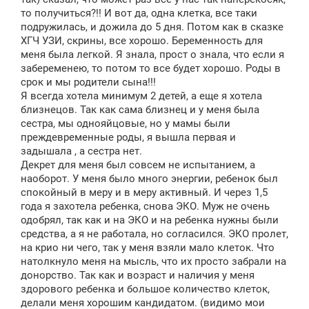
то получиться?!! И вот да, одна клетка, все таки
подружилась, и дожила до 5 дня. Потом как в сказке
ХГЧ УЗИ, скрины, все хорошо. Беременность для
меня была легкой. Я знала, прост о знала, что если я
забеременею, то потом то все будет хорошо. Роды в
срок и мы родители сына!!!
Я всегда хотела минимум 2 детей, а еще я хотела
близнецов. Так как сама близнец и у меня была
сестра, мы однояйцовые, но у мамы были
преждевременные роды, я вышла первая и
задышала , а сестра нет.
Декрет для меня был совсем не испытанием, а
наоборот. У меня было много энергии, ребенок был
спокойный в меру и в меру активный. И через 1,5
года я захотела ребенка, снова ЭКО. Муж не очень
одобрял, так как и на ЭКО и на ребенка нужны были
средства, а я не работала, но согласился. ЭКО пролет,
на крио ни чего, так у меня взяли мало клеток. Что
натолкнуло меня на мысль, что их просто забрали на
донорство. Так как и возраст и наличия у меня
здорового ребенка и большое количество клеток,
делали меня хорошим кандидатом. (видимо мои