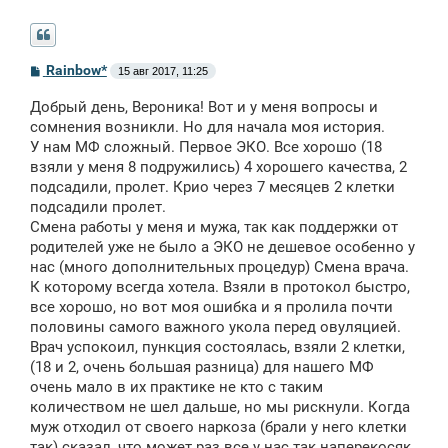
С
Rainbow*
15 авг 2017, 11:25
о
о
Добрый день, Вероника! Вот и у меня вопросы и
б
щ
сомнения возникли. Но для начала моя история.
е
У нам МФ сложный. Первое ЭКО. Все хорошо (18
н
взяли у меня 8 подружились) 4 хорошего качества, 2
и
е
подсадили, пролет. Крио через 7 месяцев 2 клетки
подсадили пролет.
Смена работы у меня и мужа, так как поддержки от
родителей уже не было а ЭКО не дешевое особенно у
нас (много дополнительных процедур) Смена врача.
К которому всегда хотела. Взяли в протокол быстро,
все хорошо, но вот моя ошибка и я пролила почти
половины самого важного укола перед овуляцией.
Врач успокоил, пункция состоялась, взяли 2 клетки,
(18 и 2, очень большая разница) для нашего МФ
очень мало в их практике не кто с таким
количеством не шел дальше, но мы рискнули. Когда
муж отходил от своего наркоза (брали у него клетки
так) сказал, что может раз все у нас так наперекосяк,