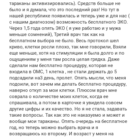
тараканы активизировались). Средств больше не
было и я думала, что это последний раз! Но тут в
нашей республике появилась и теперь уже и для нас (
с нашим диагнозом) возможность бесплатного ЭКО.
Через 1,5 года опять ЭКО ( я уже работаю и у мужа
меньше сомнений), Третий врач так как на
бесплатном выбора не было. Весь протокол шел
криво, клетки росли плохо, так мне говорили, Взяли
еще меньше, хотя на стимуляции я была долго и по
ощущениям у меня там росла целая грядка. Даже
сделали нам бесплатно процедуру, которая не
входила в ОМС, 1 клетка , не стали держать до 5
подсадили на3 день, пролет. Опять мысли, что меня
подоили, вот зачем им делать бесплатно процедуру,
наверно откуп за мои клетки. Плюсом врач мне
соврала о количестве моих клеток, когда ее
спрашивала, а потом в карточке я увидела совсем
другие цифры и их качество. Но я не стала, задавать
такие вопросы. Так как это не наказуемо и может и
вообще мои тараканы. Опять очередь на бесплатное
год, но теперь можно выбрать врача и я
возвращаюсь ко второму. И возраст у меня на