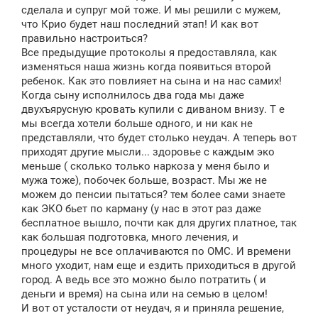
сделала и супруг мой тоже. И мы решили с мужем,
что Крио будет наш последний этап! И как вот
правильно настроиться?
Все предыдущие протоколы я предоставляла, как
изменяться наша жизнь когда появиться второй
ребенок. Как это повлияет на сына и на нас самих!
Когда сыну исполнилось два года мы даже
двухъярусную кровать купили с диваном внизу. Т е
мы всегда хотели больше одного, и ни как не
представляли, что будет столько неудач. А теперь вот
приходят другие мысли... здоровье с каждым эко
меньше ( сколько только наркоза у меня было и
мужа тоже), побочек больше, возраст. Мы же не
можем до пенсии пытаться? тем более сами знаете
как ЭКО бьет по карману (у нас в этот раз даже
бесплатное вышло, почти как для других платное, так
как большая подготовка, много лечения, и
процедуры не все оплачиваются по ОМС. И времени
много уходит, нам еще и ездить приходиться в другой
город. А ведь все это можно было потратить ( и
деньги и время) на сына или на семью в целом!
И вот от усталости от неудач, я и приняла решение,