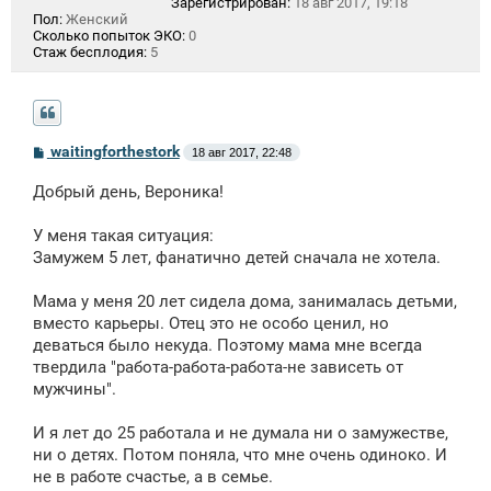
Зарегистрирован:
18 авг 2017, 19:18
Пол:
Женский
Сколько попыток ЭКО:
0
Стаж бесплодия:
5
С
waitingforthestork
18 авг 2017, 22:48
о
о
Добрый день, Вероника!
б
щ
е
У меня такая ситуация:
н
Замужем 5 лет, фанатично детей сначала не хотела.
и
е
Мама у меня 20 лет сидела дома, занималась детьми,
вместо карьеры. Отец это не особо ценил, но
деваться было некуда. Поэтому мама мне всегда
твердила "работа-работа-работа-не зависеть от
мужчины".
И я лет до 25 работала и не думала ни о замужестве,
ни о детях. Потом поняла, что мне очень одиноко. И
не в работе счастье, а в семье.