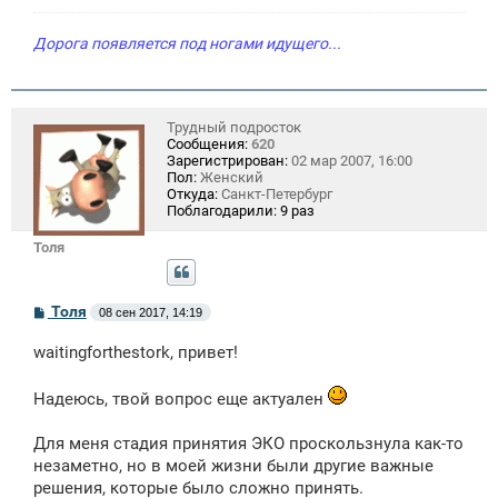
Дорога появляется под ногами идущего...
Трудный подросток
Сообщения:
620
Зарегистрирован:
02 мар 2007, 16:00
Пол:
Женский
Откуда:
Санкт-Петербург
Поблагодарили:
9 раз
Толя
С
Толя
08 сен 2017, 14:19
о
о
waitingforthestork, привет!
б
щ
е
Надеюсь, твой вопрос еще актуален
н
и
е
Для меня стадия принятия ЭКО проскользнула как-то
незаметно, но в моей жизни были другие важные
решения, которые было сложно принять.