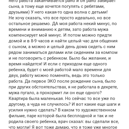
него работа заканчивается рано и он рано забирает
сына, а тому еще хочется погулять с ребятами,
друзьями) У него какая-то одна волна с детьми!
Не хочу сказать, что все просто идеально, но все
остальное решаемо. ДА моя работа некий минус, по
времени и вниманию к детям, зато работа мужа
компенсирует мой минус. И потом можно придти
домой и в 8-9 часов и найти целый час для общения
с сыном, а можно и целый день дома сидеть с ним
рядом заниматься делами или сидением за компом
и не поговорить с ребенком. Было бы желание, и
время найдется! И если с приходом еще одного
ребенка, будет с моей работой мало времени для
двух, работу можно поменять, ведь это только
работа. Да первое ЭКО после рождение сына, было
при других обстоятельствах, я не работала в декрете,
мужа пугало, а прокормит ли он еще одного?
Квартира была маленькая. Но сейчас то все уже по
другому, а чуда не случилось? И вот какие еще шаги и
усилия нужно сделать? В каком то художественном
фильме, паре которой была бесплодной и так и не
родила своего ребенка, врач сказал: вы сделали все,
что могли! Я вот тоже думаю, что я тоже уже многое