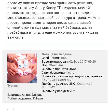
поэтому важно прежде чем принимать решения,
почитать книгу Ольгу Кавер "Ты будешь мамой"
и возможно тогда на ваш вопрос ответ придет.
мне отзывается взять сейчас ресурс от рода, можно
просто представлять перед сном, как за вашей
спиной стоит ваша мама, за ней бабушка. далее
прабабушка и т.т.д. и еще можно попросить их дать
вам силы.
Девица на выданье
Сообщения:
1003
Зарегистрирован:
02 фев 2017, 09:20
Пол:
Женский
Сколько попыток ЭКО:
3
Стаж бесплодия:
6 лет
В каких клиниках проводилось лечение:
Клиника 1 ВолгГМУ
Где было удачное ЭКО:
Клиника 1
Тусяныч
ВолгГМУ
Сколько у вас детей:
2
Благодарил (а):
236 раз
Поблагодарили:
219 раз