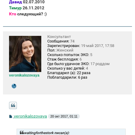
Давид
02.07.2010
Тимур
26.11.2012
Кто
следующий? :)
Консультант
Сообщения:
74
Зарегистрирован:
19 май 2017, 17:58
Пол:
Женский
Сколько попыток ЭКО:
5
Стаж бесплодия:
6
Где было удачное ЭКО:
17 роддом
Сколько у вас детей:
4
Благодарил (а):
22 раза
veronikalozovaya
Поблагодарили:
6 раз
С
veronikalozovaya
20 окт 2017, 01:11
о
о
б
щ
waitingforthestork писал(а):