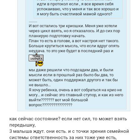
идти в протокол если , я все время себя
успокаиваю, что у меня и так все хорошо и
я могу быть счастливой мамой одного?
.........
И вот остались три криошки. Меня уже хотели
через цикл взять, но я отказалось. И до сих пор
планирую подготовку начать.
План то есть в голове, а вот настроя нет такого.
Больше крутиться мысль, что если вдруг опять
неудача. то это уже будет в последний раз и
мы даже решили что подсадим два, и были
мысли если в прошлый раз было бы два, то
может быть, один поддержал другого и так бы
не вышло...
Я хочу ребенка, очень а вот собраться на крио не
могу... и сейчас это главный ступор, и как из него
выйти??????? вот мой большой
вопрос????????????????
как сейчас состояние? если нет сил, то может взять
передышку,
3 малыша ждут. они есть. и с точки зрения семейной
системы ответственность за них тоже уже есть,