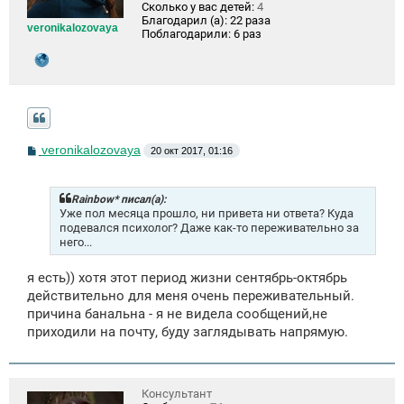
Сколько у вас детей:
4
Благодарил (а):
22 раза
veronikalozovaya
Поблагодарили:
6 раз
С
veronikalozovaya
20 окт 2017, 01:16
о
о
б
щ
Rainbow* писал(а):
е
Уже пол месяца прошло, ни привета ни ответа? Куда
н
подевался психолог? Даже как-то переживательно за
и
него...
е
я есть)) хотя этот период жизни сентябрь-октябрь
действительно для меня очень переживательный.
причина банальна - я не видела сообщений,не
приходили на почту, буду заглядывать напрямую.
Консультант