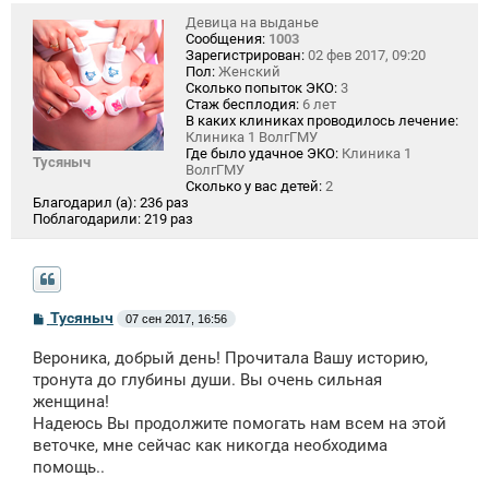
Девица на выданье
Сообщения:
1003
Зарегистрирован:
02 фев 2017, 09:20
Пол:
Женский
Сколько попыток ЭКО:
3
Стаж бесплодия:
6 лет
В каких клиниках проводилось лечение:
Клиника 1 ВолгГМУ
Где было удачное ЭКО:
Клиника 1
Тусяныч
ВолгГМУ
Сколько у вас детей:
2
Благодарил (а):
236 раз
Поблагодарили:
219 раз
С
Тусяныч
07 сен 2017, 16:56
о
о
Вероника, добрый день! Прочитала Вашу историю,
б
щ
тронута до глубины души. Вы очень сильная
е
женщина!
н
Надеюсь Вы продолжите помогать нам всем на этой
и
е
веточке, мне сейчас как никогда необходима
помощь..