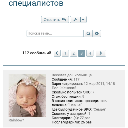
специалистов
Ответить
Поиск
Расширенный п
112 сообщений
1
2
3
4
Пред.
След.
Веселая дошкольница
Сообщения:
117
Зарегистрирован:
12 мар 2011, 14:18
Пол:
Женский
Сколько попыток ЭКО:
7
Стаж бесплодия:
9
В каких клиниках проводилось
лечение:
"Семья"
Где было удачное ЭКО:
"Семья"
Сколько у вас детей:
1
Благодарил (а):
77 раз
Rainbow*
Поблагодарили:
26 раз