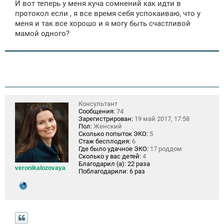
И вот теперь у меня куча сомнений как идти в
протокол если , я все время себя успокаиваю, что у
меня и так все хорошо и я могу быть счастливой
мамой одного?
Консультант
Сообщения:
74
Зарегистрирован:
19 май 2017, 17:58
Пол:
Женский
Сколько попыток ЭКО:
5
Стаж бесплодия:
6
Где было удачное ЭКО:
17 роддом
Сколько у вас детей:
4
Благодарил (а):
22 раза
veronikalozovaya
Поблагодарили:
6 раз