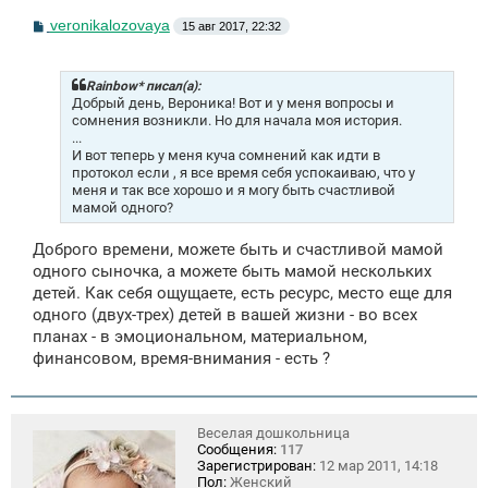
С
veronikalozovaya
15 авг 2017, 22:32
о
о
б
щ
Rainbow* писал(а):
е
Добрый день, Вероника! Вот и у меня вопросы и
н
сомнения возникли. Но для начала моя история.
и
...
е
И вот теперь у меня куча сомнений как идти в
протокол если , я все время себя успокаиваю, что у
меня и так все хорошо и я могу быть счастливой
мамой одного?
Доброго времени, можете быть и счастливой мамой
одного сыночка, а можете быть мамой нескольких
детей. Как себя ощущаете, есть ресурс, место еще для
одного (двух-трех) детей в вашей жизни - во всех
планах - в эмоциональном, материальном,
финансовом, время-внимания - есть ?
Веселая дошкольница
Сообщения:
117
Зарегистрирован:
12 мар 2011, 14:18
Пол:
Женский