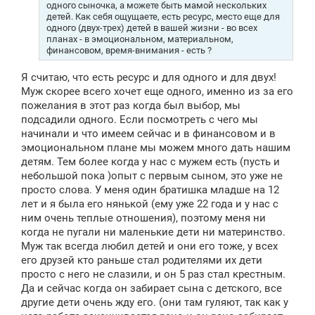
одного сыночка, а можете быть мамой нескольких
детей. Как себя ощущаете, есть ресурс, место еще для
одного (двух-трех) детей в вашей жизни - во всех
планах - в эмоциональном, материальном,
финансовом, время-внимания - есть ?
Я считаю, что есть ресурс и для одного и для двух!
Муж скорее всего хочет еще одного, именно из за его
пожелания в этот раз когда был выбор, мы
подсадили одного. Если посмотреть с чего мы
начинали и что имеем сейчас и в финансовом и в
эмоциональном плане мы можем много дать нашим
детям. Тем более когда у нас с мужем есть (пусть и
небольшой пока )опыт с первым сыном, это уже не
просто слова. У меня один братишка младше на 12
лет и я была его нянькой (ему уже 22 года и у нас с
ним очень теплые отношения), поэтому меня ни
когда не пугали ни маленькие дети ни материнство.
Муж так всегда любил детей и они его тоже, у всех
его друзей кто раньше стал родителями их дети
просто с него не слазили, и он 5 раз стал крестным.
Да и сейчас когда он забирает сына с детского, все
другие дети очень жду его. (они там гуляют, так как у