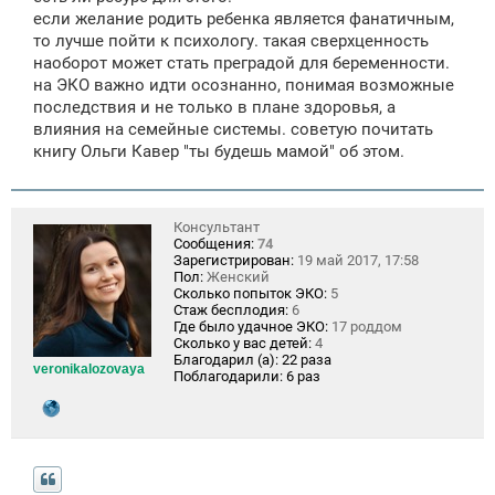
если желание родить ребенка является фанатичным,
то лучше пойти к психологу. такая сверхценность
наоборот может стать преградой для беременности.
на ЭКО важно идти осознанно, понимая возможные
последствия и не только в плане здоровья, а
влияния на семейные системы. советую почитать
книгу Ольги Кавер "ты будешь мамой" об этом.
Консультант
Сообщения:
74
Зарегистрирован:
19 май 2017, 17:58
Пол:
Женский
Сколько попыток ЭКО:
5
Стаж бесплодия:
6
Где было удачное ЭКО:
17 роддом
Сколько у вас детей:
4
Благодарил (а):
22 раза
veronikalozovaya
Поблагодарили:
6 раз