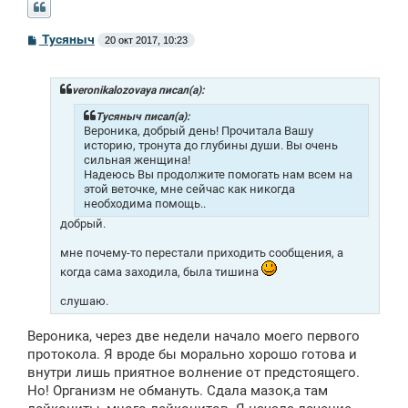
С
Тусяныч
20 окт 2017, 10:23
о
о
б
щ
veronikalozovaya писал(а):
е
н
Тусяныч писал(а):
и
Вероника, добрый день! Прочитала Вашу
е
историю, тронута до глубины души. Вы очень
сильная женщина!
Надеюсь Вы продолжите помогать нам всем на
этой веточке, мне сейчас как никогда
необходима помощь..
добрый.
мне почему-то перестали приходить сообщения, а
когда сама заходила, была тишина
слушаю.
Вероника, через две недели начало моего первого
протокола. Я вроде бы морально хорошо готова и
внутри лишь приятное волнение от предстоящего.
Но! Организм не обмануть. Сдала мазок,а там