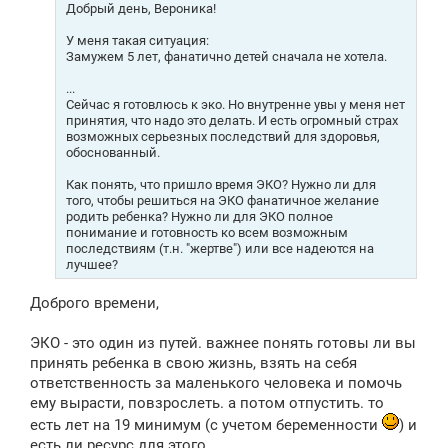
е
Добрый день, Вероника!
н
и
У меня такая ситуация:
е
Замужем 5 лет, фанатично детей сначала не хотела.
...
Сейчас я готовлюсь к эко. Но внутренне увы у меня нет
принятия, что надо это делать. И есть огромный страх
возможных серьезных последствий для здоровья,
обоснованный.
Как понять, что пришло время ЭКО? Нужно ли для
того, чтобы решиться на ЭКО фанатичное желание
родить ребенка? Нужно ли для ЭКО полное
понимание и готовность ко всем возможным
последствиям (т.н. "жертве") или все надеются на
лучшее?
Доброго времени,
ЭКО - это один из путей. важнее понять готовы ли вы
принять ребенка в свою жизнь, взять на себя
ответственность за маленького человека и помочь
ему вырасти, повзрослеть. а потом отпустить. то
есть лет на 19 минимум (с учетом беременности
) и
есть ли ресурс для этого.