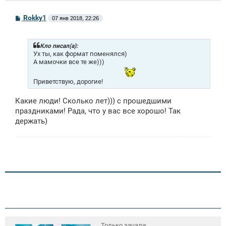
С
Rokky1
07 янв 2018, 22:26
о
о
б
щ
Кло писал(а):
е
Ух ты, как формат поменялся)
н
А мамочки все те же)))
и
е
Приветствую, дорогие!
Какие люди! Сколько лет))) с прошедшими
праздниками! Рада, что у вас все хорошо! Так
держать)
Только зачали