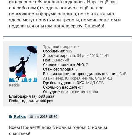
интересное обязательно поделюсь. Нара, ещё раз
спасибо вам))) я здесь новичок, ещё не все
возможности форума освоила, но то что только
здесь могут понять мои тревоги, помочь советом и
поделиться опытом поняла сразу. Спасибо!
Трудный подросток
Сообщения:
932
Зарегистрирован:
04 дек 2013, 11:41
Пол:
Женский
Сколько попыток ЭКО:
7
Стаж бесплодия:
5
В каких клиниках проводилось лечение:
СпБ
Ава - Петер, Ю.Корея Чеиль, СпБ МИД
Где было удачное ЭКО:
МИД СПБ
Ketkis
Сколько у вас детей:
1
Откуда:
У самого синего моря
Благодарил (а):
683 раза
Поблагодарили:
660 раз
С
Ketkis
10 янв 2018, 05:50
о
о
Всем Привет!!! Всех с новым годом! С новым
б
щ
счастьем!