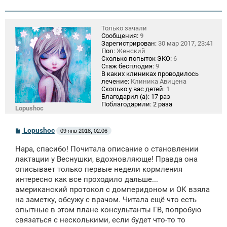
Только зачали
Сообщения:
9
Зарегистрирован:
30 мар 2017, 23:41
Пол:
Женский
Сколько попыток ЭКО:
6
Стаж бесплодия:
9
В каких клиниках проводилось
лечение:
Клиника Авицена
Сколько у вас детей:
1
Благодарил (а):
17 раз
Поблагодарили:
2 раза
Lopushoc
С
Lopushoc
09 янв 2018, 02:06
о
о
Нара, спасибо! Почитала описание о становлении
б
щ
лактации у Веснушки, вдохновляюще! Правда она
е
описывает только первые недели кормления
н
интересно как все проходило дальше...
и
е
американский протокол с домперидоном и ОК взяла
на заметку, обсужу с врачом. Читала ещё что есть
опытные в этом плане консультанты ГВ, попробую
связаться с несколькими, если будет что-то то