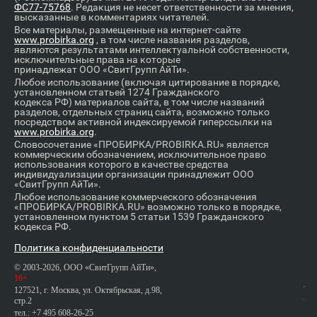
ФС77-75768
. Редакция не несет ответственности за мнения,
высказанные в комментариях читателей.
Все материалы, размещенные на интернет-сайте
www.probirka.org
, в том числе названия разделов,
являются результатами интеллектуальной собственности,
исключительные права на которые
принадлежат ООО «СвитГрупп АйТи».
Любое использование (включая цитирование в порядке,
установленном статьей 1274 Гражданского
кодекса РФ) материалов сайта, в том числе названий
разделов, отдельных страниц сайта, возможно только
посредством активной индексируемой гиперссылки на
www.probirka.org
.
Словосочетание «ПРОБИРКА/PROBIRKA.RU» является
коммерческим обозначением, исключительное право
использования которого в качестве средства
индивидуализации организации принадлежит ООО
«СвитГрупп АйТи».
Любое использование коммерческого обозначения
«ПРОБИРКА/PROBIRKA.RU» возможно только в порядке,
установленном пунктом 5 статьи 1539 Гражданского
кодекса РФ.
Политика конфиденциальности
© 2003-2026, ООО «СвитГрупп АйТи»,
16+
127521, г. Москва, ул. Октябрьская, д.98,
стр.2
тел.: +7 495 608-26-25