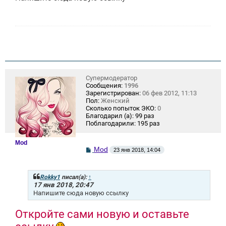
щ
е
н
и
е
Супермодератор
Сообщения:
1996
Зарегистрирован:
06 фев 2012, 11:13
Пол:
Женский
Сколько попыток ЭКО:
0
Благодарил (а):
99 раз
Поблагодарили:
195 раз
Mod
С
Mod
23 янв 2018, 14:04
о
о
б
щ
Rokky1
писал(а):
↑
е
17 янв 2018, 20:47
н
Напишите сюда новую ссылку
и
е
Откройте сами новую и оставьте