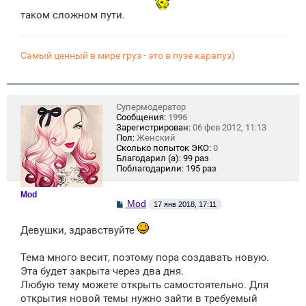
таком сложном пути.
Самый ценный в мире груз - это в пузе карапуз)
Супермодератор
Сообщения:
1996
Зарегистрирован:
06 фев 2012, 11:13
Пол:
Женский
Сколько попыток ЭКО:
0
Благодарил (а):
99 раз
Поблагодарили:
195 раз
Mod
С
Mod
17 янв 2018, 17:11
о
о
Девушки, здравствуйте
б
щ
е
Тема много весит, поэтому пора создавать новую.
н
и
Эта будет закрыта через два дня.
е
Любую тему можете открыть самостоятельно. Для
открытия новой темы нужно зайти в требуемый