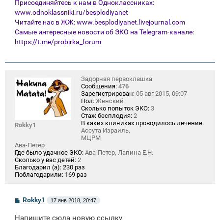
Присоединяйтесь к нам в Одноклассниках:
www.odnoklassniki.ru/besplodiyanet
Читайте нас в ЖЖ:
www.besplodiyanet.livejournal.com
Самые интересные новости об ЭКО на Telegram-канале:
https://t.me/probirka_forum
Задорная первоклашка
Сообщения:
476
Зарегистрирован:
05 авг 2015, 09:07
Пол:
Женский
Сколько попыток ЭКО:
3
Стаж бесплодия:
2
В каких клиниках проводилось лечение:
Rokky1
Ассута Израиль,
МЦРМ
Ава-Петер
Где было удачное ЭКО:
Ава-Петер, Лапина Е.Н.
Сколько у вас детей:
2
Благодарил (а):
230 раз
Поблагодарили:
169 раз
С
Rokky1
17 янв 2018, 20:47
о
о
Напишите сюда новую ссылку
б