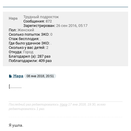
Трудный подросток
Нара
Сообщения:
872
Зарегистрирован:
26 сен 2016, 05:17
Пол:
Женский
Сколько попыток ЭКО:
0
Стаж бесплодия:
.
Где было удачное ЭКО:
.
Сколько у вас детей:
2
Откуда:
Город
Благодарил (а):
287 раз
Поблагодарили:
409 раз
С
Нара
08 янв 2018, 20:51
о
о
[..........
б
щ
е
н
и
Последний раз редактировалось
Нара
17 янв 2018, 19:30, всего
е
редактировалось 1 раз.
Я ушла.