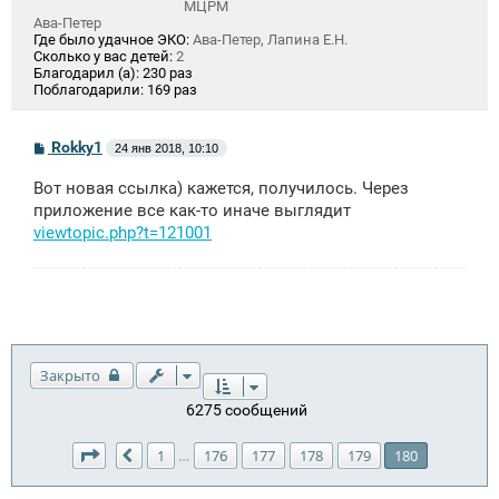
МЦРМ
Ава-Петер
Где было удачное ЭКО:
Ава-Петер, Лапина Е.Н.
Сколько у вас детей:
2
Благодарил (а):
230 раз
Поблагодарили:
169 раз
С
Rokky1
24 янв 2018, 10:10
о
о
Вот новая ссылка) кажется, получилось. Через
б
щ
приложение все как-то иначе выглядит
е
viewtopic.php?t=121001
н
и
е
Закрыто
6275 сообщений
Страница
180
из
180
1
176
177
178
179
180
…
Пред.