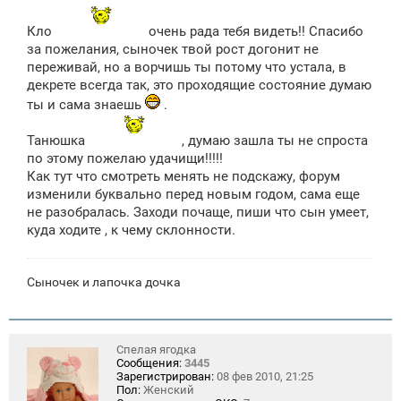
е
н
Кло
очень рада тебя видеть!! Спасибо
и
е
за пожелания, сыночек твой рост догонит не
переживай, но а ворчишь ты потому что устала, в
декрете всегда так, это проходящие состояние думаю
ты и сама знаешь
.
Танюшка
, думаю зашла ты не спроста
по этому пожелаю удачищи!!!!!
Как тут что смотреть менять не подскажу, форум
изменили буквально перед новым годом, сама еще
не разобралась. Заходи почаще, пиши что сын умеет,
куда ходите , к чему склонности.
Сыночек и лапочка дочка
Спелая ягодка
Сообщения:
3445
Зарегистрирован:
08 фев 2010, 21:25
Пол:
Женский