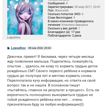
Сообщения:
9
Зарегистрирован:
30 мар 2017, 23:41
Пол:
Женский
Сколько попыток ЭКО:
6
Стаж бесплодия:
9
В каких клиниках проводилось
лечение:
Клиника Авицена
Сколько у вас детей:
1
Благодарил (а):
17 раз
Поблагодарили:
2 раза
Lopushoc
С
Lopushoc
08 янв 2018, 20:04
о
о
Девочки, привет! Я биомама, через четыре месяца
б
щ
жду появления малыша. Поделитесь, пожалуйста,
е
опытом ... удалось ли кому то кормить грудью деток
н
рождённых СМ? Своего первого ребёнка я кормила
и
е
грудью до полутора лет и мечтаю кормить снова.
Перелопатила кучу информации, но ответа на свой
вопрос так и не нашла. В основном пишут
«пытайтесь, главное не результат а процесс». Есть ли
вероятность полноценно выкормиться грудью не
тобой рождённого ребёнка или нет.... очень
признательна буду за любую информацию)))