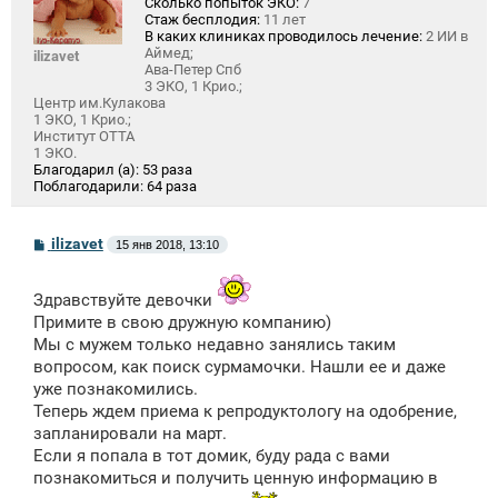
Сколько попыток ЭКО:
7
Стаж бесплодия:
11 лет
В каких клиниках проводилось лечение:
2 ИИ в
Аймед;
ilizavet
Ава-Петер Спб
3 ЭКО, 1 Крио.;
Центр им.Кулакова
1 ЭКО, 1 Крио.;
Институт ОТТА
1 ЭКО.
Благодарил (а):
53 раза
Поблагодарили:
64 раза
С
ilizavet
15 янв 2018, 13:10
о
о
б
Здравствуйте девочки
щ
е
Примите в свою дружную компанию)
н
Мы с мужем только недавно занялись таким
и
вопросом, как поиск сурмамочки. Нашли ее и даже
е
уже познакомились.
Теперь ждем приема к репродуктологу на одобрение,
запланировали на март.
Если я попала в тот домик, буду рада с вами
познакомиться и получить ценную информацию в