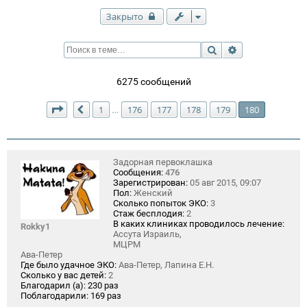
Закрыто
Поиск
Расширенный п
6275 сообщений
Страница
180
из
180
1
176
177
178
179
180
…
Пред.
Задорная первоклашка
Сообщения:
476
Зарегистрирован:
05 авг 2015, 09:07
Пол:
Женский
Сколько попыток ЭКО:
3
Стаж бесплодия:
2
В каких клиниках проводилось лечение:
Rokky1
Ассута Израиль,
МЦРМ
Ава-Петер
Где было удачное ЭКО:
Ава-Петер, Лапина Е.Н.
Сколько у вас детей:
2
Благодарил (а):
230 раз
Поблагодарили:
169 раз