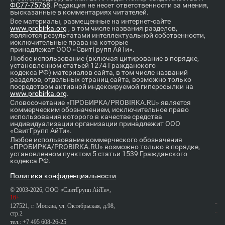
ФС77-75768
. Редакция не несет ответственности за мнения,
высказанные в комментариях читателей.
Все материалы, размещенные на интернет-сайте
www.probirka.org
, в том числе названия разделов,
являются результатами интеллектуальной собственности,
исключительные права на которые
принадлежат ООО «СвитГрупп АйТи».
Любое использование (включая цитирование в порядке,
установленном статьей 1274 Гражданского
кодекса РФ) материалов сайта, в том числе названий
разделов, отдельных страниц сайта, возможно только
посредством активной индексируемой гиперссылки на
www.probirka.org
.
Словосочетание «ПРОБИРКА/PROBIRKA.RU» является
коммерческим обозначением, исключительное право
использования которого в качестве средства
индивидуализации организации принадлежит ООО
«СвитГрупп АйТи».
Любое использование коммерческого обозначения
«ПРОБИРКА/PROBIRKA.RU» возможно только в порядке,
установленном пунктом 5 статьи 1539 Гражданского
кодекса РФ.
Политика конфиденциальности
© 2003-2026, ООО «СвитГрупп АйТи»,
16+
127521, г. Москва, ул. Октябрьская, д.98,
стр.2
тел.: +7 495 608-26-25