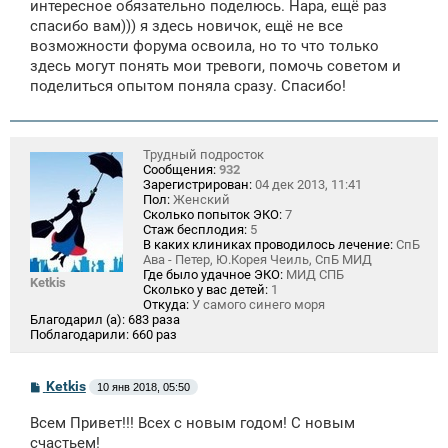
интересное обязательно поделюсь. Нара, ещё раз
спасибо вам))) я здесь новичок, ещё не все
возможности форума освоила, но то что только
здесь могут понять мои тревоги, помочь советом и
поделиться опытом поняла сразу. Спасибо!
Трудный подросток
Сообщения:
932
Зарегистрирован:
04 дек 2013, 11:41
Пол:
Женский
Сколько попыток ЭКО:
7
Стаж бесплодия:
5
В каких клиниках проводилось лечение:
СпБ
Ава - Петер, Ю.Корея Чеиль, СпБ МИД
Где было удачное ЭКО:
МИД СПБ
Ketkis
Сколько у вас детей:
1
Откуда:
У самого синего моря
Благодарил (а):
683 раза
Поблагодарили:
660 раз
С
Ketkis
10 янв 2018, 05:50
о
о
Всем Привет!!! Всех с новым годом! С новым
б
щ
счастьем!