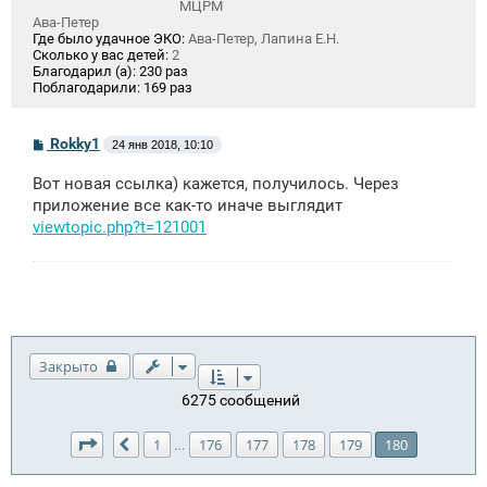
МЦРМ
Ава-Петер
Где было удачное ЭКО:
Ава-Петер, Лапина Е.Н.
Сколько у вас детей:
2
Благодарил (а):
230 раз
Поблагодарили:
169 раз
С
Rokky1
24 янв 2018, 10:10
о
о
Вот новая ссылка) кажется, получилось. Через
б
щ
приложение все как-то иначе выглядит
е
viewtopic.php?t=121001
н
и
е
Закрыто
6275 сообщений
Страница
180
из
180
1
176
177
178
179
180
…
Пред.