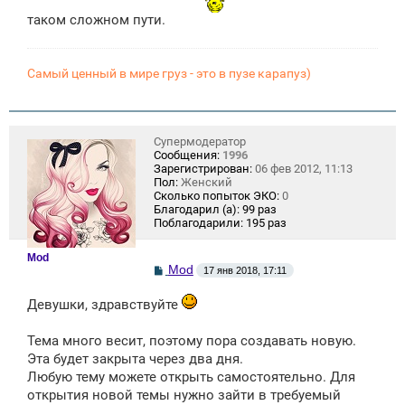
таком сложном пути.
Самый ценный в мире груз - это в пузе карапуз)
Супермодератор
Сообщения:
1996
Зарегистрирован:
06 фев 2012, 11:13
Пол:
Женский
Сколько попыток ЭКО:
0
Благодарил (а):
99 раз
Поблагодарили:
195 раз
Mod
С
Mod
17 янв 2018, 17:11
о
о
Девушки, здравствуйте
б
щ
е
Тема много весит, поэтому пора создавать новую.
н
и
Эта будет закрыта через два дня.
е
Любую тему можете открыть самостоятельно. Для
открытия новой темы нужно зайти в требуемый