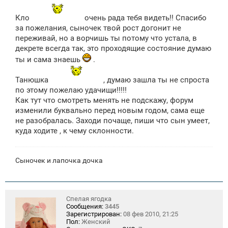
е
н
Кло
очень рада тебя видеть!! Спасибо
и
е
за пожелания, сыночек твой рост догонит не
переживай, но а ворчишь ты потому что устала, в
декрете всегда так, это проходящие состояние думаю
ты и сама знаешь
.
Танюшка
, думаю зашла ты не спроста
по этому пожелаю удачищи!!!!!
Как тут что смотреть менять не подскажу, форум
изменили буквально перед новым годом, сама еще
не разобралась. Заходи почаще, пиши что сын умеет,
куда ходите , к чему склонности.
Сыночек и лапочка дочка
Спелая ягодка
Сообщения:
3445
Зарегистрирован:
08 фев 2010, 21:25
Пол:
Женский