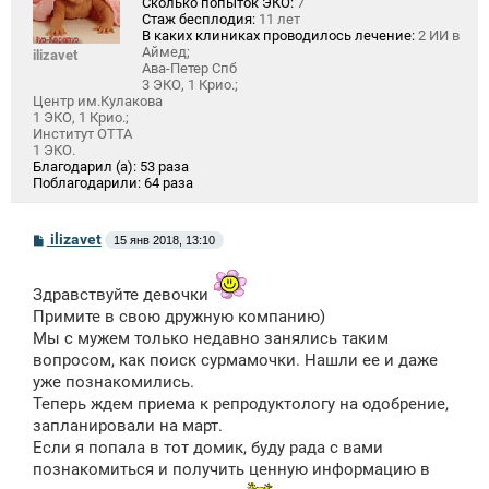
Сколько попыток ЭКО:
7
Стаж бесплодия:
11 лет
В каких клиниках проводилось лечение:
2 ИИ в
Аймед;
ilizavet
Ава-Петер Спб
3 ЭКО, 1 Крио.;
Центр им.Кулакова
1 ЭКО, 1 Крио.;
Институт ОТТА
1 ЭКО.
Благодарил (а):
53 раза
Поблагодарили:
64 раза
С
ilizavet
15 янв 2018, 13:10
о
о
б
Здравствуйте девочки
щ
е
Примите в свою дружную компанию)
н
Мы с мужем только недавно занялись таким
и
вопросом, как поиск сурмамочки. Нашли ее и даже
е
уже познакомились.
Теперь ждем приема к репродуктологу на одобрение,
запланировали на март.
Если я попала в тот домик, буду рада с вами
познакомиться и получить ценную информацию в