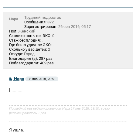
Трудный подросток
Нара
Сообщения:
872
Зарегистрирован:
26 сен 2016, 05:17
Пол:
Женский
Сколько попыток ЭКО:
0
Стаж бесплодия:
.
Где было удачное ЭКО:
.
Сколько у вас детей:
2
Откуда:
Город
Благодарил (а):
287 раз
Поблагодарили:
409 раз
С
Нара
08 янв 2018, 20:51
о
о
[..........
б
щ
е
н
и
Последний раз редактировалось
Нара
17 янв 2018, 19:30, всего
е
редактировалось 1 раз.
Я ушла.