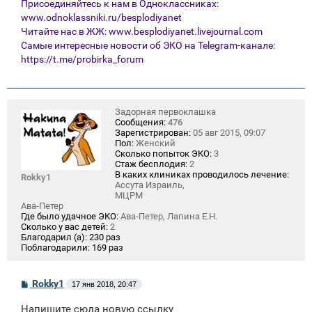
Присоединяйтесь к нам в Одноклассниках:
www.odnoklassniki.ru/besplodiyanet
Читайте нас в ЖЖ:
www.besplodiyanet.livejournal.com
Самые интересные новости об ЭКО на Telegram-канале:
https://t.me/probirka_forum
Задорная первоклашка
Сообщения:
476
Зарегистрирован:
05 авг 2015, 09:07
Пол:
Женский
Сколько попыток ЭКО:
3
Стаж бесплодия:
2
В каких клиниках проводилось лечение:
Rokky1
Ассута Израиль,
МЦРМ
Ава-Петер
Где было удачное ЭКО:
Ава-Петер, Лапина Е.Н.
Сколько у вас детей:
2
Благодарил (а):
230 раз
Поблагодарили:
169 раз
С
Rokky1
17 янв 2018, 20:47
о
о
Напишите сюда новую ссылку
б