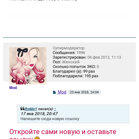
щ
е
н
и
е
Супермодератор
Сообщения:
1996
Зарегистрирован:
06 фев 2012, 11:13
Пол:
Женский
Сколько попыток ЭКО:
0
Благодарил (а):
99 раз
Поблагодарили:
195 раз
Mod
С
Mod
23 янв 2018, 14:04
о
о
б
щ
Rokky1
писал(а):
↑
е
17 янв 2018, 20:47
н
Напишите сюда новую ссылку
и
е
Откройте сами новую и оставьте