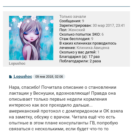
Только зачали
Сообщения:
9
Зарегистрирован:
30 мар 2017, 23:41
Пол:
Женский
Сколько попыток ЭКО:
6
Стаж бесплодия:
9
В каких клиниках проводилось
лечение:
Клиника Авицена
Сколько у вас детей:
1
Благодарил (а):
17 раз
Поблагодарили:
2 раза
Lopushoc
С
Lopushoc
09 янв 2018, 02:06
о
о
Нара, спасибо! Почитала описание о становлении
б
щ
лактации у Веснушки, вдохновляюще! Правда она
е
описывает только первые недели кормления
н
интересно как все проходило дальше...
и
е
американский протокол с домперидоном и ОК взяла
на заметку, обсужу с врачом. Читала ещё что есть
опытные в этом плане консультанты ГВ, попробую
связаться с несколькими, если будет что-то то