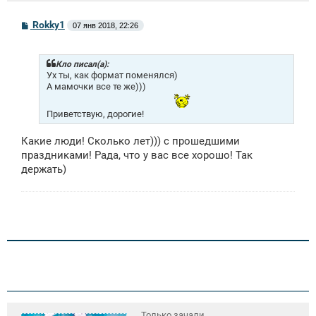
С
Rokky1
07 янв 2018, 22:26
о
о
б
щ
Кло писал(а):
е
Ух ты, как формат поменялся)
н
А мамочки все те же)))
и
е
Приветствую, дорогие!
Какие люди! Сколько лет))) с прошедшими
праздниками! Рада, что у вас все хорошо! Так
держать)
Только зачали