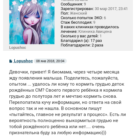
Сообщения:
9
Зарегистрирован:
30 мар 2017, 23:41
Пол:
Женский
Сколько попыток ЭКО:
6
Стаж бесплодия:
9
В каких клиниках проводилось
лечение:
Клиника Авицена
Сколько у вас детей:
1
Благодарил (а):
17 раз
Поблагодарили:
2 раза
Lopushoc
С
Lopushoc
08 янв 2018, 20:04
о
о
Девочки, привет! Я биомама, через четыре месяца
б
щ
жду появления малыша. Поделитесь, пожалуйста,
е
опытом ... удалось ли кому то кормить грудью деток
н
рождённых СМ? Своего первого ребёнка я кормила
и
е
грудью до полутора лет и мечтаю кормить снова.
Перелопатила кучу информации, но ответа на свой
вопрос так и не нашла. В основном пишут
«пытайтесь, главное не результат а процесс». Есть ли
вероятность полноценно выкормиться грудью не
тобой рождённого ребёнка или нет.... очень
признательна буду за любую информацию)))