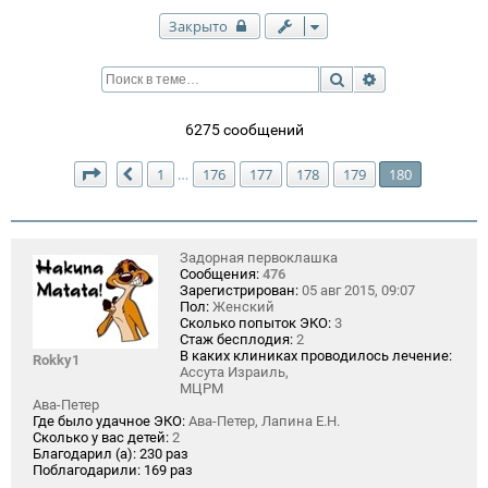
Закрыто
Поиск
Расширенный п
6275 сообщений
Страница
180
из
180
1
176
177
178
179
180
…
Пред.
Задорная первоклашка
Сообщения:
476
Зарегистрирован:
05 авг 2015, 09:07
Пол:
Женский
Сколько попыток ЭКО:
3
Стаж бесплодия:
2
В каких клиниках проводилось лечение:
Rokky1
Ассута Израиль,
МЦРМ
Ава-Петер
Где было удачное ЭКО:
Ава-Петер, Лапина Е.Н.
Сколько у вас детей:
2
Благодарил (а):
230 раз
Поблагодарили:
169 раз