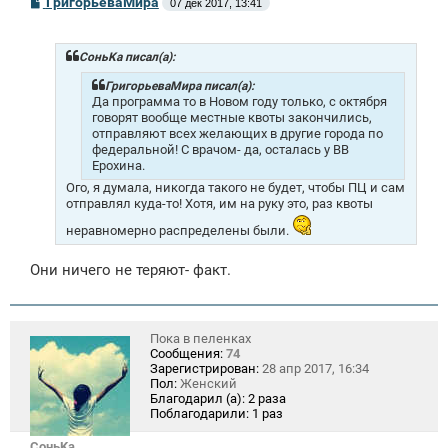
ГригорьеваМира
07 дек 2017, 13:41
о
о
б
щ
СоньKa писал(а):
е
н
ГригорьеваМира писал(а):
и
Да программа то в Новом году только, с октября
е
говорят вообще местные квоты закончились,
отправляют всех желающих в другие города по
федеральной! С врачом- да, осталась у ВВ
Ерохина.
Ого, я думала, никогда такого не будет, чтобы ПЦ и сам
отправлял куда-то! Хотя, им на руку это, раз квоты
неравномерно распределены были.
Они ничего не теряют- факт.
Пока в пеленках
Сообщения:
74
Зарегистрирован:
28 апр 2017, 16:34
Пол:
Женский
Благодарил (а):
2 раза
Поблагодарили:
1 раз
СоньKa