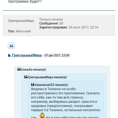
программа будет?
Только зачали
ГригорьеваМира
Сообщения:
20
Зарегистрирован:
26 июл 2017, 22:16
Пол:
Женский
С
ГригорьеваМира
07 дек 2017, 13:39
о
о
б
щ
СоньKa писал(а):
е
н
ГригорьеваМира писал(а):
и
е
Vasилиса322 писал(а):
Видимо в Тюмени не особо
распространено это приложение. Скачала
его себе, как-то там всё странно,
например, выбираешь раздел: красота и
здоровье (предположим), показывает
первые 5 в Тюмени, остальные непонятно
где...
Но я для себя там кое что нашла,