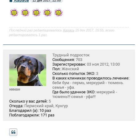
Карась
12 дек 2017, 22:05
о
о
б
щ
е
н
и
Последний раз редактировалось
Карась
15 дек 2017, 15:55, всего
е
редактировалось 1 раз.
Трудный подросток
Сообщения:
703
Зарегистрирован:
03 ноя 2012, 13:00
Пол:
Женский
Сколько попыток ЭКО:
3
В каких клиниках проводилось лечение:
беби бум - пермь, меркурий - тюмень.
семья - уфа.
нинан
Где было удачное ЭКО:
меркурий -
тюмень!!! семья - уфа!!!
Сколько у вас детей:
5
Откуда:
Пермский край, Кунгур
Благодарил (а):
10 раз
Поблагодарили:
171 раз