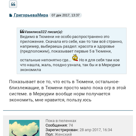
С
ГригорьеваМира
07 дек 2017, 13:37
о
о
б
щ
Vasилиса322 писал(а):
е
Видимо в Тюмени не особо распространено это
н
приложение. Скачала его себе, как-то там всё странно,
и
например, выбираешь раздел: красота и здоровье
е
(предположим), показывает первые 5 в Тюмени,
остальные непонятно где...
Но я для себя там кое
что нашла, жаль, поздно узнала, так бы и в Меркурии
экономила
Показывает все то, что есть в Тюмени, остальное-
близлежащие, в Тюмени просто мало пока огр в этой
системе. в Меркурии вообще норм получается
экономить, мне нравится, пользу.юсь
Пока в пеленках
Сообщения:
74
Зарегистрирован:
28 апр 2017, 16:34
Пол:
Женский