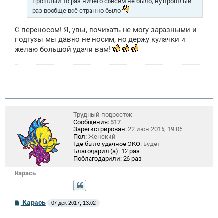
Прошлый то раз ничего совсем не было, ну прошлый
раз вообще всё странно было
С переносом! Я, увы, почихать не могу заразными и
подгузы мы давно не носим, но держу кулачки и
желаю большой удачи вам!
Трудный подросток
Сообщения:
517
Зарегистрирован:
22 июн 2015, 19:05
Пол:
Женский
Где было удачное ЭКО:
Будет
Благодарил (а):
12 раз
Поблагодарили:
26 раз
Карась
С
Карась
07 дек 2017, 13:02
о
о