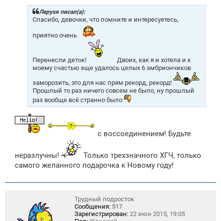
б
щ
Лeрysя писал(а):
е
Спасибо, девочки, что помните и интересуетесь,
н
и
приятно очень
е
Перенесли деток!
Двоих, как я и хотела и к
моему счастью еще удалось целых 6 эмбриончиков
заморозить, это для нас прям рекорд, рекорд!
Прошлый то раз ничего совсем не было, ну прошлый
раз вообще всё странно было
с воссоединением! Будьте
неразлучны!
Только трехзначного ХГЧ, только
самого желанного подарочка к Новому году!
Трудный подросток
Сообщения:
517
Зарегистрирован:
22 июн 2015, 19:05