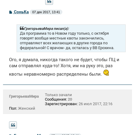
С
СоньKa
07 дек 2017, 13:41
о
о
б
щ
ГригорьеваМира писал(а):
е
Да программа то в Новом году только, с октября
н
говорят вообще местные квоты закончились,
и
отправляют всех желающих в другие города по
е
федеральной! С врачом- да, осталась у ВВ Ерохина.
Ого, я думала, никогда такого не будет, чтобы ПЦ и
сам отправлял куда-то! Хотя, им на руку это, раз
квоты неравномерно распределены были.
Только зачали
ГригорьеваМира
Сообщения:
20
Зарегистрирован:
26 июл 2017, 22:16
Пол:
Женский
С