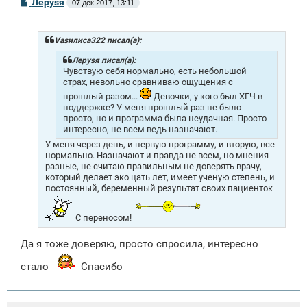
С
Лeрysя
07 дек 2017, 13:11
о
о
б
щ
Vasилиса322 писал(а):
е
н
Лeрysя писал(а):
и
Чувствую себя нормально, есть небольшой
е
страх, невольно сравниваю ощущения с
прошлый разом...
Девочки, у кого был ХГЧ в
поддержке? У меня прошлый раз не было
просто, но и программа была неудачная. Просто
интересно, не всем ведь назначают.
У меня через день, и первую программу, и вторую, все
нормально. Назначают и правда не всем, но мнения
разные, не считаю правильным не доверять врачу,
который делает эко цать лет, имеет ученую степень, и
постоянный, беременный результат своих пациенток
С переносом!
Да я тоже доверяю, просто спросила, интересно
стало
Спасибо