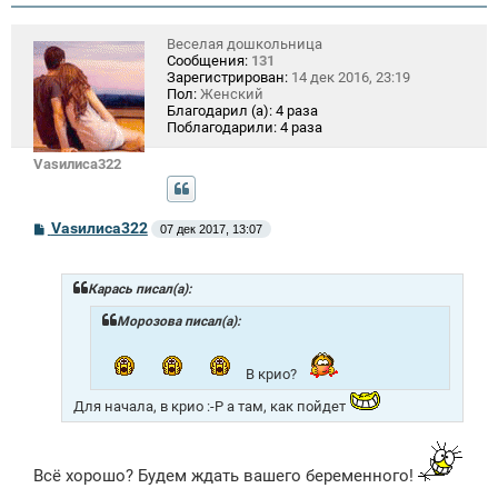
Веселая дошкольница
Сообщения:
131
Зарегистрирован:
14 дек 2016, 23:19
Пол:
Женский
Благодарил (а):
4 раза
Поблагодарили:
4 раза
Vasилиса322
С
Vasилиса322
07 дек 2017, 13:07
о
о
б
щ
Карась писал(а):
е
н
Морозова писал(а):
и
е
В крио?
Для начала, в крио :-P а там, как пойдет
Всё хорошо? Будем ждать вашего беременного!