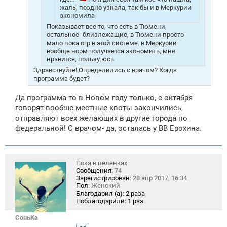
жаль, поздно узнала, так бы и в Меркурии
экономила
Показывает все то, что есть в Тюмени,
остальное- близлежащие, в Тюмени просто
мало пока огр в этой системе. в Меркурии
вообще норм получается экономить, мне
нравится, пользу.юсь
Здравствуйте! Определились с врачом? Когда
программа будет?
Да программа то в Новом году только, с октября
говорят вообще местные квоты закончились,
отправляют всех желающих в другие города по
федеральной! С врачом- да, осталась у ВВ Ерохина.
Пока в пеленках
Сообщения:
74
Зарегистрирован:
28 апр 2017, 16:34
Пол:
Женский
Благодарил (а):
2 раза
Поблагодарили:
1 раз
СоньKa