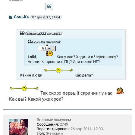
С
СоньKa
07 дек 2017, 14:04
о
о
б
щ
Vasилиса322 писал(а):
е
н
СоньKa писал(а):
и
е
Lniki
,
Как у вас? Ходили к Черепанову?
Анализы прошли в ПЦ? Или после НГ?
Какие люди
Как дела?
Так скоро первый скрининг у нас
Как вы? Какой уже срок?
Впервые замужем
Сообщения:
2749
Зарегистрирован:
26 апр 2011, 12:03
Пол:
Женский