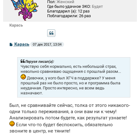
Пол:
Женский
Где было удачное ЭКО:
Будет
Благодарил (а):
12 раз
Поблагодарили:
26 раз
Карась
С
Карась
07 дек 2017, 13:04
о
о
б
щ
Лeрysя писал(а):
е
Чувствую себя нормально, есть небольшой страх,
н
невольно сравниваю ощущения с прошлый разом...
и
Девочки, у кого был ХГЧ в поддержке? У меня
е
прошлый раз не было просто, но и программа была
неудачная. Просто интересно, не всем ведь
назначают.
Был, не сравнивайте сейчас, толка от этого никакого-
одни только переживания, а они вам ни к чему!
Анализировать потом будете, как результат узнаете!
Если что-то будет беспокоить, обязательно
звоните в центр, не тяните!