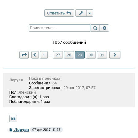
Ответить
Поиск
Расширенный п
1057 сообщений
Страница
29
из
31
1
27
28
29
30
31
…
Пред.
След.
Пока в пеленках
Лeрysя
Сообщения:
64
Зарегистрирован:
29 авг 2017, 07:57
Пол:
Женский
Благодарил (а):
1 раз
Поблагодарили:
1 раз
С
Лeрysя
07 дек 2017, 11:17
о
о