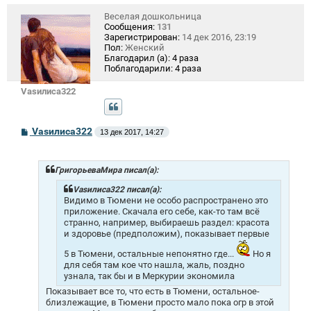
Веселая дошкольница
Сообщения:
131
Зарегистрирован:
14 дек 2016, 23:19
Пол:
Женский
Благодарил (а):
4 раза
Поблагодарили:
4 раза
Vasилиса322
С
Vasилиса322
13 дек 2017, 14:27
о
о
б
щ
ГригорьеваМира писал(а):
е
н
Vasилиса322 писал(а):
и
Видимо в Тюмени не особо распространено это
е
приложение. Скачала его себе, как-то там всё
странно, например, выбираешь раздел: красота
и здоровье (предположим), показывает первые
5 в Тюмени, остальные непонятно где...
Но я
для себя там кое что нашла, жаль, поздно
узнала, так бы и в Меркурии экономила
Показывает все то, что есть в Тюмени, остальное-
близлежащие, в Тюмени просто мало пока огр в этой