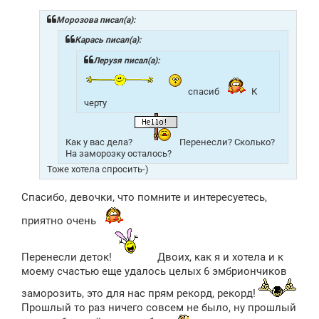
б
щ
Морозова писал(а):
е
н
Карась писал(а):
и
е
Лeрysя писал(а):
спасиб
К
черту
Как у вас дела?
Перенесли? Сколько?
На заморозку осталось?
Тоже хотела спросить-)
Спасибо, девочки, что помните и интересуетесь,
приятно очень
Перенесли деток!
Двоих, как я и хотела и к
моему счастью еще удалось целых 6 эмбриончиков
заморозить, это для нас прям рекорд, рекорд!
Прошлый то раз ничего совсем не было, ну прошлый