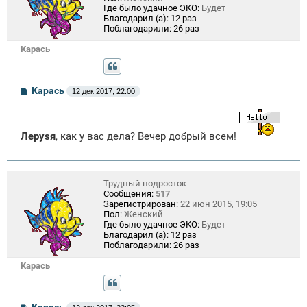
Где было удачное ЭКО:
Будет
Благодарил (а):
12 раз
Поблагодарили:
26 раз
Карась
С
Карась
12 дек 2017, 22:00
о
о
б
щ
Лeрysя
, как у вас дела? Вечер добрый всем!
е
н
и
е
Трудный подросток
Сообщения:
517
Зарегистрирован:
22 июн 2015, 19:05
Пол:
Женский
Где было удачное ЭКО:
Будет
Благодарил (а):
12 раз
Поблагодарили:
26 раз
Карась
С