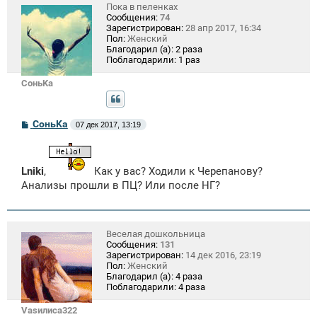
Пока в пеленках
Сообщения:
74
Зарегистрирован:
28 апр 2017, 16:34
Пол:
Женский
Благодарил (а):
2 раза
Поблагодарили:
1 раз
СоньKa
С
СоньKa
07 дек 2017, 13:19
о
о
б
щ
Lniki
,
Как у вас? Ходили к Черепанову?
е
н
Анализы прошли в ПЦ? Или после НГ?
и
е
Веселая дошкольница
Сообщения:
131
Зарегистрирован:
14 дек 2016, 23:19
Пол:
Женский
Благодарил (а):
4 раза
Поблагодарили:
4 раза
Vasилиса322