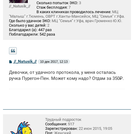
Сколько попыток ЭКО:
3
//_Natusik_//
Стаж бесплодия:
7
В каких клиниках проводилось лечение:
МЦ
"Малыш" г.Тюмень, ОВРТ г.Ханты-Мансийск, МЦ "Семья" г.Уфа.
Где было удачное ЭКО:
МЦ "Семья" г.Уфа, врач Громенко Ю.Ю.
Сколько у вас детей:
2
Благодарил (а):
447 раз
Поблагодарили:
542 раза
С
//_Natusik_//
10 дек 2017, 12:13
о
о
Девочки, от удачного протокола, у меня осталась
б
щ
ручка Пурегон-Пен. Может кому надо? Отдам за 350₽.
е
н
и
е
Трудный подросток
Сообщения:
517
Зарегистрирован:
22 июн 2015, 19:05
Пол:
Женский