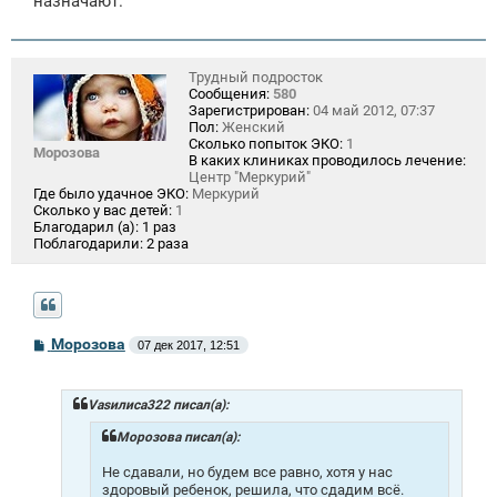
назначают.
Трудный подросток
Сообщения:
580
Зарегистрирован:
04 май 2012, 07:37
Пол:
Женский
Сколько попыток ЭКО:
1
Морозова
В каких клиниках проводилось лечение:
Центр "Меркурий"
Где было удачное ЭКО:
Меркурий
Сколько у вас детей:
1
Благодарил (а):
1 раз
Поблагодарили:
2 раза
С
Морозова
07 дек 2017, 12:51
о
о
б
щ
Vasилиса322 писал(а):
е
н
Морозова писал(а):
и
е
Не сдавали, но будем все равно, хотя у нас
здоровый ребенок, решила, что сдадим всё.