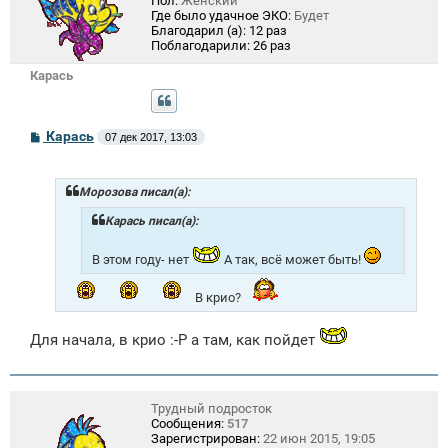
Пол:
Женский
Где было удачное ЭКО:
Будет
Благодарил (а):
12 раз
Поблагодарили:
26 раз
Карась
С
Карась
07 дек 2017, 13:03
о
о
б
щ
Морозова писал(а):
е
н
Карась писал(а):
и
е
В этом году- нет
А так, всё может быть!
В крио?
Для начала, в крио :-P а там, как пойдет
Трудный подросток
Сообщения:
517
Зарегистрирован:
22 июн 2015, 19:05