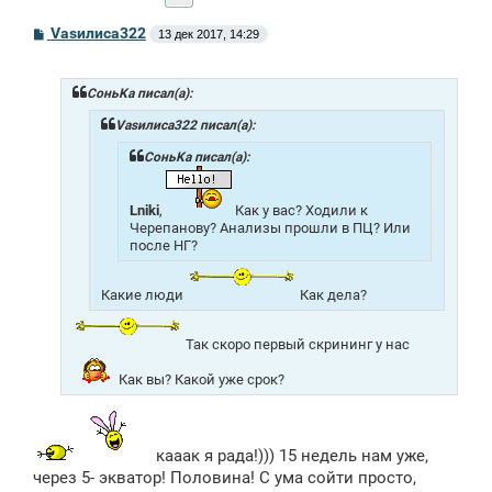
С
Vasилиса322
13 дек 2017, 14:29
о
о
б
щ
СоньKa писал(а):
е
н
Vasилиса322 писал(а):
и
е
СоньKa писал(а):
Lniki
,
Как у вас? Ходили к
Черепанову? Анализы прошли в ПЦ? Или
после НГ?
Какие люди
Как дела?
Так скоро первый скрининг у нас
Как вы? Какой уже срок?
кааак я рада!))) 15 недель нам уже,
через 5- экватор! Половина! С ума сойти просто,