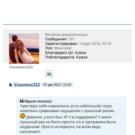
Веселая дошкольница
Сообщения:
131
Зарегистрирован:
14 дек 2016, 23:19
Пол:
Женский
Благодарил (а):
4 раза
Поблагодарили:
4 раза
Vasилиса322
С
Vasилиса322
07 дек 2017, 13:10
о
о
б
щ
Лeрysя писал(а):
е
Чувствую себя нормально, есть небольшой страх,
н
невольно сравниваю ощущения с прошлый разом...
и
Девочки, у кого был ХГЧ в поддержке? У меня
е
прошлый раз не было просто, но и программа была
неудачная. Просто интересно, не всем ведь
назначают.