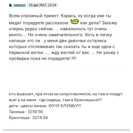
С
нинан
13 дек 2017, 12:14
о
о
Всем огромный привет. Карась, ну когда уже ты
б
щ
медят порадуете рассказом.
как дела? Захожу
е
очернь редко сейчас. ... навалилось тут очень
н
и
много.... Не очень замечательного. Хоть в личку
е
напиши что ли . у меня две девочки остались
которых отслеживаю так сказать ты и еще одна с
пермской ветки ..... жду вестей от вас .... Не ухожу с
пробирки пока не порадуете! !!!!
кто вывозит, при этом не сопротивляется, на том и поедут
все! а на меня - где сядешь, там и брякнешься!!!
дети - цветы жизни. ХОЧУ КЛУМБУ!!!
Танюша - 3250-50
Кристюша - 3274-54