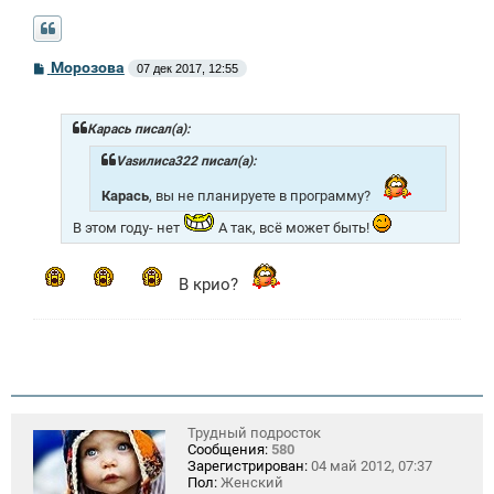
С
Морозова
07 дек 2017, 12:55
о
о
б
щ
Карась писал(а):
е
н
Vasилиса322 писал(а):
и
е
Карась
, вы не планируете в программу?
В этом году- нет
А так, всё может быть!
В крио?
Трудный подросток
Сообщения:
580
Зарегистрирован:
04 май 2012, 07:37
Пол:
Женский