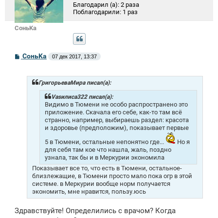
Благодарил (а):
2 раза
Поблагодарили:
1 раз
СоньKa
С
СоньKa
07 дек 2017, 13:37
о
о
б
щ
ГригорьеваМира писал(а):
е
н
Vasилиса322 писал(а):
и
Видимо в Тюмени не особо распространено это
е
приложение. Скачала его себе, как-то там всё
странно, например, выбираешь раздел: красота
и здоровье (предположим), показывает первые
5 в Тюмени, остальные непонятно где...
Но я
для себя там кое что нашла, жаль, поздно
узнала, так бы и в Меркурии экономила
Показывает все то, что есть в Тюмени, остальное-
близлежащие, в Тюмени просто мало пока огр в этой
системе. в Меркурии вообще норм получается
экономить, мне нравится, пользу.юсь
Здравствуйте! Определились с врачом? Когда