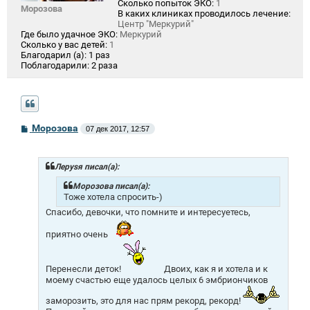
Сколько попыток ЭКО:
1
Морозова
В каких клиниках проводилось лечение:
Центр "Меркурий"
Где было удачное ЭКО:
Меркурий
Сколько у вас детей:
1
Благодарил (а):
1 раз
Поблагодарили:
2 раза
С
Морозова
07 дек 2017, 12:57
о
о
б
щ
Лeрysя писал(а):
е
н
Морозова писал(а):
и
Тоже хотела спросить-)
е
Спасибо, девочки, что помните и интересуетесь,
приятно очень
Перенесли деток!
Двоих, как я и хотела и к
моему счастью еще удалось целых 6 эмбриончиков
заморозить, это для нас прям рекорд, рекорд!