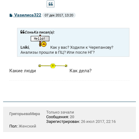
С
Vasилиса322
07 дек 2017, 13:20
о
о
б
щ
СоньKa писал(а):
е
н
и
Lniki
,
Как у вас? Ходили к Черепанову?
е
Анализы прошли в ПЦ? Или после НГ?
Какие люди
Как дела?
Только зачали
ГригорьеваМира
Сообщения:
20
Зарегистрирован:
26 июл 2017, 22:16
Пол:
Женский