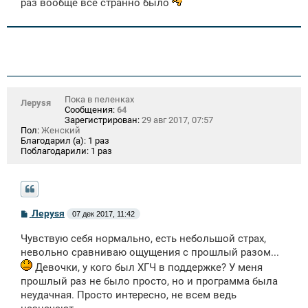
раз вообще всё странно было
Пока в пеленках
Лeрysя
Сообщения:
64
Зарегистрирован:
29 авг 2017, 07:57
Пол:
Женский
Благодарил (а):
1 раз
Поблагодарили:
1 раз
С
Лeрysя
07 дек 2017, 11:42
о
о
Чувствую себя нормально, есть небольшой страх,
б
щ
невольно сравниваю ощущения с прошлый разом...
е
Девочки, у кого был ХГЧ в поддержке? У меня
н
и
прошлый раз не было просто, но и программа была
е
неудачная. Просто интересно, не всем ведь