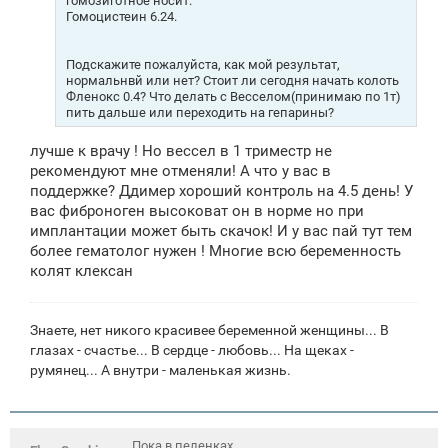
гомозиготное носит.
Гомоцистеин 6.24.
Подскажите пожалуйста, как мой результат,
нормальнвй или нет? Стоит ли сегодня начать колоть
Фленокс 0.4? Что делать с Весселом(принимаю по 1т)
пить дальше или переходить на гепарины?
лучше к врачу ! Но вессел в 1 триместр не
рекомендуют мне отменяли! А что у вас в
поддержке? Ддимер хороший контроль на 4.5 день! У
вас фиброноген высоковат он в норме но при
имплантации может быть скачок! И у вас пай тут тем
более гематолог нужен ! Многие всю беременность
колят клексан
Знаете, нет никого красивее беременной женщины... В
глазах - счастье... В сердце - любовь... На щеках -
румянец... А внутри - маленькая жизнь.
Пока в пеленках