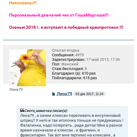
Николавны!!!
Персональный девчачий чих от ГошиМаргоши!!!
Осенью 2018 г. я вступают в победный криопротокол !!!
Спелая ягодка
Сообщения:
4975
Зарегистрирован:
17 май 2015, 17:36
Пол:
Женский
Стаж бесплодия:
8
Благодарил (а):
610 раз
Поблагодарили:
615 раз
Лена79
С
Лена79
03 дек 2017, 11:24
о
о
б
щ
Света_мамочка писал(а):
е
Лена79 , а зачем клексан переливать в инсулиновый
н
шприц? У него и так иголочка тоньше не придумаешь !
и
Фаталинка, надо потерпеть , ради деток! Мне в разное
е
время назначали и клексан , и фрагмин, и
фраксипарин. Так вот мне терпимо на клексане , а