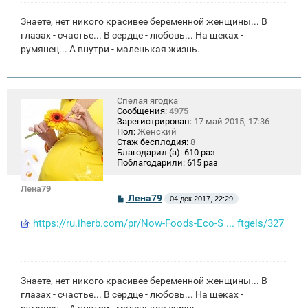
Знаете, нет никого красивее беременной женщины... В
глазах - счастье... В сердце - любовь... На щеках -
румянец... А внутри - маленькая жизнь.
Спелая ягодка
Сообщения:
4975
Зарегистрирован:
17 май 2015, 17:36
Пол:
Женский
Стаж бесплодия:
8
Благодарил (а):
610 раз
Поблагодарили:
615 раз
Лена79
С
Лена79
04 дек 2017, 22:29
о
о
https://ru.iherb.com/pr/Now-Foods-Eco-S ... ftgels/327
б
щ
е
н
и
е
Знаете, нет никого красивее беременной женщины... В
глазах - счастье... В сердце - любовь... На щеках -
румянец... А внутри - маленькая жизнь.