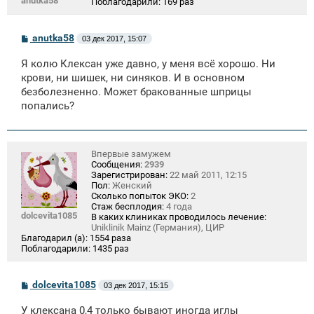
anutka58
Поблагодарили:
169 раз
С
anutka58
03 дек 2017, 15:07
о
о
Я колю Клексан уже давно, у меня всё хорошо. Ни
б
щ
крови, ни шишек, ни синяков. И в основном
е
безболезненно. Может бракованные шприцы
н
попались?
и
е
Впервые замужем
Сообщения:
2939
Зарегистрирован:
22 май 2011, 12:15
Пол:
Женский
Сколько попыток ЭКО:
2
Стаж бесплодия:
4 года
dolcevita1085
В каких клиниках проводилось лечение:
Uniklinik Mainz (Германия), ЦИР
Благодарил (а):
1554 раза
Поблагодарили:
1435 раз
С
dolcevita1085
03 дек 2017, 15:15
о
о
У клексана 0,4 только бывают иногда иглы
б