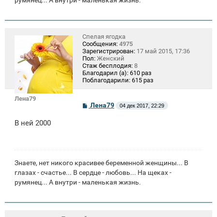
Спелая ягодка
Сообщения:
4975
Зарегистрирован:
17 май 2015, 17:36
Пол:
Женский
Стаж бесплодия:
8
Благодарил (а):
610 раз
Поблагодарили:
615 раз
Лена79
С
Лена79
04 дек 2017, 22:29
о
о
В ней 2000
б
щ
е
н
и
е
Знаете, нет никого красивее беременной женщины... В
глазах - счастье... В сердце - любовь... На щеках -
румянец... А внутри - маленькая жизнь.