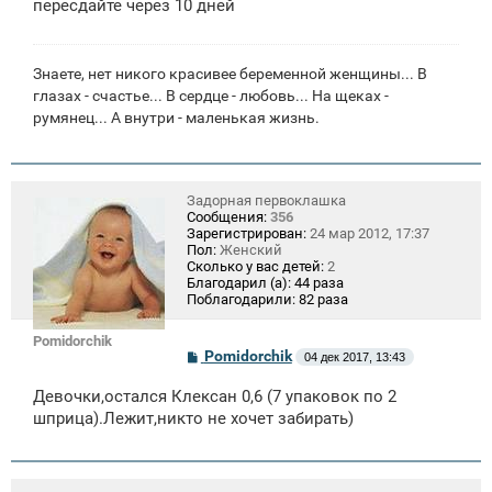
щ
пересдайте через 10 дней
е
н
и
е
Знаете, нет никого красивее беременной женщины... В
глазах - счастье... В сердце - любовь... На щеках -
румянец... А внутри - маленькая жизнь.
Задорная первоклашка
Сообщения:
356
Зарегистрирован:
24 мар 2012, 17:37
Пол:
Женский
Сколько у вас детей:
2
Благодарил (а):
44 раза
Поблагодарили:
82 раза
Pomidorchik
С
Pomidorchik
04 дек 2017, 13:43
о
о
Девочки,остался Клексан 0,6 (7 упаковок по 2
б
щ
шприца).Лежит,никто не хочет забирать)
е
н
и
е