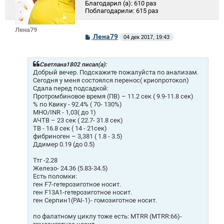
Благодарил (а):
610 раз
Поблагодарили:
615 раз
Лена79
С
Лена79
04 дек 2017, 19:43
о
о
б
щ
Светлана1802 писал(а):
е
Добрый вечер. Подскажите пожалуйста по анализам.
н
Сегодня у меня состоялся перенос( криопротокол)
и
Сдала перед подсадкой:
е
Протромбиновое время (ПВ) – 11.2 сек ( 9.9-11.8 сек)
% по Квику - 92.4% ( 70- 130%)
МНО/INR - 1,03( до 1)
АЧТВ – 23 сек ( 22.7- 31.8 сек)
ТВ - 16.8 сек ( 14 - 21сек)
фибриноген – 3,381 ( 1.8 - 3.5)
Ддимер 0.19 (до 0.5)
Ттг -2.28
Железо- 24.36 (5.83-34.5)
Есть поломки:
ген F7-гетерозиготное носит.
ген F13A1-гетерозиготное носит.
ген Серпин1(PAI-1)- гомозиготное носит.
по фалатному циклу тоже есть: MTRR (MTRR:66)-