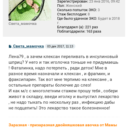
Зарегистрирован:
23 янв 2016, 09:42
Пол:
Женский
Сколько попыток ЭКО:
3
Стаж бесплодия:
8
Где было удачное ЭКО:
Будет в 2018
г.
Света_мамочка
Благодарил (а):
221 раз
Поблагодарили:
163 раза
С
Света_мамочка
03 дек 2017, 11:13
о
о
Лена79 , а зачем клексан переливать в инсулиновый
б
щ
шприц? У него и так иголочка тоньше не придумаешь
е
! Фаталинка, надо потерпеть , ради деток! Мне в
н
разное время назначали и клексан , и фрагмин, и
и
е
фраксипарин. Так вот мне терпимо на клексане , а
остальные препараты болючие до слез!
И как м/с с многолетним стажем прошу тебя , собери
живот в складку, введи иголку и выпустил лекарство
, не надо тыкать по нескольку раз , инфекцию дабы
не подцепить! Это лекарство такое болезненное!
Заразная - призаразная двойняшковая авочка от Мамы