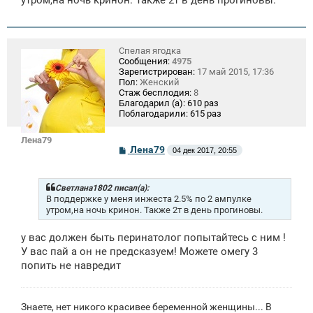
е
н
и
е
Спелая ягодка
Сообщения:
4975
Зарегистрирован:
17 май 2015, 17:36
Пол:
Женский
Стаж бесплодия:
8
Благодарил (а):
610 раз
Поблагодарили:
615 раз
Лена79
С
Лена79
04 дек 2017, 20:55
о
о
б
щ
Светлана1802 писал(а):
е
В поддержке у меня инжеста 2.5% по 2 ампулке
н
утром,на ночь кринон. Также 2т в день прогиновы.
и
е
у вас должен быть перинатолог попытайтесь с ним !
У вас пай а он не предсказуем! Можете омегу 3
попить не навредит
Знаете, нет никого красивее беременной женщины... В