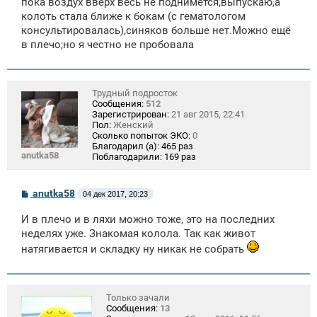
пока воздух вверх весь не поднимется,выпускаю,а
колоть стала ближе к бокам (с гематологом
консультировалась),синяков больше нет.Можно ещё
в плечо;но я честно не пробовала
Трудный подросток
Сообщения:
512
Зарегистрирован:
21 авг 2015, 22:41
Пол:
Женский
Сколько попыток ЭКО:
0
Благодарил (а):
465 раз
anutka58
Поблагодарили:
169 раз
С
anutka58
04 дек 2017, 20:23
о
о
И в плечо и в ляхи можно тоже, это на последних
б
щ
неделях уже. Знакомая колола. Так как живот
е
натягивается и складку ну никак не собрать
н
и
е
Только зачали
Сообщения:
13