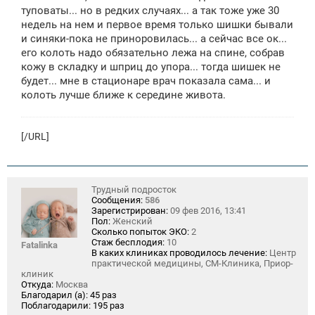
щ
туповаты... но в редких случаях... а так тоже уже 30
е
недель на нем и первое время только шишки бывали
н
и синяки-пока не приноровилась... а сейчас все ок...
и
е
его колоть надо обязательно лежа на спине, собрав
кожу в складку и шприц до упора... тогда шишек не
будет... мне в стационаре врач показала сама... и
колоть лучше ближе к середине живота.
[/URL]
Трудный подросток
Сообщения:
586
Зарегистрирован:
09 фев 2016, 13:41
Пол:
Женский
Сколько попыток ЭКО:
2
Стаж бесплодия:
10
Fatalinka
В каких клиниках проводилось лечение:
Центр
практической медицины, СМ-Клиника, Приор-
клиник
Откуда:
Москва
Благодарил (а):
45 раз
Поблагодарили:
195 раз