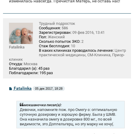
изменилась навсегда. Пречистая Матерь, не оставь нас!
Трудный подросток
Сообщения:
586
Зарегистрирован:
09 фев 2016, 13:41
Пол:
Женский
Сколько попыток ЭКО:
2
Стаж бесплодия:
10
Fatalinka
В каких клиниках проводилось лечение:
Центр
практической медицины, СМ-Клиника, Приор-
клиник
Откуда:
Москва
Благодарил (а):
45 раз
Поблагодарили:
195 раз
С
Fatalinka
05 дек 2017, 18:28
о
о
б
щ
мокшаночка писал(а):
е
Девочки, напомните пож. про Омегу-з: оптимальную
н
суточную дозировку и хорошую фирму. Была у ШМВ.
и
Она назначила омегу в дозировке 800 мг., по всей
е
видимости, это Доппельгерц, но эту марку не хочу(.