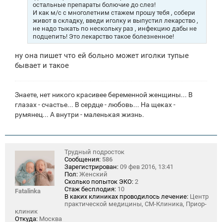
остальные препараты болючие до слез!
И как м/с с многолетним стажем прошу тебя , собери
живот в складку, введи иголку и выпустил лекарство ,
не надо тыкать по нескольку раз , инфекцию дабы не
подцепить! Это лекарство такое болезненное!
ну она пишет что ей больно может иголки тупые
бывает и такое
Знаете, нет никого красивее беременной женщины... В
глазах - счастье... В сердце - любовь... На щеках -
румянец... А внутри - маленькая жизнь.
Трудный подросток
Сообщения:
586
Зарегистрирован:
09 фев 2016, 13:41
Пол:
Женский
Сколько попыток ЭКО:
2
Стаж бесплодия:
10
Fatalinka
В каких клиниках проводилось лечение:
Центр
практической медицины, СМ-Клиника, Приор-
клиник
Откуда:
Москва