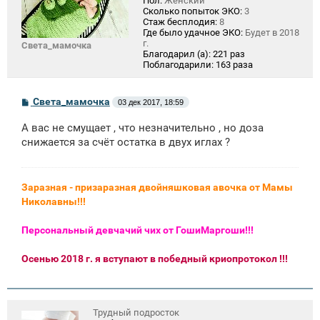
Пол:
Женский
Сколько попыток ЭКО:
3
Стаж бесплодия:
8
Где было удачное ЭКО:
Будет в 2018
г.
Света_мамочка
Благодарил (а):
221 раз
Поблагодарили:
163 раза
С
Света_мамочка
03 дек 2017, 18:59
о
о
А вас не смущает , что незначительно , но доза
б
щ
снижается за счёт остатка в двух иглах ?
е
н
и
е
Заразная - призаразная двойняшковая авочка от Мамы
Николавны!!!
Персональный девчачий чих от ГошиМаргоши!!!
Осенью 2018 г. я вступают в победный криопротокол !!!
Трудный подросток