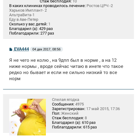
Стаж бесплодия:
10
В каких клиниках проводилось лечение:
Ростов ЦРЧ -2
Харьков Имплант- 2
АльтраВита-1
Еду в Аве-Петер
Сколько у вас детей:
1
Благодарил (а):
429 раз
Поблагодарили:
277 раз
С
EVA444
04 дек 2017, 08:56
о
о
Я не чего не колю , на 9дпп был в норме , а на 12
б
щ
ниже нормы , вроде сейчас читаю в инете что такое
е
редко но бывает и если не сильно низкий то все
н
норм
и
е
Спелая ягодка
Сообщения:
4975
Зарегистрирован:
17 май 2015, 17:36
Пол:
Женский
Стаж бесплодия:
8
Благодарил (а):
610 раз
Поблагодарили:
615 раз