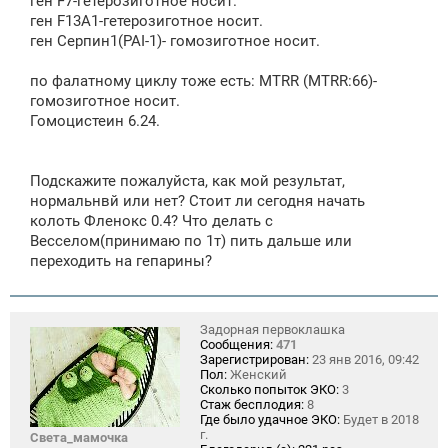
ген F7-гетерозиготное носит.
ген F13A1-гетерозиготное носит.
ген Серпин1(PAI-1)- гомозиготное носит.
по фалатному циклу тоже есть: MTRR (MTRR:66)-
гомозиготное носит.
Гомоцистеин 6.24.
Подскажите пожалуйста, как мой результат,
нормальнвй или нет? Стоит ли сегодня начать
колоть Фленокс 0.4? Что делать с
Весселом(принимаю по 1т) пить дальше или
переходить на гепарины?
Задорная первоклашка
Сообщения:
471
Зарегистрирован:
23 янв 2016, 09:42
Пол:
Женский
Сколько попыток ЭКО:
3
Стаж бесплодия:
8
Где было удачное ЭКО:
Будет в 2018
г.
Света_мамочка