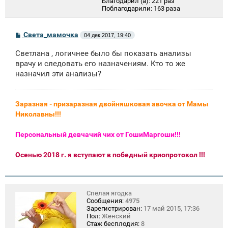
Благодарил (а):
221 раз
Поблагодарили:
163 раза
С
Света_мамочка
04 дек 2017, 19:40
о
о
Светлана , логичнее было бы показать анализы
б
щ
врачу и следовать его назначениям. Кто то же
е
назначил эти анализы?
н
и
е
Заразная - призаразная двойняшковая авочка от Мамы
Николавны!!!
Персональный девчачий чих от ГошиМаргоши!!!
Осенью 2018 г. я вступают в победный криопротокол !!!
Спелая ягодка
Сообщения:
4975
Зарегистрирован:
17 май 2015, 17:36
Пол:
Женский
Стаж бесплодия:
8