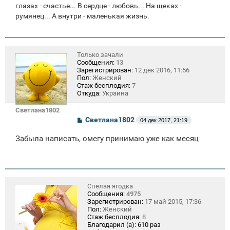
глазах - счастье... В сердце - любовь... На щеках -
румянец... А внутри - маленькая жизнь.
Только зачали
Сообщения:
13
Зарегистрирован:
12 дек 2016, 11:56
Пол:
Женский
Стаж бесплодия:
7
Откуда:
Украина
Светлана1802
С
Светлана1802
04 дек 2017, 21:19
о
о
Забыла написать, омегу принимаю уже как месяц
б
щ
е
н
и
е
Спелая ягодка
Сообщения:
4975
Зарегистрирован:
17 май 2015, 17:36
Пол:
Женский
Стаж бесплодия:
8
Благодарил (а):
610 раз