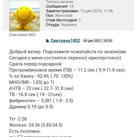
Только зачали
Сообщения:
13
Зарегистрирован:
12 дек 2016, 11:56
Пол:
Женский
Стаж бесплодия:
7
Откуда:
Украина
Светлана1802
С
Светлана1802
04 дек 2017, 19:28
о
о
Добрый вечер. Подскажите пожалуйста по анализам.
б
щ
Сегодня у меня состоялся перенос( криопротокол)
е
Сдала перед подсадкой:
н
Протромбиновое время (ПВ) – 11.2 сек ( 9.9-11.8 сек)
и
е
% по Квику - 92.4% ( 70- 130%)
МНО/INR - 1,03( до 1)
АЧТВ – 23 сек ( 22.7- 31.8 сек)
ТВ - 16.8 сек ( 14 - 21сек)
фибриноген – 3,381 ( 1.8 - 3.5)
Ддимер 0.19 (до 0.5)
Ттг -2.28
Железо- 24.36 (5.83-34.5)
Есть поломки: