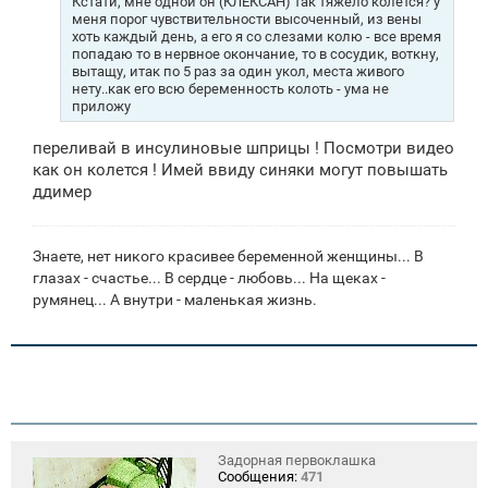
Кстати, мне одной он (КЛЕКСАН) так тяжело колется? у
н
меня порог чувствительности высоченный, из вены
и
хоть каждый день, а его я со слезами колю - все время
е
попадаю то в нервное окончание, то в сосудик, воткну,
вытащу, итак по 5 раз за один укол, места живого
нету..как его всю беременность колоть - ума не
приложу
переливай в инсулиновые шприцы ! Посмотри видео
как он колется ! Имей ввиду синяки могут повышать
ддимер
Знаете, нет никого красивее беременной женщины... В
глазах - счастье... В сердце - любовь... На щеках -
румянец... А внутри - маленькая жизнь.
Задорная первоклашка
Сообщения:
471