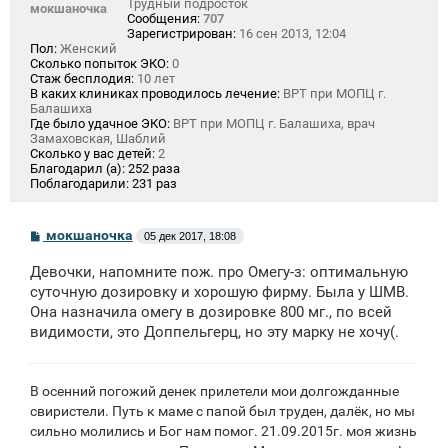
Трудный подросток
мокшаночка
Сообщения:
707
Зарегистрирован:
16 сен 2013, 12:04
Пол:
Женский
Сколько попыток ЭКО:
0
Стаж бесплодия:
10 лет
В каких клиниках проводилось лечение:
ВРТ при МОПЦ г.
Балашиха
Где было удачное ЭКО:
ВРТ при МОПЦ г. Балашиха, врач
Замаховская, Шаблий
Сколько у вас детей:
2
Благодарил (а):
252 раза
Поблагодарили:
231 раз
С
мокшаночка
05 дек 2017, 18:08
о
о
Девочки, напомните пож. про Омегу-з: оптимальную
б
щ
суточную дозировку и хорошую фирму. Была у ШМВ.
е
Она назначила омегу в дозировке 800 мг., по всей
н
видимости, это Доппельгерц, но эту марку не хочу(.
и
е
В осенний погожий денек прилетели мои долгожданные
свиристели. Путь к маме с папой был труден, далёк, но мы
сильно молились и Бог нам помог. 21.09.2015г. моя жизнь