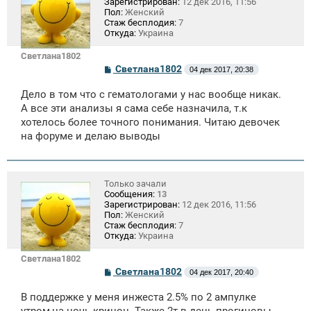
Зарегистрирован:
12 дек 2016, 11:56
Пол:
Женский
Стаж бесплодия:
7
Откуда:
Украина
Светлана1802
С
Светлана1802
04 дек 2017, 20:38
о
о
Дело в том что с гематологами у нас вообще никак.
б
щ
А все эти анализы я сама себе назначила, т.к
е
хотелось более точного понимания. Читаю девочек
н
на форуме и делаю выводы
и
е
Только зачали
Сообщения:
13
Зарегистрирован:
12 дек 2016, 11:56
Пол:
Женский
Стаж бесплодия:
7
Откуда:
Украина
Светлана1802
С
Светлана1802
04 дек 2017, 20:40
о
о
В поддержке у меня инжеста 2.5% по 2 ампулке
б
щ
утром,на ночь кринон. Также 2т в день прогиновы.