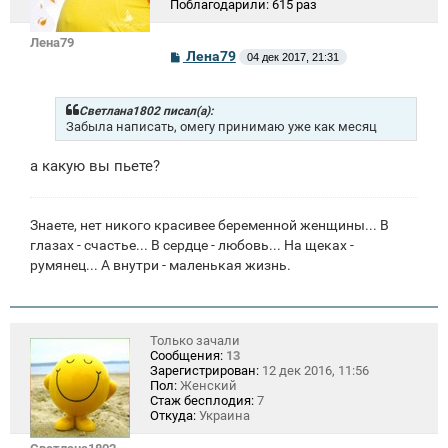
Поблагодарили:
615 раз
Лена79
С
Лена79
04 дек 2017, 21:31
о
о
б
щ
Светлана1802 писал(а):
е
Забыла написать, омегу принимаю уже как месяц
н
и
а какую вы пьете?
е
Знаете, нет никого красивее беременной женщины... В
глазах - счастье... В сердце - любовь... На щеках -
румянец... А внутри - маленькая жизнь.
Только зачали
Сообщения:
13
Зарегистрирован:
12 дек 2016, 11:56
Пол:
Женский
Стаж бесплодия:
7
Откуда:
Украина