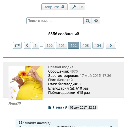
Закрыто
Поиск
Расширенный п
5356 сообщений
Страница
152
из
154
1
150
151
152
153
154
…
Пред.
След.
Спелая ягодка
Сообщения:
4975
Зарегистрирован:
17 май 2015, 17:36
Пол:
Женский
Стаж бесплодия:
8
Благодарил (а):
610 раз
Поблагодарили:
615 раз
Лена79
С
Лена79
01 дек 2017, 22:22
о
о
б
щ
Fatalinka писал(а):
е