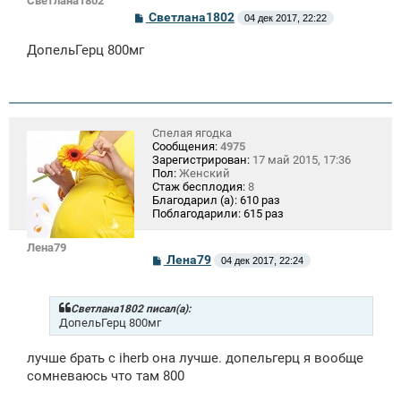
Светлана1802
С
Светлана1802
04 дек 2017, 22:22
о
о
ДопельГерц 800мг
б
щ
е
н
и
е
Спелая ягодка
Сообщения:
4975
Зарегистрирован:
17 май 2015, 17:36
Пол:
Женский
Стаж бесплодия:
8
Благодарил (а):
610 раз
Поблагодарили:
615 раз
Лена79
С
Лена79
04 дек 2017, 22:24
о
о
б
щ
Светлана1802 писал(а):
е
ДопельГерц 800мг
н
и
лучше брать с iherb она лучше. допельгерц я вообще
е
сомневаюсь что там 800