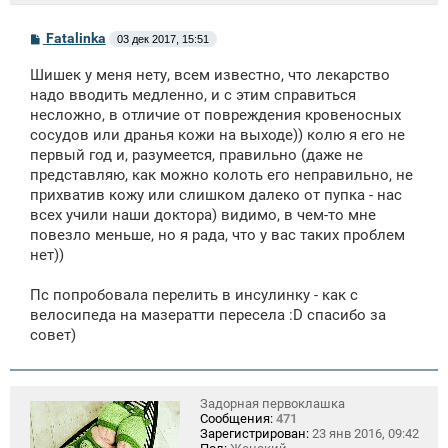
С
Fatalinka
03 дек 2017, 15:51
о
о
Шишек у меня нету, всем известно, что лекарство
б
щ
надо вводить медленно, и с этим справиться
е
несложно, в отличие от повреждения кровеносных
н
сосудов или дранья кожи на выходе)) колю я его не
и
е
первый год и, разумеется, правильно (даже не
представляю, как можно колоть его неправильно, не
прихватив кожу или слишком далеко от пупка - нас
всех учили наши доктора) видимо, в чем-то мне
повезло меньше, но я рада, что у вас таких проблем
нет))
Пс попробовала перелить в инсулинку - как с
велосипеда на мазератти пересела :D спасибо за
совет)
Задорная первоклашка
Сообщения:
471
Зарегистрирован:
23 янв 2016, 09:42