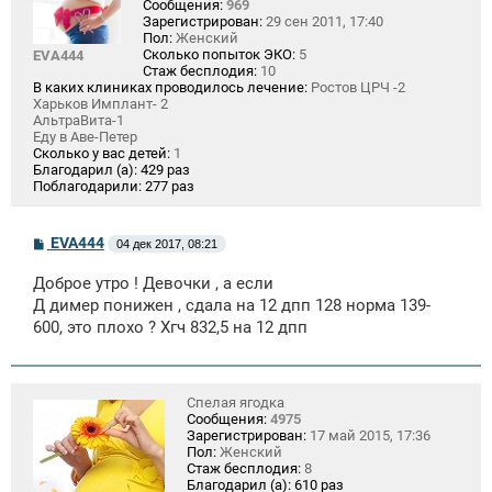
Сообщения:
969
Зарегистрирован:
29 сен 2011, 17:40
Пол:
Женский
Сколько попыток ЭКО:
5
EVA444
Стаж бесплодия:
10
В каких клиниках проводилось лечение:
Ростов ЦРЧ -2
Харьков Имплант- 2
АльтраВита-1
Еду в Аве-Петер
Сколько у вас детей:
1
Благодарил (а):
429 раз
Поблагодарили:
277 раз
С
EVA444
04 дек 2017, 08:21
о
о
Доброе утро ! Девочки , а если
б
щ
Д димер понижен , сдала на 12 дпп 128 норма 139-
е
600, это плохо ? Хгч 832,5 на 12 дпп
н
и
е
Спелая ягодка
Сообщения:
4975
Зарегистрирован:
17 май 2015, 17:36
Пол:
Женский
Стаж бесплодия:
8
Благодарил (а):
610 раз