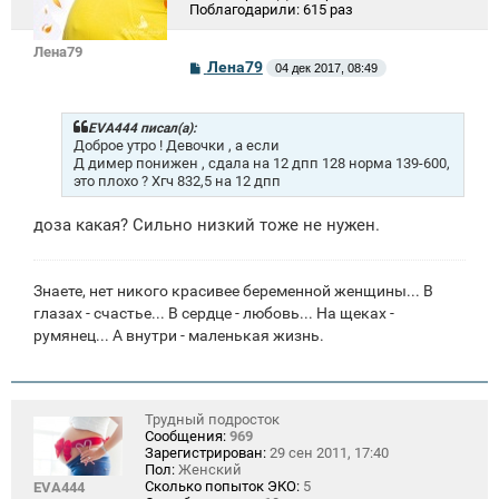
Поблагодарили:
615 раз
Лена79
С
Лена79
04 дек 2017, 08:49
о
о
б
щ
EVA444 писал(а):
е
Доброе утро ! Девочки , а если
н
Д димер понижен , сдала на 12 дпп 128 норма 139-600,
и
это плохо ? Хгч 832,5 на 12 дпп
е
доза какая? Сильно низкий тоже не нужен.
Знаете, нет никого красивее беременной женщины... В
глазах - счастье... В сердце - любовь... На щеках -
румянец... А внутри - маленькая жизнь.
Трудный подросток
Сообщения:
969
Зарегистрирован:
29 сен 2011, 17:40
Пол:
Женский
Сколько попыток ЭКО:
5
EVA444