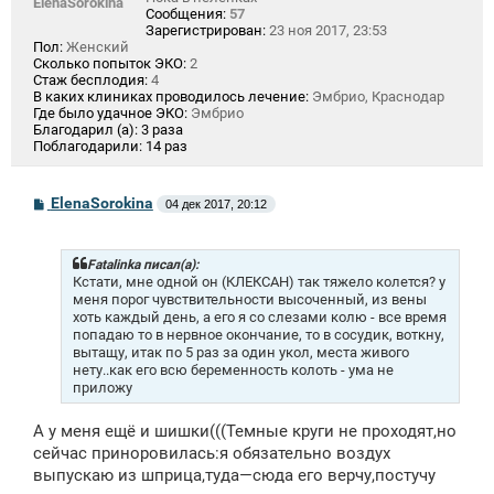
ElenaSorokina
Сообщения:
57
Зарегистрирован:
23 ноя 2017, 23:53
Пол:
Женский
Сколько попыток ЭКО:
2
Стаж бесплодия:
4
В каких клиниках проводилось лечение:
Эмбрио, Краснодар
Где было удачное ЭКО:
Эмбрио
Благодарил (а):
3 раза
Поблагодарили:
14 раз
С
ElenaSorokina
04 дек 2017, 20:12
о
о
б
щ
Fatalinka писал(а):
е
Кстати, мне одной он (КЛЕКСАН) так тяжело колется? у
н
меня порог чувствительности высоченный, из вены
и
хоть каждый день, а его я со слезами колю - все время
е
попадаю то в нервное окончание, то в сосудик, воткну,
вытащу, итак по 5 раз за один укол, места живого
нету..как его всю беременность колоть - ума не
приложу
А у меня ещё и шишки(((Темные круги не проходят,но
сейчас приноровилась:я обязательно воздух
выпускаю из шприца,туда—сюда его верчу,постучу