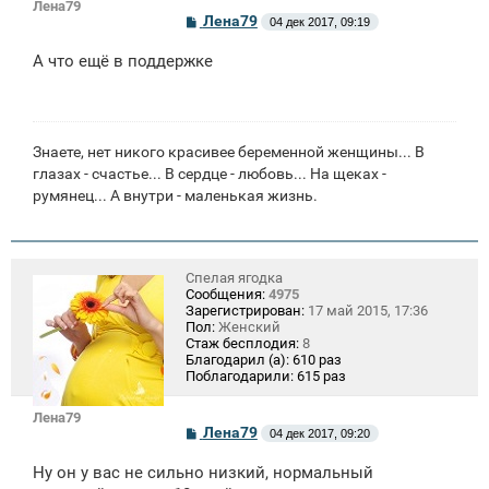
Лена79
С
Лена79
04 дек 2017, 09:19
о
о
А что ещё в поддержке
б
щ
е
н
и
е
Знаете, нет никого красивее беременной женщины... В
глазах - счастье... В сердце - любовь... На щеках -
румянец... А внутри - маленькая жизнь.
Спелая ягодка
Сообщения:
4975
Зарегистрирован:
17 май 2015, 17:36
Пол:
Женский
Стаж бесплодия:
8
Благодарил (а):
610 раз
Поблагодарили:
615 раз
Лена79
С
Лена79
04 дек 2017, 09:20
о
о
Ну он у вас не сильно низкий, нормальный
б