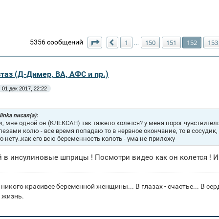
Страница
152
из
154
5356 сообщений
1
150
151
152
153
…
Пред.
таз (Д-Димер, ВА, АФС и пр.)
01 дек 2017, 22:22
linka писал(а):
и, мне одной он (КЛЕКСАН) так тяжело колется? у меня порог чувствител
слезами колю - все время попадаю то в нервное окончание, то в сосудик, 
о нету..как его всю беременность колоть - ума не приложу
 в инсулиновые шприцы ! Посмотри видео как он колется ! 
 никого красивее беременной женщины... В глазах - счастье... В серд
 жизнь.