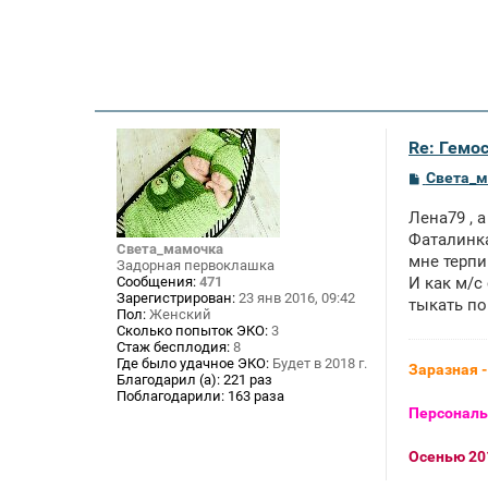
Re: Гемос
С
Света_
о
о
Лена79 , 
б
щ
Фаталинка
Света_мамочка
е
мне терпи
Задорная первоклашка
н
Сообщения:
471
И как м/с
и
Зарегистрирован:
23 янв 2016, 09:42
е
тыкать по
Пол:
Женский
Сколько попыток ЭКО:
3
Стаж бесплодия:
8
Где было удачное ЭКО:
Будет в 2018 г.
Заразная 
Благодарил (а):
221 раз
Поблагодарили:
163 раза
Персональ
Осенью 201