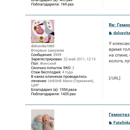
Поблагодарили:
169 раз
Re: Гемос
С
dolcevit
о
о
У клексан
б
dolcevita1085
щ
время тол
Впервые замужем
е
Сообщения:
2939
на спине,
н
Зарегистрирован:
22 май 2011, 12:15
колоть лу
и
Пол:
Женский
е
Сколько попыток ЭКО:
2
Стаж бесплодия:
4 года
В каких клиниках проводилось
[/URL]
лечение:
Uniklinik Mainz (Германия),
ЦИР
Благодарил (а):
1554 раза
Поблагодарили:
1435 раз
Гемостаз 
С
Fatalink
о