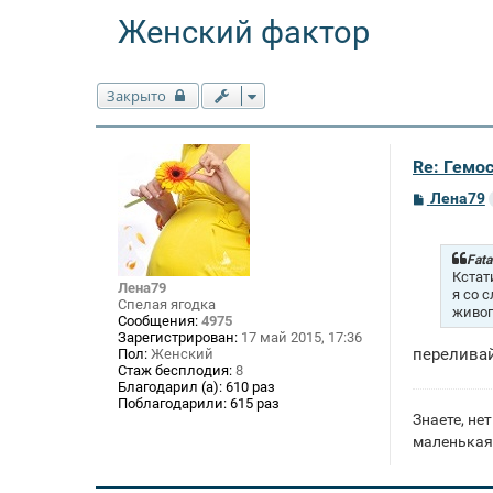
Женский фактор
Закрыто
Re: Гемос
С
Лена79
о
о
б
щ
Fata
е
Кстат
Лена79
н
я со 
Спелая ягодка
и
живог
е
Сообщения:
4975
Зарегистрирован:
17 май 2015, 17:36
переливай
Пол:
Женский
Стаж бесплодия:
8
Благодарил (а):
610 раз
Поблагодарили:
615 раз
Знаете, нет
маленькая