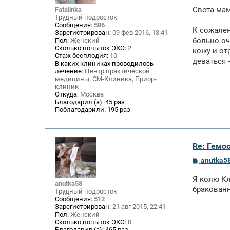
о
Света-мам
Fatalinka
б
Трудный подросток
щ
Сообщения:
586
е
К сожален
Зарегистрирован:
09 фев 2016, 13:41
н
больно оч
Пол:
Женский
и
е
Сколько попыток ЭКО:
2
кожу и от
Стаж бесплодия:
10
деваться 
В каких клиниках проводилось
лечение:
Центр практической
медицины, СМ-Клиника, Приор-
клиник
Откуда:
Москва
Благодарил (а):
45 раз
Поблагодарили:
195 раз
Re: Гемос
С
anutka5
о
о
Я колю Кл
б
anutka58
щ
бракован
Трудный подросток
е
Сообщения:
512
н
Зарегистрирован:
21 авг 2015, 22:41
и
Пол:
Женский
е
Сколько попыток ЭКО:
0
Благодарил (а):
465 раз