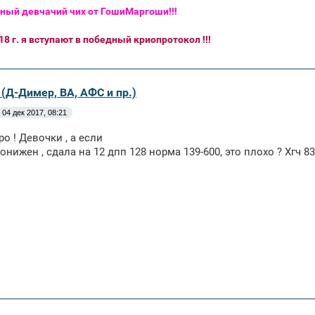
ный девчачий чих от ГошиМаргоши!!!
8 г. я вступают в победный криопротокол !!!
(Д-Димер, ВА, АФС и пр.)
04 дек 2017, 08:21
о ! Девочки , а если
нижен , сдала на 12 дпп 128 норма 139-600, это плохо ? Хгч 83