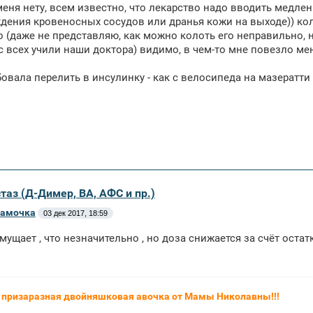
еня нету, всем известно, что лекарство надо вводить медлен
дения кровеносных сосудов или дранья кожи на выходе)) колю
 (даже не представляю, как можно колоть его неправильно, 
ас всех учили наши доктора) видимо, в чем-то мне повезло мень
овала перелить в инсулинку - как с велосипеда на мазератти 
таз (Д-Димер, ВА, АФС и пр.)
мамочка
03 дек 2017, 18:59
мущает , что незначительно , но доза снижается за счёт остатк
- призаразная двойняшковая авочка от Мамы Николавны!!!