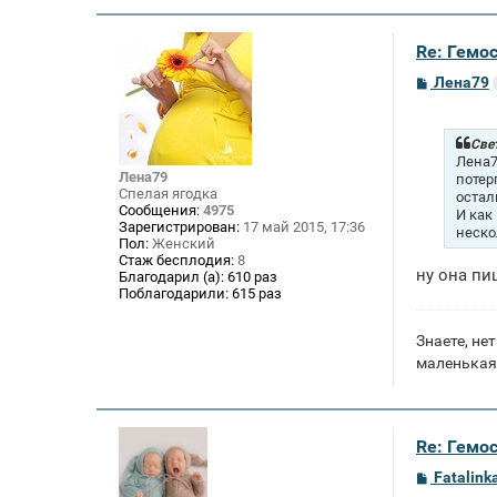
Re: Гемос
С
Лена79
о
о
б
щ
Све
е
Лена7
н
Лена79
потер
и
Спелая ягодка
остал
е
Сообщения:
4975
И как
Зарегистрирован:
17 май 2015, 17:36
неско
Пол:
Женский
Стаж бесплодия:
8
ну она пи
Благодарил (а):
610 раз
Поблагодарили:
615 раз
Знаете, нет
маленькая
Re: Гемос
С
Fatalink
о