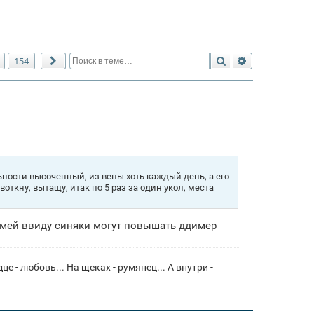
Поиск
Расширенный 
154
След.
ьности высоченный, из вены хоть каждый день, а его
воткну, вытащу, итак по 5 раз за один укол, места
Имей ввиду синяки могут повышать ддимер
це - любовь... На щеках - румянец... А внутри -