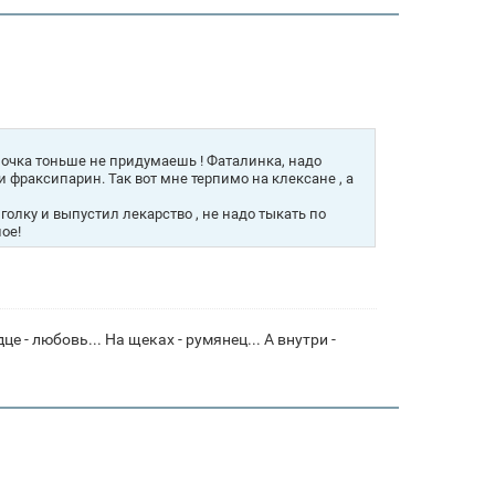
лочка тоньше не придумаешь ! Фаталинка, надо
 и фраксипарин. Так вот мне терпимо на клексане , а
голку и выпустил лекарство , не надо тыкать по
ое!
це - любовь... На щеках - румянец... А внутри -