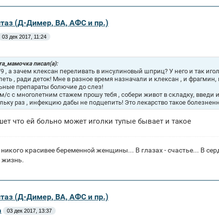
таз (Д-Димер, ВА, АФС и пр.)
03 дек 2017, 11:24
та_мамочка писал(а):
9 , а зачем клексан переливать в инсулиновый шприц? У него и так иго
петь , ради деток! Мне в разное время назначали и клексан , и фрагмин,
ьные препараты болючие до слез!
 м/с с многолетним стажем прошу тебя , собери живот в складку, введи и
льку раз , инфекцию дабы не подцепить! Это лекарство такое болезненн
шет что ей больно может иголки тупые бывает и такое
 никого красивее беременной женщины... В глазах - счастье... В серд
 жизнь.
таз (Д-Димер, ВА, АФС и пр.)
a
03 дек 2017, 13:37