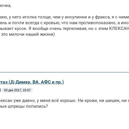
очка,
ию, у него иголка толще, чем у инсулинки и у фракса, я с ним
ень и почти всегда с кровью, что нам противопоказано, а ин
рывает кусок. Я вообще очень терпеливая, но с этим КЛЕКСАН
- это мелочи нашей жизни)
таз (Д-Димер, ВА, АФС и пр.)
8
03 дек 2017, 15:07
ексан уже давно, у меня всё хорошо. Ни крови, ни шишек, н
ные шприцы попались?