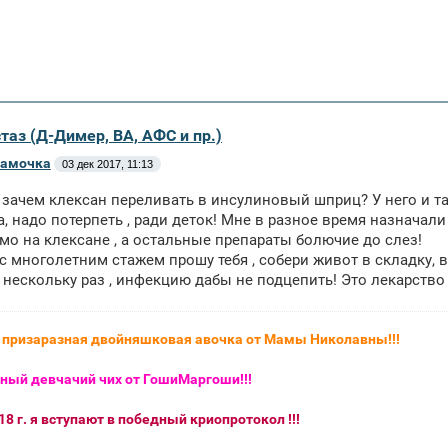
таз (Д-Димер, ВА, АФС и пр.)
мамочка
03 дек 2017, 11:13
а зачем клексан переливать в инсулиновый шприц? У него и т
, надо потерпеть , ради деток! Мне в разное время назначали 
мо на клексане , а остальные препараты болючие до слез!
 с многолетним стажем прошу тебя , собери живот в складку, 
 нескольку раз , инфекцию дабы не подцепить! Это лекарство
- призаразная двойняшковая авочка от Мамы Николавны!!!
ный девчачий чих от ГошиМаргоши!!!
8 г. я вступают в победный криопротокол !!!