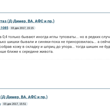
таз (Д-Димер, ВА, АФС и пр.)
a1085
03 дек 2017, 15:15
а 0,4 только бывают иногда иглы туповаты... но в редких случа
ько шишки бывали и синяки-пока не приноровилась... а сейчас
 собрав кожу в складку и шприц до упора... тогда шишек не буд
чше ближе к середине живота.
(Д-Димер, ВА, АФС и пр.)
a
03 дек 2017, 15:51