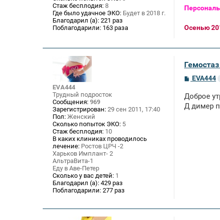
Стаж бесплодия:
8
Персональ
Где было удачное ЭКО:
Будет в 2018 г.
Благодарил (а):
221 раз
Осенью 201
Поблагодарили:
163 раза
Гемостаз 
С
EVA444
о
EVA444
о
Трудный подросток
Доброе утр
б
Сообщения:
969
щ
Д димер по
Зарегистрирован:
29 сен 2011, 17:40
е
Пол:
Женский
н
Сколько попыток ЭКО:
5
и
Стаж бесплодия:
10
е
В каких клиниках проводилось
лечение:
Ростов ЦРЧ -2
Харьков Имплант- 2
АльтраВита-1
Еду в Аве-Петер
Сколько у вас детей:
1
Благодарил (а):
429 раз
Поблагодарили:
277 раз