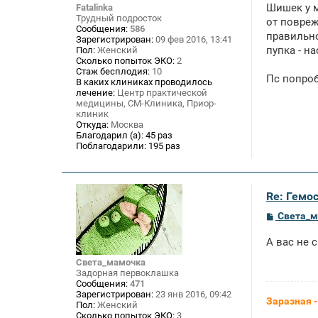
о
Шишек у м
Fatalinka
б
Трудный подросток
щ
от повреж
Сообщения:
586
е
правильно
Зарегистрирован:
09 фев 2016, 13:41
н
пупка - н
Пол:
Женский
и
е
Сколько попыток ЭКО:
2
Стаж бесплодия:
10
Пс попроб
В каких клиниках проводилось
лечение:
Центр практической
медицины, СМ-Клиника, Приор-
клиник
Откуда:
Москва
Благодарил (а):
45 раз
Поблагодарили:
195 раз
Re: Гемос
С
Света_
о
о
А вас не с
б
щ
Света_мамочка
е
Задорная первоклашка
н
Сообщения:
471
и
Зарегистрирован:
23 янв 2016, 09:42
е
Заразная 
Пол:
Женский
Сколько попыток ЭКО:
3