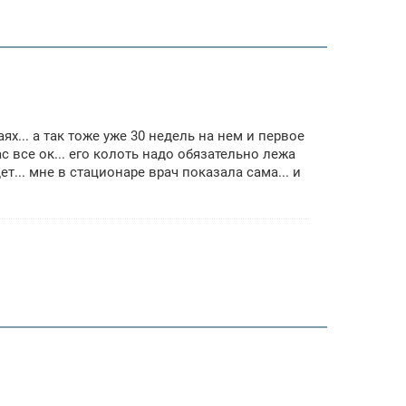
ях... а так тоже уже 30 недель на нем и первое
 все ок... его колоть надо обязательно лежа
ет... мне в стационаре врач показала сама... и