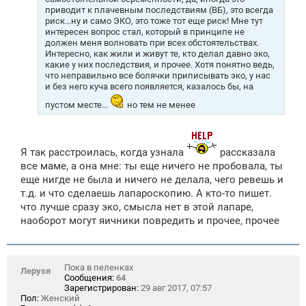
приводит к плачевным последствиям (ВБ), это всегда
риск...ну и само ЭКО, это тоже тот еще риск! Мне тут
интересен вопрос стал, который в принципе не
должен меня волновать при всех обстоятельствах.
Интересно, как жили и живут те, кто делал давно эко,
какие у них последствия, и прочее. Хотя понятно ведь,
что неправильно все болячки приписывать эко, у нас
и без него куча всего появляется, казалось бы, на
пустом месте...
но тем не менее
Я так расстроилась, когда узнала
рассказала
все маме, а она мне: ты еще ничего не пробовала, ты
еще нигде не была и ничего не делала, чего ревешь и
т.д. и что сделаешь лапароскопию. А кто-то пишет.
что лучше сразу эко, смысла нет в этой лапаре,
наоборот могут яичники повредить и прочее, прочее
Пока в пеленках
Лeрysя
Сообщения:
64
Зарегистрирован:
29 авг 2017, 07:57
Пол:
Женский