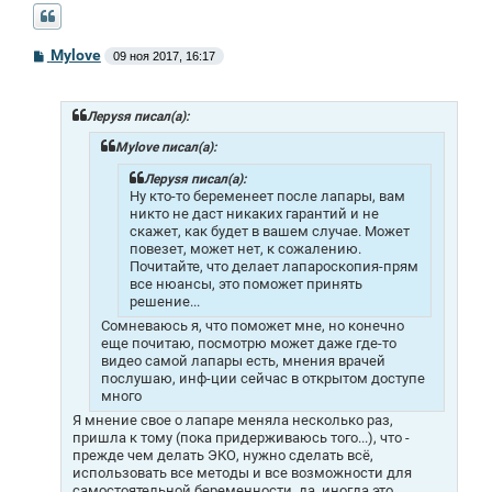
С
Mylоvе
09 ноя 2017, 16:17
о
о
б
щ
Лeрysя писал(а):
е
н
Mylоvе писал(а):
и
е
Лeрysя писал(а):
Ну кто-то беременеет после лапары, вам
никто не даст никаких гарантий и не
скажет, как будет в вашем случае. Может
повезет, может нет, к сожалению.
Почитайте, что делает лапароскопия-прям
все нюансы, это поможет принять
решение...
Сомневаюсь я, что поможет мне, но конечно
еще почитаю, посмотрю может даже где-то
видео самой лапары есть, мнения врачей
послушаю, инф-ции сейчас в открытом доступе
много
Я мнение свое о лапаре меняла несколько раз,
пришла к тому (пока придерживаюсь того...), что -
прежде чем делать ЭКО, нужно сделать всё,
использовать все методы и все возможности для
самостоятельной беременности, да, иногда это