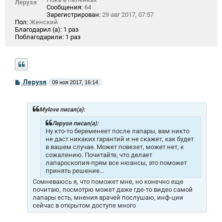
Лeрysя
Сообщения:
64
Зарегистрирован:
29 авг 2017, 07:57
Пол:
Женский
Благодарил (а):
1 раз
Поблагодарили:
1 раз
С
Лeрysя
09 ноя 2017, 16:14
о
о
б
щ
Mylоvе писал(а):
е
н
Лeрysя писал(а):
и
Ну кто-то беременеет после лапары, вам никто
е
не даст никаких гарантий и не скажет, как будет
в вашем случае. Может повезет, может нет, к
сожалению. Почитайте, что делает
лапароскопия-прям все нюансы, это поможет
принять решение...
Сомневаюсь я, что поможет мне, но конечно еще
почитаю, посмотрю может даже где-то видео самой
лапары есть, мнения врачей послушаю, инф-ции
сейчас в открытом доступе много