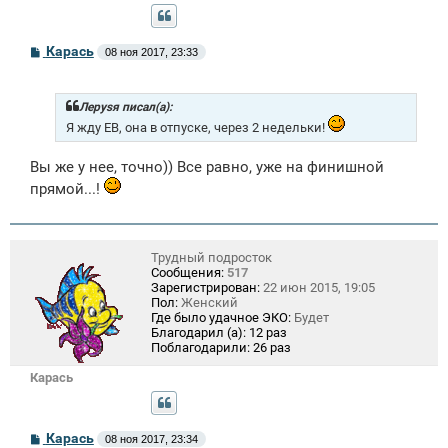
С
Карась
08 ноя 2017, 23:33
о
о
б
щ
Лeрysя писал(а):
е
Я жду ЕВ, она в отпуске, через 2 недельки!
н
и
е
Вы же у нее, точно)) Все равно, уже на финишной
прямой...!
Трудный подросток
Сообщения:
517
Зарегистрирован:
22 июн 2015, 19:05
Пол:
Женский
Где было удачное ЭКО:
Будет
Благодарил (а):
12 раз
Поблагодарили:
26 раз
Карась
С
Карась
08 ноя 2017, 23:34