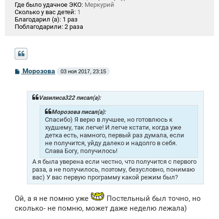
Где было удачное ЭКО:
Меркурий
Сколько у вас детей:
1
Благодарил (а):
1 раз
Поблагодарили:
2 раза
С
Морозова
03 ноя 2017, 23:15
о
о
б
щ
Vasилиса322 писал(а):
е
н
Морозова писал(а):
и
Спасибо) Я верю в лучшее, но готовлюсь к
е
худшему, так легче! И легче кстати, когда уже
детка есть, намного, первый раз думала, если
не получится, уйду далеко и надолго в себя.
Слава Богу, получилось!
А я была уверена если честно, что получится с первого
раза, а не получилось, поэтому, безусловно, понимаю
вас) У вас первую программу какой режим был?
Ой, а я не помню уже
Постельный был точно, но
сколько- не помню, может даже неделю лежала)