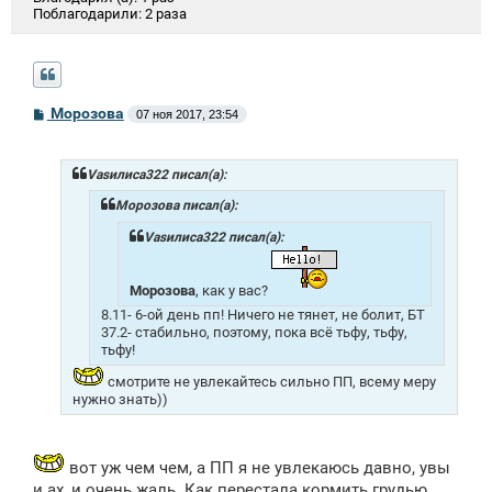
Поблагодарили:
2 раза
С
Морозова
07 ноя 2017, 23:54
о
о
б
щ
Vasилиса322 писал(а):
е
н
Морозова писал(а):
и
е
Vasилиса322 писал(а):
Морозова
, как у вас?
8.11- 6-ой день пп! Ничего не тянет, не болит, БТ
37.2- стабильно, поэтому, пока всё тьфу, тьфу,
тьфу!
смотрите не увлекайтесь сильно ПП, всему меру
нужно знать))
вот уж чем чем, а ПП я не увлекаюсь давно, увы
и ах, и очень жаль. Как перестала кормить грудью,