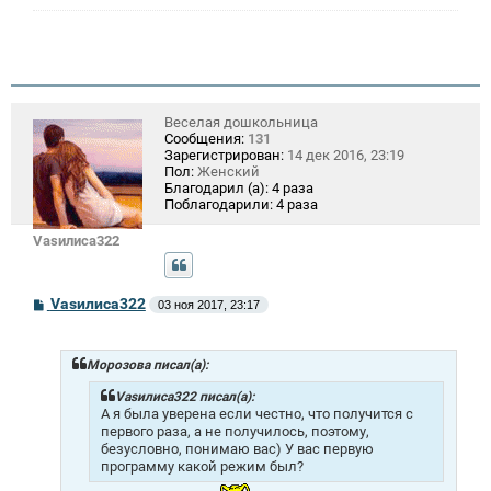
Веселая дошкольница
Сообщения:
131
Зарегистрирован:
14 дек 2016, 23:19
Пол:
Женский
Благодарил (а):
4 раза
Поблагодарили:
4 раза
Vasилиса322
С
Vasилиса322
03 ноя 2017, 23:17
о
о
б
щ
Морозова писал(а):
е
н
Vasилиса322 писал(а):
и
А я была уверена если честно, что получится с
е
первого раза, а не получилось, поэтому,
безусловно, понимаю вас) У вас первую
программу какой режим был?