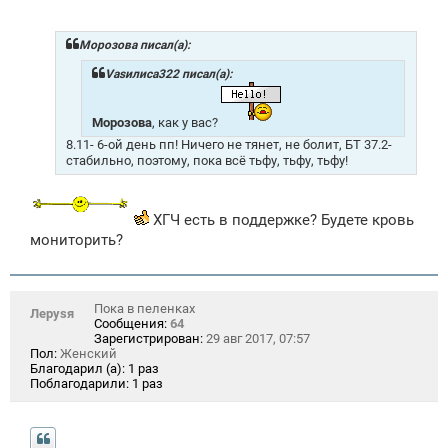
о
о
б
щ
Морозова писал(а):
е
н
Vasилиса322 писал(а):
и
е
Морозова
, как у вас?
8.11- 6-ой день пп! Ничего не тянет, не болит, БТ 37.2-
стабильно, поэтому, пока всё тьфу, тьфу, тьфу!
ХГЧ есть в поддержке? Будете кровь
мониторить?
Пока в пеленках
Лeрysя
Сообщения:
64
Зарегистрирован:
29 авг 2017, 07:57
Пол:
Женский
Благодарил (а):
1 раз
Поблагодарили:
1 раз