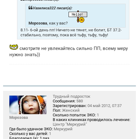
е
н
Vasилиса322 писал(а):
и
е
Морозова
, как у вас?
8.11- 6-ой день пп! Ничего не тянет, не болит, БТ 37.2-
стабильно, поэтому, пока всё тьфу, тьфу, тьфу!
смотрите не увлекайтесь сильно ПП, всему меру
нужно знать))
Трудный подросток
Сообщения:
580
Зарегистрирован:
04 май 2012, 07:37
Пол:
Женский
Сколько попыток ЭКО:
1
Морозова
В каких клиниках проводилось лечение:
Центр "Меркурий"
Где было удачное ЭКО:
Меркурий
Сколько у вас детей:
1
Благодарил (а):
1 раз