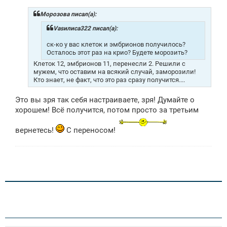
б
щ
Морозова писал(а):
е
н
Vasилиса322 писал(а):
и
е
ск-ко у вас клеток и эмбрионов получилось?
Осталось этот раз на крио? Будете морозить?
Клеток 12, эмбрионов 11, перенесли 2. Решили с
мужем, что оставим на всякий случай, заморозили!
Кто знает, не факт, что это раз сразу получится....
Это вы зря так себя настраиваете, зря! Думайте о
хорошем! Всё получится, потом просто за третьим
вернетесь!
С переносом!