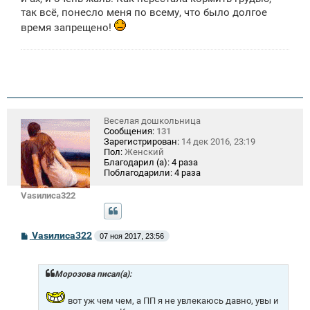
так всё, понесло меня по всему, что было долгое
время запрещено!
Веселая дошкольница
Сообщения:
131
Зарегистрирован:
14 дек 2016, 23:19
Пол:
Женский
Благодарил (а):
4 раза
Поблагодарили:
4 раза
Vasилиса322
С
Vasилиса322
07 ноя 2017, 23:56
о
о
б
щ
Морозова писал(а):
е
н
вот уж чем чем, а ПП я не увлекаюсь давно, увы и
и