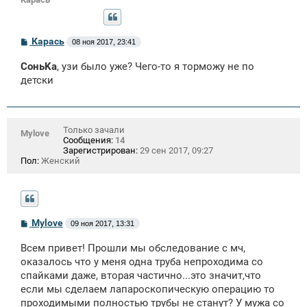
С
Карась
08 ноя 2017, 23:41
о
о
СоньKa
, узи было уже? Чего-то я торможу не по
б
щ
детски
е
н
и
е
Только зачали
Mylоvе
Сообщения:
14
Зарегистрирован:
29 сен 2017, 09:27
Пол:
Женский
С
Mylоvе
09 ноя 2017, 13:31
о
о
Всем привет! Прошли мы обследование с мч,
б
щ
оказалось что у меня одна труба непроходима со
е
спайками даже, вторая частично...это значит,что
н
если мы сделаем лапароскопическую операцию то
и
е
проходимыми полностью трубы не станут? У мужа со