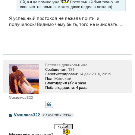
Ой, а я не помню уже
Постельный был точно, но
сколько- не помню, может даже неделю лежала)
Я успешный протокол не лежала почти, и
получилось! Видимо чему быть, того не миновать....
Веселая дошкольница
Сообщения:
131
Зарегистрирован:
14 дек 2016, 23:19
Пол:
Женский
Благодарил (а):
4 раза
Поблагодарили:
4 раза
Vasилиса322
С
Vasилиса322
07 ноя 2017, 23:47
о
о
б
щ