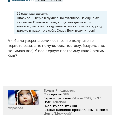
03 ноя 2017, 23:14
о
о
б
щ
Морозова писал(а):
е
Спасибо) Я верю в лучшее, но готовлюсь к худшему,
н
так легче! И легче кстати, когда уже детка есть,
и
намного, первый раз думала, если не получится, уйду
е
далеко и надолго в себя. Слава Богу, получилось!
А я была уверена если честно, что получится с
первого раза, а не получилось, поэтому, безусловно,
понимаю вас) У вас первую программу какой режим
был?
Трудный подросток
Сообщения:
580
Зарегистрирован:
04 май 2012, 07:37
Пол:
Женский
Сколько попыток ЭКО:
1
Морозова
В каких клиниках проводилось лечение:
Центр "Меркурий"