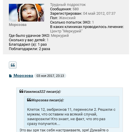
Трудный подросток
Сообщения:
580
Зарегистрирован:
04 май 2012, 07:37
Пол:
Женский
Сколько попыток ЭКО:
1
Морозова
В каких клиниках проводилось лечение:
Центр "Меркурий"
Где было удачное ЭКО:
Меркурий
Сколько у вас детей:
1
Благодарил (а):
1 раз
Поблагодарили:
2 раза
С
Морозова
03 ноя 2017, 23:13
о
о
б
щ
Vasилиса322 писал(а):
е
н
Морозова писал(а):
и
е
Клеток 12, эмбрионов 11, перенесли 2. Решили с
мужем, что оставим на всякий случай,
заморозили! Кто знает, не факт, что это раз
сразу получится....
Это вы зря так себя настраиваете, зря! Думайте о