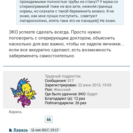
проходимыми полностью трубы не станут? У мужа со
спермограммой тоже не все ахти, нижняя граница
нормы, но сказали с такой беременеть можно. Я не
знаю, как мне лучше поступить.. советуют
лапароскопию, опять таки это не панацея(( Не знаю.
ЭКО успеете сделать всегда. Просто нужно
поговорить с оперирующим доктором, объяснить
насколько для вас важно, чтобы не задели яичники...
если все аккуратно сделают, есть возможность
забеременеть самостоятельно
Трудный подросток
Сообщения:
517
Зарегистрирован:
22 июн 2015, 19:05
Пол:
Женский
Где было удачное ЭКО:
Будет
Благодарил (а):
12 раз
Поблагодарили:
26 раз
Карась
С
Карась
11 ноя 2017, 23:17