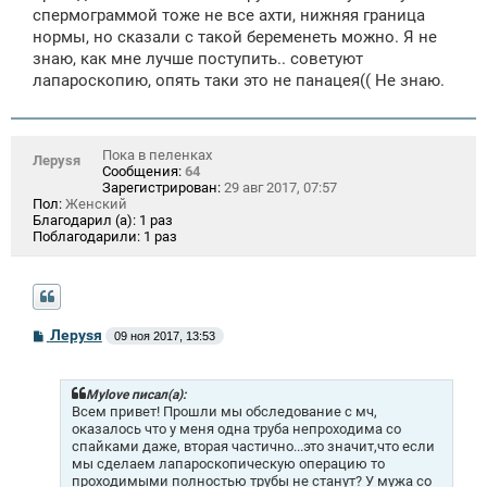
спермограммой тоже не все ахти, нижняя граница
нормы, но сказали с такой беременеть можно. Я не
знаю, как мне лучше поступить.. советуют
лапароскопию, опять таки это не панацея(( Не знаю.
Пока в пеленках
Лeрysя
Сообщения:
64
Зарегистрирован:
29 авг 2017, 07:57
Пол:
Женский
Благодарил (а):
1 раз
Поблагодарили:
1 раз
С
Лeрysя
09 ноя 2017, 13:53
о
о
б
щ
Mylоvе писал(а):
е
Всем привет! Прошли мы обследование с мч,
н
оказалось что у меня одна труба непроходима со
и
спайками даже, вторая частично...это значит,что если
е
мы сделаем лапароскопическую операцию то
проходимыми полностью трубы не станут? У мужа со