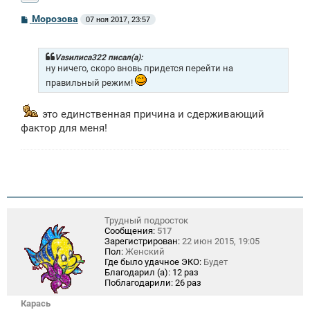
С
Морозова
07 ноя 2017, 23:57
о
о
б
щ
Vasилиса322 писал(а):
е
ну ничего, скоро вновь придется перейти на
н
правильный режим!
и
е
это единственная причина и сдерживающий
фактор для меня!
Трудный подросток
Сообщения:
517
Зарегистрирован:
22 июн 2015, 19:05
Пол:
Женский
Где было удачное ЭКО:
Будет
Благодарил (а):
12 раз
Поблагодарили:
26 раз
Карась