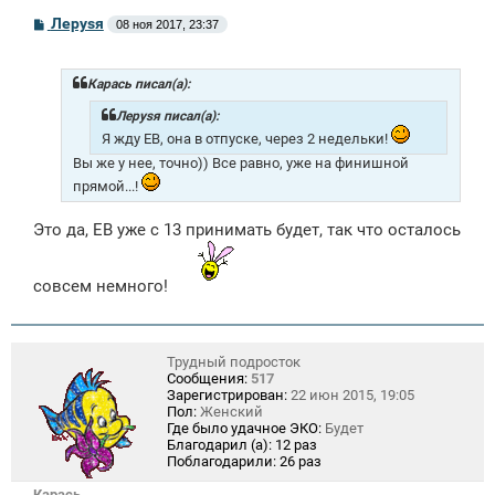
С
Лeрysя
08 ноя 2017, 23:37
о
о
б
щ
Карась писал(а):
е
н
Лeрysя писал(а):
и
Я жду ЕВ, она в отпуске, через 2 недельки!
е
Вы же у нее, точно)) Все равно, уже на финишной
прямой...!
Это да, ЕВ уже с 13 принимать будет, так что осталось
совсем немного!
Трудный подросток
Сообщения:
517
Зарегистрирован:
22 июн 2015, 19:05
Пол:
Женский
Где было удачное ЭКО:
Будет
Благодарил (а):
12 раз
Поблагодарили:
26 раз
Карась