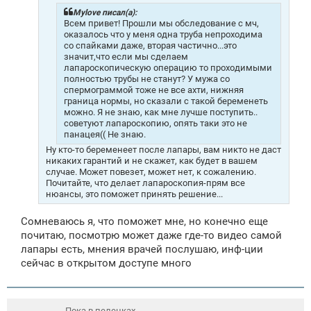
е
н
Mylоvе писал(а):
и
Всем привет! Прошли мы обследование с мч,
е
оказалось что у меня одна труба непроходима
со спайками даже, вторая частично...это
значит,что если мы сделаем
лапароскопическую операцию то проходимыми
полностью трубы не станут? У мужа со
спермограммой тоже не все ахти, нижняя
граница нормы, но сказали с такой беременеть
можно. Я не знаю, как мне лучше поступить..
советуют лапароскопию, опять таки это не
панацея(( Не знаю.
Ну кто-то беременеет после лапары, вам никто не даст
никаких гарантий и не скажет, как будет в вашем
случае. Может повезет, может нет, к сожалению.
Почитайте, что делает лапароскопия-прям все
нюансы, это поможет принять решение...
Сомневаюсь я, что поможет мне, но конечно еще
почитаю, посмотрю может даже где-то видео самой
лапары есть, мнения врачей послушаю, инф-ции
сейчас в открытом доступе много
Пока в пеленках