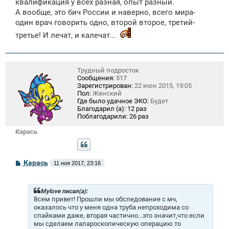
квалификация у всех разная, опыт разный.
А вообще, это бич России и наверно, всего мира-
один врач говорить одно, второй второе, третий-
третье! И лечат, и калечат...
Трудный подросток
Сообщения:
517
Зарегистрирован:
22 июн 2015, 19:05
Пол:
Женский
Где было удачное ЭКО:
Будет
Благодарил (а):
12 раз
Поблагодарили:
26 раз
Карась
С
Карась
11 ноя 2017, 23:16
о
о
б
щ
Mylоvе писал(а):
е
Всем привет! Прошли мы обследование с мч,
н
оказалось что у меня одна труба непроходима со
и
спайками даже, вторая частично...это значит,что если
е
мы сделаем лапароскопическую операцию то