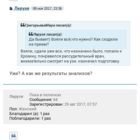
С
Лeрysя
08 ноя 2017, 23:36
о
о
б
щ
ГригорьеваМира писал(а):
е
н
Лeрysя писал(а):
и
Да бывает) Взяли всё,что нужно? Как сходили
е
на прием?
Взяли, сдали уже все, что назначено было. попали к
Ерохину, понравился рассудительный врач,
внимательно смотрит на узи. назначил подготовку.
Уже? А как же результаты анализов?
Пока в пеленках
Лeрysя
Сообщения:
64
Зарегистрирован:
29 авг 2017, 07:57
Пол:
Женский
Благодарил (а):
1 раз
Поблагодарили:
1 раз