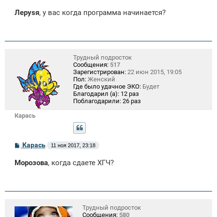
о
о
Лeрysя
, у вас когда программа начинается?
б
щ
е
н
и
е
Трудный подросток
Сообщения:
517
Зарегистрирован:
22 июн 2015, 19:05
Пол:
Женский
Где было удачное ЭКО:
Будет
Благодарил (а):
12 раз
Поблагодарили:
26 раз
Карась
С
Карась
11 ноя 2017, 23:18
о
о
Морозова
, когда сдаете ХГЧ?
б
щ
е
н
и
е
Трудный подросток
Сообщения:
580