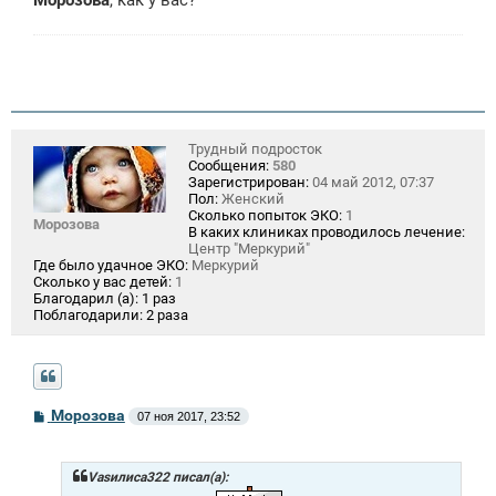
Морозова
, как у вас?
е
н
и
е
Трудный подросток
Сообщения:
580
Зарегистрирован:
04 май 2012, 07:37
Пол:
Женский
Сколько попыток ЭКО:
1
Морозова
В каких клиниках проводилось лечение:
Центр "Меркурий"
Где было удачное ЭКО:
Меркурий
Сколько у вас детей:
1
Благодарил (а):
1 раз
Поблагодарили:
2 раза
С
Морозова
07 ноя 2017, 23:52
о
о
б
щ
Vasилиса322 писал(а):
е