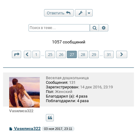
Ответить
Поиск
Расширенный п
1057 сообщений
Страница
27
из
31
1
25
26
27
28
29
31
…
…
Пред.
След.
Веселая дошкольница
Сообщения:
131
Зарегистрирован:
14 дек 2016, 23:19
Пол:
Женский
Благодарил (а):
4 раза
Поблагодарили:
4 раза
Vasилиса322
С
Vasилиса322
03 ноя 2017, 23:11
о
о