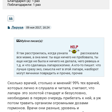
Благодарил (а):
1 раз
Поблагодарили:
1 раз
С
Лeрysя
09 ноя 2017, 16:24
о
о
б
щ
Mylоvе писал(а):
е
н
и
Я так расстроилась, когда узнала
рассказала
е
все маме, а она мне: ты еще ничего не пробовала, ты
еще нигде не была и ничего не делала, чего ревешь и
т.д. и что сделаешь лапароскопию. А кто-то пишет. что
лучше сразу эко, смысла нет в этой лапаре, наоборот
могут яичники повредить и прочее, прочее
Сколько врачей, столько и мнений! 99% тех врачей,
которых лично я слушала и читала, считают, что
лапара- это золотой стандарт и безусловно,
необходимо в первую очередь прибегать к ней, а уж
потом травить организм огромными дозами
гормонов. Врачи они разные, уровень и