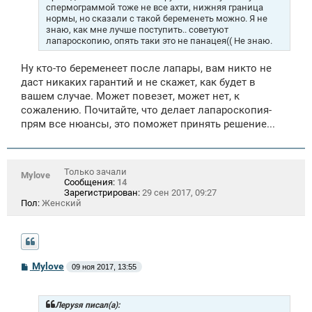
спермограммой тоже не все ахти, нижняя граница
нормы, но сказали с такой беременеть можно. Я не
знаю, как мне лучше поступить.. советуют
лапароскопию, опять таки это не панацея(( Не знаю.
Ну кто-то беременеет после лапары, вам никто не
даст никаких гарантий и не скажет, как будет в
вашем случае. Может повезет, может нет, к
сожалению. Почитайте, что делает лапароскопия-
прям все нюансы, это поможет принять решение...
Только зачали
Mylоvе
Сообщения:
14
Зарегистрирован:
29 сен 2017, 09:27
Пол:
Женский
С
Mylоvе
09 ноя 2017, 13:55
о
о
б
щ
Лeрysя писал(а):