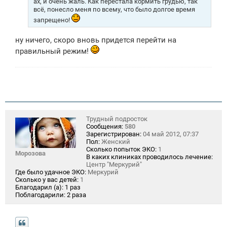
ах, и очень жаль. Как перестала кормить грудью, так
е
всё, понесло меня по всему, что было долгое время
запрещено!
ну ничего, скоро вновь придется перейти на
правильный режим!
Трудный подросток
Сообщения:
580
Зарегистрирован:
04 май 2012, 07:37
Пол:
Женский
Сколько попыток ЭКО:
1
Морозова
В каких клиниках проводилось лечение:
Центр "Меркурий"
Где было удачное ЭКО:
Меркурий
Сколько у вас детей:
1
Благодарил (а):
1 раз
Поблагодарили:
2 раза