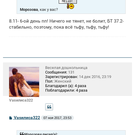
н
и
Морозова
, как у вас?
е
8.11- 6-ой день пп! Ничего не тянет, не болит, БТ 37.2-
стабильно, поэтому, пока всё тьфу, тьфу, тьфу!
Веселая дошкольница
Сообщения:
131
Зарегистрирован:
14 дек 2016, 23:19
Пол:
Женский
Благодарил (а):
4 раза
Поблагодарили:
4 раза
Vasилиса322
С
Vasилиса322
07 ноя 2017, 23:53
о
о
б
щ
Морозова писал(а):