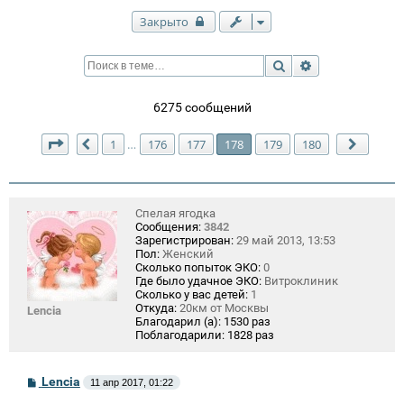
Закрыто
Поиск
Расширенный п
6275 сообщений
Страница
178
из
180
1
176
177
178
179
180
…
Пред.
След.
Спелая ягодка
Сообщения:
3842
Зарегистрирован:
29 май 2013, 13:53
Пол:
Женский
Сколько попыток ЭКО:
0
Где было удачное ЭКО:
Витроклиник
Сколько у вас детей:
1
Откуда:
20км от Москвы
Lencia
Благодарил (а):
1530 раз
Поблагодарили:
1828 раз
С
Lencia
11 апр 2017, 01:22
о