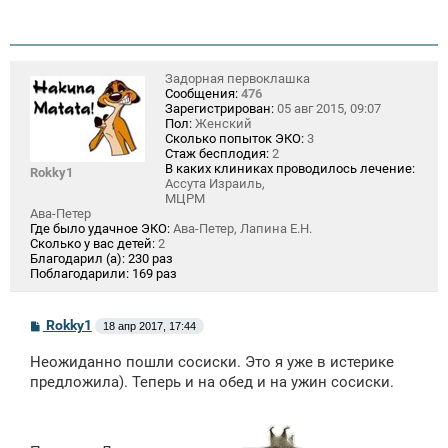
Задорная первоклашка
Сообщения:
476
Зарегистрирован:
05 авг 2015, 09:07
Пол:
Женский
Сколько попыток ЭКО:
3
Стаж бесплодия:
2
В каких клиниках проводилось лечение:
Rokky1
Ассута Израиль,
МЦРМ
Ава-Петер
Где было удачное ЭКО:
Ава-Петер, Лапина Е.Н.
Сколько у вас детей:
2
Благодарил (а):
230 раз
Поблагодарили:
169 раз
С
Rokky1
18 апр 2017, 17:44
о
о
Неожиданно пошли сосиски. Это я уже в истерике
б
щ
предложила). Теперь и на обед и на ужин сосиски.
е
н
и
е