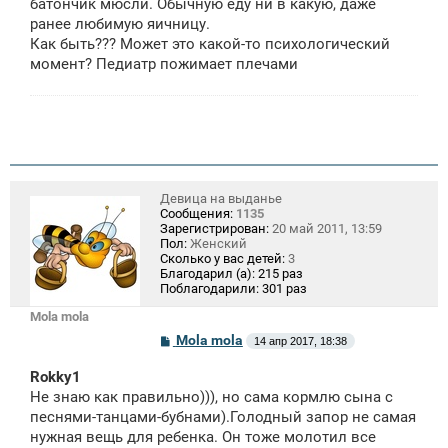
батончик мюсли. Обычную еду ни в какую, даже
ранее любимую яичницу.
Как быть??? Может это какой-то психологический
момент? Педиатр пожимает плечами
Девица на выданье
Сообщения:
1135
Зарегистрирован:
20 май 2011, 13:59
Пол:
Женский
Сколько у вас детей:
3
Благодарил (а):
215 раз
Поблагодарили:
301 раз
Mola mola
С
Mola mola
14 апр 2017, 18:38
о
о
Rokky1
б
щ
Не знаю как правильно))), но сама кормлю сына с
е
песнями-танцами-бубнами).Голодный запор не самая
н
нужная вещь для ребенка. Он тоже молотил все
и