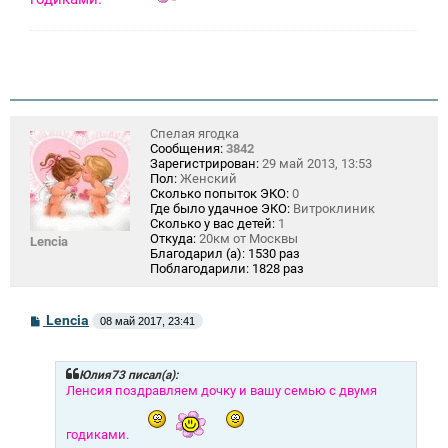
и
е
Спелая ягодка
Сообщения:
3842
Зарегистрирован:
29 май 2013, 13:53
Пол:
Женский
Сколько попыток ЭКО:
0
Где было удачное ЭКО:
Витроклиник
Сколько у вас детей:
1
Откуда:
20км от Москвы
Lencia
Благодарил (а):
1530 раз
Поблагодарили:
1828 раз
С
Lencia
08 май 2017, 23:41
о
о
б
щ
Юлия73 писал(а):
е
Ленсия поздравляем дочку и вашу семью с двумя
н
и
е
годиками.