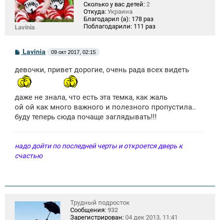
Сколько у вас детей:
2
Откуда:
Украина
Благодарил (а):
178 раз
Поблагодарили:
111 раз
Lavinia
С
Lavinia
09 окт 2017, 02:15
о
о
девочки, привет дорогие, очень рада всех видеть
б
щ
е
н
даже не знала, что есть эта темка, как жаль
и
е
ой ой как много важного и полезного пропустила..
буду теперь сюда почаще заглядывать!!!
надо дойти по последней черты и откроется дверь к
счастью
Трудный подросток
Сообщения:
932
Зарегистрирован:
04 дек 2013, 11:41