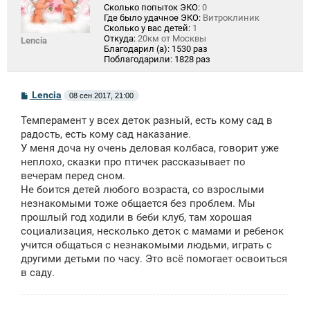
Сколько попыток ЭКО:
0
Где было удачное ЭКО:
Витроклиник
Сколько у вас детей:
1
Откуда:
20км от Москвы
Lencia
Благодарил (а):
1530 раз
Поблагодарили:
1828 раз
С
Lencia
08 сен 2017, 21:00
о
о
Темперамент у всех деток разный, есть кому сад в
б
щ
радость, есть кому сад наказание.
е
У меня доча ну очень деловая колбаса, говорит уже
н
неплохо, сказки про птичек рассказывает по
и
е
вечерам перед сном.
Не боится детей любого возраста, со взрослыми
незнакомыми тоже общается без проблем. Мы
прошлый год ходили в беби клуб, там хорошая
социализация, несколько деток с мамами и ребенок
учится общаться с незнакомыми людьми, играть с
другими детьми по часу. Это всё помогает освоиться
в саду.