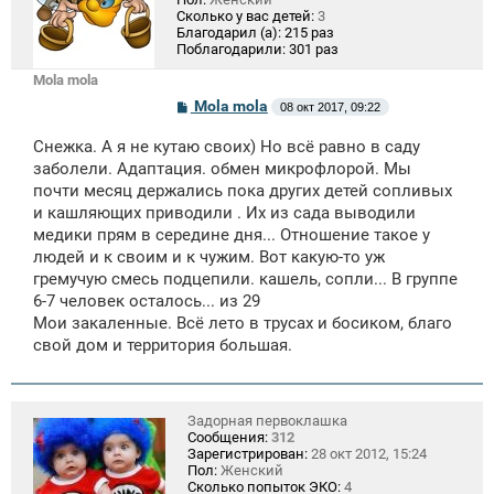
Сколько у вас детей:
3
Благодарил (а):
215 раз
Поблагодарили:
301 раз
Mola mola
С
Mola mola
08 окт 2017, 09:22
о
о
Cнежка. А я не кутаю своих) Но всё равно в саду
б
щ
заболели. Адаптация. обмен микрофлорой. Мы
е
почти месяц держались пока других детей сопливых
н
и кашляющих приводили . Их из сада выводили
и
е
медики прям в середине дня... Отношение такое у
людей и к своим и к чужим. Вот какую-то уж
гремучую смесь подцепили. кашель, сопли... В группе
6-7 человек осталось... из 29
Мои закаленные. Всё лето в трусах и босиком, благо
свой дом и территория большая.
Задорная первоклашка
Сообщения:
312
Зарегистрирован:
28 окт 2012, 15:24
Пол:
Женский
Сколько попыток ЭКО:
4