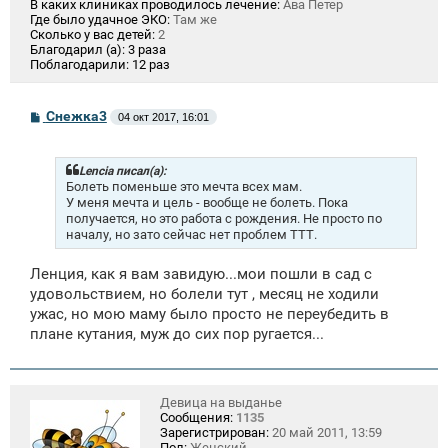
В каких клиниках проводилось лечение:
Ава Петер
Где было удачное ЭКО:
Там же
Сколько у вас детей:
2
Благодарил (а):
3 раза
Поблагодарили:
12 раз
С
Снежка3
04 окт 2017, 16:01
о
о
б
щ
Lencia писал(а):
е
Болеть поменьше это мечта всех мам.
н
У меня мечта и цель - вообще не болеть. Пока
и
получается, но это работа с рождения. Не просто по
е
началу, но зато сейчас нет проблем ТТТ.
Ленция, как я вам завидую...мои пошли в сад с
удовольствием, но болели тут , месяц не ходили
ужас, но мою маму было просто не переубедить в
плане кутания, муж до сих пор ругается...
Девица на выданье
Сообщения:
1135
Зарегистрирован:
20 май 2011, 13:59
Пол:
Женский