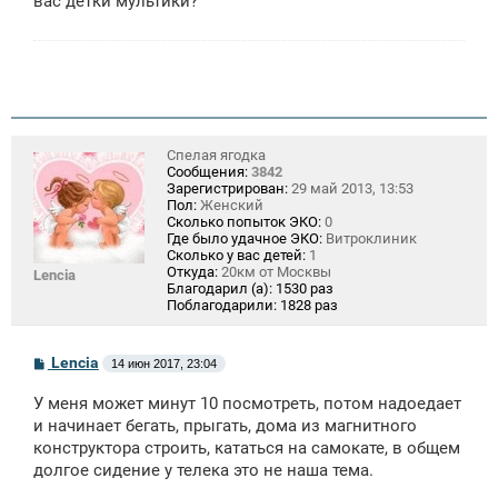
вас детки мультики?
е
н
и
е
Спелая ягодка
Сообщения:
3842
Зарегистрирован:
29 май 2013, 13:53
Пол:
Женский
Сколько попыток ЭКО:
0
Где было удачное ЭКО:
Витроклиник
Сколько у вас детей:
1
Откуда:
20км от Москвы
Lencia
Благодарил (а):
1530 раз
Поблагодарили:
1828 раз
С
Lencia
14 июн 2017, 23:04
о
о
У меня может минут 10 посмотреть, потом надоедает
б
щ
и начинает бегать, прыгать, дома из магнитного
е
конструктора строить, кататься на самокате, в общем
н
долгое сидение у телека это не наша тема.
и
е