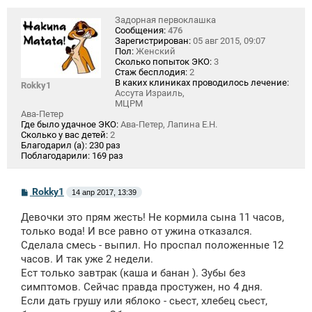
Задорная первоклашка
Сообщения:
476
Зарегистрирован:
05 авг 2015, 09:07
Пол:
Женский
Сколько попыток ЭКО:
3
Стаж бесплодия:
2
В каких клиниках проводилось лечение:
Rokky1
Ассута Израиль,
МЦРМ
Ава-Петер
Где было удачное ЭКО:
Ава-Петер, Лапина Е.Н.
Сколько у вас детей:
2
Благодарил (а):
230 раз
Поблагодарили:
169 раз
С
Rokky1
14 апр 2017, 13:39
о
о
Девочки это прям жесть! Не кормила сына 11 часов,
б
щ
только вода! И все равно от ужина отказался.
е
Сделала смесь - выпил. Но проспал положенные 12
н
часов. И так уже 2 недели.
и
е
Ест только завтрак (каша и банан ). Зубы без
симптомов. Сейчас правда простужен, но 4 дня.
Если дать грушу или яблоко - сьест, хлебец сьест,