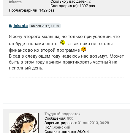
Сколько у вас детей:
2
Inkanta
Благодарил (а):
1397 раз
Поблагодарили:
1429 раз
С
Inkanta
08 сен 2017, 14:14
о
о
Я хочу второго малыша, но только при условии, что
б
щ
он будет ночами спать
а так пока не готовы
е
финансово ко второй программе
н
и
В сад в следующем году надеюсь нас возьмут. Может
е
быть в этом году начнем практиковать частный на
неполный день.
Трудный подросток
Сообщения:
800
Зарегистрирован:
01 окт 2013, 06:28
Пол:
Женский
Сколько попыток ЭКО:
4