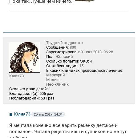
Пока так. Лучше чем ничего..
Трудный подросток
Сообщения:
800
Зарегистрирован:
01 окт 2013, 06:28
Пол:
Женский
Сколько попыток ЭКО:
4
Стаж бесплодия:
15
В каких клиниках проводилось лечение:
Меркурий
Юлия73
Малыш
Нео-клиник
Сколько у вас детей:
1
Благодарил (а):
506 раз
Поблагодарили:
531 раз
С
Юлия73
20 апр 2017, 14:34
о
о
Я мечтала конечно все варить ребенку детское и
б
щ
полезное . Читала рецепты каш и супчиков но не тут
е
то было.