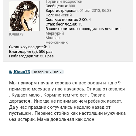
Трудный подросток
Сообщения:
800
Зарегистрирован:
01 окт 2013, 06:28
Пол:
Женский
Сколько попыток ЭКО:
4
Стаж бесплодия:
15
В каких клиниках проводилось лечение:
Меркурий
Юлия73
Малыш
Нео-клиник
Сколько у вас детей:
1
Благодарил (а):
506 раз
Поблагодарили:
531 раз
С
Юлия73
18 апр 2017, 10:17
о
о
Мы прикорм начали хорошо ел все овощи и т.д с 9
б
щ
примерно месяцев у нас началось. От каш отказался
е
. Кушает мало . Кормлю тем что ест . Глазик
н
дергается . Иногда не понимаю чем ребенок какает.
и
е
Да у нас праздник отучились неделю назад от
пустышки . Перенес стойко как настоящий мужчинка
без истерик. Мама довольная как слон.