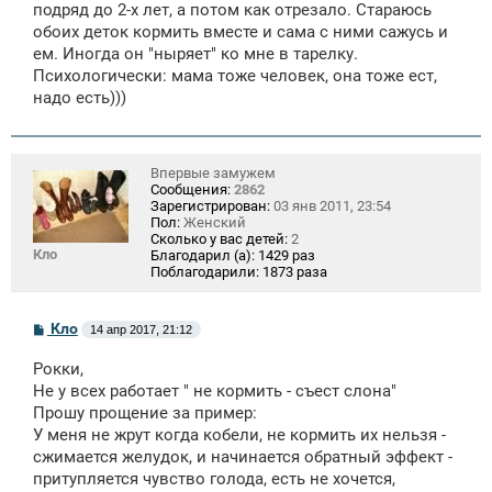
е
подряд до 2-х лет, а потом как отрезало. Стараюсь
обоих деток кормить вместе и сама с ними сажусь и
ем. Иногда он "ныряет" ко мне в тарелку.
Психологически: мама тоже человек, она тоже ест,
надо есть)))
Впервые замужем
Сообщения:
2862
Зарегистрирован:
03 янв 2011, 23:54
Пол:
Женский
Сколько у вас детей:
2
Кло
Благодарил (а):
1429 раз
Поблагодарили:
1873 раза
С
Кло
14 апр 2017, 21:12
о
о
Рокки,
б
щ
Не у всех работает " не кормить - съест слона"
е
Прошу прощение за пример:
н
У меня не жрут когда кобели, не кормить их нельзя -
и
е
сжимается желудок, и начинается обратный эффект -
притупляется чувство голода, есть не хочется,