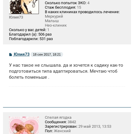
Сколько попыток ЭКО:
4
Стаж бесплодия:
15
В каких клиниках проводилось лечение:
Меркурий
Юлия73
Малыш
Нео-клиник
Сколько у вас детей:
1
Благодарил (а):
506 раз
Поблагодарили:
531 раз
С
Юлия73
18 сен 2017, 18:21
о
о
У нас такое не слышала. да и хочется к садику как-то
б
щ
подготовиться типа адаптироваться. Мечтаю чтоб
е
болеть поменьше .
н
и
е
Спелая ягодка
Сообщения:
3842
Зарегистрирован:
29 май 2013, 13:53
Пол:
Женский