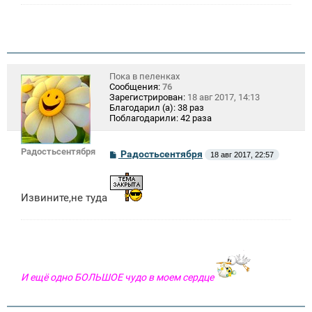
Пока в пеленках
Сообщения:
76
Зарегистрирован:
18 авг 2017, 14:13
Благодарил (а):
38 раз
Поблагодарили:
42 раза
Радостьсентября
С
Радостьсентября
18 авг 2017, 22:57
о
о
б
щ
Извините,не туда
е
н
и
е
И ещё одно БОЛЬШОЕ чудо в моем сердце