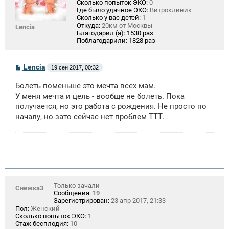
Сколько попыток ЭКО:
0
Где было удачное ЭКО:
Витроклиник
Сколько у вас детей:
1
Откуда:
20км от Москвы
Lencia
Благодарил (а):
1530 раз
Поблагодарили:
1828 раз
С
Lencia
19 сен 2017, 00:32
о
о
Болеть поменьше это мечта всех мам.
б
щ
У меня мечта и цель - вообще не болеть. Пока
е
получается, но это работа с рождения. Не просто по
н
началу, но зато сейчас нет проблем ТТТ.
и
е
Только зачали
Снежка3
Сообщения:
19
Зарегистрирован:
23 апр 2017, 21:33
Пол:
Женский
Сколько попыток ЭКО:
1
Стаж бесплодия:
10