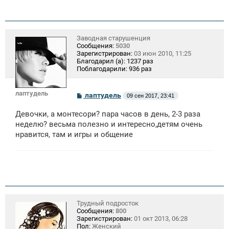
Заводная старушенция
Сообщения:
5030
Зарегистрирован:
03 июн 2010, 11:25
Благодарил (а):
1237 раз
Поблагодарили:
936 раз
лаптудель
С
лаптудель
09 сен 2017, 23:41
о
о
Девочки, а монтесори? пара часов в день, 2-3 раза
б
щ
неделю? весьма полезно и интересно,детям очень
е
нравится, там и игры и общение
н
и
е
Трудный подросток
Сообщения:
800
Зарегистрирован:
01 окт 2013, 06:28
Пол:
Женский