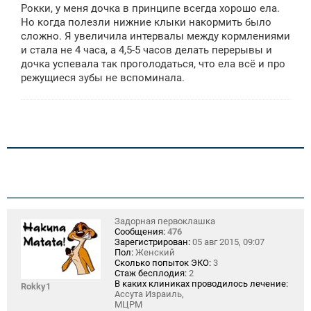
о
Рокки, у меня дочка в принципе всегда хорошо ела.
б
щ
Но когда полезли нижние клыки накормить было
е
сложно. Я увеличила интервалы между кормлениями
н
и стала не 4 часа, а 4,5-5 часов делать перерывы и
и
е
дочка успевала так проголодаться, что ела всё и про
режущиеся зубы не вспоминала.
Задорная первоклашка
Сообщения:
476
Зарегистрирован:
05 авг 2015, 09:07
Пол:
Женский
Сколько попыток ЭКО:
3
Стаж бесплодия:
2
В каких клиниках проводилось лечение:
Rokky1
Ассута Израиль,
МЦРМ