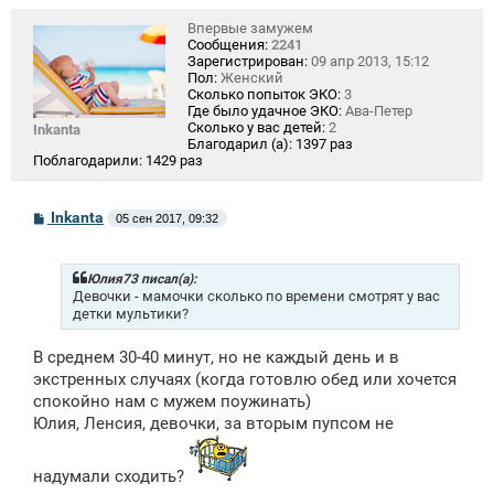
Впервые замужем
Сообщения:
2241
Зарегистрирован:
09 апр 2013, 15:12
Пол:
Женский
Сколько попыток ЭКО:
3
Где было удачное ЭКО:
Ава-Петер
Сколько у вас детей:
2
Inkanta
Благодарил (а):
1397 раз
Поблагодарили:
1429 раз
С
Inkanta
05 сен 2017, 09:32
о
о
б
щ
Юлия73 писал(а):
е
Девочки - мамочки сколько по времени смотрят у вас
н
детки мультики?
и
е
В среднем 30-40 минут, но не каждый день и в
экстренных случаях (когда готовлю обед или хочется
спокойно нам с мужем поужинать)
Юлия, Ленсия, девочки, за вторым пупсом не
надумали сходить?