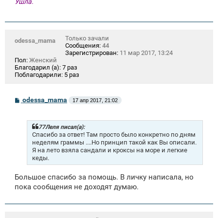
Ушла.
Только зачали
odessa_mama
Сообщения:
44
Зарегистрирован:
11 мар 2017, 13:24
Пол:
Женский
Благодарил (а):
7 раз
Поблагодарили:
5 раз
С
odessa_mama
17 апр 2017, 21:02
о
о
б
щ
77Леля писал(а):
е
Спасибо за ответ! Там просто было конкретно по дням
н
неделям граммы ....Но принцип такой как Вы описали.
и
Я на лето взяла сандали и кроксы на море и легкие
е
кеды.
Большое спасибо за помощь. В личку написала, но
пока сообщения не доходят думаю.