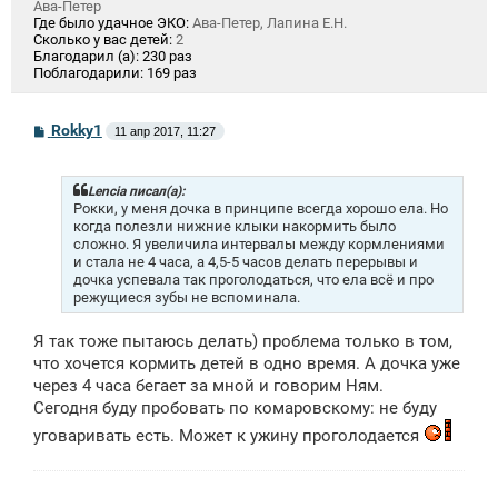
Ава-Петер
Где было удачное ЭКО:
Ава-Петер, Лапина Е.Н.
Сколько у вас детей:
2
Благодарил (а):
230 раз
Поблагодарили:
169 раз
С
Rokky1
11 апр 2017, 11:27
о
о
б
щ
Lencia писал(а):
е
Рокки, у меня дочка в принципе всегда хорошо ела. Но
н
когда полезли нижние клыки накормить было
и
сложно. Я увеличила интервалы между кормлениями
е
и стала не 4 часа, а 4,5-5 часов делать перерывы и
дочка успевала так проголодаться, что ела всё и про
режущиеся зубы не вспоминала.
Я так тоже пытаюсь делать) проблема только в том,
что хочется кормить детей в одно время. А дочка уже
через 4 часа бегает за мной и говорим Ням.
Сегодня буду пробовать по комаровскому: не буду
уговаривать есть. Может к ужину проголодается