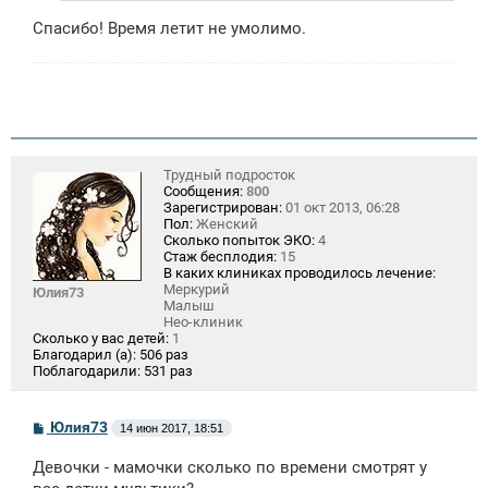
Спасибо! Время летит не умолимо.
Трудный подросток
Сообщения:
800
Зарегистрирован:
01 окт 2013, 06:28
Пол:
Женский
Сколько попыток ЭКО:
4
Стаж бесплодия:
15
В каких клиниках проводилось лечение:
Меркурий
Юлия73
Малыш
Нео-клиник
Сколько у вас детей:
1
Благодарил (а):
506 раз
Поблагодарили:
531 раз
С
Юлия73
14 июн 2017, 18:51
о
о
Девочки - мамочки сколько по времени смотрят у
б
щ