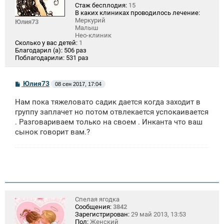
Стаж бесплодия:
15
В каких клиниках проводилось лечение:
Меркурий
Юлия73
Малыш
Нео-клиник
Сколько у вас детей:
1
Благодарил (а):
506 раз
Поблагодарили:
531 раз
С
Юлия73
08 сен 2017, 17:04
о
о
Нам пока тяжеловато садик дается когда заходит в
б
щ
группу заплачет но потом отвлекается успокаивается
е
. Разговариваем только на своем . Инканта что ваш
н
сынок говорит вам.?
и
е
Спелая ягодка
Сообщения:
3842
Зарегистрирован:
29 май 2013, 13:53
Пол:
Женский