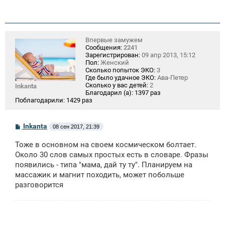
Впервые замужем
Сообщения:
2241
Зарегистрирован:
09 апр 2013, 15:12
Пол:
Женский
Сколько попыток ЭКО:
3
Где было удачное ЭКО:
Ава-Петер
Сколько у вас детей:
2
Inkanta
Благодарил (а):
1397 раз
Поблагодарили:
1429 раз
С
Inkanta
08 сен 2017, 21:39
о
о
Тоже в основном на своем космическом болтает.
б
щ
Около 30 слов самых простых есть в словаре. Фразы
е
появились - типа "мама, дай ту ту". Планируем на
н
массажик и магнит походить, может побольше
и
е
разговорится