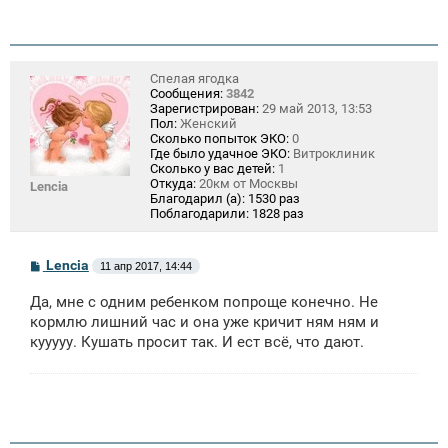
Спелая ягодка
Сообщения:
3842
Зарегистрирован:
29 май 2013, 13:53
Пол:
Женский
Сколько попыток ЭКО:
0
Где было удачное ЭКО:
Витроклиник
Сколько у вас детей:
1
Откуда:
20км от Москвы
Lencia
Благодарил (а):
1530 раз
Поблагодарили:
1828 раз
С
Lencia
11 апр 2017, 14:44
о
о
Да, мне с одним ребенком попроще конечно. Не
б
щ
кормлю лишний час и она уже кричит ням ням и
е
кууууу. Кушать просит так. И ест всё, что дают.
н
и
е