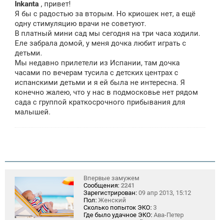
Inkanta
, привет!
б
щ
Я бы с радостью за вторым. Но криошек нет, а ещё
е
одну стимуляцию врачи не советуют.
н
В платный мини сад мы сегодня на три часа ходили.
и
е
Еле забрала домой, у меня дочка любит играть с
детьми.
Мы недавно прилетели из Испании, там дочка
часами по вечерам тусила с детских центрах с
испанскими детьми и я ей была не интересна. Я
конечно жалею, что у нас в подмосковье нет рядом
сада с группой краткосрочного прибывания для
малышей.
Впервые замужем
Сообщения:
2241
Зарегистрирован:
09 апр 2013, 15:12
Пол:
Женский
Сколько попыток ЭКО:
3
Где было удачное ЭКО:
Ава-Петер