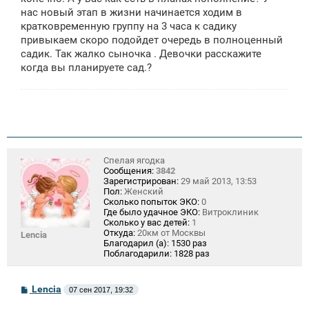
н
нас новый этап в жизни начинается ходим в
и
е
кратковременную группу на 3 часа к садику
привыкаем скоро подойдет очередь в полноценный
садик. Так жалко сыночка . Девочки расскажите
когда вы планируете сад.?
Спелая ягодка
Сообщения:
3842
Зарегистрирован:
29 май 2013, 13:53
Пол:
Женский
Сколько попыток ЭКО:
0
Где было удачное ЭКО:
Витроклиник
Сколько у вас детей:
1
Откуда:
20км от Москвы
Lencia
Благодарил (а):
1530 раз
Поблагодарили:
1828 раз
С
Lencia
07 сен 2017, 19:32
о
о