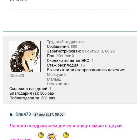
н
и
е
Трудный подросток
Сообщения:
800
Зарегистрирован:
01 окт 2013, 06:28
Пол:
Женский
Сколько попыток ЭКО:
4
Стаж бесплодия:
15
В каких клиниках проводилось лечение:
Меркурий
Юлия73
Малыш
Нео-клиник
Сколько у вас детей:
1
Благодарил (а):
506 раз
Поблагодарили:
531 раз
С
Юлия73
27 апр 2017, 09:05
о
о
Ленсия поздравляем дочку и вашу семью с двумя
б
щ
е
годиками.
н