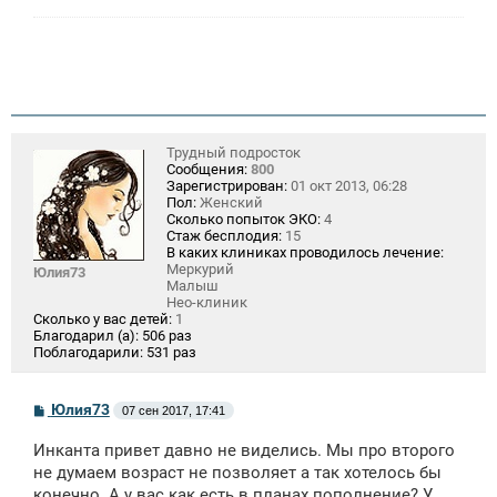
Трудный подросток
Сообщения:
800
Зарегистрирован:
01 окт 2013, 06:28
Пол:
Женский
Сколько попыток ЭКО:
4
Стаж бесплодия:
15
В каких клиниках проводилось лечение:
Меркурий
Юлия73
Малыш
Нео-клиник
Сколько у вас детей:
1
Благодарил (а):
506 раз
Поблагодарили:
531 раз
С
Юлия73
07 сен 2017, 17:41
о
о
Инканта привет давно не виделись. Мы про второго
б
щ
не думаем возраст не позволяет а так хотелось бы
е
конечно. А у вас как есть в планах пополнение? У