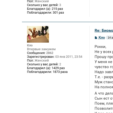
Пол:
Женский
Сколько у вас детей:
3
Благодарил (а):
215 раз
Поблагодарили:
301 раз
Re: Биом
С
Кло
14 а
о
о
Кло
Рокки,
б
Впервые замужем
щ
Не у всех 
Сообщения:
2862
е
Прошу пр
Зарегистрирован:
03 янв 2011, 23:54
н
Пол:
Женский
У меня не
и
Сколько у вас детей:
2
е
чувство г
Благодарил (а):
1429 раз
Надо завл
Поблагодарили:
1873 раза
Т.е. - ра
Муж стано
На полно
А что дел
Сын ест о
Поем, пля
Позволить