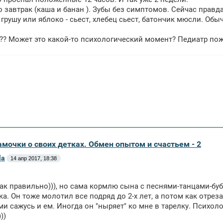
о завтрак (каша и банан ). Зубы без симптомов. Сейчас правда
 грушу или яблоко - сьест, хлебец сьест, батончик мюсли. Об
?? Может это какой-то психологический момент? Педиатр по
амочки о своих детках. Обмен опытом и счастьем - 2
la
14 апр 2017, 18:38
ак правильно))), но сама кормлю сына с песнями-танцами-бу
ка. Он тоже молотил все подряд до 2-х лет, а потом как отрез
ми сажусь и ем. Иногда он "ныряет" ко мне в тарелку. Психоло
))