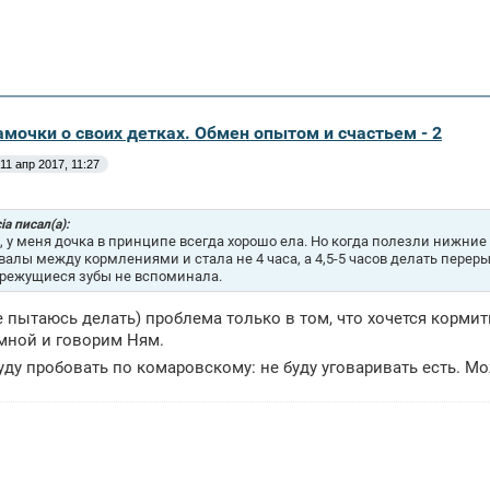
амочки о своих детках. Обмен опытом и счастьем - 2
11 апр 2017, 11:27
ia писал(а):
, у меня дочка в принципе всегда хорошо ела. Но когда полезли нижни
валы между кормлениями и стала не 4 часа, а 4,5-5 часов делать переры
 режущиеся зубы не вспоминала.
е пытаюсь делать) проблема только в том, что хочется кормить
 мной и говорим Ням.
уду пробовать по комаровскому: не буду уговаривать есть. М