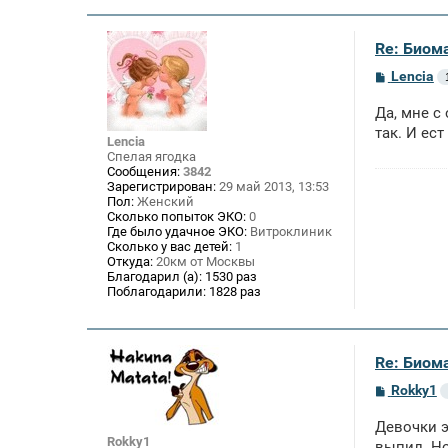
Re: Биом
С
Lencia
о
о
Да, мне с
б
щ
так. И ест
Lencia
е
Спелая ягодка
н
Сообщения:
3842
и
Зарегистрирован:
29 май 2013, 13:53
е
Пол:
Женский
Сколько попыток ЭКО:
0
Где было удачное ЭКО:
Витроклиник
Сколько у вас детей:
1
Откуда:
20км от Москвы
Благодарил (а):
1530 раз
Поблагодарили:
1828 раз
Re: Биом
С
Rokky1
о
о
Девочки э
б
Rokky1
щ
выпил. Но