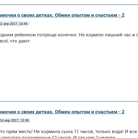
амочки о своих детках. Обмен опытом и счастьем - 2
11 апр 2017, 14:44
 одним ребенком попроще конечно. Не кормлю лишний час и он
 всё, что дают.
амочки о своих детках. Обмен опытом и счастьем - 2
14 апр 2017, 13:39
то прям жесть! Не кормила сына 11 часов, только вода! И все
 проспал положенные 12 часов. И так уже 2 недели.