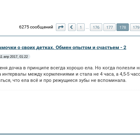
Страница
178
из
180
6275 сообщений
1
176
177
178
179
…
Пред.
амочки о своих детках. Обмен опытом и счастьем - 2
11 апр 2017, 01:22
меня дочка в принципе всегда хорошо ела. Но когда полезли
 интервалы между кормлениями и стала не 4 часа, а 4,5-5 ча
ться, что ела всё и про режущиеся зубы не вспоминала.