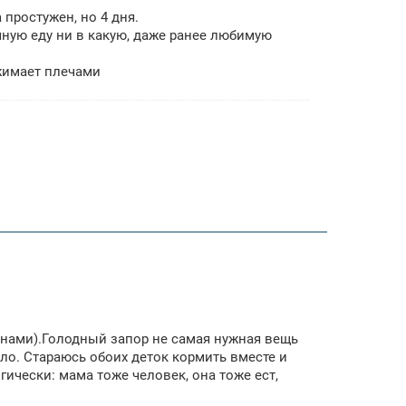
 простужен, но 4 дня.
ычную еду ни в какую, даже ранее любимую
жимает плечами
бнами).Голодный запор не самая нужная вещь
ало. Стараюсь обоих деток кормить вместе и
гически: мама тоже человек, она тоже ест,