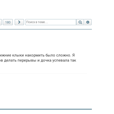
Поиск
Расширенный 
180
След.
 нижние клыки накормить было сложно. Я
сов делать перерывы и дочка успевала так