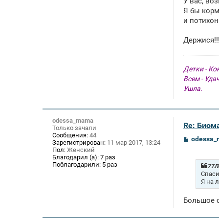
У вас, во
Я бы корм
и потихон
Держися!!
Детки - Ко
Всем - Уда
Ушла.
odessa_mama
Re: Биом
Только зачали
Сообщения:
44
С
odessa
Зарегистрирован:
11 мар 2017, 13:24
о
Пол:
Женский
о
Благодарил (а):
7 раз
б
Поблагодарили:
5 раз
щ
77Ле
е
Спаси
н
Я на 
и
е
Большое с