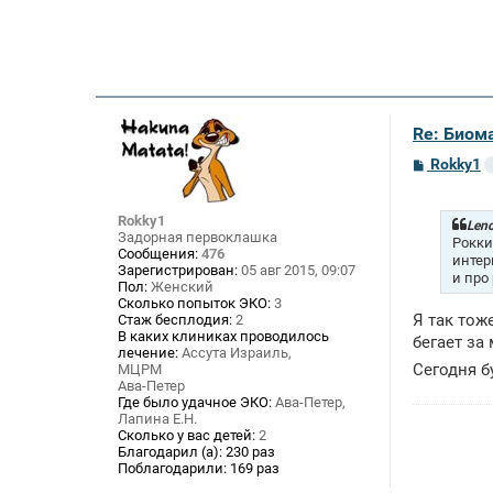
Re: Биом
С
Rokky1
о
о
б
Rokky1
щ
Lenc
Задорная первоклашка
е
Рокки
Сообщения:
476
н
интер
Зарегистрирован:
05 авг 2015, 09:07
и
и про
е
Пол:
Женский
Сколько попыток ЭКО:
3
Я так тож
Стаж бесплодия:
2
В каких клиниках проводилось
бегает за
лечение:
Ассута Израиль,
Сегодня б
МЦРМ
Ава-Петер
Где было удачное ЭКО:
Ава-Петер,
Лапина Е.Н.
Сколько у вас детей:
2
Благодарил (а):
230 раз
Поблагодарили:
169 раз