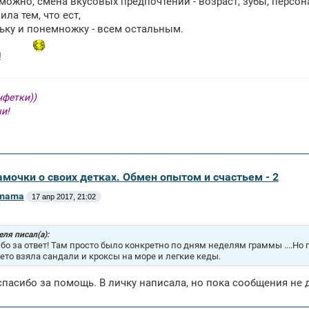
зможно, смена вкусовых предпочтений - возраст, зубы, персон
ила тем, что ест,
ьку и понемножку - всем остальным.
!
нфетки))
чи!
амочки о своих детках. Обмен опытом и счастьем - 2
_mama
17 апр 2017, 21:02
ля писал(а):
бо за ответ! Там просто было конкретно по дням неделям граммы ....Но
лето взяла сандали и кроксы на море и легкие кеды.
пасибо за помощь. В личку написала, но пока сообщения не 