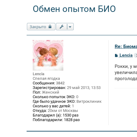
Обмен опытом БИО
Закрыто
Re: Биом
С
Lencia
о
о
Рокки, у 
б
щ
увеличила
Lencia
е
проголода
Спелая ягодка
н
Сообщения:
3842
и
Зарегистрирован:
29 май 2013, 13:53
е
Пол:
Женский
Сколько попыток ЭКО:
0
Где было удачное ЭКО:
Витроклиник
Сколько у вас детей:
1
Откуда:
20км от Москвы
Благодарил (а):
1530 раз
Поблагодарили:
1828 раз