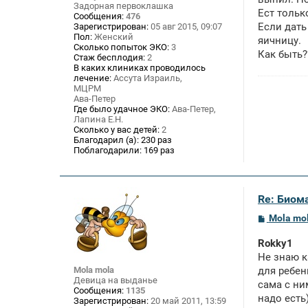
Задорная первоклашка
е
Ест тольк
Сообщения:
476
н
Если дать
Зарегистрирован:
05 авг 2015, 09:07
и
е
Пол:
Женский
яичницу.
Сколько попыток ЭКО:
3
Как быть?
Стаж бесплодия:
2
В каких клиниках проводилось
лечение:
Ассута Израиль,
МЦРМ
Ава-Петер
Где было удачное ЭКО:
Ава-Петер,
Лапина Е.Н.
Сколько у вас детей:
2
Благодарил (а):
230 раз
Поблагодарили:
169 раз
Re: Биом
С
Mola mo
о
о
Rokky1
б
щ
Не знаю к
е
Mola mola
для ребен
н
Девица на выданье
сама с ни
и
Сообщения:
1135
е
надо есть)
Зарегистрирован:
20 май 2011, 13:59