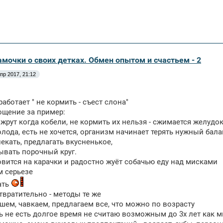
амочки о своих детках. Обмен опытом и счастьем - 2
пр 2017, 21:12
работает " не кормить - съест слона"
ощение за пример:
 жрут когда кобели, не кормить их нельзя - сжимается желудо
олода, есть не хочется, организм начинает терять нужный бала
екать, предлагать вкусненькое,
зрывать порочный круг.
вится на карачки и радостно жуёт собачью еду над мисками
м серьезе
ать
твратительно - методы те же
шем, чавкаем, предлагаем все, что можно по возрасту
 не есть долгое время не считаю возможным до 3х лет как 