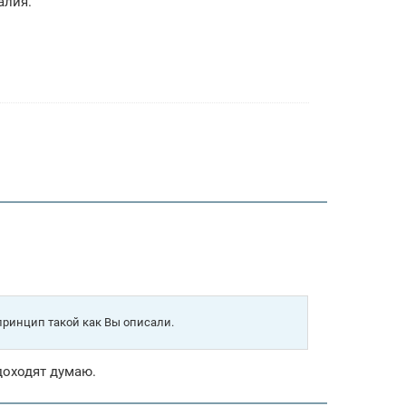
алия.
 принцип такой как Вы описали.
доходят думаю.