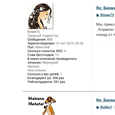
Re: Биом
С
Юлия73
о
о
Мы прикор
б
щ
. Кормлю 
Юлия73
е
назад от 
Трудный подросток
н
Сообщения:
800
и
Зарегистрирован:
01 окт 2013, 06:28
е
Пол:
Женский
Сколько попыток ЭКО:
4
Стаж бесплодия:
15
В каких клиниках проводилось
лечение:
Меркурий
Малыш
Нео-клиник
Сколько у вас детей:
1
Благодарил (а):
506 раз
Поблагодарили:
531 раз
Re: Биом
С
Rokky1
о
о