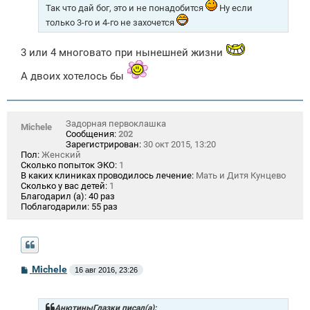
Так что дай бог, это и не понадобится
Ну если
только 3-го и 4-го не захочется
3 или 4 многовато при нынешней жизни
А двоих хотелось бы
Задорная первоклашка
Michele
Сообщения:
202
Зарегистрирован:
30 окт 2015, 13:20
Пол:
Женский
Сколько попыток ЭКО:
1
В каких клиниках проводилось лечение:
Мать и Дитя Кунцево
Сколько у вас детей:
1
Благодарил (а):
40 раз
Поблагодарили:
55 раз
С
Michele
16 авг 2016, 23:26
о
о
б
щ
АнютиныГлазки писал(а):