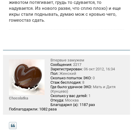
животом потягивает, грудь то сдувается, то
н
надувается. Из нового разве, что сплю плохо) и еще
и
е
икры стали поднывать, думаю мож с кровью чего,
гомеостаз сдать.
Впервые замужем
Сообщения:
2217
Зарегистрирован:
06 окт 2012, 16:34
Пол:
Женский
Сколько попыток ЭКО:
0
Стаж бесплодия:
8
Где было удачное ЭКО:
Мать и Дитя
(Кунцево)
Сколько у вас детей:
1
Chocolatka
Откуда:
Москва
Благодарил (а):
1187 раз
Поблагодарили:
1082 раза