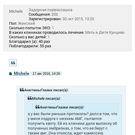
Задорная первоклашка
Michele
Сообщения:
202
Зарегистрирован:
30 окт 2015, 13:20
Пол:
Женский
Сколько попыток ЭКО:
1
В каких клиниках проводилось лечение:
Мать и Дитя Кунцево
Сколько у вас детей:
1
Благодарил (а):
40 раз
Поблагодарили:
55 раз
С
Michele
17 авг 2016, 14:26
о
о
б
щ
АнютиныГлазки писал(а):
е
н
Michele писал(а):
и
е
АнютиныГлазки писал(а):
а у вас были раньше протоколы? дело в том, что
у меня подруга с низким АМГ, пытается
получить квоту. Ей из клиники дали выписку об
полученых эмбрионах, о том, что ее берут с
таким амг. Она отнесла, ждет комиссию.