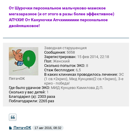
От Шурочки персональное мальчуково-мамское
мегазаразное (и от этого в разы более эффективное)
АПЧХИ! От Кануночки Апчхиииииии персональное
двойняшковое!
Заводная старушенция
Сообщения:
5058
Зарегистрирован:
15 фев 2014, 22:18
Пол:
Женский
Сколько попыток ЭКО:
8
Стаж бесплодия:
6,5
В каких клиниках проводилось лечение:
ЭС
ПятачOK
(1 св.+2крио), Мид Кунцево(2 св.+3крио), 3-е
крио - победа!
Где было удачное ЭКО:
МИД Кунцево Камилова Д.П.
Сколько у вас детей:
1
Благодарил (а):
2303 раза
Поблагодарили:
2265 раз
С
ПятачOK
17 авг 2016, 08:32
о