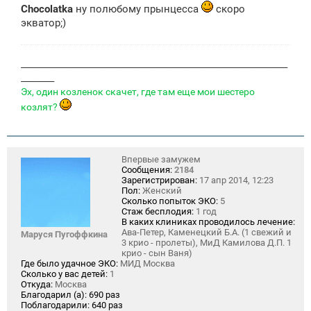
е
Chocolatka
ну полюбому прынцесса
скоро
н
и
экватор;)
е
________________________________________________________________
________
Эх, один козленок скачет, где там еще мои шестеро
козлят?
Впервые замужем
Сообщения:
2184
Зарегистрирован:
17 апр 2014, 12:23
Пол:
Женский
Сколько попыток ЭКО:
5
Стаж бесплодия:
1 год
В каких клиниках проводилось лечение:
Ава-Петер, Каменецкий Б.А. (1 свежий и
Маруся Пугоффкина
3 крио - пролеты), МиД Камилова Д.П. 1
крио - сын Ваня)
Где было удачное ЭКО:
МИД Москва
Сколько у вас детей:
1
Откуда:
Москва
Благодарил (а):
690 раз
Поблагодарили:
640 раз