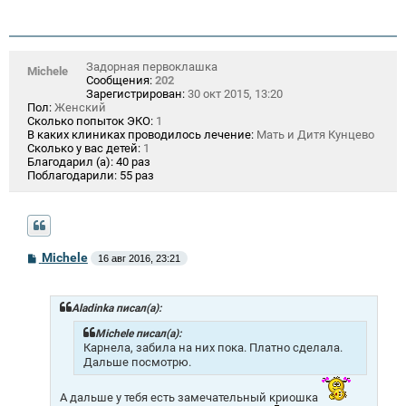
Задорная первоклашка
Michele
Сообщения:
202
Зарегистрирован:
30 окт 2015, 13:20
Пол:
Женский
Сколько попыток ЭКО:
1
В каких клиниках проводилось лечение:
Мать и Дитя Кунцево
Сколько у вас детей:
1
Благодарил (а):
40 раз
Поблагодарили:
55 раз
С
Michele
16 авг 2016, 23:21
о
о
б
щ
Aladinka писал(а):
е
н
Michele писал(а):
и
Карнела, забила на них пока. Платно сделала.
е
Дальше посмотрю.
А дальше у тебя есть замечательный криошка