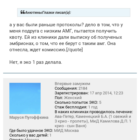
о
б
щ
АнютиныГлазки писал(а):
е
н
а у вас были раньше протоколы? дело в том, что у
и
е
меня подруга с низким АМГ, пытается получить
квоту. Ей из клиники дали выписку об полученых
эмбрионах, о том, что ее берут с таким амг. Она
отнесла, ждет комиссию.[/quote]
Нет, я эко 1 раз делала.
Впервые замужем
Сообщения:
2184
Зарегистрирован:
17 апр 2014, 12:23
Пол:
Женский
Сколько попыток ЭКО:
5
Стаж бесплодия:
1 год
В каких клиниках проводилось лечение:
Ава-Петер, Каменецкий Б.А. (1 свежий и
Маруся Пугоффкина
3 крио - пролеты), МиД Камилова Д.П. 1
крио - сын Ваня)
Где было удачное ЭКО:
МИД Москва
Сколько у вас детей:
1
Откуда:
Москва