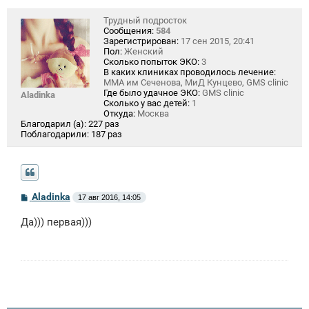
Трудный подросток
Сообщения:
584
Зарегистрирован:
17 сен 2015, 20:41
Пол:
Женский
Сколько попыток ЭКО:
3
В каких клиниках проводилось лечение:
ММА им Сеченова, МиД Кунцево, GMS clinic
Где было удачное ЭКО:
GMS clinic
Aladinka
Сколько у вас детей:
1
Откуда:
Москва
Благодарил (а):
227 раз
Поблагодарили:
187 раз
С
Aladinka
17 авг 2016, 14:05
о
о
Да))) первая)))
б
щ
е
н
и
е