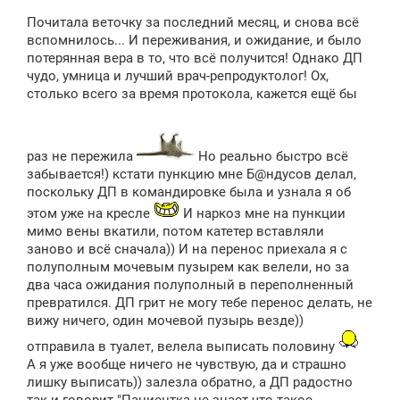
Почитала веточку за последний месяц, и снова всё
вспомнилось... И переживания, и ожидание, и было
потерянная вера в то, что всё получится! Однако ДП
чудо, умница и лучший врач-репродуктолог! Ох,
столько всего за время протокола, кажется ещё бы
раз не пережила
Но реально быстро всё
забывается!) кстати пункцию мне Б@ндусов делал,
поскольку ДП в командировке была и узнала я об
этом уже на кресле
И наркоз мне на пункции
мимо вены вкатили, потом катетер вставляли
заново и всё сначала)) И на перенос приехала я с
полуполным мочевым пузырем как велели, но за
два часа ожидания полуполный в переполненный
превратился. ДП грит не могу тебе перенос делать, не
вижу ничего, один мочевой пузырь везде))
отправила в туалет, велела выписать половину
А я уже вообще ничего не чувствую, да и страшно
лишку выписать)) залезла обратно, а ДП радостно