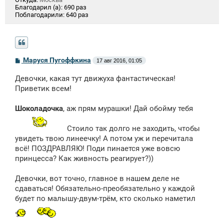
Благодарил (а):
690 раз
Поблагодарили:
640 раз
С
Маруся Пугоффкина
17 авг 2016, 01:05
о
о
Девочки, какая тут движуха фантастическая!
б
щ
Приветик всем!
е
н
Шоколадочка
, аж прям мурашки! Дай обойму тебя
и
е
Стоило так долго не заходить, чтобы
увидеть твою линеечку! А потом уж и перечитала
всё! ПОЗДРАВЛЯЮ! Поди пинается уже вовсю
принцесса? Как живность реагирует?))
Девочки, вот точно, главное в нашем деле не
сдаваться! Обязательно-преобязательно у каждой
будет по малышу-двум-трём, кто сколько наметил