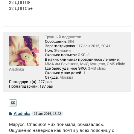
22 ДПП ПЯ
32 ДПП СБ+
Трудный подросток
Сообщения:
584
Зарегистрирован:
17 сен 2015, 20:41
Пол:
Женский
Сколько попыток ЭКО:
3
В каких клиниках проводилось лечение:
ММА им Сеченова, МиД Кунцево, GMS clinic
Где было удачное ЭКО:
GMS clinic
Aladinka
Сколько у вас детей:
1
Откуда:
Москва
Благодарил (а):
227 раз
Поблагодарили:
187 раз
С
Aladinka
17 авг 2016, 13:22
о
о
Маруся. Спасибо! Чих поймала, обмазалась.
б
щ
Ощущения наверное как почти у всех поясницу с
е