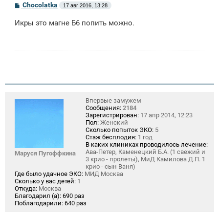
С
Chocolatka
17 авг 2016, 13:28
о
о
Икры это магне Б6 попить можно.
б
щ
е
н
и
е
Впервые замужем
Сообщения:
2184
Зарегистрирован:
17 апр 2014, 12:23
Пол:
Женский
Сколько попыток ЭКО:
5
Стаж бесплодия:
1 год
В каких клиниках проводилось лечение:
Ава-Петер, Каменецкий Б.А. (1 свежий и
Маруся Пугоффкина
3 крио - пролеты), МиД Камилова Д.П. 1
крио - сын Ваня)
Где было удачное ЭКО:
МИД Москва
Сколько у вас детей:
1
Откуда:
Москва
Благодарил (а):
690 раз
Поблагодарили:
640 раз