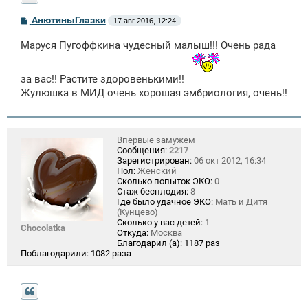
С
АнютиныГлазки
17 авг 2016, 12:24
о
о
Маруся Пугоффкина чудесный малыш!!! Очень рада
б
щ
е
н
за вас!! Растите здоровенькими!!
и
Жулюшка в МИД очень хорошая эмбриология, очень!!
е
Впервые замужем
Сообщения:
2217
Зарегистрирован:
06 окт 2012, 16:34
Пол:
Женский
Сколько попыток ЭКО:
0
Стаж бесплодия:
8
Где было удачное ЭКО:
Мать и Дитя
(Кунцево)
Сколько у вас детей:
1
Chocolatka
Откуда:
Москва
Благодарил (а):
1187 раз
Поблагодарили:
1082 раза