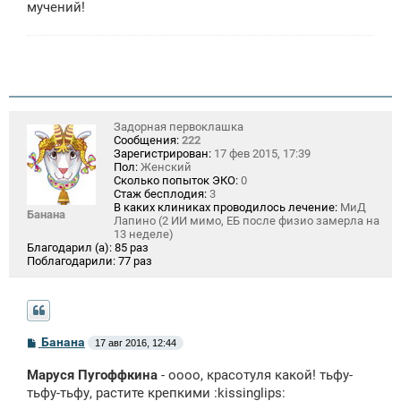
мучений!
Задорная первоклашка
Сообщения:
222
Зарегистрирован:
17 фев 2015, 17:39
Пол:
Женский
Сколько попыток ЭКО:
0
Стаж бесплодия:
3
В каких клиниках проводилось лечение:
МиД
Банана
Лапино (2 ИИ мимо, ЕБ после физио замерла на
13 неделе)
Благодарил (а):
85 раз
Поблагодарили:
77 раз
С
Банана
17 авг 2016, 12:44
о
о
Маруся Пугоффкина
- оооо, красотуля какой! тьфу-
б
щ
тьфу-тьфу, растите крепкими :kissinglips: