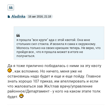
С
Aladinka
16 авг 2016, 21:18
о
о
б
щ
е
н
я прошла "все круги" ада с этой квотой. Она мне
и
е
стольких сил стоила. И возила я сама к окружному.
Молюсь только на своих криошек теперь. Не верю, что
пройдя все , что я прошла может в итоге не
получиться.
Да я тоже прилично пободалась с ними за эту квоту
, как вспомню. Но ничего, меня уже не
остановишь надо будет и еще и еще пойду. Главное
знать хорошо 107 приказ, им апеллировать и если
что жаловаться зав Жк/глав врачу/управление
районное/Департамент - у кого на каком этапе толк
будет.