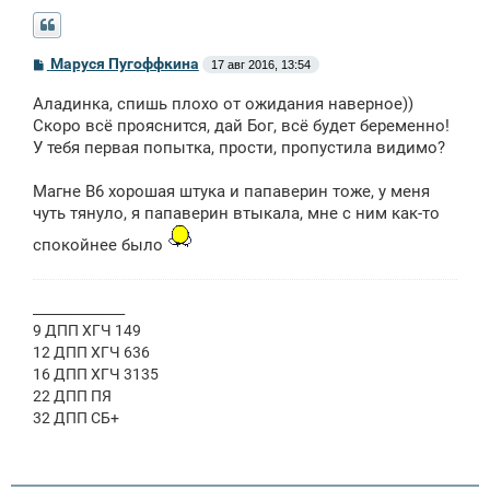
С
Маруся Пугоффкина
17 авг 2016, 13:54
о
о
Аладинка, спишь плохо от ожидания наверное))
б
щ
Скоро всё прояснится, дай Бог, всё будет беременно!
е
У тебя первая попытка, прости, пропустила видимо?
н
и
е
Магне В6 хорошая штука и папаверин тоже, у меня
чуть тянуло, я папаверин втыкала, мне с ним как-то
спокойнее было
______________
9 ДПП ХГЧ 149
12 ДПП ХГЧ 636
16 ДПП ХГЧ 3135
22 ДПП ПЯ
32 ДПП СБ+