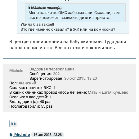
е
н
Michele писал(а):
и
Меня на эко по ОМС забраковали. Сказали, вам
е
эко не поможет, возьмите дите из приюта.
Убила б за такое!!
Это где именно сказали? в ЖК или на комиссии?
В центре планирования на бабушкинской. Туда дали
направление из жк. Все на этом и закончилось.
Задорная первоклашка
Michele
Сообщения:
202
Зарегистрирован:
30 окт 2015, 13:20
Пол:
Женский
Сколько попыток ЭКО:
1
В каких клиниках проводилось лечение:
Мать и Дитя Кунцево
Сколько у вас детей:
1
Благодарил (а):
40 раз
Поблагодарили:
55 раз
С
Michele
16 авг 2016, 23:28
о