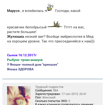
о
б
щ
Маруся
, я влюбилась
Господи, какой
е
н
и
е
красавчик белобрысый
Ттттт на вас,
растите большие!
Жулюшка
низкий амг? Вообще эмбриология в Мид
на хорошем уровне. Так что присоединяйся к нам)))
Сынок 16.12.2017г
Рыбуся- троих мамуся
У Япоши- полный дом "криошек"
Япоша ЗДОРОВА
Трудный подросток
Сообщения:
584
Зарегистрирован:
17 сен 2015, 20:41
Пол:
Женский
Сколько попыток ЭКО:
3
В каких клиниках проводилось лечение: