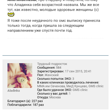
б
щ
что Аладинка себя возрастной назвала. Мы же все
е
тут, как известно, молодые здоровые женщины (с)
н
и
е
Я тоже после неудачного по омс выписку принесла
только тогда, когда пришла за следующим
направлением уже спустя почти год.
Трудный подросток
Сообщения:
584
Зарегистрирован:
17 сен 2015, 20:41
Пол:
Женский
Сколько попыток ЭКО:
3
В каких клиниках проводилось лечение:
ММА им Сеченова, МиД Кунцево, GMS clinic
Где было удачное ЭКО:
GMS clinic
Aladinka
Сколько у вас детей:
1
Откуда:
Москва
Благодарил (а):
227 раз
Поблагодарили:
187 раз