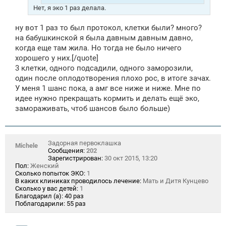
Нет, я эко 1 раз делала.
ну вот 1 раз то был протокол, клетки были? много?
на бабушкинской я была давным давным давно,
когда еще там жила. Но тогда не было ничего
хорошего у них.[/quote]
3 клетки, одного подсадили, одного заморозили,
один после оплодотворения плохо рос, в итоге зачах.
У меня 1 шанс пока, а амг все ниже и ниже. Мне по
идее нужно прекращать кормить и делать ещё эко,
замораживать, чтоб шансов было больше)
Задорная первоклашка
Michele
Сообщения:
202
Зарегистрирован:
30 окт 2015, 13:20
Пол:
Женский
Сколько попыток ЭКО:
1
В каких клиниках проводилось лечение:
Мать и Дитя Кунцево
Сколько у вас детей:
1
Благодарил (а):
40 раз
Поблагодарили:
55 раз