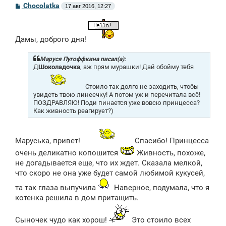
С
Chocolatka
17 авг 2016, 12:27
о
о
б
щ
Дамы, доброго дня!
е
н
и
Маруся Пугоффкина писал(а):
е
Д
Шоколадочка
, аж прям мурашки! Дай обойму тебя
Стоило так долго не заходить, чтобы
увидеть твою линеечку! А потом уж и перечитала всё!
ПОЗДРАВЛЯЮ! Поди пинается уже вовсю принцесса?
Как живность реагирует?)
Маруська, привет!
Спасибо! Принцесса
очень деликатно копошится
Живность, похоже,
не догадывается еще, что их ждет. Сказала мелкой,
что скоро не она уже будет самой любимой кукусей,
та так глаза выпучила
Наверное, подумала, что я
котенка решила в дом притащить.
Сыночек чудо как хорош!
Это стоило всех