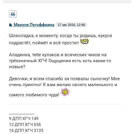
С
Маруся Пугоффкина
17 авг 2016, 12:46
о
о
Шоколадка, к моменту, когда ты родишь, кукуся
б
щ
подрастёт, поймёт и всё простит
е
н
и
Аладинка, тебе кулаков и всяческих чихов на
е
трёхзначный ХГЧ! Ощущения есть хоть какие-то
новые?
Девочки, и всем спасибо за похвалы сыночку! Мне
очень приятно! Я вам желаю своего маленького и
самого любимого чуда!
______________
9 ДПП ХГЧ 149
12 ДПП ХГЧ 636
16 ДПП ХГЧ 3135