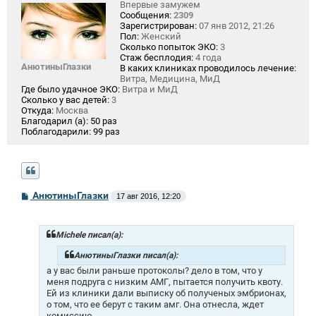
Впервые замужем
Сообщения:
2309
Зарегистрирован:
07 янв 2012, 21:26
Пол:
Женский
Сколько попыток ЭКО:
3
Стаж бесплодия:
4 года
АнютиныГлазки
В каких клиниках проводилось лечение:
Витра, Медицина, МиД
Где было удачное ЭКО:
Витра и МиД
Сколько у вас детей:
3
Откуда:
Москва
Благодарил (а):
50 раз
Поблагодарили:
99 раз
С
АнютиныГлазки
17 авг 2016, 12:20
о
о
б
щ
Michele писал(а):
е
н
АнютиныГлазки писал(а):
и
а у вас были раньше протоколы? дело в том, что у
е
меня подруга с низким АМГ, пытается получить квоту.
Ей из клиники дали выписку об полученых эмбрионах,
о том, что ее берут с таким амг. Она отнесла, ждет
комиссию.