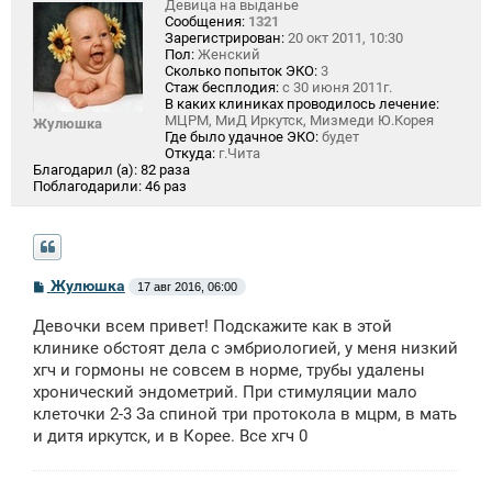
Девица на выданье
Сообщения:
1321
Зарегистрирован:
20 окт 2011, 10:30
Пол:
Женский
Сколько попыток ЭКО:
3
Стаж бесплодия:
с 30 июня 2011г.
В каких клиниках проводилось лечение:
МЦРМ, МиД Иркутск, Мизмеди Ю.Корея
Жулюшка
Где было удачное ЭКО:
будет
Откуда:
г.Чита
Благодарил (а):
82 раза
Поблагодарили:
46 раз
С
Жулюшка
17 авг 2016, 06:00
о
о
Девочки всем привет! Подскажите как в этой
б
щ
клинике обстоят дела с эмбриологией, у меня низкий
е
хгч и гормоны не совсем в норме, трубы удалены
н
хронический эндометрий. При стимуляции мало
и
е
клеточки 2-3 За спиной три протокола в мцрм, в мать
и дитя иркутск, и в Корее. Все хгч 0