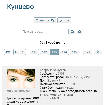
Кунцево
Ответить
Поиск
Расширенный п
5971 сообщение
Страница
113
из
171
1
111
112
113
114
115
171
…
…
Пред.
Сл
Впервые замужем
Сообщения:
2309
Зарегистрирован:
07 янв 2012, 21:26
Пол:
Женский
Сколько попыток ЭКО:
3
Стаж бесплодия:
4 года
АнютиныГлазки
В каких клиниках проводилось лечение:
Витра, Медицина, МиД
Где было удачное ЭКО:
Витра и МиД
Сколько у вас детей:
3