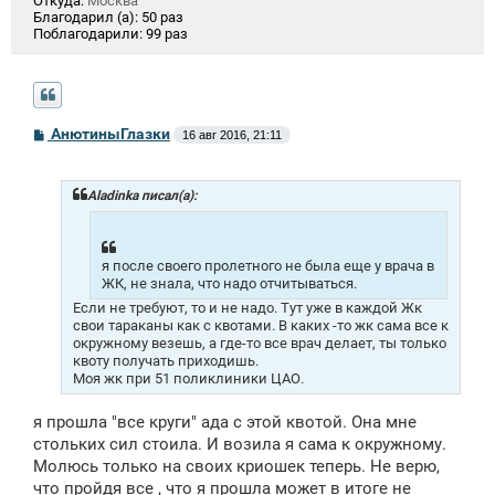
Откуда:
Москва
Благодарил (а):
50 раз
Поблагодарили:
99 раз
С
АнютиныГлазки
16 авг 2016, 21:11
о
о
б
щ
Aladinka писал(а):
е
н
и
е
я после своего пролетного не была еще у врача в
ЖК, не знала, что надо отчитываться.
Если не требуют, то и не надо. Тут уже в каждой Жк
свои тараканы как с квотами. В каких -то жк сама все к
окружному везешь, а где-то все врач делает, ты только
квоту получать приходишь.
Моя жк при 51 поликлиники ЦАО.
я прошла "все круги" ада с этой квотой. Она мне
стольких сил стоила. И возила я сама к окружному.
Молюсь только на своих криошек теперь. Не верю,
что пройдя все , что я прошла может в итоге не