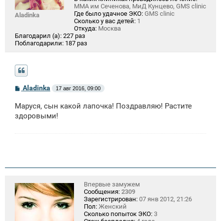
ММА им Сеченова, МиД Кунцево, GMS clinic
Где было удачное ЭКО:
GMS clinic
Aladinka
Сколько у вас детей:
1
Откуда:
Москва
Благодарил (а):
227 раз
Поблагодарили:
187 раз
С
Aladinka
17 авг 2016, 09:00
о
о
Маруся, сын какой лапочка! Поздравляю! Растите
б
щ
здоровыми!
е
н
и
е
Впервые замужем
Сообщения:
2309
Зарегистрирован:
07 янв 2012, 21:26
Пол:
Женский
Сколько попыток ЭКО:
3