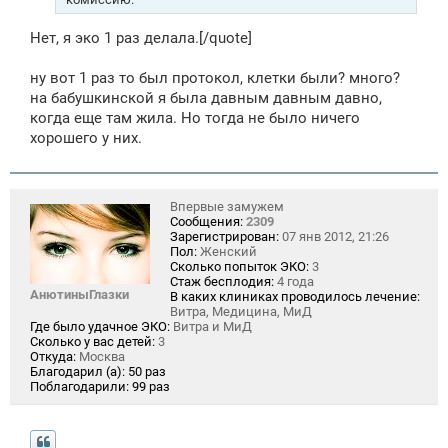
Нет, я эко 1 раз делала.[/quote]
ну вот 1 раз то был протокол, клетки были? много?
на бабушкинской я была давным давным давно,
когда еще там жила. Но тогда не было ничего
хорошего у них.
Впервые замужем
Сообщения:
2309
Зарегистрирован:
07 янв 2012, 21:26
Пол:
Женский
Сколько попыток ЭКО:
3
Стаж бесплодия:
4 года
АнютиныГлазки
В каких клиниках проводилось лечение:
Витра, Медицина, МиД
Где было удачное ЭКО:
Витра и МиД
Сколько у вас детей:
3
Откуда:
Москва
Благодарил (а):
50 раз
Поблагодарили:
99 раз