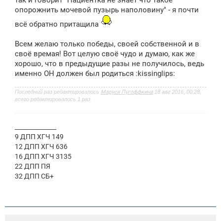
так и говорит "Пациентка не знает что такое
опорожнить мочевой пузырь наполовину" - я почти
всё обратно притащила
Всем желаю только победы, своей собственной и в
своё времая! Вот целую своё чудо и думаю, как же
хорошо, что в предыдущие разы не получилось, ведь
именно ОН должен был родиться :kissinglips:
Последний раз редактировалось
Маруся Пугоффкина
18 авг 2016, 00:28,
всего редактировалось 1 раз.
______________
9 ДПП ХГЧ 149
12 ДПП ХГЧ 636
16 ДПП ХГЧ 3135
22 ДПП ПЯ
32 ДПП СБ+