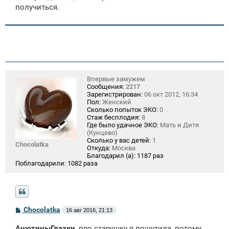
получиться.
Впервые замужем
Сообщения:
2217
Зарегистрирован:
06 окт 2012, 16:34
Пол:
Женский
Сколько попыток ЭКО:
0
Стаж бесплодия:
8
Где было удачное ЭКО:
Мать и Дитя
(Кунцево)
Сколько у вас детей:
1
Chocolatka
Откуда:
Москва
Благодарил (а):
1187 раз
Поблагодарили:
1082 раза
С
Chocolatka
16 авг 2016, 21:13
о
о
АнютиныГлазки
, про старушку я пошутила, потому