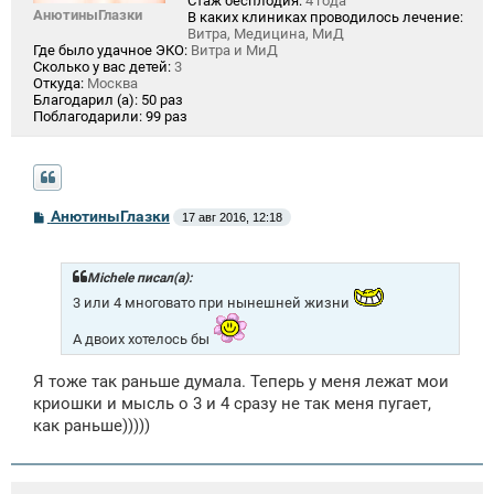
Стаж бесплодия:
4 года
АнютиныГлазки
В каких клиниках проводилось лечение:
Витра, Медицина, МиД
Где было удачное ЭКО:
Витра и МиД
Сколько у вас детей:
3
Откуда:
Москва
Благодарил (а):
50 раз
Поблагодарили:
99 раз
С
АнютиныГлазки
17 авг 2016, 12:18
о
о
б
щ
Michele писал(а):
е
3 или 4 многовато при нынешней жизни
н
и
е
А двоих хотелось бы
Я тоже так раньше думала. Теперь у меня лежат мои
криошки и мысль о 3 и 4 сразу не так меня пугает,
как раньше)))))