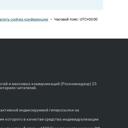
алить cookies конференции
•
Часовой пояс:
UTC+03:00
логий и массовых коммуникаций (Роскомнадзор) 23
ентариях читателей.
м активной индексируемой гиперссылки на
я которого в качестве средства индивидуализации