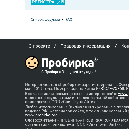
РЕГИСТРАЦИЯ
Список форумов
•
FAQ
/
/
О проекте
Правовая информация
Ко
Интернет-портал «Пробирка» зарегистрирован в Феде
мая 2019 года. Номер свидетельства №
ФС77-75768
. 
Все материалы, размещенные на интернет-сайте
www.p
являются результатами интеллектуальной собственн
принадлежат ООО «СвитГрупп АйТи».
Любое использование (включая цитирование в порядк
кодекса РФ) материалов сайта, в том числе названий
www.probirka.org
.
Словосочетание «ПРОБИРКА/PROBIRKA.RU» является к
организации принадлежит ООО «СвитГрупп АйТи».