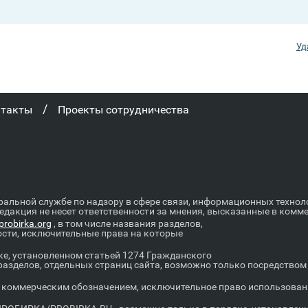
Уд
/
нтакты
Проекты сотрудничества
ральной службе по надзору в сфере связи, информационных техно
Редакция не несет ответственности за мнения, высказанные в комм
robirka.org
, в том числе названия разделов,
ости, исключительные права на которые
е, установленном статьей 1274 Гражданского
 разделов, отдельных страниц сайта, возможно только посредство
оммерческим обозначением, исключительное право использовани