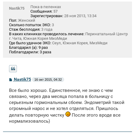
Пока в пеленках
Nastik75
Сообщения:
57
Зарегистрирован:
28 ноя 2013, 13:34
Пол:
Женский
Сколько попыток ЭКО:
3
Стаж бесплодия:
3 года
В каких клиниках проводилось лечение:
Перинатальный Центр
г. Чита, Южная Корея МизМеди
Где было удачное ЭКО:
Сеул, Южная Корея, МизМеди
Благодарил (а):
9 раз
Поблагодарили:
3 раза
С
Nastik75
16 окт 2015, 04:32
о
о
Все было хорошо. Единственное, не знаю с чем
б
щ
связано, через два месяца попала в больницу с
е
серьезным гормональным сбоем. Эндометрий такой
н
огромный нарос и не хотел отделяться. Пришлось
и
е
делать повторную чистку
После этого вроде все
нормализовалось)