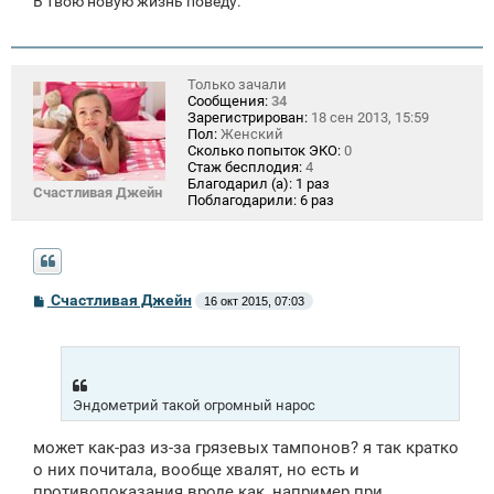
В твою новую жизнь поведу.
Только зачали
Сообщения:
34
Зарегистрирован:
18 сен 2013, 15:59
Пол:
Женский
Сколько попыток ЭКО:
0
Стаж бесплодия:
4
Благодарил (а):
1 раз
Счастливая Джейн
Поблагодарили:
6 раз
С
Счастливая Джейн
16 окт 2015, 07:03
о
о
б
щ
е
н
Эндометрий такой огромный нарос
и
е
может как-раз из-за грязевых тампонов? я так кратко
о них почитала, вообще хвалят, но есть и
противопоказания вроде как, например при