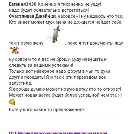
о
Евгения3430
Конечно я тихонечко не уеду!
б
щ
надо будет обязательно встретиться!
е
Счастливая Джейн
да насовсем! ну надеюсь что так.
н
Кто знает может муж меня не дождется найдет себе
и
е
там новую жену
, пока я тут документы жду
ну совсем то я вас не брошу, буду навещать и
следить за вашими успехами!
Только вот наверное надо форум в чьи то руки
другие передать! Я и так с эти переездом все
запустила.
Я вообще думаю может новую ветку кто то откроет!
Может новая ветка будет более успешной чем эта :-)
Есть у кого какие то предложения?
От Шурочки персональное мальчуково-мамское