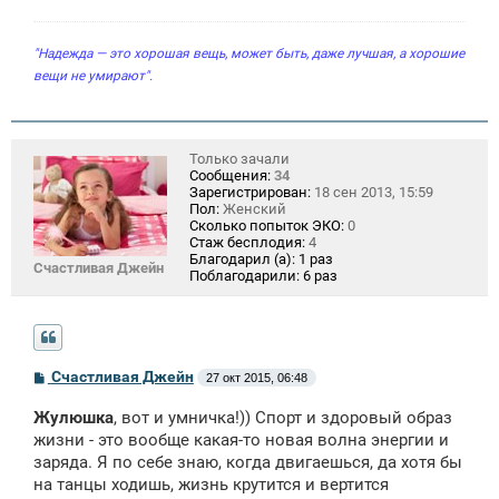
и
е
"Надежда — это хорошая вещь, может быть, даже лучшая, а хорошие
вещи не умирают".
Только зачали
Сообщения:
34
Зарегистрирован:
18 сен 2013, 15:59
Пол:
Женский
Сколько попыток ЭКО:
0
Стаж бесплодия:
4
Благодарил (а):
1 раз
Счастливая Джейн
Поблагодарили:
6 раз
С
Счастливая Джейн
27 окт 2015, 06:48
о
о
Жулюшка
, вот и умничка!)) Спорт и здоровый образ
б
щ
жизни - это вообще какая-то новая волна энергии и
е
заряда. Я по себе знаю, когда двигаешься, да хотя бы
н
на танцы ходишь, жизнь крутится и вертится
и
е