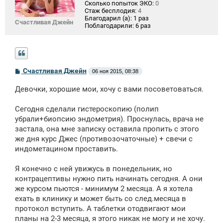
Сколько попыток ЭКО:
0
Стаж бесплодия:
4
Благодарил (а):
1 раз
Счастливая Джейн
Поблагодарили:
6 раз
С
Счастливая Джейн
06 ноя 2015, 08:38
о
о
Девочки, хорошие мои, хочу с вами посоветоваться.
б
щ
е
Сегодня сделали гистероскопию (полип
н
убрали+биопсию эндометрия). Проснулась, врача не
и
е
застала, она мне записку оставила пропить с этого
же дня курс Джес (противозочаточные) + свечи с
индометацином проставить.
Я конечно с ней увижусь в понедельник, но
контрацептивы нужно пить начинать сегодня. А они
же курсом пьются - минимум 2 месяца. А я хотела
ехать в клинику и может быть со след.месяца в
протокол вступить. А таблетки отодвигают мои
планы на 2-3 месяца, я этого никак не могу и не хочу.