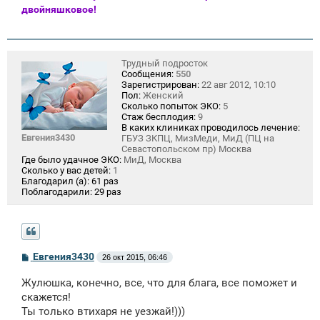
двойняшковое!
Трудный подросток
Сообщения:
550
Зарегистрирован:
22 авг 2012, 10:10
Пол:
Женский
Сколько попыток ЭКО:
5
Стаж бесплодия:
9
В каких клиниках проводилось лечение:
Евгения3430
ГБУЗ ЗКПЦ, МизМеди, МиД (ПЦ на
Севастопольском пр) Москва
Где было удачное ЭКО:
МиД, Москва
Сколько у вас детей:
1
Благодарил (а):
61 раз
Поблагодарили:
29 раз
С
Евгения3430
26 окт 2015, 06:46
о
о
Жулюшка, конечно, все, что для блага, все поможет и
б
щ
скажется!
е
Ты только втихаря не уезжай!)))
н