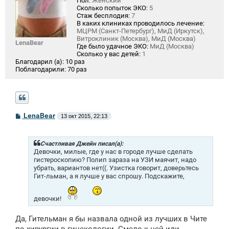
Пол:
Женский
Сколько попыток ЭКО:
5
Стаж бесплодия:
7
В каких клиниках проводилось лечение:
МЦРМ (Санкт-Петербург), МиД (Иркутск),
Витроклиник (Москва), МиД (Москва)
LenaBear
Где было удачное ЭКО:
МиД (Москва)
Сколько у вас детей:
1
Благодарил (а):
10 раз
Поблагодарили:
70 раз
С
LenaBear
13 окт 2015, 22:13
о
о
б
щ
Счастливая Джейн писал(а):
е
Девочки, милые, где у нас в городе лучше сделать
н
гистероскопию? Полип зараза на УЗИ маячит, надо
и
убрать, вариантов нет((. Узистка говорит, доверьтесь
е
Гит-льман, а я лучше у вас спрошу. Подскажите,
девочки!
Да, Гительман я бы назвала одной из лучших в Чите