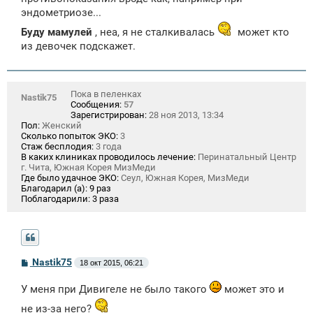
эндометриозе...
Буду мамулей
, неа, я не сталкивалась
может кто
из девочек подскажет.
Пока в пеленках
Nastik75
Сообщения:
57
Зарегистрирован:
28 ноя 2013, 13:34
Пол:
Женский
Сколько попыток ЭКО:
3
Стаж бесплодия:
3 года
В каких клиниках проводилось лечение:
Перинатальный Центр
г. Чита, Южная Корея МизМеди
Где было удачное ЭКО:
Сеул, Южная Корея, МизМеди
Благодарил (а):
9 раз
Поблагодарили:
3 раза
С
Nastik75
18 окт 2015, 06:21
о
о
У меня при Дивигеле не было такого
может это и
б
щ
не из-за него?
е