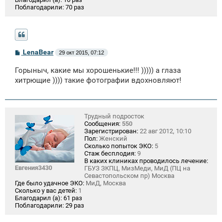
Поблагодарили:
70 раз
С
LenaBear
29 окт 2015, 07:12
о
о
Горыныч, какие мы хорошенькие!!! ))))) а глаза
б
щ
хитрющие )))) такие фотографии вдохновляют!
е
н
и
е
Трудный подросток
Сообщения:
550
Зарегистрирован:
22 авг 2012, 10:10
Пол:
Женский
Сколько попыток ЭКО:
5
Стаж бесплодия:
9
В каких клиниках проводилось лечение:
Евгения3430
ГБУЗ ЗКПЦ, МизМеди, МиД (ПЦ на
Севастопольском пр) Москва
Где было удачное ЭКО:
МиД, Москва
Сколько у вас детей:
1
Благодарил (а):
61 раз
Поблагодарили:
29 раз