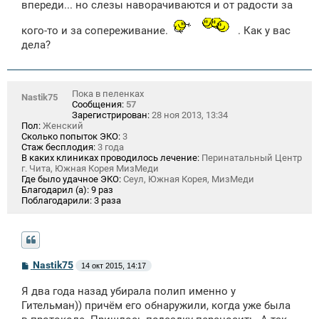
впереди... но слезы наворачиваются и от радости за
кого-то и за сопереживание.
. Как у вас
дела?
Пока в пеленках
Nastik75
Сообщения:
57
Зарегистрирован:
28 ноя 2013, 13:34
Пол:
Женский
Сколько попыток ЭКО:
3
Стаж бесплодия:
3 года
В каких клиниках проводилось лечение:
Перинатальный Центр
г. Чита, Южная Корея МизМеди
Где было удачное ЭКО:
Сеул, Южная Корея, МизМеди
Благодарил (а):
9 раз
Поблагодарили:
3 раза
С
Nastik75
14 окт 2015, 14:17
о
о
Я два года назад убирала полип именно у
б
щ
Гительман)) причём его обнаружили, когда уже была
е