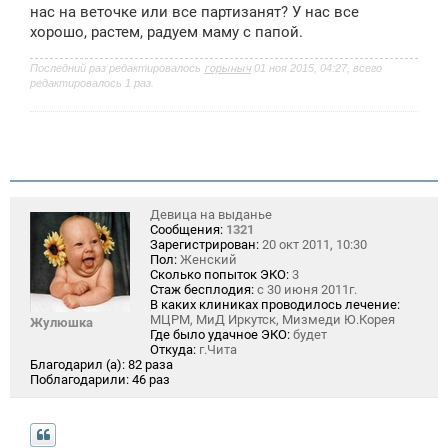
н
нас на веточке или все партизанят? У нас все
и
хорошо, растем, радуем маму с папой.
е
Последний раз редактировалось
горыныч
01 ноя 2015, 04:27, всего
редактировалось 1 раз.
Девица на выданье
Сообщения:
1321
Зарегистрирован:
20 окт 2011, 10:30
Пол:
Женский
Сколько попыток ЭКО:
3
Стаж бесплодия:
с 30 июня 2011г.
В каких клиниках проводилось лечение:
МЦРМ, МиД Иркутск, Мизмеди Ю.Корея
Жулюшка
Где было удачное ЭКО:
будет
Откуда:
г.Чита
Благодарил (а):
82 раза
Поблагодарили:
46 раз