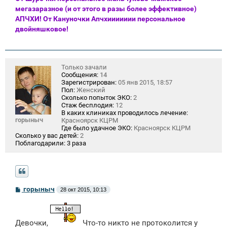
мегазаразное (и от этого в разы более эффективное)
АПЧХИ! От Кануночки Апчхиииииии персональное
двойняшковое!
Только зачали
Сообщения:
14
Зарегистрирован:
05 янв 2015, 18:57
Пол:
Женский
Сколько попыток ЭКО:
2
Стаж бесплодия:
12
В каких клиниках проводилось лечение:
горыныч
Красноярск КЦРМ
Где было удачное ЭКО:
Красноярск КЦРМ
Сколько у вас детей:
2
Поблагодарили:
3 раза
С
горыныч
28 окт 2015, 10:13
о
о
б
щ
Девочки,
Что-то никто не протоколится у
е