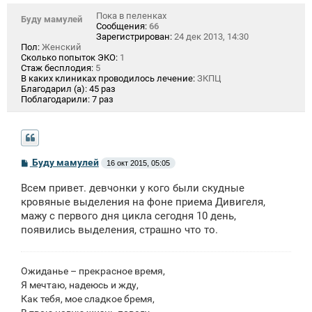
Пока в пеленках
Буду мамулей
Сообщения:
66
Зарегистрирован:
24 дек 2013, 14:30
Пол:
Женский
Сколько попыток ЭКО:
1
Стаж бесплодия:
5
В каких клиниках проводилось лечение:
ЗКПЦ
Благодарил (а):
45 раз
Поблагодарили:
7 раз
С
Буду мамулей
16 окт 2015, 05:05
о
о
Всем привет. девчонки у кого были скудные
б
щ
кровяные выделения на фоне приема Дивигеля,
е
мажу с первого дня цикла сегодня 10 день,
н
появились выделения, страшно что то.
и
е
Ожиданье – прекрасное время,
Я мечтаю, надеюсь и жду,
Как тебя, мое сладкое бремя,