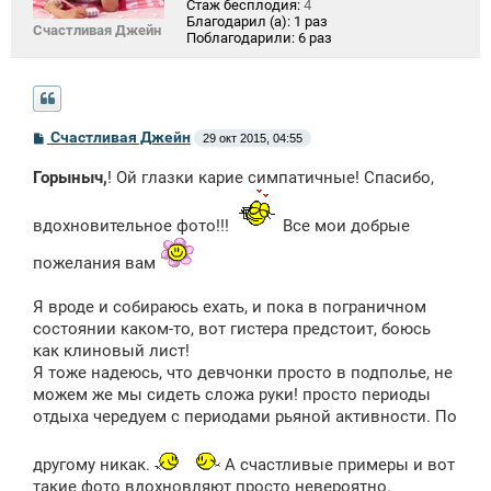
Стаж бесплодия:
4
Благодарил (а):
1 раз
Счастливая Джейн
Поблагодарили:
6 раз
С
Счастливая Джейн
29 окт 2015, 04:55
о
о
Горыныч,
! Ой глазки карие симпатичные! Спасибо,
б
щ
е
вдохновительное фото!!!
Все мои добрые
н
и
е
пожелания вам
Я вроде и собираюсь ехать, и пока в пограничном
состоянии каком-то, вот гистера предстоит, боюсь
как клиновый лист!
Я тоже надеюсь, что девчонки просто в подполье, не
можем же мы сидеть сложа руки! просто периоды
отдыха чередуем с периодами рьяной активности. По
другому никак.
А счастливые примеры и вот
такие фото вдохновляют просто невероятно.