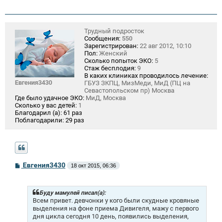
н
и
е
Трудный подросток
Сообщения:
550
Зарегистрирован:
22 авг 2012, 10:10
Пол:
Женский
Сколько попыток ЭКО:
5
Стаж бесплодия:
9
В каких клиниках проводилось лечение:
Евгения3430
ГБУЗ ЗКПЦ, МизМеди, МиД (ПЦ на
Севастопольском пр) Москва
Где было удачное ЭКО:
МиД, Москва
Сколько у вас детей:
1
Благодарил (а):
61 раз
Поблагодарили:
29 раз
С
Евгения3430
18 окт 2015, 06:36
о
о
б
щ
Буду мамулей писал(а):
е
Всем привет. девчонки у кого были скудные кровяные
н
выделения на фоне приема Дивигеля, мажу с первого
и
дня цикла сегодня 10 день, появились выделения,
е