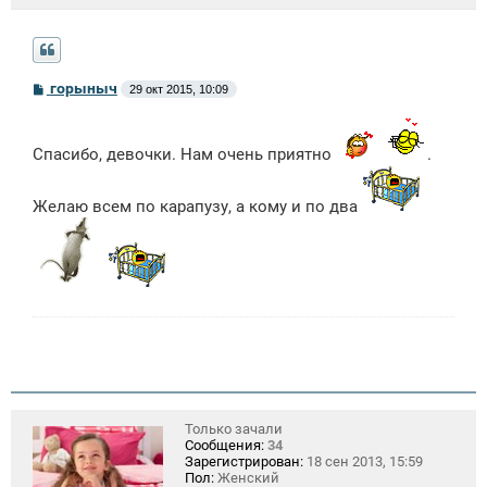
С
горыныч
29 окт 2015, 10:09
о
о
б
щ
Спасибо, девочки. Нам очень приятно
.
е
н
и
Желаю всем по карапузу, а кому и по два
е
Только зачали
Сообщения:
34
Зарегистрирован:
18 сен 2013, 15:59
Пол:
Женский