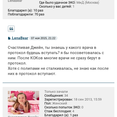
LenaBear
Где было удачное ЭКО:
МиД (Москва)
Сколько у вас детей:
1
Благодарил (а):
10 раз
Поблагодарили:
70 раз
С
LenaBear
07 ноя 2015, 21:22
о
о
Счастливая Джейн, ты знаешь у какого врача в
б
щ
протокол будешь вступать? я бы посоветовалась с
е
ним. После КОКов многие врачи не сразу берут в
н
протокол.
и
е
Хотя с полипами не сталкивалась, не знаю как после
них в протокол вступают.
Только зачали
Сообщения:
34
Зарегистрирован:
18 сен 2013, 15:59
Пол:
Женский
Сколько попыток ЭКО:
0
Стаж бесплодия:
4
Благодарил (а):
1 раз