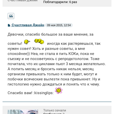
Счастливая Джейн
Поблагодарили:
6 раз
С
Счастливая Джейн
09 ноя 2015, 12:54
о
о
Девочки, спасибо большое за ваше мнение, за
б
щ
е
советы!
иногда как растеряешься, так
н
нужен совет! Хоть и разные советы, а мне
и
е
спокойнее)) Неа, не стала я пить КОКи, пока не
съезжу и не посоветуюсь с репродктологом. Тоже
почитала, что их циклами пьют 3 месяца желательно.
А попить месяц и бросить никак нельзя, месяц
организм привыкать только к ним будет, могут и
побочки всяческие вылезти пока привыкнет. Ну и
гистологию нужно дождаться и понять что к чему.
Спасибо вам! :kissinglips:
Только зачали