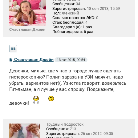
Сообщения:
34
Зарегистрирован:
18 сен 2013, 15:59
Пол:
Женский
Сколько попыток ЭКО:
0
Стаж бесплодия:
4
Благодарил (а):
1 раз
Счастливая Джейн
Поблагодарили:
6 раз
С
Счастливая Джейн
13 окт 2015, 09:54
о
о
Девочки, милые, где у нас в городе лучше сделать
б
щ
гистероскопию? Полип зараза на УЗИ маячит, надо
е
убрать, вариантов нет((. Узистка говорит, доверьтесь
н
Гит-льман, а я лучше у вас спрошу. Подскажите,
и
е
девочки!
Трудный подросток
Сообщения:
713
Зарегистрирован:
26 окт 2012, 09:05