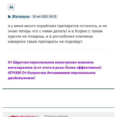
С
Жулюшка
10 окт 2015, 04:31
о
о
а у меня много корейских препаратов осталось, и не
б
щ
знаю теперь что с ними делать! и в Корею с таким
е
курсом не поедешь, и в российских клиниках
н
наверное такие препараты не подойдут.
и
е
От Шурочки персональное мальчуково-мамское
мегазаразное (и от этого в разы более эффективное)
АПЧХИ! От Кануночки Апчхиииииии персональное
двойняшковое!
Только зачали