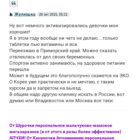
С
Жулюшка
26 окт 2015, 05:21
о
о
Ну вот немного активизировались девочки мои
б
щ
хорошие!
е
Я в этом году вообще ни чего не делаю....только
н
таблетки пью витамины и все.
и
е
Переезжаю в Приморский край. Можно сказать
отвлеклась от дел своих беременных.
Спортом активно занимаюсь, на здоровое питание
перешла.
Может в будущем это благополучно скажется на ЭКО.
О Корее уже практически и не мечтаю, с таким
курсом да и запретом на выезд.
В общем надо другую клинику искать в России, вот
думаю или Владивосток или Москва все таки.
От Шурочки персональное мальчуково-мамское
мегазаразное (и от этого в разы более эффективное)
АПЧХИ! От Кануночки Апчхиииииии персональное