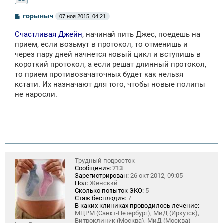
С
горыныч
07 ноя 2015, 04:21
о
о
Счастливая Джейн
, начинай пить Джес, поедешь на
б
щ
прием, если возьмут в протокол, то отменишь и
е
через пару дней начнется новый цикл и вступишь в
н
короткий протокол, а если решат длинный протокол,
и
е
то прием противозачаточных будет как нельзя
кстати. Их назначают для того, чтобы новые полипы
не наросли.
Трудный подросток
Сообщения:
713
Зарегистрирован:
26 окт 2012, 09:05
Пол:
Женский
Сколько попыток ЭКО:
5
Стаж бесплодия:
7
В каких клиниках проводилось лечение:
МЦРМ (Санкт-Петербург), МиД (Иркутск),
Витроклиник (Москва), МиД (Москва)