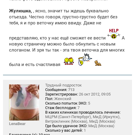
Жулюшка,
, ясно, значит ты ждешь буквально
отъезда. Честно говоря, грустно-грустно будет без
тебя, я и про веточку имею ввиду. Даже не
представляю, кто у нас ещё сможет ее вести
А
новую страничку можно было обнулить с новым
слоганом. И зря ты так - эта твоя веточка для многих
была и есть счастливая
Трудный подросток
Сообщения:
713
Зарегистрирован:
26 окт 2012, 09:05
Пол:
Женский
Сколько попыток ЭКО:
5
Стаж бесплодия:
7
В каких клиниках проводилось лечение:
МЦРМ (Санкт-Петербург), МиД (Иркутск),
Витроклиник (Москва), МиД (Москва)
LenaBear
Где было удачное ЭКО:
МиД (Москва)
Сколько у вас детей:
1
Благодарил (а):
10 раз