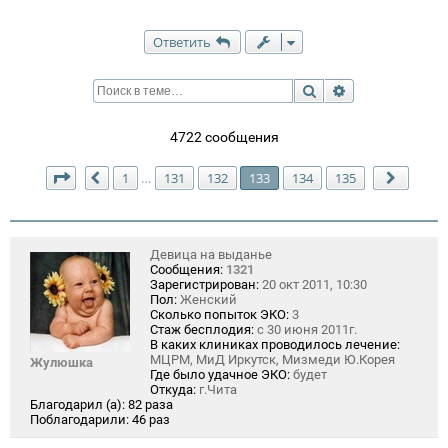
Ответить
Поиск
Расширенный п
4722 сообщения
Страница
133
из
135
1
131
132
133
134
135
…
Пред.
След.
Девица на выданье
Сообщения:
1321
Зарегистрирован:
20 окт 2011, 10:30
Пол:
Женский
Сколько попыток ЭКО:
3
Стаж бесплодия:
с 30 июня 2011г.
В каких клиниках проводилось лечение:
МЦРМ, МиД Иркутск, Мизмеди Ю.Корея
Жулюшка
Где было удачное ЭКО:
будет
Откуда:
г.Чита
Благодарил (а):
82 раза
Поблагодарили:
46 раз