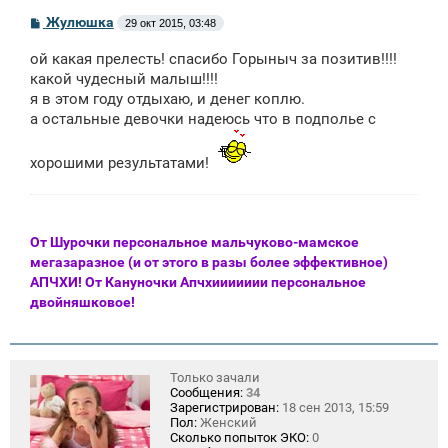
С
Жулюшка
29 окт 2015, 03:48
о
о
ой какая прелесть! спасибо Горыныч за позитив!!!!
б
щ
какой чудесный малыш!!!!
е
я в этом году отдыхаю, и денег коплю.
н
а остальные девочки надеюсь что в подполье с
и
е
хорошими результатами!
От Шурочки персональное мальчуково-мамское
мегазаразное (и от этого в разы более эффективное)
АПЧХИ! От Кануночки Апчхиииииии персональное
двойняшковое!
Только зачали
Сообщения:
34
Зарегистрирован:
18 сен 2013, 15:59
Пол:
Женский
Сколько попыток ЭКО:
0