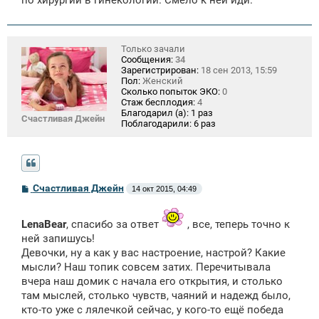
по хирургии в гинекологии. Смело к ней иди.
Только зачали
Сообщения:
34
Зарегистрирован:
18 сен 2013, 15:59
Пол:
Женский
Сколько попыток ЭКО:
0
Стаж бесплодия:
4
Благодарил (а):
1 раз
Счастливая Джейн
Поблагодарили:
6 раз
С
Счастливая Джейн
14 окт 2015, 04:49
о
о
б
LenaBear
, спасибо за ответ
, все, теперь точно к
щ
е
ней запишусь!
н
Девочки, ну а как у вас настроение, настрой? Какие
и
мысли? Наш топик совсем затих. Перечитывала
е
вчера наш домик с начала его открытия, и столько
там мыслей, столько чувств, чаяний и надежд было,
кто-то уже с лялечкой сейчас, у кого-то ещё победа