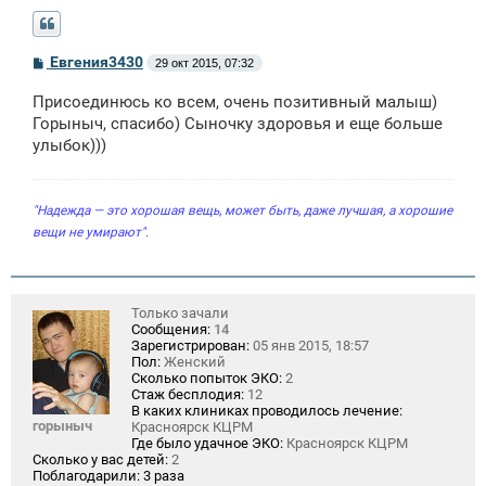
С
Евгения3430
29 окт 2015, 07:32
о
о
Присоединюсь ко всем, очень позитивный малыш)
б
щ
Горыныч, спасибо) Сыночку здоровья и еще больше
е
улыбок)))
н
и
е
"Надежда — это хорошая вещь, может быть, даже лучшая, а хорошие
вещи не умирают".
Только зачали
Сообщения:
14
Зарегистрирован:
05 янв 2015, 18:57
Пол:
Женский
Сколько попыток ЭКО:
2
Стаж бесплодия:
12
В каких клиниках проводилось лечение:
горыныч
Красноярск КЦРМ
Где было удачное ЭКО:
Красноярск КЦРМ
Сколько у вас детей:
2
Поблагодарили:
3 раза