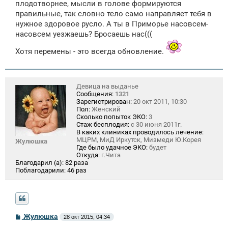
плодотворнее, мысли в голове формируются
правильные, так словно тело само направляет тебя в
нужное здоровое русло. А ты в Приморье насовсем-
насовсем уезжаешь? Бросаешь нас(((
Хотя перемены - это всегда обновление.
Девица на выданье
Сообщения:
1321
Зарегистрирован:
20 окт 2011, 10:30
Пол:
Женский
Сколько попыток ЭКО:
3
Стаж бесплодия:
с 30 июня 2011г.
В каких клиниках проводилось лечение:
МЦРМ, МиД Иркутск, Мизмеди Ю.Корея
Жулюшка
Где было удачное ЭКО:
будет
Откуда:
г.Чита
Благодарил (а):
82 раза
Поблагодарили:
46 раз
С
Жулюшка
28 окт 2015, 04:34
о