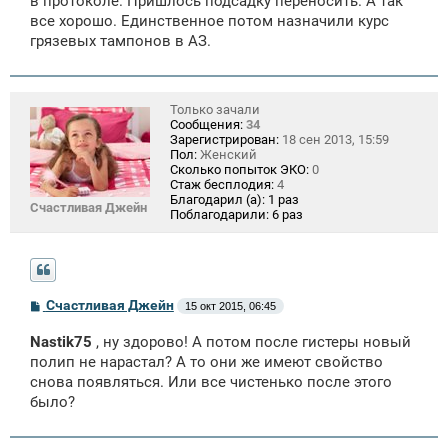
в протоколе. Пришлось подсадку переносить. А так
н
все хорошо. Единственное потом назначили курс
и
е
грязевых тампонов в АЗ.
Только зачали
Сообщения:
34
Зарегистрирован:
18 сен 2013, 15:59
Пол:
Женский
Сколько попыток ЭКО:
0
Стаж бесплодия:
4
Благодарил (а):
1 раз
Счастливая Джейн
Поблагодарили:
6 раз
С
Счастливая Джейн
15 окт 2015, 06:45
о
о
Nastik75
, ну здорово! А потом после гистеры новый
б
щ
полип не нарастал? А то они же имеют свойство
е
снова появляться. Или все чистенько после этого
н
было?
и
е