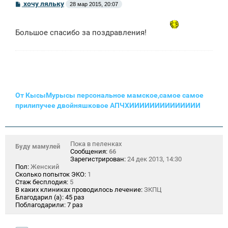
С
хочу ляльку
28 мар 2015, 20:07
о
о
б
щ
Большое спасибо за поздравления!
е
н
и
е
От КысыМурысы персональное мамское,самое самое
прилипучее двойняшковое АПЧХИИИИИИИИИИИИИИ
Пока в пеленках
Буду мамулей
Сообщения:
66
Зарегистрирован:
24 дек 2013, 14:30
Пол:
Женский
Сколько попыток ЭКО:
1
Стаж бесплодия:
5
В каких клиниках проводилось лечение:
ЗКПЦ
Благодарил (а):
45 раз
Поблагодарили:
7 раз