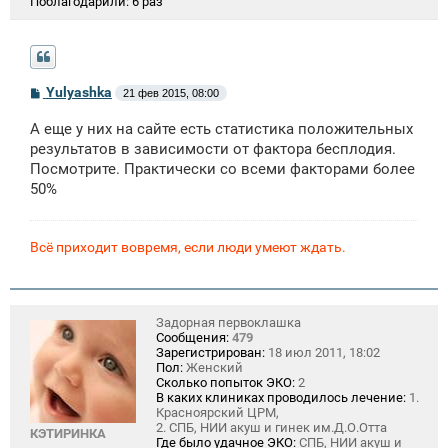
Поблагодарили:
6 раз
С
Yulyashka
21 фев 2015, 08:00
о
о
А еще у них на сайте есть статистика положительных
б
щ
результатов в зависимости от фактора бесплодия.
е
Посмотрите. Практически со всеми факторами более
н
50%
и
е
Всё приходит вовремя, если люди умеют ждать.
Задорная первоклашка
Сообщения:
479
Зарегистрирован:
18 июл 2011, 18:02
Пол:
Женский
Сколько попыток ЭКО:
2
В каких клиниках проводилось лечение:
1.
Красноярский ЦРМ,
2. СПБ, НИИ акуш и гинек им.Д.О.Отта
КЭТИРИНКА
Где было удачное ЭКО:
СПБ, НИИ акуш и