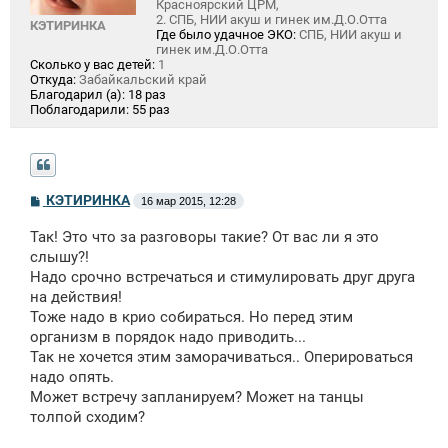
Красноярский ЦРМ,
2. СПБ, НИИ акуш и гинек им.Д.О.Отта
КЭТИРИНКА
Где было удачное ЭКО:
СПБ, НИИ акуш и
гинек им.Д.О.Отта
Сколько у вас детей:
1
Откуда:
Забайкальский край
Благодарил (а):
18 раз
Поблагодарили:
55 раз
С
КЭТИРИНКА
16 мар 2015, 12:28
о
о
Так! Это что за разговоры такие? От вас ли я это
б
щ
слышу?!
е
Надо срочно встречаться и стимулировать друг друга
н
на действия!
и
е
Тоже надо в крио собираться. Но перед этим
организм в порядок надо приводить...
Так не хочется этим заморачиваться.. Оперироваться
надо опять.
Может встречу запланируем? Может на танцы
толпой сходим?