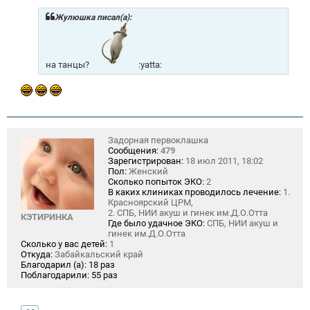
б
щ
Жулюшка писал(а):
е
н
и
е
на танцы?
:yatta:
Задорная первоклашка
Сообщения:
479
Зарегистрирован:
18 июл 2011, 18:02
Пол:
Женский
Сколько попыток ЭКО:
2
В каких клиниках проводилось лечение:
1.
Красноярский ЦРМ,
2. СПБ, НИИ акуш и гинек им.Д.О.Отта
КЭТИРИНКА
Где было удачное ЭКО:
СПБ, НИИ акуш и
гинек им.Д.О.Отта
Сколько у вас детей:
1
Откуда:
Забайкальский край
Благодарил (а):
18 раз
Поблагодарили:
55 раз