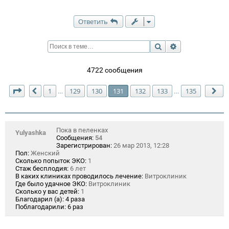
Ответить
Поиск
Расширенный п
4722 сообщения
Страница
131
из
135
1
129
130
131
132
133
135
…
…
Пред.
Сл
Пока в пеленках
Yulyashka
Сообщения:
54
Зарегистрирован:
26 мар 2013, 12:28
Пол:
Женский
Сколько попыток ЭКО:
1
Стаж бесплодия:
6 лет
В каких клиниках проводилось лечение:
Витроклиник
Где было удачное ЭКО:
Витроклиник
Сколько у вас детей:
1
Благодарил (а):
4 раза
Поблагодарили:
6 раз