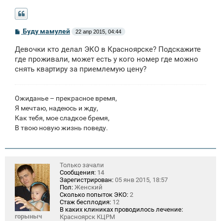
С
Буду мамулей
22 апр 2015, 04:44
о
о
Девочки кто делал ЭКО в Красноярске? Подскажите
б
щ
где проживали, может есть у кого номер где можно
е
снять квартиру за приемлемую цену?
н
и
е
Ожиданье – прекрасное время,
Я мечтаю, надеюсь и жду,
Как тебя, мое сладкое бремя,
В твою новую жизнь поведу.
Только зачали
Сообщения:
14
Зарегистрирован:
05 янв 2015, 18:57
Пол:
Женский
Сколько попыток ЭКО:
2
Стаж бесплодия:
12
В каких клиниках проводилось лечение:
горыныч
Красноярск КЦРМ