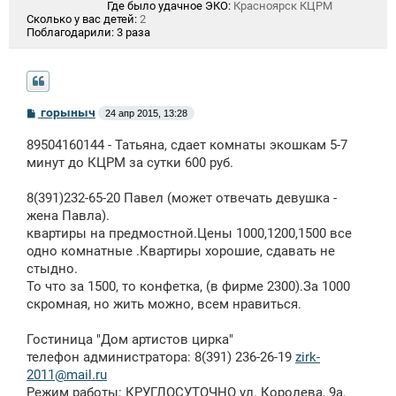
Где было удачное ЭКО:
Красноярск КЦРМ
Сколько у вас детей:
2
Поблагодарили:
3 раза
С
горыныч
24 апр 2015, 13:28
о
о
89504160144 - Татьяна, сдает комнаты экошкам 5-7
б
щ
минут до КЦРМ за сутки 600 руб.
е
н
8(391)232-65-20 Павел (может отвечать девушка -
и
е
жена Павла).
квартиры на предмостной.Цены 1000,1200,1500 все
одно комнатные .Квартиры хорошие, сдавать не
стыдно.
То что за 1500, то конфетка, (в фирме 2300).За 1000
скромная, но жить можно, всем нравиться.
Гостиница "Дом артистов цирка"
телефон администратора: 8(391) 236-26-19
zirk-
2011@mail.ru
Режим работы: КРУГЛОСУТОЧНО ул. Королева, 9а,