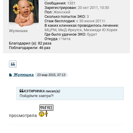
Сообщения:
1321
Зарегистрирован:
20 окт 2011, 10:30
Пол:
Женский
Сколько попыток ЭКО:
3
Стаж бесплодия:
с 30 июня 2011г.
В каких клиниках проводилось лечение:
МЦРМ, МиД Иркутск, Мизмеди Ю.Корея
Жулюшка
Где было удачное ЭКО:
будет
Откуда:
г.Чита
Благодарил (а):
82 раза
Поблагодарили:
46 раз
С
Жулюшка
23 мар 2015, 07:13
о
о
б
щ
КЭТИРИНКА писал(а):
е
Пойдёмте завтра?!
н
и
е
просмотрела