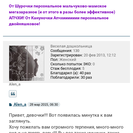
От Шурочки персональное мальчуково-мамское
мегазаразное (и от этого в разы более эффективное)
АПЧХИ! От Кануночки Апчхиииииии персональное
двойняшковое!
Веселая дошкольница
Сообщения:
130
Зарегистрирован:
20 фев 2013, 12:12
Пол:
Женский
Сколько попыток ЭКО:
0
Стаж бесплодия:
5
Благодарил (а):
40 раз
Поблагодарили:
30 раз
Alen_a
С
Alen_a
28 мар 2015, 06:30
о
о
Привет, девочки!!! Вот появилась минутка к вам
б
щ
заглянуть.
е
Хочу пожелать вам огромного терпения, много-много
н
и