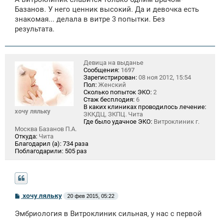
Базанов. У него ценник высокий. Да и девочка есть
знакомая... делала в витре 3 попытки. Без
результата.
Девица на выданье
Сообщения:
1697
Зарегистрирован:
08 ноя 2012, 15:54
Пол:
Женский
Сколько попыток ЭКО:
2
Стаж бесплодия:
6
В каких клиниках проводилось лечение:
хочу ляльку
ЗККДЦ, ЗКПЦ. Чита
Где было удачное ЭКО:
Витроклиник г.
Москва Базанов П.А.
Откуда:
Чита
Благодарил (а):
734 раза
Поблагодарили:
505 раз
С
хочу ляльку
20 фев 2015, 05:22
о
о
Эмбриология в Витроклиник сильная, у нас с первой
б