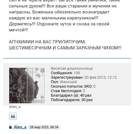
сил и не терять веры!!! Вы все такие умнички, такие
е
сильные духом!!! Все ваши старания и мучения не
напрасны, Боженька обязательно вознаградит
каждую из вас маленьким карапузиком!!!
Держитесь!!! Отдохните чуток и снова за своей
мечтой!!!
АПЧХИИИИ НА ВАС ПРИЛИПУЧИМ,
ШЕСТИМЕСЯЧНЫМ И САМЫМ ЗАРАЗНЫМ ЧИХОМ!!!
Веселая дошкольница
Сообщения:
130
Зарегистрирован:
20 фев 2013, 12:12
Пол:
Женский
Сколько попыток ЭКО:
0
Стаж бесплодия:
5
Благодарил (а):
40 раз
Поблагодарили:
30 раз
Alen_a
С
Alen_a
28 мар 2015, 06:34
о