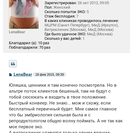
Зарегистрирован:
26 окт 2012, 09:05
Пол:
Женский
Сколько попыток ЭКО:
5
Стаж бесплодия:
7
В каких клиниках проводилось лечение:
МЦРМ (Санкт-Петербург), МиД (Иркутск),
Витроклиник (Москва), МиД (Москва)
LenaBear
Где было удачное ЭКО:
МиД (Москва)
Сколько у вас детей:
1
Благодарил (а):
10 раз
Поблагодарили:
70 раз
С
LenaBear
18 фев 2015, 09:39
о
о
Юляшка, ценники я там конечно посмотрела. Но в
б
щ
альтре поток клиентов бешеный, там не будут с
е
тобой сюсюкать и входить в твое положение.
н
Быстрый конвеер. Не знаю... мож и схожу, если
и
е
бесплатный первичный будет. Мне самое главное
что бы эмбриология сильная была и с
репродуктологом общую волну поймать. А не так как
мое первое эко.
А витроклиник славится только одним врачом-