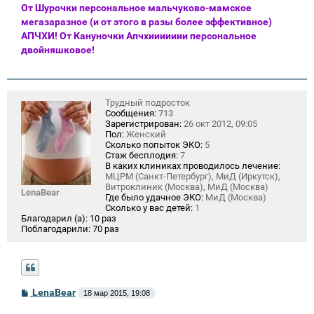
От Шурочки персональное мальчуково-мамское
мегазаразное (и от этого в разы более эффективное)
АПЧХИ! От Кануночки Апчхиииииии персональное
двойняшковое!
Трудный подросток
Сообщения:
713
Зарегистрирован:
26 окт 2012, 09:05
Пол:
Женский
Сколько попыток ЭКО:
5
Стаж бесплодия:
7
В каких клиниках проводилось лечение:
МЦРМ (Санкт-Петербург), МиД (Иркутск),
Витроклиник (Москва), МиД (Москва)
LenaBear
Где было удачное ЭКО:
МиД (Москва)
Сколько у вас детей:
1
Благодарил (а):
10 раз
Поблагодарили:
70 раз
С
LenaBear
18 мар 2015, 19:08
о
о