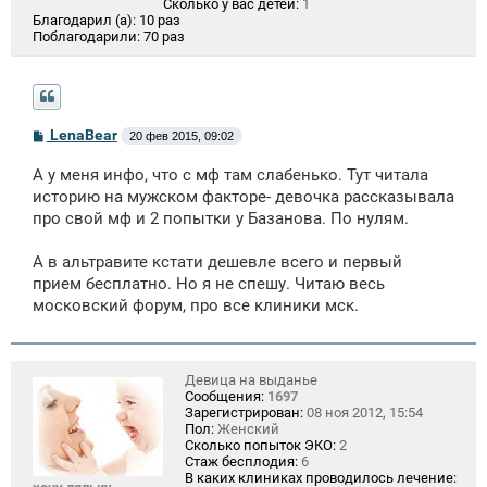
Сколько у вас детей:
1
Благодарил (а):
10 раз
Поблагодарили:
70 раз
С
LenaBear
20 фев 2015, 09:02
о
о
А у меня инфо, что с мф там слабенько. Тут читала
б
щ
историю на мужском факторе- девочка рассказывала
е
про свой мф и 2 попытки у Базанова. По нулям.
н
и
е
А в альтравите кстати дешевле всего и первый
прием бесплатно. Но я не спешу. Читаю весь
московский форум, про все клиники мск.
Девица на выданье
Сообщения:
1697
Зарегистрирован:
08 ноя 2012, 15:54
Пол:
Женский
Сколько попыток ЭКО:
2
Стаж бесплодия:
6
В каких клиниках проводилось лечение: