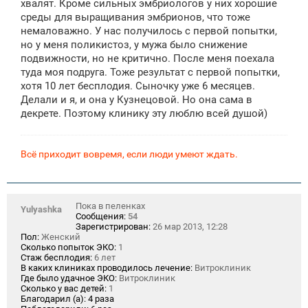
хвалят. Кроме сильных эмбриологов у них хорошие
н
среды для выращивания эмбрионов, что тоже
и
е
немаловажно. У нас получилось с первой попытки,
но у меня поликистоз, у мужа было снижение
подвижности, но не критично. После меня поехала
туда моя подруга. Тоже результат с первой попытки,
хотя 10 лет бесплодия. Сыночку уже 6 месяцев.
Делали и я, и она у Кузнецовой. Но она сама в
декрете. Поэтому клинику эту люблю всей душой)
Всё приходит вовремя, если люди умеют ждать.
Пока в пеленках
Yulyashka
Сообщения:
54
Зарегистрирован:
26 мар 2013, 12:28
Пол:
Женский
Сколько попыток ЭКО:
1
Стаж бесплодия:
6 лет
В каких клиниках проводилось лечение:
Витроклиник
Где было удачное ЭКО:
Витроклиник
Сколько у вас детей:
1
Благодарил (а):
4 раза