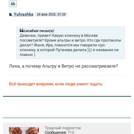
С
Yulyashka
18 фев 2015, 07:28
о
о
б
щ
LenaBear писал(а):
е
Девочки, привет! Какую клинику в Москве
н
посоветуете? Кроме альтры и витро. Кто где протоколы
и
делал? Женя, Ира, помнится мы говорили про
е
клинику, в которой Пугачева делала ))) я название не
помню )
Лена, а почему Альтру и Витро не рассматриваете?
Всё приходит вовремя, если люди умеют ждать.
Трудный подросток
Сообщения:
713