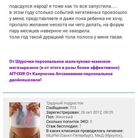
о
подсдулся народ! я тоже как то все запустила.....
б
щ
в этом году столько событий негативных произошло
е
у меня, представляете я даже пока ребенка не хочу,
н
пропало желание неохота ни чего делать, на форум
и
е
пару месяцев наверное не заходила.
толи год такой дурацкий толи полоса у меня такая.
От Шурочки персональное мальчуково-мамское
мегазаразное (и от этого в разы более эффективное)
АПЧХИ! От Кануночки Апчхиииииии персональное
двойняшковое!
Трудный подросток
Сообщения:
713
Зарегистрирован:
26 окт 2012, 09:05
Пол:
Женский
Сколько попыток ЭКО:
5
Стаж бесплодия:
7
В каких клиниках проводилось лечение:
МЦРМ (Санкт-Петербург), МиД (Иркутск),