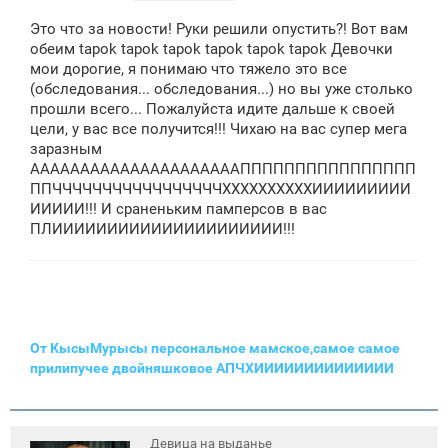
о
о
Это что за новости! Руки решили опустить?! Вот вам
б
щ
обеим tapok tapok tapok tapok tapok tapok Девочки
е
мои дорогие, я понимаю что тяжело это все
н
(обследования... обследования...) но вы уже столько
и
е
прошли всего... Пожалуйста идите дальше к своей
цели, у вас все получится!!! Чихаю на вас супер мега
заразным
АААААААААААААААААААААПППППППППППППППП
ППЧЧЧЧЧЧЧЧЧЧЧЧЧЧЧЧЧХХХХХХХХХХИИИИИИИИИ
ИИИИИ!!! И сраненьким памперсов в вас
ПЛИИИИИИИИИИИИИИИИИИИИИ!!!
От КысыМурысы персональное мамское,самое самое
прилипучее двойняшковое АПЧХИИИИИИИИИИИИИИ
Девица на выданье