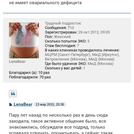
не имеет овариального дефицита
Трудный подросток
Сообщения:
713
Зарегистрирован:
26 окт 2012, 09:05
Пол:
Женский
Сколько попыток ЭКО:
5
Стаж бесплодия:
7
В каких клиниках проводилось лечение:
МЦРМ (Санкт-Петербург), МиД (Иркутск),
Витроклиник (Москва), МиД (Москва)
LenaBear
Где было удачное ЭКО:
МиД (Москва)
Сколько у вас детей:
1
Благодарил (а):
10 раз
Поблагодарили:
70 раз
С
LenaBear
13 мар 2015, 20:36
о
о
Пару лет назад по несколько раз в день сюда
б
щ
заходила, такое активное общение было, все
е
знакомились, обсуждали все подряд, только
н
успевала отвечать, прочитывать, а сейчас такая
и