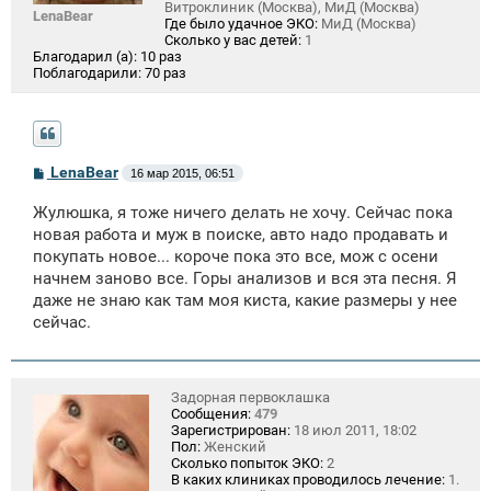
Витроклиник (Москва), МиД (Москва)
LenaBear
Где было удачное ЭКО:
МиД (Москва)
Сколько у вас детей:
1
Благодарил (а):
10 раз
Поблагодарили:
70 раз
С
LenaBear
16 мар 2015, 06:51
о
о
Жулюшка, я тоже ничего делать не хочу. Сейчас пока
б
щ
новая работа и муж в поиске, авто надо продавать и
е
покупать новое... короче пока это все, мож с осени
н
начнем заново все. Горы анализов и вся эта песня. Я
и
е
даже не знаю как там моя киста, какие размеры у нее
сейчас.
Задорная первоклашка
Сообщения:
479
Зарегистрирован:
18 июл 2011, 18:02
Пол:
Женский
Сколько попыток ЭКО:
2
В каких клиниках проводилось лечение:
1.