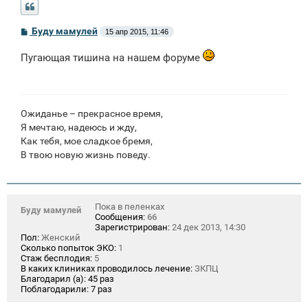
С
Буду мамулей
15 апр 2015, 11:46
о
о
Пугающая тишина на нашем форуме
б
щ
е
н
и
е
Ожиданье – прекрасное время,
Я мечтаю, надеюсь и жду,
Как тебя, мое сладкое бремя,
В твою новую жизнь поведу.
Пока в пеленках
Буду мамулей
Сообщения:
66
Зарегистрирован:
24 дек 2013, 14:30
Пол:
Женский
Сколько попыток ЭКО:
1
Стаж бесплодия:
5
В каких клиниках проводилось лечение:
ЗКПЦ
Благодарил (а):
45 раз
Поблагодарили:
7 раз