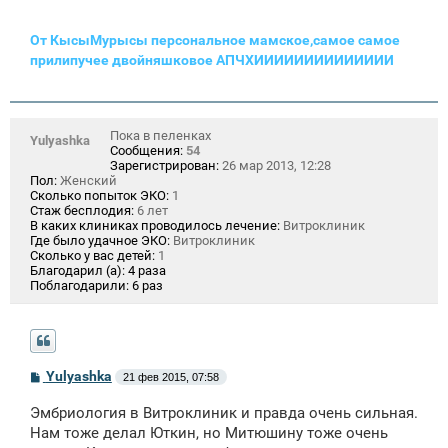
От КысыМурысы персональное мамское,самое самое
прилипучее двойняшковое АПЧХИИИИИИИИИИИИИИ
Пока в пеленках
Yulyashka
Сообщения:
54
Зарегистрирован:
26 мар 2013, 12:28
Пол:
Женский
Сколько попыток ЭКО:
1
Стаж бесплодия:
6 лет
В каких клиниках проводилось лечение:
Витроклиник
Где было удачное ЭКО:
Витроклиник
Сколько у вас детей:
1
Благодарил (а):
4 раза
Поблагодарили:
6 раз
С
Yulyashka
21 фев 2015, 07:58
о
о
Эмбриология в Витроклиник и правда очень сильная.
б
щ
Нам тоже делал Юткин, но Митюшину тоже очень
е