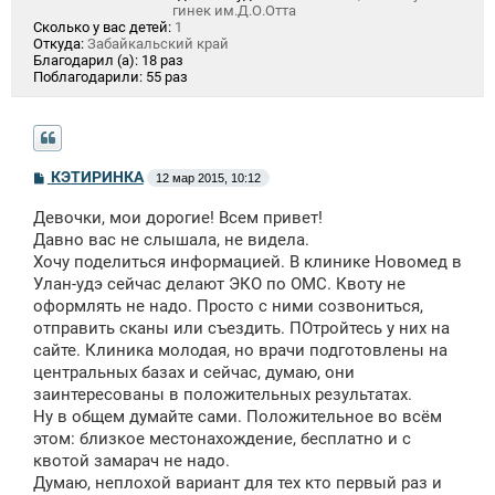
гинек им.Д.О.Отта
Сколько у вас детей:
1
Откуда:
Забайкальский край
Благодарил (а):
18 раз
Поблагодарили:
55 раз
С
КЭТИРИНКА
12 мар 2015, 10:12
о
о
Девочки, мои дорогие! Всем привет!
б
щ
Давно вас не слышала, не видела.
е
Хочу поделиться информацией. В клинике Новомед в
н
Улан-удэ сейчас делают ЭКО по ОМС. Квоту не
и
е
оформлять не надо. Просто с ними созвониться,
отправить сканы или съездить. ПОтройтесь у них на
сайте. Клиника молодая, но врачи подготовлены на
центральных базах и сейчас, думаю, они
заинтересованы в положительных результатах.
Ну в общем думайте сами. Положительное во всём
этом: близкое местонахождение, бесплатно и с
квотой замарач не надо.
Думаю, неплохой вариант для тех кто первый раз и