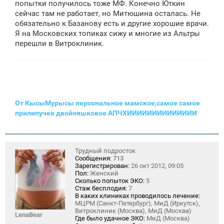
щ
попытки получилось тоже МФ. Конечно Юткин
е
сейчас там не работает, но Митюшина осталась. Не
н
обязательно к Базанову есть и другие хорошие врачи.
и
е
Я на Московских топиках сижу и многие из Альтры
перешли в Витроклиник.
От КысыМурысы персональное мамское,самое самое
прилипучее двойняшковое АПЧХИИИИИИИИИИИИИИ
Трудный подросток
Сообщения:
713
Зарегистрирован:
26 окт 2012, 09:05
Пол:
Женский
Сколько попыток ЭКО:
5
Стаж бесплодия:
7
В каких клиниках проводилось лечение:
МЦРМ (Санкт-Петербург), МиД (Иркутск),
Витроклиник (Москва), МиД (Москва)
LenaBear
Где было удачное ЭКО:
МиД (Москва)