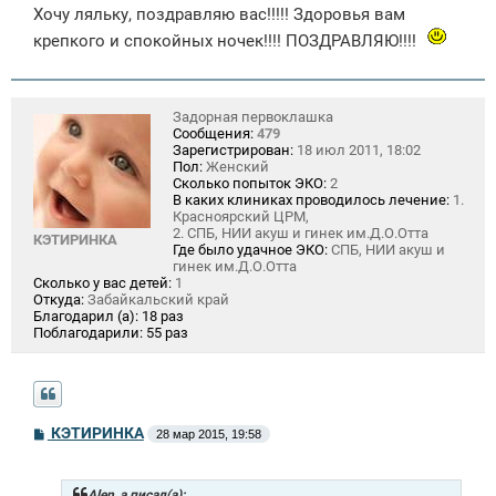
о
Хочу ляльку, поздравляю вас!!!!! Здоровья вам
б
щ
крепкого и спокойных ночек!!!! ПОЗДРАВЛЯЮ!!!!
е
н
и
е
Задорная первоклашка
Сообщения:
479
Зарегистрирован:
18 июл 2011, 18:02
Пол:
Женский
Сколько попыток ЭКО:
2
В каких клиниках проводилось лечение:
1.
Красноярский ЦРМ,
2. СПБ, НИИ акуш и гинек им.Д.О.Отта
КЭТИРИНКА
Где было удачное ЭКО:
СПБ, НИИ акуш и
гинек им.Д.О.Отта
Сколько у вас детей:
1
Откуда:
Забайкальский край
Благодарил (а):
18 раз
Поблагодарили:
55 раз
С
КЭТИРИНКА
28 мар 2015, 19:58
о
о
б
щ
Alen_a писал(а):