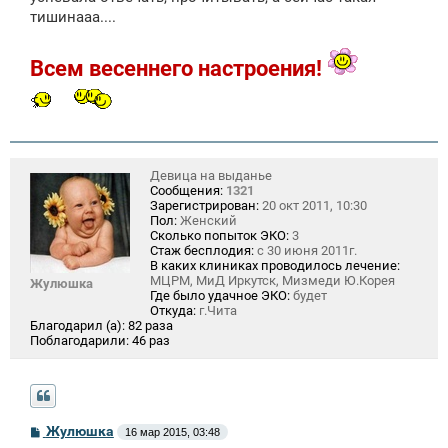
е
тишинааа....
Всем весеннего настроения!
Девица на выданье
Сообщения:
1321
Зарегистрирован:
20 окт 2011, 10:30
Пол:
Женский
Сколько попыток ЭКО:
3
Стаж бесплодия:
с 30 июня 2011г.
В каких клиниках проводилось лечение:
МЦРМ, МиД Иркутск, Мизмеди Ю.Корея
Жулюшка
Где было удачное ЭКО:
будет
Откуда:
г.Чита
Благодарил (а):
82 раза
Поблагодарили:
46 раз
С
Жулюшка
16 мар 2015, 03:48
о