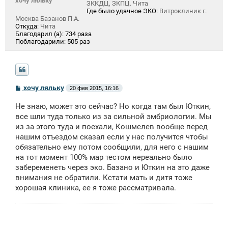
хочу ляльку
ЗККДЦ, ЗКПЦ. Чита
Где было удачное ЭКО:
Витроклиник г.
Москва Базанов П.А.
Откуда:
Чита
Благодарил (а):
734 раза
Поблагодарили:
505 раз
С
хочу ляльку
20 фев 2015, 16:16
о
о
Не знаю, может это сейчас? Но когда там был Юткин,
б
щ
все шли туда только из за сильной эмбриологии. Мы
е
из за этого туда и поехали, Кошмелев вообще перед
н
нашим отъездом сказал если у нас получится чтобы
и
е
обязательно ему потом сообщили, для него с нашим
на тот момент 100% мар тестом нереально было
забеременеть через эко. Базано и Юткин на это даже
внимания не обратили. Кстати мать и дитя тоже
хорошая клиника, ее я тоже рассматривала.