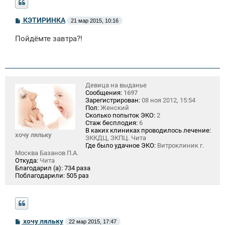
С
КЭТИРИНКА
21 мар 2015, 10:16
о
о
Пойдёмте завтра?!
б
щ
е
н
и
е
Девица на выданье
Сообщения:
1697
Зарегистрирован:
08 ноя 2012, 15:54
Пол:
Женский
Сколько попыток ЭКО:
2
Стаж бесплодия:
6
В каких клиниках проводилось лечение:
хочу ляльку
ЗККДЦ, ЗКПЦ. Чита
Где было удачное ЭКО:
Витроклиник г.
Москва Базанов П.А.
Откуда:
Чита
Благодарил (а):
734 раза
Поблагодарили:
505 раз
С
хочу ляльку
22 мар 2015, 17:47