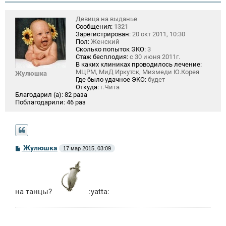
Девица на выданье
Сообщения:
1321
Зарегистрирован:
20 окт 2011, 10:30
Пол:
Женский
Сколько попыток ЭКО:
3
Стаж бесплодия:
с 30 июня 2011г.
В каких клиниках проводилось лечение:
МЦРМ, МиД Иркутск, Мизмеди Ю.Корея
Жулюшка
Где было удачное ЭКО:
будет
Откуда:
г.Чита
Благодарил (а):
82 раза
Поблагодарили:
46 раз
С
Жулюшка
17 мар 2015, 03:09
о
о
б
щ
е
н
на танцы?
:yatta:
и
е