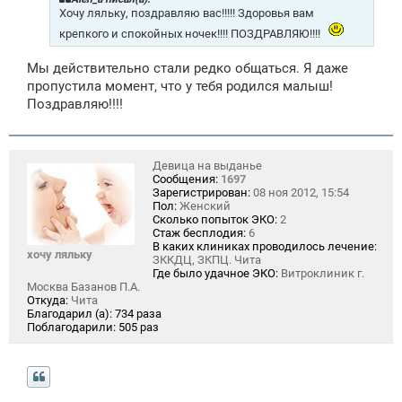
е
Хочу ляльку, поздравляю вас!!!!! Здоровья вам
н
крепкого и спокойных ночек!!!! ПОЗДРАВЛЯЮ!!!!
и
е
Мы действительно стали редко общаться. Я даже
пропустила момент, что у тебя родился малыш!
Поздравляю!!!!
Девица на выданье
Сообщения:
1697
Зарегистрирован:
08 ноя 2012, 15:54
Пол:
Женский
Сколько попыток ЭКО:
2
Стаж бесплодия:
6
В каких клиниках проводилось лечение:
хочу ляльку
ЗККДЦ, ЗКПЦ. Чита
Где было удачное ЭКО:
Витроклиник г.
Москва Базанов П.А.
Откуда:
Чита
Благодарил (а):
734 раза
Поблагодарили:
505 раз