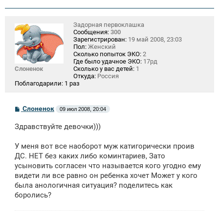
Задорная первоклашка
Сообщения:
300
Зарегистрирован:
19 май 2008, 23:03
Пол:
Женский
Сколько попыток ЭКО:
2
Где было удачное ЭКО:
17рд
Слоненок
Сколько у вас детей:
1
Откуда:
Россия
Поблагодарили:
1 раз
С
Слоненок
09 июл 2008, 20:04
о
о
Здравствуйте девочки)))
б
щ
е
У меня вот все наоборот муж катигорически проив
н
ДС. НЕТ без каких либо коминтариев, Зато
и
е
усыновить согласен что называется кого угодно ему
видети ли все равно он ребенка хочет Может у кого
была анологичная ситуация? поделитесь как
боролись?