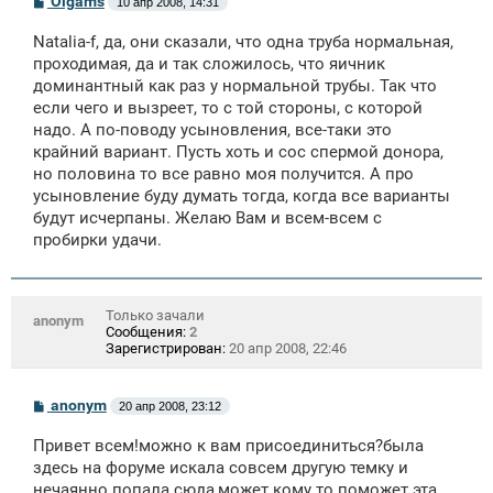
Olgams
10 апр 2008, 14:31
о
о
Natalia-f, да, они сказали, что одна труба нормальная,
б
щ
проходимая, да и так сложилось, что яичник
е
доминантный как раз у нормальной трубы. Так что
н
если чего и вызреет, то с той стороны, с которой
и
е
надо. А по-поводу усыновления, все-таки это
крайний вариант. Пусть хоть и сос спермой донора,
но половина то все равно моя получится. А про
усыновление буду думать тогда, когда все варианты
будут исчерпаны. Желаю Вам и всем-всем с
пробирки удачи.
Только зачали
anonym
Сообщения:
2
Зарегистрирован:
20 апр 2008, 22:46
С
anonym
20 апр 2008, 23:12
о
о
Привет всем!можно к вам присоединиться?была
б
щ
здесь на форуме искала совсем другую темку и
е
нечаянно попала сюда,может кому то поможет эта