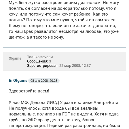
Муж был жутко расстроен своим диагнозом. Не могу
понять, он согласен на донора только потому, что я
хочу, или потому что сам хочет ребенка. Как это
понять? Потому что мне нужно, чтобы он сам хотел.
Я ему не говорю, что если он не захочет донорство,
то наш брак развалится несмотря на любовь, это уже
шантаж, а я такого не хочу.
Только зачали
Olgams
Сообщения:
3
Зарегистрирован:
22 мар 2008, 12:37
С
Olgams
08 апр 2008, 20:25
о
о
Здравствуйте всем!
б
щ
е
У нас МФ. Делала ИИСД 2 раза в клиике Альтра-Вита.
н
Не получилось, хотя вроде бы все анализы
и
е
нормальные, полипов на ГСГ не видели. Хотя и одна
труба, но ЭКО сразу делать не хочу, боюсь
гиперстимуляции. Первый раз расстроилась, но была