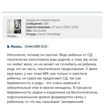
Задорная первоклашка
Сообщения:
385
Зарегистрирован:
07 июл 2008, 18:42
Пол:
Женский
Откуда:
Санкт-Петербург
Фрида_
С
Фрида_
10 июл 2008, 11:01
о
о
Непонятно, почему он против. Ведь ребенок от СД
б
щ
генетически наполовину ваш родной, к тому же, если
е
он любит жену, он не может не полюбить ее ребенка,
н
ведь это ее часть, генетическое продолжение. У меня
и
е
муж врач, у нас тоже МФ, как только я захотела
ребенка, он сразу же предложил СД, так как
беременность и роды - это очень важный и
обязательный этап в жизни женщины. В процессе
беременности, родов и кормления на биологическом,
подсозначельном уровне формируется связь с
ребенком, то что мы называем "материнский