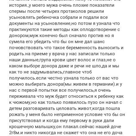
н
история.,у моего мужа очень плохие показатели
и
е
спермы после четырех протаколов решили
усыновлять ребеночка собрали и подали все
документы на усыновление,но потом я узнала что
практикуются такие методы как оплодотворение с
донором,муж конечно был сначало против но я
сумела его убедить что бы он мне дал шанс
почювствовать что такое беременность выносить и
родить.на приеме у врача у нас записали только
наши данные,група крови цвет волос и глаз,не о
каком выборе донора даже и речи не шло,да и мы
как то не задумывались,главное чтоб
получилось.если честно узнала только от вас что
можно выбирать донора(мы живем в германии).и у
нас с первой попытки все получилось,я очень
переживала что муж будет относиться к ребенку как
к чюжому,но как только появилось пузо он начал с
детем разговаривать целовать живот,когда пошла
рожать у меня было неприменное условие что бы он
присутствовал и когда ему первому в руки дали
крошечную малышку,он плакал.сейчас нашей доче
2г8м.и никто никогда не скажет что она не его доча