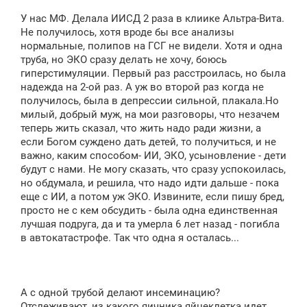
н
У нас МФ. Делала ИИСД 2 раза в клиике Альтра-Вита.
и
е
Не получилось, хотя вроде бы все анализы
нормальные, полипов на ГСГ не видели. Хотя и одна
труба, но ЭКО сразу делать не хочу, боюсь
гиперстимуляции. Первый раз расстроилась, но была
надежда на 2-ой раз. А уж во второй раз когда не
получилось, была в депрессии сильной, плакала.Но
милый, добрый муж, на мои разговоры, что незачем
теперь жить сказал, что жить надо ради жизни, а
если Богом суждено дать детей, то получиться, и не
важно, каким способом- ИИ, ЭКО, усыновление - дети
будут с нами. Не могу сказать, что сразу успокоилась,
но обдумала, и решила, что надо идти дальше - пока
еще с ИИ, а потом уж ЭКО. Извините, если пишу бред,
просто не с кем обсудить - была одна единственная
лучшая подруга, да и та умерла 6 лет назад - погибла
в автокатастрофе. Так что одна я осталась...
А с одной трубой делают инсеминацию?
Отслеживают, из какого яичника яйцеклетка идет,