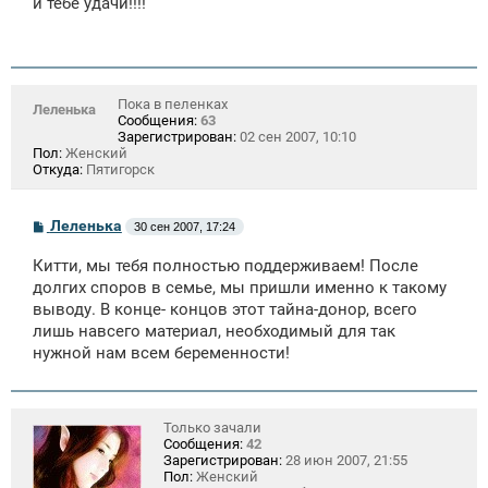
и тебе удачи!!!!
б
щ
е
н
и
е
Пока в пеленках
Леленька
Сообщения:
63
Зарегистрирован:
02 сен 2007, 10:10
Пол:
Женский
Откуда:
Пятигорск
С
Леленька
30 сен 2007, 17:24
о
о
Китти, мы тебя полностью поддерживаем! После
б
щ
долгих споров в семье, мы пришли именно к такому
е
выводу. В конце- концов этот тайна-донор, всего
н
лишь навсего материал, необходимый для так
и
е
нужной нам всем беременности!
Только зачали
Сообщения:
42
Зарегистрирован:
28 июн 2007, 21:55
Пол:
Женский