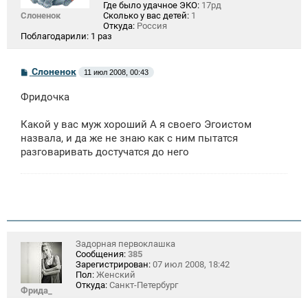
Где было удачное ЭКО:
17рд
Слоненок
Сколько у вас детей:
1
Откуда:
Россия
Поблагодарили:
1 раз
С
Слоненок
11 июл 2008, 00:43
о
о
Фридочка
б
щ
е
Какой у вас муж хороший А я своего Эгоистом
н
назвала, и да же не знаю как с ним пытатся
и
е
разговаривать достучатся до него
Задорная первоклашка
Сообщения:
385
Зарегистрирован:
07 июл 2008, 18:42
Пол:
Женский
Откуда:
Санкт-Петербург
Фрида_