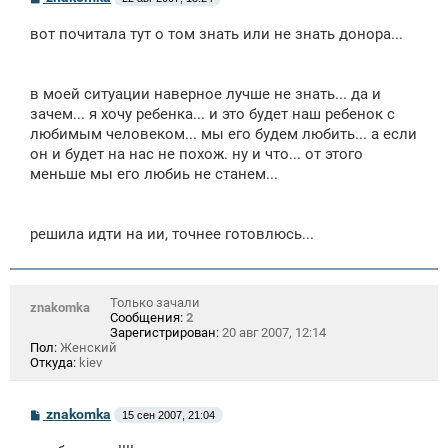
о
о
вот почитала тут о том знать или не знать донора...
б
щ
е
н
в моей ситуации наверное лучше не знать... да и
и
е
зачем... я хочу ребенка... и это будет наш ребенок с
любимым человеком... мы его будем любить... а если
он и будет на нас не похож. ну и что... от этого
меньше мы его любиь не станем...
решила идти на ии, точнее готовлюсь...
Только зачали
znakomka
Сообщения:
2
Зарегистрирован:
20 авг 2007, 12:14
Пол:
Женский
Откуда:
kiev
С
znakomka
15 сен 2007, 21:04
о
о