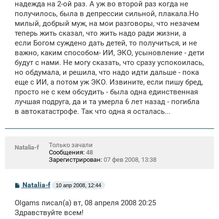
надежда на 2-ой раз. А уж во второй раз когда не
получилось, была в депрессии сильной, плакала.Но
милый, добрый муж, на мои разговоры, что незачем
теперь жить сказал, что жить надо ради жизни, а
если Богом суждено дать детей, то получиться, и не
важно, каким способом- ИИ, ЭКО, усыновление - дети
будут с нами. Не могу сказать, что сразу успокоилась,
но обдумала, и решила, что надо идти дальше - пока
еще с ИИ, а потом уж ЭКО. Извините, если пишу бред,
просто не с кем обсудить - была одна единственная
лучшая подруга, да и та умерла 6 лет назад - погибла
в автокатастрофе. Так что одна я осталась...
Только зачали
Natalia-f
Сообщения:
48
Зарегистрирован:
07 фев 2008, 13:38
С
Natalia-f
10 апр 2008, 12:44
о
о
Olgams писал(а) вт, 08 апреля 2008 20:25
б
щ
Здравствуйте всем!
е