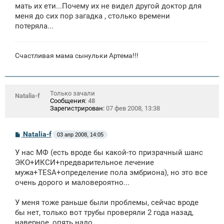
е
мать их ети...Почему их не видел другой доктор для
н
меня до сих пор загадка , столько времени
и
е
потеряла...
Счастливая мама сынульки Артема!!!
Только зачали
Natalia-f
Сообщения:
48
Зарегистрирован:
07 фев 2008, 13:38
С
Natalia-f
03 апр 2008, 14:05
о
о
У нас МФ (есть вроде бы какой-то призрачный шанс
б
щ
ЭКО+ИКСИ+предварительное лечение
е
мужа+TESA+определение пола эмбриона), но это все
н
очень дорого и маловероятно...
и
е
У меня тоже раньше были проблемы, сейчас вроде
бы нет, только вот трубы проверяли 2 года назад,
наверное, опять надо.