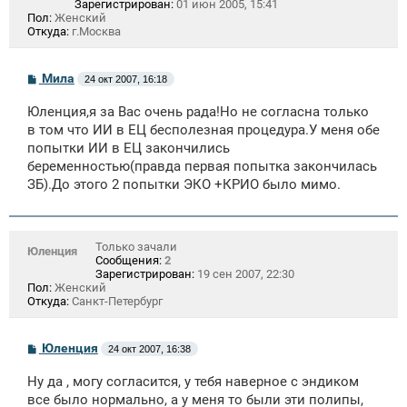
Зарегистрирован:
01 июн 2005, 15:41
Пол:
Женский
Откуда:
г.Москва
С
Мила
24 окт 2007, 16:18
о
о
Юленция,я за Вас очень рада!Но не согласна только
б
щ
в том что ИИ в ЕЦ бесполезная процедура.У меня обе
е
попытки ИИ в ЕЦ закончились
н
беременностью(правда первая попытка закончилась
и
е
ЗБ).До этого 2 попытки ЭКО +КРИО было мимо.
Только зачали
Юленция
Сообщения:
2
Зарегистрирован:
19 сен 2007, 22:30
Пол:
Женский
Откуда:
Санкт-Петербург
С
Юленция
24 окт 2007, 16:38
о
о
Ну да , могу согласится, у тебя наверное с эндиком
б
щ
все было нормально, а у меня то были эти полипы,