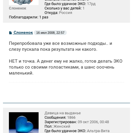
Где было удачное ЭКО:
17рд
Слоненок
Сколько у вас детей:
1
Откуда:
Россия
Поблагодарили:
1 раз
С
Слоненок
16 июл 2008, 22:57
о
о
Перепробовала уже все возможные подходы.. и
б
щ
слезу пускала пока результата ни какого.
е
н
НЕТ и точка. А денег ему не жалко, готов делать ЭКО
и
е
только со своими голоастиками, а шанс ооочень
маленький.
Девица на выданье
Сообщения:
1866
Зарегистрирован:
09 окт 2006, 00:48
Пол:
Женский
Где было удачное ЭКО:
Альтра-Вита