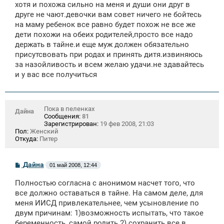
хотя и похожа сильно на меня и души они друг в
друге не чают.девочки вам совет ничего не бойтесь
на маму ребенок все равно будет похож не все же
дети похожи на обеих родителей,просто все надо
держать в тайне.и еще муж должен обязательно
присутсвовать при родах и принять дитя.извиняюсь
за назойливость и всем желаю удачи.не здавайтесь
и у вас все получиться
Пока в пеленках
Дайна
Сообщения:
81
Зарегистрирован:
19 фев 2008, 21:03
Пол:
Женский
Откуда:
Питер
С
Дайна
01 май 2008, 12:44
о
о
Полностью согласна с анонимом насчет того, что
б
щ
все должно оставаться в тайне. На самом деле, для
е
меня ИИСД привлекательнее, чем усыновление по
н
двум причинам: 1)возможность испытать, что такое
и
е
беременность, самой родить 2) сохранить все в