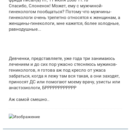
фрида писал(а) пт, 11 июля 2008 11:18
б
щ
Спасибо, Слоненок! Может, ему с мужчиной-
е
гинекологом пообщаться? Потому что мужчины-
н
гинекологи очень трепетно относятся к женщинам, а
и
е
женщины-гинекологи, мне кажется, более холодные,
равнодушные...
Девченки, представляете, уже года три занимаюсь
лечением и до сих пор ужасно стесняюсь мужиков-
геникологов, я готова аж под кресло от ужаса
забраться, когда я лежу там вся такая, а они заходят,
приносят ДС или помогают моему врачу, узисты или
анастэзиологи, БРРРРРРРРРРРР
Аж самой смешно..