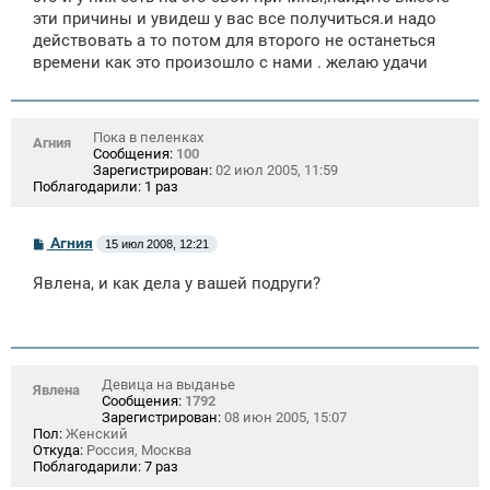
эти причины и увидеш у вас все получиться.и надо
действовать а то потом для второго не останеться
времени как это произошло с нами . желаю удачи
Пока в пеленках
Агния
Сообщения:
100
Зарегистрирован:
02 июл 2005, 11:59
Поблагодарили:
1 раз
С
Агния
15 июл 2008, 12:21
о
о
Явлена, и как дела у вашей подруги?
б
щ
е
н
и
е
Девица на выданье
Явлена
Сообщения:
1792
Зарегистрирован:
08 июн 2005, 15:07
Пол:
Женский
Откуда:
Россия, Москва
Поблагодарили:
7 раз