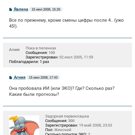
С
Явлена
15 июл 2008, 15:26
о
о
Все по прежнему, кроме смены цифры после 4.. (ужо
б
щ
45!).
е
н
и
е
Пока в пеленках
Агния
Сообщения:
100
Зарегистрирован:
02 июл 2005, 11:59
Поблагодарили:
1 раз
С
Агния
15 июл 2008, 17:43
о
о
Она пробовала ИИ (или ЭКО)? Где? Сколько раз?
б
щ
Какие были прогнозы?
е
н
и
е
Задорная первоклашка
Сообщения:
300
Зарегистрирован:
19 май 2008, 23:03
Пол:
Женский
Сколько попыток ЭКО:
2