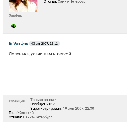
Откуда:
Санкт-Петербург
Эльфик
С
Эльфик
03 окт 2007, 13:12
о
о
Леленька, удачи вам и легкой !
б
щ
е
н
и
е
Только зачали
Юленция
Сообщения:
2
Зарегистрирован:
19 сен 2007, 22:30
Пол:
Женский
Откуда:
Санкт-Петербург