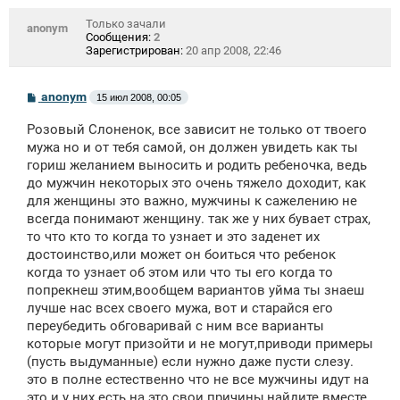
Только зачали
anonym
Сообщения:
2
Зарегистрирован:
20 апр 2008, 22:46
С
anonym
15 июл 2008, 00:05
о
о
Розовый Слоненок, все зависит не только от твоего
б
щ
мужа но и от тебя самой, он должен увидеть как ты
е
гориш желанием выносить и родить ребеночка, ведь
н
до мужчин некоторых это очень тяжело доходит, как
и
е
для женщины это важно, мужчины к сажелению не
всегда понимают женщину. так же у них бувает страх,
то что кто то когда то узнает и это заденет их
достоинство,или может он боиться что ребенок
когда то узнает об этом или что ты его когда то
попрекнеш этим,вообщем вариантов уйма ты знаеш
лучше нас всех своего мужа, вот и старайся его
переубедить обговаривай с ним все варианты
которые могут призойти и не могут,приводи примеры
(пусть выдуманные) если нужно даже пусти слезу.
это в полне естественно что не все мужчины идут на
это и у них есть на это свои причины,найдите вместе