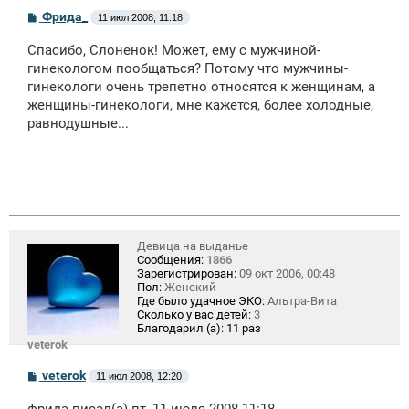
С
Фрида_
11 июл 2008, 11:18
о
о
Спасибо, Слоненок! Может, ему с мужчиной-
б
щ
гинекологом пообщаться? Потому что мужчины-
е
гинекологи очень трепетно относятся к женщинам, а
н
женщины-гинекологи, мне кажется, более холодные,
и
е
равнодушные...
Девица на выданье
Сообщения:
1866
Зарегистрирован:
09 окт 2006, 00:48
Пол:
Женский
Где было удачное ЭКО:
Альтра-Вита
Сколько у вас детей:
3
Благодарил (а):
11 раз
veterok
С
veterok
11 июл 2008, 12:20
о
о