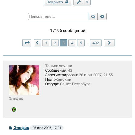
Закрыто
Поиск
Расширенный п
17196 сообщений
Страница
3
из
492
1
2
3
4
5
492
…
Пред.
След.
Только зачали
Сообщения:
42
Зарегистрирован:
28 июн 2007, 21:55
Пол:
Женский
Откуда:
Санкт-Петербург
Эльфик
С
Эльфик
25 июл 2007, 17:21
о