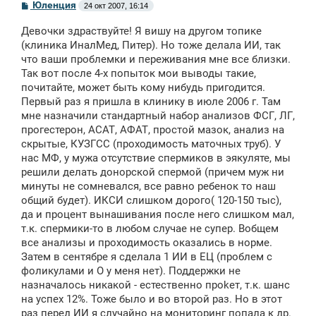
С
Юленция
24 окт 2007, 16:14
о
о
Девочки здраствуйте! Я вишу на другом топике
б
щ
(клиника ИналМед, Питер). Но тоже делала ИИ, так
е
что ваши проблемки и переживания мне все близки.
н
Так вот после 4-х попыток мои выводы такие,
и
е
почитайте, может быть кому нибудь пригодится.
Первый раз я пришла в клинику в июле 2006 г. Там
мне назначили стандартный набор анализов ФСГ, ЛГ,
прогестерон, АСАТ, АФАТ, простой мазок, анализ на
скрытые, КУЗГСС (проходимость маточных труб). У
нас МФ, у мужа отсутствие спермиков в эякуляте, мы
решили делать донорской спермой (причем муж ни
минуты не сомневался, все равно ребенок то наш
общий будет). ИКСИ слишком дорого( 120-150 тыс),
да и процент вынашивания после него слишком мал,
т.к. спермики-то в любом случае не супер. Вобщем
все анализы и проходимость оказались в норме.
Затем в сентябре я сделала 1 ИИ в ЕЦ (проблем с
фоликулами и О у меня нет). Поддержки не
назначалось никакой - естественно проkет, т.к. шанс
на успех 12%. Тоже было и во второй раз. Но в этот
раз перед ИИ я случайно на мониторинг попала к др.