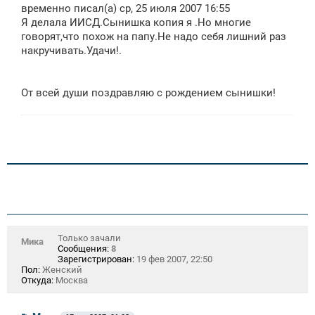
о
временно писал(а) ср, 25 июля 2007 16:55
б
щ
Я делала ИИСД.Сынишка копия я .Но многие
е
говорят,что похож на папу.Не надо себя лишний раз
н
накручивать.Удачи!.
и
е
От всей души поздравляю с рождением сынишки!
Только зачали
Мика
Сообщения:
8
Зарегистрирован:
19 фев 2007, 22:50
Пол:
Женский
Откуда:
Москва
С