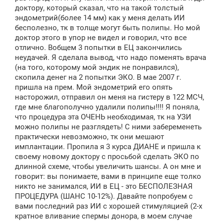
доктору, который сказал, что на такой толстый
эндометрий(более 14 мм) как у меня делать ИИ
бесполезно, тк в толще могут быть полипы. Но мой
доктор этого в упор не видел и говорил, что все
отлично. Вобщем 3 попытки в ЕЦ закончились
неудачей. Я сделала вывод, что надо поменять врача
(на того, которому мой эндик не понравился),
скопила денег на 2 попытки ЭКО. В мае 2007 г.
пришла на прем. Мой эндометрий его опять
насторожил, отправил он меня на гистеру в 122 МСЧ,
где мне благополучно удалили полипы!!!! Я поняла,
что процедура эта ОЧЕНЬ необходимая, тк на УЗИ
можно полипы не разглядеть! С ними забеременеть
практически невозможно, тк они мешают
имплантации. Пропила я 3 курса ДИАНЕ и пришла к
своему новому доктору с просьбой сделать ЭКО по
длинной схеме, чтобы увеличить шансы. А он мне и
говорит: вы понимаете, вами в принципе еще толко
никто не занимался, ИИ в ЕЦ - это БЕСПОЛЕЗНАЯ
ПРОЦЕДУРА (ШАНС 10-12%). Давайте попробуем с
вами последний раз ИИ с хорошей стимуляцией (2-х
кратное вливание спермы донора, в моем случае