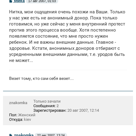
Мика
17 авг 2007, 01:03
о
о
Нитка, мои ощущения очень похожи на Ваши. Только
б
щ
у нас уже есть не анонимный донор. Пока только
е
готовимся, но уже сейчас у меня внутренний протест
н
против этого процесса вообще. Хотя постепенно
и
е
появляется состояние, что мне просто нужен
ребенок. И не важны внешние данные. Главное -
здоровье. Кстати, анонимных доноров отбирают с
усредненными внешними данными, т.е. уродов быть
не может...
Везет тому, кто сам себя везет...
Только зачали
znakomka
Сообщения:
2
Зарегистрирован:
20 авг 2007, 12:14
Пол:
Женский
Откуда:
kiev
С
znakomka
22 авг 2007, 13:24