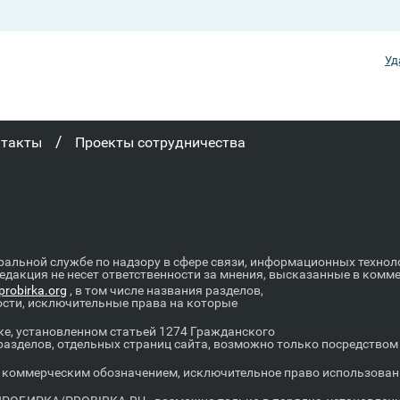
Уд
/
нтакты
Проекты сотрудничества
ральной службе по надзору в сфере связи, информационных техно
Редакция не несет ответственности за мнения, высказанные в комм
robirka.org
, в том числе названия разделов,
ости, исключительные права на которые
е, установленном статьей 1274 Гражданского
 разделов, отдельных страниц сайта, возможно только посредство
оммерческим обозначением, исключительное право использовани