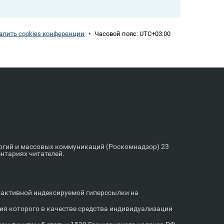
алить cookies конференции
•
Часовой пояс:
UTC+03:00
логий и массовых коммуникаций (Роскомнадзор) 23
ентариях читателей.
м активной индексируемой гиперссылки на
я которого в качестве средства индивидуализации