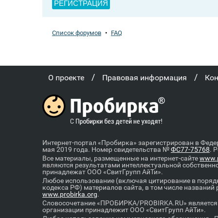
РЕГИСТРАЦИЯ
Список форумов
•
FAQ
/
/
О проекте
Правовая информация
Ко
Интернет-портал «Пробирка» зарегистрирован в Феде
мая 2019 года. Номер свидетельства №
ФС77-75768
. 
Все материалы, размещенные на интернет-сайте
www.p
являются результатами интеллектуальной собственн
принадлежат ООО «СвитГрупп АйТи».
Любое использование (включая цитирование в порядк
кодекса РФ) материалов сайта, в том числе названий
www.probirka.org
.
Словосочетание «ПРОБИРКА/PROBIRKA.RU» является к
организации принадлежит ООО «СвитГрупп АйТи».