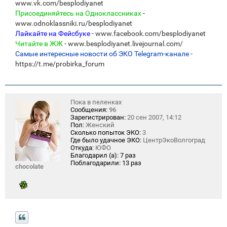
www.vk.com/besplodiyanet
Присоединяйтесь на Одноклассниках
-
www.odnoklassniki.ru/besplodiyanet
Лайкайте на Фейсбуке
- www.facebook.com/besplodiyanet
Читайте в ЖЖ
- www.besplodiyanet.livejournal.com/
Самые интересные новости об ЭКО Telegram-канале
-
https://t.me/probirka_forum
Пока в пеленках
Сообщения:
96
Зарегистрирован:
20 сен 2007, 14:12
Пол:
Женский
Сколько попыток ЭКО:
3
Где было удачное ЭКО:
ЦентрЭкоВолгоград
Откуда:
ЮФО
Благодарил (а):
7 раз
Поблагодарили:
13 раз
chocolate