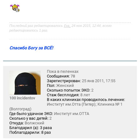
о
б
щ
е
н
и
Последний раз редактировалось
Eva_
24 ноя 2015, 12:44, всего
е
редактировалось 1 раз.
Спасибо Богу за ВСЁ!
Пока в пеленках
Сообщения:
78
Зарегистрирован:
25 янв 2011, 17:55
Пол:
Женский
Сколько попыток ЭКО:
2
Стаж бесплодия:
8 лет
100 incidentov
В каких клиниках проводилось лечение:
Институт им.Отта (Питер); Клиника № 1
(Волгоград)
Где было удачное ЭКО:
Институт им.ОТТА
Сколько у вас детей:
2
Откуда:
Волжский
Благодарил (а):
3 раза
Поблагодарили:
8 раз