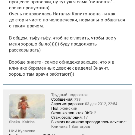
процессе проверки, ну тут уж я сама "виновата" -
сроки пропустила)
Очень понравилась Наталья Капитоновна - и как
доктор и чисто по-человечески, нормально общаться
с таким врачом.
В общем, тьфу-тьфу, чтоб не сглазить, чтобы все у
меня хорошо было)))))) буду продолжать
рассказывать)
Вообще знаете - самое обнадеживающее, что я в
клинике беременных девочек видела! Значит,
хорошо там врачи работают)))
Трудный подросток
Сообщения:
738
Зарегистрирован:
03 дек 2012, 22:54
Пол:
Женский
Сколько попыток ЭКО:
2
Стаж бесплодия:
17
Sheka -Katrina
В каких клиниках проводилось лечение:
Клиника 1 Волгоград
НИИ Кулакова