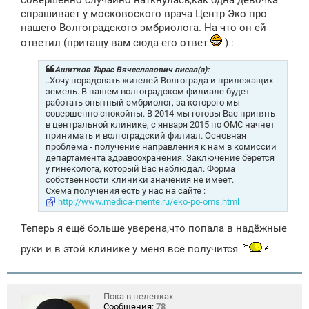
е
спрашивает у московоского врача Центр Эко про
н
нашего Волгоградского эмбриолога. На что он ей
и
е
ответил (притащу вам сюда его ответ
) :
Ашитков Тарас Вячеславович писал(а):
..Хочу порадовать жителей Волгограда и прилежащих
земель. В нашем волгоградском филиале будет
работать опытный эмбриолог, за которого мы
совершенно спокойны. В 2014 мы готовы Вас принять
в центральной клинике, с января 2015 по ОМС начнет
принимать и волгоградский филиал. Основная
проблема - получение направления к нам в комиссии
департамента здравоохранения. Заключение берется
у гинеколога, который Вас наблюдал. Форма
собственности клиники значения не имеет.
Схема получения есть у нас на сайте :
http://www.medica-mente.ru/eko-po-oms.html
Теперь я ещё больше уверена,что попала в надёжные
руки и в этой клинике у меня всё получится
Пока в пеленках
Сообщения:
78