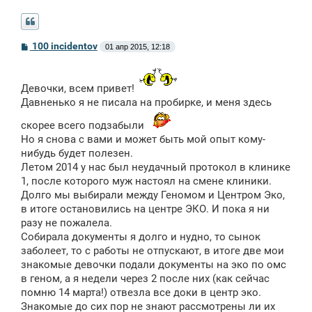
С
100 incidentov
01 апр 2015, 12:18
о
о
б
щ
Девочки, всем привет!
е
Давненько я не писала на пробирке, и меня здесь
н
и
е
скорее всего подзабыли
Но я снова с вами и может быть мой опыт кому-
нибудь будет полезен.
Летом 2014 у нас был неудачный протокол в клинике
1, после которого муж настоял на смене клиники.
Долго мы выбирали между Геномом и Центром Эко,
в итоге остановились на центре ЭКО. И пока я ни
разу не пожалела.
Собирала документы я долго и нудно, то сынок
заболеет, то с работы не отпускают, в итоге две мои
знакомые девочки подали документы на эко по омс
в геном, а я недели через 2 после них (как сейчас
помню 14 марта!) отвезла все доки в центр эко.
Знакомые до сих пор не знают рассмотрены ли их