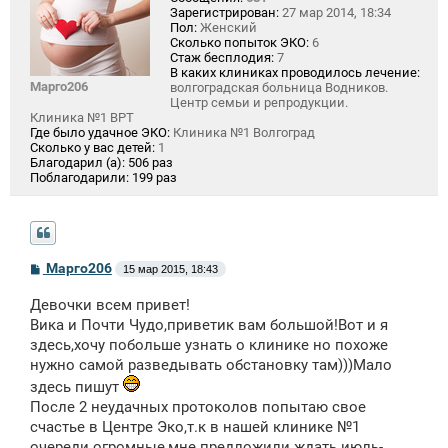
Зарегистрирован:
27 мар 2014, 18:34
Пол:
Женский
Сколько попыток ЭКО:
6
Стаж бесплодия:
7
В каких клиниках проводилось лечение:
Марго206
волгоградская больница Водников.
Центр семьи и репродукции.
Клиника №1 ВРТ
Где было удачное ЭКО:
Клиника №1 Волгоград
Сколько у вас детей:
1
Благодарил (а):
506 раз
Поблагодарили:
199 раз
С
Марго206
15 мар 2015, 18:43
о
о
Девочки всем привет!
б
щ
Вика и Почти Чудо,приветик вам большой!Вот и я
е
здесь,хочу побольше узнать о клинике но похоже
н
нужно самой разведывать обстановку там)))Мало
и
е
здесь пишут
После 2 неудачных протоколов попытаю свое
счастье в Центре Эко,т.к в нашей клинике №1
очереди огромные,мне предложили ждать июль-