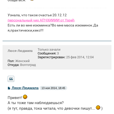
е
н
и
е
Узнала, что такое счастье 20.12.12
персональный чих АПЧХИИИИ от Yspeh
Есть ли во мне изюминка?Во мне масса изюминок.Да
я,практически,кекс!!!
Только зачали
Люся-Людмила
Сообщения:
3
Зарегистрирован:
25 фев 2014, 12:04
Пол:
Женский
Откуда:
Волгоград
С
Люся-Людмила
13 ноя 2014, 18:45
о
о
Привет!
б
щ
А ты тоже там наблюдаешься?
е
(я тут, правда, тока читала, что девочки пишут...
)
н
и