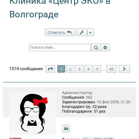
Клиника «Центр ЭКО» в
Волгограде
Ответить
Поиск
Расширенный п
Страница
1
из
45
1574 сообщения
1
2
3
4
5
45
…
След
Администратор
Сообщения:
362
Зарегистрирован:
10 фев 2009, 01:20
Благодарил (а):
22 раза
Поблагодарили:
51 раз
админ
С