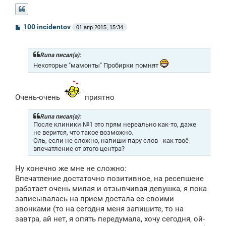
С
100 incidentov
01 апр 2015, 15:34
о
о
б
щ
Runa писал(а):
е
Некоторые "мамонты" Пробирки помнят
н
и
е
Очень-очень
приятно
Runa писал(а):
После клиники №1 это прям нереально как-то, даже
не верится, что такое возможно.
Оль, если не сложно, напиши пару слов - как твоё
впечатление от этого центра?
Ну конечно же мне не сложно:
Впечатление достаточно позитивное, на ресепшене
работает очень милая и отзывчивая девушка, я пока
записывалась на прием достала ее своими
звонками (то на сегодня меня запишите, то на
завтра, ай нет, я опять передумала, хочу сегодня, ой-