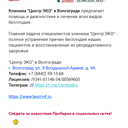
админ
16 сен 2014, 14:57
о
о
Клиника "Центр ЭКО" в Волгограде
предлагает
б
щ
помощь в диагностике и лечении всех видов
е
бесплодия.
н
и
е
Главная задача специалистов клиники "Центр ЭКО" -
полное устранение причин бесплодия наших
пациентов и восстановление их репродуктивного
здоровья.
"Центр ЭКО" в Волгограде
г. Волгоград, ул. 8 Воздушной Армии, д. 9А
Телефон:
+7 (8442) 59-15-68
Лицензия:
ЛО41-01146-34/00569603
Телеграм:
https://t.me/centereko
https://www.best-ivf.ru
Следите за новостями Пробирки в социальных сетях!