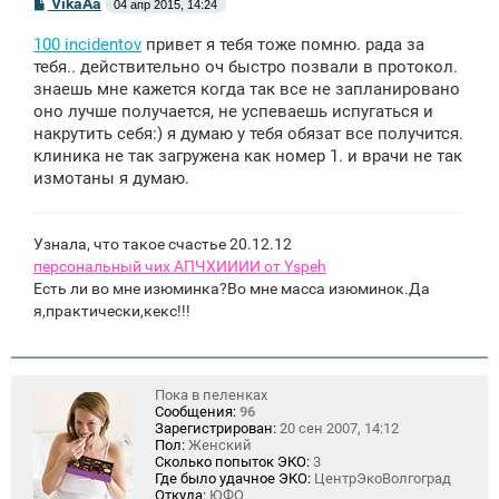
С
VikaAa
04 апр 2015, 14:24
о
о
100 incidentov
привет я тебя тоже помню. рада за
б
щ
тебя.. действительно оч быстро позвали в протокол.
е
знаешь мне кажется когда так все не запланировано
н
оно лучше получается, не успеваешь испугаться и
и
е
накрутить себя:) я думаю у тебя обязат все получится.
клиника не так загружена как номер 1. и врачи не так
измотаны я думаю.
Узнала, что такое счастье 20.12.12
персональный чих АПЧХИИИИ от Yspeh
Есть ли во мне изюминка?Во мне масса изюминок.Да
я,практически,кекс!!!
Пока в пеленках
Сообщения:
96
Зарегистрирован:
20 сен 2007, 14:12
Пол:
Женский
Сколько попыток ЭКО:
3
Где было удачное ЭКО:
ЦентрЭкоВолгоград
Откуда:
ЮФО