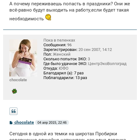
А почему переживаешь попасть в праздники? Они же
всё-равно будут выходить на работу,если будет такая
необходимость
Пока в пеленках
Сообщения:
96
Зарегистрирован:
20 сен 2007, 14:12
Пол:
Женский
Сколько попыток ЭКО:
3
Где было удачное ЭКО:
ЦентрЭкоВолгоград
Откуда:
ЮФО
Благодарил (а):
7 раз
Поблагодарили:
13 раз
chocolate
С
chocolate
04 апр 2015, 22:46
о
о
Сегодня в одной из темки на широтах Пробирки
б
щ
совершенно случайно наткнулась,как одна девочка