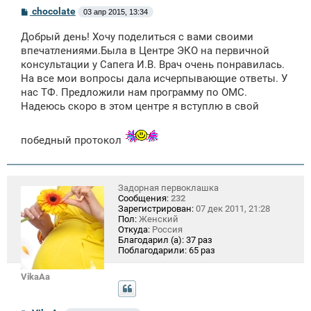
С
chocolate
03 апр 2015, 13:34
о
о
Добрый день! Хочу поделиться с вами своими
б
щ
впечатлениями.Была в Центре ЭКО на первичной
е
консультации у Сапега И.В. Врач очень понравилась.
н
На все мои вопросы дала исчерпывающие ответы. У
и
е
нас ТФ. Предложили нам программу по ОМС.
Надеюсь скоро в этом центре я вступлю в свой
победный протокол
Задорная первоклашка
Сообщения:
232
Зарегистрирован:
07 дек 2011, 21:28
Пол:
Женский
Откуда:
Россия
Благодарил (а):
37 раз
Поблагодарили:
65 раз
VikaAa