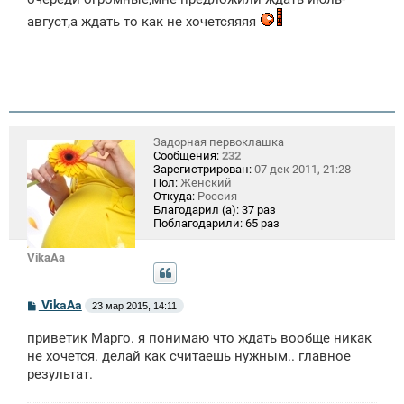
август,а ждать то как не хочетсяяяя
Задорная первоклашка
Сообщения:
232
Зарегистрирован:
07 дек 2011, 21:28
Пол:
Женский
Откуда:
Россия
Благодарил (а):
37 раз
Поблагодарили:
65 раз
VikaAa
С
VikaAa
23 мар 2015, 14:11
о
о
приветик Марго. я понимаю что ждать вообще никак
б
щ
не хочется. делай как считаешь нужным.. главное
е
результат.
н
и