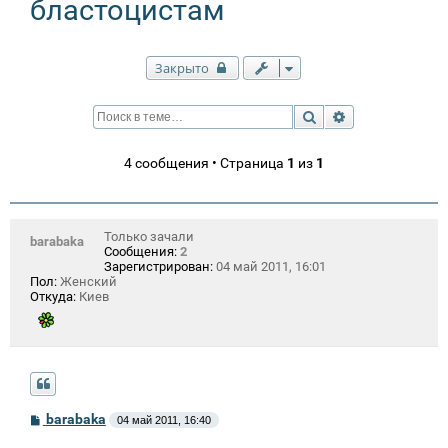
бластоцистам
Закрыто
Поиск
Расширенный п
4 сообщения • Страница
1
из
1
Только зачали
barabaka
Сообщения:
2
Зарегистрирован:
04 май 2011, 16:01
Пол:
Женский
Откуда:
Киев
С
barabaka
04 май 2011, 16:40
о
о