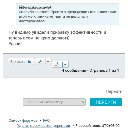
б
щ
barabaka писал(а):
е
Спасибо за ответ. Просто в предыдущих попытках крио
н
втой же клинике хетчинга не делали, я
и
насторожилась.
е
Ну видимо увидели прибавку эффективности и
теперь всем на крио делают)).
Удачи!
Закрыто
4 сообщения • Страница
1
из
1
Перейти
Список форумов
•
FAQ
Удалить cookies конференции
•
Часовой пояс:
UTC+03:00