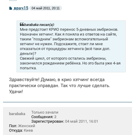
С
врач15
04 май 2011, 20:11
о
о
б
щ
barabaka писал(а):
е
Мне предстоит КРИО перенос 5-дневных эмбрионов.
н
Назначен хетчинг. Как я поняла из ответов на сайте,
и
таким "поздним" эмбрионам вспомогательный
е
хетчинг не нужен. Подскажите, стоит ли мне
отказаться от процедуры хетчинга (всё таки доп.
деньги)?
Свежий цикл, от которого остались эмбрионы,
закончился рождением ребёнка. Но это была уже 4-ая
попытка.
Здравствуйте! Думаю, в крио хэтчинг всегда
практически оправдан. Так что лучше сделать.
Удачи!
Только зачали
barabaka
Сообщения:
2
Зарегистрирован:
04 май 2011, 16:01
Пол:
Женский
Откуда:
Киев