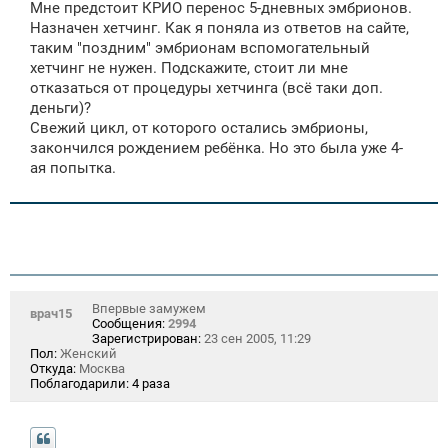
Мне предстоит КРИО перенос 5-дневных эмбрионов.
б
щ
Назначен хетчинг. Как я поняла из ответов на сайте,
е
таким "поздним" эмбрионам вспомогательный
н
хетчинг не нужен. Подскажите, стоит ли мне
и
е
отказаться от процедуры хетчинга (всё таки доп.
деньги)?
Свежий цикл, от которого остались эмбрионы,
закончился рождением ребёнка. Но это была уже 4-
ая попытка.
Впервые замужем
врач15
Сообщения:
2994
Зарегистрирован:
23 сен 2005, 11:29
Пол:
Женский
Откуда:
Москва
Поблагодарили:
4 раза