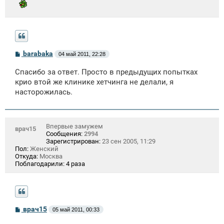
С
barabaka
04 май 2011, 22:28
о
о
Спасибо за ответ. Просто в предыдущих попытках
б
щ
крио втой же клинике хетчинга не делали, я
е
насторожилась.
н
и
е
Впервые замужем
врач15
Сообщения:
2994
Зарегистрирован:
23 сен 2005, 11:29
Пол:
Женский
Откуда:
Москва
Поблагодарили:
4 раза
С
врач15
05 май 2011, 00:33
о
о