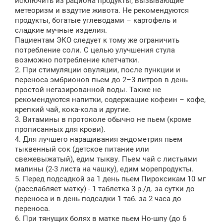
исключить из рациона продукты, вызывающие
метеоризм и вздутие живота. Не рекомендуются
продукты, богатые углеводами – картофель и
сладкие мучные изделия.
Пациентам ЭКО следует к тому же ограничить
потребление соли. С целью улучшения стула
возможно потребление клетчатки.
2. При стимуляции овуляции, после пункции и
переноса эмбрионов пьем до 2–3 литров в день
простой негазированной воды. Также не
рекомендуются напитки, содержащие кофеин – кофе,
крепкий чай, кока-кола и другие.
3. Витамины в протоколе обычно не пьем (кроме
прописанных для крови).
4. Для лучшего наращивания эндометрия пьем
тыквенный сок (детское питание или
свежевыжатый), едим тыкву. Пьем чай с листьями
малины (2-3 листа на чашку), едим морепродукты.
5. Перед подсадкой за 1 день пьем Пироксикам 10 мг
(расслабляет матку) - 1 таблетка 3 р./д. за сутки до
переноса и в день подсадки 1 таб. за 2 часа до
переноса.
6. При тянущих болях в матке пьем Но-шпу (до 6