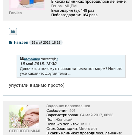
В каких клиниках проводилось лечение:
Геном, МЦРМ
Благодарил (а):
148 раз
FanJen
Поблагодарили:
164 раза
С
FanJen
15 май 2018, 18:32
о
о
б
щ
Mmalinka
писал(а):
↑
е
15 май 2018, 18:30
н
Девочки, а почему в названии темы нет мцрм? Или это
и
уже какая -то другая тема ...
е
упустили видимо просто)
Задорная первоклашка
Сообщения:
401
Зарегистрирован:
04 май 2017, 08:33
Пол:
Женский
Сколько попыток ЭКО:
3
Стаж бесплодия:
Много лет
СЕРЕНЕВЕНЬКАЯ
В каких клиниках проводилось лечение: