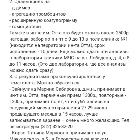
2. Сдаем кровь на
- д-димер
- агрегацию тромбоцитов
- расширенную коагулограмму
- гомоцистеин
Там же в ин-те им. Отта это будет стоить около 2500р.,
натощак, забор по пн-пт с 9 до 13 в поликлинике №1
(находится на территории ин-та Отта), срок
исполнения - 10 дней. Еще можно сдать эти анализы
в лаборатории клиники МЧС на ул. Лебедева, д. 4, с 8
до 11 часов. (Это две лаборатории, где все анализы
можно сдать сразу).
3. С результатами проконсультироваться у
гематолога. Можно обратиться:
- Зайнулина Марина Сабировна, д.м.н., принимает в
ин-т им. Отта, первичный прием 1300р., повторные -
1200р., принимает по вт, чт и субб, запись на
следующий месяц открывается 27-29 числа
предыдущего месяца в 15 часов, лучше
записываться заранее – очень много желающих. Тел.
регистратуры (812) 325-32-20.
- Корзо Татьяна Марковна принимает на ул.
Маяковского, д.5 - в Городском акушерском