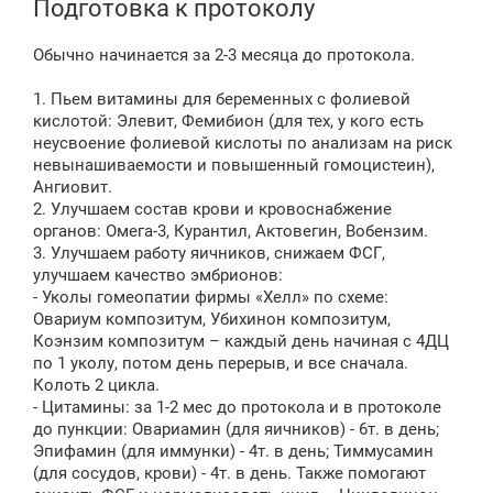
Подготовка к протоколу
Обычно начинается за 2-3 месяца до протокола.
1. Пьем витамины для беременных с фолиевой
кислотой: Элевит, Фемибион (для тех, у кого есть
неусвоение фолиевой кислоты по анализам на риск
невынашиваемости и повышенный гомоцистеин),
Ангиовит.
2. Улучшаем состав крови и кровоснабжение
органов: Омега-3, Курантил, Актовегин, Вобензим.
3. Улучшаем работу яичников, снижаем ФСГ,
улучшаем качество эмбрионов:
- Уколы гомеопатии фирмы «Хелл» по схеме:
Овариум композитум, Убихинон композитум,
Коэнзим композитум – каждый день начиная с 4ДЦ
по 1 уколу, потом день перерыв, и все сначала.
Колоть 2 цикла.
- Цитамины: за 1-2 мес до протокола и в протоколе
до пункции: Овариамин (для яичников) - 6т. в день;
Эпифамин (для иммунки) - 4т. в день; Тиммусамин
(для сосудов, крови) - 4т. в день. Также помогают