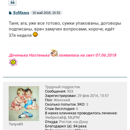
С
БуМама
15 май 2018, 15:33
о
о
Таня, ага, уже все готово, сумки упакованы, договоры
б
щ
подписаны, врач замучен вопросами, короче, идёт
е
37я неделя
н
и
е
Доченька Настенька
появилась на свет 07.06.2018
Трудный подросток
Сообщения:
923
Зарегистрирован:
29 фев 2016, 15:57
Пол:
Женский
Сколько попыток ЭКО:
3
Стаж бесплодия:
6
В каких клиниках проводилось лечение:
Эмбрилайф, МЦРМ
Откуда:
Ростов -на-Дону
Tanya85
Благодарил (а):
84 раза