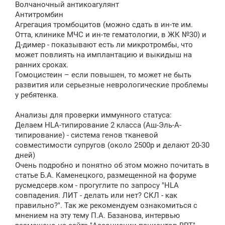
Волчаночный антикоагулянт
Антитромбин
Агрегация тромбоцитов (можно сдать в ин-те им.
Отта, клинике МЧС и ин-те гематологии, в ЖК №30) и
Д-димер - показывают есть ли микротромбы, что
может повлиять на имплантацию и выкидыш на
ранних сроках.
Гомоцистеин – если повышен, то может не быть
развития или серьезные неврологические проблемы
у ребятенка.
Анализы для проверки иммунного статуса:
Делаем HLA-типирование 2 класса (Аш-Эль-А-
типирование) - система генов тканевой
совместимости супругов (около 2500р и делают 20-30
дней)
Очень подробно и понятно об этом можно почитать в
статье Б.А. Каменецкого, размещенной на форуме
русмедсерв.ком - прогуглите по запросу "HLA
совпадения. ЛИТ - делать или нет? СКЛ - как
правильно?". Так же рекомендуем ознакомиться с
мнением на эту тему П.А. Базанова, интервью