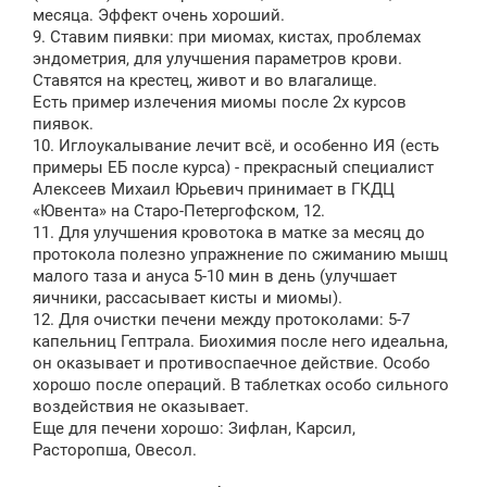
месяца. Эффект очень хороший.
9. Ставим пиявки: при миомах, кистах, проблемах
эндометрия, для улучшения параметров крови.
Ставятся на крестец, живот и во влагалище.
Есть пример излечения миомы после 2х курсов
пиявок.
10. Иглоукалывание лечит всё, и особенно ИЯ (есть
примеры ЕБ после курса) - прекрасный специалист
Алексеев Михаил Юрьевич принимает в ГКДЦ
«Ювента» на Старо-Петергофском, 12.
11. Для улучшения кровотока в матке за месяц до
протокола полезно упражнение по сжиманию мышц
малого таза и ануса 5-10 мин в день (улучшает
яичники, рассасывает кисты и миомы).
12. Для очистки печени между протоколами: 5-7
капельниц Гептрала. Биохимия после него идеальна,
он оказывает и противоспаечное действие. Особо
хорошо после операций. В таблетках особо сильного
воздействия не оказывает.
Еще для печени хорошо: Зифлан, Карсил,
Расторопша, Овесол.