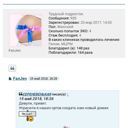
е
Трудный подросток
Сообщения:
925
Зарегистрирован:
20 мар 2017, 14:03
Пол:
Женский
Сколько попыток ЭКО:
4
Стаж бесплодия:
4
В каких клиниках проводилось лечение:
Геном, МЦРМ
Благодарил (а):
148 раз
FanJen
Поблагодарили:
164 раза
С
FanJen
15 май 2018, 18:28
о
о
б
щ
СЕРЕНЕВЕНЬКАЯ
писал(а):
↑
е
15 май 2018, 18:26
н
Девули, привет.
и
Упрасила я наших оргов создать нам новый домик
е