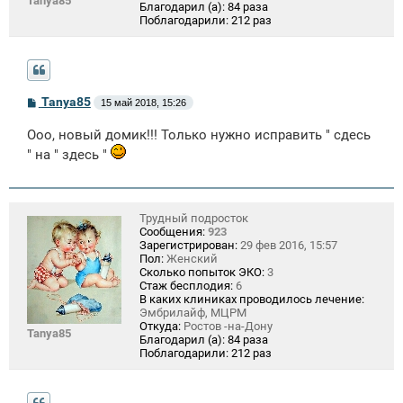
Tanya85
Благодарил (а):
84 раза
Поблагодарили:
212 раз
С
Tanya85
15 май 2018, 15:26
о
о
Ооо, новый домик!!! Только нужно исправить " сдесь
б
щ
" на " здесь "
е
н
и
е
Трудный подросток
Сообщения:
923
Зарегистрирован:
29 фев 2016, 15:57
Пол:
Женский
Сколько попыток ЭКО:
3
Стаж бесплодия:
6
В каких клиниках проводилось лечение:
Эмбрилайф, МЦРМ
Откуда:
Ростов -на-Дону
Tanya85
Благодарил (а):
84 раза
Поблагодарили:
212 раз