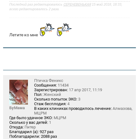
Последний раз редактировалось
СЕРЕНЕВЕНЬКАЯ
15 май 2018, 18:33,
всего редактировалось 2 раза.
Летите ко мне
Птичка Феникс
Сообщения:
11434
Зарегистрирован:
17 апр 2017, 11:19
Пол:
Женский
Сколько попыток ЭКО:
3
Стаж бесплодия:
4
БуМама
В каких клиниках проводилось лечение:
Алмазова,
МЦРМ
Где было удачное ЭКО:
МЦРМ
Сколько у вас детей:
1
Откуда:
Питер
Благодарил (а):
927 раз
Поблагодарили:
2088 раз