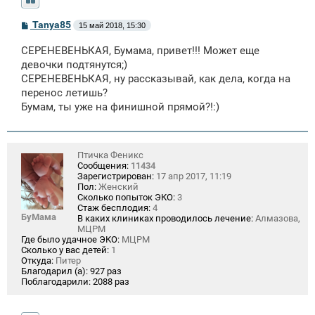
С
Tanya85
15 май 2018, 15:30
о
о
СЕРЕНЕВЕНЬКАЯ, Бумама, привет!!! Может еще
б
щ
девочки подтянутся;)
е
СЕРЕНЕВЕНЬКАЯ, ну рассказывай, как дела, когда на
н
перенос летишь?
и
е
Бумам, ты уже на финишной прямой?!:)
Птичка Феникс
Сообщения:
11434
Зарегистрирован:
17 апр 2017, 11:19
Пол:
Женский
Сколько попыток ЭКО:
3
Стаж бесплодия:
4
БуМама
В каких клиниках проводилось лечение:
Алмазова,
МЦРМ
Где было удачное ЭКО:
МЦРМ
Сколько у вас детей:
1
Откуда:
Питер
Благодарил (а):
927 раз
Поблагодарили:
2088 раз