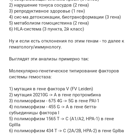
2) нарушение тонуса сосудов (2 гена)
3) репродуктивное здоровье (1 ген)
4) сис-ма детоксикации, биотрансформации (3 гена)
5) метаболизм гомоцистеина (2 гена)
6) HLA-система (3 пункта, 2й класс)
Ну и если есть отклонения по этим генам - то далее к
гематологу/иммунологу.
Выглядят эти анализы примерно так:
Молекулярно-генетическое типирование факторов
системы гемостаза:
1) мутация в гене фактора V (FV Leiden)
2) мутация 20210G -> A в гене протромбина
3) полиморфизм - 675 4G -> 5G в гене PAI-1
4) полиморфизм - 455 G -> A в гене бетта-
субъединицы фактора I
5) полиморфизм 1565 T -> C (A1/A2, HPA-1) в гене
GpIIIa
6) полиморфизм 434 T -> C (2A/2B, HPA-2) в гене GpIba