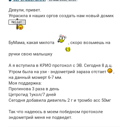
о
о
Девули, привет.
б
щ
Упрасила я наших оргов создать нам новый домик
е
н
и
е
БуМама, какая милота
, скоро возьмешь на
ручки свою малышку
А я вступила в КРИО протокол с ЭВ. Сегодня 8 д.ц.
Утром была на узи - эндометрий зараза отстает
,
на данный момерт 6-7 мм.
Моя поддержка:
Прогинова 3 раза в день
Цетротид 1укол/7 дней
Сегодня добавила дивигель 2 г и тромбо асс 50мг
Так что надеюсь в моем победном протоколе
эндометрий меня не подведет.