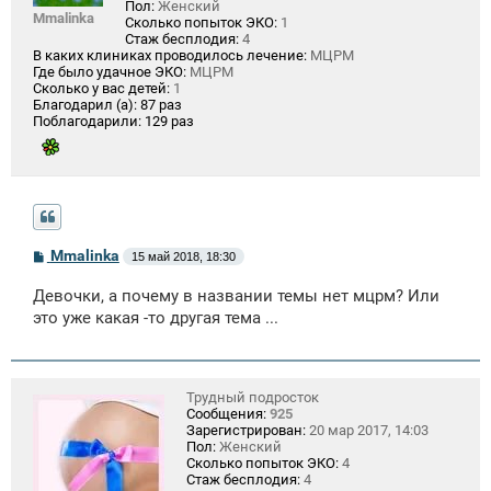
Пол:
Женский
Mmalinka
Сколько попыток ЭКО:
1
Стаж бесплодия:
4
В каких клиниках проводилось лечение:
МЦРМ
Где было удачное ЭКО:
МЦРМ
Сколько у вас детей:
1
Благодарил (а):
87 раз
Поблагодарили:
129 раз
С
Mmalinka
15 май 2018, 18:30
о
о
Девочки, а почему в названии темы нет мцрм? Или
б
щ
это уже какая -то другая тема ...
е
н
и
е
Трудный подросток
Сообщения:
925
Зарегистрирован:
20 мар 2017, 14:03
Пол:
Женский
Сколько попыток ЭКО:
4
Стаж бесплодия:
4