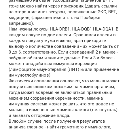
размещено на сайте "Ассоциации пациентов ВРТ",
тоже можно найти через поисковик (давать ссылки
на сторонние инет-ресурсы, посвященные ЭКО, ВРТ,
медицине, фармацевтике и т.п. на Пробирке
запрещено).
Нам нужны локусы HLA-DRB1, HLA-DQB1 HLA-DQA1. В
каждом локусе по две аллели. Сравнивая аллели в
каждом локусе у мужа и жены, врач приходит к
выводу о количестве совпадений - их может быть от
0 до 6, соответственно. Если совпадений 2 и менее -
забудьте об этом и живите дальше. Если 3 и более -
может понадобиться иммунная коррекция
(лимфоцитоиммунотерапия (ЛИТ) и/или применение
иммуноглобулинов).
Фактически совпадения означают, что малыш может
получиться слишком похожим на мамин организм,
тогда может вовремя не включиться правильный
механизм сохранения беременности, мамина
иммунная система может решить, что это вовсе не
малыш, а измененные мамины клетки (т.е. опухоль) -
и вызвать отторжение плода.
В любом случае, после получения результатов
анализа главное - найти грамотного иммунолога,