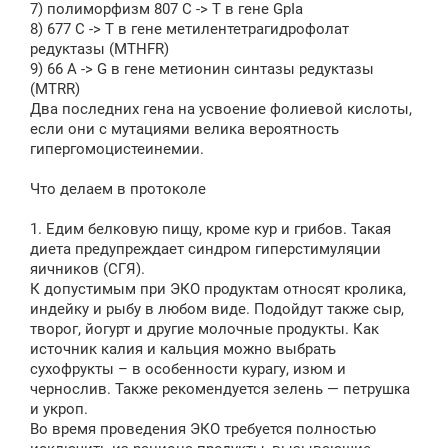
7) полиморфизм 807 C -> T в гене GpIa
8) 677 C -> T в гене метилентетрагидрофолат
редуктазы (MTHFR)
9) 66 A -> G в гене метионин синтазы редуктазы
(MTRR)
Два последних гена на усвоение фолиевой кислоты,
если они с мутациями велика вероятность
гипергомоцистеинемии.
Что делаем в протоколе
1. Едим белковую пищу, кроме кур и грибов. Такая
диета предупреждает синдром гиперстимуляции
яичников (СГЯ).
К допустимым при ЭКО продуктам относят кролика,
индейку и рыбу в любом виде. Подойдут также сыр,
творог, йогурт и другие молочные продукты. Как
источник калия и кальция можно выбрать
сухофрукты – в особенности курагу, изюм и
чернослив. Также рекомендуется зелень — петрушка
и укроп.
Во время проведения ЭКО требуется полностью