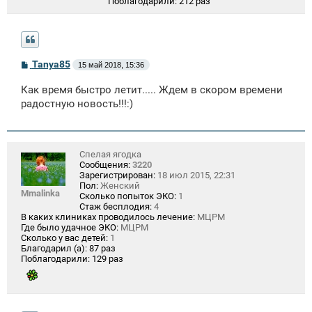
Поблагодарили:
212 раз
С
Tanya85
15 май 2018, 15:36
о
о
Как время быстро летит..... Ждем в скором времени
б
щ
радостную новость!!!:)
е
н
и
е
Спелая ягодка
Сообщения:
3220
Зарегистрирован:
18 июл 2015, 22:31
Пол:
Женский
Mmalinka
Сколько попыток ЭКО:
1
Стаж бесплодия:
4
В каких клиниках проводилось лечение:
МЦРМ
Где было удачное ЭКО:
МЦРМ
Сколько у вас детей:
1
Благодарил (а):
87 раз
Поблагодарили:
129 раз