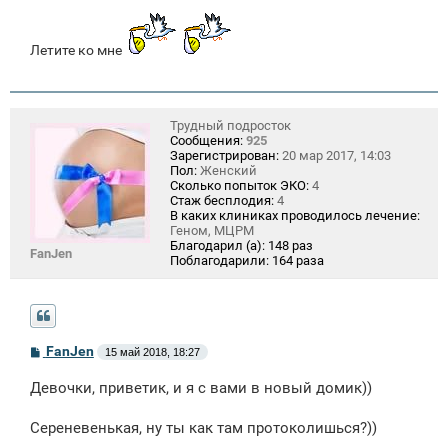
Летите ко мне
Трудный подросток
Сообщения:
925
Зарегистрирован:
20 мар 2017, 14:03
Пол:
Женский
Сколько попыток ЭКО:
4
Стаж бесплодия:
4
В каких клиниках проводилось лечение:
Геном, МЦРМ
Благодарил (а):
148 раз
FanJen
Поблагодарили:
164 раза
С
FanJen
15 май 2018, 18:27
о
о
Девочки, приветик, и я с вами в новый домик))
б
щ
е
Сереневенькая, ну ты как там протоколишься?))
н
и