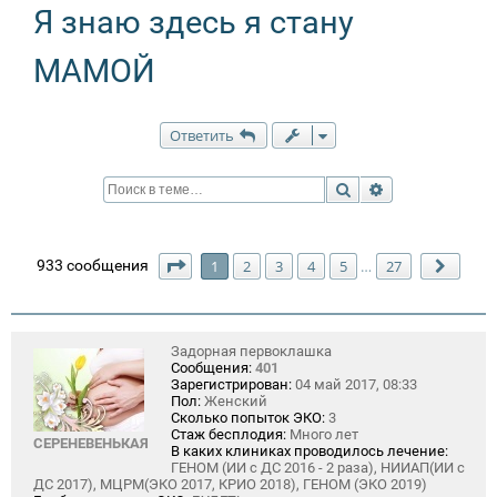
Я знаю здесь я стану
МАМОЙ
Ответить
Поиск
Расширенный п
Страница
1
из
27
933 сообщения
1
2
3
4
5
27
…
След.
Задорная первоклашка
Сообщения:
401
Зарегистрирован:
04 май 2017, 08:33
Пол:
Женский
Сколько попыток ЭКО:
3
Стаж бесплодия:
Много лет
СЕРЕНЕВЕНЬКАЯ
В каких клиниках проводилось лечение:
ГЕНОМ (ИИ с ДС 2016 - 2 раза), НИИАП(ИИ с
ДС 2017), МЦРМ(ЭКО 2017, КРИО 2018), ГЕНОМ (ЭКО 2019)