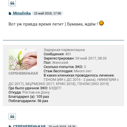
С
Mmalinka
15 май 2018, 17:06
о
о
Вот уж правда время летит ) Бумама, ждём !
б
щ
е
н
и
е
Задорная первоклашка
Сообщения:
401
Зарегистрирован:
04 май 2017, 08:33
Пол:
Женский
Сколько попыток ЭКО:
3
Стаж бесплодия:
Много лет
СЕРЕНЕВЕНЬКАЯ
В каких клиниках проводилось лечение:
ГЕНОМ (ИИ с ДС 2016 - 2 раза), НИИАП(ИИ с
ДС 2017), МЦРМ(ЭКО 2017, КРИО 2018), ГЕНОМ (ЭКО 2019)
Где было удачное ЭКО:
БУДЕТ!
Откуда:
Ростов-на-Дону
Благодарил (а):
105 раз
Поблагодарили:
56 раз
С
СЕРЕНЕВЕНЬКАЯ
15 май 2018, 18:26