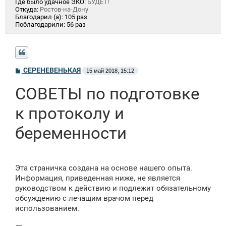
Где было удачное ЭКО:
БУДЕТ!
Откуда:
Ростов-на-Дону
Благодарил (а):
105 раз
Поблагодарили:
56 раз
С
СЕРЕНЕВЕНЬКАЯ
15 май 2018, 15:12
о
о
СОВЕТЫ по подготовке
б
щ
е
к протоколу и
н
и
е
беременности
Эта страничка создана на основе нашего опыта.
Информация, приведенная ниже, не является
руководством к действию и подлежит обязательному
обсуждению с лечащим врачом перед
использованием.