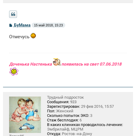
С
БуМама
15 май 2018, 15:23
о
о
Отмечусь
б
щ
е
н
и
е
Доченька Настенька
появилась на свет 07.06.2018
Трудный подросток
Сообщения:
923
Зарегистрирован:
29 фев 2016, 15:57
Пол:
Женский
Сколько попыток ЭКО:
3
Стаж бесплодия:
6
В каких клиниках проводилось лечение:
Эмбрилайф, МЦРМ
Откуда:
Ростов -на-Дону