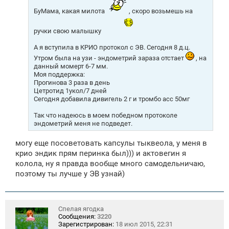
БуМама, какая милота
, скоро возьмешь на
ручки свою малышку
А я вступила в КРИО протокол с ЭВ. Сегодня 8 д.ц.
Утром была на узи - эндометрий зараза отстает
, на
данный момерт 6-7 мм.
Моя поддержка:
Прогинова 3 раза в день
Цетротид 1укол/7 дней
Сегодня добавила дивигель 2 г и тромбо асс 50мг
Так что надеюсь в моем победном протоколе
эндометрий меня не подведет.
могу еще посоветовать капсулы тыквеола, у меня в
крио эндик прям перинка был))) и актовегин я
колола, ну я правда вообще много самодельничаю,
поэтому ты лучше у ЭВ узнай)
Спелая ягодка
Сообщения:
3220
Зарегистрирован:
18 июл 2015, 22:31