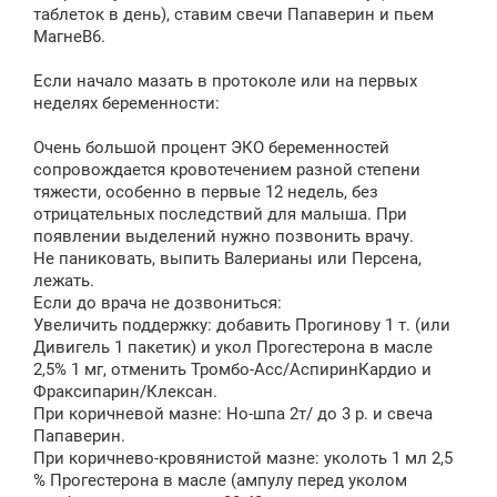
таблеток в день), ставим свечи Папаверин и пьем
МагнеB6.
Если начало мазать в протоколе или на первых
неделях беременности:
Очень большой процент ЭКО беременностей
сопровождается кровотечением разной степени
тяжести, особенно в первые 12 недель, без
отрицательных последствий для малыша. При
появлении выделений нужно позвонить врачу.
Не паниковать, выпить Валерианы или Персена,
лежать.
Если до врача не дозвониться:
Увеличить поддержку: добавить Прогинову 1 т. (или
Дивигель 1 пакетик) и укол Прогестерона в масле
2,5% 1 мг, отменить Тромбо-Асс/АспиринКардио и
Фраксипарин/Клексан.
При коричневой мазне: Но-шпа 2т/ до 3 р. и свеча
Папаверин.
При коричнево-кровянистой мазне: уколоть 1 мл 2,5
% Прогестерона в масле (ампулу перед уколом