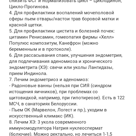
снизить ФСГ и нормализовать цикл – Циклодинон,
Цикло-Прогинова.
4. Для профилактики воспалений мочеполовой
сферы пьем отвары/настои трав боровой матки и
красной щетки.
5. Для профилактики цистита и болезней почек:
цитамин Ренисамин, гомеопатия фирмы «Хелл»
Популюс композитум, Канефрон (можно
беременным и в протоколе).
6. Для рассасывания спаек, улучшения эндометрия,
для подлечивания аденомиоза и хронического
эндометрита (ХЭ): свечи или уколы Лангидазы,
прием Индинола.
7. Лечим эндометриоз и аденомиоз:​
- Радоновые ванны (нельзя при СИЯ (синдром
истощения яичников), при проблемах со
щитовидкой, например, при гипотиреозе). Есть в 122
МСЧ, в санаториях Белоруссии.
- Пьем ОК (Марвелон, Логест и пр.), уходим в
искусственный климакс (ИК).
8. Лечим ХЭ: 3 укола современного
иммуномодулятора Натрия нуклеоспермат
(болючие). Можно ректально, но лечиться 1-1,5