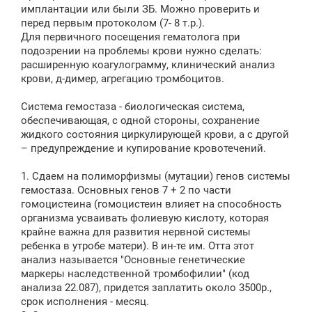
имплантации или были ЗБ. Можно проверить и
перед первым протоколом (7- 8 т.р.).
Для первичного посещения гематолога при
подозрении на проблемы крови нужно сделать:
расширенную коагулограмму, клинический анализ
крови, д-димер, агрегацию тромбоцитов.
Система гемостаза - биологическая система,
обеспечивающая, с одной стороны, сохранение
жидкого состояния циркулирующей крови, а с другой
– предупреждение и купирование кровотечений.
1. Сдаем на полиморфизмы (мутации) генов системы
гемостаза. Основных генов 7 + 2 по части
гомоцистеина (гомоцистеин влияет на способность
организма усваивать фолиевую кислоту, которая
крайне важна для развития нервной системы
ребенка в утробе матери). В ин-те им. Отта этот
анализ называется "Основные генетические
маркеры наследственной тромбофилии" (код
анализа 22.087), придется заплатить около 3500р.,
срок исполнения - месяц.