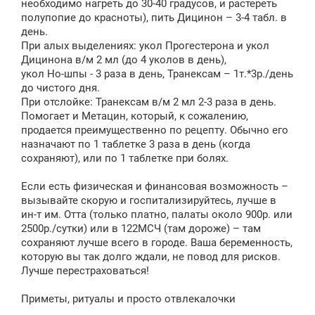
необходимо нагреть до 30-40 градусов, и растереть
полупопие до красноты), пить Дицинон – 3-4 табл. в
день.
При алых выделениях: укол Прогестерона и укол
Дицинона в/м 2 мл (до 4 уколов в день),
укол Но-шпы - 3 раза в день, Транексам – 1т.*3р./день
до чистого дня.
При отслойке: Транексам в/м 2 мл 2-3 раза в день.
Помогает и Метацин, который, к сожалению,
продается преимущественно по рецепту. Обычно его
назначают по 1 таблетке 3 раза в день (когда
сохраняют), или по 1 таблетке при болях.
Если есть физическая и финансовая возможность –
вызывайте скорую и госпитализируйтесь, лучше в
ин-т им. Отта (только платно, палаты около 900р. или
2500р./сутки) или в 122МСЧ (там дороже) – там
сохраняют лучше всего в городе. Ваша беременность,
которую вы так долго ждали, не повод для рисков.
Лучше перестраховаться!
Приметы, ритуалы и просто отвлекалочки