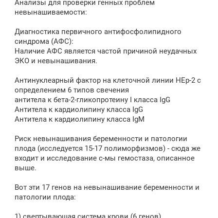
Анализы для проверки генных проблем
невынашиваемости:
Диагностика первичного антифосфолипидного
синдрома (АФС):
Наличие АФС является частой причиной неудачных
ЭКО и невынашивания.
Антинуклеарный фактор на клеточной линии HЕp-2 с
определением 6 типов свечения
антитела к бета-2-гликопротеину I класса IgG
Антитела к кардиолипину класса IgG
Антитела к кардиолипину класса IgM
Риск невынашивания беременности и патологии
плода (исследуется 15-17 полиморфизмов) - сюда же
входит и исследование с-мы гемостаза, описанное
выше.
Вот эти 17 генов на невынашивание беременности и
патологии плода:
1) свертывающая система крови (6 генов)