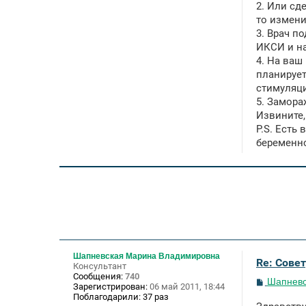
2. Или сд
то измен
3. Врач п
ИКСИ и на
4. На ваш
планирует
стимуляци
5. Замора
Извините,
P.S. Есть
беременно
Шапневская Марина Владимировна
Re: Сове
Консультант
Сообщения:
740
С
Шапневс
Зарегистрирован:
06 май 2011, 18:44
о
Поблагодарили:
37 раз
о