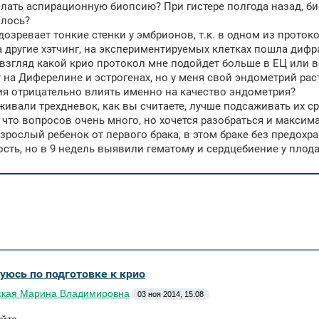
елать аспирационную биопсию? При гистере полгода назад, б
илось?
одозревает тонкие стенки у эмбрионов, т.к. в одном из прото
 другие хэтчинг, на экспериментируемых клетках пошла дифр
 взгляд какой крио протокол мне подойдет больше в ЕЦ или 
 на Диферелине и эстрогенах, но у меня свой эндометрий раст
я отрицательно влиять именно на качество эндометрия?
живали трехдневок, как вы считаете, лучше подсаживать их с
 что вопросов очень много, но хочется разобраться и максим
 взрослый ребенок от первого брака, в этом браке без предохр
сть, но в 9 недель выявили гематому и сердцебиение у плод
туюсь по подготовке к крио
кая Марина Владимировна
03 ноя 2014, 15:08