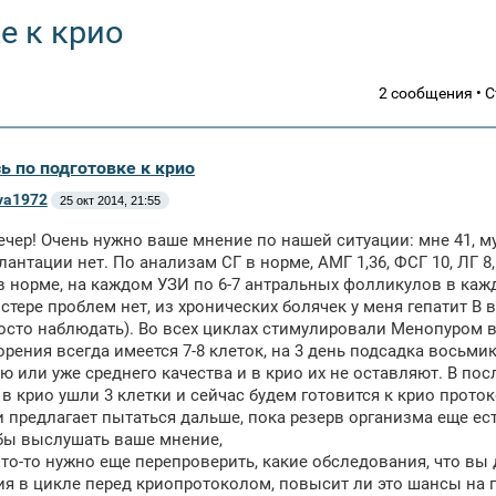
е к крио
2 сообщения • 
ь по подготовке к крио
va1972
25 окт 2014, 21:55
чер! Очень нужно ваше мнение по нашей ситуации: мне 41, м
лантации нет. По анализам СГ в норме, АМГ 1,36, ФСГ 10, ЛГ 
в норме, на каждом УЗИ по 6-7 антральных фолликулов в кажд
стере проблем нет, из хронических болячек у меня гепатит В
осто наблюдать). Во всех циклах стимулировали Менопуром в
рения всегда имеется 7-8 клеток, на 3 день подсадка восьм
ю или уже среднего качества и в крио их не оставляют. В п
 в крио ушли 3 клетки и сейчас будем готовится к крио прото
и предлагает пытаться дальше, пока резерв организма еще е
бы выслушать ваше мнение,
что-то нужно еще перепроверить, какие обследования, что в
я в цикле перед криопротоколом, повысит ли это шансы на 