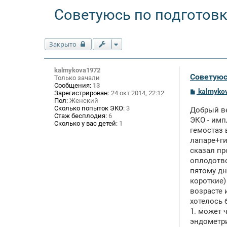
Советуюсь по подготовк
Закрыто
kalmykova1972
Советуюс
Только зачали
Сообщения:
13
С
kalmyko
Зарегистрирован:
24 окт 2014, 22:12
о
Пол:
Женский
о
Сколько попыток ЭКО:
3
Добрый ве
б
Стаж бесплодия:
6
щ
ЭКО - имп
Сколько у вас детей:
1
е
гемостаз 
н
лапаре+ги
и
е
сказал пр
оплодотво
пятому дн
короткие)
возрасте 
хотелось 
1. может 
эндометри