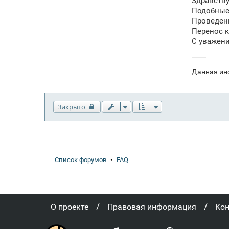
Здравству
б
щ
Подобные 
е
Проведени
н
Перенос 
и
е
С уважени
Данная ин
Закрыто
Список форумов
•
FAQ
/
/
О проекте
Правовая информация
Ко