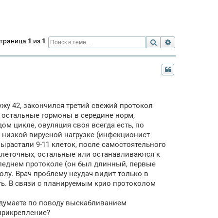
Страница
1
из
1
Поиск
Расширенный 
ужу 42, закончился третий свежий протокол
8, остальные гормоны в середине норм,
ом цикле, овуляция своя всегда есть, по
 в низкой вирусной нагрузке (инфекционист
ырастали 9-11 клеток, после самостоятельного
иклеточных, остальные или останавливаются к
оследнем протоколе (он был длинный, первые
колу. Врач проблему неудач видит только в
сть. В связи с планируемым крио протоколом
ы думаете по поводу выскабливанием
прикрепление?