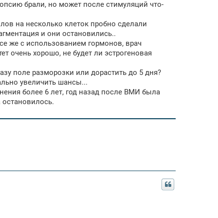
иопсию брали, но может после стимуляций что-
колов на несколько клеток пробно сделали
агментация и они остановились..
все же с использованием гормонов, врач
ет очень хорошо, не будет ли эстрогеновая
разу поле разморозки или дорастить до 5 дня?
ально увеличить шансы...
анения более 6 лет, год назад после ВМИ была
а остановилось.