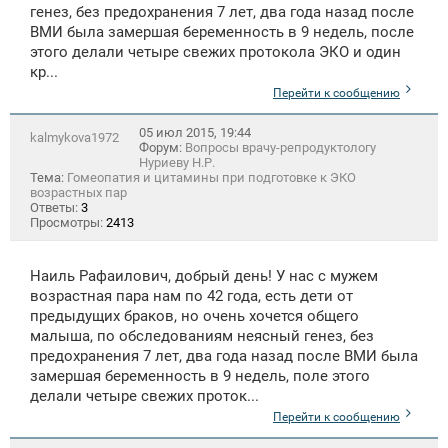
генез, без предохранения 7 лет, два года назад после
ВМИ была замершая беременность в 9 недель, после
этого делали четыре свежих протокола ЭКО и один
кр...
Перейти к сообщению
05 июл 2015, 19:44
kalmykova1972
Форум:
Вопросы врачу-репродуктологу
Нуриеву Н.Р.
Тема:
Гомеопатия и цитамины при подготовке к ЭКО
возрастных пар
Ответы:
3
Просмотры:
2413
Наиль Рафаилович, добрый день! У нас с мужем
возрастная пара нам по 42 года, есть дети от
предыдущих браков, но очень хочется общего
малыша, по обследованиям неясный генез, без
предохранения 7 лет, два года назад после ВМИ была
замершая беременность в 9 недель, поле этого
делали четыре свежих проток...
Перейти к сообщению