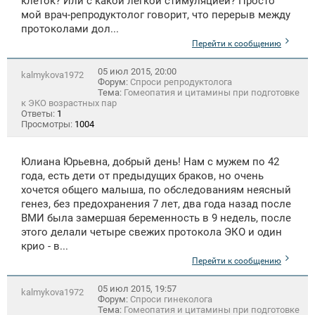
клеток? Или с какой легкой стимуляцией? Просто
мой врач-репродуктолог говорит, что перерыв между
протоколами дол...
Перейти к сообщению
05 июл 2015, 20:00
kalmykova1972
Форум:
Спроси репродуктолога
Тема:
Гомеопатия и цитамины при подготовке
к ЭКО возрастных пар
Ответы:
1
Просмотры:
1004
Юлиана Юрьевна, добрый день! Нам с мужем по 42
года, есть дети от предыдущих браков, но очень
хочется общего малыша, по обследованиям неясный
генез, без предохранения 7 лет, два года назад после
ВМИ была замершая беременность в 9 недель, после
этого делали четыре свежих протокола ЭКО и один
крио - в...
Перейти к сообщению
05 июл 2015, 19:57
kalmykova1972
Форум:
Спроси гинеколога
Тема:
Гомеопатия и цитамины при подготовке