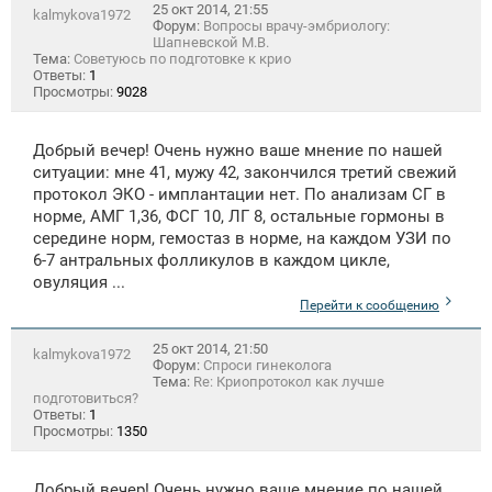
25 окт 2014, 21:55
kalmykova1972
Форум:
Вопросы врачу-эмбриологу:
Шапневской М.В.
Тема:
Советуюсь по подготовке к крио
Ответы:
1
Просмотры:
9028
Добрый вечер! Очень нужно ваше мнение по нашей
ситуации: мне 41, мужу 42, закончился третий свежий
протокол ЭКО - имплантации нет. По анализам СГ в
норме, АМГ 1,36, ФСГ 10, ЛГ 8, остальные гормоны в
середине норм, гемостаз в норме, на каждом УЗИ по
6-7 антральных фолликулов в каждом цикле,
овуляция ...
Перейти к сообщению
25 окт 2014, 21:50
kalmykova1972
Форум:
Спроси гинеколога
Тема:
Re: Криопротокол как лучше
подготовиться?
Ответы:
1
Просмотры:
1350
Добрый вечер! Очень нужно ваше мнение по нашей