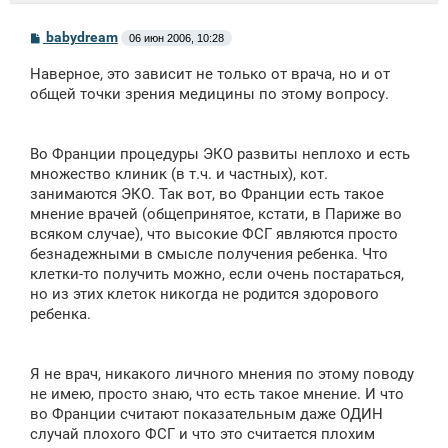
С
babydream
06 июн 2006, 10:28
о
о
Наверное, это зависит не только от врача, но и от
б
щ
общей точки зрения медицины по этому вопросу.
е
н
и
е
Во Франции процедуры ЭКО развиты неплохо и есть
множество клиник (в т.ч. и частных), кот.
занимаются ЭКО. Так вот, во Франции есть такое
мнение врачей (общепринятое, кстати, в Париже во
всяком случае), что высокие ФСГ являются просто
безнадежными в смысле получения ребенка. Что
клетки-то получить можно, если очень постараться,
но из этих клеток никогда не родится здорового
ребенка.
Я не врач, никакого личного мнения по этому поводу
не имею, просто знаю, что есть такое мнение. И что
во Франции считают показательным даже ОДИН
случай плохого ФСГ и что это считается плохим