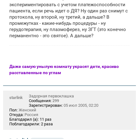
щ
экспериментировать с учетом платежоспособности
е
пациента, если речь идет о ДЯ? Ну один раз снимут с
н
протокола, ну второй, ну третий, а дальше? В
и
е
промежутках - какие-нибудь процедуры - ну
герудотерапия, ну плазмоферез, ну ЗГТ (это конечно
перманентно - это святое). А дальше?
Даже самую унылую комнату украсят дети, красиво
расставленные по углам
Задорная первоклашка
starlink
Сообщения:
299
Зарегистрирован:
05 июл 2005, 02:20
Пол:
Женский
Откуда:
Россия
Благодарил (а):
11 раз
Поблагодарили:
2 раза