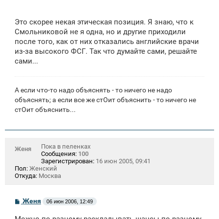
Это скорее некая этическая позиция. Я знаю, что к
Смольниковой не я одна, но и другие приходили
после того, как от них отказались английские врачи
из-за высокого ФСГ. Так что думайте сами, решайте
сами...
А если что-то надо объяснять - то ничего не надо
объяснять; а если все же стОит объяснить - то ничего не
стОит объяснить...
Пока в пеленках
Женя
Сообщения:
100
Зарегистрирован:
16 июн 2005, 09:41
Пол:
Женский
Откуда:
Москва
С
Женя
06 июн 2006, 12:49
о
о
Можно по-разному раскладывать шансы по-разному