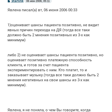
С
starlink
06 июн 2006, 05:11
о
о
Явлена писал(а) вт, 06 июня 2006 00:33
б
щ
е
н
1)оценивает шансы пациента позитивно, не видит
и
е
явных причин перехода на ДЯ (тогда все таки
должно быть 2 мнения позитивных из 3-х как
минимум)
либо 2) не оценивает шансы пациента позитивно, но
оценивает позитивно платежную способность
клиента, и готов за счет пациента
экспериментировать с ним. Кто платит, то и
заказывает музыку.(тогда все таки должно быть 2
мнения негативных на свои шансы из 3-х как
минимум).
Явлена, я не поняла, о чем Вы говорите, когда