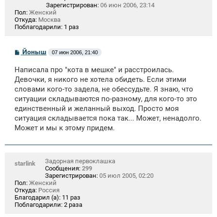
Зарегистрирован:
06 июн 2006, 23:14
Пол:
Женский
Откуда:
Москва
Поблагодарили:
1 раз
С
Йоныш
07 июн 2006, 21:40
о
о
Написала про "кота в мешке" и расстроилась.
б
щ
Девочки, я никого не хотела обидеть. Если этими
е
словами кого-то задела, не обессудьте. Я знаю, что
н
ситуации складываются по-разному, для кого-то это
и
е
единственный и желанный выход. Просто моя
ситуация складывается пока так... Может, ненадолго.
Может и мы к этому придем.
Задорная первоклашка
starlink
Сообщения:
299
Зарегистрирован:
05 июл 2005, 02:20
Пол:
Женский
Откуда:
Россия
Благодарил (а):
11 раз
Поблагодарили:
2 раза