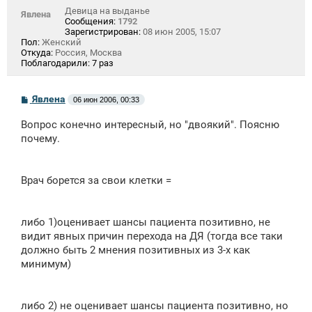
Девица на выданье
Явлена
Сообщения:
1792
Зарегистрирован:
08 июн 2005, 15:07
Пол:
Женский
Откуда:
Россия, Москва
Поблагодарили:
7 раз
С
Явлена
06 июн 2006, 00:33
о
о
Вопрос конечно интересный, но "двоякий". Поясню
б
щ
почему.
е
н
и
е
Врач борется за свои клетки =
либо 1)оценивает шансы пациента позитивно, не
видит явных причин перехода на ДЯ (тогда все таки
должно быть 2 мнения позитивных из 3-х как
минимум)
либо 2) не оценивает шансы пациента позитивно, но