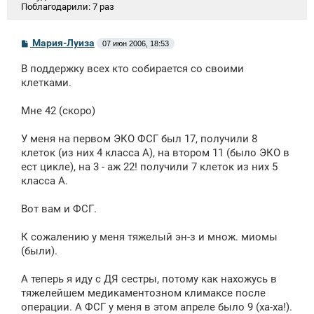
Поблагодарили:
7 раз
С
Мария-Луиза
07 июн 2006, 18:53
о
о
В поддержку всех кто собирается со своими
б
щ
клетками.
е
н
Мне 42 (скоро)
и
е
У меня на первом ЭКО ФСГ был 17, получили 8
клеток (из них 4 класса А), на втором 11 (было ЭКО в
ест цикле), на 3 - аж 22! получили 7 клеток из них 5
класса А.
Вот вам и ФСГ.
К сожалению у меня тяжелый эн-з и множ. миомы
(были).
А теперь я иду с ДЯ сестры, потому как нахожусь в
тяжелейшем медикаментозном климаксе после
операции. А ФСГ у меня в этом апреле было 9 (ха-ха!).