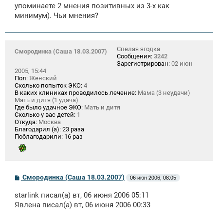
упоминаете 2 мнения позитивных из 3-х как
минимум). Чьи мнения?
Спелая ягодка
Смородинка (Саша 18.03.2007)
Сообщения:
3242
Зарегистрирован:
02 июн
2005, 15:44
Пол:
Женский
Сколько попыток ЭКО:
4
В каких клиниках проводилось лечение:
Мама (3 неудачи)
Мать и дитя (1 удача)
Где было удачное ЭКО:
Мать и дитя
Сколько у вас детей:
1
Откуда:
Москва
Благодарил (а):
23 раза
Поблагодарили:
16 раз
С
Смородинка (Саша 18.03.2007)
06 июн 2006, 08:05
о
о
starlink писал(а) вт, 06 июня 2006 05:11
б
щ
Явлена писал(а) вт, 06 июня 2006 00:33
е
н