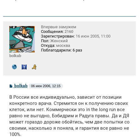
щ
е
н
и
е
Впервые замужем
Сообщения:
2160
Зарегистрирован:
16 июн 2005, 11:00
Пол:
Женский
Откуда:
москва
Поблагодарили:
6 раз
bolkab
С
bolkab
06 июн 2006, 12:15
о
о
В России все индивидуально, зависит от позиции
б
щ
конкретного врача. Стремится он к получению своих
е
клеток, или нет. Коммерчески это in the long run все
н
равно не выгодно, Бэбидрим и Радуга правы. Да и ДЯ
и
е
может гораздо дороже обойтись, чем две попытки со
своими, насколько я поняла, и гарантия все равно не
100%.