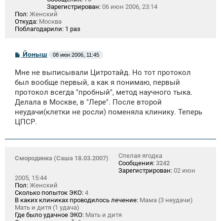
Зарегистрирован:
06 июн 2006, 23:14
Пол:
Женский
Откуда:
Москва
Поблагодарили:
1 раз
С
Йоныш
08 июн 2006, 11:45
о
о
Мне не выписывали Цитротайд. Но тот протокол
б
щ
был вообще первый, а как я понимаю, первый
е
протокол всегда "пробный", метод научного тыка.
н
Делала в Москве, в "Лере". После второй
и
е
неудачи(клетки не росли) поменяла клинику. Теперь
ЦПСР.
Спелая ягодка
Смородинка (Саша 18.03.2007)
Сообщения:
3242
Зарегистрирован:
02 июн
2005, 15:44
Пол:
Женский
Сколько попыток ЭКО:
4
В каких клиниках проводилось лечение:
Мама (3 неудачи)
Мать и дитя (1 удача)
Где было удачное ЭКО:
Мать и дитя