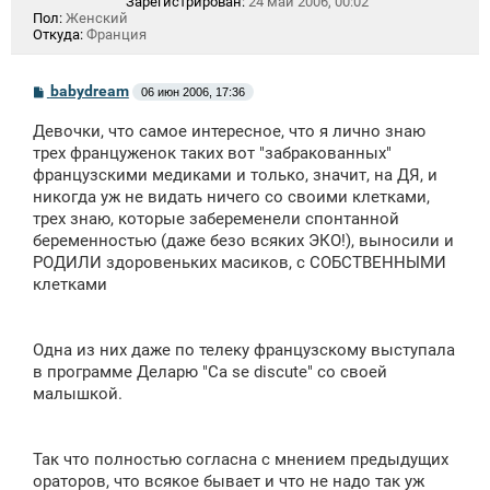
Зарегистрирован:
24 май 2006, 00:02
Пол:
Женский
Откуда:
Франция
С
babydream
06 июн 2006, 17:36
о
о
Девочки, что самое интересное, что я лично знаю
б
щ
трех француженок таких вот "забракованных"
е
французскими медиками и только, значит, на ДЯ, и
н
никогда уж не видать ничего со своими клетками,
и
е
трех знаю, которые забеременели спонтанной
беременностью (даже безо всяких ЭКО!), выносили и
РОДИЛИ здоровеньких масиков, с СОБСТВЕННЫМИ
клетками
Одна из них даже по телеку французскому выступала
в программе Деларю "Ca se discute" со своей
малышкой.
Так что полностью согласна с мнением предыдущих
ораторов, что всякое бывает и что не надо так уж