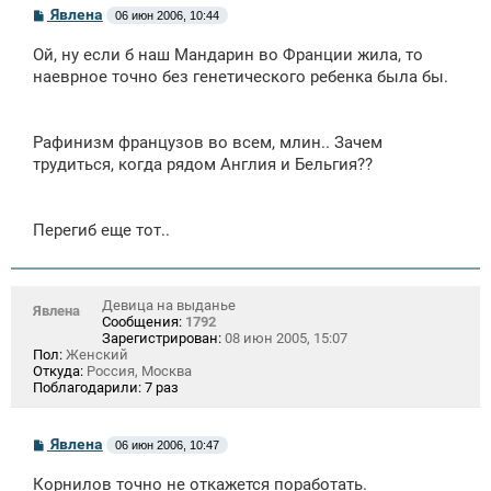
С
Явлена
06 июн 2006, 10:44
о
о
Ой, ну если б наш Мандарин во Франции жила, то
б
щ
наеврное точно без генетического ребенка была бы.
е
н
и
е
Рафинизм французов во всем, млин.. Зачем
трудиться, когда рядом Англия и Бельгия??
Перегиб еще тот..
Девица на выданье
Явлена
Сообщения:
1792
Зарегистрирован:
08 июн 2005, 15:07
Пол:
Женский
Откуда:
Россия, Москва
Поблагодарили:
7 раз
С
Явлена
06 июн 2006, 10:47
о
о
Корнилов точно не откажется поработать.
б