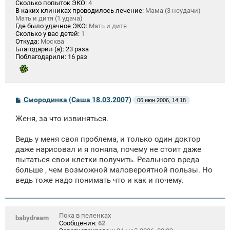
Сколько попыток ЭКО:
4
В каких клиниках проводилось лечение:
Мама (3 неудачи)
Мать и дитя (1 удача)
Где было удачное ЭКО:
Мать и дитя
Сколько у вас детей:
1
Откуда:
Москва
Благодарил (а):
23 раза
Поблагодарили:
16 раз
С
Смородинка (Саша 18.03.2007)
06 июн 2006, 14:18
о
о
Женя, за что извиняться.
б
щ
е
Ведь у меня своя проблема, и только один доктор
н
даже нарисовал и я поняла, почему не стоит даже
и
е
пытаться свои клетки получить. Реального вреда
больше , чем возможной маловероятной пользы. Но
ведь тоже надо понимать что и как и почему.
Пока в пеленках
babydream
Сообщения:
62