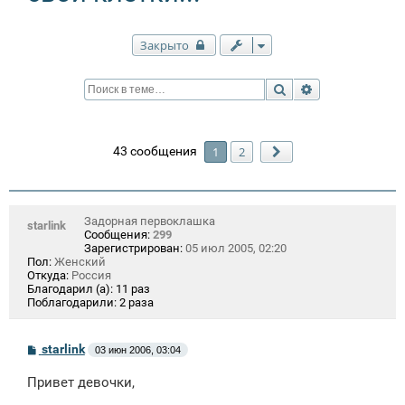
Закрыто
Поиск
Расширенный п
43 сообщения
1
2
След.
Задорная первоклашка
starlink
Сообщения:
299
Зарегистрирован:
05 июл 2005, 02:20
Пол:
Женский
Откуда:
Россия
Благодарил (а):
11 раз
Поблагодарили:
2 раза
С
starlink
03 июн 2006, 03:04
о
о
Привет девочки,
б
щ