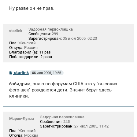
Ну разве он не прав..
Задорная первоклашка
starlink
Сообщения:
299
Зарегистрирован:
05 июл 2005, 02:20
Пол:
Женский
Откуда:
Россия
Благодарил (а):
11 раз
Поблагодарили:
2 раза
С
starlink
06 июн 2006, 19:55
о
о
бэбидрим, знаю по форумам США что у "высоких
б
щ
фсгэ-шек" рождаются дети. Значит берут здесь
е
клиники.
н
и
е
Задорная первоклашка
Мария-Луиза
Сообщения:
245
Зарегистрирован:
27 июл 2005, 11:42
Пол:
Женский
Откуда:
Москва