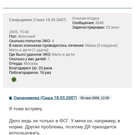
Спелая ягодка
Смородинка (Саша 18.03.2007)
Сообщения:
3242
Зарегистрирован:
02 июн
2005, 15:44
Пол:
Женский
Сколько попыток ЭКО:
4
В каких клиниках проводилось лечение:
Мама (3 неудачи)
Мать и дитя (1 удача)
Где было удачное ЭКО:
Мать и дитя
Сколько у вас детей:
1
Откуда:
Москва
Благодарил (а):
23 раза
Поблагодарили:
16 раз
С
Смородинка (Саша 18.03.2007)
06 июн 2006, 12:55
о
о
Я тоже встряну.
б
щ
е
Дело ведь не только в ФСГ. У меня он, например, в
н
норме. Другие проблемы, поэтому ДЯ приходится
и
е
использовать.