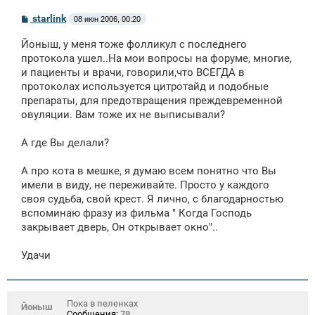
С
starlink
08 июн 2006, 00:20
о
о
Йоныш, у меня тоже фолликул с последнего
б
щ
протокола ушел..На мои вопросы на форуме, многие,
е
и пациенты и врачи, говорили,что ВСЕГДА в
н
протоколах используется цитротайд и подобные
и
е
препараты, для предотвращения преждевременной
овуляции. Вам тоже их не выписывали?
А где Вы делали?
А про кота в мешке, я думаю всем понятно что Вы
имели в виду, не переживайте. Просто у каждого
своя судьба, свой крест. Я лично, с благодарностью
вспоминаю фразу из фильма " Когда Господь
закрывает дверь, Он открывает окно"..
Удачи
Пока в пеленках
Йоныш
Сообщения:
78