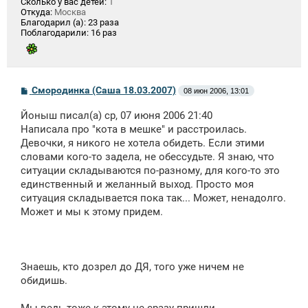
Сколько у вас детей:
1
Откуда:
Москва
Благодарил (а):
23 раза
Поблагодарили:
16 раз
С
Смородинка (Саша 18.03.2007)
08 июн 2006, 13:01
о
о
Йоныш писал(а) ср, 07 июня 2006 21:40
б
щ
Написала про "кота в мешке" и расстроилась.
е
Девочки, я никого не хотела обидеть. Если этими
н
словами кого-то задела, не обессудьте. Я знаю, что
и
е
ситуации складываются по-разному, для кого-то это
единственный и желанный выход. Просто моя
ситуация складывается пока так... Может, ненадолго.
Может и мы к этому придем.
Знаешь, кто дозрел до ДЯ, того уже ничем не
обидишь.