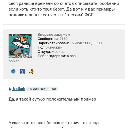
себя раньше времени со счетов списывать, особенно
если хоть кто-то тебя берет. Да вот и у вас примеры
положительные есть, с т.н. "плохим" ФСГ.
Впервые замужем
Сообщения:
2160
Зарегистрирован:
16 июн 2005, 11:00
Пол:
Женский
Откуда:
москва
Поблагодарили:
6 раз
bolkab
С
bolkab
06 июн 2006, 19:00
о
о
Да, я такой сугубо положительный пример
б
щ
е
н
и
е
А если что-то надо объяснять - то ничего не надо