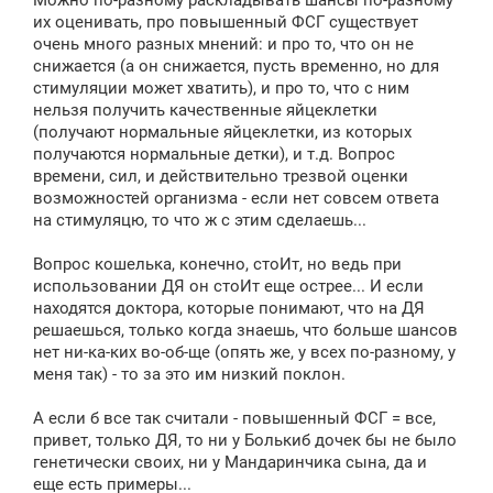
б
щ
их оценивать, про повышенный ФСГ существует
е
очень много разных мнений: и про то, что он не
н
снижается (а он снижается, пусть временно, но для
и
е
стимуляции может хватить), и про то, что с ним
нельзя получить качественные яйцеклетки
(получают нормальные яйцеклетки, из которых
получаются нормальные детки), и т.д. Вопрос
времени, сил, и действительно трезвой оценки
возможностей организма - если нет совсем ответа
на стимуляцю, то что ж с этим сделаешь...
Вопрос кошелька, конечно, стоИт, но ведь при
использовании ДЯ он стоИт еще острее... И если
находятся доктора, которые понимают, что на ДЯ
решаешься, только когда знаешь, что больше шансов
нет ни-ка-ких во-об-ще (опять же, у всех по-разному, у
меня так) - то за это им низкий поклон.
А если б все так считали - повышенный ФСГ = все,
привет, только ДЯ, то ни у Болькиб дочек бы не было
генетически своих, ни у Мандаринчика сына, да и
еще есть примеры...