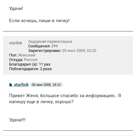
Удачи!
Если хочешь, пиши в личку!
Задорная первоклашка
starlink
Сообщения:
299
Зарегистрирован:
05 июл 2005, 02:20
Пол:
Женский
Откуда:
Россия
Благодарил (а):
11 раз
Поблагодарили:
2 раза
С
starlink
05 июн 2006, 19:12
о
о
Привет Женя, большое спасибо за информацию.. Я
б
щ
напишу еще в личку, хорошо?
е
н
и
е
Удачи!!!