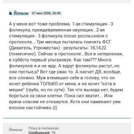
С
Йоныш
07 июн 2006, 20:40
о
о
А у меня вот тоже проблема. 1-ая стимуляция - 3
б
щ
фоликула, преждевременная овуляция...2-ая
е
стимуляция - 3 фоликула плохо росли,сняли с
н
протокола... Три месяца пыталась снизить ФСГ
и
е
(Дивигель, Утрожестан) - результаты: 18,14,22
(помесячно). Сейчас в протоколе...Вся в нетерпении,
в субботу первый ультразвук. Как там??? Много
фоликулов я и не жду. А вдруг фоликулы растут, но
они пустые,а? Вот где ужас то. А насчет ДЯ, вообще,
все сложно. Муж втемяшил себе в голову, что он
хочет ребенка ТОЛЬКО от меня, и не хочет "кота в
мешке" (грубо, но по сути). Так что выхода нет, будем
бороться за свои клетки. Пока сил хватит... Или
врачи совсем не откажутся. Хотя они намекают уже
вполне настойчиво.(((
Пока в пеленках
Йоныш
Сообщения:
78