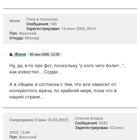
Пока в пеленках
Женя
Сообщения:
100
Зарегистрирован:
16 июн 2005, 09:41
Пол:
Женский
Откуда:
Москва
С
Женя
06 июн 2006, 13:39
о
о
Ну, да, я-то про фсг, поскольку "у кого чего болит...",
б
щ
как известно... Сорри...
е
н
А в общем, я согласна с тем, что все зависит от
и
е
конкрентого врача, по крайней мере, пока что в
нашей стране...
Спелая ягодка
Смородинка (Саша 18.03.2007)
Сообщения:
3242
Зарегистрирован:
02 июн
2005, 15:44
Пол:
Женский