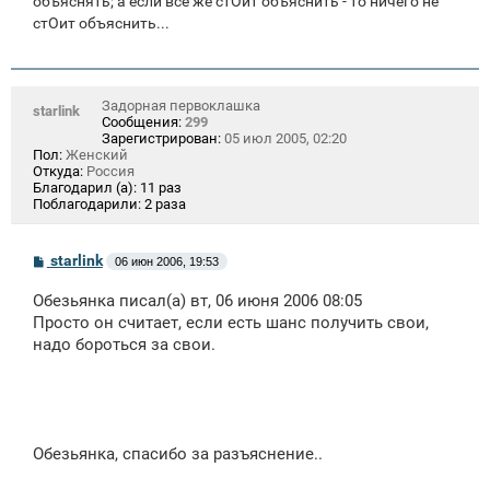
объяснять; а если все же стОит объяснить - то ничего не
стОит объяснить...
Задорная первоклашка
starlink
Сообщения:
299
Зарегистрирован:
05 июл 2005, 02:20
Пол:
Женский
Откуда:
Россия
Благодарил (а):
11 раз
Поблагодарили:
2 раза
С
starlink
06 июн 2006, 19:53
о
о
Обезьянка писал(а) вт, 06 июня 2006 08:05
б
щ
Просто он считает, если есть шанс получить свои,
е
надо бороться за свои.
н
и
е
Обезьянка, спасибо за разъяснение..