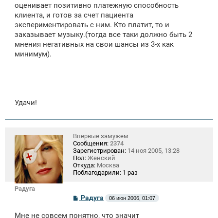
оценивает позитивно платежную способность
клиента, и готов за счет пациента
экспериментировать с ним. Кто платит, то и
заказывает музыку.(тогда все таки должно быть 2
мнения негативных на свои шансы из 3-х как
минимум).
Удачи!
Впервые замужем
Сообщения:
2374
Зарегистрирован:
14 ноя 2005, 13:28
Пол:
Женский
Откуда:
Москва
Поблагодарили:
1 раз
Радуга
С
Радуга
06 июн 2006, 01:07
о
о
Мне не совсем понятно, что значит
б