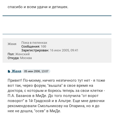
спасибо и всем удачи и детишек.
Пока в пеленках
Женя
Сообщения:
100
Зарегистрирован:
16 июн 2005, 09:41
Пол:
Женский
Откуда:
Москва
С
Женя
05 июн 2006, 13:07
о
о
Привет! По-моему, ничего неэтичного тут нет - я тоже
б
щ
вот так, через форум, "вышла" в свое время на
е
доктора, с которым и борюсь теперь за свои клетки -
н
П.А. Базанов в МиДе. До того получила "от ворот
и
е
поворот" в 1й Градской и в Альтре. Еще мне девочки
рекомендовали Смольникову на Опарина, но я до
нее не дошла, "осев" в МиДе.