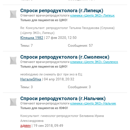
Спроси репродуктолога (г.Липецк)
Отвечают врачи-репродуктологи
клиники «Центр ЭКО» Липецк
Только для пациентов из ЦФО!
Re: Консультант: репродуктолог Татьяна Гвоздикова (Слукина)
(«Центр ЭКО», Липецк)
Юляшка 1982
| 27 фев 2020, 12:50
Темы:
7
Сообщения:
57
Спроси репродуктолога (г.Смоленск)
Отвечают врачи-репродуктологи
клиники «Центр ЭКО» Смоленск
Только для пациентов из ЦФО!
необходимо ли снижать фсг при эко в ЕЦ
НаталиSHка
| 04 апр 2018, 20:32
Темы:
3
Сообщения:
3
Спроси репродуктолога (г.Нальчик)
Отвечают врачи-репродуктологи
клиники «Центр ЭКО» Нальчик
Только для пациентов из ЮФО!
Консультант: гинеколог-репродуктолог Белавина Ирина
Александровна
админ
| 19 сен 2018, 09:49