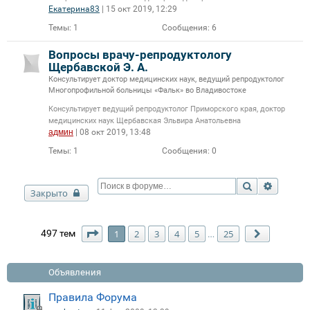
Екатерина83
| 15 окт 2019, 12:29
Темы:
1
Сообщения:
6
Вопросы врачу-репродуктологу
Щербавской Э. А.
Консультирует доктор медицинских наук, ведущий репродуктолог
Многопрофильной больницы «Фальк» во Владивостоке
Консультирует ведущий репродуктолог Приморского края, доктор
медицинских наук Щербавская Эльвира Анатольевна
админ
| 08 окт 2019, 13:48
Темы:
1
Сообщения:
0
Поиск
Расшир
Закрыто
Страница
1
из
25
497 тем
1
2
3
4
5
25
…
След.
Объявления
Правила Форума