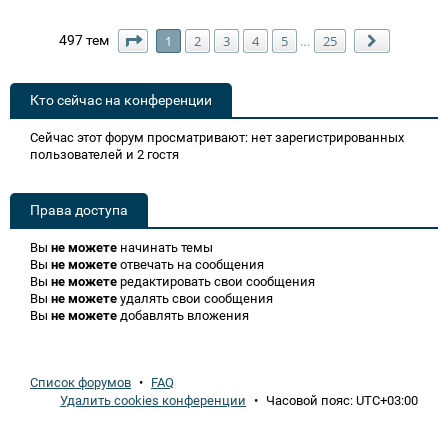
Страница
1
из
25
497 тем
1
2
3
4
5
25
…
След.
Кто сейчас на конференции
Сейчас этот форум просматривают: нет зарегистрированных
пользователей и 2 гостя
Права доступа
Вы
не можете
начинать темы
Вы
не можете
отвечать на сообщения
Вы
не можете
редактировать свои сообщения
Вы
не можете
удалять свои сообщения
Вы
не можете
добавлять вложения
Список форумов
•
FAQ
Удалить cookies конференции
•
Часовой пояс:
UTC+03:00