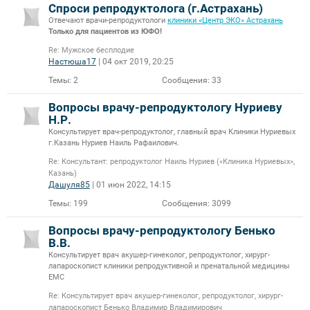
Спроси репродуктолога (г.Астрахань)
Отвечают врачи-репродуктологи
клиники «Центр ЭКО» Астрахань
Только для пациентов из ЮФО!
Re: Мужское бесплодие
Настюша17
| 04 окт 2019, 20:25
Темы:
2
Сообщения:
33
Вопросы врачу-репродуктологу Нуриеву
Н.Р.
Консультирует врач-репродуктолог, главный врач Клиники Нуриевых
г.Казань Нуриев Наиль Рафаилович.
Re: Консультант: репродуктолог Наиль Нуриев («Клиника Нуриевых»,
Казань)
Дашуля85
| 01 июн 2022, 14:15
Темы:
199
Сообщения:
3099
Вопросы врачу-репродуктологу Бенько
В.В.
Консультирует врач акушер-гинеколог, репродуктолог, хирург-
лапароскопист клиники репродуктивной и пренатальной медицины
ЕМС
Re: Консультирует врач акушер-гинеколог, репродуктолог, хирург-
лапароскопист Бенько Владимир Владимирович