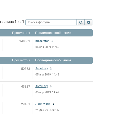
 Страница
1
из
1
Поиск
Расширенный 
Просмотры
Последнее сообщение
148801
moderator
04 ноя 2009, 23:46
Просмотры
Последнее сообщение
50363
AsterLory
05 апр 2019, 14:48
43827
AsterLory
05 апр 2019, 14:47
29181
Леля-Моля
24 дек 2018, 09:47