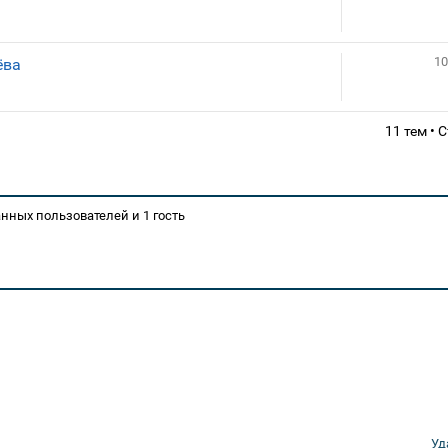
10
ёва
11 тем •
нных пользователей и 1 гость
Уд