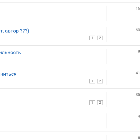
16
60
, автор ???)
1
2
9
ильность
41
ениться
1
2
35
1
2
4
6