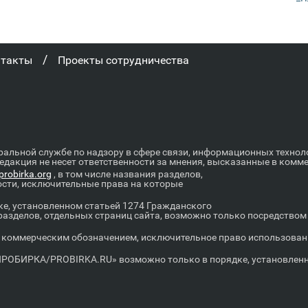
/
нтакты
Проекты сотрудничества
ральной службе по надзору в сфере связи, информационных техно
Редакция не несет ответственности за мнения, высказанные в комм
robirka.org
, в том числе названия разделов,
ости, исключительные права на которые
е, установленном статьей 1274 Гражданского
 разделов, отдельных страниц сайта, возможно только посредство
оммерческим обозначением, исключительное право использовани
РОБИРКА/PROBIRKA.RU» возможно только в порядке, установленно