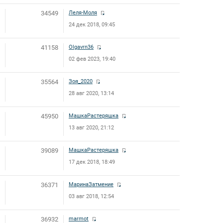
34549
Леля-Моля
24 дек 2018, 09:45
41158
Olgavrn36
02 фев 2023, 19:40
35564
Зоя_2020
28 авг 2020, 13:14
45950
МашкаРастеряшка
13 авг 2020, 21:12
39089
МашкаРастеряшка
17 дек 2018, 18:49
36371
МаринаЗатмение
03 авг 2018, 12:54
36932
marmot