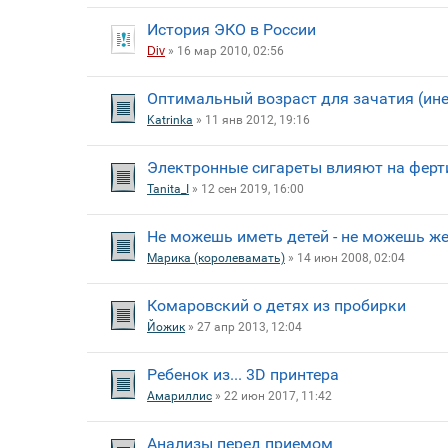
История ЭКО в России
Div
» 16 мар 2010, 02:56
Оптимальный возраст для зачатия (инет
Katrinka
» 11 янв 2012, 19:16
Электронные сигареты влияют на ферт
Tanita_I
» 12 сен 2019, 16:00
Не можешь иметь детей - не можешь ж
Марика (королевамать)
» 14 июн 2008, 02:04
Комаровский о детях из пробирки
Йожик
» 27 апр 2013, 12:04
Ребенок из... 3D принтера
Амариллис
» 22 июн 2017, 11:42
Анализы перед приемом