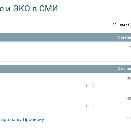
е и ЭКО в СМИ
11 тем •
Ответы
2
Ответы
36
1
2
43
1
2
11
 про нашу Пробирку