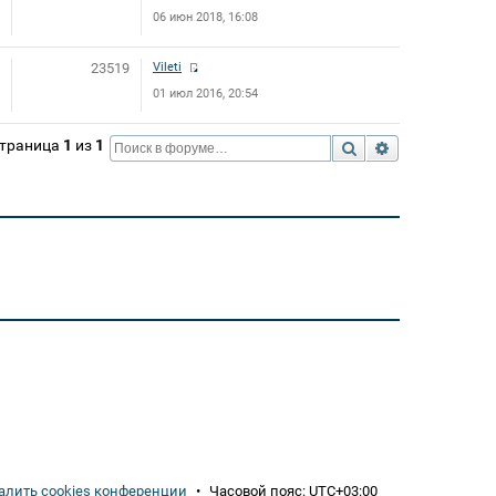
06 июн 2018, 16:08
23519
Vileti
01 июл 2016, 20:54
 Страница
1
из
1
Поиск
Расширенный 
алить cookies конференции
•
Часовой пояс:
UTC+03:00