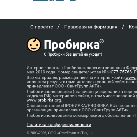
/
/
О проекте
Правовая информация
Ко
Интернет-портал «Пробирка» зарегистрирован в Феде
мая 2019 года. Номер свидетельства №
ФС77-75768
. 
Все материалы, размещенные на интернет-сайте
www.p
являются результатами интеллектуальной собственн
принадлежат ООО «СвитГрупп АйТи».
Любое использование (включая цитирование в порядк
кодекса РФ) материалов сайта, в том числе названий
www.probirka.org
.
Словосочетание «ПРОБИРКА/PROBIRKA.RU» является к
организации принадлежит ООО «СвитГрупп АйТи».
Любое использование коммерческого обозначения «П
Политика конфиденциальности
© 2003-2026, ООО «СвитГрупп АйТи»,
16+