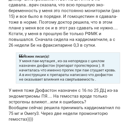
сдавала...врач сказала, что всю прошлую эко-
беременность у меня это постоянно мониторили (раз
15) и все было в порядке. И гомоцестиин я сдавала-
тоже в норме. Поэтому доктор решила, что в этом
плане у меня все ок и в этот раз сдавать не нужно....
Кстати, у меня в прошлую Бе только РФМК и
повышался. Сначала сидела на кардиомагниле, а с
26 недели Бе на фраксипарине 0,3 в сутки.
Йожик писал(а):
У меня паи-мутация , из-за непорядка с циклом
назначен дюфастон (препарат прогестерона ). Я
начиталась что именно прогик при паи сгущает кровь.
А в инструкции к препараты написано что дюфастон
не оказывает влияния на свертываемость .
У меня тоже Дюфастон назначен с 16 по 25 ДЦ из-за
эндометриомы ПЯ.... На гемостаз вроде только
эстрогены влияют...или я ошибаюсь?
Вообщем сейчас решила принимать кардиомагнил по
75 мг и Омегу3. Через две недели промониторю
гемостаз))))