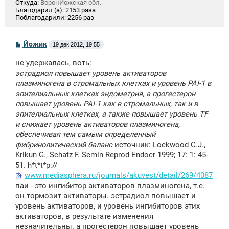
Откуда:
ВоронЙожская обл.
Благодарил (а):
2153 раза
Поблагодарили:
2256 раз
С
Йожик
19 дек 2012, 19:55
о
о
не удержалась, воть:
б
щ
эстрадиол повышает уровень активаторов
е
плазминогена в стромальных клетках и уровень PAI-1 в
н
эпителиальных клетках эндометрия, а прогестерон
и
е
повышает уровень PAI-1 как в стромальных, так и в
эпителиальных клетках, а также повышает уровень TF
и снижает уровень активаторов плазминогена,
обеспечивая тем самым определенный
фибринолитический баланс
источник: Lockwood C.J.,
Krikun G., Schatz F. Semin Reprod Endocr 1999; 17: 1: 45-
51. h*t*t*p://
www.mediasphera.ru/journals/akuvest/detail/269/4087
паи - это ингибитор активаторов плазминогена, т.е.
он тормозит активаторы. эстрадиол повышает и
уровень активаторов, и уровень ингибиторов этих
активаторов, в результате изменения
незначительны. а прогестерон повышает уровень