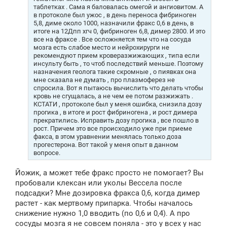
и
таблетках . Сама я баловалась омегой и ангиовитом. А
е
в протоколе был ужос , в день переноса фибриноген
5,8, диме около 1000, назначили фракс 0,6 в день, в
итоге на 12Дпп хгч 0, фибриноген 6,8, димер 2800. И это
все на фраксе . Все осложняется тем что на сосуда
мозга есть слабое место и нейрохирурги не
рекомендуют прием кроверазжижающих , типа если
инсульту быть , то чтоб последствий меньше. Поэтому
назначения геолога такие скромные , о пиявках она
мне сказала не думать , про плазмоферез не
спросила. Вот я пытаюсь вычислить что делать чтобы
кровь не сгущалась, а не чем ее потом разжижать .
КСТАТИ , протоколе был у меня ошибка, снизила дозу
прогика , в итоге и рост фибриногена , и рост димера
прекратились. Исправить дозу прогика , все пошло в
рост. Причем это все происходило уже при приеме
факса, в этом уравнении менялась только доза
прогестерона. Вот такой у меня опыт в данном
вопросе.
Йожик, а может тебе фракс просто не помогает? Вы
пробовали клексан или уколы Вессела после
подсадки? Мне дозировка фракса 0,6, когда димер
растет - как мертвому припарка. Чтобы началось
снижение нужно 1,0 вводить (по 0,6 и 0,4). А про
сосуды мозга я не совсем поняла - это у всех у нас