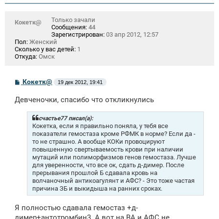
Только зачали
Кокетк@
Сообщения:
44
Зарегистрирован:
03 апр 2012, 12:57
Пол:
Женский
Сколько у вас детей:
1
Откуда:
Омск
С
Кокетк@
19 дек 2012, 19:41
о
о
Девченочки, спасибо что откликнулись
б
щ
е
счастье77 писал(а):
н
Кокетка, если я правильно поняла, у тебя все
и
показатели гемостаза кроме РФМК в норме? Если да -
е
то не страшно. А вообще КОКи провоцируют
повышенную свертываемость крови при наличии
мутаций или полиморфизмов генов гемостаза. Лучше
для уверенности, что все ок, сдать д-димер. После
прерывания прошлой Б сдавала кровь на
волчаночный антикоагулянт и АФС? - Это тоже частая
причина ЗБ и выкидыша на ранних сроках.
Я полностью сдавала гемостаз +д-
димер+антотромбин3. А вот на ВА и АФС не