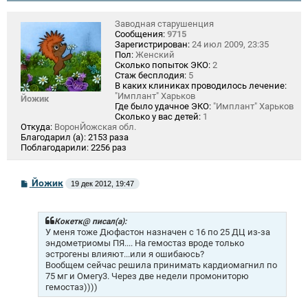
Заводная старушенция
Сообщения:
9715
Зарегистрирован:
24 июл 2009, 23:35
Пол:
Женский
Сколько попыток ЭКО:
2
Стаж бесплодия:
5
В каких клиниках проводилось лечение:
"Имплант" Харьков
Йожик
Где было удачное ЭКО:
"Имплант" Харьков
Сколько у вас детей:
1
Откуда:
ВоронЙожская обл.
Благодарил (а):
2153 раза
Поблагодарили:
2256 раз
С
Йожик
19 дек 2012, 19:47
о
о
б
щ
Кокетк@ писал(а):
е
У меня тоже Дюфастон назначен с 16 по 25 ДЦ из-за
н
эндометриомы ПЯ.... На гемостаз вроде только
и
эстрогены влияют...или я ошибаюсь?
е
Вообщем сейчас решила принимать кардиомагнил по
75 мг и Омегу3. Через две недели промониторю
гемостаз))))