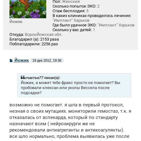
Пол:
Женский
Сколько попыток ЭКО:
2
Стаж бесплодия:
5
В каких клиниках проводилось лечение:
"Имплант" Харьков
Йожик
Где было удачное ЭКО:
"Имплант" Харьков
Сколько у вас детей:
1
Откуда:
ВоронЙожская обл.
Благодарил (а):
2153 раза
Поблагодарили:
2256 раз
С
Йожик
19 дек 2012, 19:36
о
о
б
щ
счастье77 писал(а):
е
Йожик, а может тебе фракс просто не помогает? Вы
н
пробовали клексан или уколы Вессела после
и
подсадки?
е
возможно не помогает. я шла в первый протокол,
незная о своих мутациях. мониторили гемостаз, т.к. я
отказалась от аспекарда, который по стандарту
назначают всем ( нейрохирурги же не
рекомендовали антиагреганты и антикоагулянты).
все шло нормально, проблема выявилась уже после