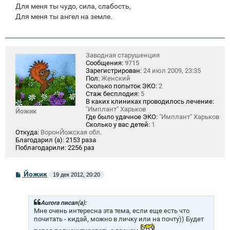
Для меня ты чудо, сила, слабость,
Для меня ты ангел на земле.
Заводная старушенция
Сообщения:
9715
Зарегистрирован:
24 июл 2009, 23:35
Пол:
Женский
Сколько попыток ЭКО:
2
Стаж бесплодия:
5
В каких клиниках проводилось лечение:
"Имплант" Харьков
Йожик
Где было удачное ЭКО:
"Имплант" Харьков
Сколько у вас детей:
1
Откуда:
ВоронЙожская обл.
Благодарил (а):
2153 раза
Поблагодарили:
2256 раз
С
Йожик
19 дек 2012, 20:20
о
о
б
щ
Aurora писал(а):
е
Мне очень интересна эта тема, если еще есть что
н
почитать - кидай, можно в личку или на почту)) Будет
и