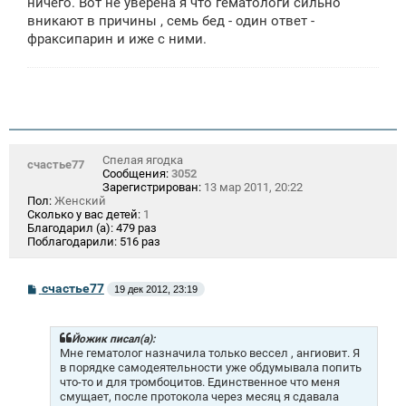
ничего. Вот не уверена я что гематологи сильно
вникают в причины , семь бед - один ответ -
фраксипарин и иже с ними.
Спелая ягодка
счастье77
Сообщения:
3052
Зарегистрирован:
13 мар 2011, 20:22
Пол:
Женский
Сколько у вас детей:
1
Благодарил (а):
479 раз
Поблагодарили:
516 раз
С
счастье77
19 дек 2012, 23:19
о
о
б
щ
Йожик писал(а):
е
Мне гематолог назначила только вессел , ангиовит. Я
н
в порядке самодеятельности уже обдумывала попить
и
что-то и для тромбоцитов. Единственное что меня
е
смущает, после протокола через месяц я сдавала