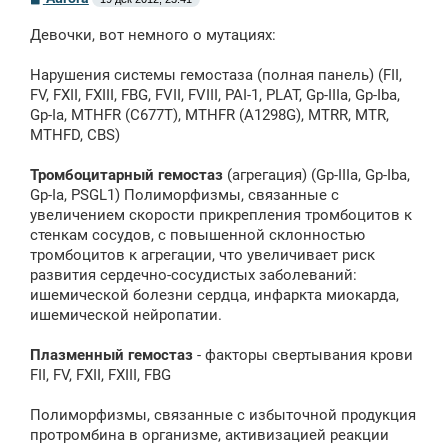
о
о
Девочки, вот немного о мутациях:
б
щ
е
Нарушения системы гемостаза (полная панель) (FII,
н
FV, FXII, FXIII, FBG, FVII, FVIII, PAI-1, PLAT, Gp-IIIa, Gp-Iba,
и
е
Gp-Ia, MTHFR (C677T), MTHFR (A1298G), MTRR, MTR,
MTHFD, CBS)
Тромбоцитарный гемостаз
(агрегация) (Gp-IIIa, Gp-Iba,
Gp-Ia, PSGL1) Полиморфизмы, связанные с
увеличением скорости прикрепления тромбоцитов к
стенкам сосудов, с повышенной склонностью
тромбоцитов к агрегации, что увеличивает риск
развития сердечно-сосудистых заболеваний:
ишемической болезни сердца, инфаркта миокарда,
ишемической нейропатии.
Плазменный гемостаз
- факторы свертывания крови
FII, FV, FXII, FXIII, FBG
Полиморфизмы, связанные с избыточной продукция
протромбина в организме, активизацией реакции