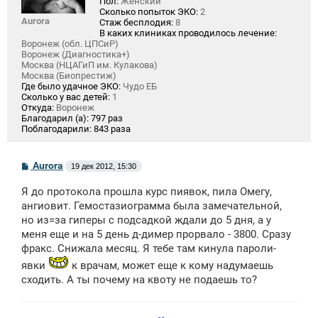
Пол:
Женский
Сколько попыток ЭКО:
2
Aurora
Стаж бесплодия:
8
В каких клиниках проводилось лечение:
Воронеж (обл. ЦПСиР)
Воронеж (Диагностика+)
Москва (НЦАГиП им. Кулакова)
Москва (Биопрестиж)
Где было удачное ЭКО:
Чудо ЕБ
Сколько у вас детей:
1
Откуда:
Воронеж
Благодарил (а):
797 раз
Поблагодарили:
843 раза
С
Aurora
19 дек 2012, 15:30
о
о
Я до протокола прошла курс пиявок, пила Омегу,
б
щ
ангиовит. Гемостазиограмма была замечательной,
е
но из=за гиперы с подсадкой ждали до 5 дня, а у
н
меня еще и на 5 день д-димер прорвало - 3800. Сразу
и
е
фракс. Снижала месяц. Я тебе там кинула пароли-
явки
к врачам, может еще к кому надумаешь
сходить. А ты почему на квоту не подаешь то?