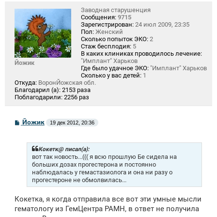
Заводная старушенция
Сообщения:
9715
Зарегистрирован:
24 июл 2009, 23:35
Пол:
Женский
Сколько попыток ЭКО:
2
Стаж бесплодия:
5
В каких клиниках проводилось лечение:
"Имплант" Харьков
Йожик
Где было удачное ЭКО:
"Имплант" Харьков
Сколько у вас детей:
1
Откуда:
ВоронЙожская обл.
Благодарил (а):
2153 раза
Поблагодарили:
2256 раз
С
Йожик
19 дек 2012, 20:36
о
о
б
щ
Кокетк@ писал(а):
е
вот так новость...((( я всю прошлую Бе сидела на
н
больших дозах прогестерона и постоянно
и
наблюдалась у гемастазиолога и она ни разу о
е
прогестероне не обмолвилась...
Кокетка, я когда отправила все вот эти умные мысли
гематологу из ГемЦентра РАМН, в ответ не получила