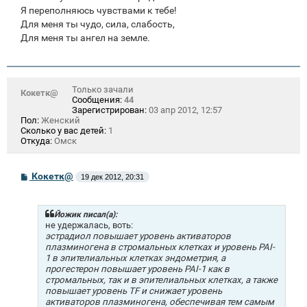
Я переполняюсь чувствами к тебе!
Для меня ты чудо, сила, слабость,
Для меня ты ангел на земле.
Только зачали
Кокетк@
Сообщения:
44
Зарегистрирован:
03 апр 2012, 12:57
Пол:
Женский
Сколько у вас детей:
1
Откуда:
Омск
С
Кокетк@
19 дек 2012, 20:31
о
о
б
щ
Йожик писал(а):
е
не удержалась, воть:
н
эстрадиол повышает уровень активаторов
и
плазминогена в стромальных клетках и уровень PAI-
е
1 в эпителиальных клетках эндометрия, а
прогестерон повышает уровень PAI-1 как в
стромальных, так и в эпителиальных клетках, а также
повышает уровень TF и снижает уровень
активаторов плазминогена, обеспечивая тем самым