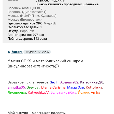
Стаж бесплодия:
8
В каких клиниках проводилось лечение:
Воронеж (обл. ЦПСиР)
Воронеж (Диагностика+)
Москва (НЦАГиП им. Кулакова)
Москва (Биопрестиж)
Где было удачное ЭКО:
Чудо ЕБ
Сколько у вас детей:
1
Откуда:
Воронеж
Благодарил (а):
797 раз
Поблагодарили:
843 раза
С
Aurora
19 дек 2012, 20:25
о
о
У меня СПКЯ и метаболический синдром
б
щ
(инсулинорезистентность)))
е
н
и
е
Заразное-прилепучее от:
Seviff
,
Асенька82
,
Катеринка_20
,
annutka35
,
Grey cat
,
EternalCarisma
,
Мама Оля
,
Kottofeika
,
Лисяночка
,
Katyushka77
,
Золотая-рыбка
,
Йожик
,
Amira
Мой сынуля – маленькая радость.