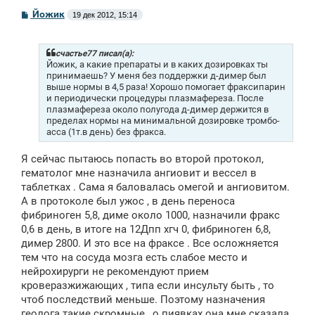
С
Йожик
19 дек 2012, 15:14
о
о
б
щ
счастье77 писал(а):
е
Йожик, а какие препараты и в каких дозировках ты
н
принимаешь? У меня без поддержки д-димер был
и
выше нормы в 4,5 раза! Хорошо помогает фраксипарин
е
и периодически процедуры плазмафереза. После
плазмафереза около полугода д-димер держится в
пределах нормы на минимальной дозировке тромбо-
асса (1т.в день) без фракса.
Я сейчас пытаюсь попасть во второй протокол,
гематолог мне назначила ангиовит и вессел в
таблетках . Сама я баловалась омегой и ангиовитом.
А в протоколе был ужос , в день переноса
фибриноген 5,8, диме около 1000, назначили фракс
0,6 в день, в итоге на 12Дпп хгч 0, фибриноген 6,8,
димер 2800. И это все на фраксе . Все осложняется
тем что на сосуда мозга есть слабое место и
нейрохирурги не рекомендуют прием
кроверазжижающих , типа если инсульту быть , то
чтоб последствий меньше. Поэтому назначения
геолога такие скромные , о пиявках она мне сказала