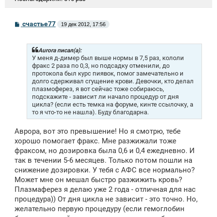
С
счастье77
19 дек 2012, 17:56
о
о
б
щ
Aurora писал(а):
е
У меня д-димер был выше нормы в 7,5 раз, кололи
н
фракс 2 раза по 0,3, но подсадку отменили, до
и
протокола был курс пиявок, помог замечательно и
е
долго сдерживал сгущение крови. Девочки, кто делал
плазмоферез, я вот сейчас тоже собираюсь,
подскажите - зависит ли начало процедур от дня
цикла? (если есть темка на форуме, кинте ссылочку, а
то я что-то не нашла). Буду благодарна.
Аврора, вот это превышение! Но я смотрю, тебе
хорошо помогает фракс. Мне разжижали тоже
фраксом, но дозировка была 0,6 и 0,4 ежедневно. И
так в течении 5-6 месяцев. Только потом пошли на
снижение дозировки. У тебя с АФС все нормально?
Может мне он мешал быстро разжижить кровь?
Плазмаферез я делаю уже 2 года - отличная для нас
процедура)) От дня цикла не зависит - это точно. Но,
желательно первую процедуру (если гемоглобин