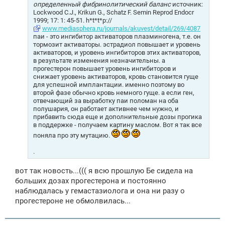
определенный фибринолитический баланс
источник:
Lockwood C.J., Krikun G., Schatz F. Semin Reprod Endocr
1999; 17: 1: 45-51. h*t*t*p://
www.mediasphera.ru/journals/akuvest/detail/269/4087
паи - это ингибитор активаторов плазминогена, т.е. он
тормозит активаторы. эстрадиол повышает и уровень
активаторов, и уровень ингибиторов этих активаторов,
в результате изменения незначительны. а
прогестерон повышает уровень ингибиторов и
снижает уровень активаторов, кровь становится гуще
для успешной имплантации. именно поэтому во
второй фазе обычно кровь немного гуще. а если ген,
отвечающий за выработку паи поломан на оба
полушария, он работает активнее чем нужно, и
прибавить сюда еще и дополнительные дозы прогика
в поддержке - получаем картину маслом. Вот я так все
поняла про эту мутацию.
.
вот так новость...((( я всю прошлую Бе сидела на
больших дозах прогестерона и постоянно
наблюдалась у гемастазиолога и она ни разу о
прогестероне не обмолвилась...