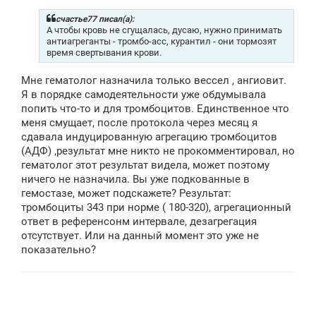
счастье77 писал(а):
А чтобы кровь не сгущалась, дусаю, нужно принимать
антиагреганты - тромбо-асс, курантил - они тормозят
время свертывания крови.
Мне гематолог назначила только вессел , ангиовит.
Я в порядке самодеятельности уже обдумывала
попить что-то и для тромбоцитов. Единственное что
меня смущает, после протокола через месяц я
сдавала индуцированную агрегацию тромбоцитов
(АДФ) ,результат мне никто не прокомментировал, но
гематолог этот результат видела, может поэтому
ничего не назначила. Вы уже подкованные в
гемостазе, может подскажете? Результат:
тромбоциты 343 при норме ( 180-320), агрегационный
ответ в референсонм интервале, дезагрегация
отсутствует. Или на данный момент это уже не
показательно?