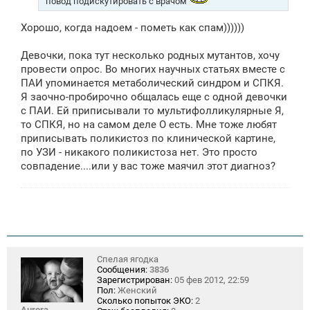
повод подискутировать с врачом
е
Хорошо, когда надоем - пометь как спам))))))
Девочки, пока тут несколько родных мутантов, хочу
провести опрос. Во многих научных статьях вместе с
ПАИ упоминается метаболический синдром и СПКЯ.
Я заочно-пробирочно общалась еще с одной девочки
с ПАИ. Ей приписывали то мультифолликулярные Я,
то СПКЯ, но на самом деле О есть. Мне тоже любят
приписывать поликистоз по клинической картине,
по УЗИ - никакого поликистоза нет. Это просто
совпадение....или у вас тоже маячил этот диагноз?
Спелая ягодка
Сообщения:
3836
Зарегистрирован:
05 фев 2012, 22:59
Пол:
Женский
Сколько попыток ЭКО:
2
Aurora