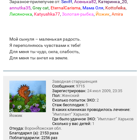
Заразное-прилепучее от:
Seviff
,
Асенька82
,
Катеринка_20
,
annutka35
,
Grey cat
,
EternalCarisma
,
Мама Оля
,
Kottofeika
,
Лисяночка
,
Katyushka77
,
Золотая-рыбка
,
Йожик
,
Amira
Мой сынуля – маленькая радость.
Я переполняюсь чувствами к тебе!
Для меня ты чудо, сила, слабость,
Для меня ты ангел на земле.
Заводная старушенция
Сообщения:
9715
Зарегистрирован:
24 июл 2009, 23:35
Пол:
Женский
Сколько попыток ЭКО:
2
Стаж бесплодия:
5
В каких клиниках проводилось лечение:
"Имплант" Харьков
Йожик
Где было удачное ЭКО:
"Имплант" Харьков
Сколько у вас детей:
1
Откуда:
ВоронЙожская обл.
Благодарил (а):
2153 раза
Поблагодарили:
2256 раз