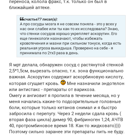
переноса, колола фракс, т.к. только он был в
ближайшей аптеке.
счастье77 писал(а):
А про сосуды мозга я не совсем поняла - это у всех у
нас они слабее или ты как-то их исследовала? Знаю,
что стенки сосудов хорошо укрепляет аскорутин. Его
еще гинекологи назначают, чтобы избежать
кровотечения и мазни при сильном тонусе, когда есть
реальная угроза выкидыша. Проверено на себе - я
принимала по 2тх3 раза в день.
Я мрт делала, обнаружен сосуд с растянутой стенкой
2,5*1,5см, вырезать опасно, т.к. зона функционально
важная. Аскорутин содержит аскорбиновую кислоту,
которая сгущает кровь.
Мне назначили эндотелон
или антистакс - препараты от варикоза.
Омегу и ангиовит я пропила в течение месяца, но у
меня начались какие-то подозрительные головные
боли, которые только кетанов снимал и я быстро
забросила с перепугу. Через 2 недели сдала кровь (
вторая фаза цикла) димер 90, фибриноген 1,24, АЧТВ
40, протромбиновое время 18. Как-то жидковато))))
Поэтому сильно заранее эти препараты пить не буду.