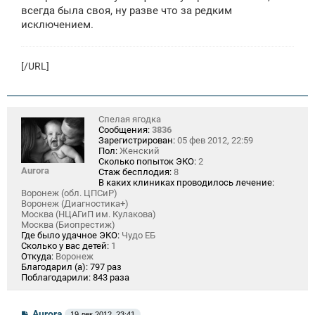
всегда была своя, ну разве что за редким
исключением.
[/URL]
Спелая ягодка
Сообщения:
3836
Зарегистрирован:
05 фев 2012, 22:59
Пол:
Женский
Сколько попыток ЭКО:
2
Aurora
Стаж бесплодия:
8
В каких клиниках проводилось лечение:
Воронеж (обл. ЦПСиР)
Воронеж (Диагностика+)
Москва (НЦАГиП им. Кулакова)
Москва (Биопрестиж)
Где было удачное ЭКО:
Чудо ЕБ
Сколько у вас детей:
1
Откуда:
Воронеж
Благодарил (а):
797 раз
Поблагодарили:
843 раза
С
Aurora
19 дек 2012, 23:41