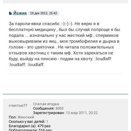
С
Йожик
19 дек 2012, 15:42
о
о
За пароли-явки спасибо :-):-):-). Не верю я в
б
щ
бесплатную медицину , был бы случай попроще я бы
е
подала ... изначально у нас жесткий мф , спермиков
н
выковыриваем из яиц , моя тромбофилия и дырка в
и
е
голове - это цвяточки . Не читала положительных
отзывов квотниц с таким мф. Хотя зарекаться не
буду, выйду на пенсию - подам на квоту. :loudlaff:
:loudlaff: :loudlaff:
Спелая ягодка
счастье77
Сообщения:
3052
Зарегистрирован:
13 мар 2011, 20:22
Пол:
Женский
Сколько у вас детей:
1
Благодарил (а):
479 раз
Поблагодарили:
516 раз