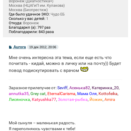
Воронеж (Диагностика+)
Москва (НЦАГиП им. Кулакова)
Москва (Биопрестиж)
Где было удачное ЭКО:
Чудо ЕБ
Сколько у вас детей:
1
Откуда:
Воронеж
Благодарил (а):
797 раз
Поблагодарили:
843 раза
С
Aurora
19 дек 2012, 20:06
о
о
Мне очень интересна эта тема, если еще есть что
б
щ
почитать - кидай, можно в личку или на почту)) Будет
е
повод подискутировать с врачом
н
и
е
Заразное-прилепучее от:
Seviff
,
Асенька82
,
Катеринка_20
,
annutka35
,
Grey cat
,
EternalCarisma
,
Мама Оля
,
Kottofeika
,
Лисяночка
,
Katyushka77
,
Золотая-рыбка
,
Йожик
,
Amira
Мой сынуля – маленькая радость.
Я переполняюсь чувствами к тебе!