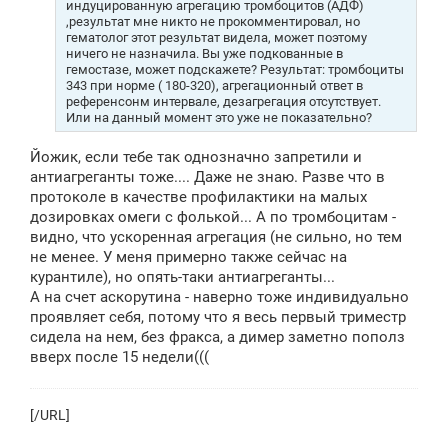
индуцированную агрегацию тромбоцитов (АДФ)
,результат мне никто не прокомментировал, но
гематолог этот результат видела, может поэтому
ничего не назначила. Вы уже подкованные в
гемостазе, может подскажете? Результат: тромбоциты
343 при норме ( 180-320), агрегационный ответ в
референсонм интервале, дезагрегация отсутствует.
Или на данный момент это уже не показательно?
Йожик, если тебе так однозначно запретили и
антиагреганты тоже.... Даже не знаю. Разве что в
протоколе в качестве профилактики на малых
дозировках омеги с фолькой... А по тромбоцитам -
видно, что ускоренная агрегация (не сильно, но тем
не менее. У меня примерно также сейчас на
курантиле), но опять-таки антиагреганты...
А на счет аскорутина - наверно тоже индивидуально
проявляет себя, потому что я весь первый триместр
сидела на нем, без фракса, а димер заметно пополз
вверх после 15 недели(((
[/URL]