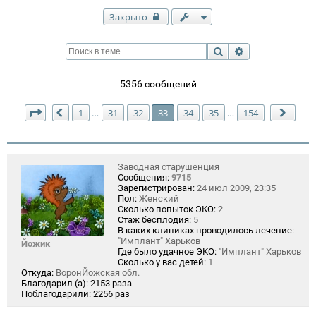
Закрыто
Поиск
Расширенный п
5356 сообщений
Страница
33
из
154
1
31
32
33
34
35
154
…
…
Пред.
След
Заводная старушенция
Сообщения:
9715
Зарегистрирован:
24 июл 2009, 23:35
Пол:
Женский
Сколько попыток ЭКО:
2
Стаж бесплодия:
5
В каких клиниках проводилось лечение:
"Имплант" Харьков
Йожик
Где было удачное ЭКО:
"Имплант" Харьков
Сколько у вас детей:
1
Откуда:
ВоронЙожская обл.
Благодарил (а):
2153 раза
Поблагодарили:
2256 раз