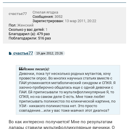
Спелая ягодка
счастье77
Сообщения:
3052
Зарегистрирован:
13 мар 2011, 20:22
Пол:
Женский
Сколько у вас детей:
1
Благодарил (а):
479 раз
Поблагодарили:
516 раз
С
счастье77
19 дек 2012, 23:26
о
о
б
щ
Йожик писал(а):
е
Девочки, пока тут несколько родных мутантов, хочу
н
провести опрос. Во многих научных статьях вместе с
и
ПАИ упоминается метаболический синдром и СПКЯ. Я
е
заочно-пробирочно общалась еще с одной девочки с
ПАИ. Ей приписывали то мультифолликулярные Я, то
СПКЯ, но на самом деле О есть. Мне тоже любят
приписывать поликистоз по клинической картине, по
УЗИ - никакого поликистоза нет. Это просто
совпадение....или у вас тоже маячил этот диагноз?
Во как интересно получается! Мне по результатам
лапары ставили мультифолликулярные яичники, О