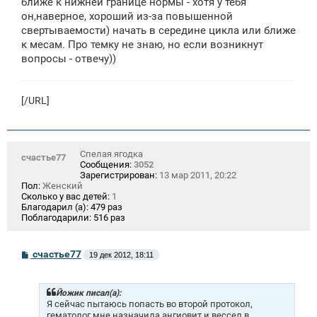
ближе к нижней границе нормы - хотя у тебя
он,наверное, хороший из-за повышенной
свертываемости) начать в середине цикла или ближе
к месам. Про темку не знаю, но если возникнут
вопросы - отвечу))
[/URL]
Спелая ягодка
счастье77
Сообщения:
3052
Зарегистрирован:
13 мар 2011, 20:22
Пол:
Женский
Сколько у вас детей:
1
Благодарил (а):
479 раз
Поблагодарили:
516 раз
С
счастье77
19 дек 2012, 18:11
о
о
б
щ
Йожик писал(а):
е
Я сейчас пытаюсь попасть во второй протокол,
н
гематолог мне назначила ангиовит и вессел в