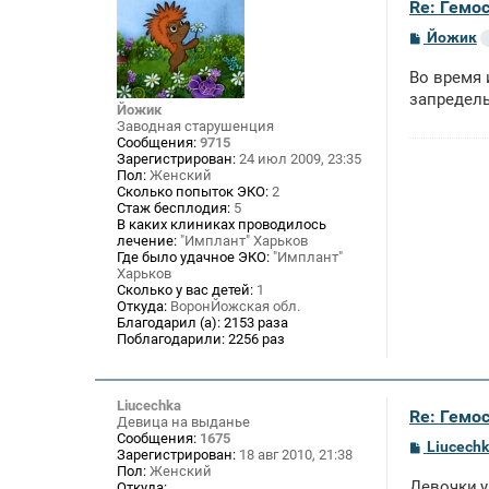
Re: Гемос
С
Йожик
о
о
Во время 
б
щ
запредель
Йожик
е
Заводная старушенция
н
Сообщения:
9715
и
е
Зарегистрирован:
24 июл 2009, 23:35
Пол:
Женский
Сколько попыток ЭКО:
2
Стаж бесплодия:
5
В каких клиниках проводилось
лечение:
"Имплант" Харьков
Где было удачное ЭКО:
"Имплант"
Харьков
Сколько у вас детей:
1
Откуда:
ВоронЙожская обл.
Благодарил (а):
2153 раза
Поблагодарили:
2256 раз
Liucechka
Re: Гемос
Девица на выданье
Сообщения:
1675
С
Liucech
Зарегистрирован:
18 авг 2010, 21:38
о
Пол:
Женский
о
Девочки,у
Откуда:
...