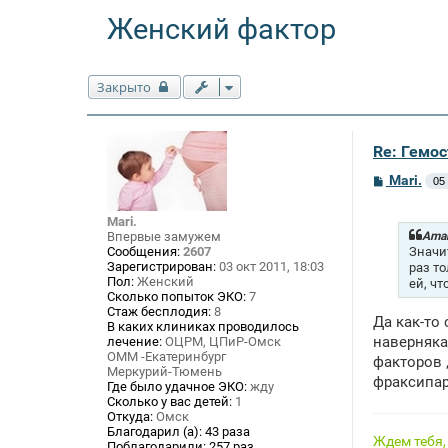
Женский фактор
Закрыто
Re: Гемос
С
Mari.
05
о
о
б
Mari.
щ
Aman
Впервые замужем
е
Значи
Сообщения:
2607
н
Зарегистрирован:
03 окт 2011, 18:03
раз то
и
Пол:
Женский
ей, чт
е
Сколько попыток ЭКО:
7
Стаж бесплодия:
8
Да как-то
В каких клиниках проводилось
наверняка
лечение:
ОЦРМ, ЦПиР-Омск
ОММ -Екатеринбург
факторов 
Меркурий-Тюмень
фраксипар
Где было удачное ЭКО:
жду
Сколько у вас детей:
1
Откуда:
Омск
Благодарил (а):
43 раза
Ждем тебя
Поблагодарили:
257 раз