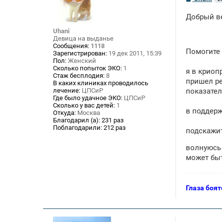
о
о
Добрый в
б
щ
Uhani
е
Девица на выданье
н
Сообщения:
1118
и
Помогите
Зарегистрирован:
19 дек 2011, 15:39
е
Пол:
Женский
Сколько попыток ЭКО:
1
я в криоп
Стаж бесплодия:
8
пришел ре
В каких клиниках проводилось
лечение:
ЦПСиР
показател
Где было удачное ЭКО:
ЦПСиР
Сколько у вас детей:
1
в поддержк
Откуда:
Москва
Благодарил (а):
231 раз
Поблагодарили:
212 раз
подскажит
волнуюс
может быт
Глаза боят