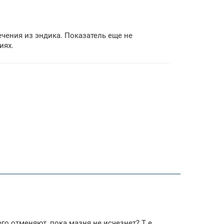
чения из эндика. Показатель еще не
иях.
го отменяют, пока мазня не исчезнет? Т.е.