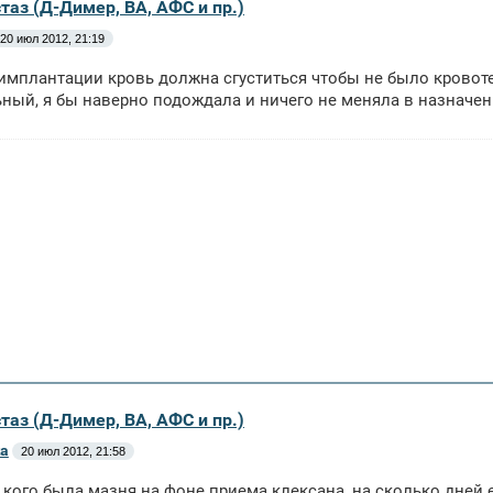
таз (Д-Димер, ВА, АФС и пр.)
20 июл 2012, 21:19
имплантации кровь должна сгуститься чтобы не было кровоте
ный, я бы наверно подождала и ничего не меняла в назначен
таз (Д-Димер, ВА, АФС и пр.)
ka
20 июл 2012, 21:58
 кого была мазня на фоне приема клексана, на сколько дней е