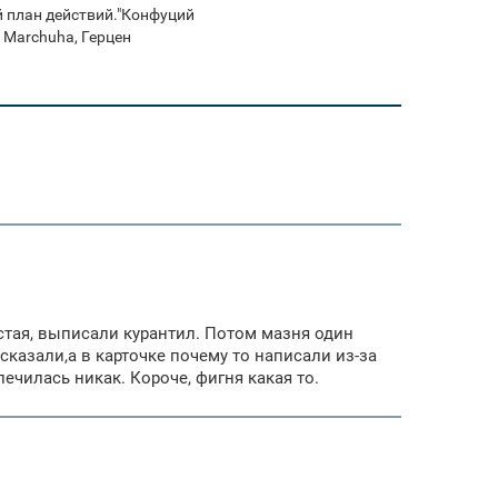
ой план действий."Конфуций
, Marchuha, Герцен
устая, выписали курантил. Потом мазня один
сказали,а в карточке почему то написали из-за
лечилась никак. Короче, фигня какая то.