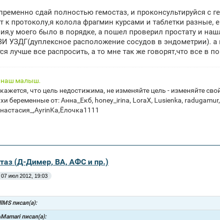
пременно сдай полностью гемостаз, и проконсультируйся с г
т к протоколу,я колола фрагмин курсами и таблетки разные, е
ия,у моего было в порядке, а пошел проверил простату и наш
ЗИ УЗДГ(дуплексное расположение сосудов в эндометрии). а 
я лучше все распросить, а то мне так же говорят,что все в пор
, наш малыш.
 кажется, что цель недостижима, не изменяйте цель - изменяйте св
и беременные от: Анна_Екб, honey_irina, LoraX, Lusienka, radugamur
настасия_,AyrinKa,Ёлочка1111
таз (Д-Димер, ВА, АФС и пр.)
07 июл 2012, 19:03
lMS писал(а):
Mamari писал(а):