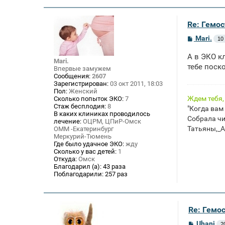
е
Re: Гемос
С
Mari.
10
о
о
А в ЭКО к
б
Mari.
щ
тебе поск
Впервые замужем
е
Сообщения:
2607
н
Зарегистрирован:
03 окт 2011, 18:03
и
Пол:
Женский
е
Ждем тебя
Сколько попыток ЭКО:
7
Стаж бесплодия:
8
"Когда вам
В каких клиниках проводилось
Собрала чих
лечение:
ОЦРМ, ЦПиР-Омск
Татьяны,_А
ОММ -Екатеринбург
Меркурий-Тюмень
Где было удачное ЭКО:
жду
Сколько у вас детей:
1
Откуда:
Омск
Благодарил (а):
43 раза
Поблагодарили:
257 раз
Re: Гемос
С
Uhani
2