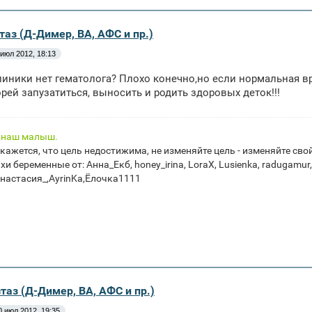
таз (Д-Димер, ВА, АФС и пр.)
 июл 2012, 18:13
линики нет гематолога? Плохо конечно,но если нормальная в
орей запузатиться, выносить и родить здоровых деток!!!
, наш малыш.
 кажется, что цель недостижима, не изменяйте цель - изменяйте св
и беременные от: Анна_Екб, honey_irina, LoraX, Lusienka, radugamur
настасия_,AyrinKa,Ёлочка1111
таз (Д-Димер, ВА, АФС и пр.)
0 июл 2012, 19:35