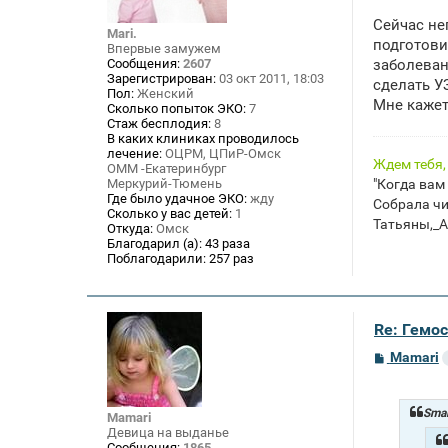
о
о
Сейчас не
б
Mari.
щ
подготови
Впервые замужем
е
Сообщения:
2607
заболеван
н
Зарегистрирован:
03 окт 2011, 18:03
сделать У
и
Пол:
Женский
е
Мне кажетс
Сколько попыток ЭКО:
7
Стаж бесплодия:
8
В каких клиниках проводилось
лечение:
ОЦРМ, ЦПиР-Омск
Ждем тебя
ОММ -Екатеринбург
"Когда вам
Меркурий-Тюмень
Где было удачное ЭКО:
жду
Собрала чих
Сколько у вас детей:
1
Татьяны,_А
Откуда:
Омск
Благодарил (а):
43 раза
Поблагодарили:
257 раз
Re: Гемос
С
Mamari
о
о
б
щ
Smal
Mamari
е
Девица на выданье
н
Сообщения:
1865