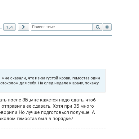
Поиск
Расширенный 
154
…
След.
мне сказали, что из-за густой крови, гемостаз один
отоколом для себя. На след неделе к врачу, покажу
ть после ЗБ ,мне кажется надо сдать, чтоб
 отправила ее сдавать. Хотя при ЗБ много
говорили.Но лучше подготовься получше. А
колом гемостаз был в порядке7