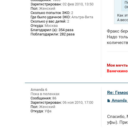
и
П
Зарегистрирован:
02 фев 2010, 13:50
е
О
Пол:
Женский
Сколько попыток ЭКО:
2
Как э
Где было удачное ЭКО:
Альтра-Вита
А вес
Сколько у вас детей:
2
Откуда:
Москва
Благодарил (а):
354 раза
Фракс бер
Поблагодарили:
282 раза
Надо толь
количеств
Мои мечты
Ванечкино
Amanda 6
Re: Гемос
Пока в пеленках
Сообщения:
86
С
Amanda 
Зарегистрирован:
06 ноя 2010, 17:00
о
Пол:
Женский
о
Откуда:
Уфа
б
щ
Спасибо, 
е
уфы). При
н
и