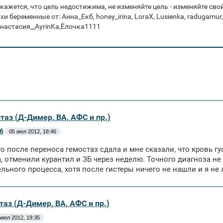
 кажется, что цель недостижима, не изменяйте цель - изменяйте св
и беременные от: Анна_Екб, honey_irina, LoraX, Lusienka, radugamur
настасия_,AyrinKa,Ёлочка1111
таз (Д-Димер, ВА, АФС и пр.)
6
05 июл 2012, 18:46
о после переноса гемостаз сдала и мне сказали, что кровь г
, отменили курантил и ЗБ через неделю. Точного диагноза не 
льного процесса, хотя после гистеры ничего не нашли и я не 
таз (Д-Димер, ВА, АФС и пр.)
 июл 2012, 19:35