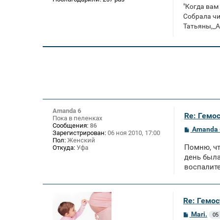
"Когда вам
Собрала чих
Татьяны,_А
Amanda 6
Re: Гемос
Пока в пеленках
Сообщения:
86
С
Amanda 
Зарегистрирован:
06 ноя 2010, 17:00
о
Пол:
Женский
о
Помню, чт
Откуда:
Уфа
б
щ
день была
е
воспалите
н
и
е
Re: Гемос
С
Mari.
05