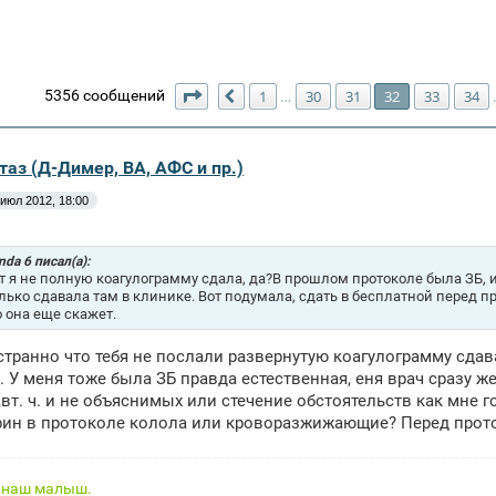
Страница
32
из
154
5356 сообщений
1
30
31
32
33
34
…
Пред.
таз (Д-Димер, ВА, АФС и пр.)
 июл 2012, 18:00
da 6 писал(а):
т я не полную коагулограмму сдала, да?В прошлом протоколе была ЗБ, и 
лько сдавала там в клинике. Вот подумала, сдать в бесплатной перед пр
о она еще скажет.
 странно что тебя не послали развернутую коагулограмму сдава
. У меня тоже была ЗБ правда естественная, еня врач сразу же
,вт. ч. и не объяснимых или стечение обстоятельств как мне 
ин в протоколе колола или кроворазжижающие? Перед прото
, наш малыш.