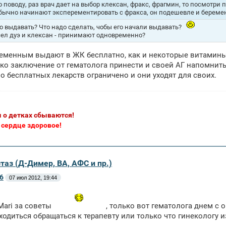
о поводу, раз врач дает на выбор клексан, фракс, фрагмин, то посмотри 
бычно начинают эксперементировать с фракса, он подешевле и береме
то выдавать? Что надо сделать, чобы его начали выдавать?
сел дуэ и клексан - принимают одновременно?
еменным выдают в ЖК бесплатно, как и некоторые витамины
ко заключение от гематолога принести и своей АГ напомнить
о бесплатных лекарств ограничено и они уходят для своих.
 о детках сбываются!
 сердце здоровое!
таз (Д-Димер, ВА, АФС и пр.)
6
07 июл 2012, 19:44
Mari за советы
, только вот гематолога днем с 
ходиться обращаться к терапевту или только что гинекологу 