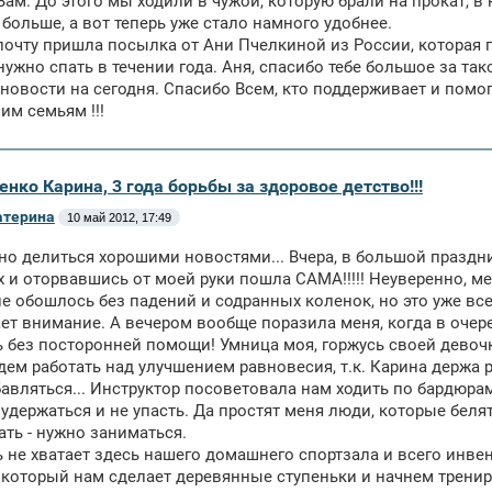
Вам. До этого мы ходили в чужой, которую брали на прокат, в 
 больше, а вот теперь уже стало намного удобнее.
почту пришла посылка от Ани Пчелкиной из России, которая п
нужно спать в течении года. Аня, спасибо тебе большое за тако
 новости на сегодня. Спасибо Всем, кто поддерживает и помог
им семьям !!!
енко Карина, 3 года борьбы за здоровое детство!!!
атерина
10 май 2012, 17:49
но делиться хорошими новостями... Вчера, в большой праздн
х и оторвавшись от моей руки пошла САМА!!!!! Неуверенно, мед
е обошлось без падений и содранных коленок, но это уже все
ет внимание. А вечером вообще поразила меня, когда в очере
 без посторонней помощи! Умница моя, горжусь своей девочко
дем работать над улучшением равновесия, т.к. Карина держа р
авляться... Инструктор посоветовала нам ходить по бардюрам
 удержаться и не упасть. Да простят меня люди, которые белят
ать - нужно заниматься.
 не хватает здесь нашего домашнего спортзала и всего инвента
 который нам сделает деревянные ступеньки и начнем трениро