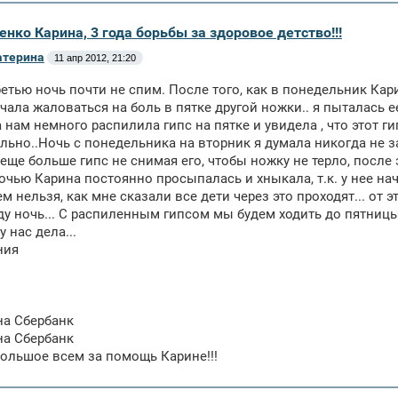
енко Карина, 3 года борьбы за здоровое детство!!!
атерина
11 апр 2012, 21:20
етью ночь почти не спим. После того, как в понедельник Ка
чала жаловаться на боль в пятке другой ножки.. я пыталась е
 нам немного распилила гипс на пятке и увидела , что этот гип
льно..Ночь с понедельника на вторник я думала никогда не за
еще больше гипс не снимая его, чтобы ножку не терло, после э
очью Карина постоянно просыпалась и хныкала, т.к. у нее нач
ем нельзя, как мне сказали все дети через это проходят... от э
у ночь... С распиленным гипсом мы будем ходить до пятницы,
у нас дела...
ния
 на Сбербанк
 на Сбербанк
ольшое всем за помощь Карине!!!