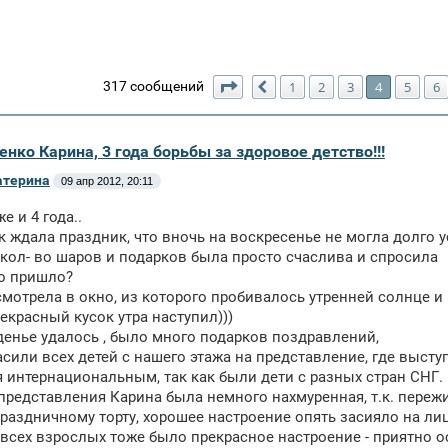
Страница
4
из
10
317 сообщений
1
2
3
4
5
6
Пред.
енко Карина, 3 года борьбы за здоровое детство!!!
атерина
09 апр 2012, 20:11
е и 4 года..
к ждала праздник, что вночь на воскресенье не могла долго у
кол- во шаров и подарков была просто счаслива и спросила
о пришло?
мотрела в окно, из которого пробивалось утренней солнце и
рекрасный кусок утра наступил)))
енье удалось , было много подарков поздравлений,
сили всех детей с нашего этажа на представление, где высту
 интернациональным, так как были дети с разных стран СНГ.
представления Карина была немного нахмуренная, т.к. пережи
раздничному торту, хорошее настроение опять засияло на л
у всех взрослых тоже было прекрасное настроение - приятно о