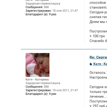
е
способов 
Задорная первоклашка
н
Сообщения:
300
становятся
и
Зарегистрирован:
18 ноя 2011, 21:47
е
Сегодня р
Благодарил (а):
9 раз
снятия гип
Днем мы п
Поступле
+ 100 грн
Спасибо б
Re: Серги
С
Катя - К
о
о
Осталось 
б
щ
Настроени
Катя - Катерина
е
Задорная первоклашка
н
Сообщения:
300
Сегодня х
и
Зарегистрирован:
18 ноя 2011, 21:47
е
только гра
Благодарил (а):
9 раз
лечение...
Поступле
+ 297 руб 