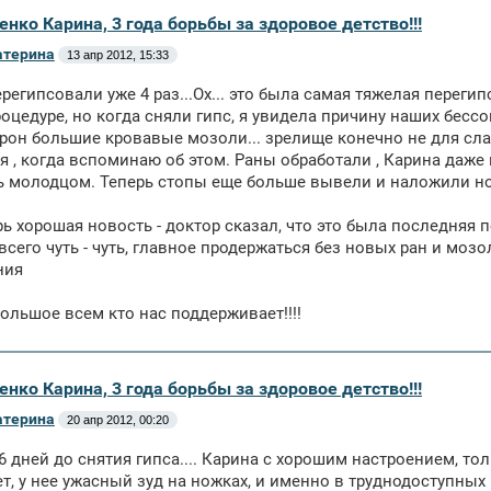
енко Карина, 3 года борьбы за здоровое детство!!!
атерина
13 апр 2012, 15:33
ерегипсовали уже 4 раз...Ох... это была самая тяжелая переги
роцедуре, но когда сняли гипс, я увидела причину наших бессо
орон большие кровавые мозоли... зрелище конечно не для сла
я , когда вспоминаю об этом. Раны обработали , Карина даже 
 молодцом. Теперь стопы еще больше вывели и наложили нов
ерь хорошая новость - доктор сказал, что это была последняя п
всего чуть - чуть, главное продержаться без новых ран и мозол
ния
ольшое всем кто нас поддерживает!!!!
енко Карина, 3 года борьбы за здоровое детство!!!
атерина
20 апр 2012, 00:20
6 дней до снятия гипса.... Карина с хорошим настроением, то
т, у нее ужасный зуд на ножках, и именно в труднодоступных