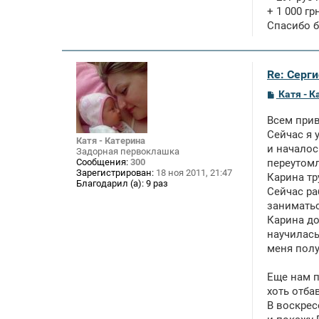
+ 1 000 гр
Спасибо б
Re: Серги
С
Катя - К
о
о
Всем прив
б
щ
Сейчас я 
Катя - Катерина
е
и началос
Задорная первоклашка
н
Сообщения:
300
переутомл
и
Зарегистрирован:
18 ноя 2011, 21:47
е
Карина тр
Благодарил (а):
9 раз
Сейчас ра
занимать
Карина до
научилась
меня полу
Еще нам п
хоть отба
В воскрес