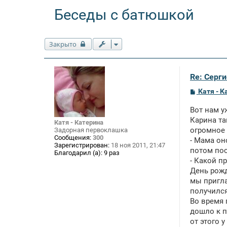
Беседы с батюшкой
Закрыто
Re: Серги
С
Катя - К
о
о
Вот нам уж
б
щ
Карина та
Катя - Катерина
е
огромное 
Задорная первоклашка
н
Сообщения:
300
- Мама он
и
Зарегистрирован:
18 ноя 2011, 21:47
е
потом пос
Благодарил (а):
9 раз
- Какой п
День рожд
мы пригла
получился
Во время 
дошло к п
от этого 