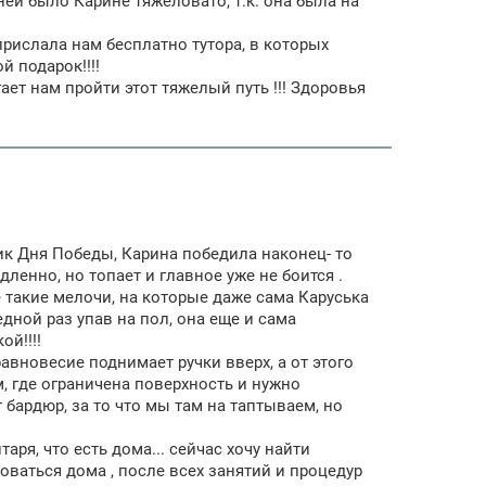
ней было Карине тяжеловато, т.к. она была на
рислала нам бесплатно тутора, в которых
й подарок!!!!
ает нам пройти этот тяжелый путь !!! Здоровья
ик Дня Победы, Карина победила наконец- то
ленно, но топает и главное уже не боится .
 такие мелочи, на которые даже сама Каруська
дной раз упав на пол, она еще и сама
й!!!!
авновесие поднимает ручки вверх, а от этого
, где ограничена поверхность и нужно
 бардюр, за то что мы там на таптываем, но
ря, что есть дома... сейчас хочу найти
ваться дома , после всех занятий и процедур