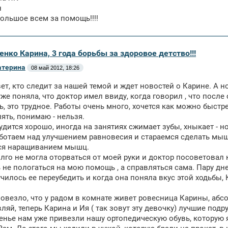
н
ольшое всем за помощь!!!!
енко Карина, 3 года борьбы за здоровое детство!!!
атерина
08 май 2012, 18:26
ет, кто следит за нашей темой и ждет новостей о Карине. А н
уже поняла, что доктор имел ввиду, когда говорил , что после 
ь, это трудное. Работы очень много, хочется как можно быстр
ять, понимаю - нельзя.
удится хорошо, иногда на занятиях сжимает зубы, хныкает - 
ботаем над улучшением равновесия и стараемся сделать мыш
ся наращиванием мышц.
лго не могла оторваться от моей руки и доктор посоветовал н
 не пологаться на мою помощь , а справляться сама. Пару дн
чилось ее переубедить и когда она поняла вкус этой ходьбы, 
овезло, что у радом в комнате живет ровесница Карины, абс
вляй, теперь Карина и Ия ( так зовут эту девочку) лучшие под
енье нам уже привезли нашу ортопедическую обувь, которую 