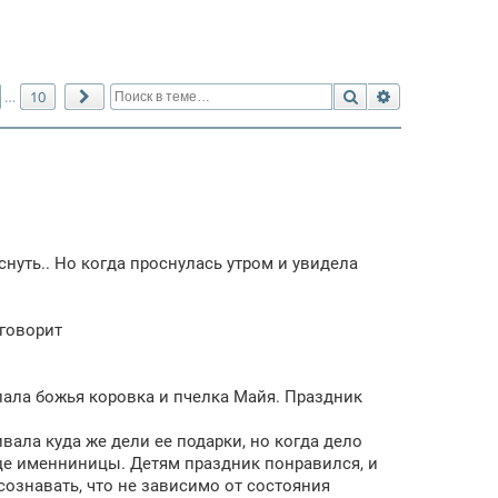
Поиск
Расширенный 
10
…
След.
снуть.. Но когда проснулась утром и увидела
 говорит
пала божья коровка и пчелка Майя. Праздник
вала куда же дели ее подарки, но когда дело
ице именниницы. Детям праздник понравился, и
сознавать, что не зависимо от состояния