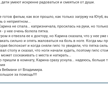
, дети умеют искренне радоваться и смеяться от души.
е готов фильм, как все прошло, как только загружу на Ютуб, 
рь о неприятном...
Карина не спала... капризничала, просилась на руки, но тольк
 - у нее очень болела пятка.
тром я отвезла ее к доктору, но Карина сказала, что у нее уже
акать сильно и опять жаловаться на боль в ноге. Когда мы п
торая беспокоит и когда сняли гипс то увидели, что пятка силь
вал стопу и сказал, что ноги начали худеть, поэтому гипс с
может соскакивать с места и натирать...
о пришли в комнату, Карина сразу уснула... надеюсь, больше та
ния
на Вебмани от Владимира.
ольшое за помощь!!!!