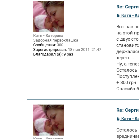
Re: Серги
С
Катя - К
о
о
Вот нас п
б
щ
на этой п
Катя - Катерина
е
с двух ст
Задорная первоклашка
н
Сообщения:
300
становитс
и
Зарегистрирован:
18 ноя 2011, 21:47
е
держалась
Благодарил (а):
9 раз
тереть...
Ну, а теп
Осталось 
Поступле
+ 300 грн
Спасибо б
Re: Серги
С
Катя - К
о
о
Осталось 
б
щ
вредничае
Катя - Катерина