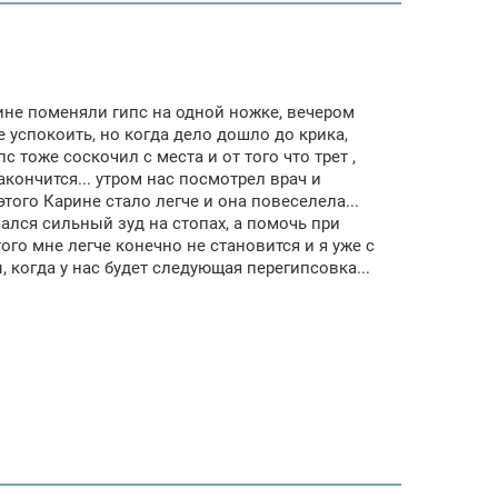
рине поменяли гипс на одной ножке, вечером
е успокоить, но когда дело дошло до крика,
с тоже соскочил с места и от того что трет ,
кончится... утром нас посмотрел врач и
того Карине стало легче и она повеселела...
ался сильный зуд на стопах, а помочь при
того мне легче конечно не становится и я уже с
 когда у нас будет следующая перегипсовка...