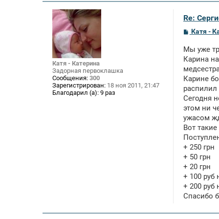
Re: Серги
С
Катя - К
о
о
Мы уже тр
б
щ
Карина на
Катя - Катерина
е
медсестра
Задорная первоклашка
н
Сообщения:
300
Карине бо
и
Зарегистрирован:
18 ноя 2011, 21:47
е
распилил 
Благодарил (а):
9 раз
Сегодня н
этом ни ч
ужасом жд
Вот такие 
Поступле
+ 250 грн
+ 50 грн
+ 20 грн
+ 100 руб
+ 200 руб
Спасибо б