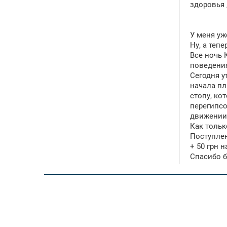
здоровья 
У меня уж
Ну, а тепе
Все ночь 
поведения
Сегодня у
начала пл
стопу, ко
перегипсо
движении 
Как тольк
Поступле
+ 50 грн 
Спасибо б