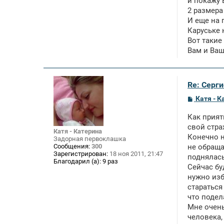
и покажу 
2 размера
И еще на 
Каруське 
Вот такие
Вам и Ваш
Re: Серги
С
Катя - К
о
о
Как прият
б
щ
свой стра
Катя - Катерина
е
Конечно н
Задорная первоклашка
н
Сообщения:
300
не обраща
и
Зарегистрирован:
18 ноя 2011, 21:47
е
поднялась
Благодарил (а):
9 раз
Сейчас бу
нужно изб
стараться
что подел
Мне очень
человека,