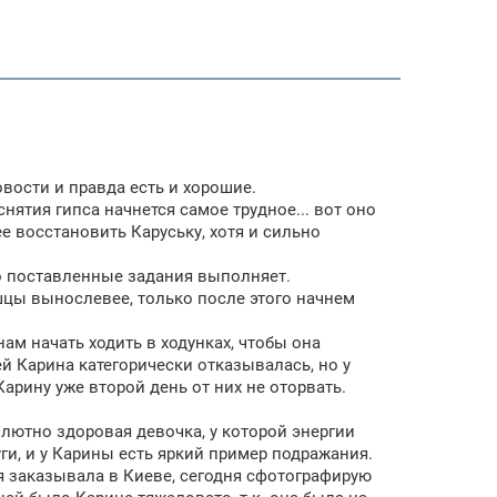
овости и правда есть и хорошие.
снятия гипса начнется самое трудное... вот оно
ее восстановить Каруську, хотя и сильно
но поставленные задания выполняет.
цы вынослевее, только после этого начнем
ам начать ходить в ходунках, чтобы она
ей Карина категорически отказывалась, но у
Карину уже второй день от них не оторвать.
олютно здоровая девочка, у которой энергии
руги, и у Карины есть яркий пример подражания.
я заказывала в Киеве, сегодня сфотографирую