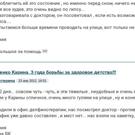
облегчить ей это состояние , но именно перед сном, ничего 
 все худее, это очень видно по гипсу...
азговаривала с доктором, он посоветовал , если есть возмож
са....
ытаемся больше времени проводить на улице, вот только не 
ния
ольшое за помощь !!!!
енко Карина, 3 года борьбы за здоровое детство!!!
атерина
23 апр 2012, 16:51
2 дня... совсем чуть - чуть, и эти тяжелые , неудобные и оче
е у Карины отличное, очень много гуляем на улице , ну и ко
одили в офис делфинотерапии, нас посмотрел доктор - против
фик уже давно составлен , и мест нет... нас взяли на заметку,
ния
на ЯК