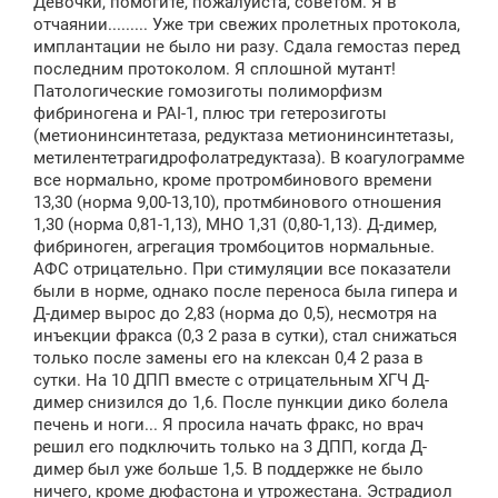
Девочки, помогите, пожалуйста, советом. Я в
б
щ
отчаянии......... Уже три свежих пролетных протокола,
е
имплантации не было ни разу. Сдала гемостаз перед
н
последним протоколом. Я сплошной мутант!
и
е
Патологические гомозиготы полиморфизм
фибриногена и РАI-1, плюс три гетерозиготы
(метионинсинтетаза, редуктаза метионинсинтетазы,
метилентетрагидрофолатредуктаза). В коагулограмме
все нормально, кроме протромбинового времени
13,30 (норма 9,00-13,10), протмбинового отношения
1,30 (норма 0,81-1,13), МНО 1,31 (0,80-1,13). Д-димер,
фибриноген, агрегация тромбоцитов нормальные.
АФС отрицательно. При стимуляции все показатели
были в норме, однако после переноса была гипера и
Д-димер вырос до 2,83 (норма до 0,5), несмотря на
инъекции фракса (0,3 2 раза в сутки), стал снижаться
только после замены его на клексан 0,4 2 раза в
сутки. На 10 ДПП вместе с отрицательным ХГЧ Д-
димер снизился до 1,6. После пункции дико болела
печень и ноги... Я просила начать фракс, но врач
решил его подключить только на 3 ДПП, когда Д-
димер был уже больше 1,5. В поддержке не было
ничего, кроме дюфастона и утрожестана. Эстрадиол