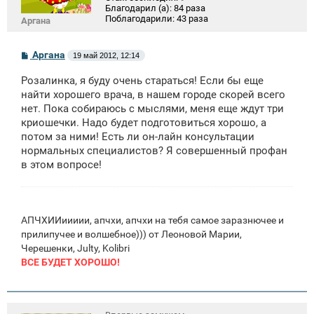
Благодарил (а):
84 раза
Поблагодарили:
43 раза
Аргана
С
Аргана
19 май 2012, 12:14
о
о
Розалинка, я буду очень стараться! Если бы еще
б
щ
найти хорошего врача, в нашем городе скорей всего
е
нет. Пока собираюсь с мыслями, меня еще ждут три
н
криошечки. Надо будет подготовиться хорошо, а
и
е
потом за ними! Есть ли он-лайн консультации
нормальных специалистов? Я совершенный профан
в этом вопросе!
АПЧХИИиииии, апчхи, апчхи на тебя самое заразнючее и
прилипучее и волшебное))) от Леоновой Марии,
Черешенки, Julty, Kolibri
ВСЕ БУДЕТ ХОРОШО!