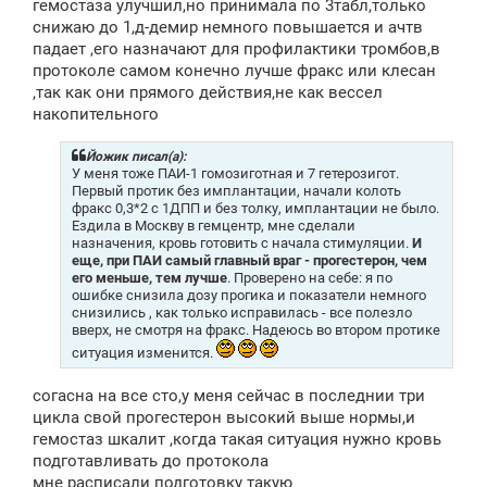
гемостаза улучшил,но принимала по 3табл,только
снижаю до 1,д-демир немного повышается и ачтв
падает ,его назначают для профилактики тромбов,в
протоколе самом конечно лучше фракс или клесан
,так как они прямого действия,не как вессел
накопительного
Йожик писал(а):
У меня тоже ПАИ-1 гомозиготная и 7 гетерозигот.
Первый протик без имплантации, начали колоть
фракс 0,3*2 с 1ДПП и без толку, имплантации не было.
Ездила в Москву в гемцентр, мне сделали
назначения, кровь готовить с начала стимуляции.
И
еще, при ПАИ самый главный враг - прогестерон, чем
его меньше, тем лучше
. Проверено на себе: я по
ошибке снизила дозу прогика и показатели немного
снизились , как только исправилась - все полезло
вверх, не смотря на фракс. Надеюсь во втором протике
ситуация изменится.
согасна на все сто,у меня сейчас в последнии три
цикла свой прогестерон высокий выше нормы,и
гемостаз шкалит ,когда такая ситуация нужно кровь
подготавливать до протокола
мне расписали подготовку такую