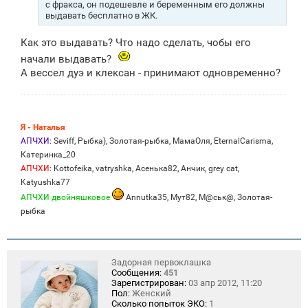
с фракса, он подешевле и беременным его должны
выдавать бесплатно в ЖК.
Как это выдавать? Что надо сделать, чобы его
начали выдавать?
А вессел дуэ и клексан - принимают одновременно?
Я - Наталья
АПЧХИ
: Seviff, Рыбка), Золотая-рыбка, МамаОля, EternalCarisma,
Катеринка_20
АПЧХИ
: Kottofeika, vatryshka, Асенька82, Анчик, grey cat,
Katyushka77
АПЧХИ двойняшковое
Аnnutka35, Мут82, М@ськ@, Золотая-
рыбка
Задорная первоклашка
Сообщения:
451
Зарегистрирован:
03 апр 2012, 11:20
Пол:
Женский
Сколько попыток ЭКО:
1