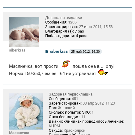
Девица на выданье
Сообщения:
1205
Зарегистрирован:
27 июн 2011, 15:58
Благодарил (а):
7 раз
Поблагодарили:
4 раза
siberkras
С
siberkras
25 май 2012, 16:30
о
о
б
Масянечка, вот прости
пошла она в ... опу!
щ
е
Норма 150-350, чем ее 164 не устраивает
н
и
е
Задорная первоклашка
Сообщения:
451
Зарегистрирован:
03 апр 2012, 11:20
Пол:
Женский
Сколько попыток ЭКО:
1
Стаж бесплодия:
11
В каких клиниках проводилось лечение:
КЦРМ
Откуда:
Красноярск
Масянечка
Благодарил (а):
3 раза