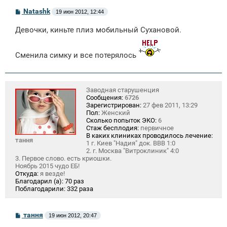
С
Natashk
19 июн 2012, 12:44
о
о
Девочки, киньте плиз мобильный Сухановой.
б
щ
е
н
Сменила симку и все потерялось
и
е
Заводная старушенция
Сообщения:
6726
Зарегистрирован:
27 фев 2011, 13:29
Пол:
Женский
Сколько попыток ЭКО:
6
Стаж бесплодия:
первичное
В каких клиниках проводилось лечение:
тання
1 г. Киев "Надия" док. ВВВ 1:0
2. г. Москва "Витроклиник" 4:0
3. Первое слово. есть криошки.
Ноябрь 2015 чудо ЕБ!
Откуда:
я везде!
Благодарил (а):
70 раз
Поблагодарили:
332 раза
С
тання
19 июн 2012, 20:47
о