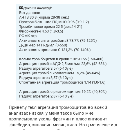
б
щ
Дакоша писал(а):
е
Вот данные
н
АЧТВ 30,8 (норма 28-38 сек.)
и
Протромб.отн-ние ПО,МНО 0,96 (0,9-1,2)
е
Тромбиновое время 22,5 (сек.14-21)
Фибриноген 4,63 (1,8-3,5)
РФМК отр
Активность антитромбина3 73,7% (75-125%)
Д-Димер 141 нд/мл (0-550)
Активность протеина С 131,3% (70-140%)
Кол-во тромбоцитов в крови *10*9 155 (150-400)
Агрегация тромб с АДФ 2,5 мкг/мл 23,6% (42-63%)
Радиус агрегатов 3,57 (6-10у.е)
Агрегация тромб.с коллагеном 15,2% (45-64%)
Радиус агрегатов 3,87 (6-10у.е)
Спонтанная агрегация тромбоцитов 1,14 (1,0-1,6)
Агрегация тромб. с ристомицином 19,2% (40,80%)
Радиус агрегатов 2,87 (6-10 у.е)
Привет,у тебя агрегация тромбоцитов во всех 3
анализах низкая, у меня такое было мне
прописывали уколы фрагмин и плюс ангиовит
,флебодиа, зинаксин месяц пила. Но ц меня еще и д-