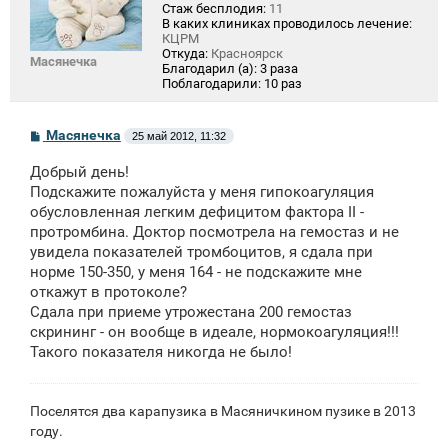
Стаж бесплодия:
11
В каких клиниках проводилось лечение:
КЦРМ
Откуда:
Красноярск
Масянечка
Благодарил (а):
3 раза
Поблагодарили:
10 раз
С
Масянечка
25 май 2012, 11:32
о
о
Добрый день!
б
щ
Подскажите пожалуйста у меня гипокоагуляция
е
обусловленная легким дефицитом фактора II -
н
протромбина. Доктор посмотрела на гемостаз и не
и
е
увидела показателей тромбоцитов, я сдала при
норме 150-350, у меня 164 - не подскажите мне
откажут в протоколе?
Сдала при приеме утрожестана 200 гемостаз
скрининг - он вообще в идеале, нормокоагуляция!!!
Такого показателя никогда не было!
Поселятся два карапузика в Масяничкином пузике в 2013
году.