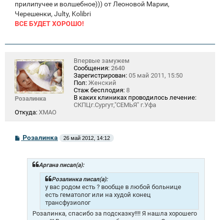
прилипучее и волшебное))) от Леоновой Марии,
Черешенки, Julty, Kolibri
ВСЕ БУДЕТ ХОРОШО!
Впервые замужем
Сообщения:
2640
Зарегистрирован:
05 май 2011, 15:50
Пол:
Женский
Стаж бесплодия:
8
В каких клиниках проводилось лечение:
Розалинка
СКПЦг.Сургут,"СЕМЬЯ" г.Уфа
Откуда:
ХМАО
С
Розалинка
26 май 2012, 14:12
о
о
б
щ
Аргана писал(а):
е
н
Розалинка писал(а):
и
у вас родом есть ? вообще в любой больнице
е
есть гематолог или на худой конец
трансфузиолог
Розалинка, спасибо за подсказку!!!! Я нашла хорошего