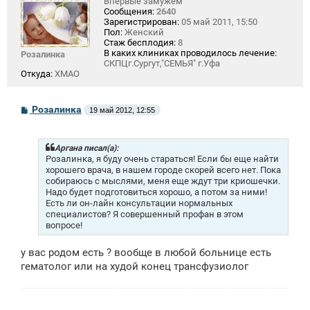
Впервые замужем
Сообщения:
2640
Зарегистрирован:
05 май 2011, 15:50
Пол:
Женский
Стаж бесплодия:
8
В каких клиниках проводилось лечение:
Розалинка
СКПЦг.Сургут,"СЕМЬЯ" г.Уфа
Откуда:
ХМАО
С
Розалинка
19 май 2012, 12:55
о
о
б
щ
Аргана писал(а):
е
Розалинка, я буду очень стараться! Если бы еще найти
н
хорошего врача, в нашем городе скорей всего нет. Пока
и
собираюсь с мыслями, меня еще ждут три криошечки.
е
Надо будет подготовиться хорошо, а потом за ними!
Есть ли он-лайн консультации нормальных
специалистов? Я совершенный профан в этом
вопросе!
у вас родом есть ? вообще в любой больнице есть
гематолог или на худой конец трансфузиолог