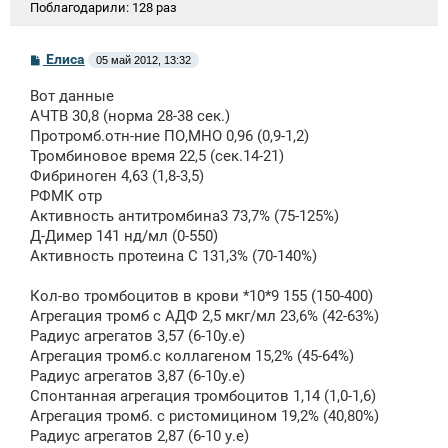
Поблагодарили:
128 раз
С
Елиса
05 май 2012, 13:32
о
о
Вот данные
б
щ
АЧТВ 30,8 (норма 28-38 сек.)
е
Протромб.отн-ние ПО,МНО 0,96 (0,9-1,2)
н
Тромбиновое время 22,5 (сек.14-21)
и
е
Фибриноген 4,63 (1,8-3,5)
РФМК отр
Активность антитромбина3 73,7% (75-125%)
Д-Димер 141 нд/мл (0-550)
Активность протеина С 131,3% (70-140%)
Кол-во тромбоцитов в крови *10*9 155 (150-400)
Агрегация тромб с АДФ 2,5 мкг/мл 23,6% (42-63%)
Радиус агрегатов 3,57 (6-10у.е)
Агрегация тромб.с коллагеном 15,2% (45-64%)
Радиус агрегатов 3,87 (6-10у.е)
Спонтанная агрегация тромбоцитов 1,14 (1,0-1,6)
Агрегация тромб. с ристомицином 19,2% (40,80%)
Радиус агрегатов 2,87 (6-10 у.е)