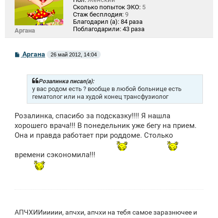
Сколько попыток ЭКО:
5
Стаж бесплодия:
9
Благодарил (а):
84 раза
Поблагодарили:
43 раза
Аргана
С
Аргана
26 май 2012, 14:04
о
о
б
щ
Розалинка писал(а):
е
у вас родом есть ? вообще в любой больнице есть
н
гематолог или на худой конец трансфузиолог
и
е
Розалинка, спасибо за подсказку!!!! Я нашла
хорошего врача!!! В понедельник уже бегу на прием.
Она и правда работает при роддоме. Столько
времени сэкономила!!!
АПЧХИИиииии, апчхи, апчхи на тебя самое заразнючее и