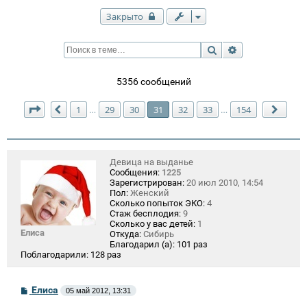
Закрыто
Поиск
Расширенный п
5356 сообщений
Страница
31
из
154
1
29
30
31
32
33
154
…
…
Пред.
След
Девица на выданье
Сообщения:
1225
Зарегистрирован:
20 июл 2010, 14:54
Пол:
Женский
Сколько попыток ЭКО:
4
Стаж бесплодия:
9
Сколько у вас детей:
1
Елиса
Откуда:
Сибирь
Благодарил (а):
101 раз
Поблагодарили:
128 раз
С
Елиса
05 май 2012, 13:31
о