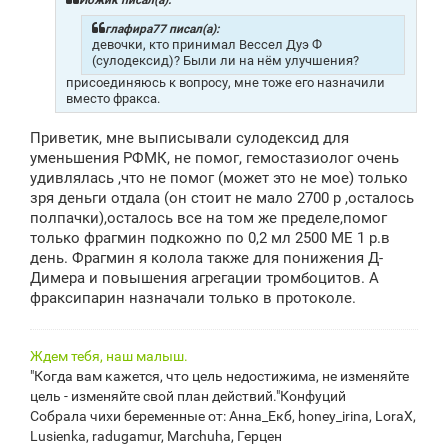
Йожик писал(а):
е
н
глафира77 писал(а):
и
девочки, кто принимал Вессел Дуэ Ф
е
(сулодексид)? Были ли на нём улучшения?
присоединяюсь к вопросу, мне тоже его назначили
вместо фракса.
Приветик, мне выписывали сулодексид для
уменьшения РФМК, не помог, гемостазиолог очень
удивлялась ,что не помог (может это не мое) только
зря деньги отдала (он стоит не мало 2700 р ,осталось
полпачки),осталось все на том же пределе,помог
только фрагмин подкожно по 0,2 мл 2500 МЕ 1 р.в
день. Фрагмин я колола также для понижения Д-
Димера и повышения агрегации тромбоцитов. А
фраксипарин назначали только в протоколе.
Ждем тебя, наш малыш.
"Когда вам кажется, что цель недостижима, не изменяйте
цель - изменяйте свой план действий."Конфуций
Собрала чихи беременные от: Анна_Екб, honey_irina, LoraX,
Lusienka, radugamur, Marchuha, Герцен