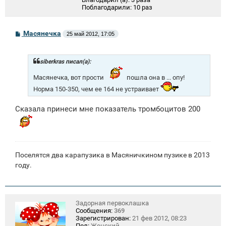
Поблагодарили:
10 раз
С
Масянечка
25 май 2012, 17:05
о
о
б
щ
siberkras писал(а):
е
н
Масянечка, вот прости
пошла она в ... опу!
и
Норма 150-350, чем ее 164 не устраивает
е
Сказала принеси мне показатель тромбоцитов 200
Поселятся два карапузика в Масяничкином пузике в 2013
году.
Задорная первоклашка
Сообщения:
369
Зарегистрирован:
21 фев 2012, 08:23
Пол:
Женский