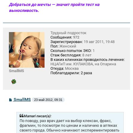
Добраться до мечты — значит пройти тест на
выносливость.
Трудный подросток
Сообщения:
972
Зарегистрирован:
19 авг 2011, 19:48
Пол:
Женский
Сколько попыток ЭКО:
1
Стаж бесплодия:
8 лет
В каких клиниках проводилось лечение:
НЦАГиП им. КУЛАКОВА, на Опарина
Откуда:
Москва
SmallMS
Поблагодарили:
2 раза
С
SmallMS
23 май 2012, 09:31
о
о
б
щ
Mamari писал(а):
е
По поводу, раз врач дает на выбор клексан, фракс,
н
фрагмин, то посмотри по ценам и наличию в аптеках
и
своего города. Обычно начинают эксперементировать
е