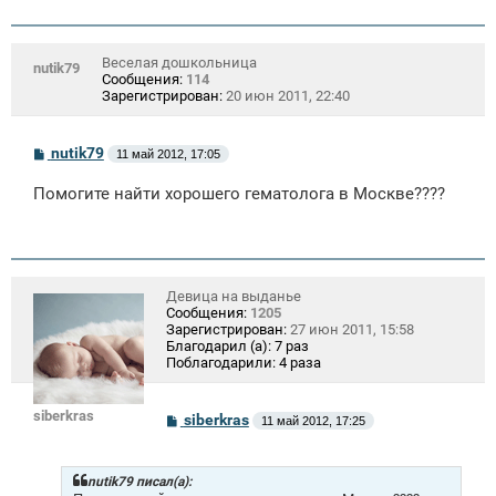
Веселая дошкольница
nutik79
Сообщения:
114
Зарегистрирован:
20 июн 2011, 22:40
С
nutik79
11 май 2012, 17:05
о
о
Помогите найти хорошего гематолога в Москве????
б
щ
е
н
и
е
Девица на выданье
Сообщения:
1205
Зарегистрирован:
27 июн 2011, 15:58
Благодарил (а):
7 раз
Поблагодарили:
4 раза
siberkras
С
siberkras
11 май 2012, 17:25
о
о
б
щ
nutik79 писал(а):
е