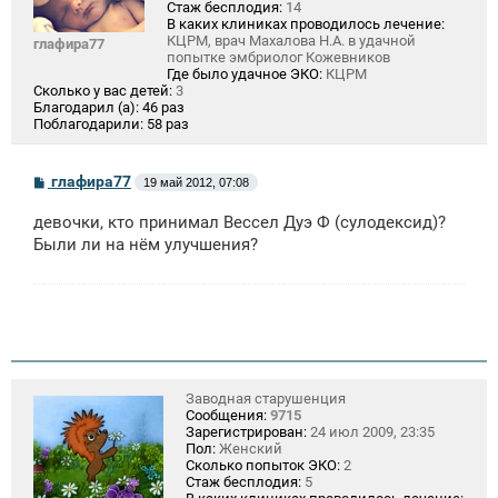
Стаж бесплодия:
14
В каких клиниках проводилось лечение:
КЦРМ, врач Махалова Н.А. в удачной
глафира77
попытке эмбриолог Кожевников
Где было удачное ЭКО:
КЦРМ
Сколько у вас детей:
3
Благодарил (а):
46 раз
Поблагодарили:
58 раз
С
глафира77
19 май 2012, 07:08
о
о
девочки, кто принимал Вессел Дуэ Ф (сулодексид)?
б
щ
Были ли на нём улучшения?
е
н
и
е
Заводная старушенция
Сообщения:
9715
Зарегистрирован:
24 июл 2009, 23:35
Пол:
Женский
Сколько попыток ЭКО:
2
Стаж бесплодия:
5