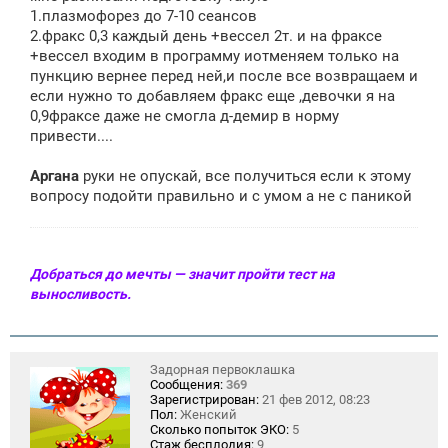
1.плазмофорез до 7-10 сеансов
2.фракс 0,3 каждый день +вессел 2т. и на фраксе
+вессел входим в программу иотменяем только на
пункцию вернее перед ней,и после все возвращаем и
если нужно то добавляем фракс еще ,девочки я на
0,9фраксе даже не смогла д-демир в норму
привести....
Аргана
руки не опускай, все получиться если к этому
вопросу подойти правильно и с умом а не с паникой
Добраться до мечты — значит пройти тест на
выносливость.
Задорная первоклашка
Сообщения:
369
Зарегистрирован:
21 фев 2012, 08:23
Пол:
Женский
Сколько попыток ЭКО:
5
Стаж бесплодия:
9