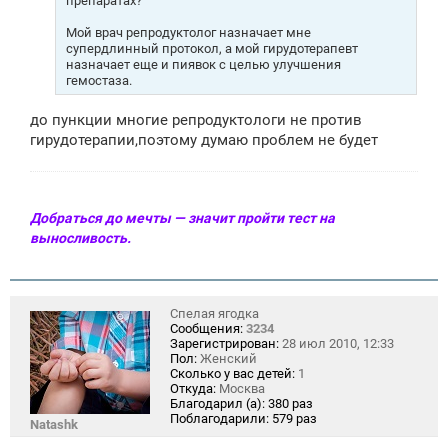
препаратах?
е
Мой врач репродуктолог назначает мне
супердлинный протокол, а мой гирудотерапевт
назначает еще и пиявок с целью улучшения
гемостаза.
до пункции многие репродуктологи не против
гирудотерапии,поэтому думаю проблем не будет
Добраться до мечты — значит пройти тест на
выносливость.
Спелая ягодка
Сообщения:
3234
Зарегистрирован:
28 июл 2010, 12:33
Пол:
Женский
Сколько у вас детей:
1
Откуда:
Москва
Благодарил (а):
380 раз
Поблагодарили:
579 раз
Natashk