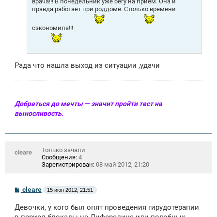
врача!!! В понедельник уже бегу на прием. Она и
правда работает при роддоме. Столько времени
сэкономила!!!
Рада что нашла выход из ситуации ,удачи
Добраться до мечты — значит пройти тест на
выносливость.
Только зачали
cleare
Сообщения:
4
Зарегистрирован:
08 май 2012, 21:20
С
cleare
15 июн 2012, 21:51
о
о
Девочки, у кого был опят проведения гирудотерапии
б
щ