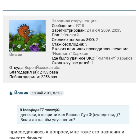
Заводная старушенция
Сообщения:
9715
Зарегистрирован:
24 июл 2009, 23:35
Пол:
Женский
Сколько попыток ЭКО:
2
Стаж бесплодия:
5
В каких клиниках проводилось лечение:
"Имплант" Харьков
Йожик
Где было удачное ЭКО:
"Имплант" Харьков
Сколько у вас детей:
1
Откуда:
ВоронЙожская обл.
Благодарил (а):
2153 раза
Поблагодарили:
2256 раз
С
Йожик
19 май 2012, 07:16
о
о
б
щ
глафира77 писал(а):
е
девочки, кто принимал Вессел Дуэ Ф (сулодексид)?
н
Были ли на нём улучшения?
и
е
присоединяюсь к вопросу, мне тоже его назначили
вместо фракса.