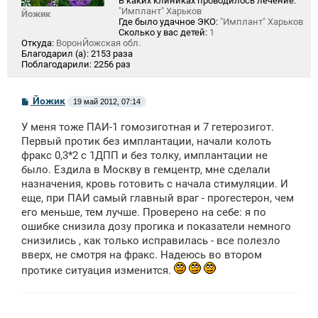
В каких клиниках проводилось лечение:
"Имплант" Харьков
Йожик
Где было удачное ЭКО:
"Имплант" Харьков
Сколько у вас детей:
1
Откуда:
ВоронЙожская обл.
Благодарил (а):
2153 раза
Поблагодарили:
2256 раз
С
Йожик
19 май 2012, 07:14
о
о
У меня тоже ПАИ-1 гомозиготная и 7 гетерозигот.
б
щ
Первый протик без имплантации, начали колоть
е
фракс 0,3*2 с 1ДПП и без толку, имплантации не
н
было. Ездила в Москву в гемцентр, мне сделали
и
е
назначения, кровь готовить с начала стимуляции. И
еще, при ПАИ самый главный враг - прогестерон, чем
его меньше, тем лучше. Проверено на себе: я по
ошибке снизила дозу прогика и показатели немного
снизились , как только исправилась - все полезло
вверх, не смотря на фракс. Надеюсь во втором
протике ситуация изменится.