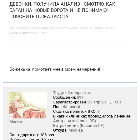
о
ДЕВОЧКИ, ПОЛУЧИЛА АНАЛИЗ - СМОТРЮ, КАК
б
щ
БАРАН НА НОВЫЕ ВОРОТА И НЕ ПОНИМАЮ!
е
ПОЯСНИТЕ ПОЖАЛУЙСТА
н
и
е
Последний раз редактировалось
тання
24 июн 2012, 08:22, всего
редактировалось 1 раз.
Боженька, помогает мне в моем намерении!
Трудный подросток
Сообщения:
697
Зарегистрирован:
29 апр 2011, 11:01
Пол:
Женский
Сколько попыток ЭКО:
3
В каких клиниках проводилось лечение:
Альтравита (крио - ЗБ)
Murlen
Витроклиник (Базанов ПА)
Откуда:
Москва
Благодарил (а):
106 раз
Поблагодарили:
80 раз