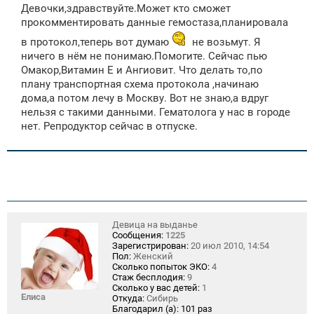
о
Девочки,здравствуйте.Может кто сможет
б
щ
прокомментировать данные гемостаза,планировала
е
н
в протокол,теперь вот думаю
не возьмут. Я
и
ничего в нём не понимаю.Помогите. Сейчас пью
е
Омакор,Витамин Е и Ангиовит. Что делать то,по
плану транспортная схема протокола ,начинаю
дома,а потом лечу в Москву. Вот не знаю,а вдруг
нельзя с такими данными. Гематолога у нас в городе
нет. Репродуктор сейчас в отпуске.
Девица на выданье
Сообщения:
1225
Зарегистрирован:
20 июл 2010, 14:54
Пол:
Женский
Сколько попыток ЭКО:
4
Стаж бесплодия:
9
Сколько у вас детей:
1
Елиса
Откуда:
Сибирь
Благодарил (а):
101 раз