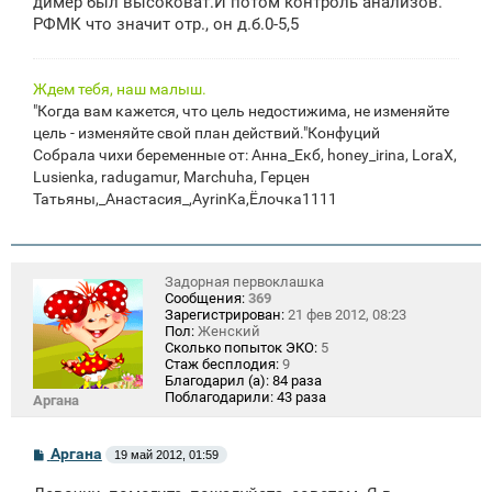
димер был высоковат.И потом контроль анализов.
РФМК что значит отр., он д.б.0-5,5
Ждем тебя, наш малыш.
"Когда вам кажется, что цель недостижима, не изменяйте
цель - изменяйте свой план действий."Конфуций
Собрала чихи беременные от: Анна_Екб, honey_irina, LoraX,
Lusienka, radugamur, Marchuha, Герцен
Татьяны,_Анастасия_,AyrinKa,Ёлочка1111
Задорная первоклашка
Сообщения:
369
Зарегистрирован:
21 фев 2012, 08:23
Пол:
Женский
Сколько попыток ЭКО:
5
Стаж бесплодия:
9
Благодарил (а):
84 раза
Поблагодарили:
43 раза
Аргана
С
Аргана
19 май 2012, 01:59
о
о