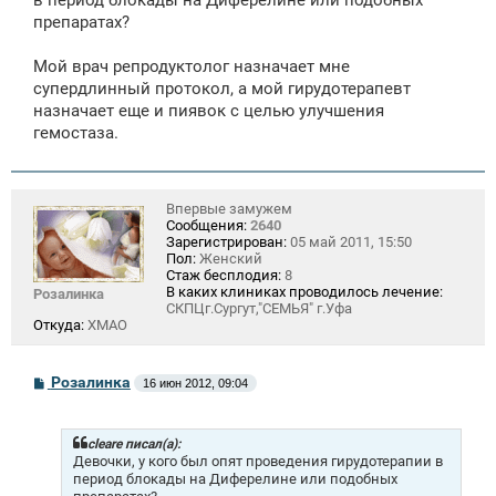
в период блокады на Диферелине или подобных
е
препаратах?
н
и
е
Мой врач репродуктолог назначает мне
супердлинный протокол, а мой гирудотерапевт
назначает еще и пиявок с целью улучшения
гемостаза.
Впервые замужем
Сообщения:
2640
Зарегистрирован:
05 май 2011, 15:50
Пол:
Женский
Стаж бесплодия:
8
В каких клиниках проводилось лечение:
Розалинка
СКПЦг.Сургут,"СЕМЬЯ" г.Уфа
Откуда:
ХМАО
С
Розалинка
16 июн 2012, 09:04
о
о
б
щ
cleare писал(а):
е
Девочки, у кого был опят проведения гирудотерапии в
н
период блокады на Диферелине или подобных
и