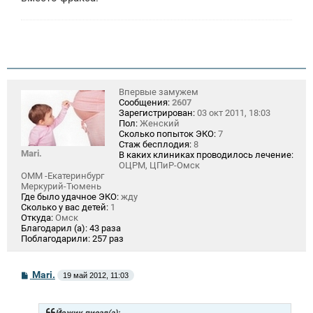
Впервые замужем
Сообщения:
2607
Зарегистрирован:
03 окт 2011, 18:03
Пол:
Женский
Сколько попыток ЭКО:
7
Стаж бесплодия:
8
Mari.
В каких клиниках проводилось лечение:
ОЦРМ, ЦПиР-Омск
ОММ -Екатеринбург
Меркурий-Тюмень
Где было удачное ЭКО:
жду
Сколько у вас детей:
1
Откуда:
Омск
Благодарил (а):
43 раза
Поблагодарили:
257 раз
С
Mari.
19 май 2012, 11:03
о
о
б
щ