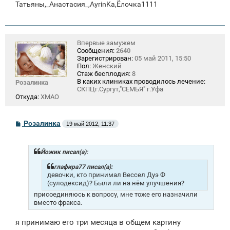
Татьяны,_Анастасия_,AyrinKa,Ёлочка1111
Впервые замужем
Сообщения:
2640
Зарегистрирован:
05 май 2011, 15:50
Пол:
Женский
Стаж бесплодия:
8
В каких клиниках проводилось лечение:
Розалинка
СКПЦг.Сургут,"СЕМЬЯ" г.Уфа
Откуда:
ХМАО
С
Розалинка
19 май 2012, 11:37
о
о
б
щ
Йожик писал(а):
е
н
глафира77 писал(а):
и
девочки, кто принимал Вессел Дуэ Ф
е
(сулодексид)? Были ли на нём улучшения?
присоединяюсь к вопросу, мне тоже его назначили
вместо фракса.
я принимаю его три месяца в общем картину