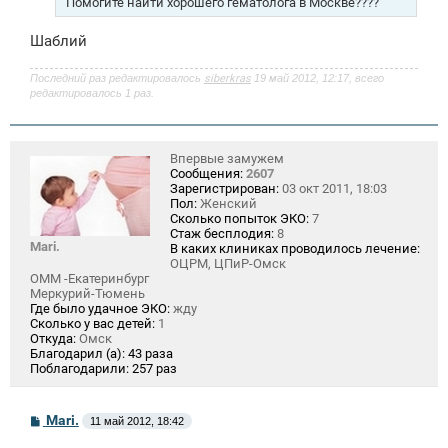
Помогите найти хорошего гематолога в Москве????
н
и
Шаблий
е
Последний раз редактировалось
siberkras
19 май 2012, 12:17, всего
редактировалось 1 раз.
Впервые замужем
Сообщения:
2607
Зарегистрирован:
03 окт 2011, 18:03
Пол:
Женский
Сколько попыток ЭКО:
7
Стаж бесплодия:
8
Mari.
В каких клиниках проводилось лечение:
ОЦРМ, ЦПиР-Омск
ОММ -Екатеринбург
Меркурий-Тюмень
Где было удачное ЭКО:
жду
Сколько у вас детей:
1
Откуда:
Омск
Благодарил (а):
43 раза
Поблагодарили:
257 раз
С
Mari.
11 май 2012, 18:42
о
о