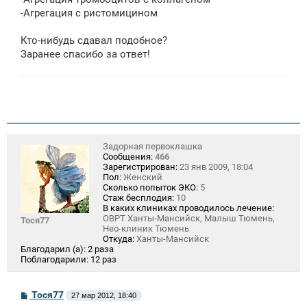
-Агрегация с ристомицином
Кто-нибудь сдавал подобное?
Заранее спасибо за ответ!
Задорная первоклашка
Сообщения:
466
Зарегистрирован:
23 янв 2009, 18:04
Пол:
Женский
Сколько попыток ЭКО:
5
Стаж бесплодия:
10
В каких клиниках проводилось лечение:
ОВРТ Ханты-Мансийск, Малыш Тюмень,
Тося77
Нео-клиник Тюмень
Откуда:
Ханты-Мансийск
Благодарил (а):
2 раза
Поблагодарили:
12 раз
С
Тося77
27 мар 2012, 18:40
о