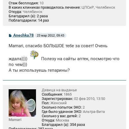
Стаж бесплодия:
10
В каких клиниках проводилось лечение:
ЦПСиР, Челябинск
Откуда:
Челябинск
Благодарил (а):
2 раза
Поблагодарили:
14 раз
С
Anechka78
23 мар 2012, 09:43
о
о
Mamari, спасибо БОЛЬШОЕ тебе за совет! Очень
б
щ
е
ждала))))
Полезу на сайты аптек, посмотрю что
н
и
по чем)))
е
А ты используешь гепарины?
Девица на выданье
Сообщения:
1865
Зарегистрирован:
02 фев 2010, 13:50
Пол:
Женский
Сколько попыток ЭКО:
2
Где было удачное ЭКО:
Альтра-Вита
Сколько у вас детей:
2
Mamari
Откуда:
Москва
Благодарил (а):
354 раза
Поблагодарили:
282 раза