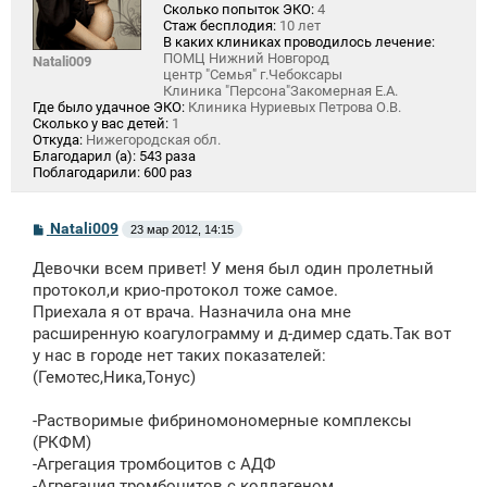
Сколько попыток ЭКО:
4
Стаж бесплодия:
10 лет
В каких клиниках проводилось лечение:
ПОМЦ Нижний Новгород
Natali009
центр "Семья" г.Чебоксары
Клиника "Персона"Закомерная Е.А.
Где было удачное ЭКО:
Клиника Нуриевых Петрова О.В.
Сколько у вас детей:
1
Откуда:
Нижегородская обл.
Благодарил (а):
543 раза
Поблагодарили:
600 раз
С
Natali009
23 мар 2012, 14:15
о
о
Девочки всем привет! У меня был один пролетный
б
щ
протокол,и крио-протокол тоже самое.
е
Приехала я от врача. Назначила она мне
н
расширенную коагулограмму и д-димер сдать.Так вот
и
е
у нас в городе нет таких показателей:
(Гемотес,Ника,Тонус)
-Растворимые фибриномономерные комплексы
(РКФМ)
-Агрегация тромбоцитов с АДФ
-Агрегация тромбоцитов с коллагеном