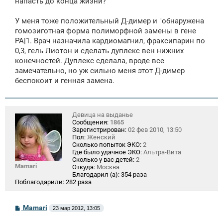
напасть до конца жизни?
н
и
е
У меня тоже положительный Д-димер и "обнаружена
гомозиготная форма полиморфной замены в гене
PA|1. Врач назначила кардиомагнил, фраксипарин по
0,3, гель Лиотон и сделать дуплекс вен нижних
конечностей. Дуплекс сделала, вроде все
замечательно, но уж сильно меня этот Д-димер
беспокоит и генная замена.
Девица на выданье
Сообщения:
1865
Зарегистрирован:
02 фев 2010, 13:50
Пол:
Женский
Сколько попыток ЭКО:
2
Где было удачное ЭКО:
Альтра-Вита
Сколько у вас детей:
2
Mamari
Откуда:
Москва
Благодарил (а):
354 раза
Поблагодарили:
282 раза
С
Mamari
23 мар 2012, 13:05
о
о