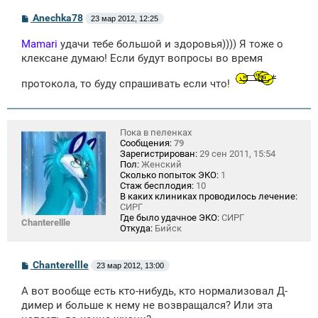
С
Anechka78
23 мар 2012, 12:25
о
о
Mamari
удачи тебе большой и здоровья)))) Я тоже о
б
щ
клексане думаю! Если будут вопросы во время
е
н
протокола, то буду спрашивать если что!
и
е
Пока в пеленках
Сообщения:
79
Зарегистрирован:
29 сен 2011, 15:54
Пол:
Женский
Сколько попыток ЭКО:
1
Стаж бесплодия:
10
В каких клиниках проводилось лечение:
СИРГ
Где было удачное ЭКО:
СИРГ
Сhаntеrеlllе
Откуда:
Бийск
С
Сhаntеrеlllе
23 мар 2012, 13:00
о
о
А вот вообще есть кто-нибудь, кто нормализовал Д-
б
щ
димер и больше к нему не возвращался? Или эта
е