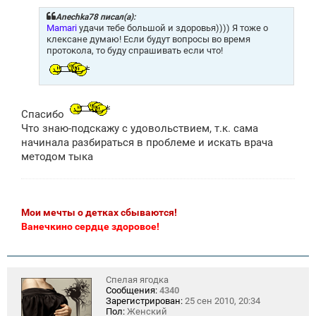
б
щ
Anechka78 писал(а):
е
Mamari
удачи тебе большой и здоровья)))) Я тоже о
н
клексане думаю! Если будут вопросы во время
и
протокола, то буду спрашивать если что!
е
Спасибо
Что знаю-подскажу с удовольствием, т.к. сама
начинала разбираться в проблеме и искать врача
методом тыка
Мои мечты о детках сбываются!
Ванечкино сердце здоровое!
Спелая ягодка
Сообщения:
4340
Зарегистрирован:
25 сен 2010, 20:34
Пол:
Женский