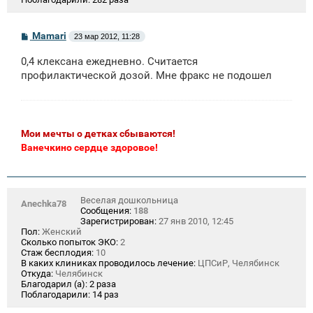
С
Mamari
23 мар 2012, 11:28
о
о
0,4 клексана ежедневно. Считается
б
щ
профилактической дозой. Мне фракс не подошел
е
н
и
е
Мои мечты о детках сбываются!
Ванечкино сердце здоровое!
Веселая дошкольница
Anechka78
Сообщения:
188
Зарегистрирован:
27 янв 2010, 12:45
Пол:
Женский
Сколько попыток ЭКО:
2
Стаж бесплодия:
10
В каких клиниках проводилось лечение:
ЦПСиР, Челябинск
Откуда:
Челябинск
Благодарил (а):
2 раза
Поблагодарили:
14 раз