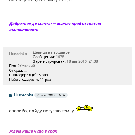
Добраться до мечты — значит пройти тест на
выносливость.
Девица на выданье
Liucechka
Сообщения:
1675
Зарегистрирован:
18 авг 2010, 21:38
Пол:
Женский
Откуда:
...
Благодарил (а):
6 раз
Поблагодарили:
11 раз
С
Liucechka
20 мар 2012, 15:02
о
о
б
спасибо, пойду погуглю темку
щ
е
н
и
е
ждем наше чудо в срок