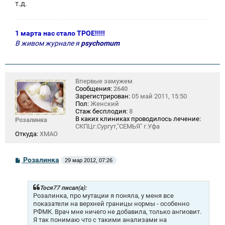
т.д.
1 марта нас стало ТРОЕ!!!!!
В живом журнале я
psychomum
Впервые замужем
Сообщения:
2640
Зарегистрирован:
05 май 2011, 15:50
Пол:
Женский
Стаж бесплодия:
8
В каких клиниках проводилось лечение:
Розалинка
СКПЦг.Сургут,"СЕМЬЯ" г.Уфа
Откуда:
ХМАО
С
Розалинка
29 мар 2012, 07:26
о
о
б
щ
Тося77 писал(а):
е
Розалинка, про мутации я поняла, у меня все
н
показатели на верхней границы нормы - особенно
и
РФМК. Врач мне ничего не добавила, только ангиовит.
е
Я так понимаю что с такими анализами на