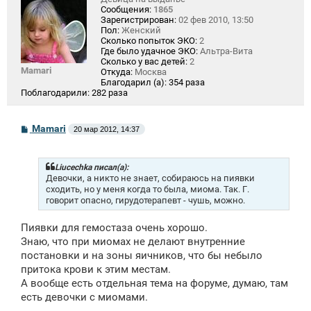
Сообщения:
1865
Зарегистрирован:
02 фев 2010, 13:50
Пол:
Женский
Сколько попыток ЭКО:
2
Где было удачное ЭКО:
Альтра-Вита
Сколько у вас детей:
2
Mamari
Откуда:
Москва
Благодарил (а):
354 раза
Поблагодарили:
282 раза
С
Mamari
20 мар 2012, 14:37
о
о
б
щ
Liucechka писал(а):
е
Девочки, а никто не знает, собираюсь на пиявки
н
сходить, но у меня когда то была, миома. Так. Г.
и
говорит опасно, гирудотерапевт - чушь, можно.
е
Пиявки для гемостаза очень хорошо.
Знаю, что при миомах не делают внутренние
постановки и на зоны яичников, что бы небыло
притока крови к этим местам.
А вообще есть отдельная тема на форуме, думаю, там
есть девочки с миомами.