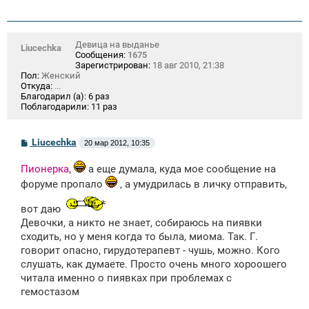
е
н
и
е
Девица на выданье
Liucechka
Сообщения:
1675
Зарегистрирован:
18 авг 2010, 21:38
Пол:
Женский
Откуда:
...
Благодарил (а):
6 раз
Поблагодарили:
11 раз
С
Liucechka
20 мар 2012, 10:35
о
о
Пионерка
,
а еще думала, куда мое сообщение на
б
щ
форуме пропало
, а умудрилась в личку отправить,
е
н
вот даю
и
е
Девочки, а никто не знает, собираюсь на пиявки
сходить, но у меня когда то была, миома. Так. Г.
говорит опасно, гирудотерапевт - чушь, можно. Кого
слушать, как думаете. Просто очень много хороошего
читала именно о пиявках при проблемах с
гемостазом