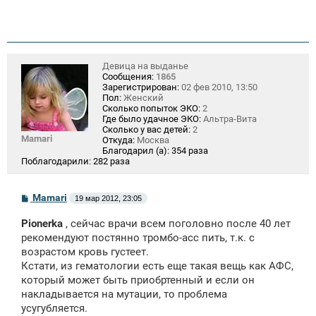
Девица на выданье
Сообщения:
1865
Зарегистрирован:
02 фев 2010, 13:50
Пол:
Женский
Сколько попыток ЭКО:
2
Где было удачное ЭКО:
Альтра-Вита
Сколько у вас детей:
2
Mamari
Откуда:
Москва
Благодарил (а):
354 раза
Поблагодарили:
282 раза
С
Mamari
19 мар 2012, 23:05
о
о
Pionerka
, сейчас врачи всем поголовно после 40 лет
б
щ
рекомендуют постянно тромбо-асс пить, т.к. с
е
возрастом кровь густеет.
н
Кстати, из гематологии есть еще такая вещь как АФС,
и
е
который может быть приобртенный и если он
накладывается на мутации, то проблема
усугубляется.