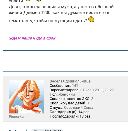
спасти
н
Девы, открыла анализы мужа, а у него в обычной
и
е
жизни Ддимер 1200. как вы думаете вести его к
гематологу, чтобы на мутации сдать?
ждем наше чудо в срок
Веселая дошкольница
Сообщения:
141
Зарегистрирован:
13 сен 2011, 11:27
Пол:
Женский
Сколько попыток ЭКО:
3
Сколько у вас детей:
1
Откуда:
Советский Союз
Благодарил (а):
14 раз
Поблагодарили:
13 раз
Pionerka
С