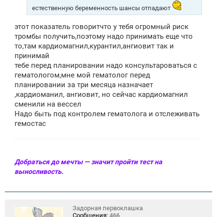
естественную беременность шансы отпадают
этот показатель говоритчто у тебя огромный риск
тромбы получить,поэтому надо принимать еще что
то,там кардиомагнил,курантил,ангиовит так и
принимай
тебе перед планировании надо консультароваться с
гематологом,мне мой гематолог перед
планировании за три месяца назначает
,кардиоманил, ангиовит, но сейчас кардиомагнил
сменили на вессел
Надо быть под контролем гематолога и отслеживать
гемостас
Добраться до мечты — значит пройти тест на
выносливость.
Задорная первоклашка
Сообщения:
466