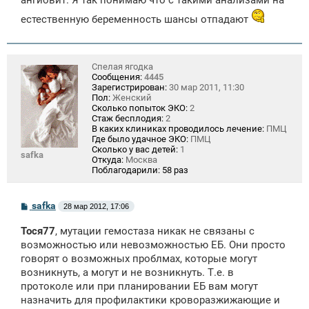
ангиовит. Я так понимаю что с такими анализами на
е
естественную беременность шансы отпадают
Спелая ягодка
Сообщения:
4445
Зарегистрирован:
30 мар 2011, 11:30
Пол:
Женский
Сколько попыток ЭКО:
2
Стаж бесплодия:
2
В каких клиниках проводилось лечение:
ПМЦ
Где было удачное ЭКО:
ПМЦ
Сколько у вас детей:
1
safka
Откуда:
Москва
Поблагодарили:
58 раз
С
safka
28 мар 2012, 17:06
о
о
Тося77
, мутации гемостаза никак не связаны с
б
щ
возможностью или невозможностью ЕБ. Они просто
е
говорят о возможных проблмах, которые могут
н
возникнуть, а могут и не возникнуть. Т.е. в
и
е
протоколе или при планировании ЕБ вам могут
назначить для профилактики кроворазжижающие и