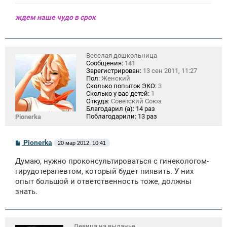
ждем наше чудо в срок
Веселая дошкольница
Сообщения:
141
Зарегистрирован:
13 сен 2011, 11:27
Пол:
Женский
Сколько попыток ЭКО:
3
Сколько у вас детей:
1
Откуда:
Советский Союз
Благодарил (а):
14 раз
Поблагодарили:
13 раз
Pionerka
С
Pionerka
20 мар 2012, 10:41
о
о
Думаю, нужно проконсультироваться с гинекологом-
б
щ
гирудотерапевтом, который будет пиявить. У них
е
опыт большой и ответственность тоже, должны
н
знать.
и
е
Девица на выданье