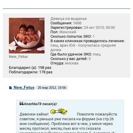
Девица на выданье
Сообщения:
1650
Зарегистрирован:
24 окт 2010, 00:00
Пол:
Женский
Сколько попыток ЭКО:
1
В каких клиниках проводилось лечение:
пмц, врач ЮА - получилась средняя
дочка
Где было удачное ЭКО:
пмц
New_Fetus
Сколько у вас детей:
3
Откуда:
москва
Благодарил (а):
198 раз
Поблагодарили:
178 раз
С
New_Fetus
20 мар 2012, 19:56
о
о
б
щ
Anechka78 писал(а):
е
н
Девочки-зайки!
Помогите пожалуйста
и
советом, я раньше уже писала на форуме (на стр.26
е
мое сообщение). Проблема вот в чем, у меня через
месяц протокол, месяц пью все что сказала