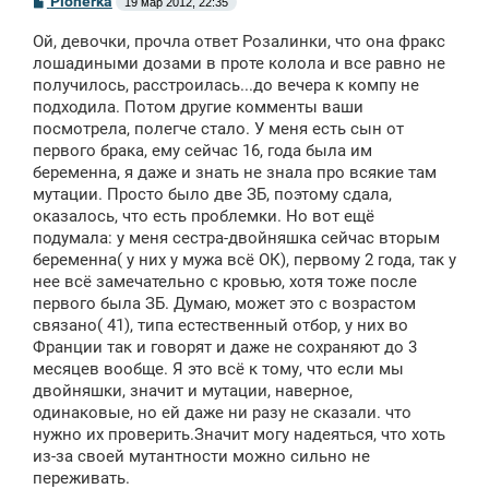
Pionerka
19 мар 2012, 22:35
о
о
Ой, девочки, прочла ответ Розалинки, что она фракс
б
щ
лошадиными дозами в проте колола и все равно не
е
получилось, расстроилась...до вечера к компу не
н
подходила. Потом другие комменты ваши
и
е
посмотрела, полегче стало. У меня есть сын от
первого брака, ему сейчас 16, года была им
беременна, я даже и знать не знала про всякие там
мутации. Просто было две ЗБ, поэтому сдала,
оказалось, что есть проблемки. Но вот ещё
подумала: у меня сестра-двойняшка сейчас вторым
беременна( у них у мужа всё ОК), первому 2 года, так у
нее всё замечательно с кровью, хотя тоже после
первого была ЗБ. Думаю, может это с возрастом
связано( 41), типа естественный отбор, у них во
Франции так и говорят и даже не сохраняют до 3
месяцев вообще. Я это всё к тому, что если мы
двойняшки, значит и мутации, наверное,
одинаковые, но ей даже ни разу не сказали. что
нужно их проверить.Значит могу надеяться, что хоть
из-за своей мутантности можно сильно не
переживать.