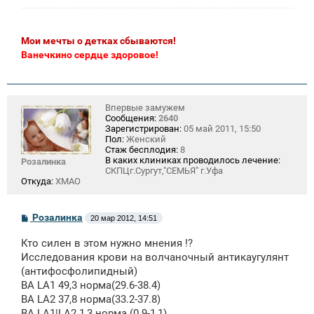
Мои мечты о детках сбываются!
Ванечкино сердце здоровое!
Впервые замужем
Сообщения:
2640
Зарегистрирован:
05 май 2011, 15:50
Пол:
Женский
Стаж бесплодия:
8
В каких клиниках проводилось лечение:
Розалинка
СКПЦг.Сургут,"СЕМЬЯ" г.Уфа
Откуда:
ХМАО
С
Розалинка
20 мар 2012, 14:51
о
о
Кто силен в этом нужно мнения !?
б
щ
Исследования крови на волчаночный антикаугулянт
е
(антифосфолипидный)
н
BA LA1 49,3 норма(29.6-38.4)
и
е
BA LA2 37,8 норма(33.2-37.8)
BA LA1|LA2 1,3 норма (0.9-1,1)