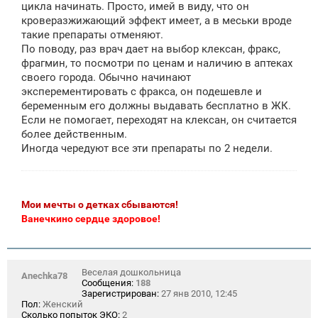
е
цикла начинать. Просто, имей в виду, что он
н
кроверазжижающий эффект имеет, а в меськи вроде
и
е
такие препараты отменяют.
По поводу, раз врач дает на выбор клексан, фракс,
фрагмин, то посмотри по ценам и наличию в аптеках
своего города. Обычно начинают
эксперементировать с фракса, он подешевле и
беременным его должны выдавать бесплатно в ЖК.
Если не помогает, переходят на клексан, он считается
более действенным.
Иногда чередуют все эти препараты по 2 недели.
Мои мечты о детках сбываются!
Ванечкино сердце здоровое!
Веселая дошкольница
Anechka78
Сообщения:
188
Зарегистрирован:
27 янв 2010, 12:45
Пол:
Женский
Сколько попыток ЭКО:
2