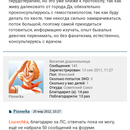
гирудотерапию, но это уже ближе к протоколу, так как
и
е
живу далековато от города.Да, обязательно
проконсультируюсь с гемостазиологом, так как буду
делать по квоте, там некогда сильно замарачиваться,
поток большой, поэтому самой приходиться
готовиться, информацию изучать, опыт бывалых
девочек перенимать, но без фанатизма, естественно,
консультируясь с врачом.
Веселая дошкольница
Сообщения:
141
Зарегистрирован:
13 сен 2011, 11:27
Пол:
Женский
Сколько попыток ЭКО:
3
Сколько у вас детей:
1
Откуда:
Советский Союз
Благодарил (а):
14 раз
Поблагодарили:
13 раз
Pionerka
С
Pionerka
20 мар 2012, 10:27
о
о
Liucechka
, благодарю за ЛС, отвечать пока не могу,
б
щ
ещё не набрала 50 сообщений на форуме.