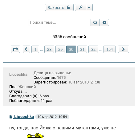
Закрыто
Поиск
Расширенный п
5356 сообщений
Страница
30
из
154
1
28
29
30
31
32
154
…
…
Пред.
След
Девица на выданье
Liucechka
Сообщения:
1675
Зарегистрирован:
18 авг 2010, 21:38
Пол:
Женский
Откуда:
...
Благодарил (а):
6 раз
Поблагодарили:
11 раз
С
Liucechka
19 мар 2012, 19:54
о
о
ну, тогда, нас Йожа с нашими мутантами, уже не
б
щ
е