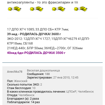
антикоагулянты - то это фраксипарин и тп
17 ДПО ХГЧ 1085; 33 ДПО СБ+ КТР 7мм;
39 нед - РОДИЛАСЬ ДОЧКА! 3600 г
ЭКО-2012: 12ДПП-ХГЧ 1727; 15ДПП-ХГЧ6279 41ДПП-
КТР18мм, СБ168
21НЕД-440г, БПР 50мм; 36НЕД~2700г, ОГ 326мм
40нед 6дн-РОДИЛАСЬ ДОЧКА! 3500 г
Веселая дошкольница
Anechka78
Сообщения:
188
Зарегистрирован:
27 янв 2010, 12:45
Пол:
Женский
Сколько попыток ЭКО:
2
Стаж бесплодия:
10
В каких клиниках проводилось лечение:
ЦПСиР, Челябинск
Откуда:
Челябинск
Благодарил (а):
2 раза
Поблагодарили:
14 раз