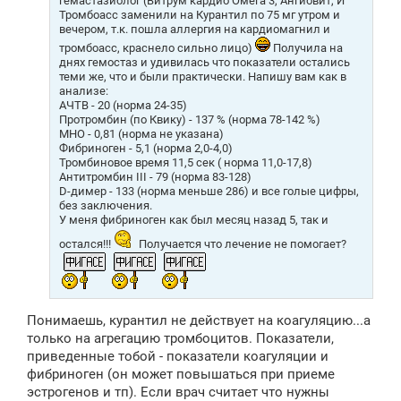
гемастазиолог (Витрум кардио Омега 3, Ангиовит, И
Тромбоасс заменили на Курантил по 75 мг утром и
вечером, т.к. пошла аллергия на кардиомагнил и
тромбоасс, краснело сильно лицо)
Получила на
днях гемостаз и удивилась что показатели остались
теми же, что и были практически. Напишу вам как в
анализе:
АЧТВ - 20 (норма 24-35)
Протромбин (по Квику) - 137 % (норма 78-142 %)
МНО - 0,81 (норма не указана)
Фибриноген - 5,1 (норма 2,0-4,0)
Тромбиновое время 11,5 сек ( норма 11,0-17,8)
Антитромбин III - 79 (норма 83-128)
D-димер - 133 (норма меньше 286) и все голые цифры,
без заключения.
У меня фибриноген как был месяц назад 5, так и
остался!!!
Получается что лечение не помогает?
Понимаешь, курантил не действует на коагуляцию...а
только на агрегацию тромбоцитов. Показатели,
приведенные тобой - показатели коагуляции и
фибриноген (он может повышаться при приеме
эстрогенов и тп). Если врач считает что нужны