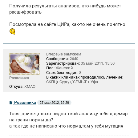
о
Получила результаты анализов, кто-нибудь может
б
щ
расшифровать
е
н
Посмотрела на сайте ЦИРа, как-то не очень понятно
и
е
Впервые замужем
Сообщения:
2640
Зарегистрирован:
05 май 2011, 15:50
Пол:
Женский
Стаж бесплодия:
8
В каких клиниках проводилось лечение:
Розалинка
СКПЦг.Сургут,"СЕМЬЯ" г.Уфа
Откуда:
ХМАО
С
Розалинка
27 мар 2012, 19:29
о
о
Тося ,привет,плохо видно твой анализ,у тебя д-демир
б
щ
на грани нормы да?
е
а так где не написано что норма,там у тебя мутация
н
и
е