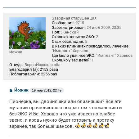
Заводная старушенция
Сообщения:
9715
Зарегистрирован:
24 июл 2009, 23:35
Пол:
Женский
Сколько попыток ЭКО:
2
Стаж бесплодия:
5
В каких клиниках проводилось лечение:
"Имплант" Харьков
Йожик
Где было удачное ЭКО:
"Имплант" Харьков
Сколько у вас детей:
1
Откуда:
ВоронЙожская обл.
Благодарил (а):
2153 раза
Поблагодарили:
2256 раз
С
Йожик
19 мар 2012, 22:49
о
о
Пионерка, вы двойняшки или близняшки? Все эти
б
щ
мутации проявляются с возрастом к сожалению и
е
без ЭКО И Бе. Хорошо что уже известно слабое
н
звено, и кровь нужно будет готовить к протику
и
е
заранее, так больше шансов.