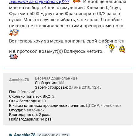
извините за подробности)???
И вообще написала
мне на выбор с 4 дня стимуляции : Клексан 0,4/сут,
Фрагмин 5000 Ед/сут или Фраксипарин 0,3/2 раза в
сутки. Мне что лучше выбрать, я не знаю. Я вообще
никогда не сталкивалась с этими препаратами пока.
Вот теперь хочу за месяц понизить свой фибриноген
и в протокол возьмут)))) Волнуюсь чего-то..
Веселая дошкольница
Anechka78
Сообщения:
188
Зарегистрирован:
27 янв 2010, 12:45
Пол:
Женский
Сколько попыток ЭКО:
2
Стаж бесплодия:
10
В каких клиниках проводилось лечение:
ЦПСиР, Челябинск
Откуда:
Челябинск
Благодарил (а):
2 раза
Поблагодарили:
14 раз
С
Anechka78
23 мар 2012, 07:23