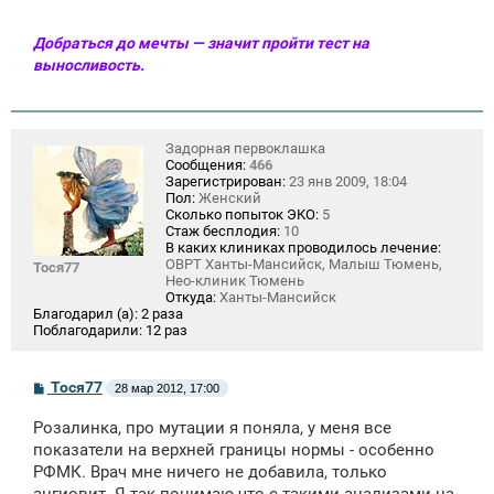
Добраться до мечты — значит пройти тест на
выносливость.
Задорная первоклашка
Сообщения:
466
Зарегистрирован:
23 янв 2009, 18:04
Пол:
Женский
Сколько попыток ЭКО:
5
Стаж бесплодия:
10
В каких клиниках проводилось лечение:
ОВРТ Ханты-Мансийск, Малыш Тюмень,
Тося77
Нео-клиник Тюмень
Откуда:
Ханты-Мансийск
Благодарил (а):
2 раза
Поблагодарили:
12 раз
С
Тося77
28 мар 2012, 17:00
о
о
Розалинка, про мутации я поняла, у меня все
б
щ
показатели на верхней границы нормы - особенно
е
РФМК. Врач мне ничего не добавила, только
н
и