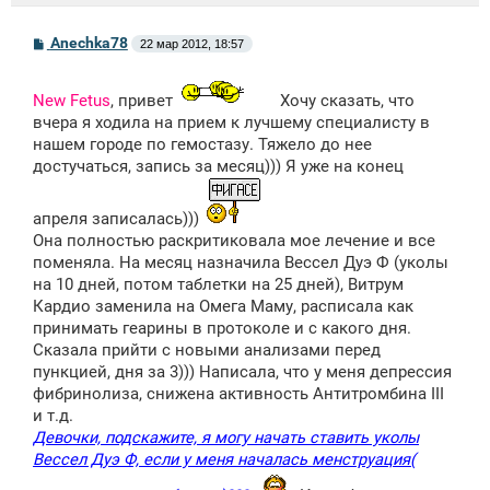
С
Anechka78
22 мар 2012, 18:57
о
о
б
New Fetus
, привет
Хочу сказать, что
щ
е
вчера я ходила на прием к лучшему специалисту в
н
нашем городе по гемостазу. Тяжело до нее
и
е
достучаться, запись за месяц))) Я уже на конец
апреля записалась)))
Она полностью раскритиковала мое лечение и все
поменяла. На месяц назначила Вессел Дуэ Ф (уколы
на 10 дней, потом таблетки на 25 дней), Витрум
Кардио заменила на Омега Маму, расписала как
принимать геарины в протоколе и с какого дня.
Сказала прийти с новыми анализами перед
пункцией, дня за 3))) Написала, что у меня депрессия
фибринолиза, снижена активность Антитромбина III
и т.д.
Девочки, подскажите, я могу начать ставить уколы
Вессел Дуэ Ф, если у меня началась менструация(