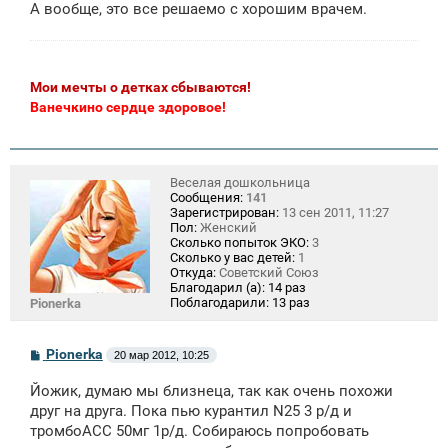
А вообще, это все решаемо с хорошим врачем.
Мои мечты о детках сбываются!
Ванечкино сердце здоровое!
Веселая дошкольница
Сообщения:
141
Зарегистрирован:
13 сен 2011, 11:27
Пол:
Женский
Сколько попыток ЭКО:
3
Сколько у вас детей:
1
Откуда:
Советский Союз
Благодарил (а):
14 раз
Поблагодарили:
13 раз
Pionerka
С
Pionerka
20 мар 2012, 10:25
о
о
Йожик, думаю мы близнеца, так как очень похожи
б
щ
друг на друга. Пока пью курантил N25 3 р/д и
е
тромбоАСС 50мг 1р/д. Собираюсь попробовать
н