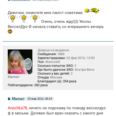
о
о
б
Девочки, помогите мне пжлст советами
щ
е
н
Очень, очень жду)))) Уколы
и
ВесселДуэ Ф начала ставить со вчерашнего вечера.
е
Девица на выданье
Сообщения:
1865
Зарегистрирован:
02 фев 2010, 13:50
Пол:
Женский
Сколько попыток ЭКО:
2
Где было удачное ЭКО:
Альтра-Вита
Сколько у вас детей:
2
Mamari
Откуда:
Москва
Благодарил (а):
354 раза
Поблагодарили:
282 раза
С
Mamari
23 мар 2012, 09:14
о
о
Anechka78
, ничего не подскажу по поводу весселдуэ
б
щ
ф в меськи. Должен был врач сказать с какого дня