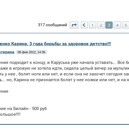
Страница
3
из
10
317 сообщений
1
2
3
4
5
Пред.
енко Карина, 3 года борьбы за здоровое детство!!!
атерина
08 фев 2012, 14:36
ние подходит к концу, и Каруська уже начала уставать... Все 
аже в игровую не хотела идти, сидела целый вечер за мульти
ь у нее , болят ноги или нет, и если она не захочет сегодня 
ь... но, Карина не признается болят у нее ножки или нет, и на 
ение
ие на Билайн - 500 руб
ольшое!!!!