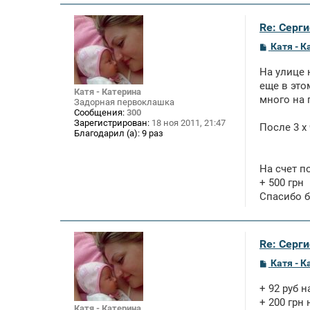
Re: Серги
С
Катя - К
о
о
На улице 
б
щ
еще в это
Катя - Катерина
е
много на 
Задорная первоклашка
н
Сообщения:
300
и
Зарегистрирован:
18 ноя 2011, 21:47
е
После 3 х
Благодарил (а):
9 раз
На счет п
+ 500 грн
Спасибо б
Re: Серги
С
Катя - К
о
о
+ 92 руб 
б
щ
+ 200 грн
Катя - Катерина