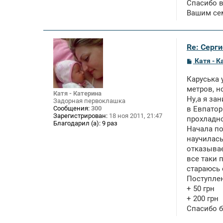
Спасибо в
Вашим сем
Re: Серги
С
Катя - К
о
о
Каруська 
б
щ
метров, н
Катя - Катерина
е
Ну,а я за
Задорная первоклашка
н
Сообщения:
300
в Евпатор
и
Зарегистрирован:
18 ноя 2011, 21:47
е
прохладно
Благодарил (а):
9 раз
Начала по
научилась
отказывает
все таки 
стараюсь 
Поступле
+ 50 грн
+ 200 грн
Спасибо б