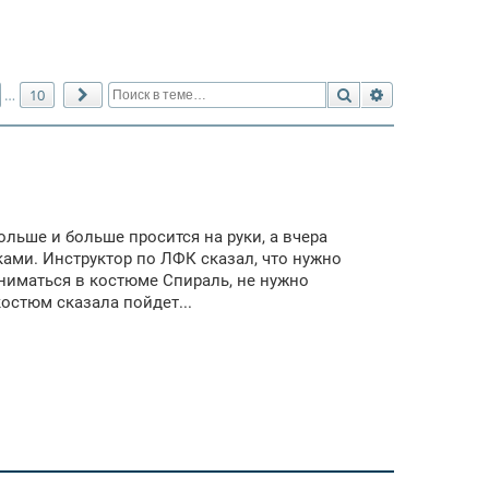
Поиск
Расширенный 
10
…
След.
больше и больше просится на руки, а вчера
ками. Инструктор по ЛФК сказал, что нужно
заниматься в костюме Спираль, не нужно
костюм сказала пойдет...