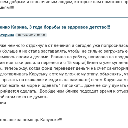
сем добрым и отзывчивым людям, которые нам помогают прой
ьям!!!!
енко Карина, 3 года борьбы за здоровое детство!!!
атерина
16 фев 2012, 01:50
уже немного отдохнула от лечения и сегодня уже попросилас
о больше я не стала заставалять, чтобы не сильно загружать е
нимаюсь своими делами. Ездила на работу, написала на продле
ии все таки решила перенести с 15 марта( билеты уже куплены
.. теперь жду, когда фонд переведет деньги на счет санатория
дготавливать Каруську к этому сложному этапу, объяснять , чт
 прыгать на скакалке и ездить на самокате( о чем Каруська м
ся ехать на море и одевать " гипсики"... даже не хочу думать о
прийдется сделать...Вообще чем ближе подходит время к отъезд
об этом пока не думать..
ния
ольшое за помощь Каруське!!!