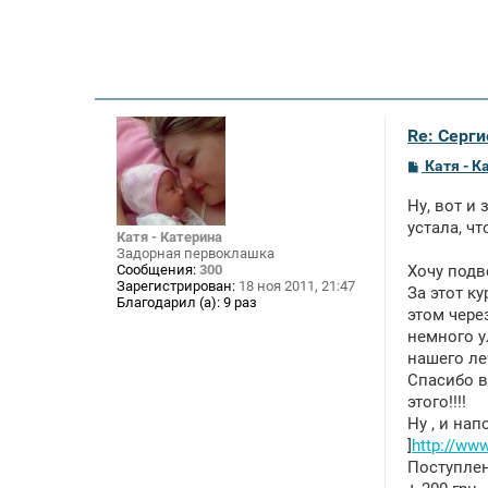
Re: Серги
С
Катя - К
о
о
Ну, вот и
б
щ
устала, ч
Катя - Катерина
е
Задорная первоклашка
н
Сообщения:
300
Хочу подв
и
Зарегистрирован:
18 ноя 2011, 21:47
е
За этот к
Благодарил (а):
9 раз
этом чере
немного у
нашего ле
Спасибо в
этого!!!!
Ну , и на
]
http://ww
Поступле