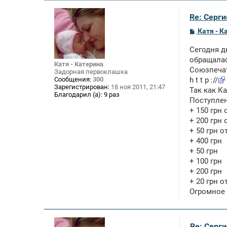
Re: Серги
С
Катя - К
о
о
Сегодня д
б
щ
обращалас
Катя - Катерина
е
Союзпечат
Задорная первоклашка
н
Сообщения:
300
h t t p ://
и
Зарегистрирован:
18 ноя 2011, 21:47
е
Так как К
Благодарил (а):
9 раз
Поступле
+ 150 грн
+ 200 грн 
+ 50 грн 
+ 400 грн
+ 50 грн
+ 100 грн
+ 200 грн
+ 20 грн 
Огромное 
Re: Серги