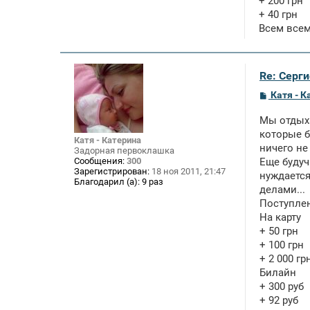
+ 200 грн
+ 40 грн
Всем всем
Re: Серги
С
Катя - К
о
о
Мы отдыха
б
щ
которые б
Катя - Катерина
е
ничего не 
Задорная первоклашка
н
Сообщения:
300
Еще будуч
и
Зарегистрирован:
18 ноя 2011, 21:47
е
нуждается
Благодарил (а):
9 раз
делами...
Поступле
На карту
+ 50 грн
+ 100 грн
+ 2 000 гр
Билайн
+ 300 руб
+ 92 руб