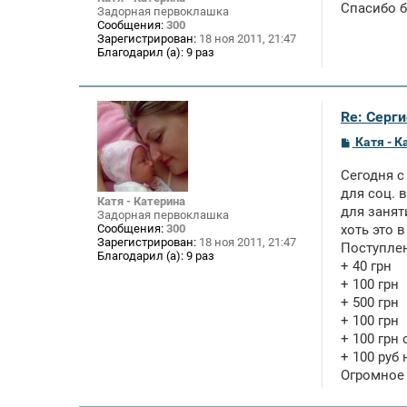
е
Спасибо б
Задорная первоклашка
н
Сообщения:
300
и
Зарегистрирован:
18 ноя 2011, 21:47
е
Благодарил (а):
9 раз
Re: Серги
С
Катя - К
о
о
Сегодня с
б
щ
для соц. 
Катя - Катерина
е
для занят
Задорная первоклашка
н
Сообщения:
300
хоть это 
и
Зарегистрирован:
18 ноя 2011, 21:47
е
Поступлен
Благодарил (а):
9 раз
+ 40 грн
+ 100 грн
+ 500 грн
+ 100 грн
+ 100 грн
+ 100 руб
Огромное с