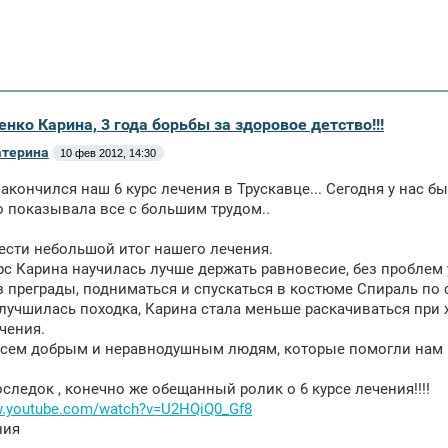
енко Карина, 3 года борьбы за здоровое детство!!!
атерина
10 фев 2012, 14:30
 закончился наш 6 курс лечения в Трускавце... Сегодня у нас 
то показывала все с большим трудом..
ести небольшой итог нашего лечения.
урс Карина научилась лучше держать равновесие, без проблем 
з преграды, подниматься и спускаться в костюме Спираль по 
лучшилась походка, Карина стала меньше раскачиваться при х
чения.
сем добрым и неравнодушным людям, которые помогли нам п
последок , конечно же обещанный ролик о 6 курсе лечения!!!!
w.youtube.com/watch?v=U2HQiQ0_Gf8
ния