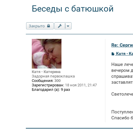
Беседы с батюшкой
Закрыто
Re: Серги
С
Катя - К
о
о
Наше лече
б
щ
вечером д
Катя - Катерина
е
спрашиват
Задорная первоклашка
н
Сообщения:
300
заставлят
и
Зарегистрирован:
18 ноя 2011, 21:47
е
Благодарил (а):
9 раз
Светолеч
Поступлен
Спасибо б