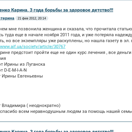
енко Карина, 3 года борьбы за здоровое детство!!!
атерина
21 фев 2012, 20:14
нем мне позвонила женщина и сказала, что прочитала статью 
ь туда еще в начале ноября 2011 года, и уже потеряла надежду
ь, но все экземпляры уже раскуплены, но нашла газету в эл.
www.aif.ua/society/article/30767
арине предстоит пройти еще не один курс лечения , все день
ния
 от Ирины из Луганска
от D-E-M-I-A-N
от Ирины Евгеньевны
от Владимира ( неоднократно)
спасибо всем неравнодушным людям за помощь нашей семье!!
енко Карина, 3 года борьбы за здоровое детство!!!