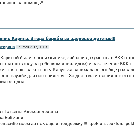
ольшое за помощь!!!
енко Карина, 3 года борьбы за здоровое детство!!!
атерина
21 фев 2012, 00:03
 Кариной были в поликлинике, забрали документы с ВКК о том
выплат по уходу за ребенком инвалидом) и заключение ВКК о 
ий , т.к. наш, за которым Каруська занималась вообще развали
в соц. службе для нас найдется... За два года инвалидности о
ия сегодня
 от Татьяны Александровны
 на Вебмани
пасибо всем за помощь и поддержку !!!! :poklon: :poklon: :pok