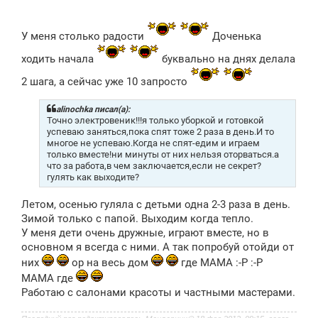
У меня столько радости
Доченька
ходить начала
буквально на днях делала
2 шага, а сейчас уже 10 запросто
alinochka писал(а):
Точно электровеник!!!я только уборкой и готовкой
успеваю заняться,пока спят тоже 2 раза в день.И то
многое не успеваю.Когда не спят-едим и играем
только вместе!ни минуты от них нельзя оторваться.а
что за работа,в чем заключается,если не секрет?
гулять как выходите?
Летом, осенью гуляла с детьми одна 2-3 раза в день.
Зимой только с папой. Выходим когда тепло.
У меня дети очень дружные, играют вместе, но в
основном я всегда с ними. А так попробуй отойди от
них
ор на весь дом
где МАМА :-P :-P
МАМА где
Работаю с салонами красоты и частными мастерами.