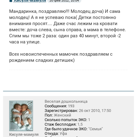
Кисуля-мамуля
20 фев 2012, 10:04
о
о
Мандаринка, поздравляю!!! Молодец доча) И сама
б
щ
молодец! А я не успеваю пока( Детки постоянно
е
внимания просят.... Даже счас лежим на кровати
н
вместе: доча слева, сына справа, а мама в телефоне.
и
е
Спим мы тоже 2 раза: один раз 40 минут, второй -2
часа на улице.
Всех новоиспеченных мамочек поздравляем с
рождением сладких детишек)
Веселая дошкольница
Сообщения:
193
Зарегистрирован:
26 окт 2010, 17:50
Пол:
Женский
Сколько попыток ЭКО:
1
Стаж бесплодия:
1,5
Где было удачное ЭКО:
"Семья"
Откуда:
Уфа
Кисуля-мамуля