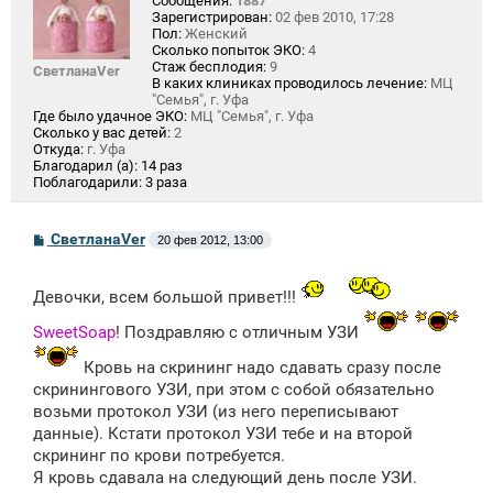
Сообщения:
1887
Зарегистрирован:
02 фев 2010, 17:28
Пол:
Женский
Сколько попыток ЭКО:
4
Стаж бесплодия:
9
СветланаVer
В каких клиниках проводилось лечение:
МЦ
"Семья", г. Уфа
Где было удачное ЭКО:
МЦ "Семья", г. Уфа
Сколько у вас детей:
2
Откуда:
г. Уфа
Благодарил (а):
14 раз
Поблагодарили:
3 раза
С
СветланаVer
20 фев 2012, 13:00
о
о
б
Девочки, всем большой привет!!!
щ
е
н
SweetSoap
! Поздравляю с отличным УЗИ
и
е
Кровь на скрининг надо сдавать сразу после
скринингового УЗИ, при этом с собой обязательно
возьми протокол УЗИ (из него переписывают
данные). Кстати протокол УЗИ тебе и на второй
скрининг по крови потребуется.
Я кровь сдавала на следующий день после УЗИ.