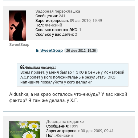
и
е
Задорная первоклашка
Сообщения:
241
Зарегистрирован:
09 авг 2010, 19:49
Пол:
Женский
Сколько попыток ЭКО:
1
Сколько у вас детей:
2
SweetSoap
С
SweetSoap
26 фев 2012, 19:36
о
о
б
щ
Aidushka писал(а):
е
Всем привет, у меня былао 1 ЭКО в Семье у Исматовой
н
А.С.пролет.у кого положительные результаты ЭКО
и
напишите пожалуйста у кого делали?
е
Aidushka, а на крио осталось что-нибудь? У вас какой
фактор? Я там же делала, у Х.Г.
Девица на выданье
Сообщения:
1999
Зарегистрирован:
30 дек 2009, 09:41
Пол:
Женский