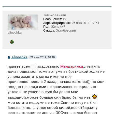
Только зачали
Сообщения:
19
Зарегистрирован:
05 янв 2011, 17:54
Пол:
Женский
Откуда:
Октябрьский
alinochka
С
alinochka
21 фев 2012, 10:40
о
о
привет всем!!!!! поздравляю
Мандаринка
,с тем что
б
щ
доча пошла.моя тоже вот уже за братишкой ходит,не
е
успела заметить когда именно все
н
произошло.недели 2 назад начала кажется))) но мои
и
е
поздно начали,я ими не занимаюсь специально-
устаю и не успеваю.муж бы делал мне
выходной,может больше сил было бы.но нет.
мои кстати недружные тоже.Сын по весу на 3 кг
больше и пользуется своей силой,все отбирает у
сестры,толкает ее иногда.ОООчень редко бывает