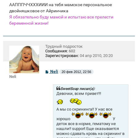
ААПППЧЧХХХИИИ на тебя мамское персональное
двойняшковое от Айринчика
Я обязательно буду мамой и испытаю все прелести
беременной жизни!
Трудный подросток
Сообщения:
602
Зарегистрирован:
04 апр 2010, 20:20
С
Neli
20 фев 2012, 22:56
о
Neli
о
б
щ
SweetSoap писал(а):
е
Девочки, всем привет!!!
н
и
е
А мы со скрининга!! У нас все
хорошо
У
деток все в норме, гематому не
нашли!! support Еще оказывается
можно сдавать кровь на скрининг в