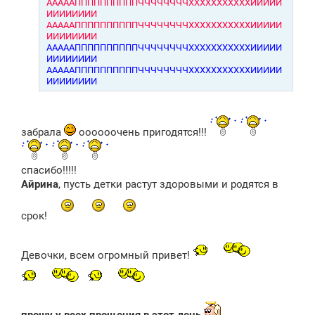
АААААППППППППППЧЧЧЧЧЧЧЧХХХХХХХХХХХИИИИИ
ИИИИИИИИ
АААААППППППППППЧЧЧЧЧЧЧЧХХХХХХХХХХХИИИИИ
ИИИИИИИИ
АААААППППППППППЧЧЧЧЧЧЧЧХХХХХХХХХХХИИИИИ
ИИИИИИИИ
АААААППППППППППЧЧЧЧЧЧЧЧХХХХХХХХХХХИИИИИ
ИИИИИИИИ
забрала
оооооочень пригодятся!!!
спасибо!!!!!
Айрина
, пусть детки растут здоровыми и родятся в
срок!
Девочки, всем огромный привет!