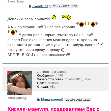
SweetSoap
С
SweetSoap
20 фев 2012, 10:32
о
о
б
Девочки, всем привет!!!
щ
е
н
А мы со скрининга!! У нас все хорошо
и
е
У деток все в норме, гематому не нашли!!
support Еще оказывается можно сдавать кровь на
скрининг в дополнение к узи ... кто-нибудь сдавал? К
врачу только в среду, спрошу )))
АПППЧЧЧХИИ на всех желающих!!!
Девица на выданье
Сообщения:
1470
Зарегистрирован:
16 апр 2010, 09:40
Пол:
Женский
Откуда:
Уфа
Мандаринк@
С
Мандаринк@
20 фев 2012, 11:22
о
о
Кисуля-мамуля, поздравляем Вас с
б