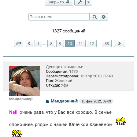
Закрыто
Поиск
Расширенный п
1327 сообщений
Страница
10
из
38
1
8
9
10
11
12
38
…
…
Пред.
След.
Девица на выданье
Сообщения:
1470
Зарегистрирован:
16 апр 2010, 09:40
Пол:
Женский
Откуда:
Уфа
Мандаринк@
С
Мандаринк@
18 фев 2012, 09:09
о
о
Neli
, очень рада, что у Вас все хорошо. В семье
б
щ
е
спокойнее, рядом с нашей Юлечкой Юрьевной
н
и
е