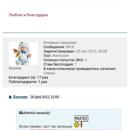
Люблю и благодарю
Впервые замужем
Сообщения:
2613
Зарегистрирован:
05 сен 2010, 20:08
Пол:
Женский
Сколько попыток ЭКО:
3
Стаж бесплодия:
7
Броник
В каких клиниках проводилось лечение:
Семья,
Благодарил (а):
17 раз
Поблагодарили:
1 раз
С
Броник
26 фев 2012, 12:59
о
о
б
щ
AirinAA писал(а):
е
н
и
Всем привет, вот так затишье
е