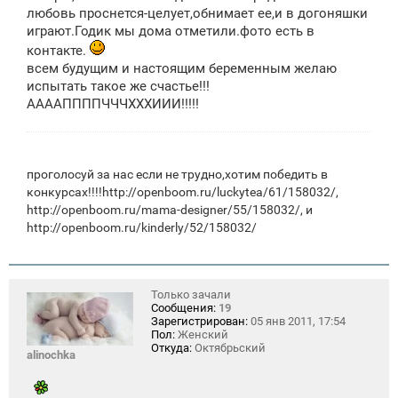
любовь проснется-целует,обнимает ее,и в догоняшки
играют.Годик мы дома отметили.фото есть в
контакте.
всем будущим и настоящим беременным желаю
испытать такое же счастье!!!
ААААППППЧЧЧХХХИИИ!!!!!
проголосуй за нас если не трудно,хотим победить в
конкурсах!!!!
http://openboom.ru/luckytea/61/158032/
,
http://openboom.ru/mama-designer/55/158032/, и
http://openboom.ru/kinderly/52/158032/
Только зачали
Сообщения:
19
Зарегистрирован:
05 янв 2011, 17:54
Пол:
Женский
Откуда:
Октябрьский
alinochka