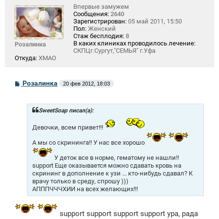
Впервые замужем
Сообщения:
2640
Зарегистрирован:
05 май 2011, 15:50
Пол:
Женский
Стаж бесплодия:
8
В каких клиниках проводилось лечение:
Розалинка
СКПЦг.Сургут,"СЕМЬЯ" г.Уфа
Откуда:
ХМАО
С
Розалинка
20 фев 2012, 18:03
о
о
б
щ
SweetSoap писал(а):
е
н
Девочки, всем привет!!!
и
е
А мы со скрининга!! У нас все хорошо
У деток все в норме, гематому не нашли!!
support Еще оказывается можно сдавать кровь на
скрининг в дополнение к узи ... кто-нибудь сдавал? К
врачу только в среду, спрошу )))
АПППЧЧЧХИИ на всех желающих!!!
support support support support ура, рада