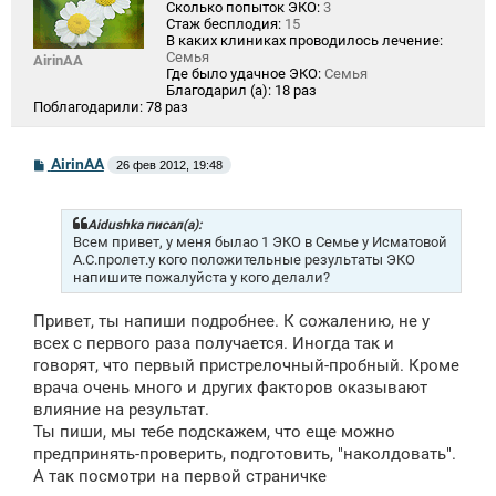
Сколько попыток ЭКО:
3
Стаж бесплодия:
15
В каких клиниках проводилось лечение:
Семья
AirinAA
Где было удачное ЭКО:
Семья
Благодарил (а):
18 раз
Поблагодарили:
78 раз
С
AirinAA
26 фев 2012, 19:48
о
о
б
щ
Aidushka писал(а):
е
Всем привет, у меня былао 1 ЭКО в Семье у Исматовой
н
А.С.пролет.у кого положительные результаты ЭКО
и
напишите пожалуйста у кого делали?
е
Привет, ты напиши подробнее. К сожалению, не у
всех с первого раза получается. Иногда так и
говорят, что первый пристрелочный-пробный. Кроме
врача очень много и других факторов оказывают
влияние на результат.
Ты пиши, мы тебе подскажем, что еще можно
предпринять-проверить, подготовить, "наколдовать".
А так посмотри на первой страничке