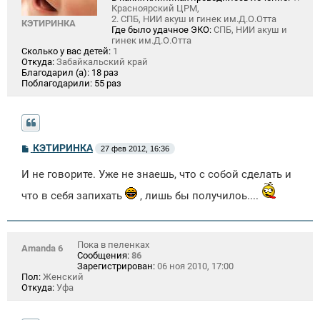
Красноярский ЦРМ,
2. СПБ, НИИ акуш и гинек им.Д.О.Отта
КЭТИРИНКА
Где было удачное ЭКО:
СПБ, НИИ акуш и
гинек им.Д.О.Отта
Сколько у вас детей:
1
Откуда:
Забайкальский край
Благодарил (а):
18 раз
Поблагодарили:
55 раз
С
КЭТИРИНКА
27 фев 2012, 16:36
о
о
И не говорите. Уже не знаешь, что с собой сделать и
б
щ
что в себя запихать
, лишь бы получилоь....
е
н
и
е
Пока в пеленках
Amanda 6
Сообщения:
86
Зарегистрирован:
06 ноя 2010, 17:00
Пол:
Женский
Откуда:
Уфа