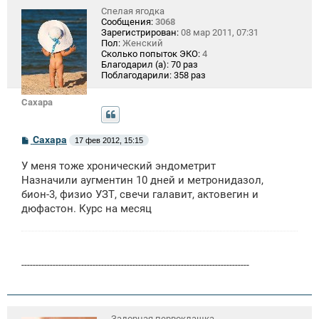
Спелая ягодка
Сообщения:
3068
Зарегистрирован:
08 мар 2011, 07:31
Пол:
Женский
Сколько попыток ЭКО:
4
Благодарил (а):
70 раз
Поблагодарили:
358 раз
Сахара
С
Сахара
17 фев 2012, 15:15
о
о
У меня тоже хронический эндометрит
б
щ
Назначили аугментин 10 дней и метронидазол,
е
бион-3, физио УЗТ, свечи галавит, актовегин и
н
дюфастон. Курс на месяц
и
е
--------------------------------------------------------------------------------
Задорная первоклашка