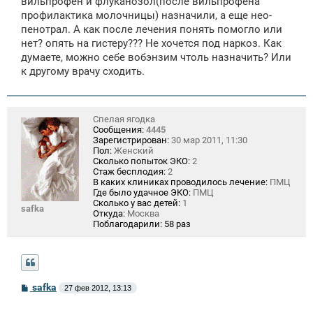
вильпрофен и флуканозол(после вильпрофена
н
профилактика молочницы) назначили, а еще нео-
и
е
пенотрал. А как после лечения понять помогло или
нет? опять на гистеру??? Не хочется под наркоз. Как
думаете, можно себе вобэнзим чтоль назначить? Или
к другому врачу сходить.
Спелая ягодка
Сообщения:
4445
Зарегистрирован:
30 мар 2011, 11:30
Пол:
Женский
Сколько попыток ЭКО:
2
Стаж бесплодия:
2
В каких клиниках проводилось лечение:
ПМЦ
Где было удачное ЭКО:
ПМЦ
Сколько у вас детей:
1
safka
Откуда:
Москва
Поблагодарили:
58 раз
С
safka
27 фев 2012, 13:13
о
о