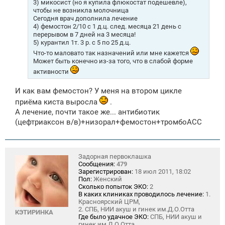
3) микосист (но я купила флюкостат подешевле),
чтобы не возникла молочница
Сегодня врач дополнила лечение
4) фемостон 2/10 с 1 д.ц. след. месяца 21 день с
перерывом в 7 дней на 3 месяца!
5) курантил 1т. 3 р. с 5 по 25 д.ц.
Что-то маловато так назначений или мне кажется
Может быть конечно из-за того, что в слабой форме
активности
И как вам фемостон? У меня на втором цикле
приёма киста выросла
.
А лечение, почти такое же... антибиотик
(цефтриаксон в/в)+низорал+фемостон+тромбоАСС
Задорная первоклашка
Сообщения:
479
Зарегистрирован:
18 июл 2011, 18:02
Пол:
Женский
Сколько попыток ЭКО:
2
В каких клиниках проводилось лечение:
1.
Красноярский ЦРМ,
2. СПБ, НИИ акуш и гинек им.Д.О.Отта
КЭТИРИНКА
Где было удачное ЭКО:
СПБ, НИИ акуш и
гинек им.Д.О.Отта