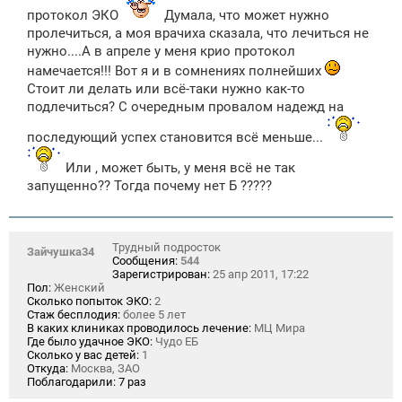
протокол ЭКО
Думала, что может нужно
пролечиться, а моя врачиха сказала, что лечиться не
нужно....А в апреле у меня крио протокол
намечается!!! Вот я и в сомнениях полнейших
Стоит ли делать или всё-таки нужно как-то
подлечиться? С очередным провалом надежд на
последующий успех становится всё меньше...
Или , может быть, у меня всё не так
запущенно?? Тогда почему нет Б ?????
Трудный подросток
Зайчушка34
Сообщения:
544
Зарегистрирован:
25 апр 2011, 17:22
Пол:
Женский
Сколько попыток ЭКО:
2
Стаж бесплодия:
более 5 лет
В каких клиниках проводилось лечение:
МЦ Мира
Где было удачное ЭКО:
Чудо ЕБ
Сколько у вас детей:
1
Откуда:
Москва, ЗАО
Поблагодарили:
7 раз