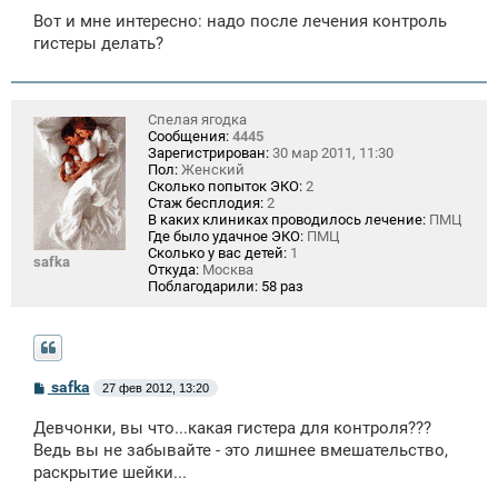
Вот и мне интересно: надо после лечения контроль
гистеры делать?
Спелая ягодка
Сообщения:
4445
Зарегистрирован:
30 мар 2011, 11:30
Пол:
Женский
Сколько попыток ЭКО:
2
Стаж бесплодия:
2
В каких клиниках проводилось лечение:
ПМЦ
Где было удачное ЭКО:
ПМЦ
Сколько у вас детей:
1
safka
Откуда:
Москва
Поблагодарили:
58 раз
С
safka
27 фев 2012, 13:20
о
о
Девчонки, вы что...какая гистера для контроля???
б
щ
Ведь вы не забывайте - это лишнее вмешательство,
е
раскрытие шейки...
н
и