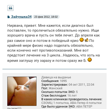
С
Зайчушка34
23 фев 2012, 18:02
о
о
Нирвана, привет. Мне кажется, если диагноз был
б
щ
поставлен, то пролечиться обязательно нужно. Ищи
е
хорошего врача и пусть он тебя лечит. До апреля как
н
и
раз самое оно и потом в победный крио
По
е
крайней мере физио надо поделать обязательно,
если конечно нет противопоказаний. Мне вот
предстоит лечение на 3 цикла...Надеюсь, что хоть на
время заглушу эту заразу и потом сразу же Б.
Девица на выданье
Сообщения:
1095
Зарегистрирован:
04 окт 2011, 22:04
Пол:
Женский
Сколько попыток ЭКО:
5
Стаж бесплодия:
16 лет
В каких клиниках проводилось лечение:
СЗОМЦ 1 попытка, АВА-Петер 4 попытки
Где было удачное ЭКО:
АВА ПЕТЕР
рыжик)))