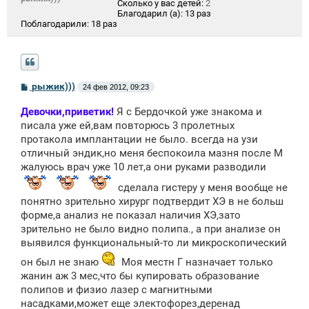
Сколько у вас детей:
2
Благодарил (а):
13 раз
Поблагодарили:
18 раз
С
рыжик)))
24 фев 2012, 09:23
о
о
Девочки,приветик!
Я с Бердочкой уже знакома и
б
щ
писала уже ей,вам повторюсь 3 пролетных
е
протакола имплантации не было. всегда на узи
н
отличный эндик,но меня беспокоила мазня после М
и
е
жалуюсь врач уже 10 лет,а они руками разводили
сделала гистеру у меня вообще не
понятно зрительно хирург подтвердит ХЭ в не больш
форме,а анализ не показал наличия ХЭ,зато
зрительно не было видно полипа., а при анализе он
выявился функциональный-то ли микроскопический
он был не знаю
Моя местн Г назначает только
жанин аж 3 мес,что бы купировать образование
полипов и физио лазер с магнитными
насадками,может еще электофорез,деренад