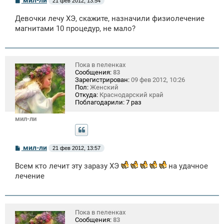
21 фев 2012, 13:54
о
о
Девочки лечу ХЭ, скажите, назначили физиолечение
б
щ
магнитами 10 процедур, не мало?
е
н
и
е
Пока в пеленках
Сообщения:
83
Зарегистрирован:
09 фев 2012, 10:26
Пол:
Женский
Откуда:
Краснодарский край
Поблагодарили:
7 раз
мил-ли
С
мил-ли
21 фев 2012, 13:57
о
о
Всем кто лечит эту заразу ХЭ
на удачное
б
щ
лечение
е
н
и
е
Пока в пеленках
Сообщения:
83