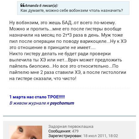
б
щ
Amanda 6 писал(а):
е
Как думаете, можно себе вобэнзим чтоль назначить?
н
и
Ну вобэнзим, это жешь БАД..от всего по-моему.
е
Можно и пропить...мне его после гистеры вообще
назначили на месяц по 2т*3 раза в день. Муж тоже
пил после операции по поводу варикоцеле...Ну к ХЭ
это отношение в принципе не имеет....
Никто гистеру делать не будет ради проверки
вылечила ты ХЭ или нет...Врач может предложить
пайпель биопсию...Но все это относительно...По
пайпелю мне 2 раза ставили ХЭ, а после гистологии
на гистере сказали, что чисто!
1 марта нас стало ТРОЕ!!!!!
В живом журнале я
psychomum
Задорная первоклашка
Сообщения:
479
Зарегистрирован:
18 июл 2011, 18:02