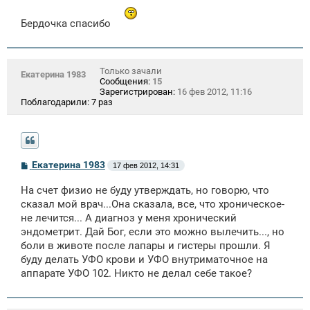
б
щ
Бердочка спасибо
е
н
и
е
Только зачали
Екатерина 1983
Сообщения:
15
Зарегистрирован:
16 фев 2012, 11:16
Поблагодарили:
7 раз
С
Екатерина 1983
17 фев 2012, 14:31
о
о
На счет физио не буду утверждать, но говорю, что
б
щ
сказал мой врач...Она сказала, все, что хроническое-
е
не лечится... А диагноз у меня хронический
н
эндометрит. Дай Бог, если это можно вылечить..., но
и
е
боли в животе после лапары и гистеры прошли. Я
буду делать УФО крови и УФО внутриматочное на
аппарате УФО 102. Никто не делал себе такое?