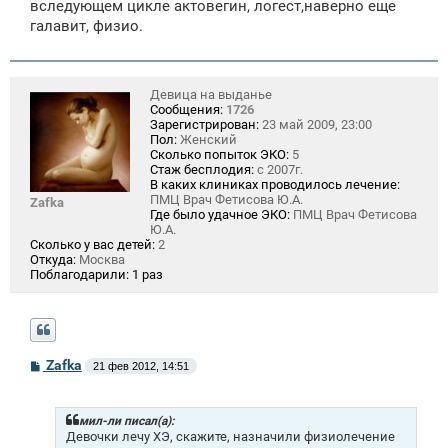
вследующем цикле актовегин, логест,наверно еще
галавит, физио.
Девица на выданье
Сообщения:
1726
Зарегистрирован:
23 май 2009, 23:00
Пол:
Женский
Сколько попыток ЭКО:
5
Стаж бесплодия:
с 2007г.
В каких клиниках проводилось лечение:
ПМЦ Врач Фетисова Ю.А.
Zafka
Где было удачное ЭКО:
ПМЦ Врач Фетисова
Ю.А.
Сколько у вас детей:
2
Откуда:
Москва
Поблагодарили:
1 раз
С
Zafka
21 фев 2012, 14:51
о
о
б
щ
мил-ли писал(а):
е
Девочки лечу ХЭ, скажите, назначили физиолечение
н