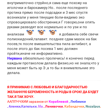
внутриматочно струйно,я сама еще похожу на
иголочки и барокамеру.Но.. после последнего
протика прямо после подсадки и 3 мес спустя
возникали у меня тянущие боли-видимо эко
спровоцировало обострение,я Г говорю,они опять
руками разводят все нормально и по узи и по
анализам
я добавила себе свечи
полиокидоний,галавит. позднее сдам мазок на бак
посев,тк после вмешательства пила антибиот, а
после этого до бак посева 1 мес должен
пройти,иначе не информативно.
Нирвана
обязательно пролечись! я конечно перед
каждым протаколом делала физио,но не знала,что у
меня может быть хр Э ,а то бы я внимательние это
делала.
Я ПРИНИМАЮ С ЛЮБОВЬЮ И БЛАГОДАРНОСТЬЮ
ЖЕЛАННУЮ БЕРЕМЕННОСТЬ И РОДЫ В СРОК! ДА БУДЕТ
ТАК.Я ТАК ХОЧУ.
ААППЧЧХИИ заразное от
Кораблевой
, Любимки
, Аленки
,Капельки
, lila
, Ленивочки
, Кабандочки
, Nozalpus
,