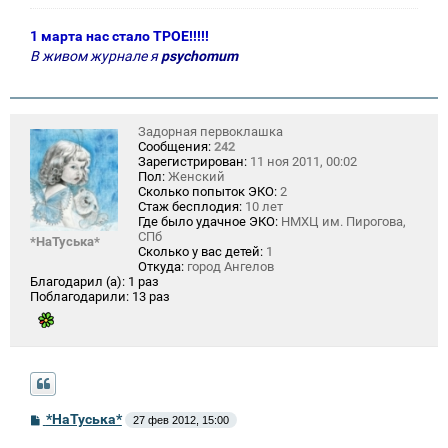
е
1 марта нас стало ТРОЕ!!!!!
В живом журнале я
psychomum
Задорная первоклашка
Сообщения:
242
Зарегистрирован:
11 ноя 2011, 00:02
Пол:
Женский
Сколько попыток ЭКО:
2
Стаж бесплодия:
10 лет
Где было удачное ЭКО:
НМХЦ им. Пирогова,
СПб
*НаТуська*
Сколько у вас детей:
1
Откуда:
город Ангелов
Благодарил (а):
1 раз
Поблагодарили:
13 раз
С
*НаТуська*
27 фев 2012, 15:00
о
о