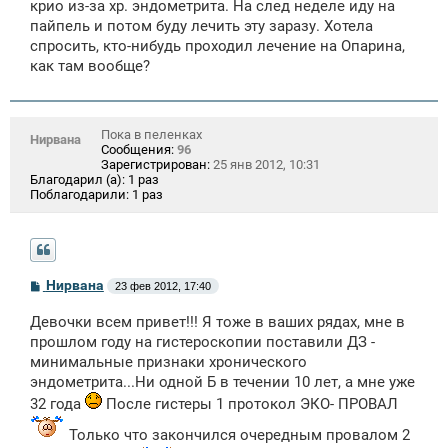
щ
крио из-за хр. эндометрита. На след неделе иду на
е
пайпель и потом буду лечить эту заразу. Хотела
н
спросить, кто-нибудь проходил лечение на Опарина,
и
е
как там вообще?
Пока в пеленках
Нирвана
Сообщения:
96
Зарегистрирован:
25 янв 2012, 10:31
Благодарил (а):
1 раз
Поблагодарили:
1 раз
С
Нирвана
23 фев 2012, 17:40
о
о
Девочки всем привет!!! Я тоже в ваших рядах, мне в
б
щ
прошлом году на гистероскопии поставили ДЗ -
е
минимальные признаки хронического
н
эндометрита...Ни одной Б в течении 10 лет, а мне уже
и
е
32 года
После гистеры 1 протокол ЭКО- ПРОВАЛ
Только что закончился очередным провалом 2