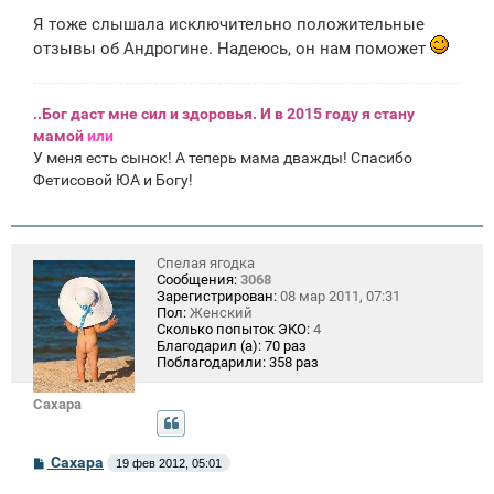
Я тоже слышала исключительно положительные
отзывы об Андрогине. Надеюсь, он нам поможет
..Бог даст мне сил и здоровья. И в 2015 году я стану
мамой
или
У меня есть сынок! А теперь мама дважды! Спасибо
Фетисовой ЮА и Богу!
Спелая ягодка
Сообщения:
3068
Зарегистрирован:
08 мар 2011, 07:31
Пол:
Женский
Сколько попыток ЭКО:
4
Благодарил (а):
70 раз
Поблагодарили:
358 раз
Сахара
С
Сахара
19 фев 2012, 05:01
о
о