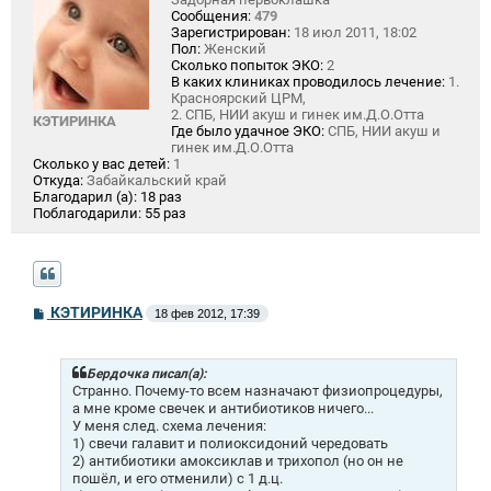
Сообщения:
479
Зарегистрирован:
18 июл 2011, 18:02
Пол:
Женский
Сколько попыток ЭКО:
2
В каких клиниках проводилось лечение:
1.
Красноярский ЦРМ,
2. СПБ, НИИ акуш и гинек им.Д.О.Отта
КЭТИРИНКА
Где было удачное ЭКО:
СПБ, НИИ акуш и
гинек им.Д.О.Отта
Сколько у вас детей:
1
Откуда:
Забайкальский край
Благодарил (а):
18 раз
Поблагодарили:
55 раз
С
КЭТИРИНКА
18 фев 2012, 17:39
о
о
б
щ
Бердочка писал(а):
е
Странно. Почему-то всем назначают физиопроцедуры,
н
а мне кроме свечек и антибиотиков ничего...
и
У меня след. схема лечения:
е
1) свечи галавит и полиоксидоний чередовать
2) антибиотики амоксиклав и трихопол (но он не
пошёл, и его отменили) с 1 д.ц.