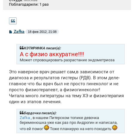
Поблагодарили:
1 раз
С
Zafka
18 фев 2012, 21:08
о
о
б
щ
КЭТИРИНКА писал(а):
е
А с физио аккуратне!!!!
н
Может спровоцировать разрастание эндометриоза
и
е
Это наверное врач решает сам,в зависимости от
диагноза и результатов гистеры (РДВ). В этом деле-
главное что бы врач был не просто гинеколог и не
просто физиотерапевт, а физиогинеколог!
Читала много литературы на тему ХЭ и физиотерапия
один из этапов лечения.
Бердочка писал(а):
Zafka
, в нашем Питерском топике девочка
беременюшка уже как раз про Андрогин и написала,
что ей помог
Тоже планирую на него походить