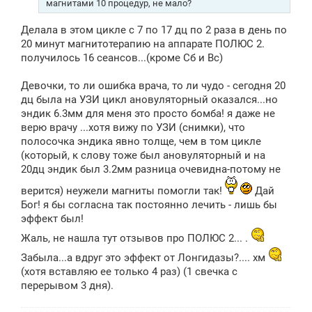
магнитами 10 процедур, не мало?
и
е
Делала в этом цикле с 7 по 17 дц по 2 раза в день по
20 минут магнитотерапию на аппарате ПОЛЮС 2.
получилось 16 сеансов...(кроме Сб и Вс)
Девочки, то ли ошибка врача, то ли чудо - сегодня 20
дц была на УЗИ цикл ановуляторный оказался...но
эндик 6.3мм для меня это просто бомба! я даже не
верю врачу ...хотя вижу по УЗИ (снимки), что
полосочка эндика явно толще, чем в том цикле
(который, к слову тоже был ановуляторный и на
20дц эндик был 3.2мм разница очевидна-потому не
верится) неужели магниты помогли так!
Дай
Бог! я бы согласна так постоянно лечить - лишь бы
эффект был!
Жаль, не нашла тут отзывов про ПОЛЮС 2... .
Забыла...а вдруг это эффект от Лонгидазы?.... хм
(хотя вставляю ее только 4 раз) (1 свечка с
перерывом 3 дня).