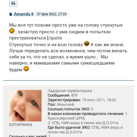
С
Amanda 6
27 фев 2012, 17:16
о
о
Мы все тут похоже просто уже на голову стукнутые
б
щ
, зачастую просто с ума сходим в попытках
е
престраховаться.[/quote
н
и
Стукнутые точно и на всю голову
А как же иначе.
е
Лучше переделать все возможное, чем потом винить
себя за то, что не сделал, а время ушло... Мы
наверно, и мамашками самыми сумасшедшими
будем
Задорная первоклашка
Сообщения:
479
Зарегистрирован:
18 июл 2011, 18:02
Пол:
Женский
Сколько попыток ЭКО:
2
В каких клиниках проводилось лечение:
1.
Красноярский ЦРМ,
2. СПБ, НИИ акуш и гинек им.Д.О.Отта
КЭТИРИНКА
Где было удачное ЭКО:
СПБ, НИИ акуш и
гинек им.Д.О.Отта
Сколько у вас детей:
1