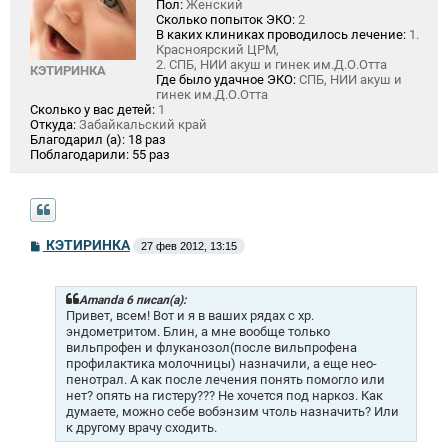
Пол:
Женский
Сколько попыток ЭКО:
2
В каких клиниках проводилось лечение:
1.
Красноярский ЦРМ,
2. СПБ, НИИ акуш и гинек им.Д.О.Отта
КЭТИРИНКА
Где было удачное ЭКО:
СПБ, НИИ акуш и
гинек им.Д.О.Отта
Сколько у вас детей:
1
Откуда:
Забайкальский край
Благодарил (а):
18 раз
Поблагодарили:
55 раз
С
КЭТИРИНКА
27 фев 2012, 13:15
о
о
б
щ
Amanda 6 писал(а):
е
Привет, всем! Вот и я в ваших рядах с хр.
н
эндометритом. Блин, а мне вообще только
и
вильпрофен и флуканозол(после вильпрофена
е
профилактика молочницы) назначили, а еще нео-
пенотрал. А как после лечения понять помогло или
нет? опять на гистеру??? Не хочется под наркоз. Как
думаете, можно себе вобэнзим чтоль назначить? Или
к другому врачу сходить.