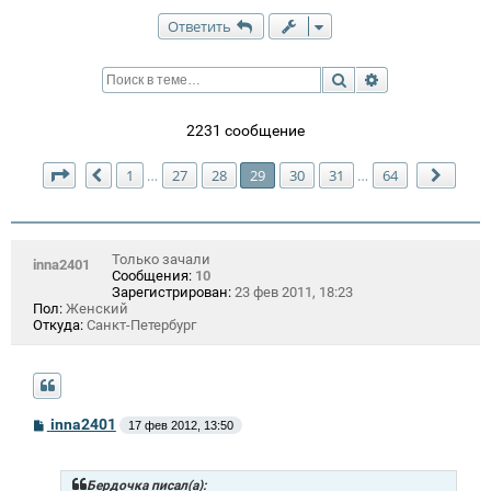
Ответить
Поиск
Расширенный п
2231 сообщение
Страница
29
из
64
1
27
28
29
30
31
64
…
…
Пред.
След.
Только зачали
inna2401
Сообщения:
10
Зарегистрирован:
23 фев 2011, 18:23
Пол:
Женский
Откуда:
Санкт-Петербург
С
inna2401
17 фев 2012, 13:50
о
о
б
щ
Бердочка писал(а):