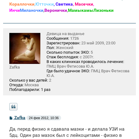
Кораллочки
,Ютточки
, Светика
, Масечки
,
Инчи
Миланочки
,
Веронички
,
Мамыкамы
Лизоньки
Девица на выданье
Сообщения:
1726
Зарегистрирован:
23 май 2009, 23:00
Пол:
Женский
Сколько попыток ЭКО:
5
Стаж бесплодия:
с 2007г.
В каких клиниках проводилось лечение:
ПМЦ Врач Фетисова Ю.А.
Zafka
Где было удачное ЭКО:
ПМЦ Врач Фетисова
Ю.А.
Сколько у вас детей:
2
Откуда:
Москва
Поблагодарили:
1 раз
С
Zafka
24 фев 2012, 10:36
о
о
Да, перед физио я сдавала мазки - и делала УЗИ на
б
щ
5дц. Один раз мазок был с лейкоцитами - физио в
е