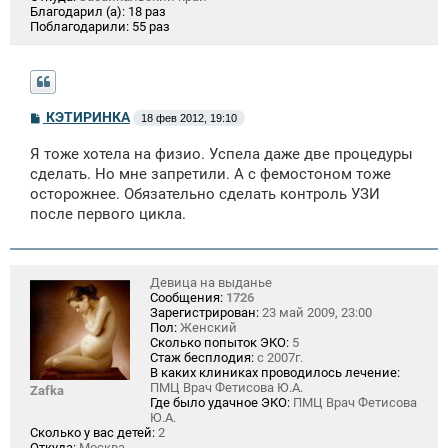
Благодарил (а):
18 раз
Поблагодарили:
55 раз
С
КЭТИРИНКА
18 фев 2012, 19:10
о
о
Я тоже хотела на физио. Успела даже две процедуры
б
щ
сделать. Но мне запретили. А с фемостоном тоже
е
осторожнее. Обязательно сделать контроль УЗИ
н
после первого цикла.
и
е
Девица на выданье
Сообщения:
1726
Зарегистрирован:
23 май 2009, 23:00
Пол:
Женский
Сколько попыток ЭКО:
5
Стаж бесплодия:
с 2007г.
В каких клиниках проводилось лечение:
ПМЦ Врач Фетисова Ю.А.
Zafka
Где было удачное ЭКО:
ПМЦ Врач Фетисова
Ю.А.
Сколько у вас детей:
2
Откуда:
Москва