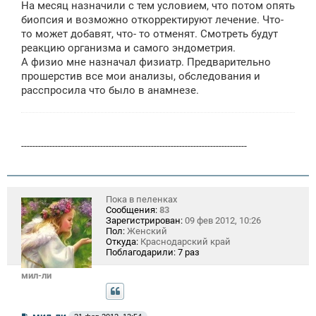
На месяц назначили с тем условием, что потом опять
б
щ
биопсия и возможно откорректируют лечение. Что-
е
то может добавят, что- то отменят. Смотреть будут
н
реакцию организма и самого эндометрия.
и
е
А физио мне назначал физиатр. Предварительно
прошерстив все мои анализы, обследования и
расспросила что было в анамнезе.
--------------------------------------------------------------------------------
Пока в пеленках
Сообщения:
83
Зарегистрирован:
09 фев 2012, 10:26
Пол:
Женский
Откуда:
Краснодарский край
Поблагодарили:
7 раз
мил-ли
С
мил-ли