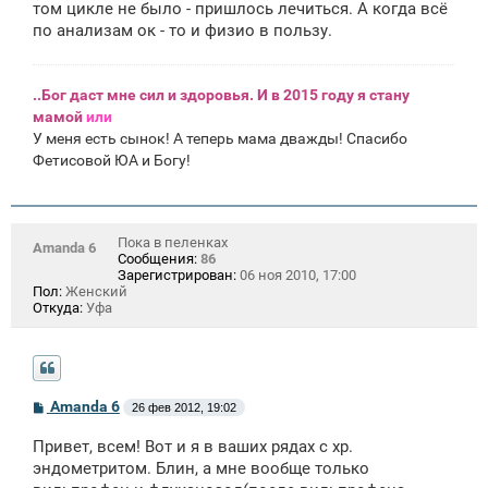
том цикле не было - пришлось лечиться. А когда всё
н
по анализам ок - то и физио в пользу.
и
е
..Бог даст мне сил и здоровья. И в 2015 году я стану
мамой
или
У меня есть сынок! А теперь мама дважды! Спасибо
Фетисовой ЮА и Богу!
Пока в пеленках
Amanda 6
Сообщения:
86
Зарегистрирован:
06 ноя 2010, 17:00
Пол:
Женский
Откуда:
Уфа
С
Amanda 6
26 фев 2012, 19:02
о
о
Привет, всем! Вот и я в ваших рядах с хр.
б
щ
эндометритом. Блин, а мне вообще только
е