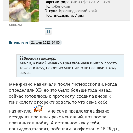
Зарегистрирован:
09 фев 2012, 10:26
Пол:
Женский
Откуда:
Краснодарский край
Поблагодарили:
7 раз
мил-ли
С
мил-ли
21 фев 2012, 14:03
о
о
б
щ
Бердочка писал(а):
е
Ми-ли, а какой именно врач тебе назначил? Я просто
н
тоже его лечу, но физио мне никто не назначил, хочу
и
сама...
е
Мне физио назначали после гистероскопии, когда
определили ХЭ, но это было больше года назад,
сейчас готовлюсь к протоколу, сходила вчера к
геникологу откоректировать, то что сама себе
назначила,
мне сама предложила физио,
исходя из прошлых рекомендаций, вот после
праздников пойду. А остальное как у тебя,
лангидаза,галавит, вобензим, дюфостон с 16-25 д.ц,