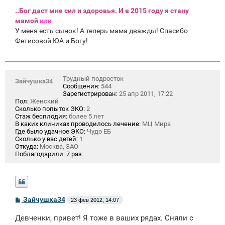
..Бог даст мне сил и здоровья. И в 2015 году я стану
мамой
или
У меня есть сынок! А теперь мама дважды! Спасибо
Фетисовой ЮА и Богу!
Трудный подросток
Зайчушка34
Сообщения:
544
Зарегистрирован:
25 апр 2011, 17:22
Пол:
Женский
Сколько попыток ЭКО:
2
Стаж бесплодия:
более 5 лет
В каких клиниках проводилось лечение:
МЦ Мира
Где было удачное ЭКО:
Чудо ЕБ
Сколько у вас детей:
1
Откуда:
Москва, ЗАО
Поблагодарили:
7 раз
С
Зайчушка34
23 фев 2012, 14:07
о
о
Девченки, привет! Я тоже в ваших рядах. Сняли с
б