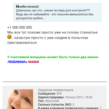
б
щ
safka писал(а):
е
Девчонки, вы что...какая гистера для контроля???
н
Ведь вы не забывайте - это лишнее вмешательство,
и
раскрытие шейки...
е
+1 000 000 000
Мы все тут похоже просто уже на голову стукнутые
, зачастую просто с ума сходим в попытках
престраховаться.
У счастливой женщины может быть только два имени -
ЛЮБИМАЯ
и
МАМА
!
Задорная первоклашка
Сообщения:
479
Зарегистрирован:
18 июл 2011, 18:02
Пол:
Женский
Сколько попыток ЭКО:
2
В каких клиниках проводилось лечение:
1.