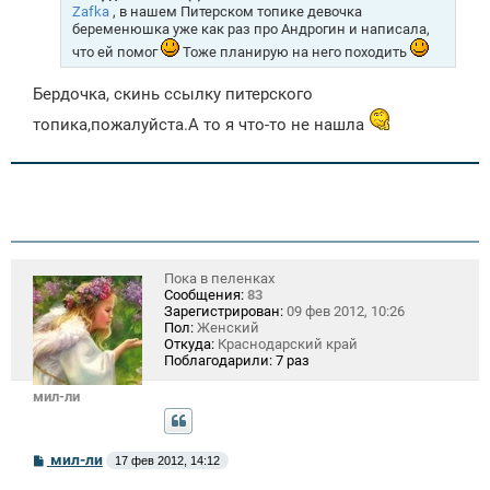
е
Zafka
, в нашем Питерском топике девочка
н
беременюшка уже как раз про Андрогин и написала,
и
что ей помог
Тоже планирую на него походить
е
Бердочка, скинь ссылку питерского
топика,пожалуйста.А то я что-то не нашла
Пока в пеленках
Сообщения:
83
Зарегистрирован:
09 фев 2012, 10:26
Пол:
Женский
Откуда:
Краснодарский край
Поблагодарили:
7 раз
мил-ли
С
мил-ли
17 фев 2012, 14:12
о
о