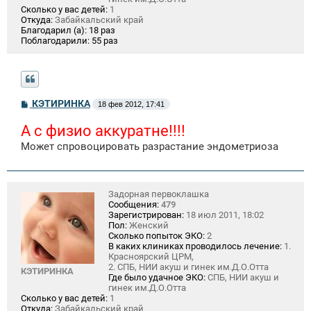
Сколько у вас детей:
1
Откуда:
Забайкальский край
Благодарил (а):
18 раз
Поблагодарили:
55 раз
С
КЭТИРИНКА
18 фев 2012, 17:41
о
о
А с физио аккуратне!!!!
б
щ
Может спровоцировать разрастание эндометриоза
е
н
и
е
Задорная первоклашка
Сообщения:
479
Зарегистрирован:
18 июл 2011, 18:02
Пол:
Женский
Сколько попыток ЭКО:
2
В каких клиниках проводилось лечение:
1.
Красноярский ЦРМ,
2. СПБ, НИИ акуш и гинек им.Д.О.Отта
КЭТИРИНКА
Где было удачное ЭКО:
СПБ, НИИ акуш и
гинек им.Д.О.Отта
Сколько у вас детей:
1
Откуда:
Забайкальский край