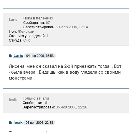
Пока в пеленках
Laric
Сообщения:
67
Зарегистрирован:
21 апр 2006, 17:14
Пол:
Женский
Сколько у вас детей:
1
Откуда:
СПб
С
Laric
04 ноя 2006, 15:53
о
о
Лисена, мне он сказал на 2-ой приезжать тогда... Вот
б
щ
- была вчера.. Видишь, как в воду глядела со своими
е
монстрами..
н
и
е
Только зачали
lesik
Сообщения:
8
Зарегистрирован:
05 ноя 2006, 22:28
С
lesik
06 ноя 2006, 22:38
о
о