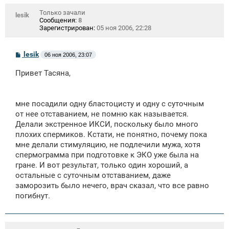
Только зачали
lesik
Сообщения:
8
Зарегистрирован:
05 ноя 2006, 22:28
С
lesik
06 ноя 2006, 23:07
о
о
Привет Тасяна,
б
щ
е
н
мне посадили одну бластоцисту и одну с суточным
и
е
от нее отставанием, не помню как называется.
Делали экстренное ИКСИ, поскольку было много
плохих спермиков. Кстати, не понятно, почему пока
мне делали стимуляцию, не подлечили мужа, хотя
спермограмма при подготовке к ЭКО уже была на
гране. И вот результат, только один хороший, а
остальные с суточным отставанием, даже
заморозить было нечего, врач сказал, что все равно
погибнут.