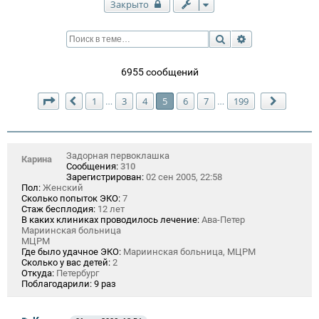
Закрыто
Поиск
Расширенный п
6955 сообщений
Страница
5
из
199
1
3
4
5
6
7
199
…
…
Пред.
След.
Задорная первоклашка
Карина
Сообщения:
310
Зарегистрирован:
02 сен 2005, 22:58
Пол:
Женский
Сколько попыток ЭКО:
7
Стаж бесплодия:
12 лет
В каких клиниках проводилось лечение:
Ава-Петер
Мариинская больница
МЦРМ
Где было удачное ЭКО:
Мариинская больница, МЦРМ
Сколько у вас детей:
2
Откуда:
Петербург
Поблагодарили:
9 раз