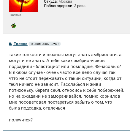
Откуда:
Москва
Поблагодарили:
3 раза
Тасяна
С
Тасяна
06 ноя 2006, 22:49
о
о
такие тонкости и нюансы могут знать эмбриологи. а
б
щ
могут и не знать. А тебе каких эмбриончиков
е
подсадили - бластоцист или помладше, 48-часовых?
н
В любом случае - очень часто все дело случая так
и
е
чтто не стоит переживать с такий ситуации, когда от
тебя ничего не зависит. Расслабься и живи
потихоньку, береги себя, относись к себе побережней,
но на ожидаии не заморачивайся. помню корнилов
мне посоветовал постараться забыть о том, что
была подсадка, отвлечься
получится?