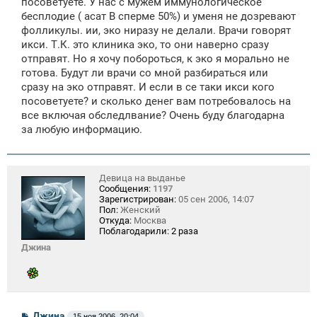
посоветуете. У нас с мужем иммунологическое
бесплодие ( асат В сперме 50%) и уменя не дозревают
фолликулы. ии, эко ниразу не делали. Врачи говорят
икси. Т.К. это клиника эко, то они наверно сразу
отправят. Но я хочу побороться, к эко я морально не
готова. Будут ли врачи со мной разбираться или
сразу на эко отправят. И если в се таки икси кого
посоветуете? и сколько денег вам потребовалось на
все включая обследлвание? Очень буду благодарна
за любую информацию.
Девица на выданье
Сообщения:
1197
Зарегистрирован:
05 сен 2006, 14:07
Пол:
Женский
Откуда:
Москва
Поблагодарили:
2 раза
Джина
С
Джина
15 ноя 2006, 20:04