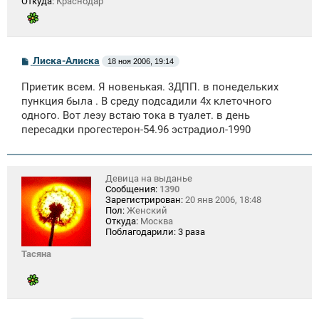
Откуда:
Краснодар
С
Лиска-Алиска
18 ноя 2006, 19:14
о
о
Приетик всем. Я новенькая. 3ДПП. в понедельких
б
щ
пункция была . В среду подсадили 4х клеточного
е
одного. Вот леэу встаю тока в туалет. в день
н
пересадки прогестерон-54.96 эстрадиол-1990
и
е
Девица на выданье
Сообщения:
1390
Зарегистрирован:
20 янв 2006, 18:48
Пол:
Женский
Откуда:
Москва
Поблагодарили:
3 раза
Тасяна