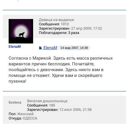
Девица на выданье
Сообщения:
1012
Зарегистрирован:
27 апр 2009, 17:32
Поблагодарили:
3 раза
ElenaM
С
ElenaM
14 мар 2007, 14:38
о
о
Согласна с Марикой. Здесь есть масса различных
б
щ
вариантов причин бесплодия. Почитайте,
е
пообщайтесь с девочками. Здесь никто вам в
н
помощи не откажет. Удачи вам и скорейшего
и
е
пузенка!
Веселая дошкольница
liselena
Сообщения:
185
Зарегистрирован:
12 июл 2006, 21:58
Пол:
Женский
Откуда:
ОДЕССА