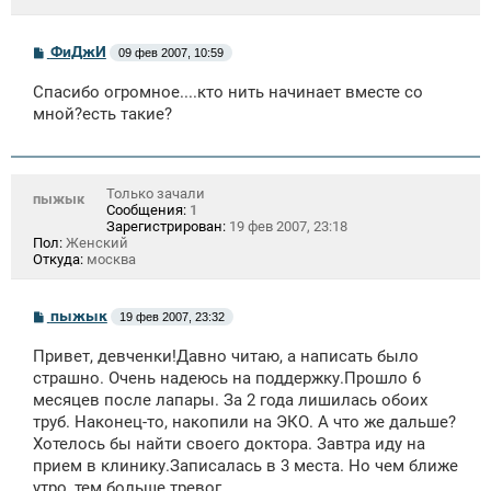
С
ФиДжИ
09 фев 2007, 10:59
о
о
Спасибо огромное....кто нить начинает вместе со
б
щ
мной?есть такие?
е
н
и
е
Только зачали
пыжык
Сообщения:
1
Зарегистрирован:
19 фев 2007, 23:18
Пол:
Женский
Откуда:
москва
С
пыжык
19 фев 2007, 23:32
о
о
Привет, девченки!Давно читаю, а написать было
б
щ
страшно. Очень надеюсь на поддержку.Прошло 6
е
месяцев после лапары. За 2 года лишилась обоих
н
труб. Наконец-то, накопили на ЭКО. А что же дальше?
и
е
Хотелось бы найти своего доктора. Завтра иду на
прием в клинику.Записалась в 3 места. Но чем ближе
утро, тем больше тревог.