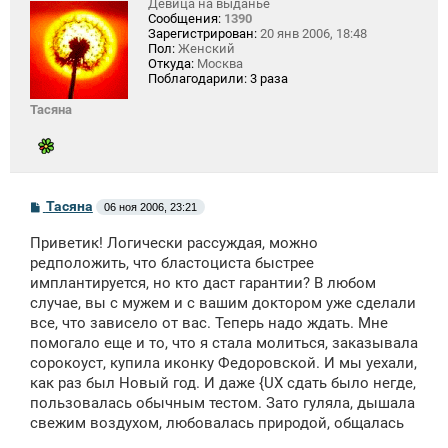
Девица на выданье
Сообщения:
1390
Зарегистрирован:
20 янв 2006, 18:48
Пол:
Женский
Откуда:
Москва
Поблагодарили:
3 раза
Тасяна
С
Тасяна
06 ноя 2006, 23:21
о
о
Приветик! Логически рассуждая, можно
б
щ
редположить, что бластоциста быстрее
е
имплантируется, но кто даст гарантии? В любом
н
случае, вы с мужем и с вашим доктором уже сделали
и
е
все, что зависело от вас. Теперь надо ждать. Мне
помогало еще и то, что я стала молиться, заказывала
сорокоуст, купила иконку Федоровской. И мы уехали,
как раз был Новый год. И даже {UX сдать было негде,
пользовалась обычным тестом. Зато гуляла, дышала
свежим воздухом, любовалась природой, общалась