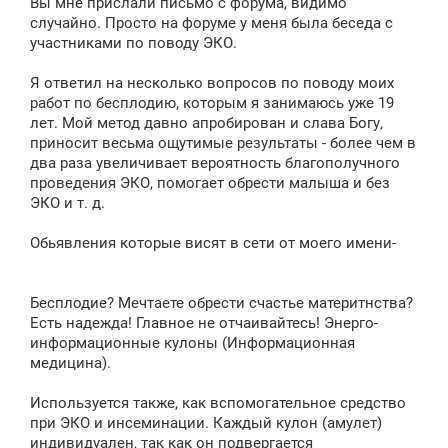
Вы мне прислали письмо с форума, видимо
н
случайно. Просто на форуме у меня была беседа с
и
е
участниками по поводу ЭКО.
Я ответил на несколько вопросов по поводу моих
работ по бесплодию, которым я занимаюсь уже 19
лет. Мой метод давно апробирован и слава Богу,
приносит весьма ощутимые результаты - более чем в
два раза увеличивает вероятность благополучного
проведения ЭКО, помогает обрести малыша и без
ЭКО и т. д.
Обьявления которые висят в сети от моего имени-
Бесплодие? Мечтаете обрести счастье материтнства?
Есть надежда! Главное не отчаивайтесь! Энерго-
информационные кулоны (Информационная
медицина).
Используется также, как вспомогательное средство
при ЭКО и инсеминации. Каждый кулон (амулет)
индивидуален, так как он подвергается