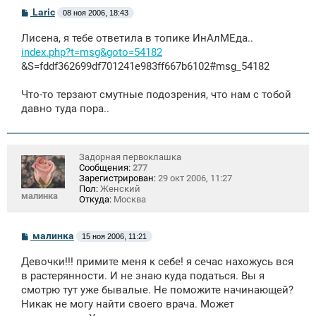
С
Laric
08 ноя 2006, 18:43
о
о
Лисена, я тебе ответила в топике ИнАлМЕда..
б
щ
index.php?t=msg&goto=54182
е
&S=fddf362699df701241e983ff667b6102#msg_54182
н
и
е
Что-то терзают смутные подозрения, что нам с тобой
давно туда пора..
Задорная первоклашка
Сообщения:
277
Зарегистрирован:
29 окт 2006, 11:27
Пол:
Женский
малинка
Откуда:
Москва
С
малинка
15 ноя 2006, 11:21
о
о
Девочки!!! примите меня к себе! я сечас нахожусь вся
б
щ
в растерянности. И не знаю куда податься. Вы я
е
смотрю тут уже бывалые. Не поможите начинающей?
н
Никак не могу найти своего врача. Может
и
е