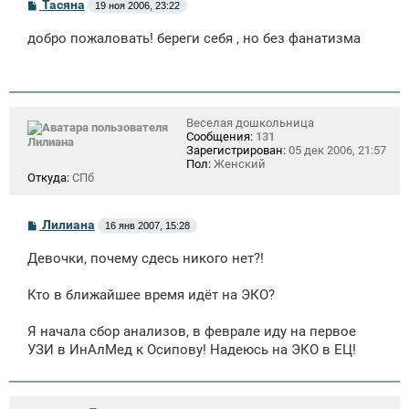
С
Тасяна
19 ноя 2006, 23:22
о
о
добро пожаловать! береги себя , но без фанатизма
б
щ
е
н
и
е
Веселая дошкольница
Сообщения:
131
Лилиана
Зарегистрирован:
05 дек 2006, 21:57
Пол:
Женский
Откуда:
СПб
С
Лилиана
16 янв 2007, 15:28
о
о
Девочки, почему сдесь никого нет?!
б
щ
е
Кто в ближайшее время идёт на ЭКО?
н
и
е
Я начала сбор анализов, в феврале иду на первое
УЗИ в ИнАлМед к Осипову! Надеюсь на ЭКО в ЕЦ!