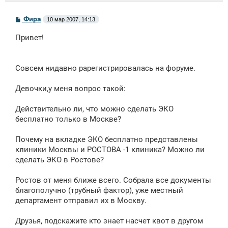
С
Фира
10 мар 2007, 14:13
о
о
Привет!
б
щ
е
н
Совсем нидавно рарегистрировалась на форуме.
и
е
Девочки,у меня вопрос такой:
Действительно ли, что можно сделать ЭКО
бесплатно только в Москве?
Почему на вкладке ЭКО бесплатно представлены
клиники Москвы и РОСТОВА -1 клиника? Можно ли
сделать ЭКО в Ростове?
Ростов от меня ближе всего. Собрала все документы
благополучно (трубный фактор), уже местный
департамент отправил их в Москву.
Друзья, подскажите кто знает насчет квот в другом