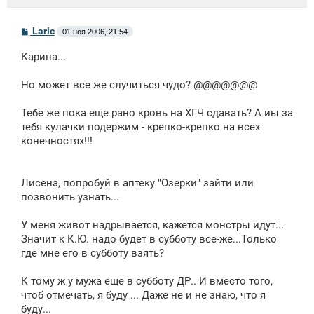
С
Laric
01 ноя 2006, 21:54
о
о
Карина...
б
щ
е
Но может все же случиться чудо? @@@@@@@
н
и
е
Тебе же пока еще рано кровь на ХГЧ сдавать? А иы за
тебя кулачки подержим - крепко-крепко на всех
конечностях!!!
Лисена, попробуй в аптеку "Озерки" зайти или
позвонить узнать...
У меня живот надрывается, кажется монстры идут...
Значит к К.Ю. надо будет в субботу все-же...Только
где мне его в субботу взять?
К тому ж у мужа еще в субботу ДР.. И вместо того,
чтоб отмечать, я буду ... Даже не и не знаю, что я
буду...