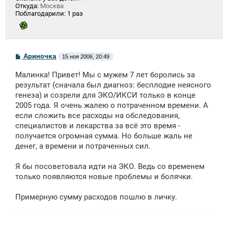
Откуда:
Москва
Поблагодарили:
1 раз
С
Ариночка
15 ноя 2006, 20:49
о
о
Малинка! Привет! Мы с мужем 7 лет боролись за
б
щ
результат (сначала был диагноз: бесплодие неясного
е
генеза) и созрели для ЭКО/ИКСИ только в конце
н
2005 года. Я очень жалею о потраченном времени. А
и
е
если сложить все расходы на обследования,
специалистов и лекарства за всё это время -
получается огромная сумма. Но больше жаль не
денег, а времени и потраченных сил.
Я бы посоветовала идти на ЭКО. Ведь со временем
только появляются новые проблемы и болячки.
Примерную сумму расходов пошлю в личку.