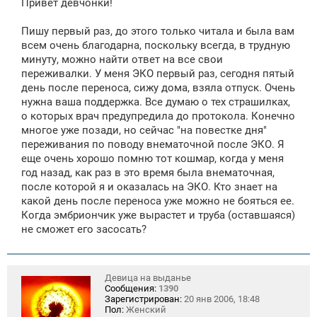
Привет девчонки!
б
щ
е
Пишу первый раз, до этого только читала и была вам
н
всем очень благодарна, поскольку всегда, в трудную
и
е
минуту, можно найти ответ на все свои
переживалки. У меня ЭКО первый раз, сегодня пятый
день после переноса, сижу дома, взяла отпуск. Очень
нужна ваша поддержка. Все думаю о тех страшилках,
о которых врач предупредила до протокола. Конечно
многое уже позади, но сейчас "на повестке дня"
переживания по поводу внематочной после ЭКО. Я
еще очень хорошо помню тот кошмар, когда у меня
год назад, как раз в это время была внематочная,
после которой я и оказалась на ЭКО. Кто знает на
какой день после переноса уже можно не бояться ее.
Когда эмбриончик уже вырастет и труба (оставшаяся)
не сможет его засосать?
Девица на выданье
Сообщения:
1390
Зарегистрирован:
20 янв 2006, 18:48
Пол:
Женский