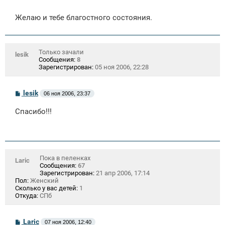
Желаю и тебе благостного состояния.
Только зачали
lesik
Сообщения:
8
Зарегистрирован:
05 ноя 2006, 22:28
С
lesik
06 ноя 2006, 23:37
о
о
Спасибо!!!
б
щ
е
н
и
е
Пока в пеленках
Laric
Сообщения:
67
Зарегистрирован:
21 апр 2006, 17:14
Пол:
Женский
Сколько у вас детей:
1
Откуда:
СПб
С
Laric
07 ноя 2006, 12:40