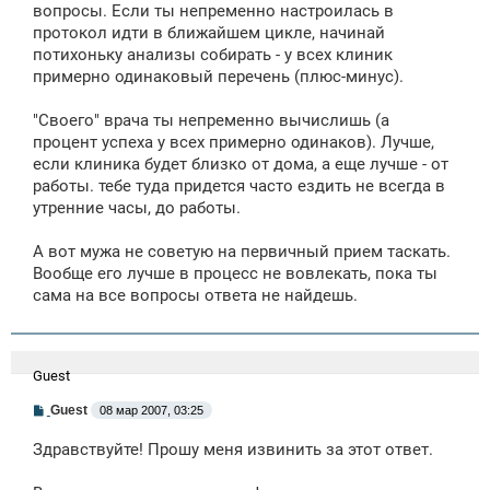
вопросы. Если ты непременно настроилась в
протокол идти в ближайшем цикле, начинай
потихоньку анализы собирать - у всех клиник
примерно одинаковый перечень (плюс-минус).
"Своего" врача ты непременно вычислишь (а
процент успеха у всех примерно одинаков). Лучше,
если клиника будет близко от дома, а еще лучше - от
работы. тебе туда придется часто ездить не всегда в
утренние часы, до работы.
А вот мужа не советую на первичный прием таскать.
Вообще его лучше в процесс не вовлекать, пока ты
сама на все вопросы ответа не найдешь.
Guest
С
Guest
08 мар 2007, 03:25
о
о
Здравствуйте! Прошу меня извинить за этот ответ.
б
щ
е