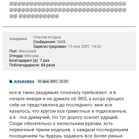
@@@@@@@@@@@@@@@@@@@@@@@@@@@@@
@@@@@@@@@@@@@@@@@@@@@@@@@@@@@
@@ @@@@@@@@@@
Спелая ягодка
кладовка
Сообщения:
3608
Зарегистрирован:
15 янв 2007, 14:02
Пол:
Женский
Откуда:
Москва
Благодарил (а):
7 раз
Поблагодарили:
84 раза
С
кладовка
20 фев 2007, 15:33
о
о
все в таких раздумьях поначалу пребывают. я в
б
щ
начале января и не думала об ЭКО, а когда процесс
е
себе не представляла до последнего. мне все
н
казалось, что кругом все грамотные и подкованные,
и
е
а я - лох дремучий. Но тут дорогу осилит идущий.
Сходи обязательно к нескольким врачам, хоть
первичный прием недешев. с каждым последуюшим
посещением ты будешь задавать все более умные