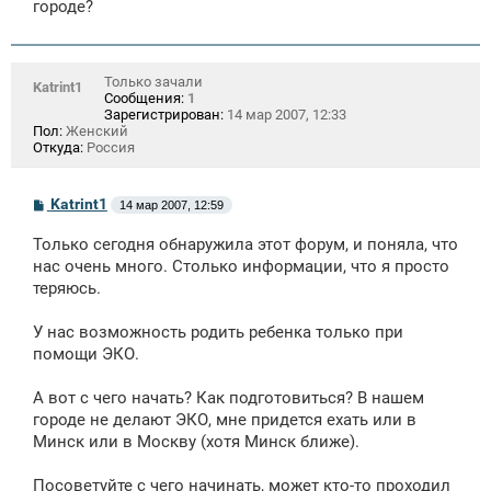
городе?
Только зачали
Katrint1
Сообщения:
1
Зарегистрирован:
14 мар 2007, 12:33
Пол:
Женский
Откуда:
Россия
С
Katrint1
14 мар 2007, 12:59
о
о
Только сегодня обнаружила этот форум, и поняла, что
б
щ
нас очень много. Столько информации, что я просто
е
теряюсь.
н
и
е
У нас возможность родить ребенка только при
помощи ЭКО.
А вот с чего начать? Как подготовиться? В нашем
городе не делают ЭКО, мне придется ехать или в
Минск или в Москву (хотя Минск ближе).
Посоветуйте с чего начинать, может кто-то проходил