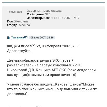
Задорная первоклашка
Татьяна01
Сообщения:
325
Зарегистрирован:
13 янв 2007, 15:17
Пол:
Женский
Откуда:
Москва
С
Татьяна01
08 фев 2007, 18:16
о
о
ФиДжИ писал(а) чт, 08 февраля 2007 17:33
б
щ
Здравствуйте.
е
н
Девчат,собираюсь делать ЭКО первый
и
е
раз,записалась на первую консультацию К
Широковой Д.В. Клиника АРТ-ЭКО (рекомендовали
как лучшую)отзывы там вроде ничего)))
У меня трубное бесплодие...Каковы шансы?Может
кто то в этой клинике именно делал?или с таким же
диагнозом?