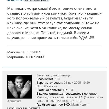
о
о
Малинка, смотри сама! В этом топике очень много
б
щ
отзывов о той или иной клинике. Конечно, каждый, у
е
кого положительный результат, будет хвалить ту
н
клинику, где они этот результат получили. Я тоже не
и
е
исключение, хотя моя клиника, по-моему, самая
дорогая в Москве. Почитай, подумай. В любом
случае, решение принимать только тебе. УДАЧИ!!!
Максим - 10.05.2007
Марианна - 01.07.2009
Веселая дошкольница
Сообщения:
183
Зарегистрирован:
23 дек 2005, 19:29
Пол:
Женский
Сколько попыток ЭКО:
3
В каких клиниках проводилось лечение:
Мать и дитя - врач Базанов П.А. (1-я попытка
- ЗБ, 2-я - сын 2006г.р., 3-я - ЗБ)
Ариночка
Где было удачное ЭКО:
Мать и дитя
Сколько у вас детей:
1