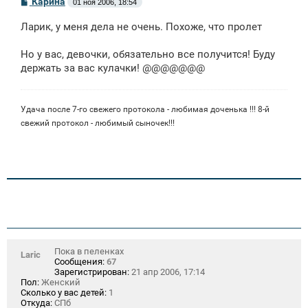
С
Карина
01 ноя 2006, 18:54
о
о
Ларик, у меня дела не очень. Похоже, что пролет
б
щ
е
Но у вас, девочки, обязательно все получится! Буду
н
держать за вас кулачки! @@@@@@@
и
е
Удача после 7-го свежего протокола - любимая доченька !!! 8-й
свежий протокол - любимый сыночек!!!
Пока в пеленках
Laric
Сообщения:
67
Зарегистрирован:
21 апр 2006, 17:14
Пол:
Женский
Сколько у вас детей:
1
Откуда:
СПб