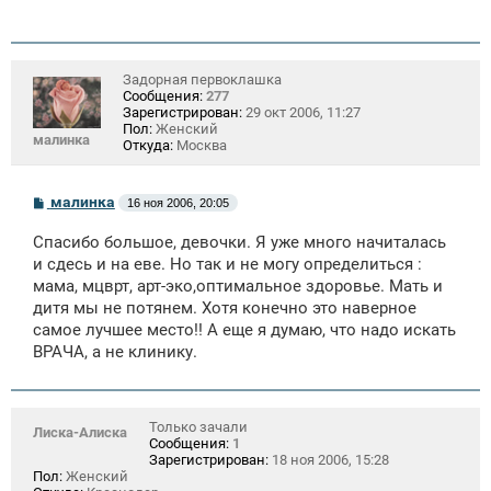
Задорная первоклашка
Сообщения:
277
Зарегистрирован:
29 окт 2006, 11:27
Пол:
Женский
малинка
Откуда:
Москва
С
малинка
16 ноя 2006, 20:05
о
о
Спасибо большое, девочки. Я уже много начиталась
б
щ
и сдесь и на еве. Но так и не могу определиться :
е
мама, мцврт, арт-эко,оптимальное здоровье. Мать и
н
дитя мы не потянем. Хотя конечно это наверное
и
е
самое лучшее место!! А еще я думаю, что надо искать
ВРАЧА, а не клинику.
Только зачали
Лиска-Алиска
Сообщения:
1
Зарегистрирован:
18 ноя 2006, 15:28
Пол:
Женский