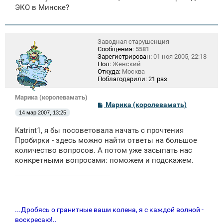
ЭКО в Минске?
Заводная старушенция
Сообщения:
5581
Зарегистрирован:
01 ноя 2005, 22:18
Пол:
Женский
Откуда:
Москва
Поблагодарили:
21 раз
Марика (королевамать)
С
Марика (королевамать)
о
14 мар 2007, 13:25
о
б
Katrint1, я бы посоветовала начать с прочтения
щ
е
Пробирки - здесь можно найти ответы на большое
н
количество вопросов. А потом уже засыпать нас
и
конкретными вопросами: поможем и подскажем.
е
...Дробясь о гранитные ваши колена, я с каждой волной -
воскресаю!..