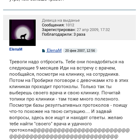
Девица на выданье
Сообщения:
1012
Зарегистрирован:
27 апр 2009, 17:32
Поблагодарили:
3 раза
ElenaM
С
ElenaM
20 фев 2007, 12:56
о
о
Тревоги надо отбросить. Тебе они понадобяться на
б
щ
следующие 9 месяцев Иди на встречу с врачем,
е
пообщайся, посмотри на клинику, на сотрудникв.
н
Потом на Пробирке поговори с девочками кто в этих
и
е
клиниках проходит протоколы. Только так ты
выберешь своего врача и свою клинику. Почитай
топики про клиники - там тоже много полезного.
Посмотри базы резултьативных протоколов - поищу
что-то похожее на твою ситуацию.... И задвай
вопросы, здесь все ищут и находят ответы. желаю
тебе найти "своего" врача и удачного
протокола@@@@@@@@@@@@@@@@@@@@@@@@
@@@@@@@@@@@@@@@@@@@@@@@@@@@