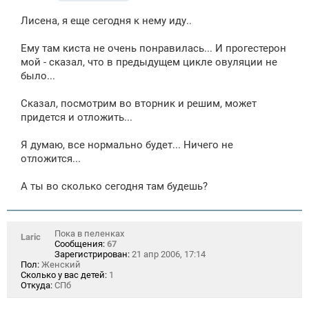
о
о
Лисена, я еще сегодня к нему иду..
б
щ
е
Ему там киста не очень понравилась... И прогестерон
н
мой - сказал, что в предыдущем цикле овуляции не
и
е
было...
Сказал, посмотрим во вторник и решим, может
придется и отложить...
Я думаю, все нормально будет... Ничего не
отложится...
А ты во сколько сегодня там будешь?
Пока в пеленках
Laric
Сообщения:
67
Зарегистрирован:
21 апр 2006, 17:14
Пол:
Женский
Сколько у вас детей:
1
Откуда:
СПб