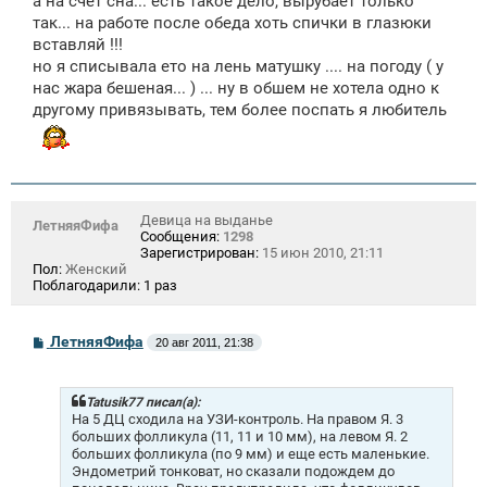
а на счет сна... есть такое дело, вырубает только
и
так... на работе после обеда хоть спички в глазюки
е
вставляй !!!
но я списывала ето на лень матушку .... на погоду ( у
нас жара бешеная... ) ... ну в обшем не хотела одно к
другому привязывать, тем более поспать я любитель
Девица на выданье
ЛетняяФифа
Сообщения:
1298
Зарегистрирован:
15 июн 2010, 21:11
Пол:
Женский
Поблагодарили:
1 раз
С
ЛетняяФифа
20 авг 2011, 21:38
о
о
б
щ
Tatusik77 писал(а):
е
На 5 ДЦ сходила на УЗИ-контроль. На правом Я. 3
н
больших фолликула (11, 11 и 10 мм), на левом Я. 2
и
больших фолликула (по 9 мм) и еще есть маленькие.
е
Эндометрий тонковат, но сказали подождем до