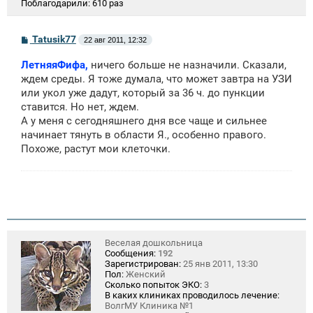
Поблагодарили:
610 раз
С
Tatusik77
22 авг 2011, 12:32
о
о
ЛетняяФифа,
ничего больше не назначили. Сказали,
б
щ
ждем среды. Я тоже думала, что может завтра на УЗИ
е
или укол уже дадут, который за 36 ч. до пункции
н
ставится. Но нет, ждем.
и
е
А у меня с сегодняшнего дня все чаще и сильнее
начинает тянуть в области Я., особенно правого.
Похоже, растут мои клеточки.
Веселая дошкольница
Сообщения:
192
Зарегистрирован:
25 янв 2011, 13:30
Пол:
Женский
Сколько попыток ЭКО:
3
В каких клиниках проводилось лечение:
ВолгМУ Клиника №1