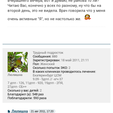
вчерашнего вечера, вот и думаю, не ранова то ли?
Читаю Вас, конечно у всех по разному, ну что бы на
второй день, это не видела. Врач говорила что у меня
очень активные "Я", но не настолько же.
Трудный подросток
Сообщения:
880
Зарегистрирован:
18 май 2011, 21:11
Пол:
Женский
Сколько попыток ЭКО:
2
В каких клиниках проводилось лечение:
Люлишна
Екатеринбург ЦСМ
9.09 - 5дпп // -хгч 37
7 дпп - 126, 11дпп - 920, 19дпп - 2ПЯ,
27дпп- СБ++
Сколько у вас детей:
2
Благодарил (а):
548 раз
Поблагодарили:
593 раза
С
Люлишна
21 авг 2011, 17:20