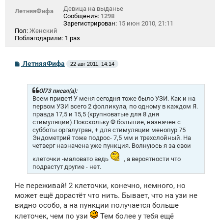
Девица на выданье
ЛетняяФифа
Сообщения:
1298
Зарегистрирован:
15 июн 2010, 21:11
Пол:
Женский
Поблагодарили:
1 раз
С
ЛетняяФифа
22 авг 2011, 14:14
о
о
б
щ
Ol73 писал(а):
е
Всем привет! У меня сегодня тоже было УЗИ. Как и на
н
первом УЗИ всего 2 фолликула, по одному в каждом Я.
и
правда 17,5 и 15,5 (крупноватые для 8 дня
е
стимуляции).Покскольку Ф большие, назначен с
субботы оргалутран, + для стимуляции менопур 75
Эндометрий тоже подрос- 7,5 мм и трехслойный. На
четверг назначена уже пункция. Волнуюсь я за свои
клеточки -маловато ведь
, а вероятности что
подрастут другие - нет.
Не переживай! 2 клеточки, конечно, немного, но
может ещё дорастёт что нить. Бывает, что на узи не
видно особо, а на пункции получается больше
клеточек, чем по узи
Тем более у тебя ещё