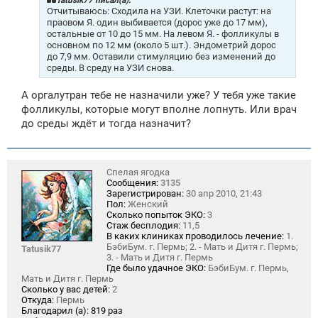
е
Отчитываюсь: Сходила на УЗИ. Клеточки растут: на
н
праовом Я. один выбивается (дорос уже до 17 мм),
и
остальные от 10 до 15 мм. На левом Я. - фолликулы в
е
основном по 12 мм (около 5 шт.). Эндометрий дорос
до 7,9 мм. Оставили стимуляцию без изменений до
среды. В среду на УЗИ снова.
А оргалутран тебе не назначили уже? У тебя уже такие
фолликулы, которые могут вполне лопнуть. Или врач
до среды ждёт и тогда назначит?
Спелая ягодка
Сообщения:
3135
Зарегистрирован:
30 апр 2010, 21:43
Пол:
Женский
Сколько попыток ЭКО:
3
Стаж бесплодия:
11,5
В каких клиниках проводилось лечение:
1.
БэбиБум. г. Пермь; 2. - Мать и Дитя г. Пермь;
Tatusik77
3. - Мать и Дитя г. Пермь
Где было удачное ЭКО:
БэбиБум. г. Пермь,
Мать и Дитя г. Пермь
Сколько у вас детей:
2
Откуда:
Пермь
Благодарил (а):
819 раз