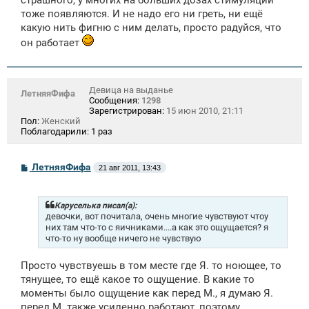
страшного, у многих на больших дозах стимуляции
тоже появляются. И не надо его ни греть, ни ещё
какую нить фигню с ним делать, просто радуйся, что
он работает
Девица на выданье
ЛетняяФифа
Сообщения:
1298
Зарегистрирован:
15 июн 2010, 21:11
Пол:
Женский
Поблагодарили:
1 раз
С
ЛетняяФифа
21 авг 2011, 13:43
о
о
б
щ
Каруселька писал(а):
е
девочки, вот почитала, очень многие чувствуют чтоу
н
них там что-то с яичниками....а как это ощущается? я
и
что-то ну вообще ничего не чувствую
е
Просто чувствуешь в том месте где Я. то ноющее, то
тянущее, то ещё какое то ощущение. В какие то
моменты было ощущение как перед М., я думаю Я.
перед М. также усиленно работают, поэтому