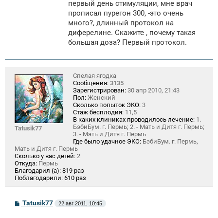
щ
первый день стимуляции, мне врач
е
прописал пурегон 300, -это очень
н
много?, длинный протокол на
и
е
диферелине. Скажите , почему такая
большая доза? Первый протокол.
Спелая ягодка
Сообщения:
3135
Зарегистрирован:
30 апр 2010, 21:43
Пол:
Женский
Сколько попыток ЭКО:
3
Стаж бесплодия:
11,5
В каких клиниках проводилось лечение:
1.
БэбиБум. г. Пермь; 2. - Мать и Дитя г. Пермь;
Tatusik77
3. - Мать и Дитя г. Пермь
Где было удачное ЭКО:
БэбиБум. г. Пермь,
Мать и Дитя г. Пермь
Сколько у вас детей:
2
Откуда:
Пермь
Благодарил (а):
819 раз
Поблагодарили:
610 раз
С
Tatusik77
22 авг 2011, 10:45
о
о