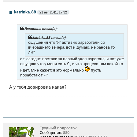
С
katrinka.88
21 авг 2011, 17:32
о
о
б
щ
Люлишна писал(а):
е
н
katrinka.88 писал(а):
и
ощущения что "Я" активно заработали со
е
вчерашнего вечера, вот и думаю, не ранова то
ли?
а я сегодня поставила первый укол пурегона, и вот уже
ощущаю что у меня есть Я , и что процесс там какой то
идет. Мне кажется это нормально
пусть
поработают :-P
А у тебя дозировка какая?
Трудный подросток
Сообщения:
880