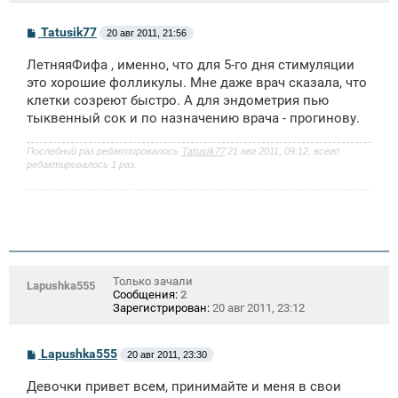
С
Tatusik77
20 авг 2011, 21:56
о
о
ЛетняяФифа , именно, что для 5-го дня стимуляции
б
щ
это хорошие фолликулы. Мне даже врач сказала, что
е
клетки созреют быстро. А для эндометрия пью
н
тыквенный сок и по назначению врача - прогинову.
и
е
Последний раз редактировалось
Tatusik77
21 авг 2011, 09:12, всего
редактировалось 1 раз.
Только зачали
Lapushka555
Сообщения:
2
Зарегистрирован:
20 авг 2011, 23:12
С
Lapushka555
20 авг 2011, 23:30
о
о
Девочки привет всем, принимайте и меня в свои
б