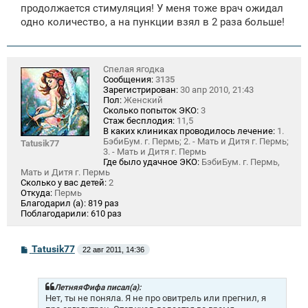
продолжается стимуляция! У меня тоже врач ожидал
одно количество, а на пункции взял в 2 раза больше!
Спелая ягодка
Сообщения:
3135
Зарегистрирован:
30 апр 2010, 21:43
Пол:
Женский
Сколько попыток ЭКО:
3
Стаж бесплодия:
11,5
В каких клиниках проводилось лечение:
1.
БэбиБум. г. Пермь; 2. - Мать и Дитя г. Пермь;
Tatusik77
3. - Мать и Дитя г. Пермь
Где было удачное ЭКО:
БэбиБум. г. Пермь,
Мать и Дитя г. Пермь
Сколько у вас детей:
2
Откуда:
Пермь
Благодарил (а):
819 раз
Поблагодарили:
610 раз
С
Tatusik77
22 авг 2011, 14:36
о
о
б
щ
ЛетняяФифа писал(а):
е
Нет, ты не поняла. Я не про овитрель или прегнил, я
н