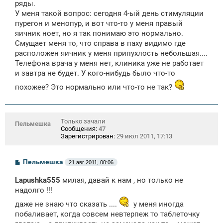
щ
ряды.
е
У меня такой вопрос: сегодня 4-ый день стимуляции
н
пурегон и менопур, и вот что-то у меня правый
и
е
яичник ноет, но я так понимаю это нормально.
Смущает меня то, что справа в паху видимо где
расположен яичник у меня припухлость небольшая....
Телефона врача у меня нет, клиника уже не работает
и завтра не будет. У кого-нибудь было что-то
похожее? Это нормально или что-то не так?
Только зачали
Пельмешка
Сообщения:
47
Зарегистрирован:
29 июл 2011, 17:13
С
Пельмешка
21 авг 2011, 00:06
о
о
Lapushka555
милая, давай к нам , но только не
б
щ
надолго !!!
е
н
даже не знаю что сказать ....
у меня иногда
и
побаливает, когда совсем невтерпеж то таблеточку
е