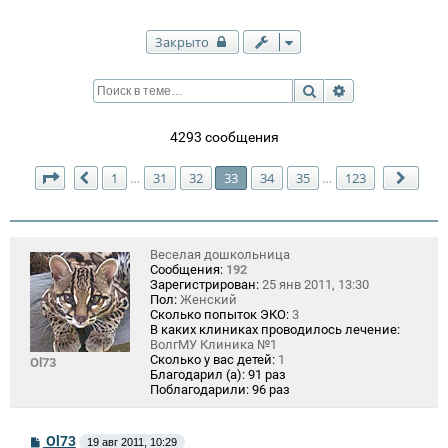
Закрыто
Поиск
Расширенный п
4293 сообщения
Страница
33
из
123
1
31
32
33
34
35
123
…
…
Пред.
След
Веселая дошкольница
Сообщения:
192
Зарегистрирован:
25 янв 2011, 13:30
Пол:
Женский
Сколько попыток ЭКО:
3
В каких клиниках проводилось лечение:
ВолгМУ Клиника №1
Сколько у вас детей:
1
Ol73
Благодарил (а):
91 раз
Поблагодарили:
96 раз
С
Ol73
19 авг 2011, 10:29