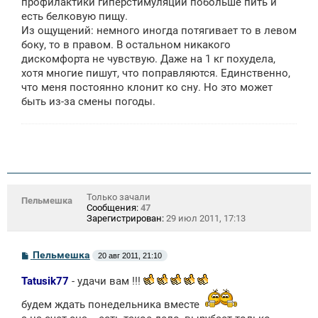
профилактики гиперстимуляции побольше пить и
есть белковую пищу.
Из ощущений: немного иногда потягивает то в левом
боку, то в правом. В остальном никакого
дискомфорта не чувствую. Даже на 1 кг похудела,
хотя многие пишут, что поправляются. Единственно,
что меня постоянно клонит ко сну. Но это может
быть из-за смены погоды.
Только зачали
Пельмешка
Сообщения:
47
Зарегистрирован:
29 июл 2011, 17:13
С
Пельмешка
20 авг 2011, 21:10
о
о
Tatusik77
- удачи вам !!!
б
щ
будем ждать понедельника вместе
е
н