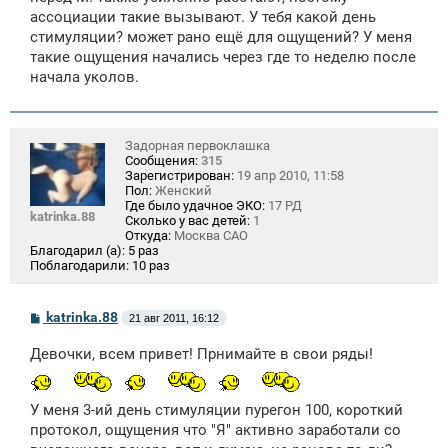
ассоциации такие вызывают. У тебя какой день
стимуляции? может рано ещё для ощущений? У меня
такие ощущения начались через где то неделю после
начала уколов.
Задорная первоклашка
Сообщения:
315
Зарегистрирован:
19 апр 2010, 11:58
Пол:
Женский
Где было удачное ЭКО:
17 РД
katrinka.88
Сколько у вас детей:
1
Откуда:
Москва САО
Благодарил (а):
5 раз
Поблагодарили:
10 раз
С
katrinka.88
21 авг 2011, 16:12
о
о
Девочки, всем привет! Прнимайте в свои ряды!
б
щ
е
н
У меня 3-ий день стимуляции пурегон 100, короткий
и
е
протокол, ощущения что "Я" активно заработали со