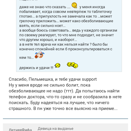
и
е
даже не знаю что сказать ....
у меня иногда
побаливает, когда совсем невтерпеж то таблеточку
глотаю... а припухлость не замечала как то ...может
грелочку приложить... может како обезболивающие
взять, если сильно ноет...
а вообще боюсь советовать... ведь у каждого организм
по своему реагирует, то что мне подходит, не значит
что другим хорошо, и наоборот...
а в нете тел врача ни как нельзя найти ? было бы
конечно спокойней если б проконсультироваться с
кем то...
держись и удачи !!!
Спасибо, Пельмешка, и тебе удачи support
Ну у меня вроде не сильно болит, пока
обезболивающее не надо (ттт). Да попытаюсь найти
телефон доктора, что-то сразу и не сообразила в нете
поискать. Буду надеяться на лучшее, что ничего
страшного. В пн уже точно все выясню на приеме...
Девица на выданье
ЛетняяФифа