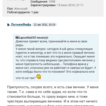
Сообщения:
1298
Зарегистрирован:
15 июн 2010, 21:11
Пол:
Женский
Поблагодарили:
1 раз
С
ЛетняяФифа
21 авг 2011, 10:19
о
о
б
щ
Lapushka555 писал(а):
е
Девочки привет всем, принимайте и меня в свои
н
ряды.
и
У меня такой вопрос: сегодня 4-ый день стимуляции
е
пурегон и менопур, и вот что-то у меня правый яичник
ноет, но я так понимаю это нормально. Смущает меня
то, что справа в паху видимо где расположен яичник у
меня припухлость небольшая.... Телефона врача у
меня нет, клиника уже не работает и завтра не будет. У
кого-нибудь было что-то похожее? Это нормально или
что-то не так?
Припухлость, скорее всего, и есть сам яичник. У меня
также. Т.к. сама я по себе худая, но если что-то
становится больше, то сразу видно мне, я тоже
чувствую выпирающие яичники. И в этом нет ничего