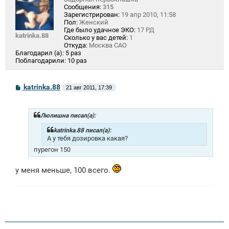
Сообщения:
315
Зарегистрирован:
19 апр 2010, 11:58
Пол:
Женский
Где было удачное ЭКО:
17 РД
katrinka.88
Сколько у вас детей:
1
Откуда:
Москва САО
Благодарил (а):
5 раз
Поблагодарили:
10 раз
С
katrinka.88
21 авг 2011, 17:39
о
о
б
щ
Люлишна писал(а):
е
н
katrinka.88 писал(а):
и
А у тебя дозировка какая?
е
пурегон 150
у меня меньше, 100 всего.