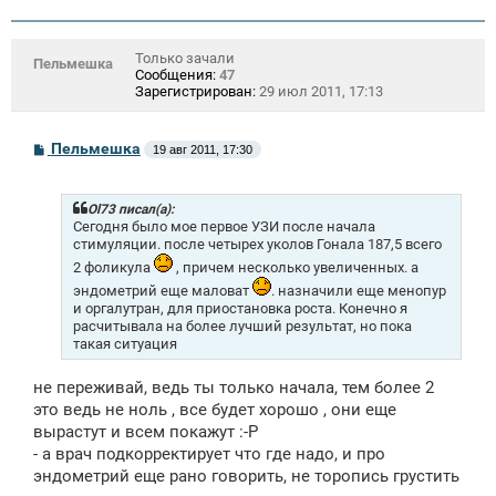
Только зачали
Пельмешка
Сообщения:
47
Зарегистрирован:
29 июл 2011, 17:13
С
Пельмешка
19 авг 2011, 17:30
о
о
б
щ
Ol73 писал(а):
е
Сегодня было мое первое УЗИ после начала
н
стимуляции. после четырех уколов Гонала 187,5 всего
и
2 фоликула
, причем несколько увеличенных. а
е
эндометрий еще маловат
. назначили еще менопур
и оргалутран, для приостановка роста. Конечно я
расчитывала на более лучший результат, но пока
такая ситуация
не переживай, ведь ты только начала, тем более 2
это ведь не ноль , все будет хорошо , они еще
вырастут и всем покажут :-P
- а врач подкорректирует что где надо, и про
эндометрий еще рано говорить, не торопись грустить