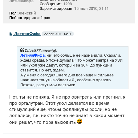
ЛетняяФифа
Сообщения:
1298
Зарегистрирован:
15 июн 2010, 21:11
Пол:
Женский
Поблагодарили:
1 раз
С
ЛетняяФифа
22 авг 2011, 14:11
о
о
б
щ
Tatusik77 писал(а):
е
ЛетняяФифа,
ничего больше не назначили. Сказали,
н
ждем среды. Я тоже думала, что может завтра на УЗИ
и
или укол уже дадут, который за 36 ч. до пункции
е
ставится. Но нет, ждем.
А у меня с сегодняшнего дня все чаще и сильнее
начинает тянуть в области Я., особенно правого.
Похоже, растут мои клеточки.
Нет, ты не поняла. Я не про овитрель или прегнил, я
про оргалутран. Этот укол делается во время
стимуляций ещё, чтобы фолликулы росли, но не
лопались, т.к. никто точно не знает в какой момент
они решат, что пора выходить