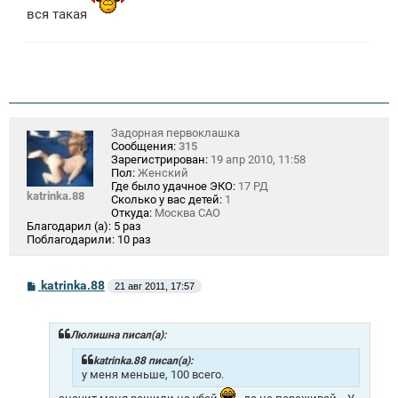
вся такая
Задорная первоклашка
Сообщения:
315
Зарегистрирован:
19 апр 2010, 11:58
Пол:
Женский
Где было удачное ЭКО:
17 РД
katrinka.88
Сколько у вас детей:
1
Откуда:
Москва САО
Благодарил (а):
5 раз
Поблагодарили:
10 раз
С
katrinka.88
21 авг 2011, 17:57
о
о
б
щ
Люлишна писал(а):
е
н
katrinka.88 писал(а):
и
у меня меньше, 100 всего.
е