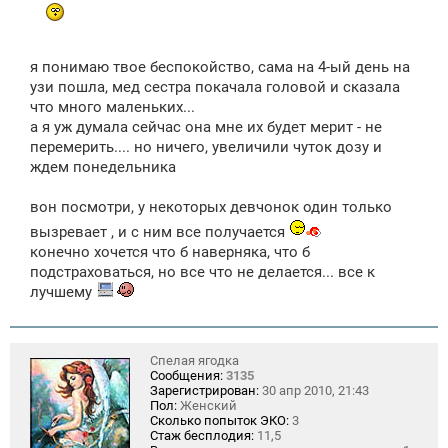
я понимаю твое беспокойство, сама на 4-ый день на
узи пошла, мед сестра покачала головой и сказала
что много маленьких...
а я уж думала сейчас она мне их будет мерит - не
перемерить.... но ничего, увеличили чуток дозу и
ждем понедельника
вон посмотри, у некоторых девчонок один только
вызревает , и с ним все получается
конечно хочется что б наверняка, что б
подстраховаться, но все что не делается... все к
лучшему
Спелая ягодка
Сообщения:
3135
Зарегистрирован:
30 апр 2010, 21:43
Пол:
Женский
Сколько попыток ЭКО:
3
Стаж бесплодия:
11,5