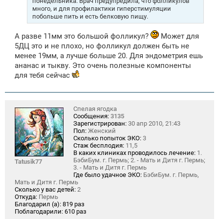
понедельника. Врач предупредила, что фолликулов
много, и для профилактики гиперстимуляции
побольше пить и есть белковую пищу.
А разве 11мм это большой фолликул?
Может для
5ДЦ это и не плохо, но фолликул должен быть не
менее 19мм, а лучше больше 20. Для эндометрия ешь
ананас и тыкву. Это очень полезные компоненты
для тебя сейчас
Спелая ягодка
Сообщения:
3135
Зарегистрирован:
30 апр 2010, 21:43
Пол:
Женский
Сколько попыток ЭКО:
3
Стаж бесплодия:
11,5
В каких клиниках проводилось лечение:
1.
БэбиБум. г. Пермь; 2. - Мать и Дитя г. Пермь;
Tatusik77
3. - Мать и Дитя г. Пермь
Где было удачное ЭКО:
БэбиБум. г. Пермь,
Мать и Дитя г. Пермь
Сколько у вас детей:
2
Откуда:
Пермь
Благодарил (а):
819 раз
Поблагодарили:
610 раз