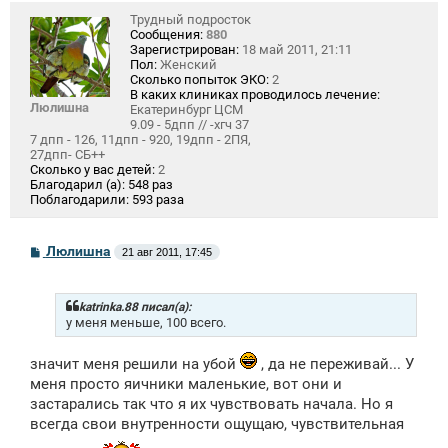
Трудный подросток
Сообщения:
880
Зарегистрирован:
18 май 2011, 21:11
Пол:
Женский
Сколько попыток ЭКО:
2
В каких клиниках проводилось лечение:
Люлишна
Екатеринбург ЦСМ
9.09 - 5дпп // -хгч 37
7 дпп - 126, 11дпп - 920, 19дпп - 2ПЯ,
27дпп- СБ++
Сколько у вас детей:
2
Благодарил (а):
548 раз
Поблагодарили:
593 раза
С
Люлишна
21 авг 2011, 17:45
о
о
б
щ
katrinka.88 писал(а):
е
у меня меньше, 100 всего.
н
и
е
значит меня решили на убой
, да не переживай... У
меня просто яичники маленькие, вот они и
застарались так что я их чувствовать начала. Но я
всегда свои внутренности ощущаю, чувствительная