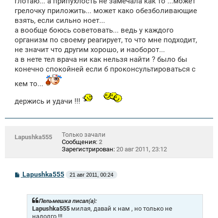
глотаю... а припухлость не замечала как то ...может
грелочку приложить... может како обезболивающие
взять, если сильно ноет...
а вообще боюсь советовать... ведь у каждого
организм по своему реагирует, то что мне подходит,
не значит что другим хорошо, и наоборот...
а в нете тел врача ни как нельзя найти ? было бы
конечно спокойней если б проконсультироваться с
кем то...
держись и удачи !!!
Только зачали
Lapushka555
Сообщения:
2
Зарегистрирован:
20 авг 2011, 23:12
С
Lapushka555
21 авг 2011, 00:24
о
о
б
щ
Пельмешка писал(а):
е
Lapushka555
милая, давай к нам , но только не
н
надолго !!!