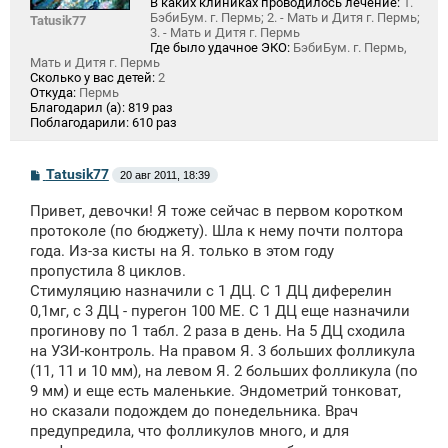
В каких клиниках проводилось лечение:
1.
БэбиБум. г. Пермь; 2. - Мать и Дитя г. Пермь;
Tatusik77
3. - Мать и Дитя г. Пермь
Где было удачное ЭКО:
БэбиБум. г. Пермь,
Мать и Дитя г. Пермь
Сколько у вас детей:
2
Откуда:
Пермь
Благодарил (а):
819 раз
Поблагодарили:
610 раз
С
Tatusik77
20 авг 2011, 18:39
о
о
Привет, девочки! Я тоже сейчас в первом коротком
б
щ
протоколе (по бюджету). Шла к нему почти полтора
е
года. Из-за кисты на Я. только в этом году
н
пропустила 8 циклов.
и
е
Стимуляцию назначили с 1 ДЦ. С 1 ДЦ диферелин
0,1мг, с 3 ДЦ - пурегон 100 МЕ. С 1 ДЦ еще назначили
прогинову по 1 табл. 2 раза в день. На 5 ДЦ сходила
на УЗИ-контроль. На правом Я. 3 больших фолликула
(11, 11 и 10 мм), на левом Я. 2 больших фолликула (по
9 мм) и еще есть маленькие. Эндометрий тонковат,
но сказали подождем до понедельника. Врач
предупредила, что фолликулов много, и для