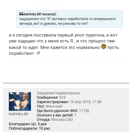
о
о
б
щ
katrinka.88 писал(а):
е
ощущения что "Я" активно заработали со вчерашнего
н
вечера, вот и думаю, не ранова то ли?
и
е
а я сегодня поставила первый укол пурегона, и вот
уже ощущаю что у меня есть Я , и что процесс там
какой то идет. Мне кажется это нормально
пусть
поработают :-P
Задорная первоклашка
Сообщения:
315
Зарегистрирован:
19 апр 2010, 11:58
Пол:
Женский
Где было удачное ЭКО:
17 РД
katrinka.88
Сколько у вас детей:
1
Откуда:
Москва САО
Благодарил (а):
5 раз
Поблагодарили:
10 раз