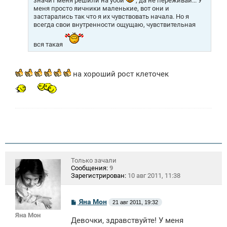
значит меня решили на убой
, да не переживай... У
меня просто яичники маленькие, вот они и
застарались так что я их чувствовать начала. Но я
всегда свои внутренности ощущаю, чувствительная
вся такая
на хороший рост клеточек
Только зачали
Сообщения:
9
Зарегистрирован:
10 авг 2011, 11:38
С
Яна Мон
21 авг 2011, 19:32
о
Яна Мон
о
Девочки, здравствуйте! У меня
б