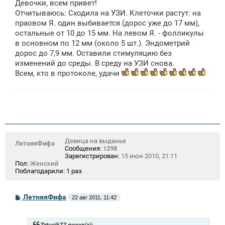
Девочки, всем привет!
б
щ
Отчитываюсь: Сходила на УЗИ. Клеточки растут: на
е
праовом Я. один выбивается (дорос уже до 17 мм),
н
остальные от 10 до 15 мм. На левом Я. - фолликулы
и
е
в основном по 12 мм (около 5 шт.). Эндометрий
дорос до 7,9 мм. Оставили стимуляцию без
изменений до среды. В среду на УЗИ снова.
Всем, кто в протоколе, удачи
Девица на выданье
ЛетняяФифа
Сообщения:
1298
Зарегистрирован:
15 июн 2010, 21:11
Пол:
Женский
Поблагодарили:
1 раз
С
ЛетняяФифа
22 авг 2011, 11:42
о
о
б
щ
Tatusik77 писал(а):