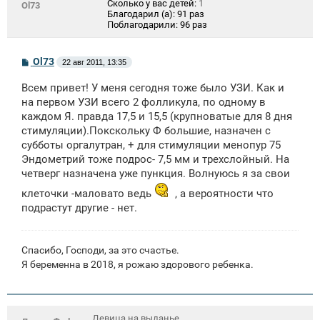
Сколько у вас детей:
1
Ol73
Благодарил (а):
91 раз
Поблагодарили:
96 раз
С
Ol73
22 авг 2011, 13:35
о
о
Всем привет! У меня сегодня тоже было УЗИ. Как и
б
щ
на первом УЗИ всего 2 фолликула, по одному в
е
каждом Я. правда 17,5 и 15,5 (крупноватые для 8 дня
н
стимуляции).Покскольку Ф большие, назначен с
и
е
субботы оргалутран, + для стимуляции менопур 75
Эндометрий тоже подрос- 7,5 мм и трехслойный. На
четверг назначена уже пункция. Волнуюсь я за свои
клеточки -маловато ведь
, а вероятности что
подрастут другие - нет.
Спасибо, Господи, за это счастье.
Я беременна в 2018, я рожаю здорового ребенка.
Девица на выданье