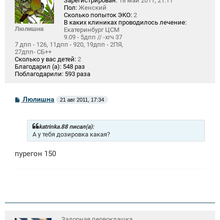
Зарегистрирован:
18 май 2011, 21:11
Пол:
Женский
Сколько попыток ЭКО:
2
В каких клиниках проводилось лечение:
Люлишна
Екатеринбург ЦСМ
9.09 - 5дпп // -хгч 37
7 дпп - 126, 11дпп - 920, 19дпп - 2ПЯ,
27дпп- СБ++
Сколько у вас детей:
2
Благодарил (а):
548 раз
Поблагодарили:
593 раза
С
Люлишна
21 авг 2011, 17:34
о
о
б
щ
katrinka.88 писал(а):
е
А у тебя дозировка какая?
н
и
пурегон 150
е
Задорная первоклашка