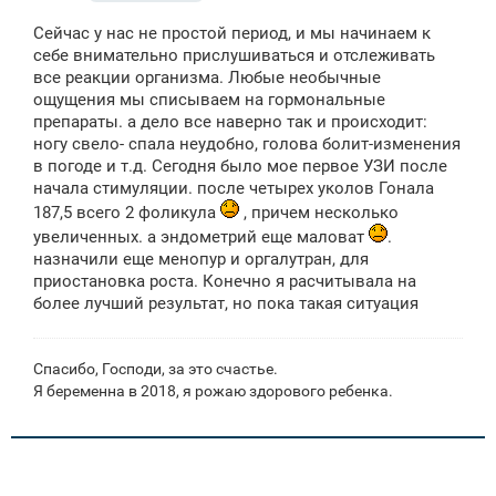
о
о
Сейчас у нас не простой период, и мы начинаем к
б
щ
себе внимательно прислушиваться и отслеживать
е
все реакции организма. Любые необычные
н
ощущения мы списываем на гормональные
и
е
препараты. а дело все наверно так и происходит:
ногу свело- спала неудобно, голова болит-изменения
в погоде и т.д. Сегодня было мое первое УЗИ после
начала стимуляции. после четырех уколов Гонала
187,5 всего 2 фоликула
, причем несколько
увеличенных. а эндометрий еще маловат
.
назначили еще менопур и оргалутран, для
приостановка роста. Конечно я расчитывала на
более лучший результат, но пока такая ситуация
Спасибо, Господи, за это счастье.
Я беременна в 2018, я рожаю здорового ребенка.