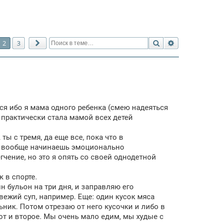
Поиск
Расширенный 
2
3
След.
ься ибо я мама одного ребенка (смею надеяться
ы практически стала мамой всех детей
ты с тремя, да еще все, пока что в
ех вообще начинаешь эмоционально
гчение, но это я опять со своей однодетной
к в спорте.
н бульон на три дня, и заправляю его
ежий суп, например. Еще: один кусок мяса
льник. Потом отрезаю от него кусочки и либо в
Вот и второе. Мы очень мало едим, мы худые с