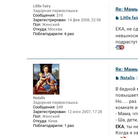
Little fairy
Re: Мамы
Задорная первоклашка
Сообщения:
210
С
Little fai
Зарегистрирован:
14 фев 2008, 22:58
о
Пол:
Женский
о
ЕКА, не с
Откуда:
Москва
б
Поблагодарили:
6 раз
щ
невыносим
е
подрастут
н
и
е
Re: Мамы
С
Natalis
о
о
В бедной 
б
щ
повышает 
Natalis
е
Но..... р
Задорная первоклашка
н
Сообщения:
249
комнате и..
и
Зарегистрирован:
12 июн 2007, 17:28
е
- Мама, ч
Пол:
Женский
- Ша, дет
Откуда:
Киев
Поблагодарили:
1 раз
EKA
, ты 
Когда я з