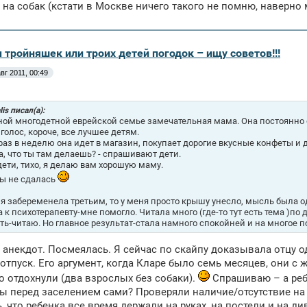
 на собак (кстати в Москве ничего такого не помню, наверно
 тройняшек или троих детей погодок – ищу советов!!!
вг 2011, 00:49
lis писал(а):
ной многодетной еврейской семье замечательная мама. Она постоянно 
 голос, короче, все лучшее детям.
.. раз в неделю она идет в магазин, покупает дорогие вкусные конфеты и до
а, что ты там делаешь? - спрашивают дети.
 дети, тихо, я делаю вам хорошую маму.
ты не сдалась
 я забеременела третьим, то у меня просто крышу унесло, мысль была о
 к психотерапевту-мне помогло. Читала много (где-то тут есть тема )по 
ть-читаю. Но главное результат-стала намного спокойней и на многое п
анекдот. Посмеялась. Я сейчас по скайпу доказывала отцу 
 отпуск. Его аргумент, когда Кларе было семь месяцев, они с 
 отдохнули (два взрослых без собаки).
Спрашиваю – а реб
 перед заселением сами? Проверяли наличие/отсутствие на п
, что ребенка все время держали на руках, на постели и на див