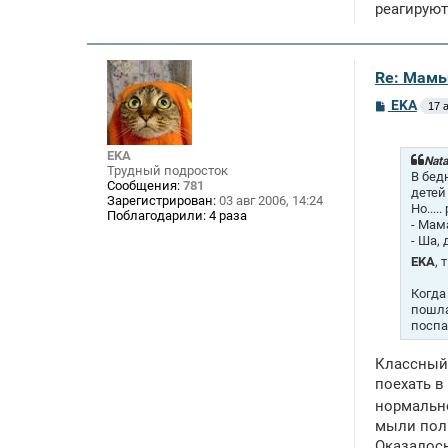
реагируют
Re: Мамы
С
EKA
17 а
о
о
б
EKA
щ
Nata
Трудный подросток
е
В бед
Сообщения:
781
н
детей
Зарегистрирован:
03 авг 2006, 14:24
и
Но...
Поблагодарили:
4 раза
е
- Мам
- Ша,
EKA
, 
Когда
пошла
поспа
Классный 
поехать в
нормально
мыли полы
Оказалось