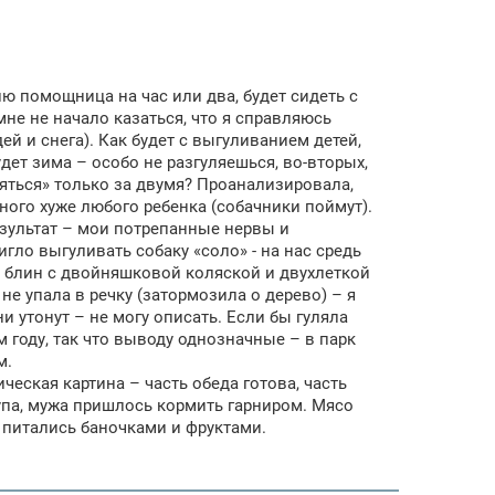
делю помощница на час или два, будет сидеть с
 мне не начало казаться, что я справляюсь
ей и снега). Как будет с выгуливанием детей,
дет зима – особо не разгуляешься, во-вторых,
няться» только за двумя? Проанализировала,
много хуже любого ребенка (собачники поймут).
результат – мои потрепанные нервы и
гло выгуливать собаку «соло» - на нас средь
но блин с двойняшковой коляской и двухлеткой
не упала в речку (затормозила о дерево) – я
ни утонут – не могу описать. Если бы гуляла
м году, так что выводу однозначные – в парк
м.
ческая картина – часть обеда готова, часть
упа, мужа пришлось кормить гарниром. Мясо
ь питались баночками и фруктами.