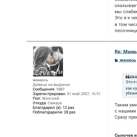
оказывает
мы слабак
Это я к ч
в том чис
песочнице
Re: Мамы
С
женюсь
о
о
б
щ
EKA 
женюсь
е
Это я
Девица на выданье
н
как к
Сообщения:
1887
и
убежи
Зарегистрирован:
31 май 2007, 16:51
е
Пол:
Женский
Откуда:
Самара
Таким умн
Благодарил (а):
12 раз
с нашими 
Поблагодарили:
28 раз
Сразу пре
Сыночек и 