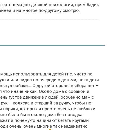
т есть тема )по детской психологии, прям бздик
ойней и на многое по-другому смотрю.
мощь использовать для детей (т.е. чисто по
улки или сидел по очереди с детьми, пока дети
выгул собаки... С другой стороны выбора нет –
 что иначе никак. Около дома с собакой и
чень густое движение людей, особенно мам с
рук – коляска и старший за ручку, чтобы не
 и нарики, которых я просто очень не люблю и
ожно было бы и около дома без поводка
изжат и почему-то начинают бегать кругами
люди очень, очень многие так неадекватно