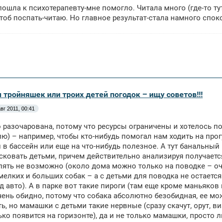
пошла к психотерапевту-мне помогло. Читала много (где-то ту
чтоб поспать-читаю. Но главное результат-стала намного спок
 тройняшек или троих детей погодок – ищу советов!!!
вг 2011, 00:41
 разочарована, потому что ресурсы ограничены и хотелось по
ю) – например, чтобы кто-нибудь помогал нам ходить на прог
 в бассейн или еще на что-нибудь полезное. А тут банальный 
сковать детьми, причем действительно анализируя получается
лять не возможно (около дома можно только на поводке – о
мелких и больших собак – а с детьми для поводка не остается 
д авто). А в парке вот такие пироги (там еще кроме маньяков
чень обидно, потому что собака абсолютно безобидная, ее м
ь, но мамашки с детьми такие нервные (сразу скачут, орут, в
ько появится на горизонте), да и не только мамашки, просто 