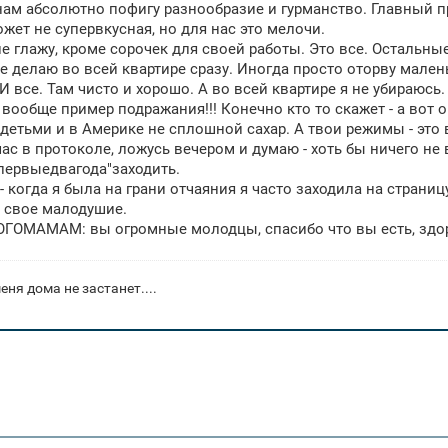
нам абсолютно пофигу разнообразие и гурманство. Главный п
ожет не супервкусная, но для нас это мелочи.
не глажу, кроме сорочек для своей работы. Это все. Остальны
не делаю во всей квартире сразу. Иногда просто оторву малень
И все. Там чисто и хорошо. А во всей квартире я не убираюсь.
вообще пример подражания!!! Конечно кто то скажет - а вот он
детьми и в Америке не сплошной сахар. А твои режимы - это 
час в протоколе, ложусь вечером и думаю - хоть бы ничего не
первыедвагода"заходить.
- когда я была на грани отчаяния я часто заходила на страни
 свое малодушие.
ОМАМАМ: вы огромные молодцы, спасибо что вы есть, здоро
еня дома не застанет....