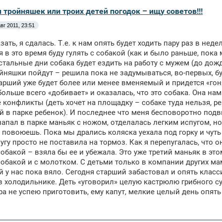
 тройняшек или троих детей погодок – ищу советов!!!
вг 2011, 23:51
азать, я сдалась. Т.е. к нам опять будет ходить пару раз в не
 я в это время буду гулять с собакой (как и было раньше, пока
остальные дни собака будет ездить на работу с мужем (до дожд
йняшки пойдут – решила пока не задумываться, во-первых, бу
тарший уже будет более или менее вменяемый и придется «го
больше всего «добивает» и оказалась, что это собака. Она на
е конфликты (деть хочет на площадку – собаке туда нельзя, 
 в парке ребенок). И последнее что меня бесповоротно подви
напал в парке маньяк с ножом, отделалась легким испугом, 
 повоюешь. Пока мы дрались коляска уехала под горку и чуть 
пугу просто не поставила на тормоз. Как я перепугалась, что о
собакой – взяла бы ее и убежала. Это уже третий маньяк в это
собакой и с молотком. С детьми только в компании других ма
й у нас пока вяло. Сегодня старший забастовал и опять класси
в холодильнике. Деть «уговорил» целую кастрюлю грибного с
ра не успею приготовить, ему капут, мелкие целый день опят