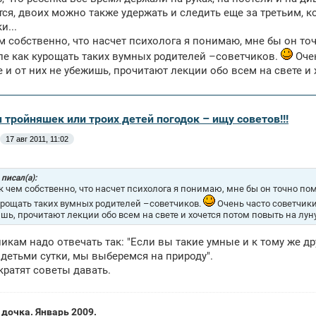
ся, двоих можно также удержать и следить еще за третьим, к
и...
ем собственно, что насчет психолога я понимаю, мне бы он т
ле как курощать таких вумных родителей –советчиков.
Очен
 и от них не убежишь, прочитают лекции обо всем на свете и 
 тройняшек или троих детей погодок – ищу советов!!!
17 авг 2011, 11:02
писал(а):
 к чем собственно, что насчет психолога я понимаю, мне бы он точно по
урощать таких вумных родителей –советчиков.
Очень часто советчики
шь, прочитают лекции обо всем на свете и хочется потом повыть на луну
икам надо отвечать так: "Если вы такие умные и к тому же д
детьми сутки, мы выберемся на природу".
кратят советы давать.
дочка. Январь 2009.