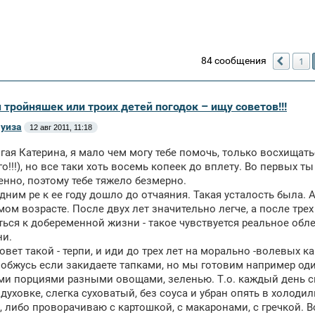
84 сообщения
1
Пред.
тройняшек или троих детей погодок – ищу советов!!!
уиза
12 авг 2011, 11:18
огая Катерина, я мало чем могу тебе помочь, только восхищат
го!!!), но все таки хоть восемь копеек до вплету. Во первых т
нно, поэтому тебе тяжело безмерно.
дним ре к ее году дошло до отчаяния. Такая усталость была. А 
ом возрасте. После двух лет значительно легче, а после тр
ься к добеременной жизни - такое чувствуется реальное обле
ни.
вет такой - терпи, и иди до трех лет на морально -волевых ка
е обжусь если закидаете тапками, но мы готовим например оди
и порциями разными овощами, зеленью. Т.о. каждый день св
 духовке, слегка суховатый, без соуса и убран опять в холоди
п, либо проворачиваю с картошкой, с макаронами, с гречкой. 