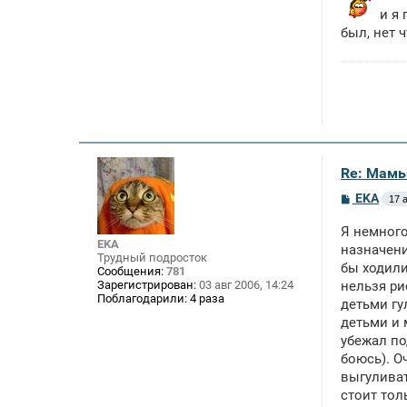
и я 
был, нет 
Re: Мамы
С
EKA
17 а
о
о
Я немного
б
EKA
щ
назначени
Трудный подросток
е
бы ходили
Сообщения:
781
н
Зарегистрирован:
03 авг 2006, 14:24
нельзя ри
и
Поблагодарили:
4 раза
е
детьми гу
детьми и 
убежал по
боюсь). О
выгуливат
стоит тол