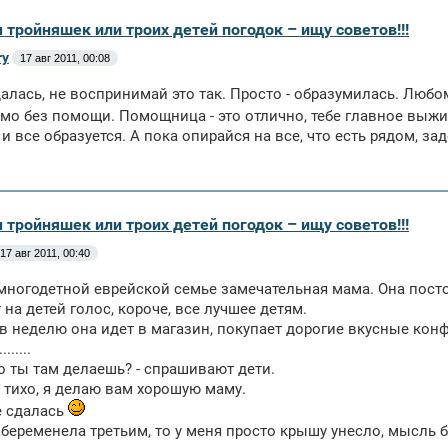
 тройняшек или троих детей погодок – ищу советов!!!
ry
17 авг 2011, 00:08
далась, не воспринимай это так. Просто - образумилась. Люб
о без помощи. Помощница - это отлично, тебе главное выжи
 и все образуется. А пока опирайся на все, что есть рядом, з
 тройняшек или троих детей погодок – ищу советов!!!
17 авг 2011, 00:40
многодетной еврейской семье замечательная мама. Она посто
на детей голос, короче, все лучшее детям.
аз в неделю она идет в магазин, покупает дорогие вкусные кон
......
то ты там делаешь? - спрашивают дети.
и, тихо, я делаю вам хорошую маму.
не сдалась
абеременела третьим, то у меня просто крышу унесло, мысль б