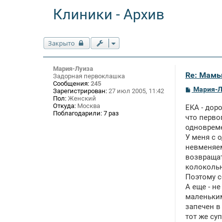
Клиники - Архив
Закрыто
Мария-Луиза
Re: Мамы 
Задорная первоклашка
Сообщения:
245
С
Мария-Л
Зарегистрирован:
27 июл 2005, 11:42
о
Пол:
Женский
о
Откуда:
Москва
EKA - дор
б
Поблагодарили:
7 раз
щ
что перво
е
одновреме
н
У меня с о
и
е
невменяем
возвращат
колоколь
Поэтому со
А еще - н
маленьким
запечен в
тот же су