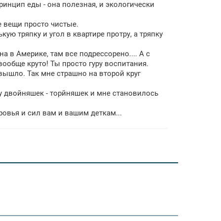
ринцип еды - она полезная, и экологически
е вещи просто чистые.
кую тряпку и угол в квартире протру, а тряпку
а в Америке, там все подрессорено.... А с
вообще круто! Ты просто гуру воспитания.
 вышло. Так мне страшно на второй круг
цу двойняшек - торйняшек и мне становилось
вья и сил вам и вашим деткам...