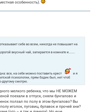
 местная особенность).
отказывает себе во всем, никогда не повышает на
рогой вкусный чай, запирается в комнате и........
дна: все, на себе можно поставить крест
и я
детской психологии, прям бздик был, нет чтоб
о-другому смотрю.
одного мелкого ребенка, что мы НЕ МОЖЕМ
женой поехали в отпуск, сняли бунгалово и
енок ползал по полу в этом бунгалово? Вы
олу иголок, пуговиц, булавок и прочей хни?
ане (ого – я так и думала). Но еще