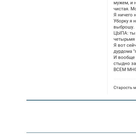
мужем, и 
чистая. М
Я ничего 
Уборку я 
выброшу. 
ЦЫПА: ты 
четырьмя 
Я вот сей
дурдома "
И вообще 
стыдно за
ВСЕМ МНОГ
Старость м