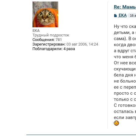
Re: Мамы
С
EKA
16 а
о
о
Ну что ск
б
EKA
щ
детьми, а
Трудный подросток
е
сама). В 
Сообщения:
781
н
Зарегистрирован:
03 авг 2006, 14:24
когда дво
и
Поблагодарили:
4 раза
е
а вдруг с
что меня 
От нее вс
скучающий
бела дня 
не больно
ее с пере
просто с 
только с 
С готовко
осталась 
если завт