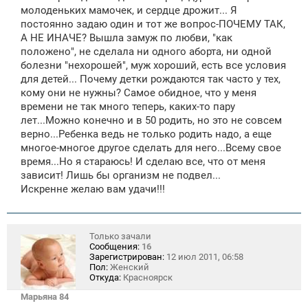
молоденьких мамочек, и сердце дрожит... Я
постоянно задаю один и тот же вопрос-ПОЧЕМУ ТАК,
А НЕ ИНАЧЕ? Вышла замуж по любви, "как
положено", не сделала ни одного аборта, ни одной
болезни "нехорошей", муж хороший, есть все условия
для детей... Почему детки рождаются так часто у тех,
кому они не нужны? Самое обидное, что у меня
времени не так много теперь, каких-то пару
лет...Можно конечно и в 50 родить, но это не совсем
верно...Ребенка ведь не только родить надо, а еще
многое-многое другое сделать для него...Всему свое
время...Но я стараюсь! И сделаю все, что от меня
зависит! Лишь бы организм не подвел...
Искренне желаю вам удачи!!!
Только зачали
Сообщения:
16
Зарегистрирован:
12 июл 2011, 06:58
Пол:
Женский
Откуда:
Красноярск
Марьяна 84