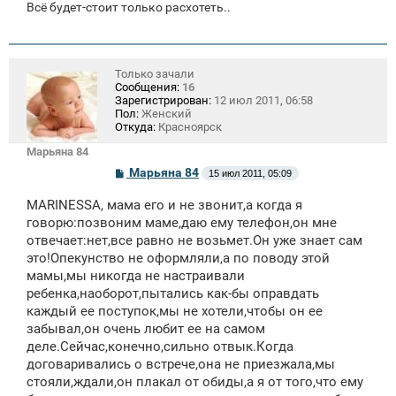
Всё будет-стоит только расхотеть..
Только зачали
Сообщения:
16
Зарегистрирован:
12 июл 2011, 06:58
Пол:
Женский
Откуда:
Красноярск
Марьяна 84
С
Марьяна 84
15 июл 2011, 05:09
о
о
MARINESSA, мама его и не звонит,а когда я
б
щ
говорю:позвоним маме,даю ему телефон,он мне
е
отвечает:нет,все равно не возьмет.Он уже знает сам
н
это!Опекунство не оформляли,а по поводу этой
и
е
мамы,мы никогда не настраивали
ребенка,наоборот,пытались как-бы оправдать
каждый ее поступок,мы не хотели,чтобы он ее
забывал,он очень любит ее на самом
деле.Сейчас,конечно,сильно отвык.Когда
договаривались о встрече,она не приезжала,мы
стояли,ждали,он плакал от обиды,а я от того,что ему