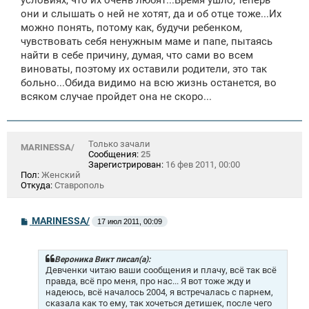
условиях, что их очень любят...Время ушло, теперь
они и слышать о ней не хотят, да и об отце тоже...Их
можно понять, потому как, будучи ребенком,
чувствовать себя ненужным маме и папе, пытаясь
найти в себе причину, думая, что сами во всем
виноваты, поэтому их оставили родители, это так
больно...Обида видимо на всю жизнь останется, во
всяком случае пройдет она не скоро...
Только зачали
MARINESSA/
Сообщения:
25
Зарегистрирован:
16 фев 2011, 00:00
Пол:
Женский
Откуда:
Ставрополь
С
MARINESSA/
17 июл 2011, 00:09
о
о
б
щ
Вероника Викт писал(а):
е
Девченки читаю ваши сообщения и плачу, всё так всё
н
правда, всё про меня, про нас... Я вот тоже жду и
и
надеюсь, всё началось 2004, я встречалась с парнем,
е
сказала как то ему, так хочеться детишек, после чего