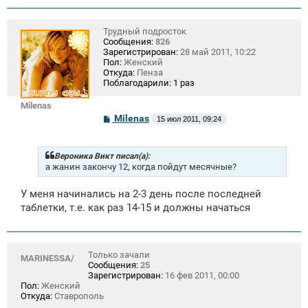
Трудный подросток
Сообщения:
826
Зарегистрирован:
28 май 2011, 10:22
Пол:
Женский
Откуда:
Пенза
Поблагодарили:
1 раз
Milenas
С
Milenas
15 июл 2011, 09:24
о
о
б
щ
Вероника Викт писал(а):
е
а жанин закончу 12, когда пойдут месячные?
н
и
У меня начинались на 2-3 день после последней
е
таблетки, т.е. как раз 14-15 и должны начаться
Только зачали
MARINESSA/
Сообщения:
25
Зарегистрирован:
16 фев 2011, 00:00
Пол:
Женский
Откуда:
Ставрополь