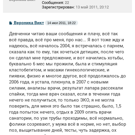
Сообщения:
22
Зарегистрирован:
13 май 2011, 20:12
С
Вероника Викт
14 июл 2011, 18:22
о
о
Девченки читаю ваши сообщения и плачу, всё так
б
щ
всё правда, всё про меня, про нас... Я вот тоже жду и
е
надеюсь, всё началось 2004, я встречалась с парнем,
н
сказала как то ему, так хочеться детишек, после чего
и
е
он сделал мне предложение, и вот начились хотьбы,
буквально 6 мес мы прожили, была и стимуляция
кластобегитом, и масажи гинекологические, и
пиявки, физио и многое другое, всё продолжалось до
2006 года, я устала, плюнула, в 2007 с новыми
силами, анализы врачи, результат лапара рассекали
спайки, тогда мне врач сказал, если в течении года
нечего не получиться, то только ЭКО, я не могла
поверить, для меня это было так страшно, было, 1,5
года попыток нечего, отдых в 2009 опять врачи
санатории, по узи трубы проходимы, всё нормально,
фолики созревают, у мужа всё в норме, но нет, выбор
поз, выщитывание дней, тесты, чуть задержка, ох