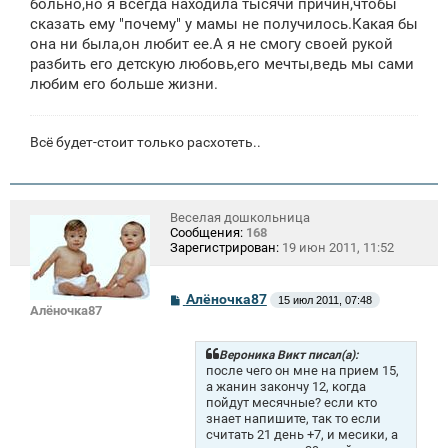
больно,но я всегда находила тысячи причин,чтобы
сказать ему "почему" у мамы не получилось.Какая бы
она ни была,он любит ее.А я не смогу своей рукой
разбить его детскую любовь,его мечты,ведь мы сами
любим его больше жизни.
Всё будет-стоит только расхотеть..
Веселая дошкольница
Сообщения:
168
Зарегистрирован:
19 июн 2011, 11:52
С
Алёночка87
15 июл 2011, 07:48
Алёночка87
о
о
б
щ
Вероника Викт писал(а):
е
после чего он мне на прием 15,
н
а жанин закончу 12, когда
и
пойдут месячные? если кто
е
знает напишите, так то если
считать 21 день +7, и месики, а