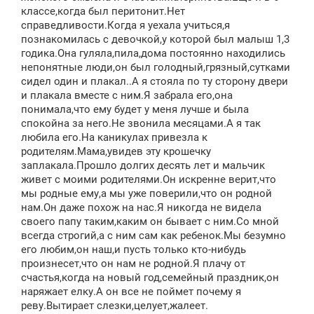
классе,когда был перитонит.Нет
справедливости.Когда я уехала учиться,я
познакомилась с девочкой,у которой был малыш 1,3
годика.Она гуляла,пила,дома постоянно находились
непонятные люди,он был голодный,грязный,сутками
сидел один и плакал..А я стояла по ту сторону двери
и плакала вместе с ним.Я забрала его,она
понимала,что ему будет у меня лучше и была
спокойна за него.Не звонила месяцами.А я так
любила его.На каникулах привезла к
родителям.Мама,увидев эту крошечку
заплакала.Прошло долгих десять лет и мальчик
живет с моими родителями.Он искренне верит,что
мы родные ему,а мы уже поверили,что он родной
нам.Он даже похож на нас.Я никогда не видела
своего папу таким,каким он бывает с ним.Со мной
всегда строгий,а с ним сам как ребенок.Мы безумно
его любим,он наш,и пусть только кто-нибудь
произнесет,что он нам не родной.Я плачу от
счастья,когда на новый год,семейный праздник,он
наряжает елку.А он все не поймет почему я
реву.Вытирает слезки,целует,жалеет.