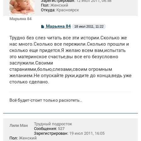
Зарегистрирован:
12 июл 2011, 06:58
Пол:
Женский
Откуда:
Красноярск
Марьяна 84
С
Марьяна 84
18 июл 2011, 11:22
о
о
Трудно без слез читать все эти истории.Сколько же
б
щ
нас много.Сколько все пережили.Сколько прошли и
е
сколько еще придется.Я желаю всем вам,испытать
н
это материнское счастье,вы все его безусловно
и
е
заслужили.Своими
стараниями,болью,слезами,своим огромным
желанием.Не опускайте руки,идите до конца,ведь уже
столько сделано.
Всё будет-стоит только расхотеть..
Трудный подросток
Лили Ман
Сообщения:
527
Зарегистрирован:
19 июл 2011, 16:05
Пол:
Женский