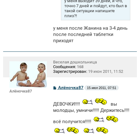
у меня выходит 39 дней, и что,
точно 7 дней и пойдут, кто был в
такой ситуации напишите
плиз?!
у меня после Жанина на 3-4 день
после последней таблетки
приходят
Веселая дошкольница
Сообщения:
168
Зарегистрирован:
19 июн 2011, 11:52
С
Алёночка87
15 июл 2011, 07:51
Алёночка87
о
о
б
ДЕВОЧКИ!!!!
вы
щ
е
молодцы, умничи!!!!! Держитесь!!!!
н
и
всё получится!!!!!
е