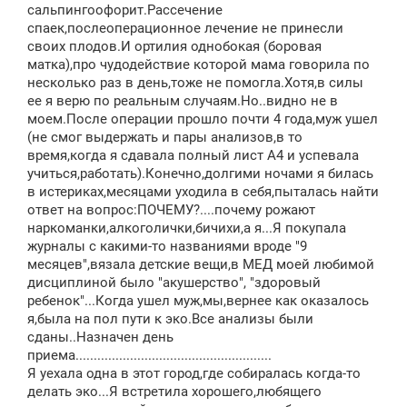
сальпингоофорит.Рассечение
спаек,послеоперационное лечение не принесли
своих плодов.И ортилия однобокая (боровая
матка),про чудодействие которой мама говорила по
несколько раз в день,тоже не помогла.Хотя,в силы
ее я верю по реальным случаям.Но..видно не в
моем.После операции прошло почти 4 года,муж ушел
(не смог выдержать и пары анализов,в то
время,когда я сдавала полный лист А4 и успевала
учиться,работать).Конечно,долгими ночами я билась
в истериках,месяцами уходила в себя,пыталась найти
ответ на вопрос:ПОЧЕМУ?....почему рожают
наркоманки,алкоголички,бичихи,а я...Я покупала
журналы с какими-то названиями вроде "9
месяцев",вязала детские вещи,в МЕД моей любимой
дисциплиной было "акушерство", "здоровый
ребенок"...Когда ушел муж,мы,вернее как оказалось
я,была на пол пути к эко.Все анализы были
сданы..Назначен день
приема......................................................
Я уехала одна в этот город,где собиралась когда-то
делать эко...Я встретила хорошего,любящего