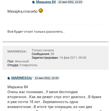
С
Марьяна 84
12 июл 2011, 12:23
о
о
Maxapka,спасибо
б
щ
е
н
и
е
Всё будет-стоит только расхотеть..
Только зачали
MARINESSA/
Сообщения:
25
Зарегистрирован:
16 фев 2011, 00:00
Пол:
Женский
Откуда:
Ставрополь
С
MARINESSA/
12 июл 2011, 12:43
о
о
Марьяна 84
б
щ
Очень вас понимаю...У меня бесплодие
е
вторичное...Как же режет слух этот диагноз...В браке
н
я уже почти 18 лет...Беременность одна-
и
е
внематочная...В итоге три операции, из них две