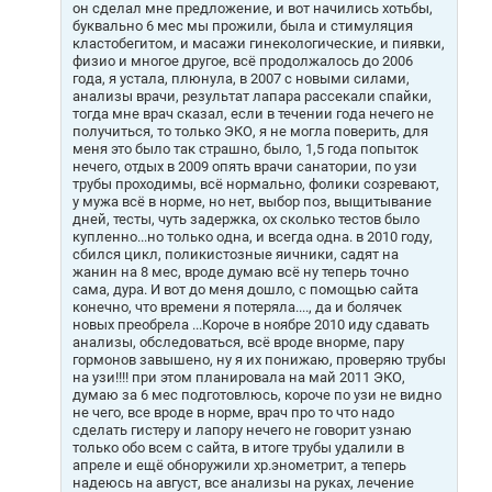
он сделал мне предложение, и вот начились хотьбы,
буквально 6 мес мы прожили, была и стимуляция
кластобегитом, и масажи гинекологические, и пиявки,
физио и многое другое, всё продолжалось до 2006
года, я устала, плюнула, в 2007 с новыми силами,
анализы врачи, результат лапара рассекали спайки,
тогда мне врач сказал, если в течении года нечего не
получиться, то только ЭКО, я не могла поверить, для
меня это было так страшно, было, 1,5 года попыток
нечего, отдых в 2009 опять врачи санатории, по узи
трубы проходимы, всё нормально, фолики созревают,
у мужа всё в норме, но нет, выбор поз, выщитывание
дней, тесты, чуть задержка, ох сколько тестов было
купленно...но только одна, и всегда одна. в 2010 году,
сбился цикл, поликистозные яичники, садят на
жанин на 8 мес, вроде думаю всё ну теперь точно
сама, дура. И вот до меня дошло, с помощью сайта
конечно, что времени я потеряла...., да и болячек
новых преобрела ...Короче в ноябре 2010 иду сдавать
анализы, обследоваться, всё вроде внорме, пару
гормонов завышено, ну я их понижаю, проверяю трубы
на узи!!!! при этом планировала на май 2011 ЭКО,
думаю за 6 мес подготовлюсь, короче по узи не видно
не чего, все вроде в норме, врач про то что надо
сделать гистеру и лапору нечего не говорит узнаю
только обо всем с сайта, в итоге трубы удалили в
апреле и ещё обноружили хр.энометрит, а теперь
надеюсь на август, все анализы на руках, лечение