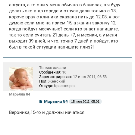
августа, а то они у меня обычно в 6 числах, а я буду
делать эко в др городе и отпуск дали только с 13,
короче врач с клиники сказала пить до 12.08, я вот
думаю если мне на прием 15, а жанин закончу 12,
когда пойдут месячные? если кто знает напишите,
так то если считать 21 день +7, и месики, а у меня
выходит 39 дней, и что, точно 7 дней и пойдут, кто
был в такой ситуации напишите плиз?!
Только зачали
Сообщения:
16
Зарегистрирован:
12 июл 2011, 06:58
Пол:
Женский
Откуда:
Красноярск
Марьяна 84
С
Марьяна 84
15 июл 2011, 05:01
о
о
Вероника,15-го и должны начаться.
б
щ
е
н
и
е