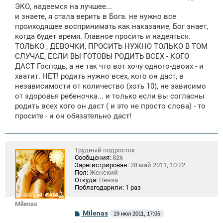
ЭКО, надеемся на лучшее...
и знаете, я стала верить в Бога. не нужно все
проиходящее воспринимать как наказание, Бог знает,
когда будет время. Главное просить и надеяться.
ТОЛЬКО , ДЕВОЧКИ, ПРОСИТЬ НУЖНО ТОЛЬКО В ТОМ
СЛУЧАЕ, ЕСЛИ ВЫ ГОТОВЫ РОДИТЬ ВСЕХ - КОГО
ДАСТ Господь, а не так что вот хочу одного-двоих - и
хватит. НЕТ! родить нужно всех, кого он даст, в
независимости от количество (хоть 10), не зависимо
от здоровья ребеночка... и только если вы согласны
родить всех кого он даст ( и это не просто слова) - то
просите - и он обязательно даст!
Трудный подросток
Сообщения:
826
Зарегистрирован:
28 май 2011, 10:22
Пол:
Женский
Откуда:
Пенза
Поблагодарили:
1 раз
Milenas
С
Milenas
19 июл 2011, 17:05
о