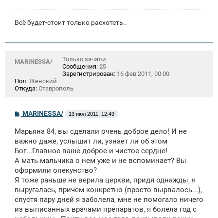
Всё будет-стоит только расхотеть..
Только зачали
MARINESSA/
Сообщения:
25
Зарегистрирован:
16 фев 2011, 00:00
Пол:
Женский
Откуда:
Ставрополь
С
MARINESSA/
13 июл 2011, 12:49
о
о
Марьяна 84, вы сделали очень доброе дело! И не
б
щ
важно даже, услышит ли, узнает ли об этом
е
Бог...Главное ваше доброе и чистое сердце!
н
А мать мальчика о нем уже и не вспоминает? Вы
и
е
оформили опекунство?
Я тоже раньше не верила церкви, придя однажды, я
выругалась, причем конкретно (просто вырвалось...),
спустя пару дней я заболела, мне не помогало ничего
из выписанных врачами препаратов, я болела год с