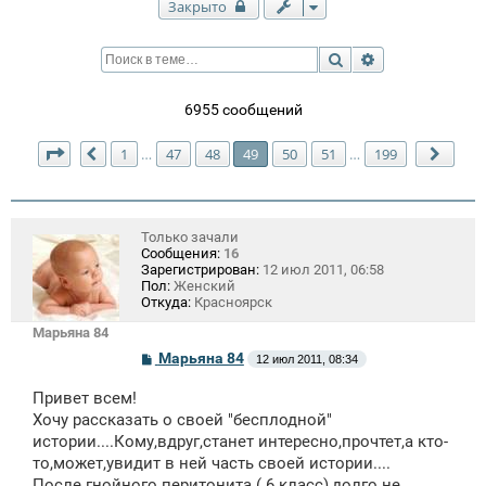
Закрыто
Поиск
Расширенный п
6955 сообщений
Страница
49
из
199
1
47
48
49
50
51
199
…
…
Пред.
След
Только зачали
Сообщения:
16
Зарегистрирован:
12 июл 2011, 06:58
Пол:
Женский
Откуда:
Красноярск
Марьяна 84
С
Марьяна 84
12 июл 2011, 08:34
о
о
Привет всем!
б
щ
Хочу рассказать о своей "бесплодной"
е
истории....Кому,вдруг,станет интересно,прочтет,а кто-
н
то,может,увидит в ней часть своей истории....
и
е
После гнойного перитонита ( 6 класс),долго не