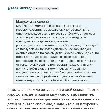
С
MARINESSA/
17 июл 2011, 00:05
о
о
б
щ
Марьяна 84 писал(а):
е
MARINESSA, мама его и не звонит,а когда я
н
говорю:позвоним маме,даю ему телефон,он мне
и
отвечает:нет,все равно не возьмет.Он уже знает сам
е
это!Опекунство не оформляли,а по поводу этой
мамы,мы никогда не настраивали
ребенка,наоборот,пытались как-бы оправдать каждый
ее поступок,мы не хотели,чтобы он ее забывал,он
очень любит ее на самом деле.Сейчас,конечно,сильно
отвык.Когда договаривались о встрече,она не
приезжала,мы стояли,ждали,он плакал от обиды,а я
от того,что ему больно,но я всегда находила тысячи
причин,чтобы сказать ему "почему" у мамы не
получилось.Какая бы она ни была,он любит ее.А я не
смогу своей рукой разбить его детскую любовь,его
мечты,ведь мы сами любим его больше жизни.
Я видела похожую ситуацию в своей семье...Помню
хорошо, как дети ждали маму свою, как звали ее,
но...ее личная жизнь для нее оказалась важнее, а за
детей она была спокойна, знала, что они в хороших