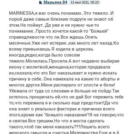
С
Марьяна 84
13 июл 2011, 05:23
о
о
MARINESSA,я вас очень понимаю..Это тяжело..И
б
щ
порой даже самые близкие подруги не знают об
е
этом.Не поймут..Да уже и не нужно чье-то
н
понимание..Просто хочется какой-то "Божьей"
и
е
справедливости что ли.Все ждешь.Опять
месячные.Уже нет истерик ,как много лет назад.Ко
всему привыкаешь.Я ходила в церковь
иногда,редко,когда было совсем
тяжело.Молилась.Просила.А вот недавно выбирая
икону с молитвой,женщина,которая продавала
их,сказала,что это Бог наказывает и нужно искать
причину в себе..Она намекала на какие-то аборты и
многое другое.Меня распирало от злости и боли!
Убежала от туда со слезами и больше не пойду.Так
хотелось прокричать ей,что не дай Бог пережить тебе
то,что пережила я и сколько еще предстоит!Да что
она знает о реальных факторах и причинах всего
этого,кроме как "божьего наказания"!Я не говорю,что
я святая.Все грешим.Но что я могла сделать
такого,чтоб так меня наказать???Лешить всего
женского смысла и счастья.Материнства.Еще и в 6