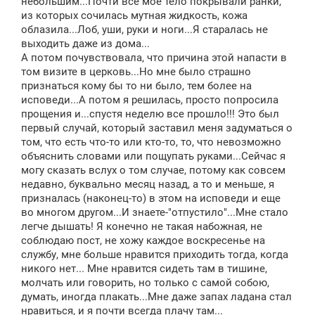
небольшим...Почти все мое тело покрывали ранки,
из которых сочилась мутная жидкость, кожа
облазила...Лоб, уши, руки и ноги...Я старалась не
выходить даже из дома...
А потом почувствовала, что причина этой напасти в
том визите в церковь...Но мне было страшно
признаться кому бы то ни было, тем более на
исповеди...А потом я решилась, просто попросила
прощения и...спустя неделю все прошло!!! Это был
первый случай, который заставил меня задуматься о
том, что есть что-то или кто-то, то, что невозможно
объяснить словами или пощупать руками...Сейчас я
могу сказать вслух о том случае, потому как совсем
недавно, буквально месяц назад, а то и меньше, я
призналась (наконец-то) в этом на исповеди и еще
во многом другом...И знаете-"отпустило"...Мне стало
легче дышать! Я конечно не такая набожная, не
соблюдаю пост, не хожу каждое воскресенье на
службу, мне больше нравится приходить тогда, когда
никого нет... Мне нравится сидеть там в тишине,
молчать или говорить, но только с самой собою,
думать, иногда плакать...Мне даже запах ладана стал
нравиться, и я почти всегда плачу там...