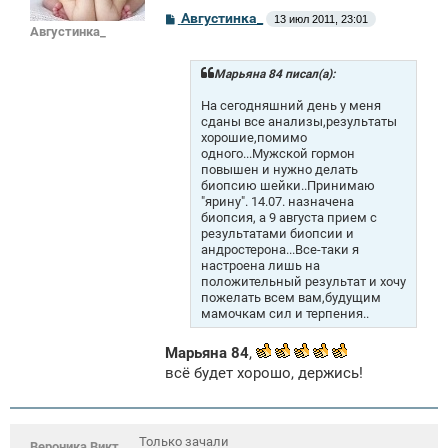
С
Августинка_
13 июл 2011, 23:01
о
Августинка_
о
б
щ
Марьяна 84 писал(а):
е
н
На сегодняшний день у меня
и
сданы все анализы,результаты
е
хорошие,помимо
одного...Мужской гормон
повышен и нужно делать
биопсию шейки..Принимаю
"ярину". 14.07. назначена
биопсия, а 9 августа прием с
результатами биопсии и
андростерона...Все-таки я
настроена лишь на
положительный результат и хочу
пожелать всем вам,будущим
мамочкам сил и терпения..
Марьяна 84
,
всё будет хорошо, держись!
Только зачали
Вероника Викт