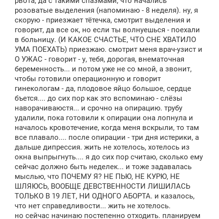
рвота, да с такими спазмами, что начались
розоватые выделения (напоминаю - 8 неделя). ну, я
скорую - приезжает тётечка, смотрит выделения и
говорит, да все ок, но если ты волнуешься - поехали
в больницу. (И КАКОЕ СЧАСТЬЕ, ЧТО СНЕ ХВАТИЛО
УМА ПОЕХАТЬ) приезжаю. смотрит меня врач-узист и
О УЖАС - говорит - у, тебя, дорогая, внематочная
беременность... и потом уже не со мной, а звонит,
чтобы готовили операционную и говорит
гинекологам - да, плодовое яйцо большое, сердце
бъется.... до сих пор как это вспоминаю - слёзы
наворачиваюстя... и срочно на опирацию. трубу
удалили, пока готовили к опирации она лопнула и
началось кровотечение, когда меня вскрыли, то там
все плавало.... после опирации - три дня истерики, а
дальше дипрессия. жить не хотелось, хотелось из
окна выпрыгнуть.... я до сих пор считаю, сколько ему
сейчас должно быть неделек... и тоже задавалась
мыслью, что ПОЧЕМУ Я? НЕ ПЬЮ, НЕ КУРЮ, НЕ
ШЛЯЮСЬ, ВООБЩЕ ДЕВСТВЕННОСТИ ЛИШИЛАСЬ
ТОЛЬКО В 19 ЛЕТ, НИ ОДНОГО АБОРТА. и казалось,
что нет справедливости... жить не хотелось.
но сейчас начинаю постепенно отходить. планируем