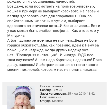
рождаются и у социальных личностей.
Вот даже, если посмотреть на примере животных,
кошка к примеру не выбирает красивого, на первый
взгляд здорового кота для спаривания...Она, со
свойственным животным чутьем, выбирает
здорового генетически кота...И без анализов... Вот и
у нас может быть слабее генофонд...Как с горохом у
Мичурина...
А Бог...думаю он все-таки не при чем...Ведь не Боги
горшки обжигают...Мы, как правило, идем к Нему за
помощью в надежде, когда других надежд уже
нет..."Последняя инстанция"...И иногда ЧУДО все-
таки случается! А нам надо бороться, надеяться! Пока
дышу, надеюсь! И абстрагироваться от негативного
мнения тех людей, которым нас не понять никогда...
Пока в пеленках
Сообщения:
95
Зарегистрирован:
25 июл 2010, 18:42
Пол:
Женский
Откуда:
Москва