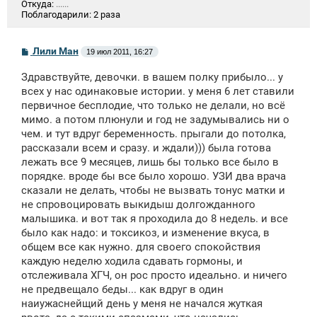
Откуда:
......
Поблагодарили:
2 раза
С
Лили Ман
19 июл 2011, 16:27
о
о
Здравствуйте, девочки. в вашем полку прибыло... у
б
щ
всех у нас одинаковые истории. у меня 6 лет ставили
е
первичное бесплодие, что только не делали, но всё
н
мимо. а потом плюнули и год не задумывались ни о
и
е
чем. и тут вдруг беременность. прыгали до потолка,
рассказали всем и сразу. и ждали))) была готова
лежать все 9 месяцев, лишь бы только все было в
порядке. вроде бы все было хорошо. УЗИ два врача
сказали не делать, чтобы не вызвать тонус матки и
не спровоцировать выкидыш долгожданного
малышика. и вот так я проходила до 8 недель. и все
было как надо: и токсикоз, и изменение вкуса, в
общем все как нужно. для своего спокойствия
каждую неделю ходила сдавать гормоны, и
отслеживала ХГЧ, он рос просто идеально. и ничего
не предвещало беды... как вдруг в один
наиужаснейщий день у меня не начался жуткая