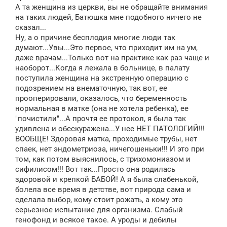
А та женщина из церкви, вы не обращайте внимания
на таких людей, Батюшка мне подобного ничего не
сказал...
Ну, а о причине бесплодия многие люди так
думают...Увы...Это первое, что приходит им на ум,
даже врачам...Только вот на практике как раз чаще и
наоборот...Когда я лежала в больнице, в палату
поступила женщина на экстренную операцию с
подозрением на внематочную, так вот, ее
прооперировали, оказалось, что беременность
нормальная в матке (она не хотела ребенка), ее
"почистили"...А прочтя ее протокол, я была так
удивлена и обескуражена...У нее НЕТ ПАТОЛОГИЙ!!!
ВООБЩЕ! Здоровая матка, проходимые трубы, нет
спаек, нет эндометриоза, ничегошеньки!!! И это при
том, как потом выяснилось, с трихомониазом и
сифилисом!!! Вот так...Просто она родилась
здоровой и крепкой БАБОЙ! А я была слабенькой,
болела все время в детстве, вот природа сама и
сделала выбор, кому стоит рожать, а кому это
серьезное испытание для организма. Слабый
генофонд и всякое такое. А уроды и дебилы