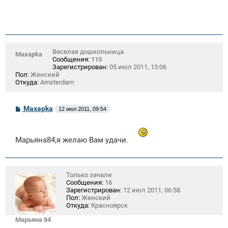
Веселая дошкольница
Maxapka
Сообщения:
110
Зарегистрирован:
05 июл 2011, 13:06
Пол:
Женский
Откуда:
Amsterdam
С
Maxapka
12 июл 2011, 09:54
о
о
б
щ
Марьяна84,я желаю Вам удачи.
е
н
и
е
Только зачали
Сообщения:
16
Зарегистрирован:
12 июл 2011, 06:58
Пол:
Женский
Откуда:
Красноярск
Марьяна 84