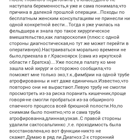
наступала беременность,я уже и сама понимала,что
причина в далекой прошлой операции...Походы по
бесплатным женским консультациям не принесли ни
одной конкретной вести...Тогда я уже училась на
фельдшера и знала про такое хирургическое
вмешательство,как лапароскопия (плюс:с одной
стороны диагностическая,но тут же может перейти в
оперативную).Настраиваться морально времени не
было,приехала в г.Красноярск (сама из иркутской
области г.Братска)....Уже после,в палату ко мне
зашла мой хирург и осторожно сообщила,что
поможет мне только эко,т.к.,фимбрии на одной трубе
атрофированны и нет даже единичных.Известно,что
повторно они не вырастают.Левую трубу не смогли
просмотреть из-за риска поранить кишечник,проще
говоря-не смогли пробраться из-за обширного
спаечного процесса всей брюшной полости.Но,по
снимкам было понятно,что и сама труба
атрофированна,длинная,узкая..С правой стороны
удалили сактосальпинкс ,т.е. проходимость была
восстановлена,но вот функции-никто не
скажет.Думаю в ряд ли.Диагноз:2-х сторонний