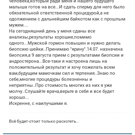
человека,который ради меня и нашего будущего
малыша готов на все...И сдать сперму для него было
обязательной ответственной процедурой,а не
одолжением с дальнейшим байкотом как с прошлым
мужем....
На сегодняшний день у меня сданы все
анализы,результаты хорошие,помимо
одного...Мужской гормон повышен и нужно делать
биопсию шейки..Принимаю "ярину".14.07. назначена
биопсия,а 9 августа прием с результатами биопсии и
андростерона...Все-таки я настроена лишь на
положительный результат и хочу пожелать всем
вам,будущим мамочкам сил и терпения..Знаю по
себе,многие процедуры болезненны и
неприятны..Про стоимость многих из них я уже
молчу..Слушайте врача,верьте в себя и все будет
хорошо...
Искренне, с наилучшими я.
Всё будет-стоит только расхотеть..