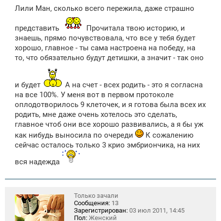
о
Лили Ман, сколько всего пережила, даже страшно
б
щ
е
представить
Прочитала твою историю, и
н
знаешь, прямо почувствовала, что все у тебя будет
и
е
хорошо, главное - ты сама настроена на победу, на
то, что обязательно будут детишки, а значит - так оно
и будет
А на счет - всех родить - это я согласна
на все 100%. У меня вот в первом протоколе
оплодотворилось 9 клеточек, и я готова была всех их
родить, мне даже очень хотелось это сделать,
главное чтоб они все хорошо развивались, а я бы уж
как нибудь выносила по очереди
К сожалению
сейчас осталось только 3 крио эмбриончика, на них
вся надежда
Только зачали
Сообщения:
13
Зарегистрирован:
03 июл 2011, 14:45
Пол:
Женский