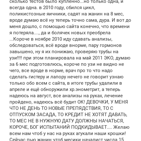
сколько тестов было купленно...но только одна, и
всегда одна. в 2010 году, сбился цикл,
поликистозные яичники, садят на жанин на 8 мес,
вроде думаю всё ну теперь точно сама, дура. И вот до
меня дошло, с помощью сайта конечно, что времени
я потеряла...., да и болячек новых преобрела
...Короче в ноябре 2010 иду сдавать анализы,
обследоваться, всё вроде внорме, пару гормонов
завышено, ну я их понижаю, проверяю трубы на
узи!!!! при этом планировала на май 2011 ЭКО, думаю
за 6 мес подготовлюсь, короче по узи не видно не
чего, все вроде в норме, врач про то что надо
сделать гистеру и лапору нечего не говорит узнаю
только обо всем с сайта, в итоге трубы удалили в
апреле и ещё обноружили хр.энометрит, а теперь
надеюсь на август, все анализы на руках, лечение
пройдено, надеюсь всё будит ОК! ДЕВОЧКИ, У МЕНЯ
ЧТО НЕ ДЕНЬ ТО НОВЫЕ ПРЕПЯДСТВИЯ, ТО С
ОТПУСКОМ ЗАСАДА, ТО КРЕДИТ НЕ ХОТЯТ ДАВАТЬ,
ТО МЕС НЕ В НУЖНУЮ ДАТУ ДОЛЖНЫ НАЧАТЬСЯ,
КОРОЧЕ, БОГ ИСПЫТАНИЙ ПОДКИДЫВАЕТ.... Желаю
всем нам чтоб у нас на руках агукали наши крошки!
Сейчас пью жанин чтоб месики началист числа 15