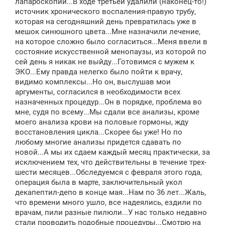
лапароскопии...В ходе третьей удалили (наконец-то!)
источник хронического воспаления-правую трубу,
которая на сегодняшний день превратилась уже в
мешок синюшного цвета...Мне назначили лечение,
на которое сложно было согласиться...Меня ввели в
состояние искусственной менопаузы, из которой по
сей день я никак не выйду...Готовимся с мужем к
ЭКО...Ему правда нелегко было пойти к врачу,
видимо комплексы...Но он, выслушав мои
аргументы, согласился в необходимости всех
назначенных процедур...Он в порядке, проблема во
мне, судя по всему...Мы сдали все анализы, кроме
моего анализа крови на половые гормоны, жду
восстановления цикла...Скорее бы уже! Но по
любому многие анализы придется сдавать по
новой...А мы их сдаем каждый месяц практически, за
исключением тех, что действительны в течение трех-
шести месяцев...Обследуемся с февраля этого года,
операция была в марте, заключительный укол
декапептил-депо в конце мая...Нам по 36 лет...Жаль,
что времени много ушло, все надеялись, ездили по
врачам, пили разные пилюли...У нас только недавно
стали проводить подобные процедуры...Смотрю на