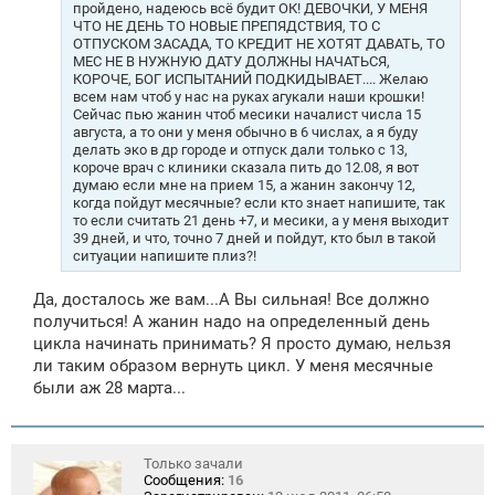
пройдено, надеюсь всё будит ОК! ДЕВОЧКИ, У МЕНЯ
ЧТО НЕ ДЕНЬ ТО НОВЫЕ ПРЕПЯДСТВИЯ, ТО С
ОТПУСКОМ ЗАСАДА, ТО КРЕДИТ НЕ ХОТЯТ ДАВАТЬ, ТО
МЕС НЕ В НУЖНУЮ ДАТУ ДОЛЖНЫ НАЧАТЬСЯ,
КОРОЧЕ, БОГ ИСПЫТАНИЙ ПОДКИДЫВАЕТ.... Желаю
всем нам чтоб у нас на руках агукали наши крошки!
Сейчас пью жанин чтоб месики началист числа 15
августа, а то они у меня обычно в 6 числах, а я буду
делать эко в др городе и отпуск дали только с 13,
короче врач с клиники сказала пить до 12.08, я вот
думаю если мне на прием 15, а жанин закончу 12,
когда пойдут месячные? если кто знает напишите, так
то если считать 21 день +7, и месики, а у меня выходит
39 дней, и что, точно 7 дней и пойдут, кто был в такой
ситуации напишите плиз?!
Да, досталось же вам...А Вы сильная! Все должно
получиться! А жанин надо на определенный день
цикла начинать принимать? Я просто думаю, нельзя
ли таким образом вернуть цикл. У меня месячные
были аж 28 марта...
Только зачали
Сообщения:
16