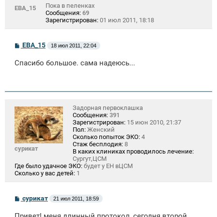
Пока в пеленках
ЕВА_15
Сообщения:
69
Зарегистрирован:
01 июл 2011, 18:18
С
ЕВА_15
18 июл 2011, 22:04
о
о
Спасибо большое. сама надеюсь...
б
щ
е
н
и
е
Задорная первоклашка
Сообщения:
391
Зарегистрирован:
15 июн 2010, 21:37
Пол:
Женский
Сколько попыток ЭКО:
4
Стаж бесплодия:
8
сурикат
В каких клиниках проводилось лечение:
Сургут,ЦСМ
Где было удачное ЭКО:
будет у ЕН вЦСМ
Сколько у вас детей:
1
С
сурикат
21 июл 2011, 18:59
о
о
Привет! меня длинный протокол, сегодня второй