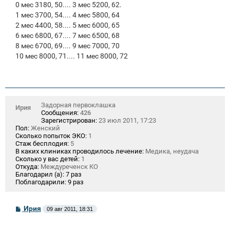
0 мес 3180, 50.... 3 мес 5200, 62.
1 мес 3700, 54.... 4 мес 5800, 64
2 мес 4400, 58.... 5 мес 6000, 65
6 мес 6800, 67.... 7 мес 6500, 68
8 мес 6700, 69.... 9 мес 7000, 70
10 мес 8000, 71.... 11 мес 8000, 72
Задорная первоклашка
Ирия
Сообщения:
426
Зарегистрирован:
23 июл 2011, 17:23
Пол:
Женский
Сколько попыток ЭКО:
1
Стаж бесплодия:
5
В каких клиниках проводилось лечение:
Медика, неудача
Сколько у вас детей:
1
Откуда:
Междуреченск КО
Благодарил (а):
7 раз
Поблагодарили:
9 раз
С
Ирия
09 авг 2011, 18:31
о
о
б