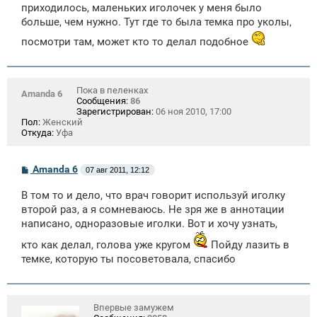
приходилось, маленьких иголочек у меня было
больше, чем нужно. Тут где то была темка про уколы,
посмотри там, может кто то делал подобное
Пока в пеленках
Amanda 6
Сообщения:
86
Зарегистрирован:
06 ноя 2010, 17:00
Пол:
Женский
Откуда:
Уфа
С
Amanda 6
07 авг 2011, 12:12
о
о
В том то и дело, что врач говорит используй иголку
б
щ
второй раз, а я сомневаюсь. Не зря же в аннотации
е
написано, одноразовые иголки. Вот и хочу узнать,
н
и
кто как делал, голова уже кругом
Пойду лазить в
е
темке, которую ты посоветовала, спасибо
Впервые замужем