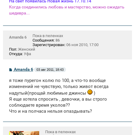
На свет появилась Новая жизнь 17.10.14
Когда соединились любовь и мастерство, можно ожидать
шедевра...
Пока в пеленках
Amanda 6
Сообщения:
86
Зарегистрирован:
06 ноя 2010, 17:00
Пол:
Женский
Откуда:
Уфа
С
Amanda 6
03 авг 2011, 18:43
о
о
я тоже пурегон колю по 100, а что-то вообще
б
щ
изменений не чувствую, только живот всегда
е
надутый(прощай любимые джинсы
)
н
и
Я еще хотела спросить , девочки, а вы строго
е
соблюдаете время уколов??
Что и на полчаса нельзя опаздывать?
Пока в пеленках