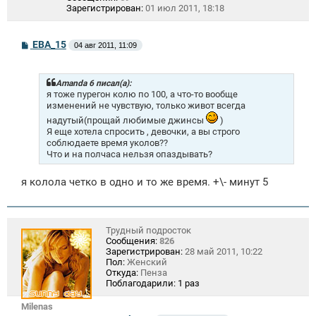
Зарегистрирован:
01 июл 2011, 18:18
С
ЕВА_15
04 авг 2011, 11:09
о
о
б
щ
Amanda 6 писал(а):
е
я тоже пурегон колю по 100, а что-то вообще
н
изменений не чувствую, только живот всегда
и
надутый(прощай любимые джинсы
)
е
Я еще хотела спросить , девочки, а вы строго
соблюдаете время уколов??
Что и на полчаса нельзя опаздывать?
я колола четко в одно и то же время. +\- минут 5
Трудный подросток
Сообщения:
826
Зарегистрирован:
28 май 2011, 10:22
Пол:
Женский
Откуда:
Пенза
Поблагодарили:
1 раз
Milenas