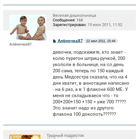
Веселая дошкольница
Сообщения:
168
Зарегистрирован:
19 июн 2011, 11:52
С
Алёночка87
22 июл 2011, 15:44
Алёночка87
о
о
девочки, подскажите, кто знает -
б
щ
колю пурегон шприц-ручкой, 200
е
укололи в больнице, на сл.день
н
200 сама, теперь по 150 каждый
и
е
день Медсестра сказала, что на 4
дня хватит, в аннотации написано
- на 6 раз, а в 1 флаконе 600 МЕ. У
меня не складываеся что - то
200+200+150 +150 = уже 700 ?????
Это значит надо из другого
флакона 100 доколоть??????
Трудный подросток