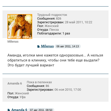
е
Трудный подросток
Сообщения:
826
Зарегистрирован:
28 май 2011, 10:22
Пол:
Женский
Откуда:
Пенза
Поблагодарили:
1 раз
Milenas
С
Milenas
06 авг 2011, 14:13
о
о
Аманда, иголки мне кажется одноразовые... А нельзя
б
щ
обратиться в клинику, чтобы они тебе еще выдали?
е
Это будет лучший вариант
н
и
е
Пока в пеленках
Amanda 6
Сообщения:
86
Зарегистрирован:
06 ноя 2010, 17:00
Пол:
Женский
Откуда:
Уфа
С
Amanda 6
07 авг 2011, 08:50