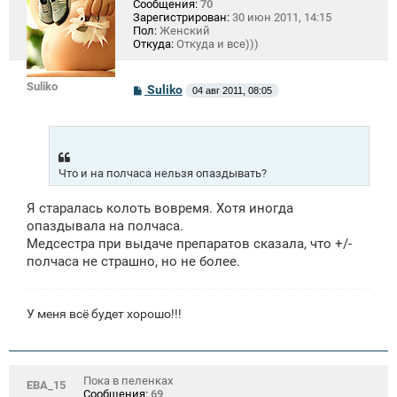
Сообщения:
70
Зарегистрирован:
30 июн 2011, 14:15
Пол:
Женский
Откуда:
Откуда и все)))
Suliko
С
Suliko
04 авг 2011, 08:05
о
о
б
щ
е
н
Что и на полчаса нельзя опаздывать?
и
е
Я старалась колоть вовремя. Хотя иногда
опаздывала на полчаса.
Медсестра при выдаче препаратов сказала, что +/-
полчаса не страшно, но не более.
У меня всё будет хорошо!!!
Пока в пеленках
ЕВА_15
Сообщения:
69