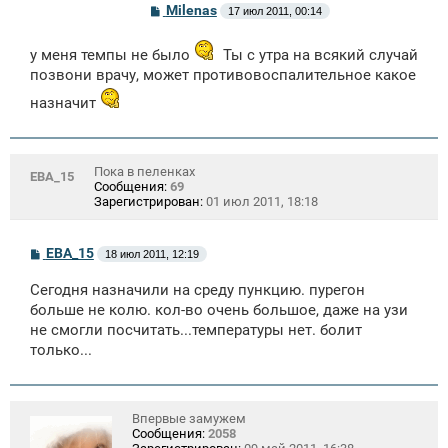
С
Milenas
17 июл 2011, 00:14
о
о
б
у меня темпы не было
Ты с утра на всякий случай
щ
позвони врачу, может противовоспалительное какое
е
н
назначит
и
е
Пока в пеленках
ЕВА_15
Сообщения:
69
Зарегистрирован:
01 июл 2011, 18:18
С
ЕВА_15
18 июл 2011, 12:19
о
о
Сегодня назначили на среду пункцию. пурегон
б
щ
больше не колю. кол-во очень большое, даже на узи
е
не смогли посчитать...температуры нет. болит
н
только...
и
е
Впервые замужем
Сообщения:
2058