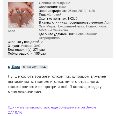
Девица на выданье
Сообщения:
1062
Зарегистрирован:
05 окт 2010, 16:30
Пол:
Женский
Сколько попыток ЭКО:
0
В каких клиниках проводилось лечение:
Арт-
Эко, Мира, Поколение-Некст, Нова-клиник,
ММА им.Сеченова
Бэла
Где было удачное ЭКО:
Нова-Клиник,
Огородников
Сколько у вас детей:
2
Откуда:
Москва, ЗАО
Благодарил (а):
271 раз
Поблагодарили:
155 раз
С
Бэла
09 авг 2011, 18:42
о
о
Лучше колоть той же иголкой, т.к. шприцом тяжелее
б
щ
вытаскивыть, твоя же иголка, ничего страшного,
е
только спиртом ее протри и всё. Я колола, когда у
н
меня закончились.
и
е
Одним мальчиком стало еще больше на этой Земле
27.10.16