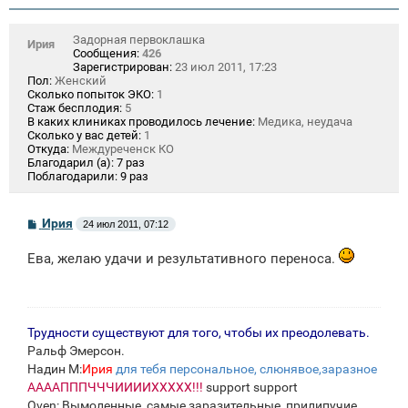
Задорная первоклашка
Ирия
Сообщения:
426
Зарегистрирован:
23 июл 2011, 17:23
Пол:
Женский
Сколько попыток ЭКО:
1
Стаж бесплодия:
5
В каких клиниках проводилось лечение:
Медика, неудача
Сколько у вас детей:
1
Откуда:
Междуреченск КО
Благодарил (а):
7 раз
Поблагодарили:
9 раз
С
Ирия
24 июл 2011, 07:12
о
о
Ева, желаю удачи и результативного переноса.
б
щ
е
н
и
е
Трудности существуют для того, чтобы их преодолевать.
Ральф Эмерсон.
Надин М:
Ирия
для тебя персональное, слюнявое,заразное
ААААПППЧЧЧИИИИХХХХХ!!!
support support
Oven: Вымоленные, самые заразительные, прилипучие