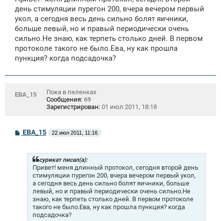
б
щ
день стимуляции пурегон 200, вчера вечером первый
е
укол, а сегодня весь день сильно болят яичники,
н
больше левый, но и правый периодически очень
и
е
сильно.Не знаю, как терпеть столько дней. В первом
протоколе такого не было.Ева, ну как прошла
пункция? когда подсадочка?
Пока в пеленках
ЕВА_15
Сообщения:
69
Зарегистрирован:
01 июл 2011, 18:18
С
ЕВА_15
22 июл 2011, 11:16
о
о
б
щ
сурикат писал(а):
е
Привет! меня длинный протокол, сегодня второй день
н
стимуляции пурегон 200, вчера вечером первый укол,
и
а сегодня весь день сильно болят яичники, больше
е
левый, но и правый периодически очень сильно.Не
знаю, как терпеть столько дней. В первом протоколе
такого не было.Ева, ну как прошла пункция? когда
подсадочка?