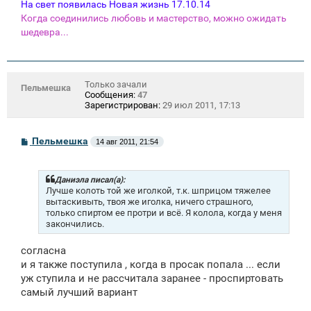
На свет появилась Новая жизнь 17.10.14
Когда соединились любовь и мастерство, можно ожидать
шедевра...
Только зачали
Пельмешка
Сообщения:
47
Зарегистрирован:
29 июл 2011, 17:13
С
Пельмешка
14 авг 2011, 21:54
о
о
б
щ
Даниэла писал(а):
е
Лучше колоть той же иголкой, т.к. шприцом тяжелее
н
вытаскивыть, твоя же иголка, ничего страшного,
и
только спиртом ее протри и всё. Я колола, когда у меня
е
закончились.
согласна
и я также поступила , когда в просак попала ... если
уж ступила и не рассчитала заранее - проспиртовать
самый лучший вариант