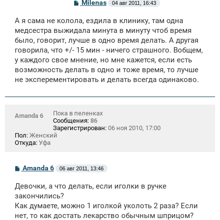
С
Milenas
04 авг 2011, 16:43
о
о
А я сама не колола, ездила в клинику, там одна
б
щ
медсестра выжидала минута в минуту чтоб время
е
было, говорит, лучше в одно время делать. А другая
н
говорила, что +/- 15 мин - ничего страшного. Вобщем,
и
е
у каждого свое мнение, но мне кажется, если есть
возможность делать в одно и тоже время, то лучше
не эксперементировать и делать всегда одинаково.
Пока в пеленках
Amanda 6
Сообщения:
86
Зарегистрирован:
06 ноя 2010, 17:00
Пол:
Женский
Откуда:
Уфа
С
Amanda 6
06 авг 2011, 13:46
о
о
Девочки, а что делать, если иголки в ручке
б
щ
закончились?
е
Как думаете, можно 1 иголкой уколоть 2 раза? Если
н
нет, то как достать лекарство обычным шприцом?
и