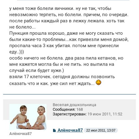
у меня тоже болели яичники. ну не так, чтобы
невозможно терпеть, но болели. причем, по очереди.
после работы каждый раз в лежку лежала. хоть так
не болело...
Пункция прошла хорошо, даже не могу сказать что
были какие-то проблемы...как привезли меня домой,
проспала часа 3 как убитая. потом мне принесли
еду..)))
особо ничего не болела. два раза пила кетанов, но
мне кажется могла бы и не пить. но выпила на
случай если будет хуже.)
взяли 17 клеточек. сегодня должны позвонить
сказать что и как. уже сил нет ждать...
Веселая дошкольница
Сообщения:
168
Зарегистрирован:
19 июн 2011, 11:52
С
Алёночка87
22 июл 2011, 13:07
Алёночка87
о
о