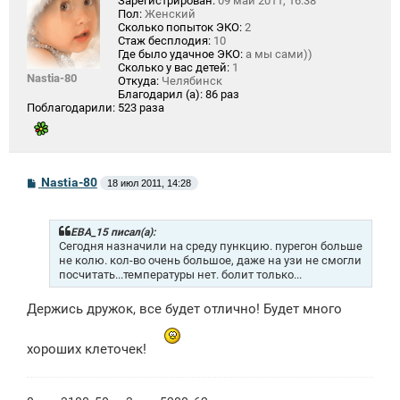
Зарегистрирован:
09 май 2011, 16:38
Пол:
Женский
Сколько попыток ЭКО:
2
Стаж бесплодия:
10
Где было удачное ЭКО:
а мы сами))
Сколько у вас детей:
1
Nastia-80
Откуда:
Челябинск
Благодарил (а):
86 раз
Поблагодарили:
523 раза
С
Nastia-80
18 июл 2011, 14:28
о
о
б
щ
ЕВА_15 писал(а):
е
Сегодня назначили на среду пункцию. пурегон больше
н
не колю. кол-во очень большое, даже на узи не смогли
и
посчитать...температуры нет. болит только...
е
Держись дружок, все будет отлично! Будет много
хороших клеточек!