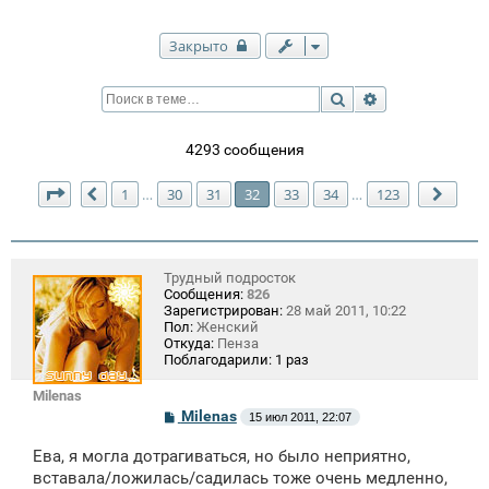
Закрыто
Поиск
Расширенный п
4293 сообщения
Страница
32
из
123
1
30
31
32
33
34
123
…
…
Пред.
След
Трудный подросток
Сообщения:
826
Зарегистрирован:
28 май 2011, 10:22
Пол:
Женский
Откуда:
Пенза
Поблагодарили:
1 раз
Milenas
С
Milenas
15 июл 2011, 22:07
о
о
Ева, я могла дотрагиваться, но было неприятно,
б
щ
вставала/ложилась/садилась тоже очень медленно,