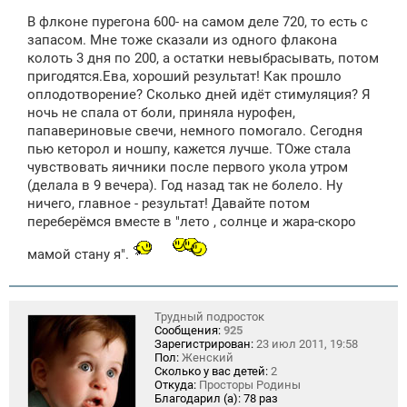
о
В флконе пурегона 600- на самом деле 720, то есть с
б
щ
запасом. Мне тоже сказали из одного флакона
е
колоть 3 дня по 200, а остатки невыбрасывать, потом
н
пригодятся.Ева, хороший результат! Как прошло
и
е
оплодотворение? Сколько дней идёт стимуляция? Я
ночь не спала от боли, приняла нурофен,
папавериновые свечи, немного помогало. Сегодня
пью кеторол и ношпу, кажется лучше. ТОже стала
чувствовать яичники после первого укола утром
(делала в 9 вечера). Год назад так не болело. Ну
ничего, главное - результат! Давайте потом
переберёмся вместе в "лето , солнце и жара-скоро
мамой стану я".
Трудный подросток
Сообщения:
925
Зарегистрирован:
23 июл 2011, 19:58
Пол:
Женский
Сколько у вас детей:
2
Откуда:
Просторы Родины
Благодарил (а):
78 раз