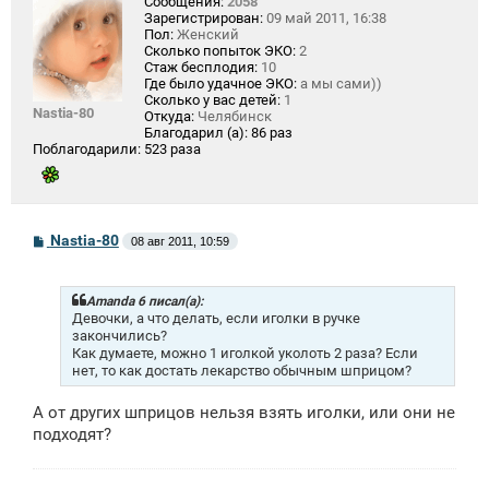
Сообщения:
2058
Зарегистрирован:
09 май 2011, 16:38
Пол:
Женский
Сколько попыток ЭКО:
2
Стаж бесплодия:
10
Где было удачное ЭКО:
а мы сами))
Сколько у вас детей:
1
Nastia-80
Откуда:
Челябинск
Благодарил (а):
86 раз
Поблагодарили:
523 раза
С
Nastia-80
08 авг 2011, 10:59
о
о
б
щ
Amanda 6 писал(а):
е
Девочки, а что делать, если иголки в ручке
н
закончились?
и
Как думаете, можно 1 иголкой уколоть 2 раза? Если
е
нет, то как достать лекарство обычным шприцом?
А от других шприцов нельзя взять иголки, или они не
подходят?