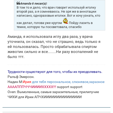
щ
Amanda 6 писал(а):
е
В том то и дело, что врач говорит используй иголку
н
второй раз, а я сомневаюсь. Не зря же в аннотации
и
написано, одноразовые иголки. Вот и хочу узнать, кто
е
как делал, голова уже кругом
Пойду лазить в
темке, которую ты посоветовала, спасибо
Аманда, я использовала иглу два раза, у врача
уточнила, он сказал, что не страшно, ведь только я
ей пользовалась. Просто обрабатывала спиртом
животик сильно и все........Ни разу воспалений не
было ттт.
Трудности существуют для того, чтобы их преодолевать.
Ральф Эмерсон.
Надин М:
Ирия
для тебя персональное, слюнявое,заразное
ААААПППЧЧЧИИИИХХХХХ!!!
support support
Oven: Вымоленные, самые заразительные, прилипучие
ЧИХИ для Ирии АПЧХИИИИИИИИИИИИИИИ