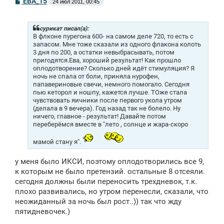
ЕВА_15
24 июл 2011, 00:45
о
о
б
щ
сурикат писал(а):
е
В флконе пурегона 600- на самом деле 720, то есть с
н
запасом. Мне тоже сказали из одного флакона колоть
и
3 дня по 200, а остатки невыбрасывать, потом
е
пригодятся.Ева, хороший результат! Как прошло
оплодотворение? Сколько дней идёт стимуляция? Я
ночь не спала от боли, приняла нурофен,
папавериновые свечи, немного помогало. Сегодня
пью кеторол и ношпу, кажется лучше. ТОже стала
чувствовать яичники после первого укола утром
(делала в 9 вечера). Год назад так не болело. Ну
ничего, главное - результат! Давайте потом
переберёмся вместе в "лето , солнце и жара-скоро
мамой стану я".
у меня было ИКСИ, поэтому оплодотворились все 9,
к которым не было претензий. остальные 8 отсеяли.
сегодня должны были переносить трехдневок, т.к.
плохо развивались, но утром перенесли, сказали, что
неожиданный за ночь был рост..)) так что жду
пятидневочек.)