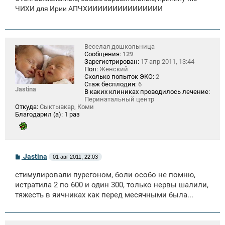
ЧИХИ для Ирии АПЧХИИИИИИИИИИИИИИИ
Веселая дошкольница
Сообщения:
129
Зарегистрирован:
17 апр 2011, 13:44
Пол:
Женский
Сколько попыток ЭКО:
2
Стаж бесплодия:
6
Jastina
В каких клиниках проводилось лечение:
Перинатальный центр
Откуда:
Сыктывкар, Коми
Благодарил (а):
1 раз
С
Jastina
01 авг 2011, 22:03
о
о
стимулировали пурегоном, боли особо не помню,
б
щ
истратила 2 по 600 и один 300, только нервы шалили,
е
тяжесть в яичниках как перед месячными была...
н
и
е