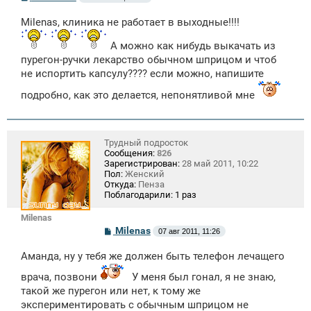
о
о
Milenas, клиника не работает в выходные!!!!
б
щ
е
А можно как нибудь выкачать из
н
пурегон-ручки лекарство обычном шприцом и чтоб
и
не испортить капсулу???? если можно, напишите
е
подробно, как это делается, непонятливой мне
Трудный подросток
Сообщения:
826
Зарегистрирован:
28 май 2011, 10:22
Пол:
Женский
Откуда:
Пенза
Поблагодарили:
1 раз
Milenas
С
Milenas
07 авг 2011, 11:26
о
о
Аманда, ну у тебя же должен быть телефон лечащего
б
щ
врача, позвони
У меня был гонал, я не знаю,
е
н
такой же пурегон или нет, к тому же
и
экспериментировать с обычным шприцом не
е