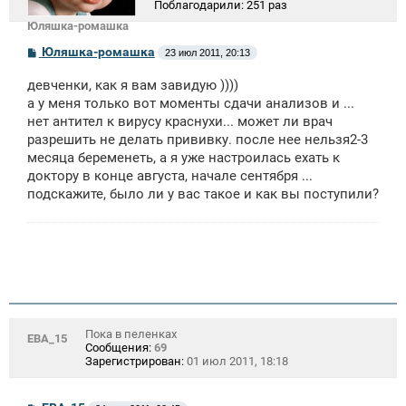
Поблагодарили:
251 раз
Юляшка-ромашка
С
Юляшка-ромашка
23 июл 2011, 20:13
о
о
девченки, как я вам завидую ))))
б
щ
а у меня только вот моменты сдачи анализов и ...
е
нет антител к вирусу краснухи... может ли врач
н
разрешить не делать прививку. после нее нельзя2-3
и
е
месяца беременеть, а я уже настроилась ехать к
доктору в конце августа, начале сентября ...
подскажите, было ли у вас такое и как вы поступили?
Пока в пеленках
ЕВА_15
Сообщения:
69
Зарегистрирован:
01 июл 2011, 18:18
С