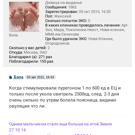
Девица на выданье
Сообщения:
1062
Зарегистрирован:
05 окт 2010, 16:30
Пол:
Женский
Сколько попыток ЭКО:
0
В каких клиниках проводилось лечение:
Арт-
Эко, Мира, Поколение-Некст, Нова-клиник,
ММА им.Сеченова
Бэла
Где было удачное ЭКО:
Нова-Клиник,
Огородников
Сколько у вас детей:
2
Откуда:
Москва, ЗАО
Благодарил (а):
271 раз
Поблагодарили:
155 раз
С
Бэла
03 авг 2011, 16:43
о
о
Когда стимулировали пурегоном 1 по 600 ед в ЕЦ и
б
щ
только после укола овитрель 2500ед, след. 2-3 дня
е
очень сильно по утрам болела поясница, видимо
н
овуляция что ли.
и
е
Одним мальчиком стало еще больше на этой Земле
27.10.16