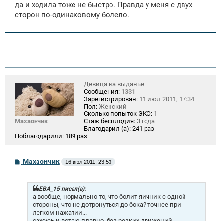
е
да и ходила тоже не быстро. Правда у меня с двух
н
сторон по-одинаковому болело.
и
е
Девица на выданье
Сообщения:
1331
Зарегистрирован:
11 июл 2011, 17:34
Пол:
Женский
Сколько попыток ЭКО:
1
Махаончик
Стаж бесплодия:
3 года
Благодарил (а):
241 раз
Поблагодарили:
189 раз
С
Махаончик
16 июл 2011, 23:53
о
о
б
щ
ЕВА_15 писал(а):
е
а вообще, нормально то, что болит яичник с одной
н
стороны, что не дотронуться до бока? точнее при
и
легком нажатии...
е
сажусь и встаю плавно, без резких движений....