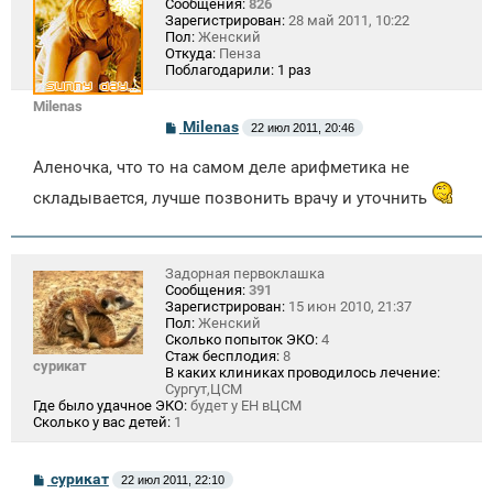
Сообщения:
826
Зарегистрирован:
28 май 2011, 10:22
Пол:
Женский
Откуда:
Пенза
Поблагодарили:
1 раз
Milenas
С
Milenas
22 июл 2011, 20:46
о
о
Аленочка, что то на самом деле арифметика не
б
щ
складывается, лучше позвонить врачу и уточнить
е
н
и
е
Задорная первоклашка
Сообщения:
391
Зарегистрирован:
15 июн 2010, 21:37
Пол:
Женский
Сколько попыток ЭКО:
4
Стаж бесплодия:
8
сурикат
В каких клиниках проводилось лечение:
Сургут,ЦСМ
Где было удачное ЭКО:
будет у ЕН вЦСМ
Сколько у вас детей:
1
С
сурикат
22 июл 2011, 22:10
о