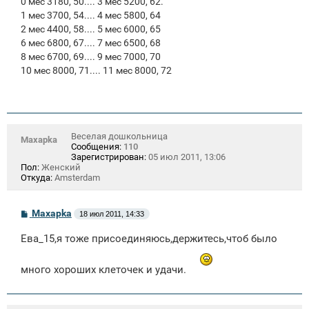
0 мес 3180, 50.... 3 мес 5200, 62.
1 мес 3700, 54.... 4 мес 5800, 64
2 мес 4400, 58.... 5 мес 6000, 65
6 мес 6800, 67.... 7 мес 6500, 68
8 мес 6700, 69.... 9 мес 7000, 70
10 мес 8000, 71.... 11 мес 8000, 72
Веселая дошкольница
Maxapka
Сообщения:
110
Зарегистрирован:
05 июл 2011, 13:06
Пол:
Женский
Откуда:
Amsterdam
С
Maxapka
18 июл 2011, 14:33
о
о
Ева_15,я тоже присоединяюсь,держитесь,чтоб было
б
щ
е
много хороших клеточек и удачи.
н
и
е