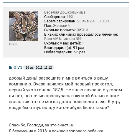
Веселая дошкольница
Сообщения:
192
Зарегистрирован:
25 янв 2011, 13:30
Пол:
Женский
Сколько попыток ЭКО:
3
В каких клиниках проводилось лечение:
ВолгМУ Клиника №1
Сколько у вас детей:
1
Ol73
Благодарил (а):
91 раз
Поблагодарили:
96 раз
С
Ol73
16 авг 2011, 11:12
о
о
добрый день! разрешите и мне влиться в вашу
б
щ
компанию. Вчера начался мой первый прокотол,
е
первый укол гонала 187,5. Не знаю связано с уколом
н
ли нет, но ночью проснулась с жуткой болью в ноге-
и
е
свело так что не могла долго пошевелить ею. К утру
вроде бы отпустила, у кого-нибудь было такое?
Спасибо, Господи, за это счастье.
Я беременна в 2018, я рожаю здорового ребенка.