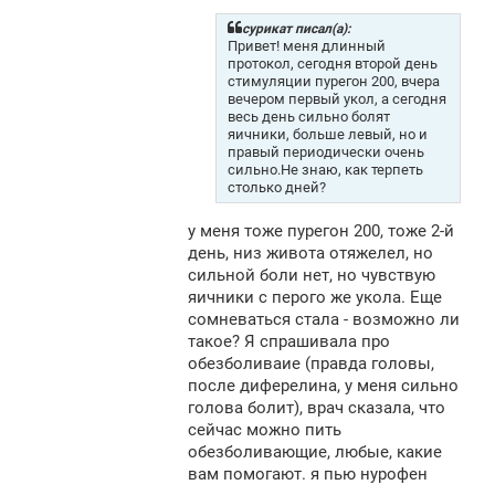
б
щ
сурикат писал(а):
е
Привет! меня длинный
н
протокол, сегодня второй день
и
стимуляции пурегон 200, вчера
е
вечером первый укол, а сегодня
весь день сильно болят
яичники, больше левый, но и
правый периодически очень
сильно.Не знаю, как терпеть
столько дней?
у меня тоже пурегон 200, тоже 2-й
день, низ живота отяжелел, но
сильной боли нет, но чувствую
яичники с перого же укола. Еще
сомневаться стала - возможно ли
такое? Я спрашивала про
обезболиваие (правда головы,
после диферелина, у меня сильно
голова болит), врач сказала, что
сейчас можно пить
обезболивающие, любые, какие
вам помогают. я пью нурофен