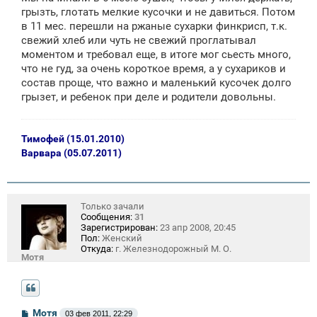
щ
грызть, глотать мелкие кусочки и не давиться. Потом
е
в 11 мес. перешли на ржаные сухарки финкрисп, т.к.
н
свежий хлеб или чуть не свежий проглатывал
и
е
моментом и требовал еще, в итоге мог сьесть много,
что не гуд, за очень короткое время, а у сухариков и
состав проще, что важно и маленький кусочек долго
грызет, и ребенок при деле и родители довольны.
Тимофей (15.01.2010)
Варвара (05.07.2011)
Только зачали
Сообщения:
31
Зарегистрирован:
23 апр 2008, 20:45
Пол:
Женский
Откуда:
г. Железнодорожный М. О.
Мотя
С
Мотя
03 фев 2011, 22:29