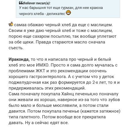
щ
Believer писал(а):
е
У нас барышня тот еще гурман, для нее краюха
н
черного хлеба - деликатес
и
е
самаа обажаю черный хлеб да еще с маслицем.
Своим я уже даю черный хлеб и тоже с маслицем,
порою еще сахаром посыплю, так вообще уплетают
за обе щеки. Правда стараются масло сначала
съесть.
Ираконда,
то что я написала про черный и белый
хлеб это мое ИМХО. Просто я сама долго мучалась с
проблемами ЖКТ и это рекомендации ооочень
хорошего гастроэнтеролога. А с учетом что у деток
поджелудочная как раз формируется до 2-х лет, то я и
придерживалась этих рекомендаций.
Сама поначалу покупала Хайнц печенья,но поначалу
они жевали их хорошо, наверное из-за того что зубов
было мало и больше мюслявили, а потом стали
давится. Потом покупала печенье (кажется затяжное)
типа галетного. Потом вообще все прекратила
давать. Ну а сейчас едят все.