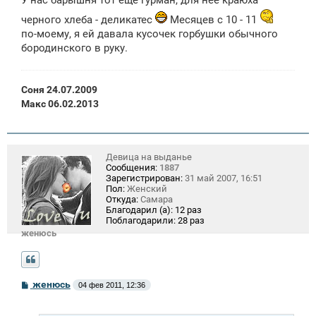
У нас барышня тот еще гурман, для нее краюха
б
щ
черного хлеба - деликатес
Месяцев с 10 - 11
е
н
по-моему, я ей давала кусочек горбушки обычного
и
бородинского в руку.
е
Соня 24.07.2009
Макс 06.02.2013
Девица на выданье
Сообщения:
1887
Зарегистрирован:
31 май 2007, 16:51
Пол:
Женский
Откуда:
Самара
Благодарил (а):
12 раз
Поблагодарили:
28 раз
женюсь
С
женюсь
04 фев 2011, 12:36
о
о
б