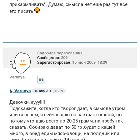
е
прикармливать". Думаю, смысла нет еще раз тут все
н
и
это писать
е
Задорная первоклашка
Сообщения:
209
Зарегистрирован:
15 июн 2009, 18:09
Verunya
С
Verunya
16 апр 2011, 18:29
о
о
Девочки, аууу!!!!
б
щ
Подскажите ,когда кто творог дает, в смысле утром
е
или вечером, я сейчас даю на завтрак с кашей, но
н
потому что даю всего по 20-25 грамм, на пробу так
и
е
сказать. Собираю дават по 50 гр ,будет с кашей
много, в обед едим мясо-овощи, на полдник или
ужин (что это не знаю в 19 часов)