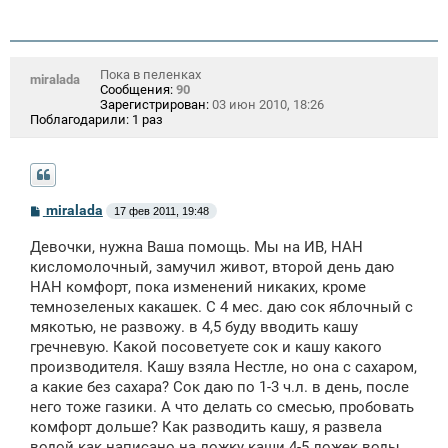
Пока в пеленках
miralada
Сообщения:
90
Зарегистрирован:
03 июн 2010, 18:26
Поблагодарили:
1 раз
С
miralada
17 фев 2011, 19:48
о
о
Девочки, нужна Ваша помощь. Мы на ИВ, НАН
б
щ
кисломолочный, замучил живот, второй день даю
е
НАН комфорт, пока изменений никаких, кроме
н
темнозеленых какашек. С 4 мес. даю сок яблочный с
и
е
мякотью, не развожу. в 4,5 буду вводить кашу
гречневую. Какой посоветуете сок и кашу какого
производителя. Кашу взяла Нестле, но она с сахаром,
а какие без сахара? Сок даю по 1-3 ч.л. в день, после
него тоже газики. А что делать со смесью, пробовать
комфорт дольше? Как разводить кашу, я развела
водой как написано на ложку каши 4-5 ложек воды,