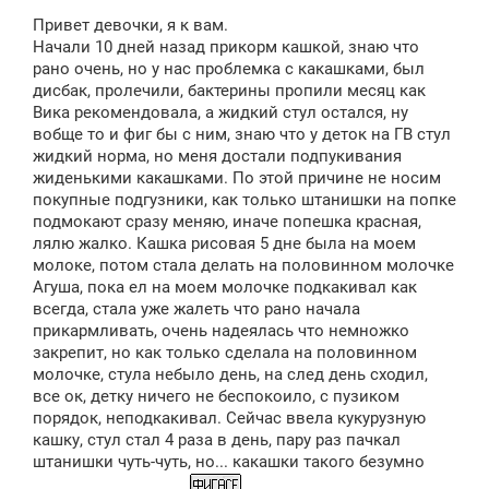
о
Привет девочки, я к вам.
б
щ
Начали 10 дней назад прикорм кашкой, знаю что
е
рано очень, но у нас проблемка с какашками, был
н
дисбак, пролечили, бактерины пропили месяц как
и
е
Вика рекомендовала, а жидкий стул остался, ну
вобще то и фиг бы с ним, знаю что у деток на ГВ стул
жидкий норма, но меня достали подпукивания
жиденькими какашками. По этой причине не носим
покупные подгузники, как только штанишки на попке
подмокают сразу меняю, иначе попешка красная,
лялю жалко. Кашка рисовая 5 дне была на моем
молоке, потом стала делать на половинном молочке
Агуша, пока ел на моем молочке подкакивал как
всегда, стала уже жалеть что рано начала
прикармливать, очень надеялась что немножко
закрепит, но как только сделала на половинном
молочке, стула небыло день, на след день сходил,
все ок, детку ничего не беспокоило, с пузиком
порядок, неподкакивал. Сейчас ввела кукурузную
кашку, стул стал 4 раза в день, пару раз пачкал
штанишки чуть-чуть, но... какашки такого безумно