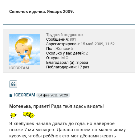
Сыночек и дочка. Январь 2009.
Трудный подросток
Сообщения:
801
Зарегистрирован:
15 май 2009, 11:52
Пол:
Женский
Сколько у вас детей:
2
Откуда:
М.О.
Благодарил (а):
3 раза
Поблагодарили:
17 раз
ICECREAM
С
ICECREAM
04 фев 2011, 20:29
о
о
Мотенька,
привет! Рада тебя здесь видеть!
б
щ
е
н
Я хлебушек начала давать до года, но наверное
и
е
позже 7-ми месяцев. Давала совсем по маленькому
кусочку, чтобы ребёнок его мог дёснами жевать