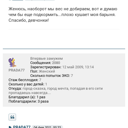
о
о
Женюсь, наоборот мы вес не добираем, вот и думаю
б
щ
чем бы еще подкормить...плохо кушает моя барыня.
е
Спасибо, девчонки!
н
и
е
Впервые замужем
Сообщения:
2080
Зарегистрирован:
12 май 2009, 13:14
PRADA77
Пол:
Женский
Сколько попыток ЭКО:
7
Стаж бесплодия:
7
Сколько у вас детей:
1
Откуда:
город-сказка, город мечта, попадая в его сети
пропадаешь навсегда....
Благодарил (а):
1 раз
Поблагодарили:
3 раза
С
PRADA77
04 фев 2011, 00:33