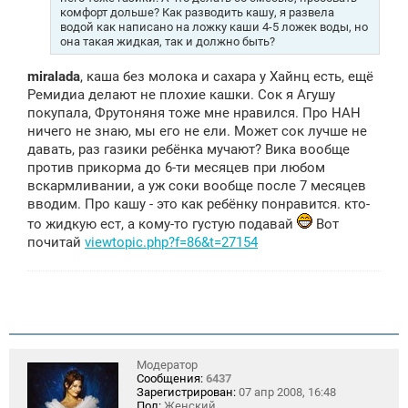
комфорт дольше? Как разводить кашу, я развела
водой как написано на ложку каши 4-5 ложек воды, но
она такая жидкая, так и должно быть?
miralada
, каша без молока и сахара у Хайнц есть, ещё
Ремидиа делают не плохие кашки. Сок я Агушу
покупала, Фрутоняня тоже мне нравился. Про НАН
ничего не знаю, мы его не ели. Может сок лучше не
давать, раз газики ребёнка мучают? Вика вообще
против прикорма до 6-ти месяцев при любом
вскармливании, а уж соки вообще после 7 месяцев
вводим. Про кашу - это как ребёнку понравится. кто-
то жидкую ест, а кому-то густую подавай
Вот
почитай
viewtopic.php?f=86&t=27154
Модератор
Сообщения:
6437
Зарегистрирован:
07 апр 2008, 16:48
Пол:
Женский