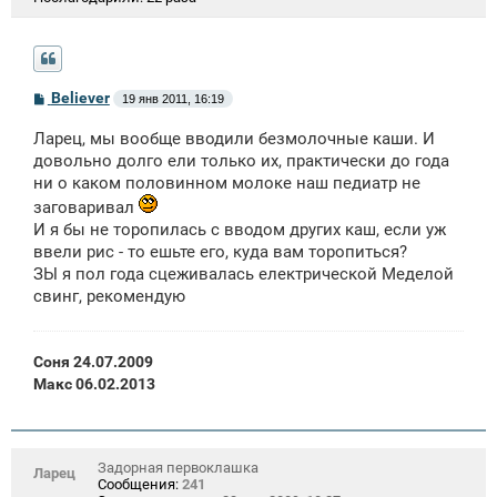
С
Believer
19 янв 2011, 16:19
о
о
Ларец, мы вообще вводили безмолочные каши. И
б
щ
довольно долго ели только их, практически до года
е
ни о каком половинном молоке наш педиатр не
н
и
заговаривал
е
И я бы не торопилась с вводом других каш, если уж
ввели рис - то ешьте его, куда вам торопиться?
ЗЫ я пол года сцеживалась електрической Меделой
свинг, рекомендую
Соня 24.07.2009
Макс 06.02.2013
Задорная первоклашка
Ларец
Сообщения:
241