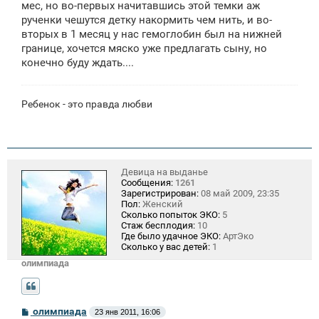
мес, но во-первых начитавшись этой темки аж
рученки чешутся детку накормить чем нить, и во-
вторых в 1 месяц у нас гемоглобин был на нижней
границе, хочется мяско уже предлагать сыну, но
конечно буду ждать....
Ребенок - это правда любви
Девица на выданье
Сообщения:
1261
Зарегистрирован:
08 май 2009, 23:35
Пол:
Женский
Сколько попыток ЭКО:
5
Стаж бесплодия:
10
Где было удачное ЭКО:
АртЭко
Сколько у вас детей:
1
олимпиада
С
олимпиада
23 янв 2011, 16:06