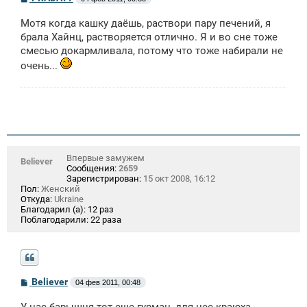
о
о
Мотя когда кашку даёшь, раствори пару печений, я
б
щ
брала Хайнц, растворяется отлично. Я и во сне тоже
е
смесью докармливала, потому что тоже набирали не
н
и
очень...
е
Впервые замужем
Believer
Сообщения:
2659
Зарегистрирован:
15 окт 2008, 16:12
Пол:
Женский
Откуда:
Ukraine
Благодарил (а):
12 раз
Поблагодарили:
22 раза
С
Believer
04 фев 2011, 00:48
о
о