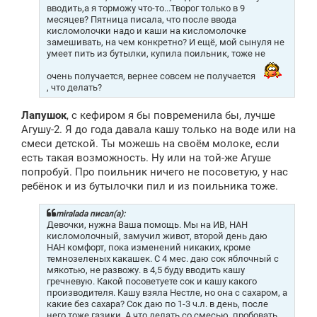
вводить,а я торможу что-то...Творог только в 9
месяцев? Пятница писала, что после ввода
кисломолочки надо и каши на кисломолочке
замешивать, на чем конкретно? И ещё, мой сынуля не
умеет пить из бутылки, купила поильник, тоже не
очень получается, вернее совсем не получается
, что делать?
Лапушок
, с кефиром я бы повременила бы, лучше
Агушу-2. Я до года давала кашу только на воде или на
смеси детской. Ты можешь на своём молоке, если
есть такая возможность. Ну или на той-же Агуше
попробуй. Про поильник ничего не посоветую, у нас
ребёнок и из бутылочки пил и из поильника тоже.
miralada писал(а):
Девочки, нужна Ваша помощь. Мы на ИВ, НАН
кисломолочный, замучил живот, второй день даю
НАН комфорт, пока изменений никаких, кроме
темнозеленых какашек. С 4 мес. даю сок яблочный с
мякотью, не развожу. в 4,5 буду вводить кашу
гречневую. Какой посоветуете сок и кашу какого
производителя. Кашу взяла Нестле, но она с сахаром, а
какие без сахара? Сок даю по 1-3 ч.л. в день, после
него тоже газики. А что делать со смесью, пробовать