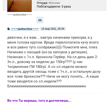
Откуда:
Москва
Поблагодарили:
3 раза
~~~шмыпка~~~
С
~~~шмыпка~~~
14 мар 2011, 20:34
о
о
девочки, я к вам... завтра начинаем прикорм, а у
б
щ
меня голова кругом. Вроде перелопатила кучу всего
е
и все равно туго соображаю)))) Помогите мне, плиз.
н
Начинаю с овощей (из-за запоров у детишек).
и
е
Начинаю с 1ч.л. брокколи Гербер. На сл.день даю 2-
3ч.л., довожу за неделю до 150гр???? (у нас
1кормление ГМ 180гр). А со сл.недели можно
вводить другой овощь тоже с 1ч.л., а остальную дозу
все тоже брокколи??? Ниче не могу понять... А каши
тоже вводятся со сл.недели???
Блииииииииииииииииииииииииииииииииин
Во что Ты веришь, того и достигнешь...