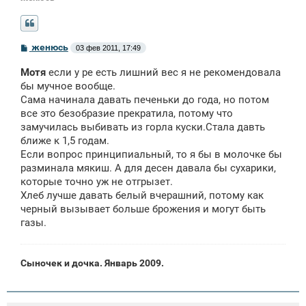
С
женюсь
03 фев 2011, 17:49
о
о
Мотя
если у ре есть лишний вес я не рекомендовала
б
щ
бы мучное вообще.
е
Сама начинала давать печеньки до года, но потом
н
все это безобразие прекратила, потому что
и
е
замучилась выбивать из горла куски.Стала давть
ближе к 1,5 годам.
Если вопрос принципиальный, то я бы в молочке бы
разминала мякиш. А для десен давала бы сухарики,
которые точно уж не отгрызет.
Хлеб лучше давать белый вчерашний, потому как
черный вызывает больше брожения и могут быть
газы.
Сыночек и дочка. Январь 2009.