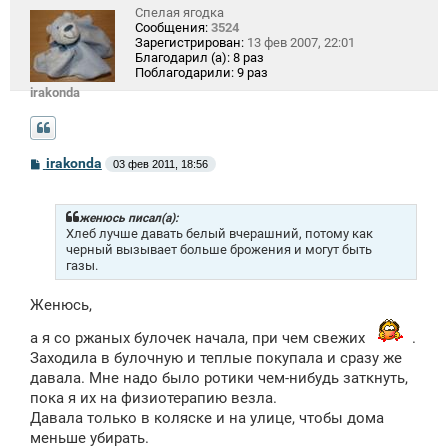
Спелая ягодка
Сообщения:
3524
Зарегистрирован:
13 фев 2007, 22:01
Благодарил (а):
8 раз
Поблагодарили:
9 раз
irakonda
С
irakonda
03 фев 2011, 18:56
о
о
б
щ
женюсь писал(а):
е
Хлеб лучше давать белый вчерашний, потому как
н
черный вызывает больше брожения и могут быть
и
газы.
е
Женюсь,
а я со ржаных булочек начала, при чем свежих
.
Заходила в булочную и теплые покупала и сразу же
давала. Мне надо было ротики чем-нибудь заткнуть,
пока я их на физиотерапию везла.
Давала только в коляске и на улице, чтобы дома
меньше убирать.