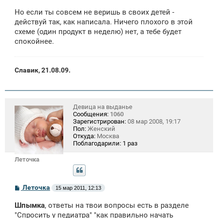
Но если ты совсем не веришь в своих детей -
действуй так, как написала. Ничего плохого в этой
схеме (один продукт в неделю) нет, а тебе будет
спокойнее.
Славик, 21.08.09.
Девица на выданье
Сообщения:
1060
Зарегистрирован:
08 мар 2008, 19:17
Пол:
Женский
Откуда:
Москва
Поблагодарили:
1 раз
Леточка
С
Леточка
15 мар 2011, 12:13
о
о
Шпымка
, ответы на твои вопросы есть в разделе
б
щ
"Спросить у педиатра" "как правильно начать