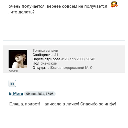
очень получается, вернее совсем не получается
, что делать?
Только зачали
Сообщения:
31
Зарегистрирован:
23 апр 2008, 20:45
Пол:
Женский
Откуда:
г. Железнодорожный М. О.
Мотя
С
Мотя
09 фев 2011, 17:08
о
о
Юляша, привет! Написала в личку! Спасибо за инфу!
б
щ
е
н
и
е