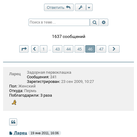
Ответить
Поиск
Расширенный п
1637 сообщений
Страница
46
из
47
1
43
44
45
46
47
…
Пред.
След.
Задорная первоклашка
Ларец
Сообщения:
241
Зарегистрирован:
23 сен 2009, 10:27
Пол:
Женский
Откуда:
Пермь
Поблагодарили:
3 раза
С
Ларец
19 янв 2011, 16:06
о