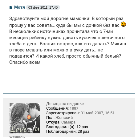
С
Мотя
03 фев 2011, 17:40
о
о
Здравствуйте мой дорогие мамочки! В который раз
б
щ
прошу у вас совета...куда бы мы с дочкой без вас
е
В нескольких источниках прочитала что с 7-ми
н
и
месяцев ребенку нужно давать кусочек пшеничного
е
хлеба в день. Возник вопрос, как его давать? Мякиш
в пюре мешать или можно в руку дать...не
подавится? И какой хлеб, просто обычный белый?
Спасибо всем.
Девица на выданье
Сообщения:
1887
Зарегистрирован:
31 май 2007, 16:51
Пол:
Женский
Откуда:
Самара
Благодарил (а):
12 раз
Поблагодарили:
28 раз
женюсь