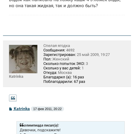
но она такая жидкая, так и должно быть?
Спелая ягодка
Сообщения:
4692
Зарегистрирован:
25 май 2009, 19:27
Пол:
Женский
Сколько попыток ЭКО:
3
Сколько у вас детей:
1
Откуда:
Москва
Katrinka
Благодарил (а):
16 раз
Поблагодарили:
67 раз
С
Katrinka
17 фев 2011, 20:22
о
о
б
щ
олимпиада писал(а):
е
Девочки, подскажите!
н