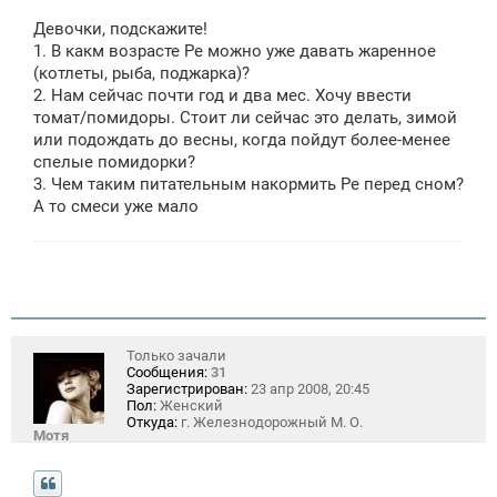
о
о
Девочки, подскажите!
б
щ
1. В какм возрасте Ре можно уже давать жаренное
е
(котлеты, рыба, поджарка)?
н
2. Нам сейчас почти год и два мес. Хочу ввести
и
е
томат/помидоры. Стоит ли сейчас это делать, зимой
или подождать до весны, когда пойдут более-менее
спелые помидорки?
3. Чем таким питательным накормить Ре перед сном?
А то смеси уже мало
Только зачали
Сообщения:
31
Зарегистрирован:
23 апр 2008, 20:45
Пол:
Женский
Откуда:
г. Железнодорожный М. О.
Мотя