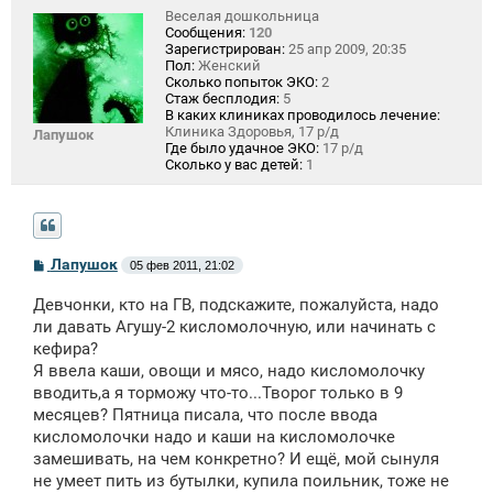
Веселая дошкольница
Сообщения:
120
Зарегистрирован:
25 апр 2009, 20:35
Пол:
Женский
Сколько попыток ЭКО:
2
Стаж бесплодия:
5
В каких клиниках проводилось лечение:
Клиника Здоровья, 17 р/д
Лапушок
Где было удачное ЭКО:
17 р/д
Сколько у вас детей:
1
С
Лапушок
05 фев 2011, 21:02
о
о
Девчонки, кто на ГВ, подскажите, пожалуйста, надо
б
щ
ли давать Агушу-2 кисломолочную, или начинать с
е
кефира?
н
Я ввела каши, овощи и мясо, надо кисломолочку
и
е
вводить,а я торможу что-то...Творог только в 9
месяцев? Пятница писала, что после ввода
кисломолочки надо и каши на кисломолочке
замешивать, на чем конкретно? И ещё, мой сынуля
не умеет пить из бутылки, купила поильник, тоже не