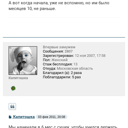
А вот когда начала, уже не вспомню, но им было
месяцев 10, не раньше.
Впервые замужем
Сообщения:
2807
Зарегистрирован:
12 ноя 2007, 17:58
Пол:
Женский
Стаж бесплодия:
13
Откуда:
Московская область
Благодарил (а):
2 раза
Поблагодарили:
5 раз
Капитошка
С
Капитошка
03 фев 2011, 20:08
о
о
Мы начинали в 6 мес.с сушек, чтобы учился держать,
б