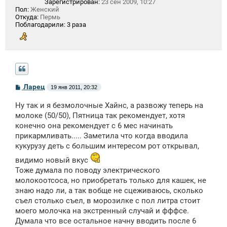
Зарегистрирован:
23 сен 2009, 10:27
Пол:
Женский
Откуда:
Пермь
Поблагодарили:
3 раза
С
Ларец
19 янв 2011, 20:32
о
о
Ну так и я безмолочные Хайнс, а развожу теперь на
б
щ
молоке (50/50), Пятница так рекомендует, хотя
е
конечно она рекомендует с 6 мес начинать
н
прикармливать..... Заметила что когда вводила
и
е
кукурузу деть с большим интересом рот открывал,
видимо новый вкус
Тоже думала по поводу электрического
молокоотсоса, но приобретать только для кашек, не
знаю надо ли, а так вобще не сцеживаюсь, сколько
съел столько съел, в морозилке с пол литра стоит
моего молочка на экстренный случай и фффсе.
Думала что все остальное начну вводить после 6