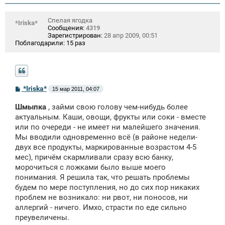
Спелая ягодка
*Iriska*
Сообщения:
4319
Зарегистрирован:
28 апр 2009, 00:51
Поблагодарили:
15 раз
С
*Iriska*
15 мар 2011, 04:07
о
о
Шмыпка
, займи свою голову чем-нибудь более
б
щ
актуальным. Каши, овощи, фрукты или соки - вместе
е
или по очереди - не имеет ни малейшего значения.
н
Мы вводили одновременно всё (в районе недели-
и
е
двух все продукты, маркированные возрастом 4-5
мес), причём скармливали сразу всю банку,
морочиться с ложками было выше моего
понимания. Я решила так, что решать проблемы
будем по мере поступления, но до сих пор никаких
проблем не возникало: ни рвот, ни поносов, ни
аллергий - ничего. Имхо, страсти по еде сильно
преувеличены.