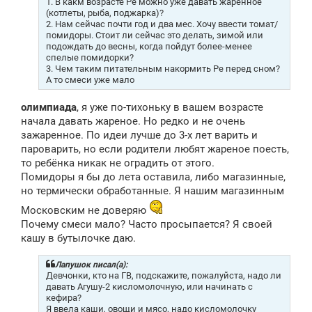
1. В какм возрасте Ре можно уже давать жаренное
и
(котлеты, рыба, поджарка)?
е
2. Нам сейчас почти год и два мес. Хочу ввести томат/
помидоры. Стоит ли сейчас это делать, зимой или
подождать до весны, когда пойдут более-менее
спелые помидорки?
3. Чем таким питательным накормить Ре перед сном?
А то смеси уже мало
олимпиада
, я уже по-тихоньку в вашем возрасте
начала давать жареное. Но редко и не очень
зажаренное. По идеи лучше до 3-х лет варить и
пароварить, но если родители любят жареное поесть,
то ребёнка никак не оградить от этого.
Помидоры я бы до лета оставила, либо магазинные,
но термически обработанные. Я нашим магазинным
Московским не доверяю
Почему смеси мало? Часто просыпается? Я своей
кашу в бутылочке даю.
Лапушок писал(а):
Девчонки, кто на ГВ, подскажите, пожалуйста, надо ли
давать Агушу-2 кисломолочную, или начинать с
кефира?
Я ввела каши, овощи и мясо, надо кисломолочку