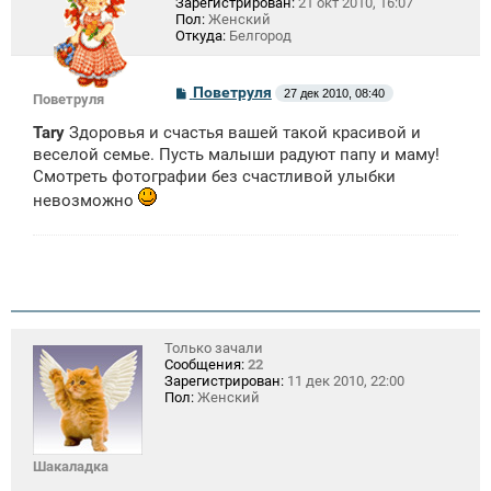
Зарегистрирован:
21 окт 2010, 16:07
Пол:
Женский
Откуда:
Белгород
С
Поветруля
27 дек 2010, 08:40
Поветруля
о
о
Tary
Здоровья и счастья вашей такой красивой и
б
щ
веселой семье. Пусть малыши радуют папу и маму!
е
Смотреть фотографии без счастливой улыбки
н
и
невозможно
е
Только зачали
Сообщения:
22
Зарегистрирован:
11 дек 2010, 22:00
Пол:
Женский
Шакаладка