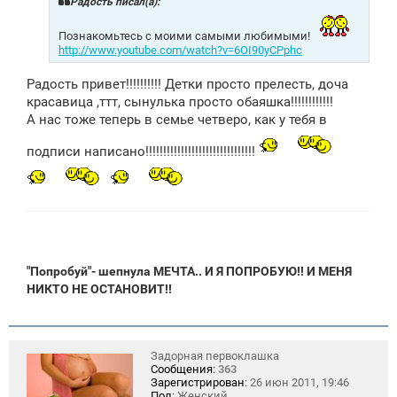
щ
Радость писал(а):
е
н
Познакомьтесь с моими самыми любимыми!
и
http://www.youtube.com/watch?v=6OI90yCPphc
е
Радость привет!!!!!!!!!! Детки просто прелесть, доча
красавица ,ттт, сынулька просто обаяшка!!!!!!!!!!!!
А нас тоже теперь в семье четверо, как у тебя в
подписи написано!!!!!!!!!!!!!!!!!!!!!!!!!!!!!!!
"Попробуй"- шепнула МЕЧТА..
И Я ПОПРОБУЮ!! И МЕНЯ
НИКТО НЕ ОСТАНОВИТ!!
Задорная первоклашка
Сообщения:
363
Зарегистрирован:
26 июн 2011, 19:46
Пол:
Женский