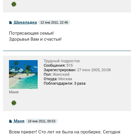
С
Шакаладка
12 янв 2011, 22:46
о
о
Потрясающяя семья!
б
щ
Здорьвья Вам и счастья!
е
н
и
е
Трудный подросток
Сообщения:
515
Зарегистрирован:
27 июн 2005, 20:08
Пол:
Женский
Откуда:
Москва
Поблагодарили:
3 раза
Маня
С
Маня
18 янв 2011, 00:53
о
о
Всем привет! Сто лет не была на пробирке. Сегодня
б