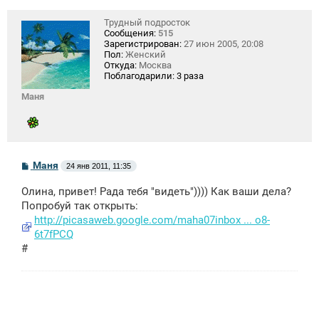
Трудный подросток
Сообщения:
515
Зарегистрирован:
27 июн 2005, 20:08
Пол:
Женский
Откуда:
Москва
Поблагодарили:
3 раза
Маня
С
Маня
24 янв 2011, 11:35
о
о
Олина, привет! Рада тебя "видеть")))) Как ваши дела?
б
щ
Попробуй так открыть:
е
http://picasaweb.google.com/maha07inbox ... o8-
н
6t7fPCQ
и
е
#