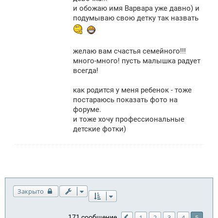
е
и обожаю имя Варвара уже давно) и
н
подумываю свою детку так назвать
и
е
желаю вам счастья семейного!!!
много-много! пусть малышка радует
всегда!
как родится у меня ребенок - тоже
постараюсь показать фото на
форуме.
и тоже хочу профессиональные
детские фотки)
Закрыто
171 сообщение
1
2
3
4
5
Пред.