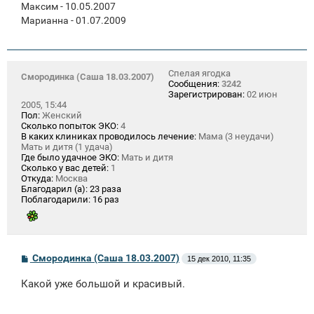
Максим - 10.05.2007
Марианна - 01.07.2009
Спелая ягодка
Смородинка (Саша 18.03.2007)
Сообщения:
3242
Зарегистрирован:
02 июн
2005, 15:44
Пол:
Женский
Сколько попыток ЭКО:
4
В каких клиниках проводилось лечение:
Мама (3 неудачи)
Мать и дитя (1 удача)
Где было удачное ЭКО:
Мать и дитя
Сколько у вас детей:
1
Откуда:
Москва
Благодарил (а):
23 раза
Поблагодарили:
16 раз
С
Смородинка (Саша 18.03.2007)
15 дек 2010, 11:35
о
о
Какой уже большой и красивый.
б
щ
е