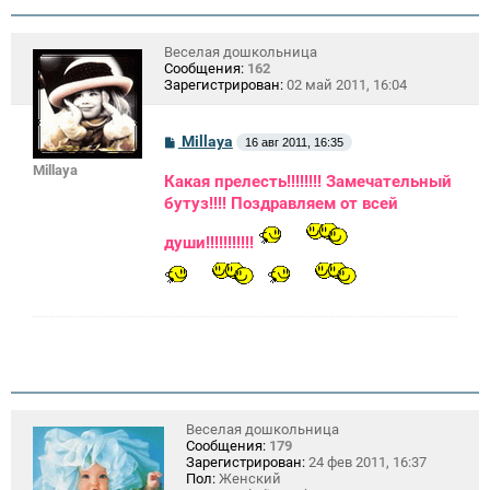
Веселая дошкольница
Сообщения:
162
Зарегистрирован:
02 май 2011, 16:04
С
Millaya
16 авг 2011, 16:35
о
Millaya
о
Какая прелесть!!!!!!!! Замечательный
б
щ
бутуз!!!! Поздравляем от всей
е
н
души!!!!!!!!!!!
и
е
Веселая дошкольница
Сообщения:
179
Зарегистрирован:
24 фев 2011, 16:37
Пол:
Женский