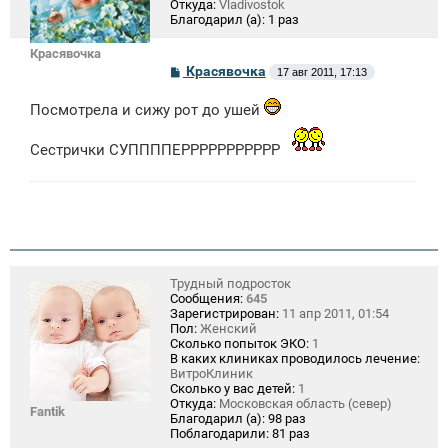
Откуда:
Vladivostok
Благодарил (а):
1 раз
Красявочка
С
Красявочка
17 авг 2011, 17:13
о
о
Посмотрела и сижу рот до ушей
б
щ
е
Сестрички СУППППЕРРРРРРРРРРР
н
и
е
Трудный подросток
Сообщения:
645
Зарегистрирован:
11 апр 2011, 01:54
Пол:
Женский
Сколько попыток ЭКО:
1
В каких клиниках проводилось лечение:
ВитроКлиник
Сколько у вас детей:
1
Откуда:
Московская область (север)
Fantik
Благодарил (а):
98 раз
Поблагодарили:
81 раз