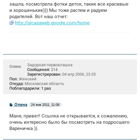
щ
зашла, посмотрела фотки деток, такие все красивые
е
и хорошенькие))) Мы тоже растем и радуем
н
родителей. Вот наш отчет:
и
е
http://picasaweb.google.com/home
Задорная первоклашка
Олина
Сообщения:
214
Зарегистрирован:
04 апр 2006, 23:35
Пол:
Женский
Откуда:
Московская область
Поблагодарили:
1 раз
С
Олина
24 янв 2011, 11:08
о
о
Маня, привет! Ссылка не открывается, к сожалению,
б
щ
очень интересно было бы посмотреть на подросшего
е
Вареничка )).
н
и
е