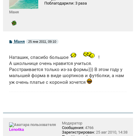
Поблагодарили:
3 раза
Маня
С
Маня
25 янв 2011, 09:10
о
о
б
Наташик, спасибо большое
!
щ
е
А школьнице очень нравится учиться.
н
Расстраивается только из-за формы))) В этом году у
и
е
малышей форма в виде шортиков и футболки, а нам
уж очень платье с короной хочется
Модератор
Сообщения:
4766
Leno4ka
Зарегистрирован:
25 авг 2010, 14:38