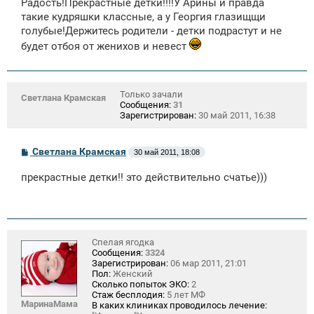
Радость!Прекрастные детки!!!!У Арины и правда
б
щ
такие кудряшки классные, а у Георгия глазищщи
е
голубые!Держитесь родители - детки подрастут и не
н
и
будет отбоя от женихов и невест
е
Только зачали
Светлана Крамская
Сообщения:
31
Зарегистрирован:
30 май 2011, 16:38
С
Светлана Крамская
30 май 2011, 18:08
о
о
прекрастные детки!! это действительно счатье)))
б
щ
е
н
и
е
Спелая ягодка
Сообщения:
3324
Зарегистрирован:
06 мар 2011, 21:01
Пол:
Женский
Сколько попыток ЭКО:
2
Стаж бесплодия:
5 лет МФ
МаринаМама
В каких клиниках проводилось лечение: