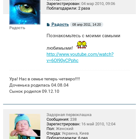
Зарегистрирован:
04 мар 2010, 09:06
Поблагодарили:
2 раза
С
Радость
08 апр 2011, 14:20
Радость
о
о
Познакомьтесь с моими самыми
б
щ
е
любимыми!
н
http://www.youtube.com/watch?
и
е
v=6OI90yCPphc
Ура! Нас в семье теперь четверо!!!!
Доченька родилась 04.08.04
Сынок родился 09.12.10
Задорная первоклашка
Сообщения:
238
Зарегистрирован:
16 май 2010, 12:04
Пол:
Женский
Откуда:
Украина, Киев
Поблагодарили:
6 раз