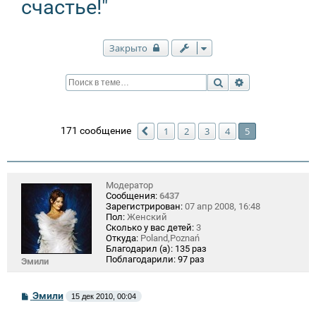
счастье!"
Закрыто
Поиск
Расширенный п
171 сообщение
1
2
3
4
5
Пред.
Модератор
Сообщения:
6437
Зарегистрирован:
07 апр 2008, 16:48
Пол:
Женский
Сколько у вас детей:
3
Откуда:
Poland,Poznań
Благодарил (а):
135 раз
Поблагодарили:
97 раз
Эмили
С
Эмили
15 дек 2010, 00:04
о
о