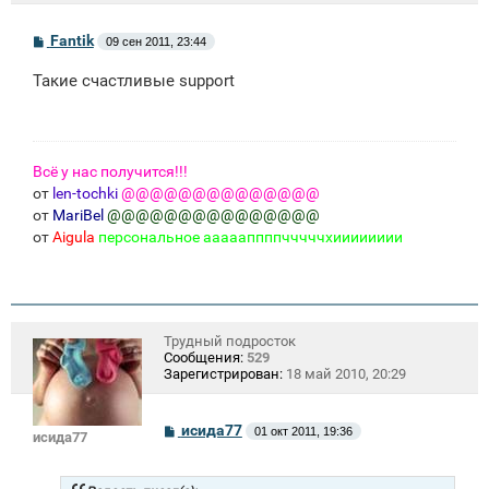
С
Fantik
09 сен 2011, 23:44
о
о
Такие счастливые support
б
щ
е
н
и
е
Всё у нас получится!!!
от
len-tochki
@@@@@@@@@@@@@@
от
MariBel
@@@@@@@@@@@@@@@
от
Aigula
персональное аааааппппчччччхииииииии
Трудный подросток
Сообщения:
529
Зарегистрирован:
18 май 2010, 20:29
С
исида77
01 окт 2011, 19:36
исида77
о
о
б