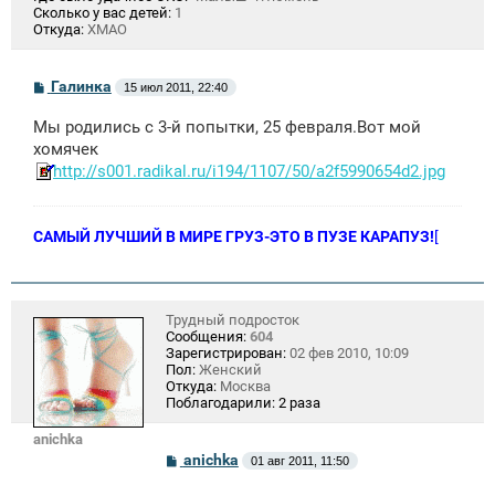
Сколько у вас детей:
1
Откуда:
ХМАО
С
Галинка
15 июл 2011, 22:40
о
о
Мы родились с 3-й попытки, 25 февраля.Вот мой
б
щ
хомячек
е
http://s001.radikal.ru/i194/1107/50/a2f5990654d2.jpg
н
и
е
САМЫЙ ЛУЧШИЙ В МИРЕ ГРУЗ-ЭТО В ПУЗЕ КАРАПУЗ!
[
Трудный подросток
Сообщения:
604
Зарегистрирован:
02 фев 2010, 10:09
Пол:
Женский
Откуда:
Москва
Поблагодарили:
2 раза
anichka
С
anichka
01 авг 2011, 11:50
о
о