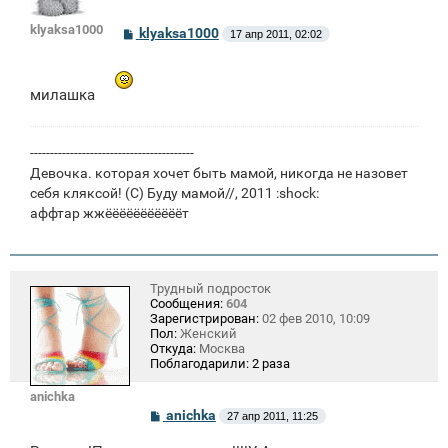
klyaksa1000
С
klyaksa1000
17 апр 2011, 02:02
о
о
б
щ
милашка
е
н
и
е
-----------------------------------------
Девочка. которая хочет быть мамой, никогда не назовет
себя кляксой! (C) Буду мамой//, 2011 :shock:
аффтар жжёёёёёёёёёёёт
Трудный подросток
Сообщения:
604
Зарегистрирован:
02 фев 2010, 10:09
Пол:
Женский
Откуда:
Москва
Поблагодарили:
2 раза
anichka
С
anichka
27 апр 2011, 11:25
о
о