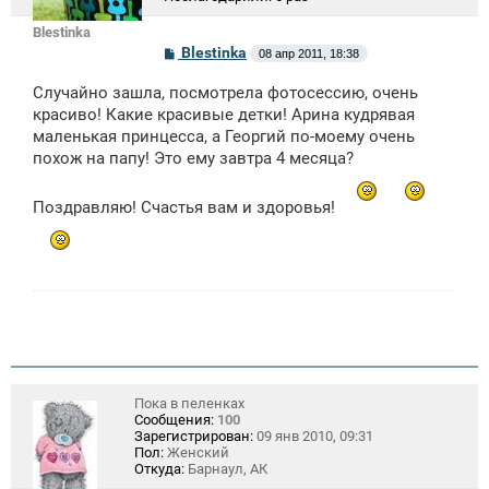
Blestinka
С
Blestinka
08 апр 2011, 18:38
о
о
Случайно зашла, посмотрела фотосессию, очень
б
щ
красиво! Какие красивые детки! Арина кудрявая
е
маленькая принцесса, а Георгий по-моему очень
н
похож на папу! Это ему завтра 4 месяца?
и
е
Поздравляю! Счастья вам и здоровья!
Пока в пеленках
Сообщения:
100
Зарегистрирован:
09 янв 2010, 09:31
Пол:
Женский
Откуда:
Барнаул, АК