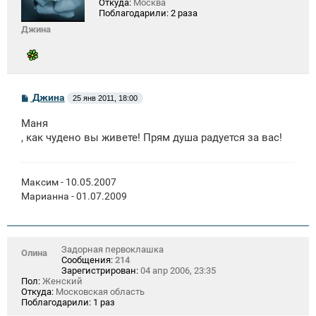
Откуда:
Москва
Поблагодарили:
2 раза
Джина
С
Джина
25 янв 2011, 18:00
о
о
Маня
б
щ
, как чудено вы живете! Прям душа радуется за вас!
е
н
и
е
Максим - 10.05.2007
Марианна - 01.07.2009
Задорная первоклашка
Олина
Сообщения:
214
Зарегистрирован:
04 апр 2006, 23:35
Пол:
Женский
Откуда:
Московская область
Поблагодарили:
1 раз