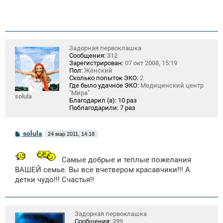
е
Задорная первоклашка
Сообщения:
312
Зарегистрирован:
07 окт 2008, 15:19
Пол:
Женский
Сколько попыток ЭКО:
2
Где было удачное ЭКО:
Медицинский центр
"Мира"
solula
Благодарил (а):
10 раз
Поблагодарили:
7 раз
С
solula
24 мар 2011, 14:18
о
о
б
Самые добрые и теплые пожелания
щ
е
ВАШЕЙ семье. Вы все вчетвером красавчики!!! А
н
детки чудо!!! Счастья!!
и
е
Задорная первоклашка
Сообщения:
399