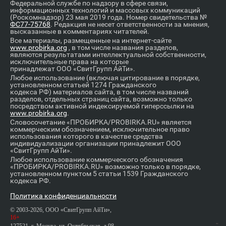
Федеральной службе по надзору в сфере связи,
информационных технологий и массовых коммуникаций
(Роскомнадзор) 23 мая 2019 года. Номер свидетельства №
ФС77-75768
. Редакция не несет ответственности за мнения,
высказанные в комментариях читателей.
Все материалы, размещенные на интернет-сайте
www.probirka.org
, в том числе названия разделов,
являются результатами интеллектуальной собственности,
исключительные права на которые
принадлежат ООО «СвитГрупп АйТи».
Любое использование (включая цитирование в порядке,
установленном статьей 1274 Гражданского
кодекса РФ) материалов сайта, в том числе названий
разделов, отдельных страниц сайта, возможно только
посредством активной индексируемой гиперссылки на
www.probirka.org
.
Словосочетание «ПРОБИРКА/PROBIRKA.RU» является
коммерческим обозначением, исключительное право
использования которого в качестве средства
индивидуализации организации принадлежит ООО
«СвитГрупп АйТи».
Любое использование коммерческого обозначения
«ПРОБИРКА/PROBIRKA.RU» возможно только в порядке,
установленном пунктом 5 статьи 1539 Гражданского
кодекса РФ.
Политика конфиденциальности
© 2003-2026, ООО «СвитГрупп АйТи»,
16+
127521, г. Москва, ул. Октябрьская, д.98,