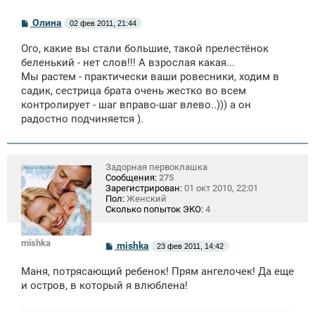
С
Олина
02 фев 2011, 21:44
о
о
Ого, какие вы стали большие, такой прелестёнок
б
щ
беленький - нет слов!!! А взрослая какая...
е
Мы растем - практически ваши ровесники, ходим в
н
садик, сестрица брата очень жестко во всем
и
е
контролирует - шаг вправо-шаг влево..))) а он
радостно подчиняется ).
Задорная первоклашка
Сообщения:
275
Зарегистрирован:
01 окт 2010, 22:01
Пол:
Женский
Сколько попыток ЭКО:
4
mishka
С
mishka
23 фев 2011, 14:42
о
о
Маня, потрясающий ребенок! Прям ангелочек! Да еще
б
щ
и остров, в который я влюблена!
е
н
и