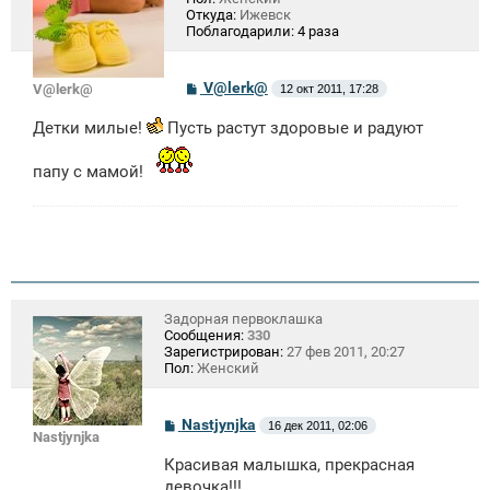
Откуда:
Ижевск
Поблагодарили:
4 раза
С
V@lerk@
V@lerk@
12 окт 2011, 17:28
о
о
Детки милые!
Пусть растут здоровые и радуют
б
щ
е
папу с мамой!
н
и
е
Задорная первоклашка
Сообщения:
330
Зарегистрирован:
27 фев 2011, 20:27
Пол:
Женский
С
Nastjynjka
16 дек 2011, 02:06
Nastjynjka
о
о
Красивая малышка, прекрасная
б
щ
девочка!!!