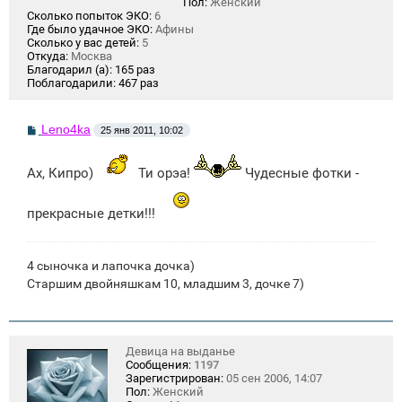
Пол:
Женский
Сколько попыток ЭКО:
6
Где было удачное ЭКО:
Афины
Сколько у вас детей:
5
Откуда:
Москва
Благодарил (а):
165 раз
Поблагодарили:
467 раз
С
Leno4ka
25 янв 2011, 10:02
о
о
б
Ах, Кипро)
Ти орэа!
Чудесные фотки -
щ
е
н
прекрасные детки!!!
и
е
4 сыночка и лапочка дочка)
Старшим двойняшкам 10, младшим 3, дочке 7)
Девица на выданье
Сообщения:
1197
Зарегистрирован:
05 сен 2006, 14:07
Пол:
Женский