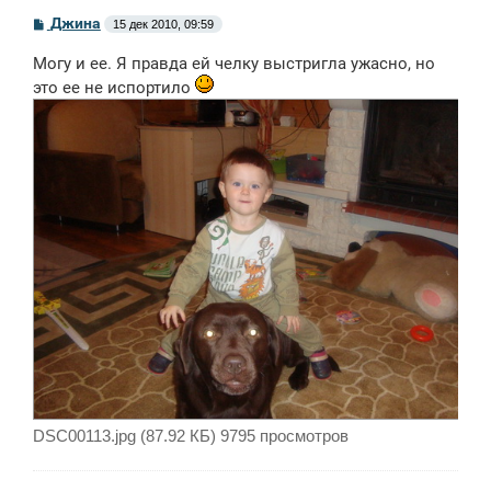
С
Джина
15 дек 2010, 09:59
о
о
Могу и ее. Я правда ей челку выстригла ужасно, но
б
щ
это ее не испортило
е
н
и
е
DSC00113.jpg (87.92 КБ) 9795 просмотров