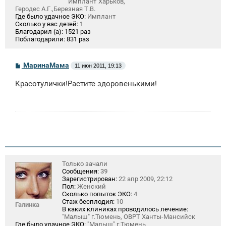
"Имплант"Харьков,
Геродес А.Г.,Березная Т.В.
Где было удачное ЭКО:
Имплант
Сколько у вас детей:
1
Благодарил (а):
1521 раз
Поблагодарили:
831 раз
С
МаринаМама
11 июн 2011, 19:13
о
о
Красотулички!Растите здоровенькими!
б
щ
е
н
и
е
Только зачали
Сообщения:
39
Зарегистрирован:
22 апр 2009, 22:12
Пол:
Женский
Сколько попыток ЭКО:
4
Стаж бесплодия:
10
Галинка
В каких клиниках проводилось лечение:
"Малыш" г.Тюмень, ОВРТ Ханты-Мансийск
Где было удачное ЭКО:
"Малыш" г.Тюмень