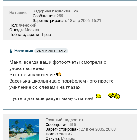
Задорная первоклашка
Наташик
Сообщения:
255
Зарегистрирован:
18 апр 2006, 15:21
Пол:
Женский
Откуда:
Москва
Поблагодарили:
1 раз
С
Наташик
24 янв 2011, 16:12
о
о
Маня, всегда ваши фотоотчеты смотрела с
б
щ
удовольствием!
е
Этот не исключение
н
Варенька-школьница с портфелем - это просто
и
е
умиление со слезами на глазах.
Пусть и дальше радует маму с папой!
Трудный подросток
Сообщения:
515
Зарегистрирован:
27 июн 2005, 20:08
Пол:
Женский
Откуда:
Москва