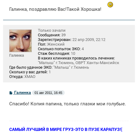
б
щ
Галинка, поздравляю Вас!Такой Хорошка!
е
н
и
е
Только зачали
Сообщения:
39
Зарегистрирован:
22 апр 2009, 22:12
Пол:
Женский
Сколько попыток ЭКО:
4
Стаж бесплодия:
10
Галинка
В каких клиниках проводилось лечение:
"Малыш" г.Тюмень, ОВРТ Ханты-Мансийск
Где было удачное ЭКО:
"Малыш" г.Тюмень
Сколько у вас детей:
1
Откуда:
ХМАО
С
Галинка
01 авг 2011, 16:45
о
о
Спасибо! Копия папина, только глазки мои голубые.
б
щ
е
н
и
е
САМЫЙ ЛУЧШИЙ В МИРЕ ГРУЗ-ЭТО В ПУЗЕ КАРАПУЗ!
[