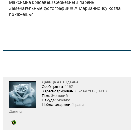
Максимка красавец! Серьёзный парень!
б
щ
Замечательные фотографии!!! А Марианночку когда
е
покажешь?
н
и
е
Девица на выданье
Сообщения:
1197
Зарегистрирован:
05 сен 2006, 14:07
Пол:
Женский
Откуда:
Москва
Поблагодарили:
2 раза
Джина