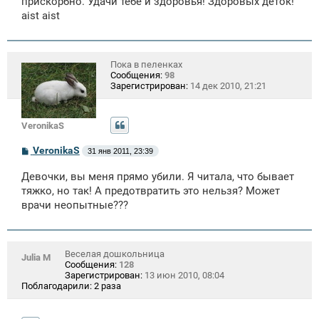
прискорбно. Удачи тебе и здоровья! Здоровых деток!
aist aist
Пока в пеленках
Сообщения:
98
Зарегистрирован:
14 дек 2010, 21:21
VeronikaS
С
VeronikaS
31 янв 2011, 23:39
о
о
Девочки, вы меня прямо убили. Я читала, что бывает
б
щ
тяжко, но так! А предотвратить это нельзя? Может
е
врачи неопытные???
н
и
е
Веселая дошкольница
Julia M
Сообщения:
128
Зарегистрирован:
13 июн 2010, 08:04
Поблагодарили:
2 раза