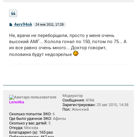
С
4erv94ok
24 янв 2011, 17:28
о
о
Не, врачи не переборщили, просто у меня очень
б
щ
высокий АМГ... Колола гонал по 150, потом по 75... А
е
их все равно очень много... Доктор говорит,
н
и
половина будут недозрелые
е
Модератор
Сообщения:
4766
Leno4ka
Зарегистрирован:
25 авг 2010, 14:38
Пол:
Женский
Сколько попыток ЭКО:
6
Где было удачное ЭКО:
Афины
Сколько у вас детей:
5
Откуда:
Москва
Благодарил (а):
165 раз
Поблагодарили:
467 раз