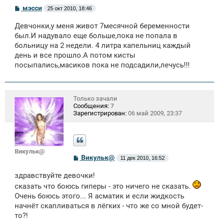
С
мэсси
25 окт 2010, 18:46
о
о
Девчонки,у меня живот 7месячной беременности
б
щ
был.И надувало еще больше,пока не попала в
е
больницу на 2 недели. 4 литра капельниц каждый
н
день и все прошло.А потом кисты
и
е
посыпались,масиков пока не подсадили,лечусь!!!
Только зачали
Сообщения:
7
Зарегистрирован:
06 май 2009, 23:37
Викульк@
С
Викульк@
11 дек 2010, 16:52
о
о
здравствуйте девочки!
б
щ
сказать что боюсь гиперы - это ничего не сказать.
е
Очень боюсь этого... Я асматик и если жидкость
н
и
начнёт скапливаться в лёгких - что же со мной будет-
е
то?!