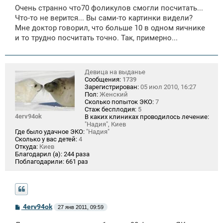
о
Очень странно что70 фоликулов смогли посчитать...
б
щ
Что-то не верится... Вы сами-то картинки видели?
е
Мне доктор говорил, что больше 10 в одном яичнике
н
и то трудно посчитать точно. Так, примерно...
и
е
Девица на выданье
Сообщения:
1739
Зарегистрирован:
05 июл 2010, 16:27
Пол:
Женский
Сколько попыток ЭКО:
7
Стаж бесплодия:
5
4erv94ok
В каких клиниках проводилось лечение:
"Надия", Киев
Где было удачное ЭКО:
"Надия"
Сколько у вас детей:
4
Откуда:
Киев
Благодарил (а):
244 раза
Поблагодарили:
661 раз
С
4erv94ok
27 янв 2011, 09:59
о
о