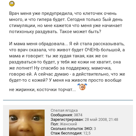
Врач меня уже предупредила, что клеточек очень
много, и что гипера будет. Сегодня только 5ый день
стимуляции, но мне кажется что меня уже начинает
потихоньку раздувать. Такое может быть?
И мама меня обрадовала... Я ей стала рассказывать,
что врач сказала, что живот будет ОЧЕНЬ большой, а
мама и говорит: ты же худая такая, как же он
раздуваться-то будет, у тебя же кожи не хватит, она
же лопнет! Ну спасибо за поддержку, мамочка,
говорю ей. А сейчас думаю - а действительно, что же
будет-то с кожей? У меня на животе просто вообще
не жиринки, косточки торчат...
Спелая ягодка
Сообщения:
3874
Зарегистрирован:
28 май 2008, 21:48
Пол:
Женский
Сколько попыток ЭКО:
3
Стаж бесплодия:
12,5