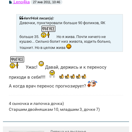
С
Leno4ka
27 янв 2011, 10:46
о
о
б
щ
4erv94ok писал(а):
е
Девочки, пунктировали больше 90 фоликов, ЯК
н
и
е
больше 35.
Но я жива. Почти ничего не
кушаю... Сильно болит низ живота, ходить больно,
тошнит. Но в целом жива
Ужас!
Давай, держись и к переносу
приходи в себя!!!!
А когда врач перенос прогнозирует?
4 сыночка и лапочка дочка)
Старшим двойняшкам 10, младшим 3, дочке 7)
Девица на выданье