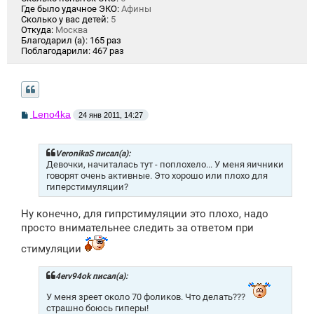
Где было удачное ЭКО:
Афины
Сколько у вас детей:
5
Откуда:
Москва
Благодарил (а):
165 раз
Поблагодарили:
467 раз
С
Leno4ka
24 янв 2011, 14:27
о
о
б
щ
VeronikaS писал(а):
е
Девочки, начиталась тут - поплохело... У меня яичники
н
говорят очень активные. Это хорошо или плохо для
и
гиперстимуляции?
е
Ну конечно, для гипрстимуляции это плохо, надо
просто внимательнее следить за ответом при
стимуляции
4erv94ok писал(а):
У меня зреет около 70 фоликов. Что делать???
страшно боюсь гиперы!