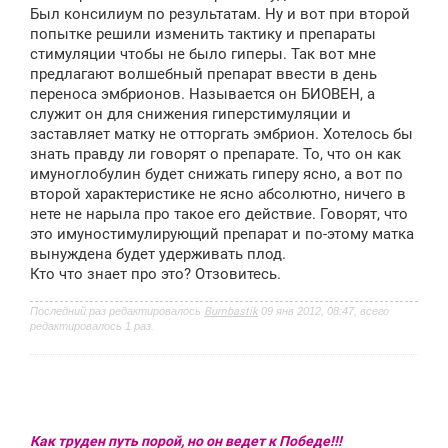
щ
Был консилиум по результатам. Ну и вот при второй
е
попытке решили изменить тактику и препараты
н
стимуляции чтобы не было гиперы. Так вот мне
и
е
предлагают волшебный препарат ввести в день
переноса эмбрионов. Называется он БИОВЕН, а
служит он для снижения гиперстимуляции и
заставляет матку не отторгать эмбрион. Хотелось бы
знать правду ли говорят о препарате. То, что он как
имуноглобулин будет снижать гиперу ясно, а вот по
второй характеристике не ясно абсолютно, ничего в
нете не нарыла про такое его действие. Говорят, что
это имуностимулирующий препарат и по-этому матка
вынуждена будет удерживать плод.
Кто что знает про это? Отзовитесь.
Последний раз редактировалось
Bumbastik
09 янв 2012, 08:47, всего
редактировалось 1 раз.
Как труден путь порой, но он ведет к Победе!!!