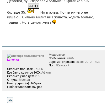
Девочки, пунктировали больше 90 фоликов, ЯК
б
щ
е
н
больше 35.
Но я жива. Почти ничего не
и
кушаю... Сильно болит низ живота, ходить больно,
е
тошнит. Но в целом жива
Модератор
Сообщения:
4766
Leno4ka
Зарегистрирован:
25 авг 2010, 14:38
Пол:
Женский
Сколько попыток ЭКО:
6
Где было удачное ЭКО:
Афины
Сколько у вас детей:
5
Откуда:
Москва
Благодарил (а):
165 раз
Поблагодарили:
467 раз