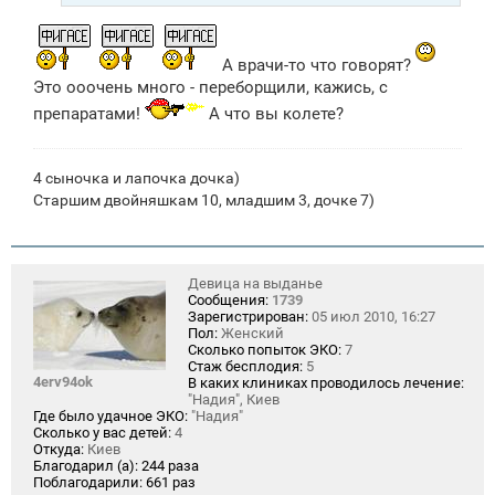
А врачи-то что говорят?
Это ооочень много - переборщили, кажись, с
препаратами!
А что вы колете?
4 сыночка и лапочка дочка)
Старшим двойняшкам 10, младшим 3, дочке 7)
Девица на выданье
Сообщения:
1739
Зарегистрирован:
05 июл 2010, 16:27
Пол:
Женский
Сколько попыток ЭКО:
7
Стаж бесплодия:
5
4erv94ok
В каких клиниках проводилось лечение:
"Надия", Киев
Где было удачное ЭКО:
"Надия"
Сколько у вас детей:
4
Откуда:
Киев
Благодарил (а):
244 раза
Поблагодарили:
661 раз