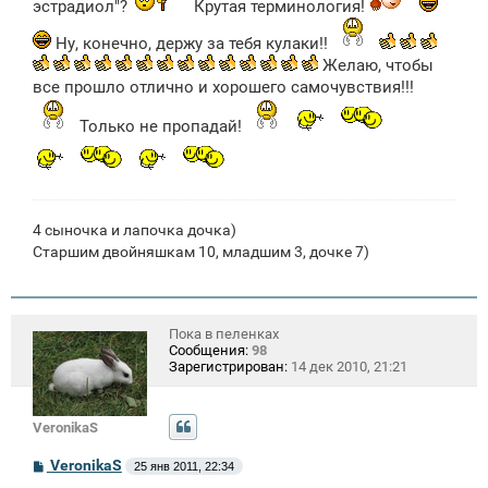
эстрадиол"?
Крутая терминология!
е
Ну, конечно, держу за тебя кулаки!!
Желаю, чтобы
все прошло отлично и хорошего самочувствия!!!
Только не пропадай!
4 сыночка и лапочка дочка)
Старшим двойняшкам 10, младшим 3, дочке 7)
Пока в пеленках
Сообщения:
98
Зарегистрирован:
14 дек 2010, 21:21
VeronikaS
С
VeronikaS
25 янв 2011, 22:34
о