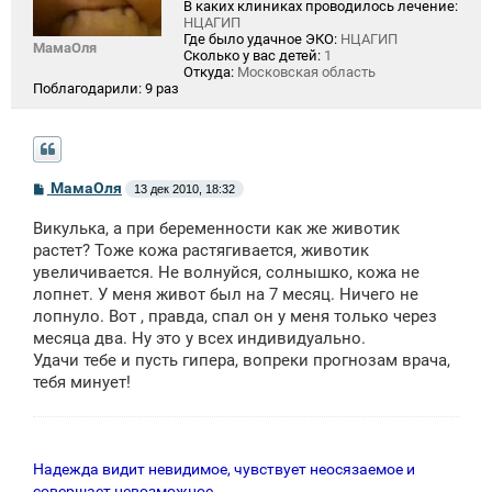
В каких клиниках проводилось лечение:
НЦАГИП
Где было удачное ЭКО:
НЦАГИП
МамаОля
Сколько у вас детей:
1
Откуда:
Московская область
Поблагодарили:
9 раз
С
МамаОля
13 дек 2010, 18:32
о
о
Викулька, а при беременности как же животик
б
щ
растет? Тоже кожа растягивается, животик
е
увеличивается. Не волнуйся, солнышко, кожа не
н
лопнет. У меня живот был на 7 месяц. Ничего не
и
е
лопнуло. Вот , правда, спал он у меня только через
месяца два. Ну это у всех индивидуально.
Удачи тебе и пусть гипера, вопреки прогнозам врача,
тебя минует!
Надежда видит невидимое, чувствует неосязаемое и
совершает невозможное.