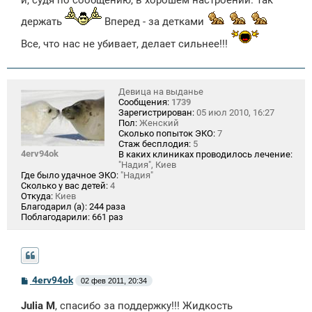
и
е
держать
Вперед - за детками
Все, что нас не убивает, делает сильнее!!!
Девица на выданье
Сообщения:
1739
Зарегистрирован:
05 июл 2010, 16:27
Пол:
Женский
Сколько попыток ЭКО:
7
Стаж бесплодия:
5
4erv94ok
В каких клиниках проводилось лечение:
"Надия", Киев
Где было удачное ЭКО:
"Надия"
Сколько у вас детей:
4
Откуда:
Киев
Благодарил (а):
244 раза
Поблагодарили:
661 раз
С
4erv94ok
02 фев 2011, 20:34
о
о
Julia M
, спасибо за поддержку!!! Жидкость
б