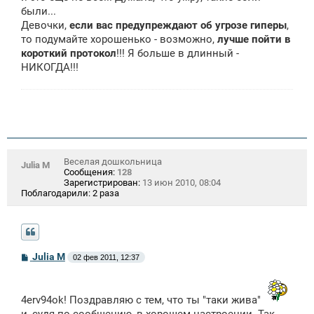
е
были...
н
Девочки,
если вас предупреждают об угрозе гиперы
,
и
е
то подумайте хорошенько - возможно,
лучше пойти в
короткий протокол
!!! Я больше в длинный -
НИКОГДА!!!
Веселая дошкольница
Julia M
Сообщения:
128
Зарегистрирован:
13 июн 2010, 08:04
Поблагодарили:
2 раза
С
Julia M
02 фев 2011, 12:37
о
о
б
щ
4erv94ok! Поздравляю с тем, что ты "таки жива"
е
и, судя по сообщению, в хорошем настроении. Так
н