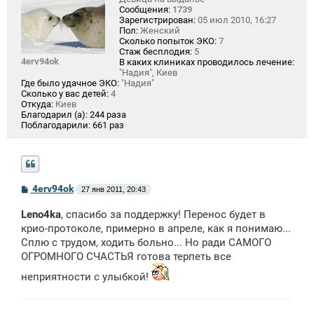
Сообщения:
1739
Зарегистрирован:
05 июл 2010, 16:27
Пол:
Женский
Сколько попыток ЭКО:
7
Стаж бесплодия:
5
4erv94ok
В каких клиниках проводилось лечение:
"Надия", Киев
Где было удачное ЭКО:
"Надия"
Сколько у вас детей:
4
Откуда:
Киев
Благодарил (а):
244 раза
Поблагодарили:
661 раз
С
4erv94ok
27 янв 2011, 20:43
о
о
Leno4ka
, спасибо за поддержку! Перенос будет в
б
щ
крио-протоколе, примерно в апреле, как я понимаю...
е
Сплю с трудом, ходить больно... Но ради САМОГО
н
ОГРОМНОГО СЧАСТЬЯ готова терпеть все
и
е
неприятности с улыбкой!