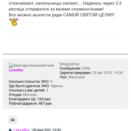
щ
откачивают, капельницы капают... Надеюсь через 2-3
е
месяца отправится за моими снежиночками!
н
Все можно вынести ради САМОЙ СВЯТОЙ ЦЕЛИ!!!
и
е
Модератор
Сообщения:
4766
Leno4ka
Зарегистрирован:
25 авг 2010, 14:38
Пол:
Женский
Сколько попыток ЭКО:
6
Где было удачное ЭКО:
Афины
Сколько у вас детей:
5
Откуда:
Москва
Благодарил (а):
165 раз
Поблагодарили:
467 раз
С
Leno4ka
05 фев 2011, 13:35