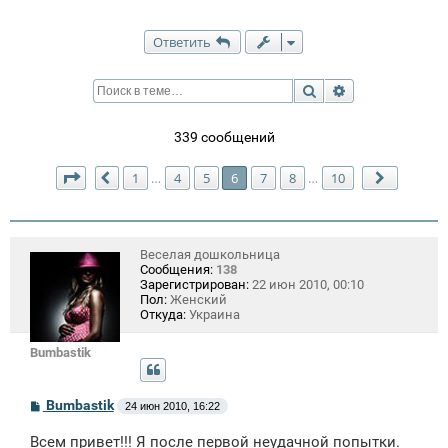
Ответить
Поиск
Расширенный п
339 сообщений
Страница
6
из
10
1
4
5
6
7
8
10
…
…
Пред.
След.
Веселая дошкольница
Сообщения:
138
Зарегистрирован:
22 июн 2010, 00:10
Пол:
Женский
Откуда:
Украина
Bumbastik
С
Bumbastik
24 июн 2010, 16:22
о
о
Всем привет!!! Я после первой неудачной попытки.
б