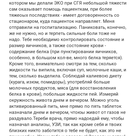
е
котором мы делали ЭКО при СГЯ небольшой тяжести
н
сам оказывает помощь пациенткам, при более
и
е
тяжеоых последствиях - имеет договоренность со
стационаром, куда пациенток направляет. Меня
отправили на госпитализацию. Паниковать, конечно,
же не нужно, но и терпеть сильные боли тоже не
надо. Тебе необходимо контролировать состояние и
размер яичников, а также состояние крови -
содержание белка (при пунктировании яичников,
особенно, в большом кол-ве, много белка теряется).
Кроме того, внимательно смотри за тем, сколько
жидкости ты випила, включая суп, молочные каши, и
тем, сколько выделила. Соблюдай калиевою диету
(курага, изюм, помидоры), употребляй больше
молочных продуктов, мяса (для восстановления
белка в крови), побольше жидкости пей. Измеряй
окружность живота днем и вечером. Можно уголь
активированный пить, мне прямо по пять таблеток
назначали днем и вечером, чтоюы живот от газов не
раздувало.Тереби врача, прямо надоедай ему, чтобы
назначал анализы, УЗИ, так как кроме себя и твоих
близких никто заботится о тебе не будет, как это не