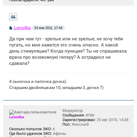
С
Leno4ka
24 янв 2011, 17:44
о
о
Да при чем тут - зрелые или не зрелые, не хочу тебя
б
щ
пугать, но мне кажется это очень опасно. А какой
е
день стимуляции? Когда пункция? Ты не спрашивала
н
врача про возможную гиперу? А эстрадиол не
и
е
сдавала?
4 сыночка и лапочка дочка)
Старшим двойняшкам 10, младшим 3, дочке 7)
Модератор
Сообщения:
4766
Leno4ka
Зарегистрирован:
25 авг 2010, 14:38
Пол:
Женский
Сколько попыток ЭКО:
6
Где было удачное ЭКО:
Афины