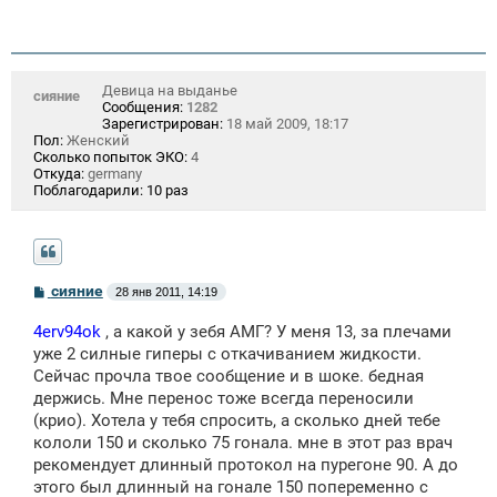
Девица на выданье
сияние
Сообщения:
1282
Зарегистрирован:
18 май 2009, 18:17
Пол:
Женский
Сколько попыток ЭКО:
4
Откуда:
germany
Поблагодарили:
10 раз
С
сияние
28 янв 2011, 14:19
о
о
4erv94ok
, а какой у зебя АМГ? У меня 13, за плечами
б
щ
уже 2 силные гиперы с откачиванием жидкости.
е
Сейчас прочла твое сообщение и в шоке. бедная
н
держись. Мне перенос тоже всегда переносили
и
е
(крио). Хотела у тебя спросить, а сколько дней тебе
кололи 150 и сколько 75 гонала. мне в этот раз врач
рекомендует длинный протокол на пурегоне 90. А до
этого был длинный на гонале 150 попеременно с