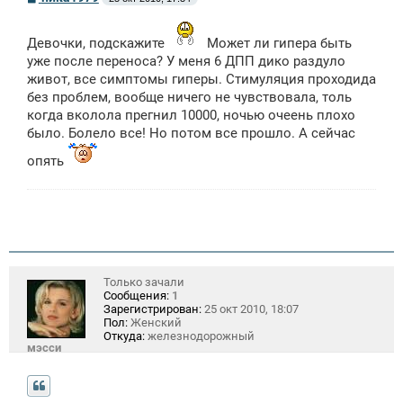
о
о
б
Девочки, подскажите
Может ли гипера быть
щ
е
уже после переноса? У меня 6 ДПП дико раздуло
н
живот, все симптомы гиперы. Стимуляция проходида
и
без проблем, вообще ничего не чувствовала, толь
е
когда вколола прегнил 10000, ночью очеень плохо
было. Болело все! Но потом все прошло. А сейчас
опять
Только зачали
Сообщения:
1
Зарегистрирован:
25 окт 2010, 18:07
Пол:
Женский
Откуда:
железнодорожный
мэсси