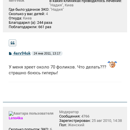
4erv94ok
В каких клиниках проводилось лечение:
"Надия", Киев
Где было удачное ЭКО:
"Надия"
Сколько у вас детей:
4
Откуда:
Киев
Благодарил (а):
244 раза
Поблагодарили:
661 раз
С
4erv94ok
24 янв 2011, 13:17
о
о
б
У меня зреет около 70 фоликов. Что делать???
щ
страшно боюсь гиперы!
е
н
и
е
Модератор
Сообщения:
4766
Leno4ka
Зарегистрирован:
25 авг 2010, 14:38
Пол:
Женский
Сколько попыток ЭКО:
6