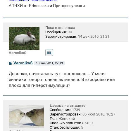
АПЧХИ от Princesska и Принцессулечки
Пока в пеленках
Сообщения:
98
Зарегистрирован:
14 дек 2010, 21:21
VeronikaS
С
VeronikaS
18 янв 2011, 22:13
о
о
Девочки, начиталась тут - поплохело... У меня
б
щ
яичники говорят очень активные. Это хорошо или
е
плохо для гиперстимуляции?
н
и
е
Девица на выданье
Сообщения:
1739
Зарегистрирован:
05 июл 2010, 16:27
Пол:
Женский
Сколько попыток ЭКО:
7
Стаж бесплодия:
5