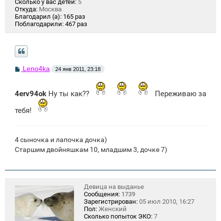
Сколько у вас детей:
5
Откуда:
Москва
Благодарил (а):
165 раз
Поблагодарили:
467 раз
С
Leno4ka
24 янв 2011, 23:18
о
о
б
4erv94ok
Ну ты как??
Переживаю за
щ
е
н
тебя!
и
е
4 сыночка и лапочка дочка)
Старшим двойняшкам 10, младшим 3, дочке 7)
Девица на выданье
Сообщения:
1739
Зарегистрирован:
05 июл 2010, 16:27
Пол:
Женский
Сколько попыток ЭКО:
7