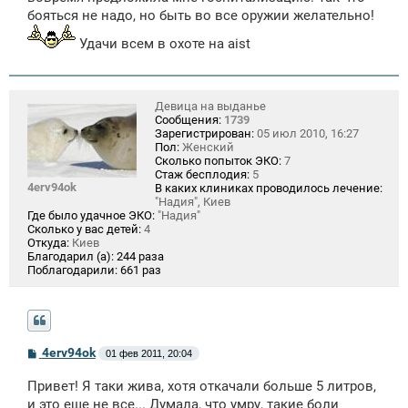
бояться не надо, но быть во все оружии желательно!
Удачи всем в охоте на aist
Девица на выданье
Сообщения:
1739
Зарегистрирован:
05 июл 2010, 16:27
Пол:
Женский
Сколько попыток ЭКО:
7
Стаж бесплодия:
5
4erv94ok
В каких клиниках проводилось лечение:
"Надия", Киев
Где было удачное ЭКО:
"Надия"
Сколько у вас детей:
4
Откуда:
Киев
Благодарил (а):
244 раза
Поблагодарили:
661 раз
С
4erv94ok
01 фев 2011, 20:04
о
о
Привет! Я таки жива, хотя откачали больше 5 литров,
б
щ
и это еще не все... Думала, что умру, такие боли