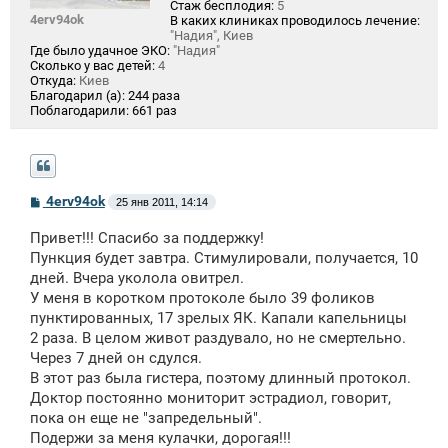
Стаж бесплодия:
5
4erv94ok
В каких клиниках проводилось лечение:
"Надия", Киев
Где было удачное ЭКО:
"Надия"
Сколько у вас детей:
4
Откуда:
Киев
Благодарил (а):
244 раза
Поблагодарили:
661 раз
С
4erv94ok
25 янв 2011, 14:14
о
о
Привет!!! Спасибо за поддержку!
б
щ
Пункция будет завтра. Стимулировали, получается, 10
е
дней. Вчера уколола овитрел.
н
У меня в коротком протоколе было 39 фоликов
и
е
пунктированных, 17 зрелых ЯК. Капали капельницы
2 раза. В целом живот раздувало, но не смертельно.
Через 7 дней он сдулся.
В этот раз была гистера, поэтому длинный протокол.
Доктор постоянно мониторит эстрадиол, говорит,
пока он еще не "запредельный".
Подержи за меня кулачки, дорогая!!!