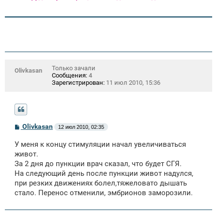
Только зачали
Olivkasan
Сообщения:
4
Зарегистрирован:
11 июл 2010, 15:36
С
Olivkasan
12 июл 2010, 02:35
о
о
У меня к концу стимуляции начал увеличиваться
б
щ
живот.
е
За 2 дня до пункции врач сказал, что будет СГЯ.
н
На следующий день после пункции живот надулся,
и
е
при резких движениях болел,тяжеловато дышать
стало. Перенос отменили, эмбрионов заморозили.