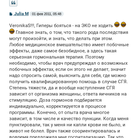
С
Julia M
01 фев 2011, 05:48
о
о
VeronikaS!!!, Гиперы бояться - на ЭКО не ходить
б
щ
Главное знать, о том, что такого рода последствия
е
могут произойти, и знать, что делать при этом.
н
и
Любое медицинское вмешательство имеет побочные
е
эффекты, даже самое безобидное, а здесь такая
серьезная гормональная терапия. Поэтому
необходимо, чтобы врач предупреждал о возможных
побочных эффектах, если он этого не делает, значит
надо спросить самой, выяснить для себя, где можно
получить квалифицированную помощь в случае СГЯ.
Степень тяжести, да и вообще наступление СГЯ
зависит от организма женщины, ответа яичников на
стимуляцию. Доза гормонов подбирается
индивидуально, корректируется в процессе
программы. Конечно, от опыта врача многое
зависит, в том числе и качество пункции. Когда меня
пунктировали, так у меня ни капли крови не было, и
живот не болел. Врач также соориентировалась и
вовремя предложила мне госпитализацию. Так что