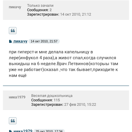
Только зачали
пикачу
Сообщения:
2
Зарегистрирован:
14 окт 2010, 21:12
С
пикачу
14 окт 2010, 21:57
о
о
при гиперст-и мне делала капельницу в
б
щ
лере(инфукол 4 раза),а живот спал,когда случился
е
выкидыш на 6 неделе.Врач Летвинов(которыы там
н
уже не работает)сказал ,что так бывает,приходите к
и
е
нам ещё
Веселая дошкольница
ника1979
Сообщения:
115
Зарегистрирован:
27 фев 2010, 15:22
С
ника1979
25 окт 2010, 17:34