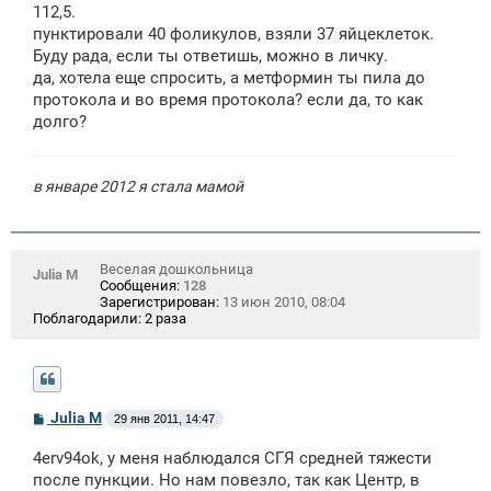
112,5.
пунктировали 40 фоликулов, взяли 37 яйцеклеток.
Буду рада, если ты ответишь, можно в личку.
да, хотела еще спросить, а метформин ты пила до
протокола и во время протокола? если да, то как
долго?
в январе 2012 я стала мамой
Веселая дошкольница
Julia M
Сообщения:
128
Зарегистрирован:
13 июн 2010, 08:04
Поблагодарили:
2 раза
С
Julia M
29 янв 2011, 14:47
о
о
4erv94ok, у меня наблюдался СГЯ средней тяжести
б
щ
после пункции. Но нам повезло, так как Центр, в