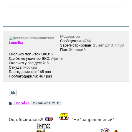
Модератор
Сообщения:
4766
Leno4ka
Зарегистрирован:
25 авг 2010, 14:38
Пол:
Женский
Сколько попыток ЭКО:
6
Где было удачное ЭКО:
Афины
Сколько у вас детей:
5
Откуда:
Москва
Благодарил (а):
165 раз
Поблагодарили:
467 раз
С
Leno4ka
25 янв 2011, 21:11
о
о
б
щ
Ох, объявилась!!
"Не "запредельный"
е
н
и