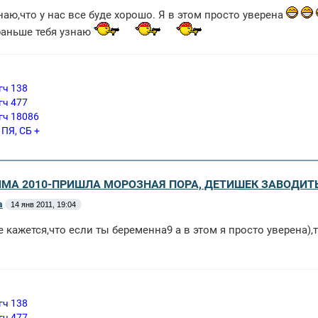
наю,что у нас все буде хорошо. Я в этом просто уверена
раньше тебя узнаю
гч 138
гч 477
гч 18086
 ПЯ, СБ +
ЗИМА 2010-ПРИШЛА МОРОЗНАЯ ПОРА, ДЕТИШЕК ЗАВОДИТ
a
14 янв 2011, 19:04
 кажется,что если ты беременна9 а в этом я просто уверена),то
гч 138
гч 477