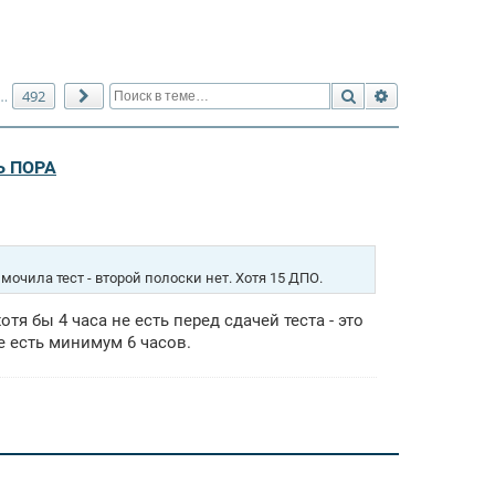
Поиск
Расширенный 
492
…
След.
Ь ПОРА
мочила тест - второй полоски нет. Хотя 15 ДПО.
тя бы 4 часа не есть перед сдачей теста - это
 есть минимум 6 часов.