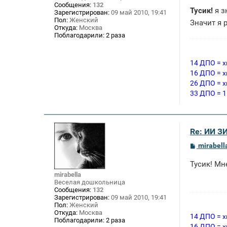
н
Сообщения:
132
и
Тусик!
я з
Зарегистрирован:
09 май 2010, 19:41
е
Пол:
Женский
Значит я 
Откуда:
Москва
Поблагодарили:
2 раза
14 ДПО = х
16 ДПО = х
26 ДПО = х
33 ДПО = 1
Re: ИИ 
С
mirabell
о
о
Тусик! Мне
б
щ
mirabella
е
Веселая дошкольница
н
Сообщения:
132
и
Зарегистрирован:
09 май 2010, 19:41
е
Пол:
Женский
Откуда:
Москва
14 ДПО = х
Поблагодарили:
2 раза
16 ДПО = х