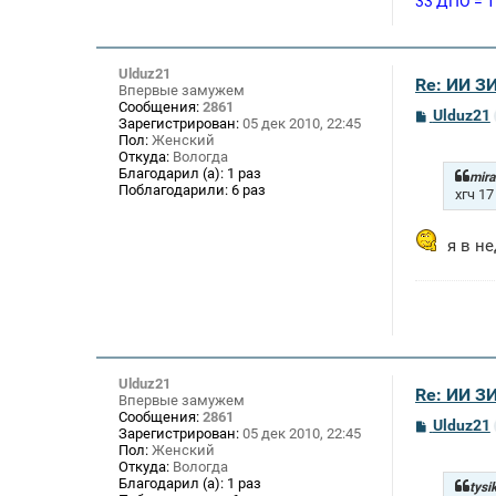
33 ДПО = 1
Ulduz21
Re: ИИ 
Впервые замужем
Сообщения:
2861
С
Ulduz21
Зарегистрирован:
05 дек 2010, 22:45
о
Пол:
Женский
о
Откуда:
Вологда
б
Благодарил (а):
1 раз
щ
mira
Поблагодарили:
6 раз
е
хгч 17
н
и
е
я в не
Ulduz21
Re: ИИ 
Впервые замужем
Сообщения:
2861
С
Ulduz21
Зарегистрирован:
05 дек 2010, 22:45
о
Пол:
Женский
о
Откуда:
Вологда
б
Благодарил (а):
1 раз
щ
tysi