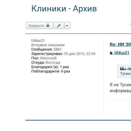
Клиники - Архив
Закрыто
Ulduz21
Re: ИИ 
Впервые замужем
Сообщения:
2861
С
Ulduz21
Зарегистрирован:
05 дек 2010, 22:45
о
Пол:
Женский
о
Откуда:
Вологда
б
Благодарил (а):
1 раз
щ
е-Ле
Поблагодарили:
6 раз
е
Тусик
н
и
Я не Туси
е
информаци