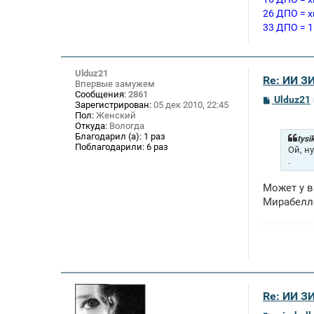
26 ДПО = х
33 ДПО = 1
Ulduz21
Re: ИИ 
Впервые замужем
Сообщения:
2861
С
Ulduz21
Зарегистрирован:
05 дек 2010, 22:45
о
Пол:
Женский
о
Откуда:
Вологда
б
Благодарил (а):
1 раз
щ
tysi
Поблагодарили:
6 раз
е
Ой, н
н
.
и
е
Может у в
Мирабелл
Re: ИИ 