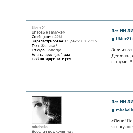
Ulduz21
Re: ИИ 
Впервые замужем
Сообщения:
2861
С
Ulduz21
Зарегистрирован:
05 дек 2010, 22:45
о
Пол:
Женский
о
Значит от
Откуда:
Вологда
б
Благодарил (а):
1 раз
щ
Девочки, 
Поблагодарили:
6 раз
е
форуме!!!
н
и
е
Re: ИИ 
С
mirabell
о
о
еЛена!
Пер
б
щ
что лучше
mirabella
е
Веселая дошкольница