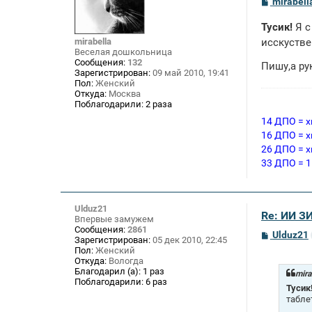
С
mirabell
о
о
Тусик!
Я с
б
щ
mirabella
исскуств
е
Веселая дошкольница
н
Сообщения:
132
Пишу,а рук
и
Зарегистрирован:
09 май 2010, 19:41
е
Пол:
Женский
Откуда:
Москва
Поблагодарили:
2 раза
14 ДПО = х
16 ДПО = х
26 ДПО = х
33 ДПО = 1
Ulduz21
Re: ИИ 
Впервые замужем
Сообщения:
2861
С
Ulduz21
Зарегистрирован:
05 дек 2010, 22:45
о
Пол:
Женский
о
Откуда:
Вологда
б
Благодарил (а):
1 раз
щ
mira
Поблагодарили:
6 раз
е
Тусик
н
табле
и
е