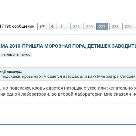
Страница
227
из
492
17196 сообщений
1
225
226
227
228
229
…
Пред.
ЗИМА 2010-ПРИШЛА МОРОЗНАЯ ПОРА, ДЕТИШЕК ЗАВОДИТ
14 янв 2011, 18:55
н@ писал(а):
, подскажи, кровь на ХГЧ сдается натощак или как? Мне завтра. Сегодня 
к, но подскажу, кровь сдается натощак с утра или желательно хо
я одной лаборатории, во второй лаборатории мне сказали не