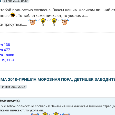
a
14 янв 2011, 19:39
 тобой полностью согласна! Зачем нашим масикам лишний стр
енные
. То таблетками пичкают, то уколами....
и трясуться.....
гч 138
гч 477
гч 18086
 ПЯ, СБ +
ЗИМА 2010-ПРИШЛА МОРОЗНАЯ ПОРА, ДЕТИШЕК ЗАВОДИТ
14 янв 2011, 20:17
bella писал(а):
!
Я с тобой полностью согласна! Зачем нашим масикам лишний стрес ,о
тками пичкают, то уколами....