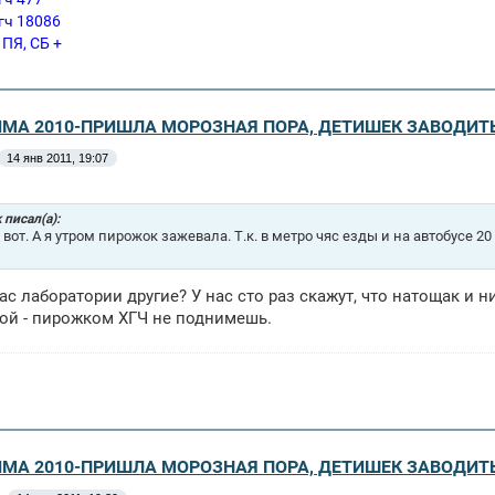
гч 18086
 ПЯ, СБ +
ЗИМА 2010-ПРИШЛА МОРОЗНАЯ ПОРА, ДЕТИШЕК ЗАВОДИТ
14 янв 2011, 19:07
k писал(а):
у вот. А я утром пирожок зажевала. Т.к. в метро чяс езды и на автобусе 
ас лаборатории другие? У нас сто раз скажут, что натощак и ни 
ой - пирожком ХГЧ не поднимешь.
ЗИМА 2010-ПРИШЛА МОРОЗНАЯ ПОРА, ДЕТИШЕК ЗАВОДИТ