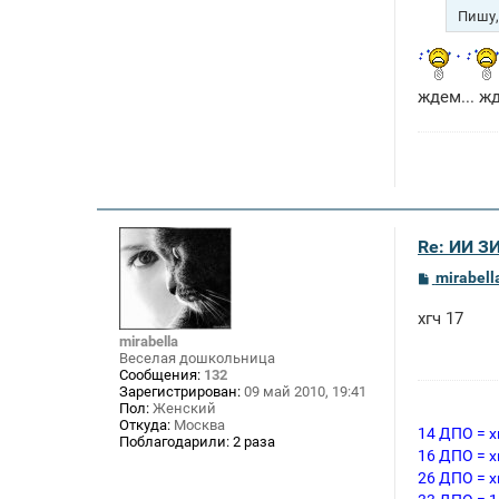
Пишу,а
ждем... ж
Re: ИИ 
С
mirabell
о
о
хгч 17
б
щ
mirabella
е
Веселая дошкольница
н
Сообщения:
132
и
Зарегистрирован:
09 май 2010, 19:41
е
Пол:
Женский
Откуда:
Москва
14 ДПО = х
Поблагодарили:
2 раза
16 ДПО = х
26 ДПО = х