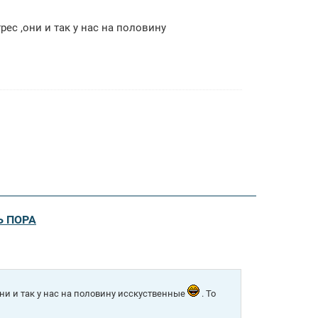
ес ,они и так у нас на половину
Ь ПОРА
ни и так у нас на половину исскуственные
. То