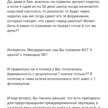
Да, даже в Аве, анализы на гормоны делают неделю,
и если я сдам их на 2й день цикла, когда начинается
короткий протокол, то результат то будет через
неделю, как же тогда сдают его те форумчанки,
которые говорят, что сдают перед циклом? Может
быть в каких то клиниках он бывает готов в тот же
день??
Интересно, Мандаринчик, как Вы снижали ФСГ 4
цикла? с помощью ОК?
И правильно ли я поняла у Вас получилась
беременность с результатом 1 клетки только?? Я
поэтому и сама хотела использовать этот шанс с 1
фолликулом..
И еще вопрос, Вы писали раньше, что есть препараты
для предотвращения преждевременной овуляции, а
на какой день протокола их дают,т.к. ведь еще есть и