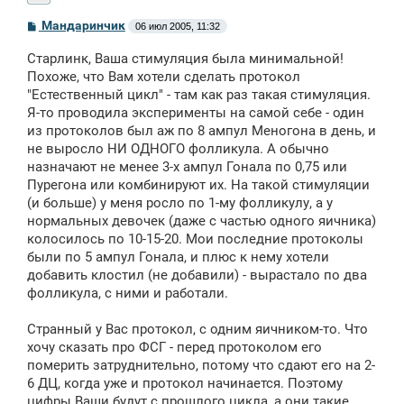
С
Мандаринчик
06 июл 2005, 11:32
о
о
Старлинк, Ваша стимуляция была минимальной!
б
щ
Похоже, что Вам хотели сделать протокол
е
"Естественный цикл" - там как раз такая стимуляция.
н
Я-то проводила эксперименты на самой себе - один
и
е
из протоколов был аж по 8 ампул Меногона в день, и
не выросло НИ ОДНОГО фолликула. А обычно
назначают не менее 3-х ампул Гонала по 0,75 или
Пурегона или комбинируют их. На такой стимуляции
(и больше) у меня росло по 1-му фолликулу, а у
нормальных девочек (даже с частью одного яичника)
колосилось по 10-15-20. Мои последние протоколы
были по 5 ампул Гонала, и плюс к нему хотели
добавить клостил (не добавили) - вырастало по два
фолликула, с ними и работали.
Странный у Вас протокол, с одним яичником-то. Что
хочу сказать про ФСГ - перед протоколом его
померить затруднительно, потому что сдают его на 2-
6 ДЦ, когда уже и протокол начинается. Поэтому
цифры Ваши будут с прошлого цикла, а они такие