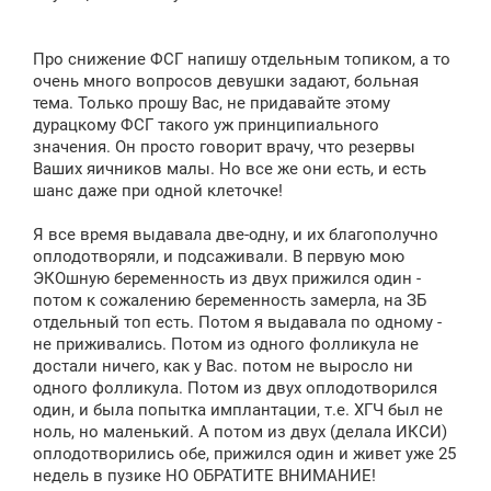
Про снижение ФСГ напишу отдельным топиком, а то
очень много вопросов девушки задают, больная
тема. Только прошу Вас, не придавайте этому
дурацкому ФСГ такого уж принципиального
значения. Он просто говорит врачу, что резервы
Ваших яичников малы. Но все же они есть, и есть
шанс даже при одной клеточке!
Я все время выдавала две-одну, и их благополучно
оплодотворяли, и подсаживали. В первую мою
ЭКОшную беременность из двух прижился один -
потом к сожалению беременность замерла, на ЗБ
отдельный топ есть. Потом я выдавала по одному -
не приживались. Потом из одного фолликула не
достали ничего, как у Вас. потом не выросло ни
одного фолликула. Потом из двух оплодотворился
один, и была попытка имплантации, т.е. ХГЧ был не
ноль, но маленький. А потом из двух (делала ИКСИ)
оплодотворились обе, прижился один и живет уже 25
недель в пузике НО ОБРАТИТЕ ВНИМАНИЕ!