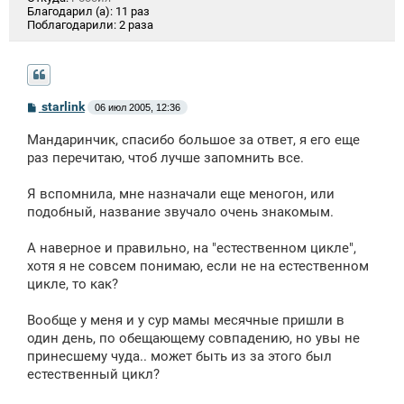
Благодарил (а):
11 раз
Поблагодарили:
2 раза
С
starlink
06 июл 2005, 12:36
о
о
Мандаринчик, спасибо большое за ответ, я его еще
б
щ
раз перечитаю, чтоб лучше запомнить все.
е
н
Я вспомнила, мне назначали еще меногон, или
и
е
подобный, название звучало очень знакомым.
А наверное и правильно, на "естественном цикле",
хотя я не совсем понимаю, если не на естественном
цикле, то как?
Вообще у меня и у сур мамы месячные пришли в
один день, по обещающему совпадению, но увы не
принесшему чуда.. может быть из за этого был
естественный цикл?