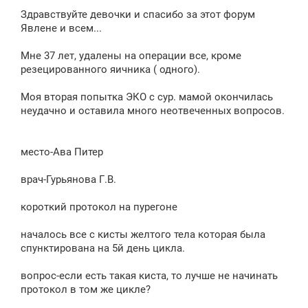
о
Здравствуйте девочки и спасибо за этот форум
б
щ
Явлене и всем...
е
н
Мне 37 лет, удалены на операции все, кроме
и
е
резецированного яичника ( одного).
Моя вторая попытка ЭКО с сур. мамой окончилась
неудачно и оставила много неотвеченных вопросов.
место-Ава Питер
врач-Гурьянова Г.В.
короткий протокол на пурегоне
началось все с кисты желтого тела которая была
спунктирована на 5й день цикла.
вопрос-если есть такая киста, то лучше не начинать
протокол в том же цикле?