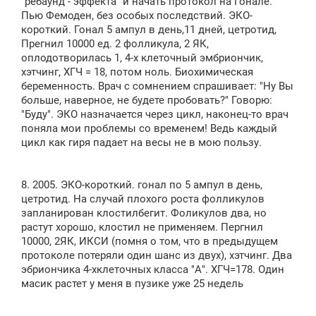
"ребаунд - эффекта" и начать протокол на Гонале.
Пью Фемоден, без особых последствий. ЭКО-
короткий. Гонал 5 ампул в день,11 дней, цетротид,
Прегнил 10000 ед. 2 фолликула, 2 ЯК,
оплодотворилась 1, 4-х клеточный эмбриончик,
хэтчинг, ХГЧ = 18, потом ноль. Биохимическая
беременность. Врач с сомнением спрашивает: "Ну Вы
больше, наверное, не будете пробовать?" Говорю:
"Буду". ЭКО назначается через цикл, наконец-то врач
поняла мои проблемы со временем! Ведь каждый
цикл как гиря падает на весы не в мою пользу.
8. 2005. ЭКО-короткий. гонал по 5 ампул в день,
цетротид. На случай плохого роста фолликулов
запланирован клостилбегит. Фоликулов два, но
растут хорошо, клостил не применяем. Пергнил
10000, 2ЯК, ИКСИ (помня о том, что в предыдущем
протоколе потеряли один шанс из двух), хэтчинг. Два
эбриончика 4-хклеточных класса "А". ХГЧ=178. Один
масик растет у меня в пузике уже 25 недель