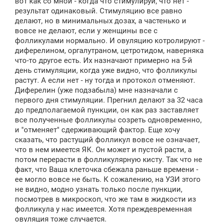
вот как со мной - когда что стимулируй, что нет -
результат одинаковый. Стимуляцию все равно
делают, но в минимальных дозах, а частенько и
вовсе не делают, если у женщины все с
фолликулами нормально. И овуляцию котролируют -
диферелином, оргалутраном, цетротидом, наверняка
что-то другое есть. Их назначают примерно на 5-й
день стимуляции, когда уже видно, что фолликулы
растут. А если нет - ну тогда и протокол отменяют.
Диферелин (уже подзабыла) мне назначали с
первого дня стимуляции. Прегнил делают за 32 часа
до предполагаемой пункции, он как раз заставляет
все полученные фолликулы созреть одновременно,
и "отменяет" сдерживающий фактор. Еще хочу
сказать, что растущий фолликул вовсе не означает,
что в нем имеется ЯК. Он может и пустой расти, а
потом перерасти в фолликулярную кисту. Так что не
факт, что Ваша клеточка сбежала раньше времени -
ее могло вовсе не быть. К сожалению, на УЗИ этого
не видно, модно узнать только после пункции,
посмотрев в микроскоп, что же там в жидкости из
фолликула у нас имеется. Хотя преждевременная
овуляция тоже случается.