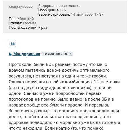
Задорная первоклашка
Мандаринчик
Сообщения:
332
Зарегистрирован:
14 июн 2005, 17:37
Пол:
Женский
Откуда:
Москва
Поблагодарили:
7 раз
С
Мандаринчик
08 июл 2005, 18:37
о
о
Протоколы были ВСЕ разные, потому что мы с
б
щ
врачом пытались все же достичь оптимального
е
результата, не наступая на одни и те же грабли.
н
Однако получали в любых комбинациях 1-2 клеточки
и
е
(это на двух с виду здоровых яичниках), а то и ни
одной. Сейчас я уже и подробностей первых
протоколов не помню, было давно, а после ЗБ я в
нервах вообще все бумаги порвала. И перерывы
были очень разные - то организм восстанавливался
долго, то обстоятельства так складывались, а то
здоровье подводило - я морально уже была готова, а
что-то находили. Если кратко (то, что помню).