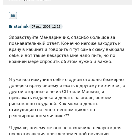
С
starlink
07 июл 2005, 12:22
о
о
Здравствуйте Мандаринчик, спасибо большое за
б
щ
познавательный ответ. Конечно негоже заходить к
е
врачу в кабинет и говорить я тут сама схему выбрала
н
себе, и вот такие лекарства мне надо пить, но по
и
е
крайней мере спросить об этом нужно и важно.
Я уже вся измучила себя- с одной стороны безмерно
доверяю врачу своему и ехать к другому не хочется, с
другой стороны- я не из СПБ или Москвы, и
приезжать издалека и делать на авось, совсем
рискованно неудачей. Как можно делать
стимуляцию на естественном цикле, на
резецированном яичнике??
Я думаю, почему же она не назначила лекарств для
предотвращения преждевременной овуляции,