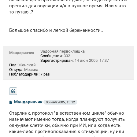
прегнил-для овуляции я/к в нужное время. Или я что
то путаю..?
Большое спасибо и легкой беременности..
Задорная первоклашка
Мандаринчик
Сообщения:
332
Зарегистрирован:
14 июн 2005, 17:37
Пол:
Женский
Откуда:
Москва
Поблагодарили:
7 раз
С
Мандаринчик
06 июл 2005, 13:12
о
о
Старлинк, протокол "в естественном цикле" обычно
б
щ
назначают именно тогда, когда планируют получить
е
одну-две клеточки, обычно при ИИ, или когда есть
н
какие-либо противопоказания к стимуляции, ну или
и
е