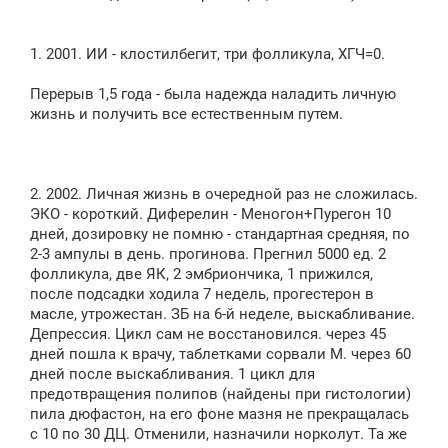
1. 2001. ИИ - клостилбегит, три фолликула, ХГЧ=0.
Перерыв 1,5 года - была надежда наладить личную
жизнь и получить все естественным путем.
2. 2002. Личная жизнь в очередной раз не сложилась.
ЭКО - короткий. Диферелин - Меногон+Пурегон 10
дней, дозировку не помню - стандартная средняя, по
2-3 ампулы в день. прогинова. Прегнил 5000 ед. 2
фолликула, две ЯК, 2 эмбриончика, 1 прижился,
после подсадки ходила 7 недель, прогестерон в
масле, утрожестан. ЗБ на 6-й неделе, выскабливание.
Депрессия. Цикл сам не восстановился. через 45
дней пошла к врачу, таблетками сорвали М. через 60
дней после выскабливания. 1 цикл для
предотвращения полипов (найдены при гистологии)
пила дюфастон, на его фоне мазня не прекращалась
с 10 по 30 ДЦ. Отменили, назначили норколут. Та же