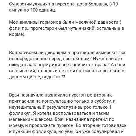
Суперстимуляция на пурегоне, доза большая, 8-10
ампул по 100 единиц.
Мои анализы гормонов были месячной давности (
фсг и пр., прогестерон был чуть низкий, остальные в
норме).
Вопрос-всем ли девочкам в протоколе измеряют фсг
непосредственно перед протоколом? Нужно ли это
ожидать как норму или все зависит от врача? А если
он высокий, то ведь и не стоит начинать протокол в
данном цикле, ведь так??
Врач назначила назначила пурегон во вторник,
пригласила на консультацию только в субботу, и
неутешительный результат узи-вырос только 1
фолликул. Я хотела воспользоваться и таким
маленьким шансом. Врач назначила прегнил по
моему, и продолжать пурегон. Во вторник готовилась
к пункции фолликула, но увы, он уже совулировал к