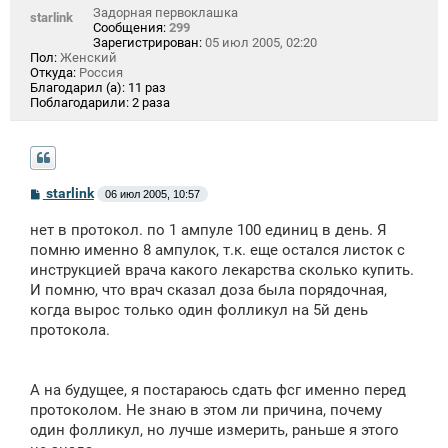
Задорная первоклашка
starlink
Сообщения:
299
Зарегистрирован:
05 июл 2005, 02:20
Пол:
Женский
Откуда:
Россия
Благодарил (а):
11 раз
Поблагодарили:
2 раза
С
starlink
06 июл 2005, 10:57
о
о
нет в протокол. по 1 ампуле 100 единиц в день. Я
б
щ
помню именно 8 ампулок, т.к. еще остался листок с
е
инструкцией врача какого лекарства сколько купить.
н
И помню, что врач сказал доза была порядочная,
и
е
когда вырос только один фолликул на 5й день
протокола.
А на будущее, я постараюсь сдать фсг именно перед
протоколом. Не знаю в этом ли причина, почему
один фолликул, но лучше измерить, раньше я этого