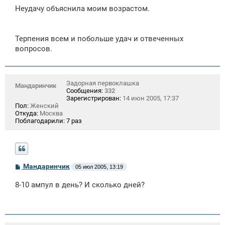
Неудачу объяснила моим возрастом.
Терпения всем и побольше удач и отвеченных
вопросов.
Задорная первоклашка
Мандаринчик
Сообщения:
332
Зарегистрирован:
14 июн 2005, 17:37
Пол:
Женский
Откуда:
Москва
Поблагодарили:
7 раз
С
Мандаринчик
05 июл 2005, 13:19
о
о
8-10 ампул в день? И сколько дней?
б
щ
е
н
и
е