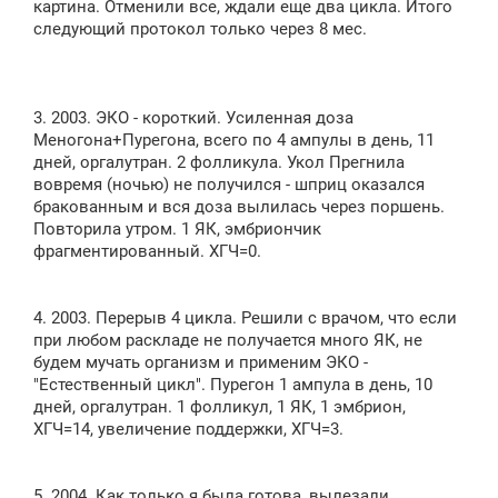
картина. Отменили все, ждали еще два цикла. Итого
следующий протокол только через 8 мес.
3. 2003. ЭКО - короткий. Усиленная доза
Меногона+Пурегона, всего по 4 ампулы в день, 11
дней, оргалутран. 2 фолликула. Укол Прегнила
вовремя (ночью) не получился - шприц оказался
бракованным и вся доза вылилась через поршень.
Повторила утром. 1 ЯК, эмбриончик
фрагментированный. ХГЧ=0.
4. 2003. Перерыв 4 цикла. Решили с врачом, что если
при любом раскладе не получается много ЯК, не
будем мучать организм и применим ЭКО -
"Естественный цикл". Пурегон 1 ампула в день, 10
дней, оргалутран. 1 фолликул, 1 ЯК, 1 эмбрион,
ХГЧ=14, увеличение поддержки, ХГЧ=3.
5. 2004. Как только я была готова, вылезали