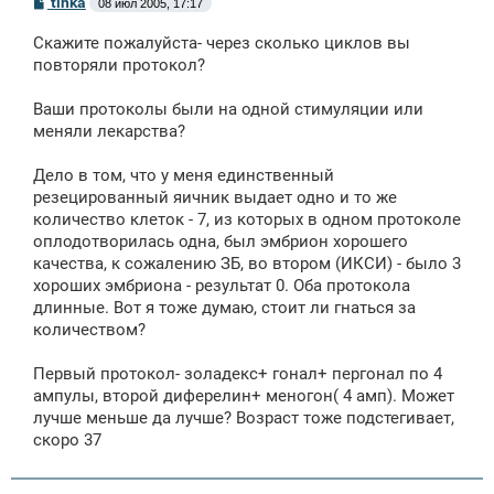
С
tinka
08 июл 2005, 17:17
о
о
Скажите пожалуйста- через сколько циклов вы
б
щ
повторяли протокол?
е
н
Ваши протоколы были на одной стимуляции или
и
е
меняли лекарства?
Дело в том, что у меня единственный
резецированный яичник выдает одно и то же
количество клеток - 7, из которых в одном протоколе
оплодотворилась одна, был эмбрион хорошего
качества, к сожалению ЗБ, во втором (ИКСИ) - было 3
хороших эмбриона - результат 0. Оба протокола
длинные. Вот я тоже думаю, стоит ли гнаться за
количеством?
Первый протокол- золадекс+ гонал+ пергонал по 4
ампулы, второй диферелин+ меногон( 4 амп). Может
лучше меньше да лучше? Возраст тоже подстегивает,
скоро 37