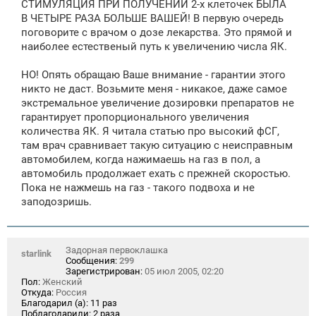
СТИМУЛЯЦИЯ ПРИ ПОЛУЧЕНИИ 2-х клеточек БЫЛА
В ЧЕТЫРЕ РАЗА БОЛЬШЕ ВАШЕЙ! В первую очередь
поговорите с врачом о дозе лекарства. Это прямой и
наиболее естественый путь к увеличению числа ЯК.
НО! Опять обращаю Ваше внимание - гарантии этого
никто не даст. Возьмите меня - никакое, даже самое
экстремальное увеличение дозировки препаратов не
гарантирует пропорционального увеличения
количества ЯК. Я читала статью про высокий фСГ,
там врач сравнивает такую ситуацию с неисправным
автомобилем, когда нажимаешь на газ в пол, а
автомобиль продолжает ехать с прежней скоростью.
Пока не нажмешь на газ - такого подвоха и не
заподозришь.
Задорная первоклашка
starlink
Сообщения:
299
Зарегистрирован:
05 июл 2005, 02:20
Пол:
Женский
Откуда:
Россия
Благодарил (а):
11 раз
Поблагодарили:
2 раза