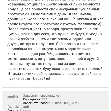
коварные, от цикла к циклу очень сильно меняются.
Хочу еще раз привести свой неудачный "усиленный"
протокол с 8 меногонами в день - я его начала,
добившись хорошего значения ФСГ (снижала 4 цикла
после неудачного протокола с пустым фолликулом).
После этого я, честно говоря, просто забила на эти
цифры, решив для себя, что лучше не будет, и убедив
врачей работать с теми клеточками, одной или
двумя, которые получатся. Сначала-то я тоже всеми
способами хотела получить как модно больше
клеточек за один раз. Убедившись, что ничто не
может изменить ситуацию, подошла к ней с другой
стороны - ну вот не получается за один раз
вырастить десяток, буду десять раз растить по одной.
И такая тактика себя оправдала - результат сейчас в
пузике растет Дерзайте!
Задорная первоклашка
starlink
Сообщения:
299
Зарегистрирован:
05 июл 2005, 02:20
Пол:
Женский
Откуда:
Россия