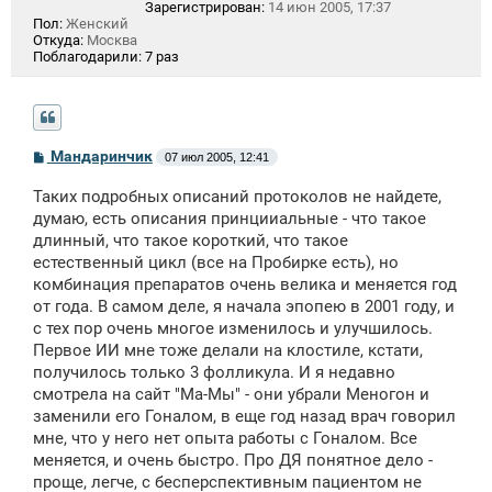
Зарегистрирован:
14 июн 2005, 17:37
Пол:
Женский
Откуда:
Москва
Поблагодарили:
7 раз
С
Мандаринчик
07 июл 2005, 12:41
о
о
Таких подробных описаний протоколов не найдете,
б
щ
думаю, есть описания принцииальные - что такое
е
длинный, что такое короткий, что такое
н
естественный цикл (все на Пробирке есть), но
и
е
комбинация препаратов очень велика и меняется год
от года. В самом деле, я начала эпопею в 2001 году, и
с тех пор очень многое изменилось и улучшилось.
Первое ИИ мне тоже делали на клостиле, кстати,
получилось только 3 фолликула. И я недавно
смотрела на сайт "Ма-Мы" - они убрали Меногон и
заменили его Гоналом, в еще год назад врач говорил
мне, что у него нет опыта работы с Гоналом. Все
меняется, и очень быстро. Про ДЯ понятное дело -
проще, легче, с бесперспективным пациентом не