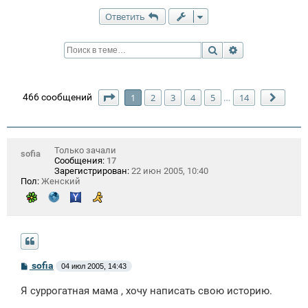
Ответить
Поиск
Расширенный п
Страница
1
из
14
466 сообщений
1
2
3
4
5
14
…
След.
Только зачали
sofia
Сообщения:
17
Зарегистрирован:
22 июн 2005, 10:40
Пол:
Женский
С
sofia
04 июл 2005, 14:43
о
о
Я суррогатная мама , хочу написать свою историю.
б
щ