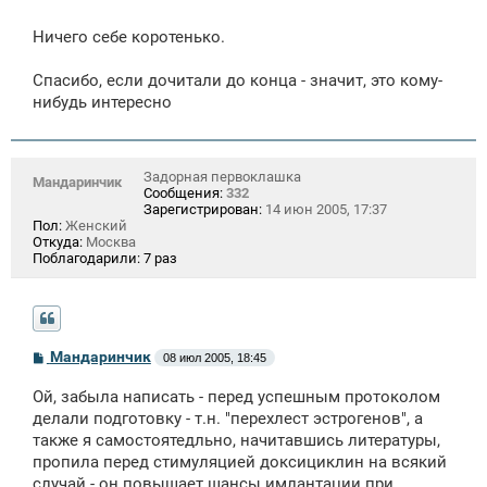
Ничего себе коротенько.
Спасибо, если дочитали до конца - значит, это кому-
нибудь интересно
Задорная первоклашка
Мандаринчик
Сообщения:
332
Зарегистрирован:
14 июн 2005, 17:37
Пол:
Женский
Откуда:
Москва
Поблагодарили:
7 раз
С
Мандаринчик
08 июл 2005, 18:45
о
о
Ой, забыла написать - перед успешным протоколом
б
щ
делали подготовку - т.н. "перехлест эстрогенов", а
е
также я самостоятедльно, начитавшись литературы,
н
пропила перед стимуляцией доксициклин на всякий
и
е
случай - он повышает шансы имлантации при