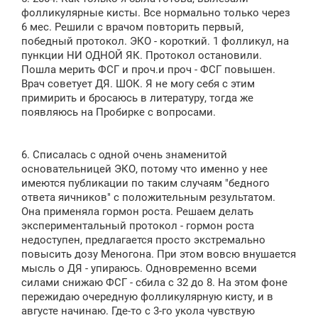
фолликулярные кисты. Все нормально только через
6 мес. Решили с врачом повторить первый,
победный протокол. ЭКО - короткий. 1 фолликул, на
пункции НИ ОДНОЙ ЯК. Протокол остановили.
Пошла мерить ФСГ и проч.и проч - ФСГ повышен.
Врач советует ДЯ. ШОК. Я не могу себя с этим
примирить и бросаюсь в литературу, тогда же
появляюсь на Пробирке с вопросами.
6. Списалась с одной очень знаменитой
основательницей ЭКО, потому что именно у нее
имеются публикации по таким случаям "бедного
ответа яичников" с положительным результатом.
Она применяла гормон роста. Решаем делать
экспериментальный протокол - гормон роста
недоступен, предлагается просто экстремально
повысить дозу Меногона. При этом вовсю внушается
мысль о ДЯ - упираюсь. Одновременно всеми
силами снижаю ФСГ - сбила с 32 до 8. На этом фоне
пережидаю очередную фолликулярную кисту, и в
августе начинаю. Где-то с 3-го укола чувствую