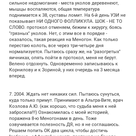
сильное недомогание - места уколов деревенеют,
мышцы воспаляются, общая температура
поднимается к 38, суставы ломит. На 6-й день УЗИ не
показывает НИ ОДНОГО ФОЛЛИКУЛА. ШОК - НЕ ТО
СЛОВО. протокол отменяем, бежим к хирургу, боясь
"грязных" уколов. Нет, с этим все в порядке -
оказалось, такая реакция на Меногон. Как только
перестаю колоть, все через три-четыре дня
нормализуется. Пытаюсь сразу же, на "разогретых"
яичниках, опять пойти в протокол, меня не берут.
Велено отдохнуть. Одновременно записываюсь к
Корнилову и к Зориной, у них очередь на 3 месяца
вперед.
7. 2004. Ждать нет никаких сил. Пытаюсь сунуться,
куда только примут. Принимают в Альтра-Вите, врач
Козлова А.Ю. (как хорошо, что судьба меня к ней
забросила!!!) Ознакомилась с моей историей,
поражена 8-ю Меногонами в день. Тоже
озвучивается полезность ДЯ, но я не соглашаюсь.
Решаем попить ОК два цикла, чтобы достичь