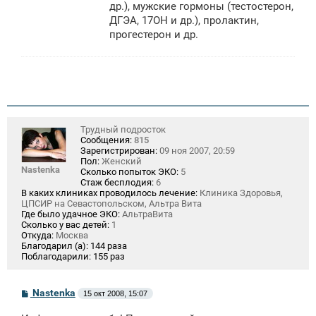
др.), мужские гормоны (тестостерон,
ДГЭА, 17ОН и др.), пролактин,
прогестерон и др.
Трудный подросток
Сообщения:
815
Зарегистрирован:
09 ноя 2007, 20:59
Пол:
Женский
Nastenka
Сколько попыток ЭКО:
5
Стаж бесплодия:
6
В каких клиниках проводилось лечение:
Клиника Здоровья,
ЦПСИР на Севастопольском, Альтра Вита
Где было удачное ЭКО:
АльтраВита
Сколько у вас детей:
1
Откуда:
Москва
Благодарил (а):
144 раза
Поблагодарили:
155 раз
С
Nastenka
15 окт 2008, 15:07
о
о