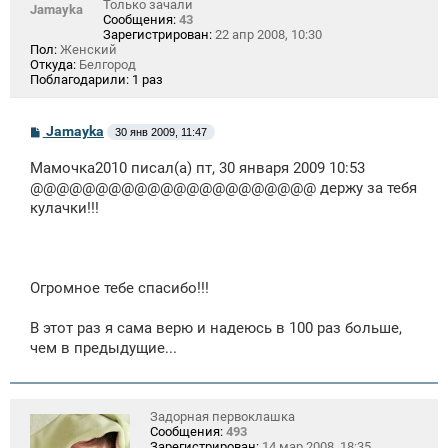
Только зачали
Jamayka
Сообщения:
43
Зарегистрирован:
22 апр 2008, 10:30
Пол:
Женский
Откуда:
Белгород
Поблагодарили:
1 раз
С
Jamayka
30 янв 2009, 11:47
о
о
Мамочка2010 писал(а) пт, 30 января 2009 10:53
б
щ
@@@@@@@@@@@@@@@@@@@@@@ держу за тебя
е
кулачки!!!
н
и
е
Огромное тебе спасибо!!!
В этот раз я сама верю и надеюсь в 100 раз больше,
чем в предыдущие...
Задорная первоклашка
Сообщения:
493
Зарегистрирован:
14 мар 2008, 18:35