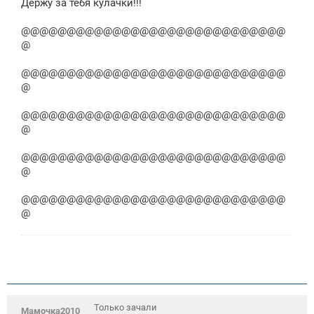
Держу за тебя кулачки!!!
@@@@@@@@@@@@@@@@@@@@@@@@@@@@@
@
@@@@@@@@@@@@@@@@@@@@@@@@@@@@@
@
@@@@@@@@@@@@@@@@@@@@@@@@@@@@@
@
@@@@@@@@@@@@@@@@@@@@@@@@@@@@@
@
@@@@@@@@@@@@@@@@@@@@@@@@@@@@@
@
Только зачали
Мамочка2010