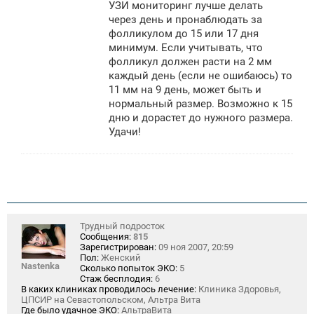
УЗИ мониторинг лучше делать
через день и пронаблюдать за
фолликулом до 15 или 17 дня
минимум. Если учитывать, что
фолликул должен расти на 2 мм
каждый день (если не ошибаюсь) то
11 мм на 9 день, может быть и
нормальный размер. Возможно к 15
дню и дорастет до нужного размера.
Удачи!
Трудный подросток
Сообщения:
815
Зарегистрирован:
09 ноя 2007, 20:59
Пол:
Женский
Nastenka
Сколько попыток ЭКО:
5
Стаж бесплодия:
6
В каких клиниках проводилось лечение:
Клиника Здоровья,
ЦПСИР на Севастопольском, Альтра Вита
Где было удачное ЭКО:
АльтраВита