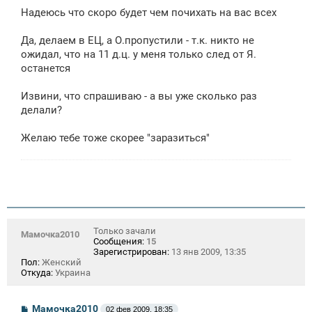
е
Надеюсь что скоро будет чем почихать на вас всех
н
и
е
Да, делаем в ЕЦ, а О.пропустили - т.к. никто не
ожидал, что на 11 д.ц. у меня только след от Я.
останется
Извини, что спрашиваю - а вы уже сколько раз
делали?
Желаю тебе тоже скорее "заразиться"
Только зачали
Мамочка2010
Сообщения:
15
Зарегистрирован:
13 янв 2009, 13:35
Пол:
Женский
Откуда:
Украина
С
Мамочка2010
02 фев 2009, 18:35