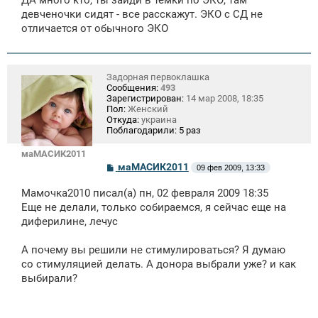
ДА много кто, ты зайди в темки по ЭКО, там
б
щ
девченочки сидят - все расскажут. ЭКО с СД не
е
отличается от обычного ЭКО
н
и
е
Задорная первоклашка
Сообщения:
493
Зарегистрирован:
14 мар 2008, 18:35
Пол:
Женский
Откуда:
украина
Поблагодарили:
5 раз
маМАСИК2011
С
маМАСИК2011
09 фев 2009, 13:33
о
о
Мамочка2010 писал(а) пн, 02 февраля 2009 18:35
б
щ
Еще не делали, только собираемся, я сейчас еще на
е
диферилине, лечус
н
и
е
А почему вы решили не стимулироваться? Я думаю
со стимуляцией делать. А донора выбрали уже? и как
выбирали?