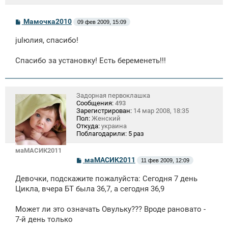
С
Мамочка2010
09 фев 2009, 15:09
о
о
julюлия, спасибо!
б
щ
е
Спасибо за установку! Есть беременеть!!!
н
и
е
Задорная первоклашка
Сообщения:
493
Зарегистрирован:
14 мар 2008, 18:35
Пол:
Женский
Откуда:
украина
Поблагодарили:
5 раз
маМАСИК2011
С
маМАСИК2011
11 фев 2009, 12:09
о
о
Девочки, подскажите пожалуйста: Сегодня 7 день
б
щ
Цикла, вчера БТ была 36,7, а сегодня 36,9
е
н
Может ли это означать Овульку??? Вроде рановато -
и
е
7-й день только