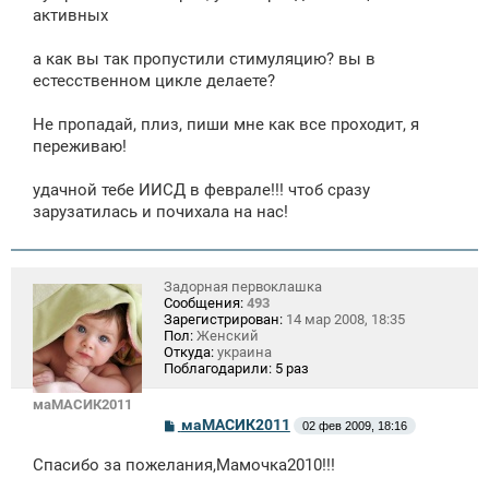
активных
и
е
а как вы так пропустили стимуляцию? вы в
естесственном цикле делаете?
Не пропадай, плиз, пиши мне как все проходит, я
переживаю!
удачной тебе ИИСД в феврале!!! чтоб сразу
зарузатилась и почихала на нас!
Задорная первоклашка
Сообщения:
493
Зарегистрирован:
14 мар 2008, 18:35
Пол:
Женский
Откуда:
украина
Поблагодарили:
5 раз
маМАСИК2011
С
маМАСИК2011
02 фев 2009, 18:16
о
о
Спасибо за пожелания,Мамочка2010!!!
б
щ