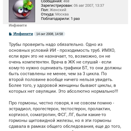
Сообщения:
468
Зарегистрирован:
06 авг 2007, 13:37
Пол:
Женский
Откуда:
Москва
Поблагодарили:
1 раз
Инфинити
С
Инфинити
14 окт 2008, 14:58
о
о
Трубы проверить надо обязательно. Одно из
б
щ
основных условий ИИ - проходимость труб. ИМХО,
е
если врач это не назначает, то, возможно, он не
н
очень компетентен. Врача в ЖК не слушай - если
и
е
кому-то нужно оценивать графики БТ, то они должны
быть составлены не менее, чем за 3 цикла. По
второй половине вообще ничего нельзя увидеть.
Более того, у здоровой женщины бывают циклы, в
которых нет овуляции. Это абсолютно нормально!!!
Про гормоны, честно говоря, я не совсем помню -
эстрадиол, прогестерон, тестостерон, пролактин,
кортизол, соматропин, ФСГ, ЛГ, были какие-то
гормоны щитовидной железы, но я эти гормоны
сдавала в рамках общего обследования, еще до того,