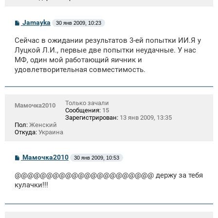
С
Jamayka
30 янв 2009, 10:23
о
о
Сейчас в ожидании результатов 3-ей попытки ИИ.Я у
б
щ
Луцкой Л.И., первые две попытки неудачные. У нас
е
МФ, один мой работающий яичник и
н
удовлетворительная совместимость.
и
е
Только зачали
Мамочка2010
Сообщения:
15
Зарегистрирован:
13 янв 2009, 13:35
Пол:
Женский
Откуда:
Украина
С
Мамочка2010
30 янв 2009, 10:53
о
о
@@@@@@@@@@@@@@@@@@@@@@ держу за тебя
б
щ
кулачки!!!
е
н
и
е