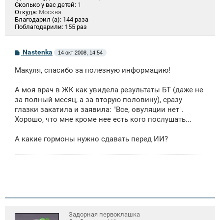
Сколько у вас детей:
1
Откуда:
Москва
Благодарил (а):
144 раза
Поблагодарили:
155 раз
С
Nastenka
14 окт 2008, 14:54
о
о
Макуля, спасибо за полезную информацию!
б
щ
е
А моя врач в ЖК как увидела результаты БТ (даже не
н
за полный месяц, а за вторую половину), сразу
и
е
глазки закатила и заявила: "Все, овуляции нет".
Хорошо, что мне кроме нее есть кого послушать...
А какие гормоны нужно сдавать перед ИИ?
Задорная первоклашка