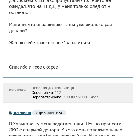
Да, делаем в ЕЦ, а О.пропустили - т.к. никто не
ожидал, что на 11 д.ц. у меня только след от Я.
останется
Извини, что спрашиваю - а вы уже сколько раз
делали?
Желаю тебе тоже скорее "заразиться"
Спасибо и тебе скорее
Веселая дошкольница
ксююша
Сообщения:
117
Зарегистрирован:
03 янв 2009, 14:27
С
ксююша
08 фев 2009, 19:47
о
о
В Харькове - у меня родственники. Нужно провести
б
щ
ЭКО с спермой донора. У кого есть положительные
е