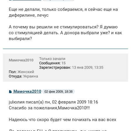
о
о
Еще не делали, только собираемся, я сейчас еще на
б
щ
диферилине, лечус
е
н
А почему вы решили не стимулироваться? Я думаю
и
е
со стимуляцией делать. А донора выбрали уже? и как
выбирали?
Только зачали
Мамочка2010
Сообщения:
15
Зарегистрирован:
13 янв 2009, 13:35
Пол:
Женский
Откуда:
Украина
С
Мамочка2010
02 фев 2009, 18:38
о
о
julюлия писал(а) пн, 02 февраля 2009 18:16
б
щ
Спасибо за пожелания,Мамочка2010!!!
е
н
Надеюсь что скоро будет чем почихать на вас всех
и
е