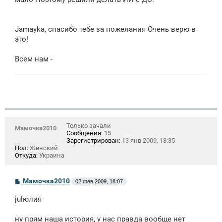
Jamayka, спасибо тебе за пожелания Очень верю в
это!
Всем нам -
Только зачали
Мамочка2010
Сообщения:
15
Зарегистрирован:
13 янв 2009, 13:35
Пол:
Женский
Откуда:
Украина
С
Мамочка2010
02 фев 2009, 18:07
о
о
julюлия
б
щ
е
ну прям наша история, у нас правда вообще нет
н