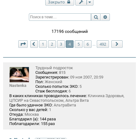
Закрыто
Поиск
Расширенный п
17196 сообщений
Страница
4
из
492
1
2
3
4
5
6
492
…
Пред.
След.
Трудный подросток
Сообщения:
815
Зарегистрирован:
09 ноя 2007, 20:59
Пол:
Женский
Nastenka
Сколько попыток ЭКО:
5
Стаж бесплодия:
6
В каких клиниках проводилось лечение:
Клиника Здоровья,
ЦПСИР на Севастопольском, Альтра Вита
Где было удачное ЭКО:
АльтраВита
Сколько у вас детей:
1
Откуда:
Москва
Благодарил (а):
144 раза
Поблагодарили:
155 раз