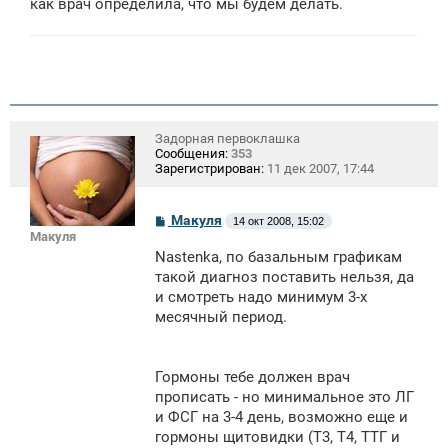
как врач определила, что мы будем делать.
Задорная первоклашка
Сообщения:
353
Зарегистрирован:
11 дек 2007, 17:44
С
Макуля
14 окт 2008, 15:02
о
Макуля
о
Nastenka, по базальным графикам
б
щ
такой диагноз поставить нельзя, да
е
и смотреть надо минимум 3-х
н
месячный период.
и
е
Гормоны тебе должен врач
прописать - но минимальное это ЛГ
и ФСГ на 3-4 день, возможно еще и
гормоны щитовидки (Т3, Т4, ТТГ и