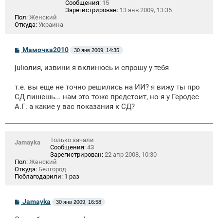
Сообщения:
15
Зарегистрирован:
13 янв 2009, 13:35
Пол:
Женский
Откуда:
Украина
С
Мамочка2010
30 янв 2009, 14:35
о
о
julюлия, извини я вклинюсь и спрошу у тебя
б
щ
е
т.е. вы еще не точно решились на ИИ? я вижу ты про
н
СД пишешь... нам это тоже предстоит, но я у Геродес
и
е
А.Г. а какие у вас показания к СД?
Только зачали
Jamayka
Сообщения:
43
Зарегистрирован:
22 апр 2008, 10:30
Пол:
Женский
Откуда:
Белгород
Поблагодарили:
1 раз
С
Jamayka
30 янв 2009, 16:58
о
о