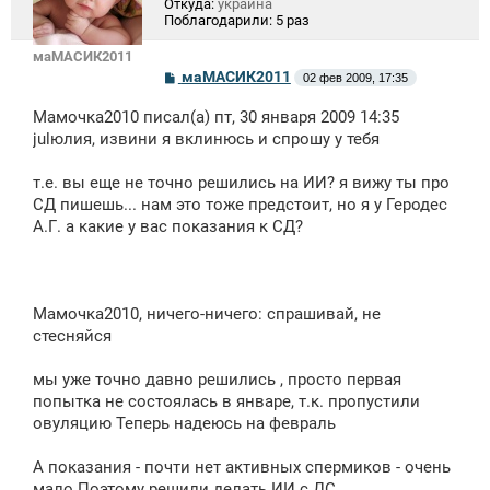
Откуда:
украина
Поблагодарили:
5 раз
маМАСИК2011
С
маМАСИК2011
02 фев 2009, 17:35
о
о
Мамочка2010 писал(а) пт, 30 января 2009 14:35
б
щ
julюлия, извини я вклинюсь и спрошу у тебя
е
н
т.е. вы еще не точно решились на ИИ? я вижу ты про
и
е
СД пишешь... нам это тоже предстоит, но я у Геродес
А.Г. а какие у вас показания к СД?
Мамочка2010, ничего-ничего: спрашивай, не
стесняйся
мы уже точно давно решились , просто первая
попытка не состоялась в январе, т.к. пропустили
овуляцию Теперь надеюсь на февраль
А показания - почти нет активных спермиков - очень
мало Поэтому решили делать ИИ с ДС.