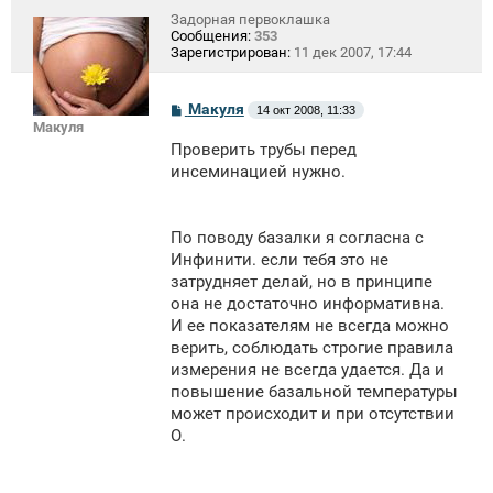
Задорная первоклашка
Сообщения:
353
Зарегистрирован:
11 дек 2007, 17:44
С
Макуля
14 окт 2008, 11:33
о
Макуля
о
Проверить трубы перед
б
щ
инсеминацией нужно.
е
н
и
е
По поводу базалки я согласна с
Инфинити. если тебя это не
затрудняет делай, но в принципе
она не достаточно информативна.
И ее показателям не всегда можно
верить, соблюдать строгие правила
измерения не всегда удается. Да и
повышение базальной температуры
может происходит и при отсутствии
О.