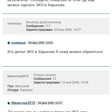
результаты - сообщите, пожалуйста. Или где еще
н
можно сделать ЭКО в Харькове
и
е
Веселая дошкольница
ксююша
Сообщения:
117
Зарегистрирован:
03 янв 2009, 14:27
С
ксююша
08 фев 2009, 19:50
о
о
Кто делал ЭКО в Харькове К кому можно обратиться
б
щ
е
н
и
е
Только зачали
Мамочка2010
Сообщения:
15
Зарегистрирован:
13 янв 2009, 13:35
Пол:
Женский
Откуда:
Украина
С
Мамочка2010
09 фев 2009, 10:37
о
о