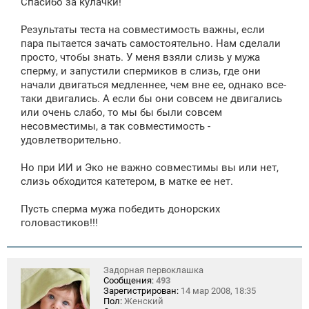
Спасибо за кулачки!
б
щ
е
Результаты теста на совместимость важны, если
н
пара пытается зачать самостоятельно. Нам сделали
и
е
просто, чтобы знать. У меня взяли слизь у мужа
сперму, и запустили спермиков в слизь, где они
начали двигаться медленнее, чем вне ее, однако все-
таки двигались. А если бы они совсем не двигались
или очень слабо, то мы бы были совсем
несовместимы, а так совместимость -
удовлетворительно.
Но при ИИ и Эко не важно совместимы вы или нет,
слизь обходится катетером, в матке ее нет.
Пусть сперма мужа победить донорских
головастиков!!!
Задорная первоклашка
Сообщения:
493
Зарегистрирован:
14 мар 2008, 18:35
Пол:
Женский