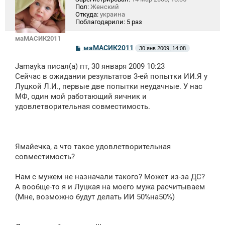
Пол:
Женский
Откуда:
украина
Поблагодарили:
5 раз
маМАСИК2011
С
маМАСИК2011
30 янв 2009, 14:08
о
о
Jamayka писал(а) пт, 30 января 2009 10:23
б
щ
Сейчас в ожидании результатов 3-ей попытки ИИ.Я у
е
Луцкой Л.И., первые две попытки неудачные. У нас
н
МФ, один мой работающий яичник и
и
е
удовлетворительная совместимость.
Ямайечка, а что такое удовлетворительная
совместимость?
Нам с мужем не назначали такого? Может из-за ДС?
А вообще-то я и Луцкая на моего мужа расчитываем
(Мне, возможно будут делать ИИ 50%на50%)