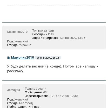
Только зачали
Мамочка2010
Сообщения:
15
Зарегистрирован:
13 янв 2009, 13:35
Пол:
Женский
Откуда:
Украина
С
Мамочка2010
26 янв 2009, 16:18
о
о
Я буду делать весной (в конце). Потом все напишу и
б
щ
расскажу.
е
н
и
е
Только зачали
Jamayka
Сообщения:
43
Зарегистрирован:
22 апр 2008, 10:30
Пол:
Женский
Откуда:
Белгород
Поблагодарили:
1 раз