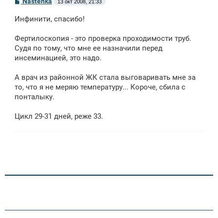
С
Nastenka
13 окт 2008, 21:33
о
о
Инфинити, спасибо!
б
щ
е
Фертилоскопия - это проверка проходимости труб.
н
Судя по тому, что мне ее назначили перед
и
е
инсеминацией, это надо.
А врач из районной ЖК стала выговаривать мне за
то, что я не меряю температуру... Короче, сбила с
понталыку.
Цикл 29-31 дней, реже 33.