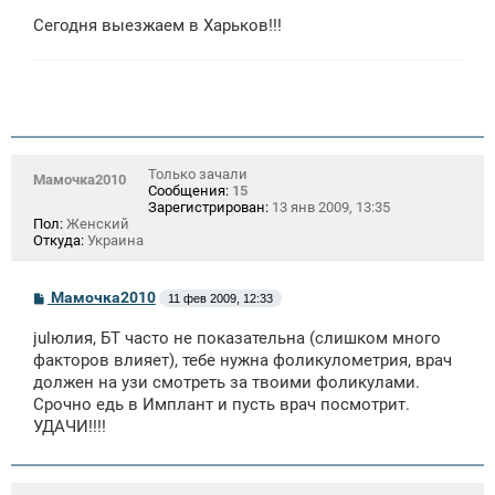
Сегодня выезжаем в Харьков!!!
Только зачали
Мамочка2010
Сообщения:
15
Зарегистрирован:
13 янв 2009, 13:35
Пол:
Женский
Откуда:
Украина
С
Мамочка2010
11 фев 2009, 12:33
о
о
julюлия, БТ часто не показательна (слишком много
б
щ
факторов влияет), тебе нужна фоликулометрия, врач
е
должен на узи смотреть за твоими фоликулами.
н
Срочно едь в Имплант и пусть врач посмотрит.
и
е
УДАЧИ!!!!