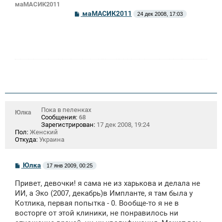
маМАСИК2011
С
маМАСИК2011
24 дек 2008, 17:03
о
о
б
щ
е
н
и
е
Пока в пеленках
Юлка
Сообщения:
68
Зарегистрирован:
17 дек 2008, 19:24
Пол:
Женский
Откуда:
Украина
С
Юлка
17 янв 2009, 00:25
о
о
Привет, девочки! я сама не из харькова и делала не
б
щ
ИИ, а Эко (2007, декабрь)в Импланте, я там была у
е
Котлика, первая попытка - 0. Вообще-то я не в
н
восторге от этой клиники, не понравилось ни
и
е