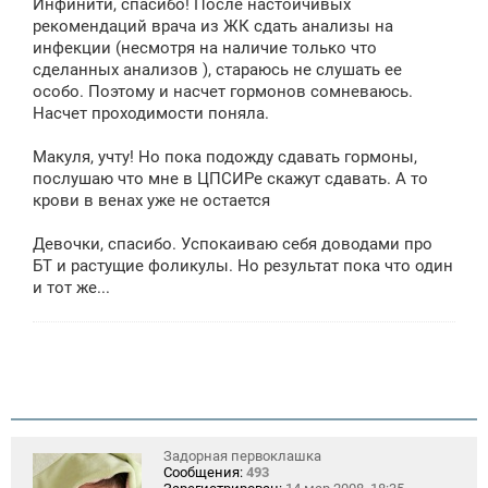
Инфинити, спасибо! После настойчивых
б
щ
рекомендаций врача из ЖК сдать анализы на
е
инфекции (несмотря на наличие только что
н
сделанных анализов ), стараюсь не слушать ее
и
е
особо. Поэтому и насчет гормонов сомневаюсь.
Насчет проходимости поняла.
Макуля, учту! Но пока подожду сдавать гормоны,
послушаю что мне в ЦПСИРе скажут сдавать. А то
крови в венах уже не остается
Девочки, спасибо. Успокаиваю себя доводами про
БТ и растущие фоликулы. Но результат пока что один
и тот же...
Задорная первоклашка
Сообщения:
493