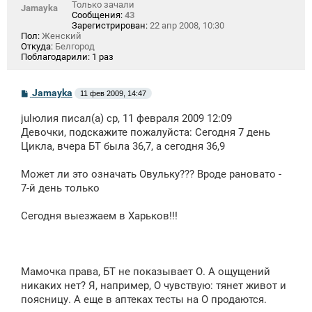
Только зачали
Jamayka
Сообщения:
43
Зарегистрирован:
22 апр 2008, 10:30
Пол:
Женский
Откуда:
Белгород
Поблагодарили:
1 раз
С
Jamayka
11 фев 2009, 14:47
о
о
julюлия писал(а) ср, 11 февраля 2009 12:09
б
щ
Девочки, подскажите пожалуйста: Сегодня 7 день
е
Цикла, вчера БТ была 36,7, а сегодня 36,9
н
и
е
Может ли это означать Овульку??? Вроде рановато -
7-й день только
Сегодня выезжаем в Харьков!!!
Мамочка права, БТ не показывает О. А ощущений
никаких нет? Я, например, О чувствую: тянет живот и
поясницу. А еще в аптеках тесты на О продаются.