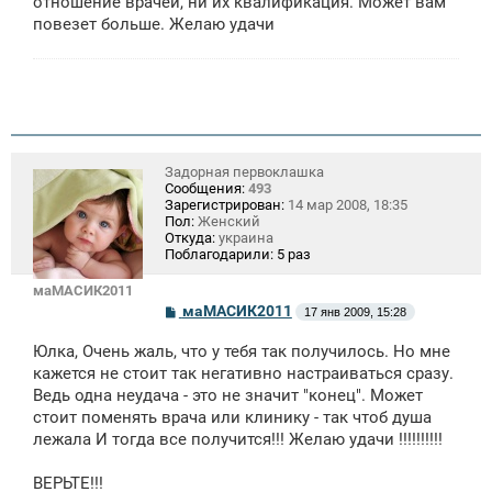
отношение врачей, ни их квалификация. Может вам
повезет больше. Желаю удачи
Задорная первоклашка
Сообщения:
493
Зарегистрирован:
14 мар 2008, 18:35
Пол:
Женский
Откуда:
украина
Поблагодарили:
5 раз
маМАСИК2011
С
маМАСИК2011
17 янв 2009, 15:28
о
о
Юлка, Очень жаль, что у тебя так получилось. Но мне
б
щ
кажется не стоит так негативно настраиваться сразу.
е
Ведь одна неудача - это не значит "конец". Может
н
стоит поменять врача или клинику - так чтоб душа
и
е
лежала И тогда все получится!!! Желаю удачи !!!!!!!!!!
ВЕРЬТЕ!!!