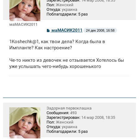
Зарегистрирован:
14 мар 2008, 18:35
Пол:
Женский
Откуда:
украина
Поблагодарили:
5 раз
маМАСИК2011
С
маМАСИК2011
24 дек 2008, 16:58
о
о
1Koshechk@1, как твои дела? Когда была в
б
щ
Импланте? Как настроение?
е
н
Че-то никто из девочек не отзывается Хотелось бы
и
е
уже услышать чего-нибудь хорошенького
Задорная первоклашка
Сообщения:
493
Зарегистрирован:
14 мар 2008, 18:35
Пол:
Женский
Откуда:
украина
Поблагодарили:
5 раз