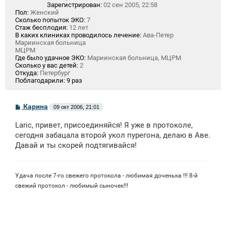
Зарегистрирован:
02 сен 2005, 22:58
Пол:
Женский
Сколько попыток ЭКО:
7
Стаж бесплодия:
12 лет
В каких клиниках проводилось лечение:
Ава-Петер
Мариинская больница
МЦРМ
Где было удачное ЭКО:
Мариинская больница, МЦРМ
Сколько у вас детей:
2
Откуда:
Петербург
Поблагодарили:
9 раз
С
Карина
09 окт 2006, 21:01
о
о
Laric, привет, присоединяйся! Я уже в протоколе,
б
щ
сегодня забацала второй укол пурегона, делаю в Аве.
е
Давай и ты скорей подтягивайся!
н
и
е
Удача после 7-го свежего протокола - любимая доченька !!! 8-й
свежий протокол - любимый сыночек!!!