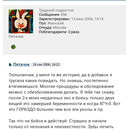
Трудный подросток
Сообщения:
696
Зарегистрирован:
13 июн 2006, 14:14
Пол:
Женский
Откуда:
Москва
Поблагодарили:
3 раза
Пятачок
С
Пятачок
19 сен 2006, 19:21
о
о
Тюльпанчик, у меня та же история, да в добавок я
б
щ
трусиха каких повидать. Но знаешь, постепенно
е
втягиваешься. Многие процедуры и обследования
н
можно с обезболиванием делать. Я тебе так скажу,
и
е
после 2-х моих неудачных эко я боюсь только двух
вещей это замершей беременности и когда ХГЧ-0. Вот
это ГОРАЗДО больнее чем все эти уколы и пр.
Так что не бойся и действуй. Страшно в начале
только от незнания и неизвестности. Зубы лечить