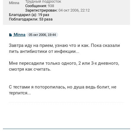
Трудный подросток
Minna
Сообщения:
938
Зарегистрирован:
04 окт 2006, 22:12
Благодарил (а):
19 раз
Поблагодарили:
53 раза
С
Minna
05 окт 2006, 19:44
о
о
Завтра иду на прием, узнаю что и как. Пока сказали
б
щ
пить антибиотики от инфекции...
е
н
Мне пересадили только одного, 2 или 3-х дневного,
и
е
смотря как считать.
С тестами я поторопилась, но душа ведь болит, не
терпится...