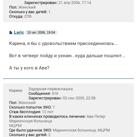
Зарегистрирован:
21 апр 2006, 17:14
Пол:
Женский
Сколько у вас детей:
1
Откуда:
СПб
С
Laric
10 окт 2006, 19:04
о
о
Карина, я бы с удовольствием присоединилась...
б
щ
е
Вот в четверг пойду и узнаю...куда дальше пошлют...
н
и
е
А ты у кого в Аве?
Задорная первоклашка
Карина
Сообщения:
310
Зарегистрирован:
02 сен 2005, 22:58
Пол:
Женский
Сколько попыток ЭКО:
7
Стаж бесплодия:
12 лет
В каких клиниках проводилось лечение:
Ава-Петер
Мариинская больница
МЦРМ
Где было удачное ЭКО:
Мариинская больница, МЦРМ
Сколько у вас детей:
2