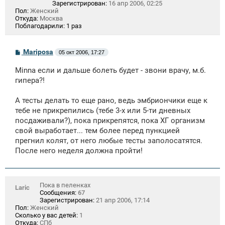
Зарегистрирован:
16 апр 2006, 02:25
Пол:
Женский
Откуда:
Москва
Поблагодарили:
1 раз
С
Mariposa
05 окт 2006, 17:27
о
о
Minna если и дальше болеть будет - звони врачу, м.б.
б
щ
гипера?!
е
н
А тесты делать то еще рано, ведь эмбриончики еще к
и
е
тебе не прикрепились (тебе 3-х или 5-ти дневных
посдаживали?), пока прикрепятся, пока ХГ организм
свой выработает... тем более перед пункцией
прегнил колят, от него любые тесты заполосатятся.
После него неделя должна пройти!
Пока в пеленках
Laric
Сообщения:
67
Зарегистрирован:
21 апр 2006, 17:14
Пол:
Женский
Сколько у вас детей:
1
Откуда:
СПб