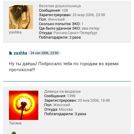
Веселая дошкольница
Сообщения:
128
Зарегистрирован:
26 мар 2006, 23:58
Пол:
Женский
Сколько попыток ЭКО:
1
Где было удачное ЭКО:
ава-петер
yashka
Откуда:
Россия,Санкт-Петербург
Поблагодарили:
2 раза
С
yashka
24 сен 2006, 23:50
о
о
Ну ты даёшь! Побросало тебя по городам во время
б
щ
протокола!!!
е
н
и
е
Девица на выданье
Сообщения:
1390
Зарегистрирован:
20 янв 2006, 18:48
Пол:
Женский
Откуда:
Москва
Поблагодарили:
3 раза
Тасяна