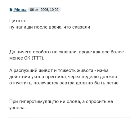
С
Minna
06 окт 2006, 10:02
о
о
Цитата:
б
щ
ну напиши после врача, что сказали
е
н
и
е
Да ничего особого не сказали, вроде как все более-
менее ОК (ТТТ).
А распухший живот и тяжесть живота - из-за
действия укола прегнила, через неделю должно
отпустить, получается завтра должно быть легче.
При гиперстимуляцтю ни слова, а спросить не
успела...