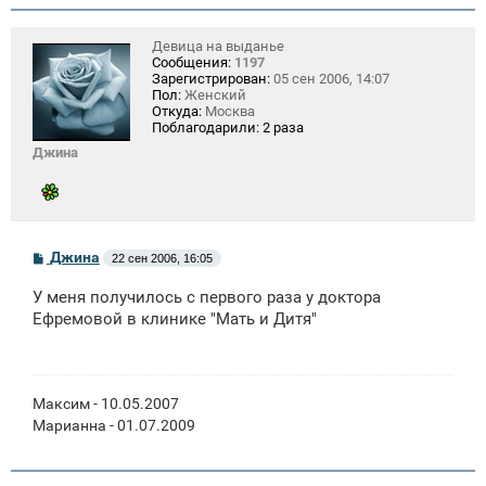
Девица на выданье
Сообщения:
1197
Зарегистрирован:
05 сен 2006, 14:07
Пол:
Женский
Откуда:
Москва
Поблагодарили:
2 раза
Джина
С
Джина
22 сен 2006, 16:05
о
о
У меня получилось с первого раза у доктора
б
щ
Ефремовой в клинике "Мать и Дитя"
е
н
и
е
Максим - 10.05.2007
Марианна - 01.07.2009