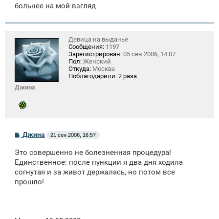
больнее на мой взгляд
Девица на выданье
Сообщения:
1197
Зарегистрирован:
05 сен 2006, 14:07
Пол:
Женский
Откуда:
Москва
Поблагодарили:
2 раза
Джина
С
Джина
21 сен 2006, 16:57
о
о
Это совершенно не болезненная процедура!
б
щ
Единственное: после пункции я два дня ходила
е
согнутая и за живот держалась, но потом все
н
прошло!
и
е