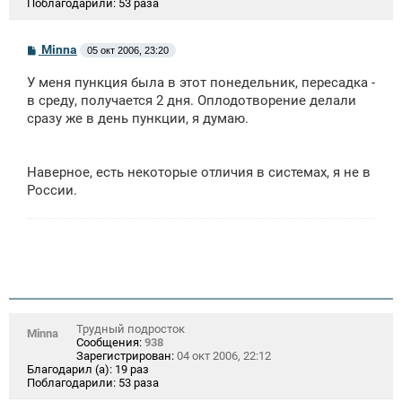
Поблагодарили:
53 раза
С
Minna
05 окт 2006, 23:20
о
о
У меня пункция была в этот понедельник, пересадка -
б
щ
в среду, получается 2 дня. Оплодотворение делали
е
сразу же в день пункции, я думаю.
н
и
е
Наверное, есть некоторые отличия в системах, я не в
России.
Трудный подросток
Minna
Сообщения:
938
Зарегистрирован:
04 окт 2006, 22:12
Благодарил (а):
19 раз
Поблагодарили:
53 раза