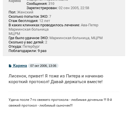
Карина
Сообщения:
310
Зарегистрирован:
02 сен 2005, 22:58
Пол:
Женский
Сколько попыток ЭКО:
7
Стаж бесплодия:
12 лет
В каких клиниках проводилось лечение:
Ава-Петер
Мариинская больница
МЦРМ
Где было удачное ЭКО:
Мариинская больница, МЦРМ
Сколько у вас детей:
2
Откуда:
Петербург
Поблагодарили:
9 раз
С
Карина
07 окт 2006, 13:06
о
о
Лисенок, привет! Я тоже из Питера и начинаю
б
щ
короткий протокол! Давай держаться вместе!
е
н
и
е
Удача после 7-го свежего протокола - любимая доченька !!! 8-й
свежий протокол - любимый сыночек!!!