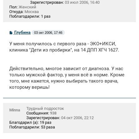
Зарегистрирован:
03 июл 2006, 16:40
Пол:
Женский
Откуда:
Москва
Поблагодарили:
1 раз
С
Глубина
03 окт 2006, 17:46
о
о
У меня получилось с первого раза - ЭКО+ИКСИ,
б
щ
клиника "Дети из пробирки", на 14 ДПП ХГЧ 1627.
е
н
и
е
Действительно, многое зависит от диагноза. У нас
только мужской фактор, у меня всё в норме. Кроме
того, мне кажется, нужно выбирать такого врача,
которому веришь!
Трудный подросток
Minna
Сообщения:
938
Зарегистрирован:
04 окт 2006, 22:12
Благодарил (а):
19 раз
Поблагодарили:
53 раза