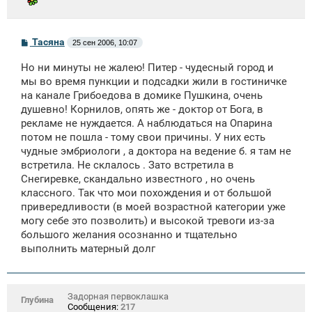
С
Тасяна
25 сен 2006, 10:07
о
о
Но ни минуты не жалею! Питер - чудесный город и
б
щ
мы во время пункции и подсадки жили в гостиничке
е
на канале Грибоедова в домике Пушкина, очень
н
душевно! Корнилов, опять же - доктор от Бога, в
и
е
рекламе не нуждается. А наблюдаться на Опарина
потом не пошла - тому свои причины. У них есть
чудные эмбриологи , а доктора на ведение б. я там не
встретила. Не склалось . Зато встретила в
Снегиревке, скандально известного , но очень
классного. Так что мои похождения и от большой
привередливости (в моей возрастной категории уже
могу себе это позволить) и высокой тревоги из-за
большого желания осознанно и тщательно
выполнить матерный долг
Задорная первоклашка
Глубина
Сообщения:
217