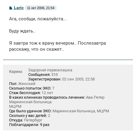
С
Laric
11 окт 2006, 21:54
о
о
Ага, сообщи, пожалуйста...
б
щ
е
Буду ждать..
н
и
е
Я завтра тож к врачу вечером.. Послезавтра
расскажу, что он скажет..
Задорная первоклашка
Карина
Сообщения:
310
Зарегистрирован:
02 сен 2005, 22:58
Пол:
Женский
Сколько попыток ЭКО:
7
Стаж бесплодия:
12 лет
В каких клиниках проводилось лечение:
Ава-Петер
Мариинская больница
МЦРМ
Где было удачное ЭКО:
Мариинская больница, МЦРМ
Сколько у вас детей:
2
Откуда:
Петербург
Поблагодарили:
9 раз