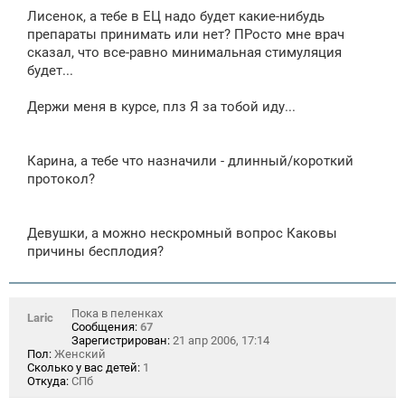
о
Лисенок, а тебе в ЕЦ надо будет какие-нибудь
б
щ
препараты принимать или нет? ПРосто мне врач
е
сказал, что все-равно минимальная стимуляция
н
будет...
и
е
Держи меня в курсе, плз Я за тобой иду...
Карина, а тебе что назначили - длинный/короткий
протокол?
Девушки, а можно нескромный вопрос Каковы
причины бесплодия?
Пока в пеленках
Laric
Сообщения:
67
Зарегистрирован:
21 апр 2006, 17:14
Пол:
Женский
Сколько у вас детей:
1
Откуда:
СПб