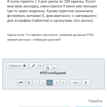
Я колю пурегон с 3 дня цикла по 250 единиц. Колет
б
щ
мне муж, молодец, навострился У меня уже пункция
е
где-то через недельку. Кроме пурегона назначили
н
фолиевую, витамин Е, дексаметазон, с завтрашнего
и
е
дня эстрафем (таблетки) и оргалутран (это уколы)
Удача после 7-го свежего протокола - любимая доченька !!! 8-й
свежий протокол - любимый сыночек!!!
Закрыто
6955 сообщений
Страница
3
из
199
1
2
3
4
5
199
…
Пред.
След.
Перейти