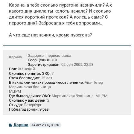
Карина, а тебе сколько пурегона назначили? А с
какого дня цикла ты колоть начала? И сколько
длится короткий протокол? А колешь сама? С
первого дня? Забросала я тебя вопросами..
А что еще назначили, кроме пурегона?
Задорная первоклашка
Карина
Сообщения:
310
Зарегистрирован:
02 сен 2005, 22:58
Пол:
Женский
Сколько попыток ЭКО:
7
Стаж бесплодия:
12 лет
В каких клиниках проводилось лечение:
Ава-Петер
Мариинская больница
МЦРМ
Где было удачное ЭКО:
Мариинская больница, МЦРМ
Сколько у вас детей:
2
Откуда:
Петербург
Поблагодарили:
9 раз
С
Карина
14 окт 2006, 00:36
о
о