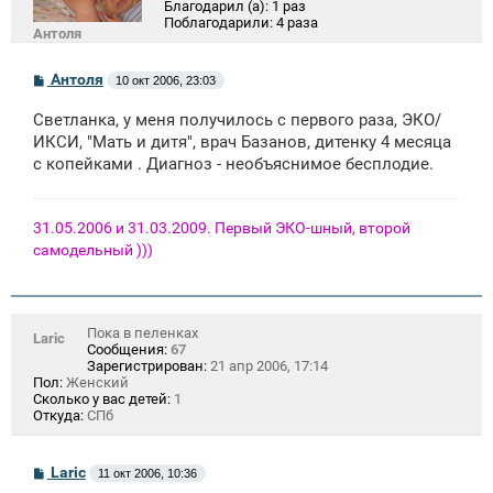
Благодарил (а):
1 раз
Поблагодарили:
4 раза
Антоля
С
Антоля
10 окт 2006, 23:03
о
о
Светланка, у меня получилось с первого раза, ЭКО/
б
щ
ИКСИ, "Мать и дитя", врач Базанов, дитенку 4 месяца
е
с копейками . Диагноз - необъяснимое бесплодие.
н
и
е
31.05.2006 и 31.03.2009. Первый ЭКО-шный, второй
самодельный )))
Пока в пеленках
Laric
Сообщения:
67
Зарегистрирован:
21 апр 2006, 17:14
Пол:
Женский
Сколько у вас детей:
1
Откуда:
СПб
С
Laric
11 окт 2006, 10:36
о