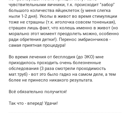
е
чувствительными яичники, т.к. происходит "забор"
большого количества яйцеклеток (у меня слегка
ныли 1-2 дня). Уколы в живот во время стимуляции
тоже не страшны (т.к. иголочка совсем тоненькая),
страшен лишь факт, что колешь именно в живот (но
морально этот момент преодолеть можно, особенно
ради обретения детки!). Перенос эмбриончиков -
самая приятная процедура!
Во время лечения от бесплодия (до ЭКО) мне
приходилось проходить очень болезненные
обследования (3 раза смотрели проходимость
мат.труб) - вот это было гадко на самом деле, а тем
более не принесло никакого результата.
Всё обязательно получится!
Так что - вперед! Удачи!