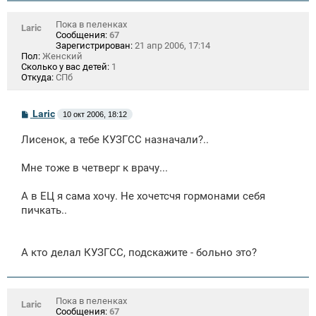
Пока в пеленках
Laric
Сообщения:
67
Зарегистрирован:
21 апр 2006, 17:14
Пол:
Женский
Сколько у вас детей:
1
Откуда:
СПб
С
Laric
10 окт 2006, 18:12
о
о
Лисенок, а тебе КУЗГСС назначали?..
б
щ
е
Мне тоже в четверг к врачу...
н
и
е
А в ЕЦ я сама хочу. Не хочетсчя гормонами себя
пичкать..
А кто делал КУЗГСС, подскажите - больно это?
Пока в пеленках
Laric
Сообщения:
67