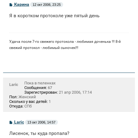
С
Карина
12 окт 2006, 23:25
о
о
Я в коротком протоколе уже пятый день
б
щ
е
н
и
е
Удача после 7-го свежего протокола - любимая доченька !!! 8-й
свежий протокол - любимый сыночек!!!
Пока в пеленках
Laric
Сообщения:
67
Зарегистрирован:
21 апр 2006, 17:14
Пол:
Женский
Сколько у вас детей:
1
Откуда:
СПб
С
Laric
13 окт 2006, 14:57
о
о
Лисенок, ты куда пропала?
б