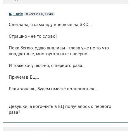
С
Laric
05 окт 2006, 17:48
о
о
Светлана, я сама иду впервые на ЭКО...
б
щ
е
Страшно - не то слово!
н
и
е
Пока бегаю, сдаю анализы - глаза уже не то что
квадратные, многоугольные наверно..
И тоже хочу, есс-но, с первого раза...
Причем в ЕЦ...
Если хочешь, будем вместе волноваться..
Девушки, а кого-нить в ЕЦ получалось с первого
раза?