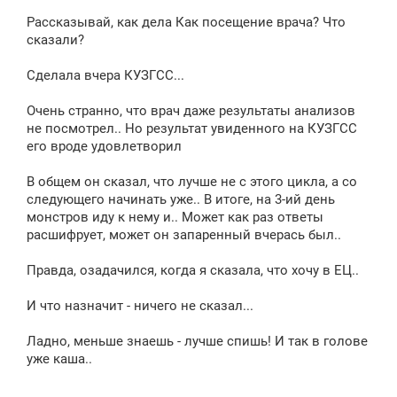
щ
е
Рассказывай, как дела Как посещение врача? Что
н
сказали?
и
е
Сделала вчера КУЗГСС...
Очень странно, что врач даже результаты анализов
не посмотрел.. Но результат увиденного на КУЗГСС
его вроде удовлетворил
В общем он сказал, что лучше не с этого цикла, а со
следующего начинать уже.. В итоге, на 3-ий день
монстров иду к нему и.. Может как раз ответы
расшифрует, может он запаренный вчерась был..
Правда, озадачился, когда я сказала, что хочу в ЕЦ..
И что назначит - ничего не сказал...
Ладно, меньше знаешь - лучше спишь! И так в голове
уже каша..