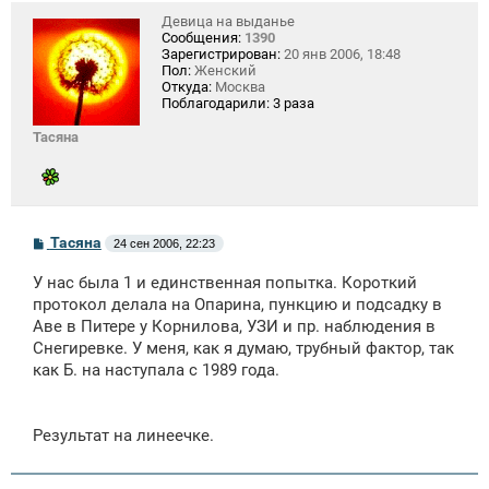
Девица на выданье
Сообщения:
1390
Зарегистрирован:
20 янв 2006, 18:48
Пол:
Женский
Откуда:
Москва
Поблагодарили:
3 раза
Тасяна
С
Тасяна
24 сен 2006, 22:23
о
о
У нас была 1 и единственная попытка. Короткий
б
щ
протокол делала на Опарина, пункцию и подсадку в
е
Аве в Питере у Корнилова, УЗИ и пр. наблюдения в
н
Снегиревке. У меня, как я думаю, трубный фактор, так
и
е
как Б. на наступала с 1989 года.
Результат на линеечке.