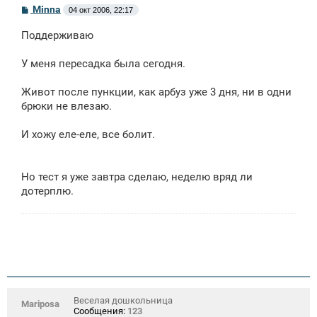
С
Minna
04 окт 2006, 22:17
о
о
Поддерживаю
б
щ
е
У меня пересадка была сегодня.
н
и
е
Живот после пункции, как арбуз уже 3 дня, ни в одни
брюки не влезаю.
И хожу еле-еле, все болит.
Но тест я уже завтра сделаю, неделю вряд ли
дотерплю.
Веселая дошкольница
Mariposa
Сообщения:
123