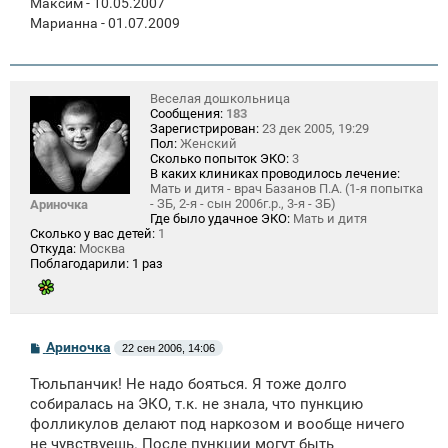
Максим - 10.05.2007
Марианна - 01.07.2009
Веселая дошкольница
Сообщения:
183
Зарегистрирован:
23 дек 2005, 19:29
Пол:
Женский
Сколько попыток ЭКО:
3
В каких клиниках проводилось лечение:
Мать и дитя - врач Базанов П.А. (1-я попытка
- ЗБ, 2-я - сын 2006г.р., 3-я - ЗБ)
Ариночка
Где было удачное ЭКО:
Мать и дитя
Сколько у вас детей:
1
Откуда:
Москва
Поблагодарили:
1 раз
С
Ариночка
22 сен 2006, 14:06
о
о
Тюльпанчик! Не надо бояться. Я тоже долго
б
щ
собиралась на ЭКО, т.к. не знала, что пункцию
е
фолликулов делают под наркозом и вообще ничего
н
не чувствуешь. После пункции могут быть
и