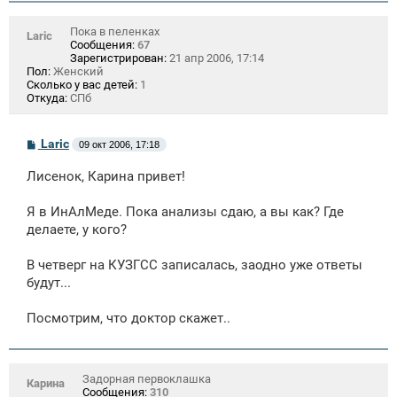
Пока в пеленках
Laric
Сообщения:
67
Зарегистрирован:
21 апр 2006, 17:14
Пол:
Женский
Сколько у вас детей:
1
Откуда:
СПб
С
Laric
09 окт 2006, 17:18
о
о
Лисенок, Карина привет!
б
щ
е
Я в ИнАлМеде. Пока анализы сдаю, а вы как? Где
н
делаете, у кого?
и
е
В четверг на КУЗГСС записалась, заодно уже ответы
будут...
Посмотрим, что доктор скажет..
Задорная первоклашка
Карина
Сообщения:
310