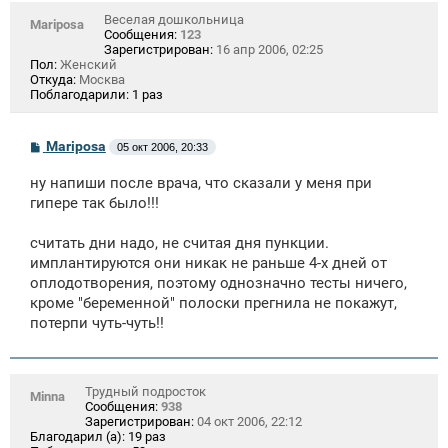
Веселая дошкольница
Mariposa
Сообщения:
123
Зарегистрирован:
16 апр 2006, 02:25
Пол:
Женский
Откуда:
Москва
Поблагодарили:
1 раз
С
Mariposa
05 окт 2006, 20:33
о
о
ну напиши после врача, что сказали у меня при
б
щ
гипере так было!!!
е
н
считать дни надо, не считая дня пункции.
и
е
имплантируются они никак не раньше 4-х дней от
оплодотворения, поэтому однозначно тесты ничего,
кроме "беременной" полоски прегнила не покажут,
потерпи чуть-чуть!!
Трудный подросток
Minna
Сообщения:
938
Зарегистрирован:
04 окт 2006, 22:12
Благодарил (а):
19 раз