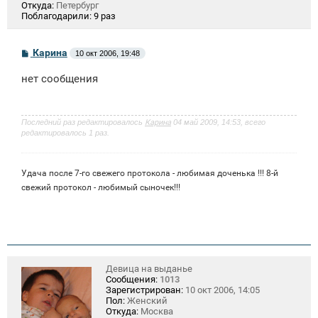
Откуда:
Петербург
Поблагодарили:
9 раз
С
Карина
10 окт 2006, 19:48
о
о
нет сообщения
б
щ
е
н
и
Последний раз редактировалось
Карина
04 май 2009, 14:53, всего
е
редактировалось 1 раз.
Удача после 7-го свежего протокола - любимая доченька !!! 8-й
свежий протокол - любимый сыночек!!!
Девица на выданье
Сообщения:
1013
Зарегистрирован:
10 окт 2006, 14:05
Пол:
Женский
Откуда:
Москва