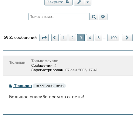
Закрыто
Поиск
Расширенный п
Страница
3
из
199
6955 сообщений
1
2
3
4
5
199
…
Пред.
Сл
Только зачали
Тюльпан
Сообщения:
4
Зарегистрирован:
07 сен 2006, 17:41
С
Тюльпан
18 сен 2006, 18:08
о
о
Большое спасибо всем за ответы!
б
щ
е
н
и
е