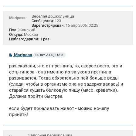
Веселая дошкольница
Mariposa
Сообщения:
123
Зарегистрирован:
16 апр 2006, 02:25
Пол:
Женский
Откуда:
Москва
Поблагодарили:
1 раз
С
Mariposa
06 окт 2006, 14:03
о
о
раз сказали, что от прегнила, то, скорее всего, это и
б
щ
есть гипера - она именно из-за укола прегнила
е
развивается. Тогда обязательно пей больше воды
н
(следи, чтобы в организме она не задерживалась) и
и
е
старайся кушать белковую пищу (мясо, креветки).
Должна пройти быстрее.
если будет побаливать живот - можно но-шпу
принять!
Задорная первоклашка